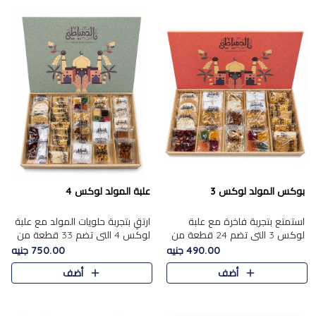
بوكس المولد لوكس 3
علبة المولد لوكس 4
استمتع بتجربة فاخرة مع علبة
ارتقِ بتجربة حلويات المولد مع علبة
لوكس 3 التي تضم 24 قطعة من
لوكس 4 التي تضم 33 قطعة من
أشهر حلويات المولد الشرقية
تشكيلة فاخرة ومتنوعة من أشهر
490.00 جنيه
750.00 جنيه
المختارة بعناية. تحتوي التشكيلة
الأصناف الشرقية. تحتوي العلبة على
أضف
أضف
على الجزرية بالفول، والملب..
الجزرية بالفول،..