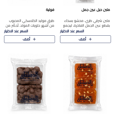
ملبن حبل عين جمل
فولية
ملبن شرقي طري، محشو بسخاء
طبق موليد الكلاسكي المحبوب
بقطع عين الجمل الفاخرة، ليجمع
من أشهر حلويات المولد، تُحضّر من
بين القوام الناعم وقرمشة الجوز
فول سوداني محمص بعناية
السعر عند الاختيار
السعر عند الاختيار
في مذاق شرقي أصيل.
ومغلف بطبقة رقيقة من السكر
أضف
أضف
المكرمل، لتمنحك قرمشة أصيلة
وم..