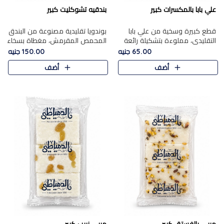
علي بابا بالمكسرات كبير
بندقيه تشوكليت كبير
قطع كبيرة وسخية من علي بابا
بوندويا تقليدية مصنوعة من البندق
التقليدي، مملوءة بتشكيلة رائعة
المحمص المقرمش، مغطاة بسخاء
من المكسرات المحمصة المحمرة.
بشوكولاتة فاخرة غنية لتحقيق
65.00 جنيه
150.00 جنيه
التوازن المثالي بين قوام القرمشة
أضف
أضف
ونكهة الشوكولاتة ا..