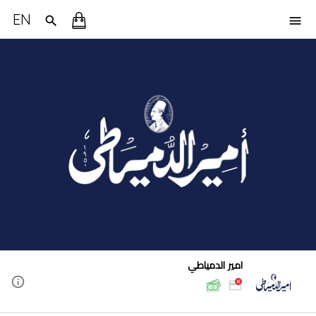
EN
امير الدمياطي