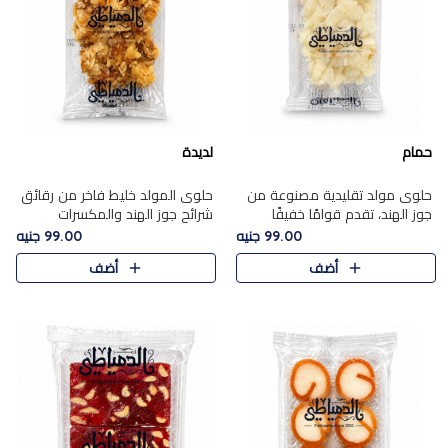
حمام
لديدة
حلوى مولد تقليدية مصنوعة من
حلوى المولد خليط فاخر من رقائق
جوز الهند، تقدم قوامًا خفيفًا
شرائح جوز الهند والمكسرات
ونكهة شرقية أصيلة تجسد روح
المحمصة، متماسك بشراب حلاوة
99.00 جنيه
99.00 جنيه
الـموسم الأعياد.
الكراميل الخفيفة ليمنحك قرمشة
أضف
أضف
غنية ومذاقًا شرقيًا أصيلً..