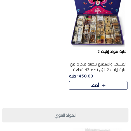
علبة مولد إيليت 2
اكتشف واستمتع بتجربة فاخرة مع
علبة إيليت 2 التي تضم 43 قطعة
تشكيلة من أرقى حلويات المولد
1450.00 جنيه
الشرقية المصرية الأصيلة ,معروضة
أضف
بشكل جميل في علبة أ..
المولد النبوي