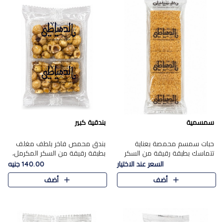
سمسمية
بندقية كبير
حبات سمسم محمصة بعناية
بندق محمص فاخر بلطف مغلف
تتماسك بطبقة رقيقة من السكر
بطبقة رقيقة من السكر المكرمل،
المكرمل، لتقدم طعم السمسم
يجمع بين النكهة الغنية ناتي
السعر عند الاختيار
140.00 جنيه
المميز وقرمشتة التي ارتبطت ببهجة
والقرمشة الراقية المرضية في
أضف
أضف
المولد عبر الأجيال.
حلوى شرقية أنيقه بطابع مميز.