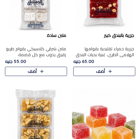
جزرية بالبندق كبير
ملبن سادة
جزرية حمراء تقليدية بقوامها
ملبن شرقي كلاسيكي بقوام طريو
الهلامي الطري، غنية بحبات البندق
رقيق يذوب مع كل قضمة،
الفاخرة التي تضيف قرمشة راقية
مغطى بطبقة ناعمة من السكر
65.00 جنيه
55.00 جنيه
إلى قوامها الناعم، لتقدم مزيجًا
البودرة ليقدم المذاق الأصيل الذي
أضف
أضف
متوازنًا من النكه..
ارتبط بحلويات المولد التقليدي..