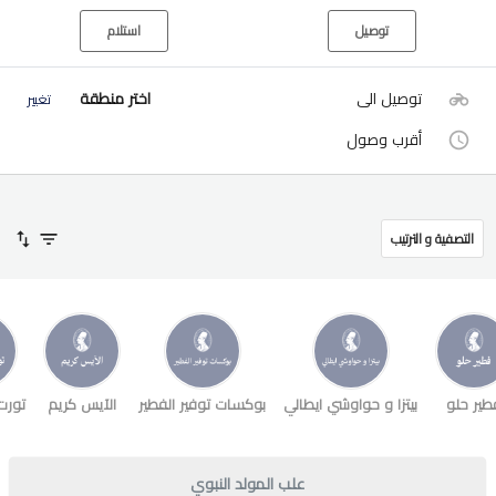
توصيل
استلام
توصيل الى
اختر منطقة
تغيير
أقرب وصول
التصفية و الترتيب
طير حلو
بيتزا و حواوشي ايطالي
بوكسات توفير الفطير
الآيس كريم
تورت
علب المولد النبوي