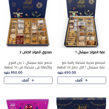
علبة المولد سبيشال 1
صندوق المولد الخاص 2
استمتع بتجربة تشكيلة راقية مع
تجمع علبة سبيشال 2 بين التنوع
علبة سبيشال 1 التي تضم 28 قطعة
والأصالة في تشكيلة من 36 قطعة
من تشكيلة مختارة بعناية من أفخر
تضم أشهر حلويات المولد الشرقية.
650.00 جنيه
950.00 جنيه
حلويات المولد المصرية الأصلية
تحتوي العلبة على الجزرية بالفول،
أضف
أضف
الشرقية. تحتوي ال..
والجزرية بالبن..