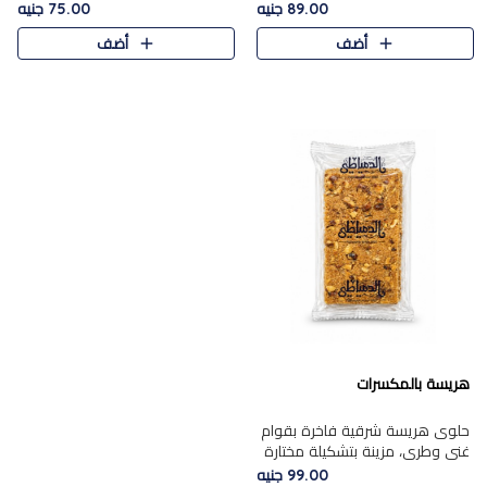
featuring a soft, creamy
creamy texture paired with a
89.00 جنيه
75.00 جنيه
texture and the distinctive
rich layer of premium
أضف
أضف
flavor of roasted hazelnuts.
chocolate and the distinctive
Smoo..
flav..
هريسة بالمكسرات
حلوى هريسة شرقية فاخرة بقوام
غني وطري، مزينة بتشكيلة مختارة
من المكسرات الفاخرة التي تضيف
99.00 جنيه