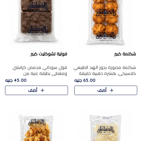
شكلمة كبير
فولية تشوكليت كبير
شكلمة مخبوزة بجوز الهند الطبيعي
فول سوداني محمص كرانشي
كلاسيكي، بقشرة ذهبية خفيفة
ومغطى بطبقة غنية من
وقلب طري رطب يذوب في الفم،
الشوكولاتة، يجمع بين طعم
65.00 جنيه
45.00 جنيه
تمنحك المذاق الشرقي الحلو الأصيل
القرمشة الأصيلة الكلاسكيكية
أضف
أضف
التقليدي في كل لقمة.
التقليدية للفول السوداني وحلاوة
الشوكولاتة ا..