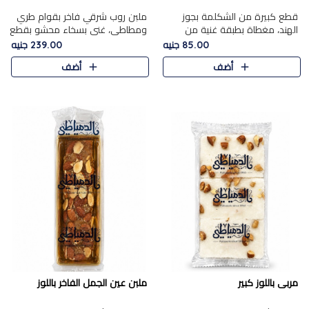
قطع كبيرة من الشكلمة بجوز
ملبن روب شرقي فاخر بقوام طري
الهند، مغطاة بطبقة غنية من
ومطاطي، غني بسخاء محشو بقطع
الشوكولاتة الفاخرة لتجمع بين
عين الجمل والبندق المحمص التي
85.00 جنيه
239.00 جنيه
القوام الطري من الداخل مركز جوز
تضيف قرمشة مميزة مُرضية
أضف
أضف
الهند المطاطي والمذاق الغن..
ونكهة جوزية غنية في كل
قضمة...
مربى باللوز كبير
ملبن عين الجمل الفاخر باللوز