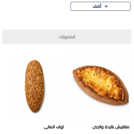
قرمشة مميزة ونكهة غنية في كل
أضف
قطعة. تجمع بين المذاق..
المخبوزات
مناقيش بالردة والجبن
لوف المانى