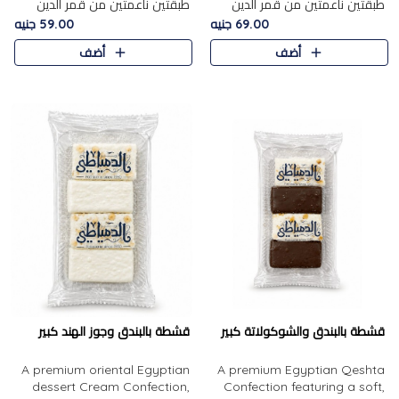
طبقتين ناعمتين من قمر الدين
طبقتين ناعمتين من قمر الدين
الفاخر، تتوسطهما حشوة غنية من
الفاخر، تتوسطهما حشوة غنية من
69.00 جنيه
59.00 جنيه
الفول السوداني المحمص، لتجمع
اللوز المحمص لتمنح مزيجًا متوازنًا
أضف
أضف
بين حلاوة المشمش الطبيعية..
من النعومة والقرمشة. ..
قشطة بالبندق والشوكولاتة كبير
قشطة بالبندق وجوز الهند كبير
A premium oriental Egyptian
A premium Egyptian Qeshta
dessert Cream Confection,
Confection featuring a soft,