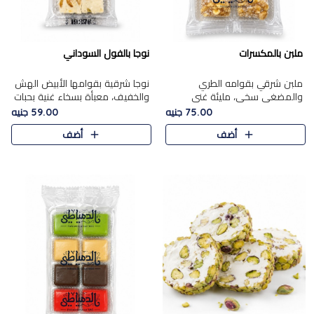
ملبن بالمكسرات
نوجا بالفول السوداني
ملبن شرقي بقوامه الطري
نوجا شرقية بقوامها الأبيض الهش
والمضغي سخي، مليئة غني
والخفيف، معبأة بسخاء غنية بحبات
بتشكيلة فاخرة من المكسرات
الفول السوداني المحمص التي
75.00 جنيه
59.00 جنيه
مشكلة المختارة التي تقدم تضيف
يقدم تضيف قرمشة مميزة مرضية
أضف
أضف
قرمشة مميزة مرضية ونكهة
وتوازنًا رائعًا مع حلا..
مكسرات غنية ف..