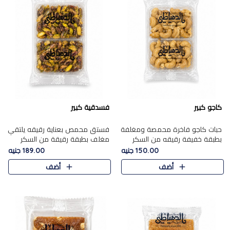
كاجو كبير
فسدقية كبير
حبات كاجو فاخرة محمصة ومغلفة
فستق محمص بعناية رقيقه يلتقي
بطبقة خفيفة رقيقه من السكر
مغلف بطبقة رقيقة من السكر
المكرمل، تجمع بين توازن النعومة
المكرمل، ليقدم مذاقًا فاخرًا حلوي
150.00 جنيه
189.00 جنيه
زبدية غنية فاخرة والقرمشة
شرقية فاخرة ونكهة غنية ناتي تميز
أضف
أضف
المرضية في حلوى شرقية بطاب..
كل قطعة و قوام هش