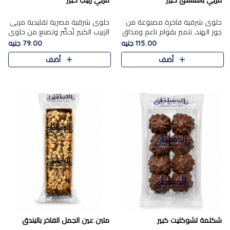
مربي بالفستق كبير
مربي زبيب كبير
حلوى شرقية فاخرة مصنوعة من
حلوى شرقية مصرية تقليدية مربى
جوز الهند، تتميز بقوام ناعم ومذاق
الزبيب الكبير تُحضَّر وتصنع من حلوي
غني، وتزين بقطع من الفستق
جوز الهند باسد بقوام طري ومذاق
115.00 جنيه
79.00 جنيه
الفاخر التي تضيف عليها قرمشة
غني، وتُزين وتغطا بحبات الزبيب
أضف
أضف
خفيفة.
الذهبي التي ..
شكلمة تشوكليت كبير
ملبن عين الجمل الفاخر بالبندق