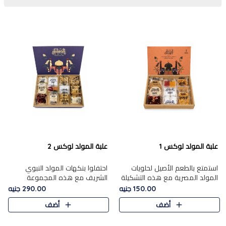
علبة المولد لوكس 1
علبة المولد لوكس 2
استمتع بالطعم الأصيل لحلويات
احتفلوا بنكهات المولد النبوي
المولد المصرية مع هذه التشكيلة
الشريف مع هذه المجموعة
المختارة بعناية من 9 قطع. تتضمن
الفاخرة المكونة من 19 قطعة،
150.00 جنيه
290.00 جنيه
التشكيلة جوزرية مع فول،ملبان
والتي تم اختيارها بعناية فائقة لتُبرز
أضف
أضف
سادة، ملبان
تشكيلة واسعة من الحلويات
التقليدية المفضلة. تشمل
المجموعة .....