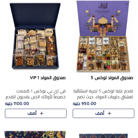
صندوق المولد لوكس 5
صندوق المولد VIP 1
تقدم علبة لوكس 5 تجربة استثنائية
في اي بي بوكس 1 صُممت
لعشاق حلويات المولد، حيث تضم
خصيصاً لأولئك الذين يقدرون لتقدم
42 قطعة من تشكيلة فاخرة تجمع
تجربة استثنائية بوكس تجمع بين
950.00 جنيه
1100.00 جنيه
بين أشهر الأصناف التقليدية وأصناف
أفخر حلويات المولد المصري مع
أضف
أضف
مميزة مختارة بع..
تشكيلة مختارة من الأصناف ..