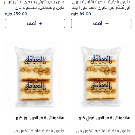
حلوى شرقية مصرية تقليدية مربي
ملبن روب شرقي مصري فاخر بقوام
لوز تُحضَّر من حلوى باسد جوز الهند
طري ومطاطي، محشوة غني
بقوام طري ومذاق غني، وتُزين
بسخاء بقطع عين الجمل واللوز
89.00 جنيه
239.00 جنيه
وتغطاه بقطع اللوز الفاخر التي
الفاخر التي تضيف قرمشة مميزة
أضف
أضف
تضيف لمسة مميزة م..
ومرضية ونكهة ناتي غنية في كل
قض..
ساندوتش قمر الدين فول كبير
ساندوتش قمر الدين لوز كبير
حلوى شرقية تقليدية تتكون من
حلوى شرقية فاخرة تتكون من