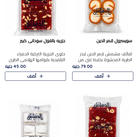
سويسرول قمر الدين
جزريه بالفول سودانى كبير
لفائف مشمش قمر الدين ليذر
حلوى الجزرية التركية الحمراء
الطرية المحشوة بخليط غني من
التقليدية بقوامها الهلامي الطري
جوز الهند الأبيض والمكسرات
ولونها الأحمر المميز، محشوة
79.00 جنيه
45.00 جنيه
الفاخرة، يقدم المذاق الحلو
بسخاء بالفول السوداني المحمص
أضف
أضف
الطبيعي لقمر الدين و تجمع بين
لتمنحك توازنًا رائعًا ..
حل..