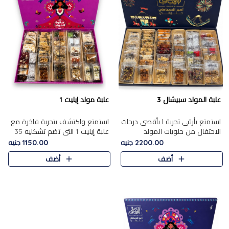
علبة المولد سبيشال 3
علبة مولد إيليت 1
استمتع بأرقى تجربة ا بأقصى درجات
استمتع واكتشف بتجربة فاخرة مع
الاحتفال من حلويات المولد
علبة إيليت 1 التي تضم تشكليه 35
المصريه الأصيلة مع هذه الفخامة
قطعة من أرقى حلويات المولد
2200.00 جنيه
1150.00 جنيه
مع علبة سبيشال 3 التي تضم 56
المصري الأصيلة ,معروضة بشكل
أضف
أضف
قطعة من تشكيلة استثن..
جميل في علبة أنيقة ، في..