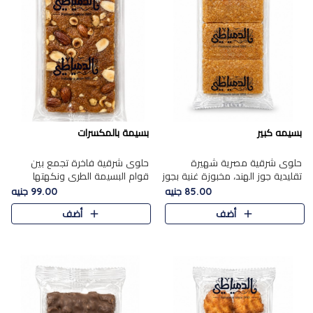
بسيمه كبير
بسيمة بالمكسرات
حلوى شرقية مصرية شهيرة
حلوى شرقية فاخرة تجمع بين
تقليدية جوز الهند، مخبوزة غنية بجوز
قوام البسيمة الطري ونكهتها
الهند، بلمسه ذهبية وتتميز بقوامها
الغنية، مزينة بتشكيلة مختارة من
85.00 جنيه
99.00 جنيه
المرمل وطعمها اللذيذ الذي يشبه
اللوز والبندق والمكسرات الفاخرة.
أضف
أضف
البسبوسة. تُخبز..
مزيج متوازن من القوام ..