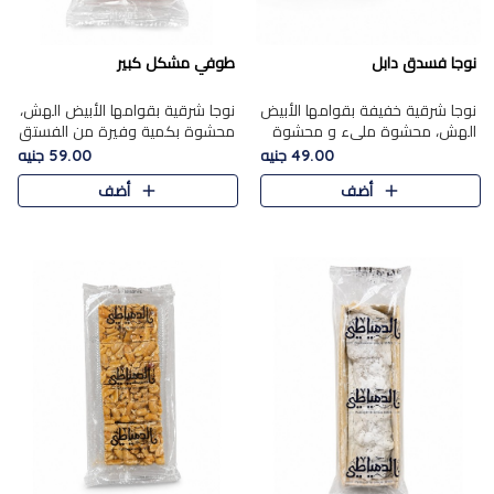
نوجا فسدق دابل
طوفي مشكل كبير
نوجا شرقية خفيفة بقوامها الأبيض
نوجا شرقية بقوامها الأبيض الهش،
الهش، محشوة مليء و محشوة
محشوة بكمية وفيرة من الفستق
بـكمية وفيرة من الفستق الفاخر
الفاخر لتمنحك نكهة غنية وقرمشة
49.00 جنيه
59.00 جنيه
لتمنحك نكهة مكسرات غنية
مميزة في كل قطعة، لتجربة تجمع
أضف
أضف
وقرمشة مميزة في كل قطعة و
بين الفخامة والمذاق..
قضم..