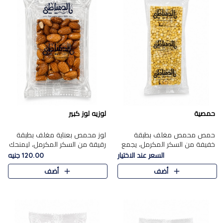
حمصية
لوزيه لوز كبير
حمص محمص مغلف بطبقة
لوز محمص بعناية مغلف بطبقة
خفيفة من السكر المكرمل، يجمع
رقيقة من السكر المكرمل، ليمنحك
بين القرمشة المميزة والطعم
قرمشة راقية ونكهة غنية تبرز
السعر عند الاختيار
120.00 جنيه
الشرقي الأصيل في واحدة من أشهر
فخامة اللوز في كل قطعة.
أضف
أضف
حلويات الموسم.