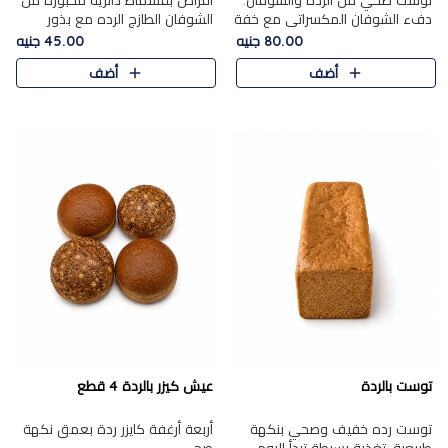
توست صحي من الرده والشوفان.
أقراص بقسماط دائرية مخبوزة من
دفء الشوفان المكسراتي مع خفة
الشوفان الطازج الرده مع بذور
الرده في كل شريحة.
مختارة. قرمشة الحبوب والبذور،
80.00 جنيه
45.00 جنيه
بداية صحية لكل صباح.
أضف
أضف
توست بالردة
عيش كيزر بالردة 4 قطع
توست رده خفيف وصحي بنكهة
أربعة أرغفة كايزر ردة بعمق نكهة