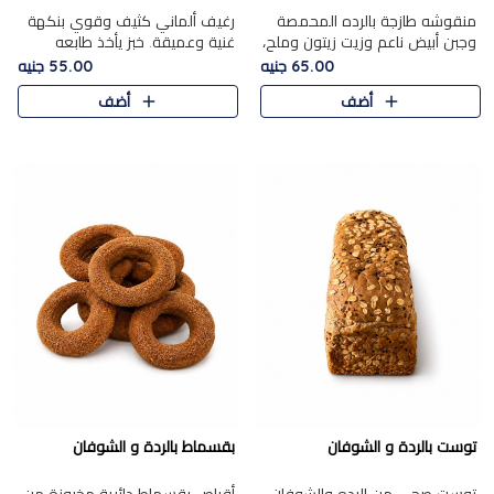
منقوشه طازجة بالرده المحمصة
رغيف ألماني كثيف وقوي بنكهة
وجبن أبيض ناعم وزيت زيتون وملح،
غنية وعميقة. خبز يأخذ طابعه
مباشرة من الفرن.الرده مع نعومة
بجدية.
65.00 جنيه
55.00 جنيه
الجبن فوق عجينة طازجة.
أضف
أضف
توست بالردة و الشوفان
بقسماط بالردة و الشوفان