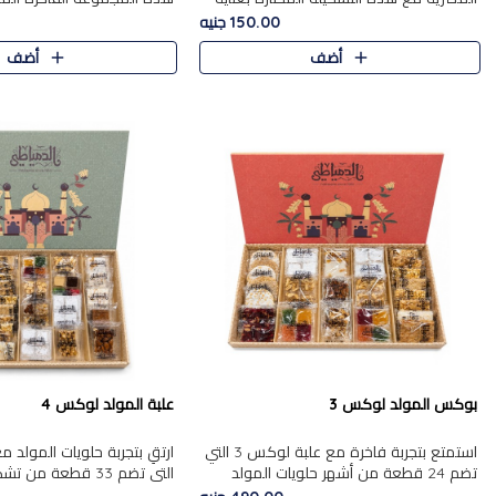
من 9 قطع. تتضمن التشكيلة جوزرية مع
قطعة، والتي تم اختيارها بعناية
150.00 جنيه
فول،ملبان سادة، ملبان
تشكيلة واسعة من الحلويات ا
أضف
أضف
المفضلة. تشمل المجموعة ...
بوكس المولد لوكس 3
علبة المولد لوكس 4
استمتع بتجربة فاخرة مع علبة لوكس 3 التي
تضم 24 قطعة من أشهر حلويات المولد
التي تضم 33 قطعة من
الشرقية المختارة بعناية. تحتوي التشكيلة على
ومتنوعة من أشهر الأصناف ا