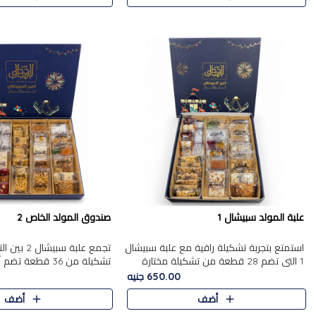
علبة المولد سبيشال 1
صندوق المولد الخاص 2
استمتع بتجربة تشكيلة راقية مع علبة سبيشال
تجمع علبة سب
1 التي تضم 28 قطعة من تشكيلة مختارة
ت
بعناية من أفخر حلويات المولد المصرية
المولد الشرقية. تحتوي العلبة
650.00 جنيه
الأصلية الشرقية. تحتوي ال..
بالفول، والجزرية بالبن..
أضف
أضف