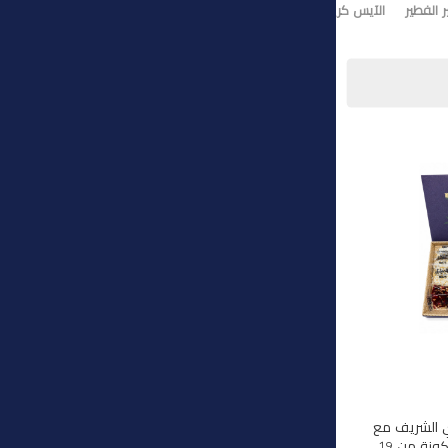
 الفطير
الآيس كريم
تورت ايس كريم
وي الشريف مع
هذه المجموعة الفاخرة المكونة من 19