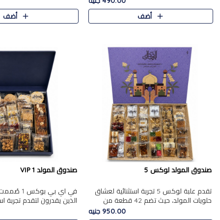
490.00 جنيه
الجزرية بالفول، والملب..
العلبة على الجزرية بالفول،..
أضف
أضف
صندوق المولد لوكس 5
صندوق المولد VIP 1
تقدم علبة لوكس 5 تجربة استثنائية لعشاق
في اي بي بوك
حلويات المولد، حيث تضم 42 قطعة من
الذين يقدرون لتقدم تجربة ا
تشكيلة فاخرة تجمع بين أشهر الأصناف
تجمع بين أفخر حلويات المو
950.00 جنيه
التقليدية وأصناف مميزة مختارة بع..
تشكيلة مختارة من الأصناف .