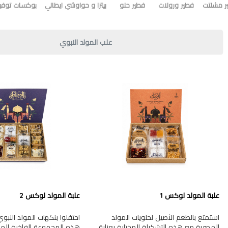
ر مشلتت
فطير ورولات
فطير حلو
بيتزا و حواوشي ايطالي
بوكسات توفير
علب المولد النبوي
علبة المولد لوكس 1
علبة المولد لوكس 2
استمتع بالطعم الأصيل لحلويات المولد
احتفلوا بنكهات المولد النب
المصرية مع هذه التشكيلة المختارة بعناية