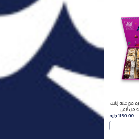
ة مع علبة إيليت
تشكليه 35 قطعة من أرقى
يلة ,معروضة
1150.00 جنيه
 في..