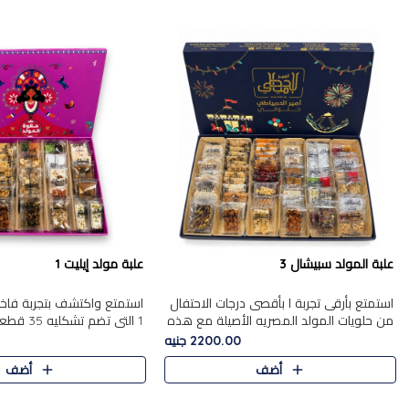
علبة المولد سبيشال 3
علبة مولد إيليت 1
استمتع بأرقى تجربة ا بأقصى درجات الاحتفال
استمتع واكتشف بتجربة فاخر
من حلويات المولد المصريه الأصيلة مع هذه
1 التي تضم 
الفخامة مع علبة سبيشال 3 التي تضم 56
حلويات المولد المصري الأص
2200.00 جنيه
قطعة من تشكيلة استثن..
بشكل جميل في علبة أنيقة ،
أضف
أضف