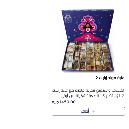
علبة مولد إيليت 2
اكتشف واستمتع بتجربة فاخرة مع علبة إيليت
2 التي تضم 43 قطعة تشكيلة من أرقى
حلويات المولد الشرقية المصرية الأصيلة
1450.00 جنيه
,معروضة بشكل جميل في علبة أ..
أضف