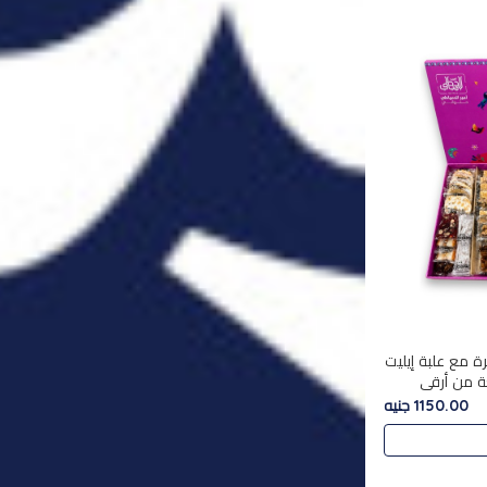
ة مع علبة إيليت
تشكليه 35 قطعة من أرقى
يلة ,معروضة
1150.00 جنيه
 في..