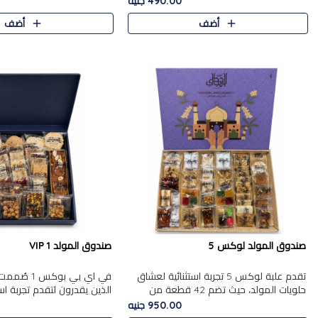
490.00 جنيه
الجزرية بالفول، والملب..
العلبة على الجزرية بالفول،..
أضف
أضف
صندوق المولد لوكس 5
صندوق المولد VIP 1
تقدم علبة لوكس 5 تجربة استثنائية لعشاق
في اي بي بوك
حلويات المولد، حيث تضم 42 قطعة من
الذين يقدرون لتقدم تجربة ا
تشكيلة فاخرة تجمع بين أشهر الأصناف
تجمع بين أفخر حلويات المو
950.00 جنيه
التقليدية وأصناف مميزة مختارة بع..
تشكيلة مختارة من الأصناف .