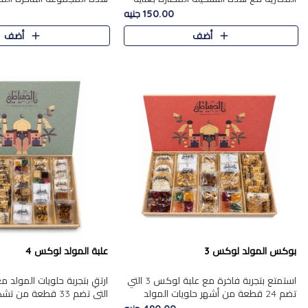
من 9 قطع. تتضمن التشكيلة جوزرية مع
قطعة، والتي تم اختيارها بعناية
150.00 جنيه
فول،ملبان سادة، ملبان
تشكيلة واسعة من الحلويات ا
أضف
أضف
المفضلة. تشمل المجموعة ...
بوكس المولد لوكس 3
علبة المولد لوكس 4
استمتع بتجربة فاخرة مع علبة لوكس 3 التي
تضم 24 قطعة من أشهر حلويات المولد
التي تضم 33 قطعة من
الشرقية المختارة بعناية. تحتوي التشكيلة على
ومتنوعة من أشهر الأصناف ا