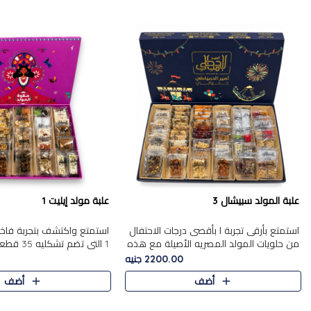
علبة المولد سبيشال 3
علبة مولد إيليت 1
استمتع بأرقى تجربة ا بأقصى درجات الاحتفال
استمتع واكتشف بتجربة فاخر
من حلويات المولد المصريه الأصيلة مع هذه
1 التي تضم 
الفخامة مع علبة سبيشال 3 التي تضم 56
حلويات المولد المصري الأص
2200.00 جنيه
قطعة من تشكيلة استثن..
بشكل جميل في علبة أنيقة ،
أضف
أضف