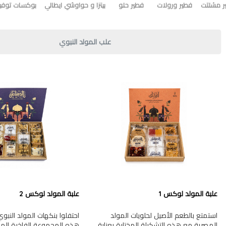
ر مشلتت
فطير ورولات
فطير حلو
بيتزا و حواوشي ايطالي
بوكسات توفير
علب المولد النبوي
علبة المولد لوكس 1
علبة المولد لوكس 2
استمتع بالطعم الأصيل لحلويات المولد
احتفلوا بنكهات المولد النب
المصرية مع هذه التشكيلة المختارة بعناية