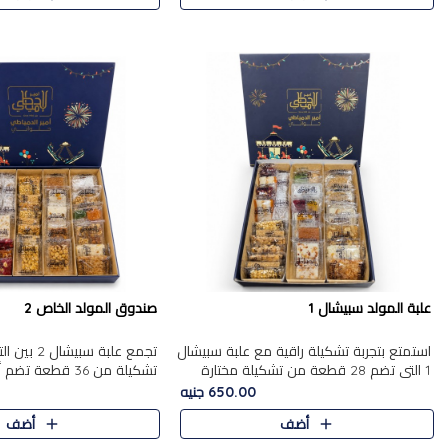
علبة المولد سبيشال 1
صندوق المولد الخاص 2
استمتع بتجربة تشكيلة راقية مع علبة سبيشال
تجمع علبة سب
1 التي تضم 28 قطعة من تشكيلة مختارة
ت
بعناية من أفخر حلويات المولد المصرية
المولد الشرقية. تحتوي العلبة
650.00 جنيه
الأصلية الشرقية. تحتوي ال..
بالفول، والجزرية بالبن..
أضف
أضف