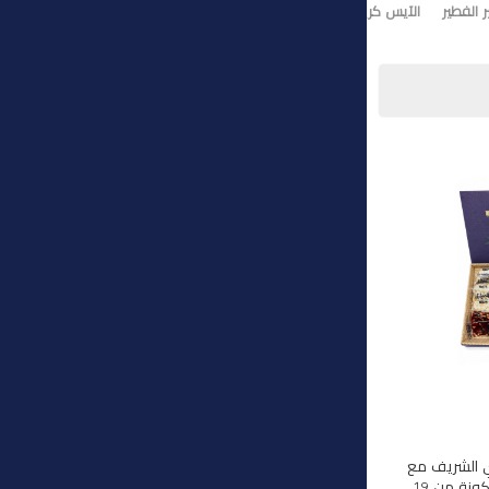
 الفطير
الآيس كريم
تورت ايس كريم
وي الشريف مع
هذه المجموعة الفاخرة المكونة من 19