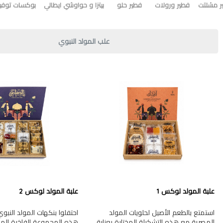
ر مشلتت
فطير ورولات
فطير حلو
بيتزا و حواوشي ايطالي
بوكسات توفير
علب المولد النبوي
علبة المولد لوكس 1
علبة المولد لوكس 2
استمتع بالطعم الأصيل لحلويات المولد
احتفلوا بنكهات المولد النب
المصرية مع هذه التشكيلة المختارة بعناية