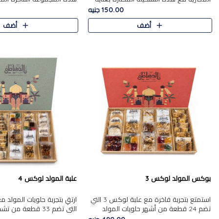
من 9 قطع. تتضمن التشكيلة جوزرية مع
قطعة، والتي تم اختيارها بعناية
150.00 جنيه
فول،ملبان سادة، ملبان
تشكيلة واسعة من الحلويات ا
أضف
أضف
المفضلة. تشمل المجموعة ...
بوكس المولد لوكس 3
علبة المولد لوكس 4
استمتع بتجربة فاخرة مع علبة لوكس 3 التي
تضم 24 قطعة من أشهر حلويات المولد
التي تضم 33 قطعة من
الشرقية المختارة بعناية. تحتوي التشكيلة على
ومتنوعة من أشهر الأصناف ا