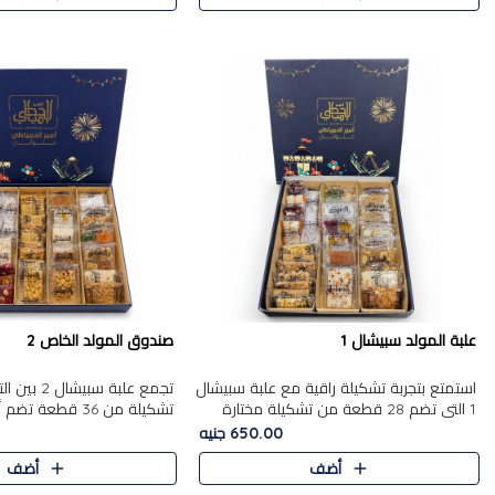
علبة المولد سبيشال 1
صندوق المولد الخاص 2
استمتع بتجربة تشكيلة راقية مع علبة سبيشال
تجمع علبة سب
1 التي تضم 28 قطعة من تشكيلة مختارة
ت
بعناية من أفخر حلويات المولد المصرية
المولد الشرقية. تحتوي العلبة
650.00 جنيه
الأصلية الشرقية. تحتوي ال..
بالفول، والجزرية بالبن..
أضف
أضف