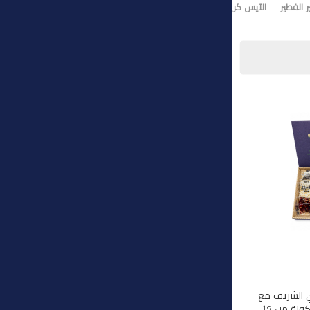
 الفطير
الآيس كريم
تورت ايس كريم
وي الشريف مع
هذه المجموعة الفاخرة المكونة من 19