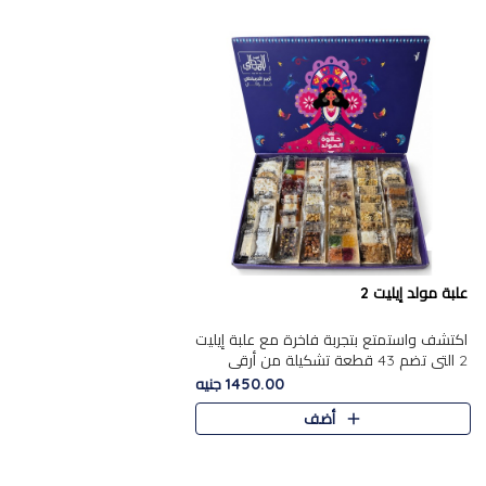
علبة مولد إيليت 2
اكتشف واستمتع بتجربة فاخرة مع علبة إيليت
2 التي تضم 43 قطعة تشكيلة من أرقى
حلويات المولد الشرقية المصرية الأصيلة
1450.00 جنيه
,معروضة بشكل جميل في علبة أ..
أضف