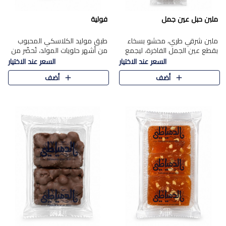
ملبن حبل عين جمل
فولية
ملبن شرقي طري، محشو بسخاء
طبق موليد الكلاسكي المحبوب
بقطع عين الجمل الفاخرة، ليجمع
من أشهر حلويات المولد، تُحضّر من
بين القوام الناعم وقرمشة الجوز
فول سوداني محمص بعناية
السعر عند الاختيار
السعر عند الاختيار
في مذاق شرقي أصيل.
ومغلف بطبقة رقيقة من السكر
أضف
أضف
المكرمل، لتمنحك قرمشة أصيلة
وم..