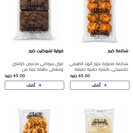
شكلمة كبير
فولية تشوكليت كبير
شكلمة مخبوزة بجوز الهند الطبيعي
فول سوداني محمص كرانشي
كلاسيكي، بقشرة ذهبية خفيفة
ومغطى بطبقة غنية من
وقلب طري رطب يذوب في الفم،
الشوكولاتة، يجمع بين طعم
65.00 جنيه
45.00 جنيه
تمنحك المذاق الشرقي الحلو الأصيل
القرمشة الأصيلة الكلاسكيكية
أضف
أضف
التقليدي في كل لقمة.
التقليدية للفول السوداني وحلاوة
الشوكولاتة ا..