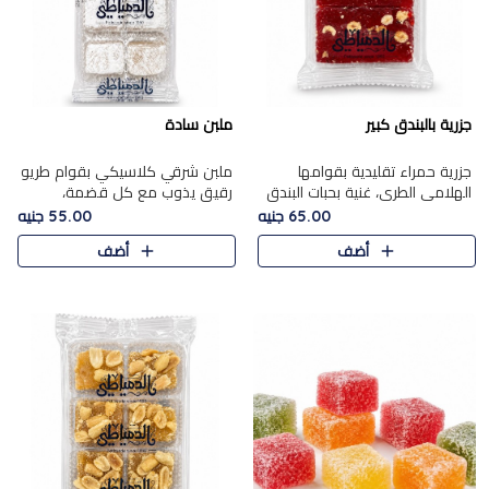
جزرية بالبندق كبير
ملبن سادة
جزرية حمراء تقليدية بقوامها
ملبن شرقي كلاسيكي بقوام طريو
الهلامي الطري، غنية بحبات البندق
رقيق يذوب مع كل قضمة،
الفاخرة التي تضيف قرمشة راقية
مغطى بطبقة ناعمة من السكر
65.00 جنيه
55.00 جنيه
إلى قوامها الناعم، لتقدم مزيجًا
البودرة ليقدم المذاق الأصيل الذي
أضف
أضف
متوازنًا من النكه..
ارتبط بحلويات المولد التقليدي..