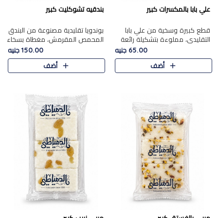
علي بابا بالمكسرات كبير
بندقيه تشوكليت كبير
قطع كبيرة وسخية من علي بابا
بوندويا تقليدية مصنوعة من البندق
التقليدي، مملوءة بتشكيلة رائعة
المحمص المقرمش، مغطاة بسخاء
من المكسرات المحمصة المحمرة.
بشوكولاتة فاخرة غنية لتحقيق
65.00 جنيه
150.00 جنيه
التوازن المثالي بين قوام القرمشة
أضف
أضف
ونكهة الشوكولاتة ا..