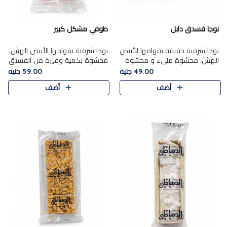
نوجا فسدق دابل
طوفي مشكل كبير
نوجا شرقية خفيفة بقوامها الأبيض
نوجا شرقية بقوامها الأبيض الهش،
الهش، محشوة مليء و محشوة
محشوة بكمية وفيرة من الفستق
بـكمية وفيرة من الفستق الفاخر
الفاخر لتمنحك نكهة غنية وقرمشة
49.00 جنيه
59.00 جنيه
لتمنحك نكهة مكسرات غنية
مميزة في كل قطعة، لتجربة تجمع
أضف
أضف
وقرمشة مميزة في كل قطعة و
بين الفخامة والمذاق..
قضم..