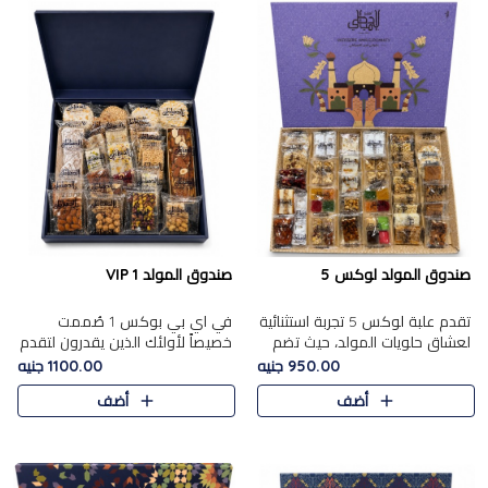
صندوق المولد لوكس 5
صندوق المولد VIP 1
تقدم علبة لوكس 5 تجربة استثنائية
في اي بي بوكس 1 صُممت
لعشاق حلويات المولد، حيث تضم
خصيصاً لأولئك الذين يقدرون لتقدم
42 قطعة من تشكيلة فاخرة تجمع
تجربة استثنائية بوكس تجمع بين
950.00 جنيه
1100.00 جنيه
بين أشهر الأصناف التقليدية وأصناف
أفخر حلويات المولد المصري مع
أضف
أضف
مميزة مختارة بع..
تشكيلة مختارة من الأصناف ..