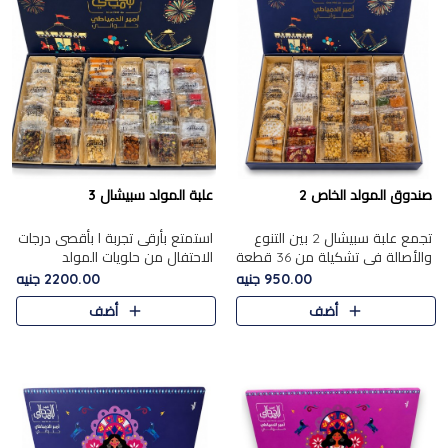
صندوق المولد الخاص 2
علبة المولد سبيشال 3
تجمع علبة سبيشال 2 بين التنوع
استمتع بأرقى تجربة ا بأقصى درجات
والأصالة في تشكيلة من 36 قطعة
الاحتفال من حلويات المولد
تضم أشهر حلويات المولد الشرقية.
المصريه الأصيلة مع هذه الفخامة
950.00 جنيه
2200.00 جنيه
تحتوي العلبة على الجزرية بالفول،
مع علبة سبيشال 3 التي تضم 56
أضف
أضف
والجزرية بالبن..
قطعة من تشكيلة استثن..