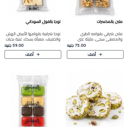
ملبن بالمكسرات
نوجا بالفول السوداني
ملبن شرقي بقوامه الطري
نوجا شرقية بقوامها الأبيض الهش
والمضغي سخي، مليئة غني
والخفيف، معبأة بسخاء غنية بحبات
بتشكيلة فاخرة من المكسرات
الفول السوداني المحمص التي
75.00 جنيه
59.00 جنيه
مشكلة المختارة التي تقدم تضيف
يقدم تضيف قرمشة مميزة مرضية
أضف
أضف
قرمشة مميزة مرضية ونكهة
وتوازنًا رائعًا مع حلا..
مكسرات غنية ف..