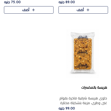
featuring a soft, creamy
creamy texture paired with a
89.00 جنيه
75.00 جنيه
texture and the distinctive
rich layer of premium
أضف
أضف
flavor of roasted hazelnuts.
chocolate and the distinctive
Smoo..
flav..
هريسة بالمكسرات
حلوى هريسة شرقية فاخرة بقوام
غني وطري، مزينة بتشكيلة مختارة
من المكسرات الفاخرة التي تضيف
99.00 جنيه