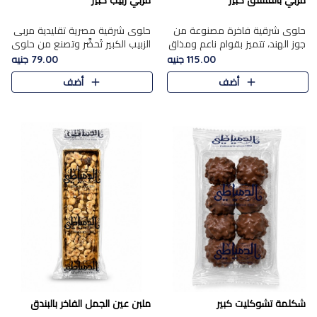
مربي بالفستق كبير
مربي زبيب كبير
حلوى شرقية فاخرة مصنوعة من
حلوى شرقية مصرية تقليدية مربى
جوز الهند، تتميز بقوام ناعم ومذاق
الزبيب الكبير تُحضَّر وتصنع من حلوي
غني، وتزين بقطع من الفستق
جوز الهند باسد بقوام طري ومذاق
115.00 جنيه
79.00 جنيه
الفاخر التي تضيف عليها قرمشة
غني، وتُزين وتغطا بحبات الزبيب
أضف
أضف
خفيفة.
الذهبي التي ..
شكلمة تشوكليت كبير
ملبن عين الجمل الفاخر بالبندق