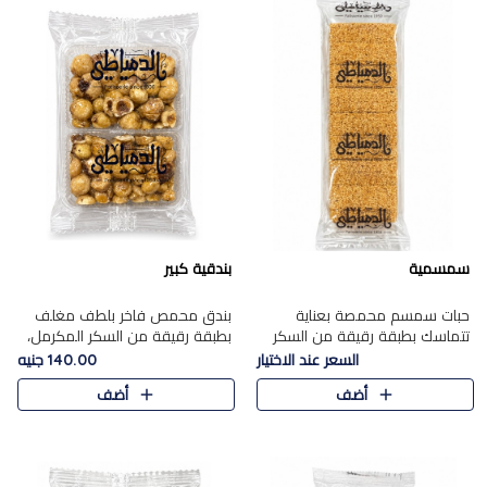
سمسمية
بندقية كبير
حبات سمسم محمصة بعناية
بندق محمص فاخر بلطف مغلف
تتماسك بطبقة رقيقة من السكر
بطبقة رقيقة من السكر المكرمل،
المكرمل، لتقدم طعم السمسم
يجمع بين النكهة الغنية ناتي
السعر عند الاختيار
140.00 جنيه
المميز وقرمشتة التي ارتبطت ببهجة
والقرمشة الراقية المرضية في
أضف
أضف
المولد عبر الأجيال.
حلوى شرقية أنيقه بطابع مميز.