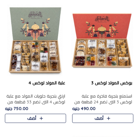
بوكس المولد لوكس 3
علبة المولد لوكس 4
استمتع بتجربة فاخرة مع علبة
ارتقِ بتجربة حلويات المولد مع علبة
لوكس 3 التي تضم 24 قطعة من
لوكس 4 التي تضم 33 قطعة من
أشهر حلويات المولد الشرقية
تشكيلة فاخرة ومتنوعة من أشهر
490.00 جنيه
750.00 جنيه
المختارة بعناية. تحتوي التشكيلة
الأصناف الشرقية. تحتوي العلبة على
أضف
أضف
على الجزرية بالفول، والملب..
الجزرية بالفول،..