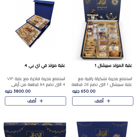
علبة المولد سبيشال 1
علبة مولد في اي بي 4
استمتع بتجربة تشكيلة راقية مع
استمتع بتجربة فاخرة مع علبة VIP
علبة سبيشال 1 التي تضم 28 قطعة
4 التي تضم 84 قطعة من أرقى
من تشكيلة مختارة بعناية من أفخر
حلويات المولد الشرقية، في تشكيلة
650.00 جنيه
3800.00 جنيه
حلويات المولد المصرية الأصلية
غنية تجمع بين الحلويات التقليدية
أضف
أضف
الشرقية. تحتوي ال..
والمكسرات الفاخرة. تحتوي العلبة
على.....