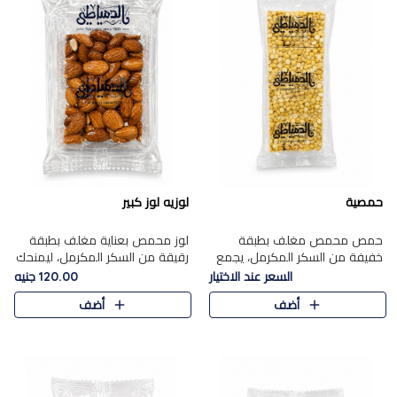
حمصية
لوزيه لوز كبير
حمص محمص مغلف بطبقة
لوز محمص بعناية مغلف بطبقة
خفيفة من السكر المكرمل، يجمع
رقيقة من السكر المكرمل، ليمنحك
بين القرمشة المميزة والطعم
قرمشة راقية ونكهة غنية تبرز
السعر عند الاختيار
120.00 جنيه
الشرقي الأصيل في واحدة من أشهر
فخامة اللوز في كل قطعة.
أضف
أضف
حلويات الموسم.