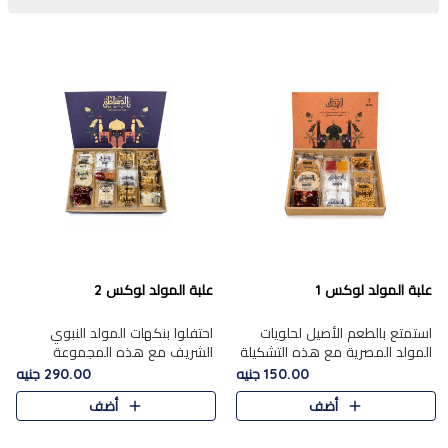
علبة المولد لوكس 1
علبة المولد لوكس 2
استمتع بالطعم الأصيل لحلويات
احتفلوا بنكهات المولد النبوي
المولد المصرية مع هذه التشكيلة
الشريف مع هذه المجموعة
المختارة بعناية من 9 قطع. تتضمن
الفاخرة المكونة من 19 قطعة،
150.00 جنيه
290.00 جنيه
التشكيلة جوزرية مع فول،ملبان
والتي تم اختيارها بعناية فائقة لتُبرز
أضف
أضف
سادة، ملبان
تشكيلة واسعة من الحلويات
التقليدية المفضلة. تشمل
المجموعة .....