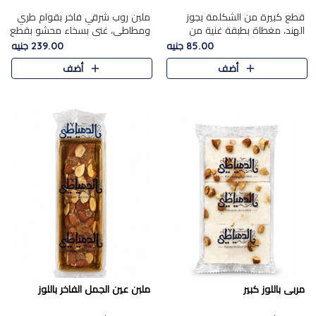
قطع كبيرة من الشكلمة بجوز
ملبن روب شرقي فاخر بقوام طري
الهند، مغطاة بطبقة غنية من
ومطاطي، غني بسخاء محشو بقطع
الشوكولاتة الفاخرة لتجمع بين
عين الجمل والبندق المحمص التي
85.00 جنيه
239.00 جنيه
القوام الطري من الداخل مركز جوز
تضيف قرمشة مميزة مُرضية
أضف
أضف
الهند المطاطي والمذاق الغن..
ونكهة جوزية غنية في كل
قضمة...
مربى باللوز كبير
ملبن عين الجمل الفاخر باللوز