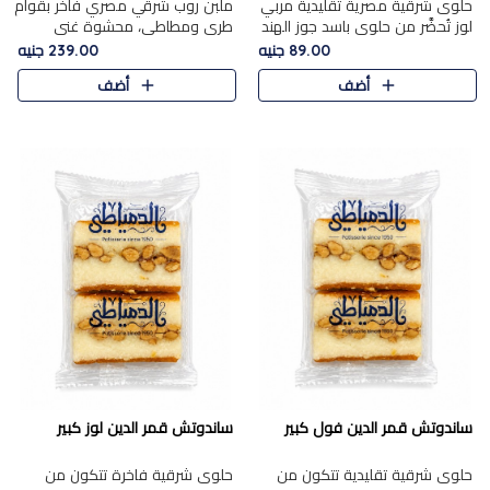
حلوى شرقية مصرية تقليدية مربي
ملبن روب شرقي مصري فاخر بقوام
لوز تُحضَّر من حلوى باسد جوز الهند
طري ومطاطي، محشوة غني
بقوام طري ومذاق غني، وتُزين
بسخاء بقطع عين الجمل واللوز
89.00 جنيه
239.00 جنيه
وتغطاه بقطع اللوز الفاخر التي
الفاخر التي تضيف قرمشة مميزة
أضف
أضف
تضيف لمسة مميزة م..
ومرضية ونكهة ناتي غنية في كل
قض..
ساندوتش قمر الدين فول كبير
ساندوتش قمر الدين لوز كبير
حلوى شرقية تقليدية تتكون من
حلوى شرقية فاخرة تتكون من