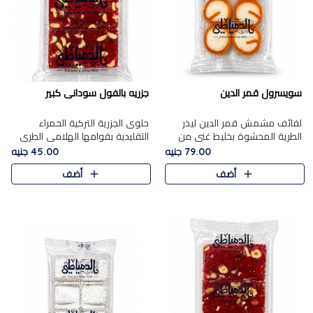
سويسرول قمر الدين
جزريه بالفول سودانى كبير
لفائف مشمش قمر الدين ليذر
حلوى الجزرية التركية الحمراء
الطرية المحشوة بخليط غني من
التقليدية بقوامها الهلامي الطري
جوز الهند الأبيض والمكسرات
ولونها الأحمر المميز، محشوة
79.00 جنيه
45.00 جنيه
الفاخرة، يقدم المذاق الحلو
بسخاء بالفول السوداني المحمص
أضف
أضف
الطبيعي لقمر الدين و تجمع بين
لتمنحك توازنًا رائعًا ..
حل..