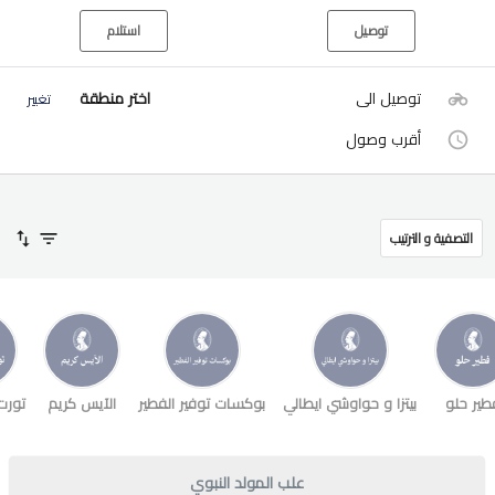
توصيل
استلام
توصيل الى
اختر منطقة
تغيير
أقرب وصول
التصفية و الترتيب
طير حلو
بيتزا و حواوشي ايطالي
بوكسات توفير الفطير
الآيس كريم
تورت
علب المولد النبوي