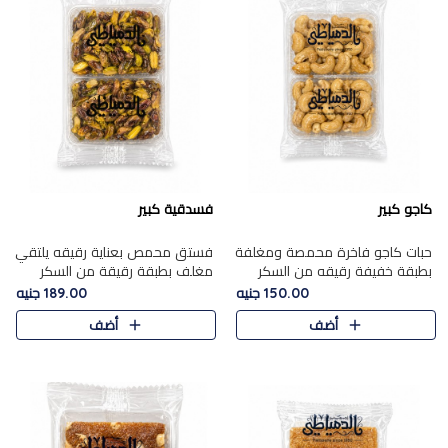
كاجو كبير
فسدقية كبير
حبات كاجو فاخرة محمصة ومغلفة
فستق محمص بعناية رقيقه يلتقي
بطبقة خفيفة رقيقه من السكر
مغلف بطبقة رقيقة من السكر
المكرمل، تجمع بين توازن النعومة
المكرمل، ليقدم مذاقًا فاخرًا حلوي
150.00 جنيه
189.00 جنيه
زبدية غنية فاخرة والقرمشة
شرقية فاخرة ونكهة غنية ناتي تميز
أضف
أضف
المرضية في حلوى شرقية بطاب..
كل قطعة و قوام هش