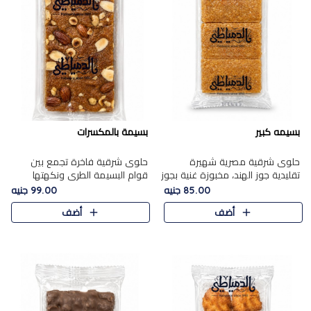
بسيمه كبير
بسيمة بالمكسرات
حلوى شرقية مصرية شهيرة
حلوى شرقية فاخرة تجمع بين
تقليدية جوز الهند، مخبوزة غنية بجوز
قوام البسيمة الطري ونكهتها
الهند، بلمسه ذهبية وتتميز بقوامها
الغنية، مزينة بتشكيلة مختارة من
85.00 جنيه
99.00 جنيه
المرمل وطعمها اللذيذ الذي يشبه
اللوز والبندق والمكسرات الفاخرة.
أضف
أضف
البسبوسة. تُخبز..
مزيج متوازن من القوام ..