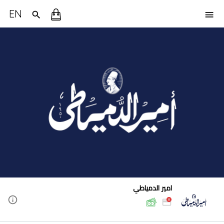
EN
امير الدمياطي