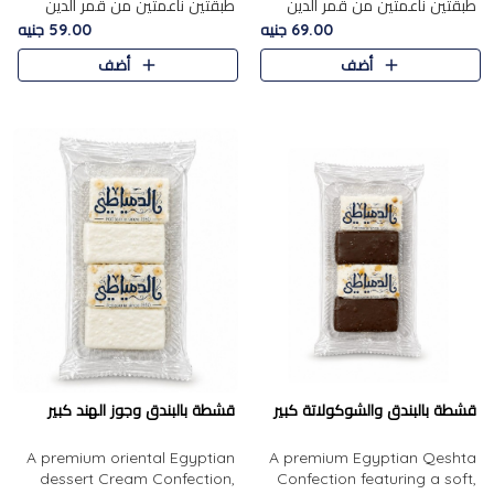
طبقتين ناعمتين من قمر الدين
طبقتين ناعمتين من قمر الدين
الفاخر، تتوسطهما حشوة غنية من
الفاخر، تتوسطهما حشوة غنية من
69.00 جنيه
59.00 جنيه
الفول السوداني المحمص، لتجمع
اللوز المحمص لتمنح مزيجًا متوازنًا
أضف
أضف
بين حلاوة المشمش الطبيعية..
من النعومة والقرمشة. ..
قشطة بالبندق والشوكولاتة كبير
قشطة بالبندق وجوز الهند كبير
A premium oriental Egyptian
A premium Egyptian Qeshta
dessert Cream Confection,
Confection featuring a soft,