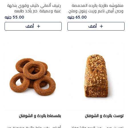
منقوشه طازجة بالرده المحمصة
رغيف ألماني كثيف وقوي بنكهة
وجبن أبيض ناعم وزيت زيتون وملح،
غنية وعميقة. خبز يأخذ طابعه
مباشرة من الفرن.الرده مع نعومة
بجدية.
65.00 جنيه
55.00 جنيه
الجبن فوق عجينة طازجة.
أضف
أضف
توست بالردة و الشوفان
بقسماط بالردة و الشوفان