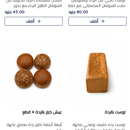
توست صحي من الرده والشوفان.
أقراص بقسماط دائرية مخبوزة من
دفء الشوفان المكسراتي مع خفة
الشوفان الطازج الرده مع بذور
الرده في كل شريحة.
مختارة. قرمشة الحبوب والبذور،
80.00 جنيه
45.00 جنيه
بداية صحية لكل صباح.
أضف
أضف
توست بالردة
عيش كيزر بالردة 4 قطع
توست رده خفيف وصحي بنكهة
أربعة أرغفة كايزر ردة بعمق نكهة