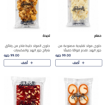
حمام
لديدة
حلوى مولد تقليدية مصنوعة من
حلوى المولد خليط فاخر من رقائق
جوز الهند، تقدم قوامًا خفيفًا
شرائح جوز الهند والمكسرات
ونكهة شرقية أصيلة تجسد روح
المحمصة، متماسك بشراب حلاوة
99.00 جنيه
99.00 جنيه
الـموسم الأعياد.
الكراميل الخفيفة ليمنحك قرمشة
أضف
أضف
غنية ومذاقًا شرقيًا أصيلً..