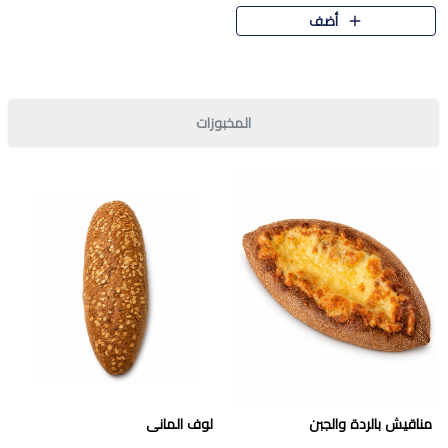
قرمشة مميزة ونكهة غنية في كل
أضف
قطعة. تجمع بين المذاق..
المخبوزات
مناقيش بالردة والجبن
لوف المانى