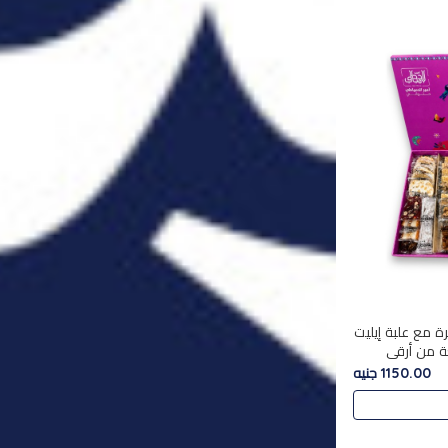
ة مع علبة إيليت
تشكليه 35 قطعة من أرقى
يلة ,معروضة
1150.00 جنيه
 في..