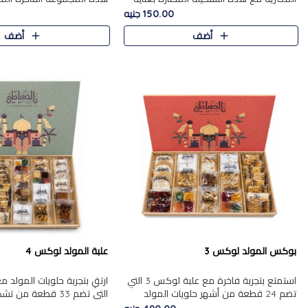
من 9 قطع. تتضمن التشكيلة جوزرية مع
قطعة، والتي تم اختيارها بعناية
150.00 جنيه
فول،ملبان سادة، ملبان
تشكيلة واسعة من الحلويات ا
أضف
أضف
المفضلة. تشمل المجموعة ...
بوكس المولد لوكس 3
علبة المولد لوكس 4
استمتع بتجربة فاخرة مع علبة لوكس 3 التي
تضم 24 قطعة من أشهر حلويات المولد
التي تضم 33 قطعة من
الشرقية المختارة بعناية. تحتوي التشكيلة على
ومتنوعة من أشهر الأصناف ا