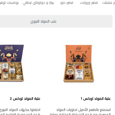
ر مشلتت
فطير ورولات
فطير حلو
بيتزا و حواوشي ايطالي
بوكسات توفير
علب المولد النبوي
علبة المولد لوكس 1
علبة المولد لوكس 2
استمتع بالطعم الأصيل لحلويات المولد
احتفلوا بنكهات المولد النب
المصرية مع هذه التشكيلة المختارة بعناية