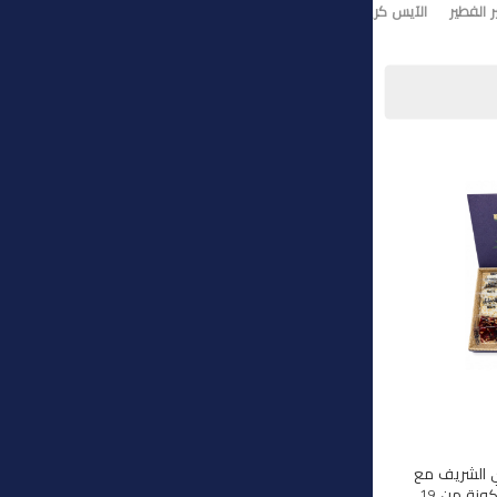
 الفطير
الآيس كريم
تورت ايس كريم
وي الشريف مع
هذه المجموعة الفاخرة المكونة من 19