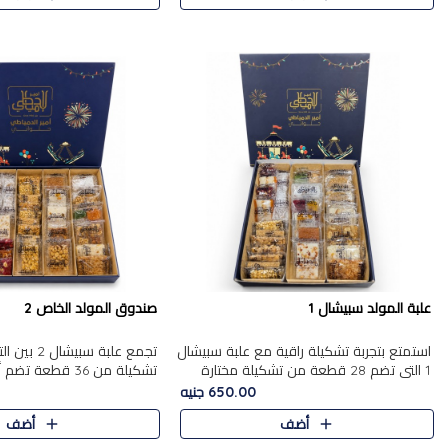
علبة المولد سبيشال 1
صندوق المولد الخاص 2
استمتع بتجربة تشكيلة راقية مع علبة سبيشال
تجمع علبة سب
1 التي تضم 28 قطعة من تشكيلة مختارة
ت
بعناية من أفخر حلويات المولد المصرية
المولد الشرقية. تحتوي العلبة
650.00 جنيه
الأصلية الشرقية. تحتوي ال..
بالفول، والجزرية بالبن..
أضف
أضف