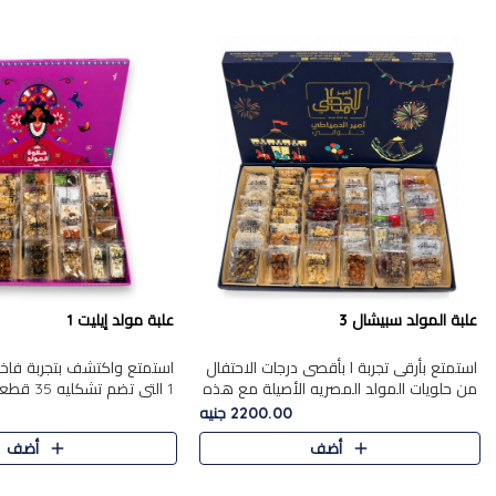
علبة المولد سبيشال 3
علبة مولد إيليت 1
استمتع بأرقى تجربة ا بأقصى درجات الاحتفال
استمتع واكتشف بتجربة فاخر
من حلويات المولد المصريه الأصيلة مع هذه
1 التي تضم 
الفخامة مع علبة سبيشال 3 التي تضم 56
حلويات المولد المصري الأص
2200.00 جنيه
قطعة من تشكيلة استثن..
بشكل جميل في علبة أنيقة ،
أضف
أضف