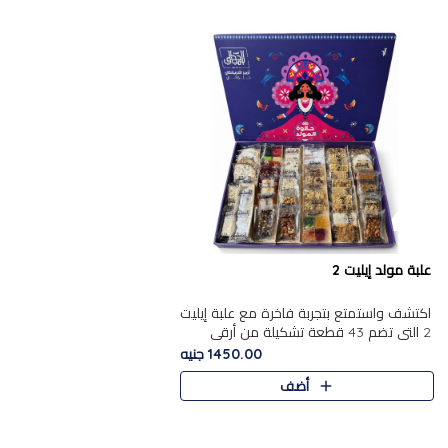
علبة مولد إيليت 2
اكتشف واستمتع بتجربة فاخرة مع علبة إيليت
2 التي تضم 43 قطعة تشكيلة من أرقى
حلويات المولد الشرقية المصرية الأصيلة
1450.00 جنيه
,معروضة بشكل جميل في علبة أ..
أضف