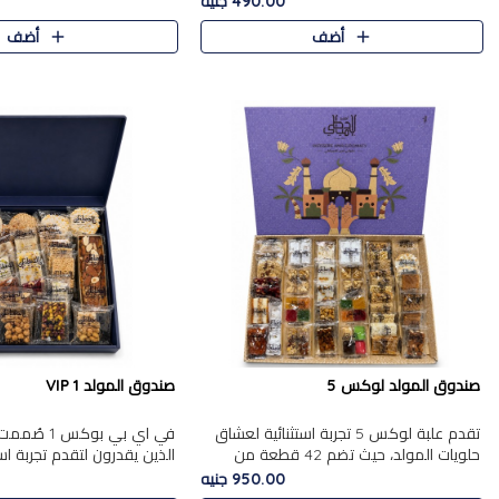
490.00 جنيه
الجزرية بالفول، والملب..
العلبة على الجزرية بالفول،..
أضف
أضف
صندوق المولد لوكس 5
صندوق المولد VIP 1
تقدم علبة لوكس 5 تجربة استثنائية لعشاق
في اي بي بوك
حلويات المولد، حيث تضم 42 قطعة من
الذين يقدرون لتقدم تجربة ا
تشكيلة فاخرة تجمع بين أشهر الأصناف
تجمع بين أفخر حلويات المو
950.00 جنيه
التقليدية وأصناف مميزة مختارة بع..
تشكيلة مختارة من الأصناف .