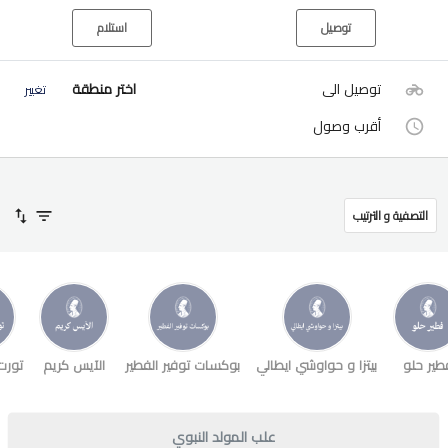
توصيل
استلام
توصيل الى
اختر منطقة
تغيير
أقرب وصول
التصفية و الترتيب
طير حلو
بيتزا و حواوشي ايطالي
بوكسات توفير الفطير
الآيس كريم
تورت
علب المولد النبوي