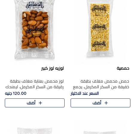
حمصية
لوزيه لوز كبير
حمص محمص مغلف بطبقة
لوز محمص بعناية مغلف بطبقة
خفيفة من السكر المكرمل، يجمع
رقيقة من السكر المكرمل، ليمنحك
بين القرمشة المميزة والطعم
قرمشة راقية ونكهة غنية تبرز
السعر عند الاختيار
120.00 جنيه
الشرقي الأصيل في واحدة من أشهر
فخامة اللوز في كل قطعة.
أضف
أضف
حلويات الموسم.