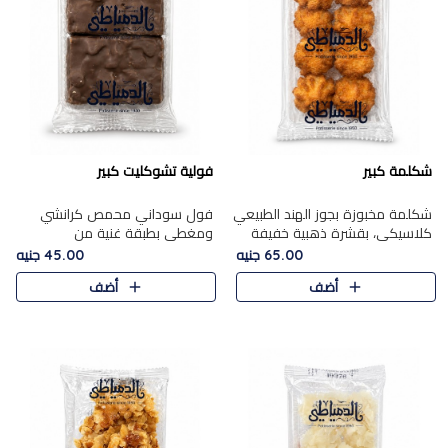
شكلمة كبير
فولية تشوكليت كبير
شكلمة مخبوزة بجوز الهند الطبيعي
فول سوداني محمص كرانشي
كلاسيكي، بقشرة ذهبية خفيفة
ومغطى بطبقة غنية من
وقلب طري رطب يذوب في الفم،
الشوكولاتة، يجمع بين طعم
65.00 جنيه
45.00 جنيه
تمنحك المذاق الشرقي الحلو الأصيل
القرمشة الأصيلة الكلاسكيكية
أضف
أضف
التقليدي في كل لقمة.
التقليدية للفول السوداني وحلاوة
الشوكولاتة ا..