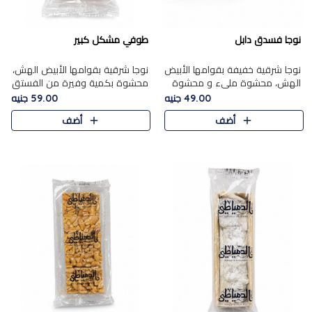
نوجا فسدق دابل
طوفي مشكل كبير
نوجا شرقية خفيفة بقوامها الأبيض
نوجا شرقية بقوامها الأبيض الهش،
الهش، محشوة مليء و محشوة
محشوة بكمية وفيرة من الفستق
بـكمية وفيرة من الفستق الفاخر
الفاخر لتمنحك نكهة غنية وقرمشة
49.00 جنيه
59.00 جنيه
لتمنحك نكهة مكسرات غنية
مميزة في كل قطعة، لتجربة تجمع
أضف
أضف
وقرمشة مميزة في كل قطعة و
بين الفخامة والمذاق..
قضم..