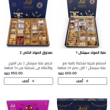
علبة المولد سبيشال 1
صندوق المولد الخاص 2
استمتع بتجربة تشكيلة راقية مع
تجمع علبة سبيشال 2 بين التنوع
علبة سبيشال 1 التي تضم 28 قطعة
والأصالة في تشكيلة من 36 قطعة
من تشكيلة مختارة بعناية من أفخر
تضم أشهر حلويات المولد الشرقية.
650.00 جنيه
950.00 جنيه
حلويات المولد المصرية الأصلية
تحتوي العلبة على الجزرية بالفول،
أضف
أضف
الشرقية. تحتوي ال..
والجزرية بالبن..