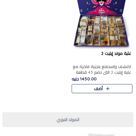
علبة مولد إيليت 2
اكتشف واستمتع بتجربة فاخرة مع
علبة إيليت 2 التي تضم 43 قطعة
تشكيلة من أرقى حلويات المولد
1450.00 جنيه
الشرقية المصرية الأصيلة ,معروضة
أضف
بشكل جميل في علبة أ..
المولد النبوي