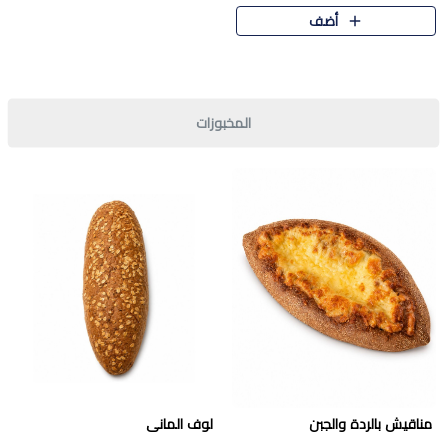
قرمشة مميزة ونكهة غنية في كل
أضف
قطعة. تجمع بين المذاق..
المخبوزات
مناقيش بالردة والجبن
لوف المانى