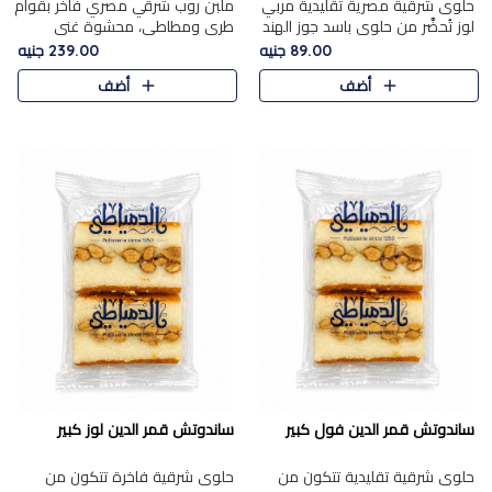
حلوى شرقية مصرية تقليدية مربي
ملبن روب شرقي مصري فاخر بقوام
لوز تُحضَّر من حلوى باسد جوز الهند
طري ومطاطي، محشوة غني
بقوام طري ومذاق غني، وتُزين
بسخاء بقطع عين الجمل واللوز
89.00 جنيه
239.00 جنيه
وتغطاه بقطع اللوز الفاخر التي
الفاخر التي تضيف قرمشة مميزة
أضف
أضف
تضيف لمسة مميزة م..
ومرضية ونكهة ناتي غنية في كل
قض..
ساندوتش قمر الدين فول كبير
ساندوتش قمر الدين لوز كبير
حلوى شرقية تقليدية تتكون من
حلوى شرقية فاخرة تتكون من