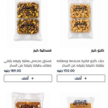
كاجو كبير
فسدقية كبير
حبات كاجو فاخرة محمصة ومغلفة
فستق محمص بعناية رقيقه يلتقي
بطبقة خفيفة رقيقه من السكر
مغلف بطبقة رقيقة من السكر
المكرمل، تجمع بين توازن النعومة
المكرمل، ليقدم مذاقًا فاخرًا حلوي
150.00 جنيه
189.00 جنيه
زبدية غنية فاخرة والقرمشة
شرقية فاخرة ونكهة غنية ناتي تميز
أضف
أضف
المرضية في حلوى شرقية بطاب..
كل قطعة و قوام هش