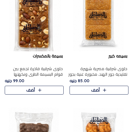
بسيمه كبير
بسيمة بالمكسرات
حلوى شرقية مصرية شهيرة
حلوى شرقية فاخرة تجمع بين
تقليدية جوز الهند، مخبوزة غنية بجوز
قوام البسيمة الطري ونكهتها
الهند، بلمسه ذهبية وتتميز بقوامها
الغنية، مزينة بتشكيلة مختارة من
85.00 جنيه
99.00 جنيه
المرمل وطعمها اللذيذ الذي يشبه
اللوز والبندق والمكسرات الفاخرة.
أضف
أضف
البسبوسة. تُخبز..
مزيج متوازن من القوام ..