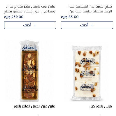
قطع كبيرة من الشكلمة بجوز
ملبن روب شرقي فاخر بقوام طري
الهند، مغطاة بطبقة غنية من
ومطاطي، غني بسخاء محشو بقطع
الشوكولاتة الفاخرة لتجمع بين
عين الجمل والبندق المحمص التي
85.00 جنيه
239.00 جنيه
القوام الطري من الداخل مركز جوز
تضيف قرمشة مميزة مُرضية
أضف
أضف
الهند المطاطي والمذاق الغن..
ونكهة جوزية غنية في كل
قضمة...
مربى باللوز كبير
ملبن عين الجمل الفاخر باللوز