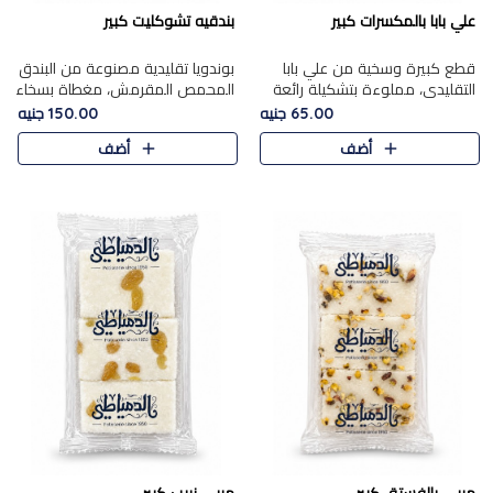
علي بابا بالمكسرات كبير
بندقيه تشوكليت كبير
قطع كبيرة وسخية من علي بابا
بوندويا تقليدية مصنوعة من البندق
التقليدي، مملوءة بتشكيلة رائعة
المحمص المقرمش، مغطاة بسخاء
من المكسرات المحمصة المحمرة.
بشوكولاتة فاخرة غنية لتحقيق
65.00 جنيه
150.00 جنيه
التوازن المثالي بين قوام القرمشة
أضف
أضف
ونكهة الشوكولاتة ا..