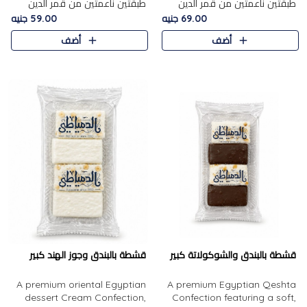
طبقتين ناعمتين من قمر الدين
طبقتين ناعمتين من قمر الدين
الفاخر، تتوسطهما حشوة غنية من
الفاخر، تتوسطهما حشوة غنية من
69.00 جنيه
59.00 جنيه
الفول السوداني المحمص، لتجمع
اللوز المحمص لتمنح مزيجًا متوازنًا
أضف
أضف
بين حلاوة المشمش الطبيعية..
من النعومة والقرمشة. ..
قشطة بالبندق والشوكولاتة كبير
قشطة بالبندق وجوز الهند كبير
A premium oriental Egyptian
A premium Egyptian Qeshta
dessert Cream Confection,
Confection featuring a soft,