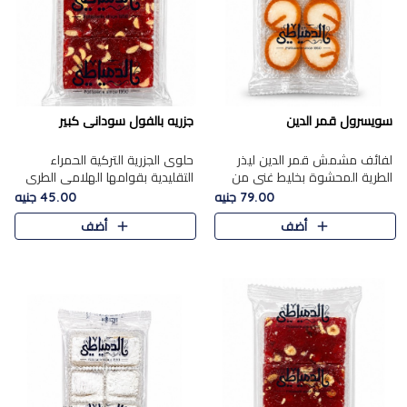
سويسرول قمر الدين
جزريه بالفول سودانى كبير
لفائف مشمش قمر الدين ليذر
حلوى الجزرية التركية الحمراء
الطرية المحشوة بخليط غني من
التقليدية بقوامها الهلامي الطري
جوز الهند الأبيض والمكسرات
ولونها الأحمر المميز، محشوة
79.00 جنيه
45.00 جنيه
الفاخرة، يقدم المذاق الحلو
بسخاء بالفول السوداني المحمص
أضف
أضف
الطبيعي لقمر الدين و تجمع بين
لتمنحك توازنًا رائعًا ..
حل..