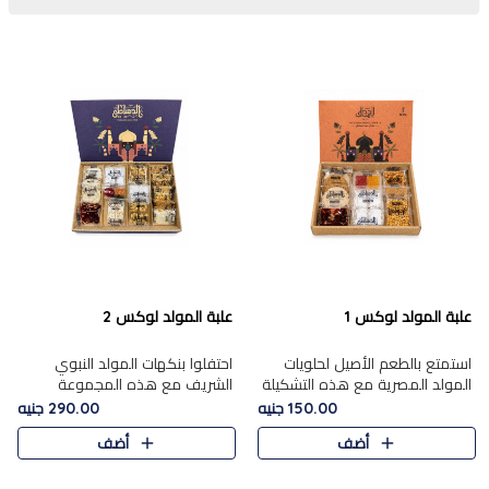
علبة المولد لوكس 1
علبة المولد لوكس 2
استمتع بالطعم الأصيل لحلويات
احتفلوا بنكهات المولد النبوي
المولد المصرية مع هذه التشكيلة
الشريف مع هذه المجموعة
المختارة بعناية من 9 قطع. تتضمن
الفاخرة المكونة من 19 قطعة،
150.00 جنيه
290.00 جنيه
التشكيلة جوزرية مع فول،ملبان
والتي تم اختيارها بعناية فائقة لتُبرز
أضف
أضف
سادة، ملبان
تشكيلة واسعة من الحلويات
التقليدية المفضلة. تشمل
المجموعة .....