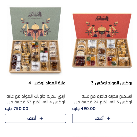
بوكس المولد لوكس 3
علبة المولد لوكس 4
استمتع بتجربة فاخرة مع علبة
ارتقِ بتجربة حلويات المولد مع علبة
لوكس 3 التي تضم 24 قطعة من
لوكس 4 التي تضم 33 قطعة من
أشهر حلويات المولد الشرقية
تشكيلة فاخرة ومتنوعة من أشهر
490.00 جنيه
750.00 جنيه
المختارة بعناية. تحتوي التشكيلة
الأصناف الشرقية. تحتوي العلبة على
أضف
أضف
على الجزرية بالفول، والملب..
الجزرية بالفول،..