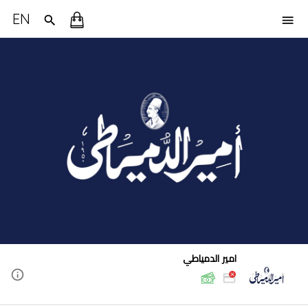
EN
امير الدمياطي