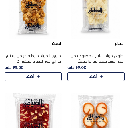
حمام
لديدة
حلوى مولد تقليدية مصنوعة من
حلوى المولد خليط فاخر من رقائق
جوز الهند، تقدم قوامًا خفيفًا
شرائح جوز الهند والمكسرات
ونكهة شرقية أصيلة تجسد روح
المحمصة، متماسك بشراب حلاوة
99.00 جنيه
99.00 جنيه
الـموسم الأعياد.
الكراميل الخفيفة ليمنحك قرمشة
أضف
أضف
غنية ومذاقًا شرقيًا أصيلً..