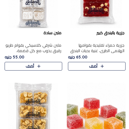
جزرية بالبندق كبير
ملبن سادة
جزرية حمراء تقليدية بقوامها
ملبن شرقي كلاسيكي بقوام طريو
الهلامي الطري، غنية بحبات البندق
رقيق يذوب مع كل قضمة،
الفاخرة التي تضيف قرمشة راقية
مغطى بطبقة ناعمة من السكر
65.00 جنيه
55.00 جنيه
إلى قوامها الناعم، لتقدم مزيجًا
البودرة ليقدم المذاق الأصيل الذي
أضف
أضف
متوازنًا من النكه..
ارتبط بحلويات المولد التقليدي..