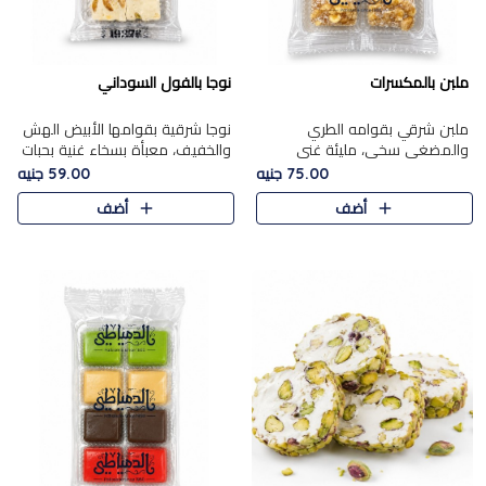
ملبن بالمكسرات
نوجا بالفول السوداني
ملبن شرقي بقوامه الطري
نوجا شرقية بقوامها الأبيض الهش
والمضغي سخي، مليئة غني
والخفيف، معبأة بسخاء غنية بحبات
بتشكيلة فاخرة من المكسرات
الفول السوداني المحمص التي
75.00 جنيه
59.00 جنيه
مشكلة المختارة التي تقدم تضيف
يقدم تضيف قرمشة مميزة مرضية
أضف
أضف
قرمشة مميزة مرضية ونكهة
وتوازنًا رائعًا مع حلا..
مكسرات غنية ف..