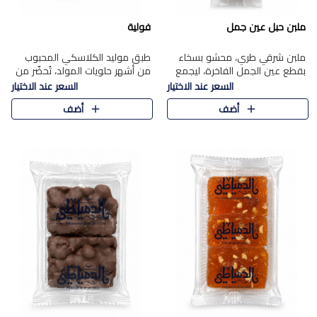
ملبن حبل عين جمل
فولية
ملبن شرقي طري، محشو بسخاء
طبق موليد الكلاسكي المحبوب
بقطع عين الجمل الفاخرة، ليجمع
من أشهر حلويات المولد، تُحضّر من
بين القوام الناعم وقرمشة الجوز
فول سوداني محمص بعناية
السعر عند الاختيار
السعر عند الاختيار
في مذاق شرقي أصيل.
ومغلف بطبقة رقيقة من السكر
أضف
أضف
المكرمل، لتمنحك قرمشة أصيلة
وم..