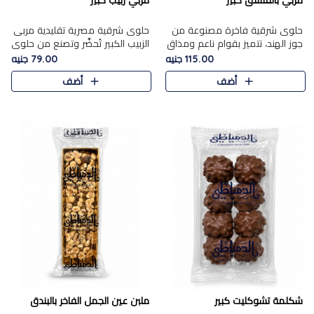
مربي بالفستق كبير
مربي زبيب كبير
حلوى شرقية فاخرة مصنوعة من
حلوى شرقية مصرية تقليدية مربى
جوز الهند، تتميز بقوام ناعم ومذاق
الزبيب الكبير تُحضَّر وتصنع من حلوي
غني، وتزين بقطع من الفستق
جوز الهند باسد بقوام طري ومذاق
115.00 جنيه
79.00 جنيه
الفاخر التي تضيف عليها قرمشة
غني، وتُزين وتغطا بحبات الزبيب
أضف
أضف
خفيفة.
الذهبي التي ..
شكلمة تشوكليت كبير
ملبن عين الجمل الفاخر بالبندق