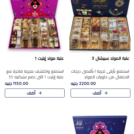
علبة المولد سبيشال 3
علبة مولد إيليت 1
استمتع بأرقى تجربة ا بأقصى درجات
استمتع واكتشف بتجربة فاخرة مع
الاحتفال من حلويات المولد
علبة إيليت 1 التي تضم تشكليه 35
المصريه الأصيلة مع هذه الفخامة
قطعة من أرقى حلويات المولد
2200.00 جنيه
1150.00 جنيه
مع علبة سبيشال 3 التي تضم 56
المصري الأصيلة ,معروضة بشكل
أضف
أضف
قطعة من تشكيلة استثن..
جميل في علبة أنيقة ، في..