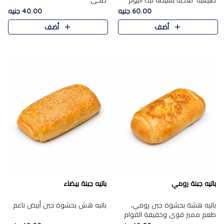
طبيعية. تغذية بسيطة تبدأ اليوم
صحي.
بشكل صحيح.
60.00 جنيه
40.00 جنيه
أضف
أضف
باتيه جبنة رومي
باتيه جبنة بيضاء
باتيه هشة بحشوة جبن رومي،
باتيه هش بحشوة جبن أبيض ناعم.
طعم مميز قوي وخفيفة القوام.