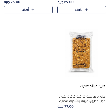
featuring a soft, creamy
creamy texture paired with a
89.00 جنيه
75.00 جنيه
texture and the distinctive
rich layer of premium
أضف
أضف
flavor of roasted hazelnuts.
chocolate and the distinctive
Smoo..
flav..
هريسة بالمكسرات
حلوى هريسة شرقية فاخرة بقوام
غني وطري، مزينة بتشكيلة مختارة
من المكسرات الفاخرة التي تضيف
99.00 جنيه