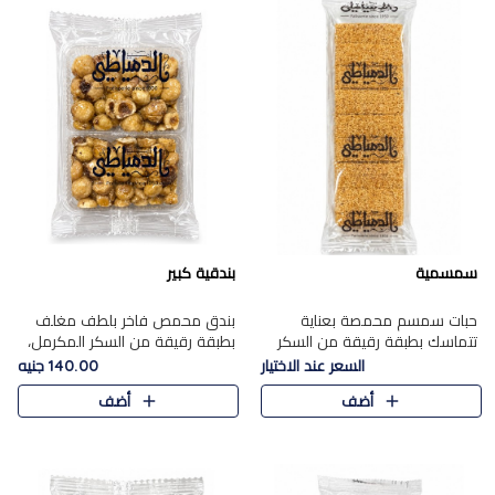
سمسمية
بندقية كبير
حبات سمسم محمصة بعناية
بندق محمص فاخر بلطف مغلف
تتماسك بطبقة رقيقة من السكر
بطبقة رقيقة من السكر المكرمل،
المكرمل، لتقدم طعم السمسم
يجمع بين النكهة الغنية ناتي
السعر عند الاختيار
140.00 جنيه
المميز وقرمشتة التي ارتبطت ببهجة
والقرمشة الراقية المرضية في
أضف
أضف
المولد عبر الأجيال.
حلوى شرقية أنيقه بطابع مميز.