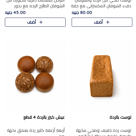
توست صحي من الرده والشوفان.
أقراص بقسماط دائرية مخبوزة من
دفء الشوفان المكسراتي مع خفة
الشوفان الطازج الرده مع بذور
الرده في كل شريحة.
مختارة. قرمشة الحبوب والبذور،
80.00 جنيه
45.00 جنيه
بداية صحية لكل صباح.
أضف
أضف
توست بالردة
عيش كيزر بالردة 4 قطع
توست رده خفيف وصحي بنكهة
أربعة أرغفة كايزر ردة بعمق نكهة