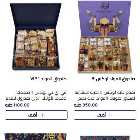
صندوق المولد لوكس 5
صندوق المولد VIP 1
تقدم علبة لوكس 5 تجربة استثنائية
في اي بي بوكس 1 صُممت
لعشاق حلويات المولد، حيث تضم
خصيصاً لأولئك الذين يقدرون لتقدم
42 قطعة من تشكيلة فاخرة تجمع
تجربة استثنائية بوكس تجمع بين
950.00 جنيه
1100.00 جنيه
بين أشهر الأصناف التقليدية وأصناف
أفخر حلويات المولد المصري مع
أضف
أضف
مميزة مختارة بع..
تشكيلة مختارة من الأصناف ..