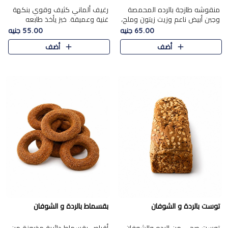
منقوشه طازجة بالرده المحمصة
رغيف ألماني كثيف وقوي بنكهة
وجبن أبيض ناعم وزيت زيتون وملح،
غنية وعميقة. خبز يأخذ طابعه
مباشرة من الفرن.الرده مع نعومة
بجدية.
65.00 جنيه
55.00 جنيه
الجبن فوق عجينة طازجة.
أضف
أضف
توست بالردة و الشوفان
بقسماط بالردة و الشوفان