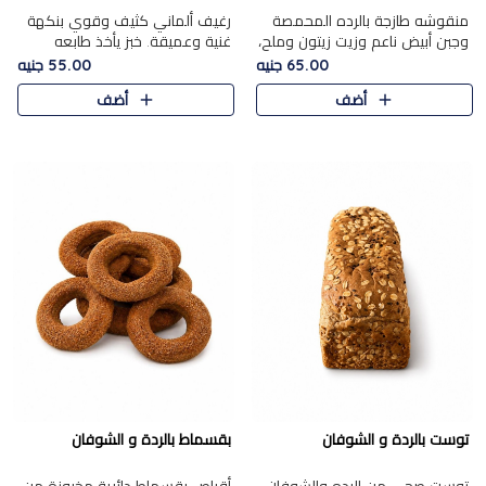
منقوشه طازجة بالرده المحمصة
رغيف ألماني كثيف وقوي بنكهة
وجبن أبيض ناعم وزيت زيتون وملح،
غنية وعميقة. خبز يأخذ طابعه
مباشرة من الفرن.الرده مع نعومة
بجدية.
65.00 جنيه
55.00 جنيه
الجبن فوق عجينة طازجة.
أضف
أضف
توست بالردة و الشوفان
بقسماط بالردة و الشوفان