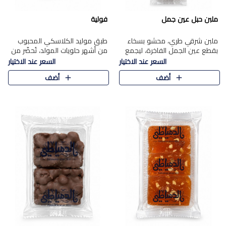
ملبن حبل عين جمل
فولية
ملبن شرقي طري، محشو بسخاء
طبق موليد الكلاسكي المحبوب
بقطع عين الجمل الفاخرة، ليجمع
من أشهر حلويات المولد، تُحضّر من
بين القوام الناعم وقرمشة الجوز
فول سوداني محمص بعناية
السعر عند الاختيار
السعر عند الاختيار
في مذاق شرقي أصيل.
ومغلف بطبقة رقيقة من السكر
أضف
أضف
المكرمل، لتمنحك قرمشة أصيلة
وم..