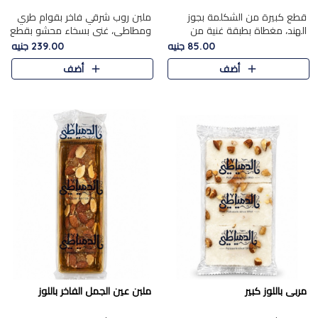
قطع كبيرة من الشكلمة بجوز
ملبن روب شرقي فاخر بقوام طري
الهند، مغطاة بطبقة غنية من
ومطاطي، غني بسخاء محشو بقطع
الشوكولاتة الفاخرة لتجمع بين
عين الجمل والبندق المحمص التي
85.00 جنيه
239.00 جنيه
القوام الطري من الداخل مركز جوز
تضيف قرمشة مميزة مُرضية
أضف
أضف
الهند المطاطي والمذاق الغن..
ونكهة جوزية غنية في كل
قضمة...
مربى باللوز كبير
ملبن عين الجمل الفاخر باللوز