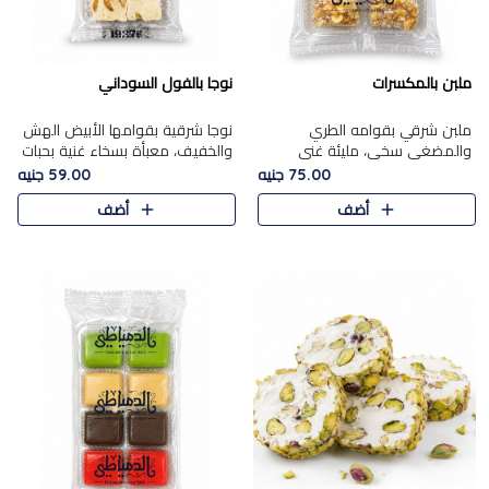
ملبن بالمكسرات
نوجا بالفول السوداني
ملبن شرقي بقوامه الطري
نوجا شرقية بقوامها الأبيض الهش
والمضغي سخي، مليئة غني
والخفيف، معبأة بسخاء غنية بحبات
بتشكيلة فاخرة من المكسرات
الفول السوداني المحمص التي
75.00 جنيه
59.00 جنيه
مشكلة المختارة التي تقدم تضيف
يقدم تضيف قرمشة مميزة مرضية
أضف
أضف
قرمشة مميزة مرضية ونكهة
وتوازنًا رائعًا مع حلا..
مكسرات غنية ف..