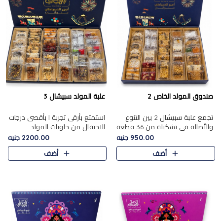
صندوق المولد الخاص 2
علبة المولد سبيشال 3
تجمع علبة سبيشال 2 بين التنوع
استمتع بأرقى تجربة ا بأقصى درجات
والأصالة في تشكيلة من 36 قطعة
الاحتفال من حلويات المولد
تضم أشهر حلويات المولد الشرقية.
المصريه الأصيلة مع هذه الفخامة
950.00 جنيه
2200.00 جنيه
تحتوي العلبة على الجزرية بالفول،
مع علبة سبيشال 3 التي تضم 56
أضف
أضف
والجزرية بالبن..
قطعة من تشكيلة استثن..