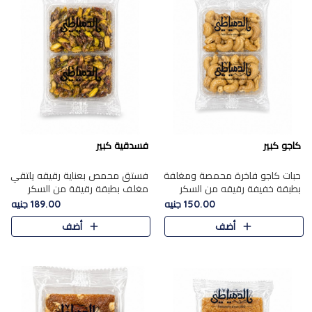
كاجو كبير
فسدقية كبير
حبات كاجو فاخرة محمصة ومغلفة
فستق محمص بعناية رقيقه يلتقي
بطبقة خفيفة رقيقه من السكر
مغلف بطبقة رقيقة من السكر
المكرمل، تجمع بين توازن النعومة
المكرمل، ليقدم مذاقًا فاخرًا حلوي
150.00 جنيه
189.00 جنيه
زبدية غنية فاخرة والقرمشة
شرقية فاخرة ونكهة غنية ناتي تميز
أضف
أضف
المرضية في حلوى شرقية بطاب..
كل قطعة و قوام هش