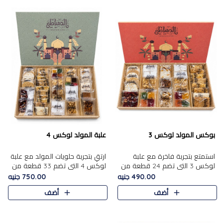
بوكس المولد لوكس 3
علبة المولد لوكس 4
استمتع بتجربة فاخرة مع علبة
ارتقِ بتجربة حلويات المولد مع علبة
لوكس 3 التي تضم 24 قطعة من
لوكس 4 التي تضم 33 قطعة من
أشهر حلويات المولد الشرقية
تشكيلة فاخرة ومتنوعة من أشهر
490.00 جنيه
750.00 جنيه
المختارة بعناية. تحتوي التشكيلة
الأصناف الشرقية. تحتوي العلبة على
أضف
أضف
على الجزرية بالفول، والملب..
الجزرية بالفول،..