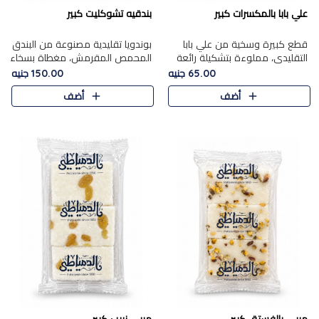
علي بابا بالمكسرات كبير
بندقيه تشوكليت كبير
قطع كبيرة وسخية من علي بابا
بوندويا تقليدية مصنوعة من البندق
التقليدي، مملوءة بتشكيلة رائعة
المحمص المقرمش، مغطاة بسخاء
من المكسرات المحمصة المحمرة.
بشوكولاتة فاخرة غنية لتحقيق
65.00 جنيه
150.00 جنيه
التوازن المثالي بين قوام القرمشة
أضف
أضف
ونكهة الشوكولاتة ا..