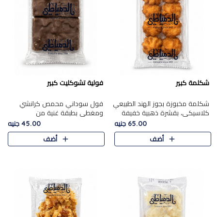
شكلمة كبير
فولية تشوكليت كبير
شكلمة مخبوزة بجوز الهند الطبيعي
فول سوداني محمص كرانشي
كلاسيكي، بقشرة ذهبية خفيفة
ومغطى بطبقة غنية من
وقلب طري رطب يذوب في الفم،
الشوكولاتة، يجمع بين طعم
65.00 جنيه
45.00 جنيه
تمنحك المذاق الشرقي الحلو الأصيل
القرمشة الأصيلة الكلاسكيكية
أضف
أضف
التقليدي في كل لقمة.
التقليدية للفول السوداني وحلاوة
الشوكولاتة ا..