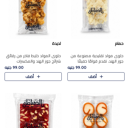
حمام
لديدة
حلوى مولد تقليدية مصنوعة من
حلوى المولد خليط فاخر من رقائق
جوز الهند، تقدم قوامًا خفيفًا
شرائح جوز الهند والمكسرات
ونكهة شرقية أصيلة تجسد روح
المحمصة، متماسك بشراب حلاوة
99.00 جنيه
99.00 جنيه
الـموسم الأعياد.
الكراميل الخفيفة ليمنحك قرمشة
أضف
أضف
غنية ومذاقًا شرقيًا أصيلً..