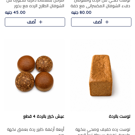
توست صحي من الرده والشوفان.
أقراص بقسماط دائرية مخبوزة من
دفء الشوفان المكسراتي مع خفة
الشوفان الطازج الرده مع بذور
الرده في كل شريحة.
مختارة. قرمشة الحبوب والبذور،
80.00 جنيه
45.00 جنيه
بداية صحية لكل صباح.
أضف
أضف
توست بالردة
عيش كيزر بالردة 4 قطع
توست رده خفيف وصحي بنكهة
أربعة أرغفة كايزر ردة بعمق نكهة