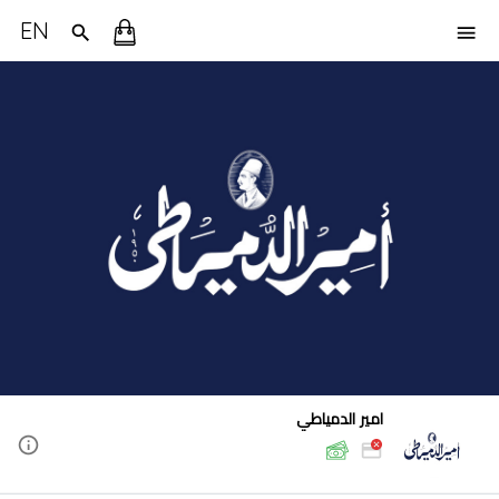
EN
امير الدمياطي