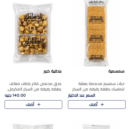
سمسمية
بندقية كبير
حبات سمسم محمصة بعناية
بندق محمص فاخر بلطف مغلف
تتماسك بطبقة رقيقة من السكر
بطبقة رقيقة من السكر المكرمل،
المكرمل، لتقدم طعم السمسم
يجمع بين النكهة الغنية ناتي
السعر عند الاختيار
140.00 جنيه
المميز وقرمشتة التي ارتبطت ببهجة
والقرمشة الراقية المرضية في
أضف
أضف
المولد عبر الأجيال.
حلوى شرقية أنيقه بطابع مميز.