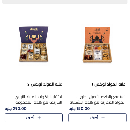
علبة المولد لوكس 1
علبة المولد لوكس 2
استمتع بالطعم الأصيل لحلويات
احتفلوا بنكهات المولد النبوي
المولد المصرية مع هذه التشكيلة
الشريف مع هذه المجموعة
المختارة بعناية من 9 قطع. تتضمن
الفاخرة المكونة من 19 قطعة،
150.00 جنيه
290.00 جنيه
التشكيلة جوزرية مع فول،ملبان
والتي تم اختيارها بعناية فائقة لتُبرز
أضف
أضف
سادة، ملبان
تشكيلة واسعة من الحلويات
التقليدية المفضلة. تشمل
المجموعة .....