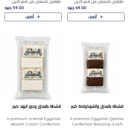
طبقتين ناعمتين من قمر الدين
طبقتين ناعمتين من قمر الدين
الفاخر، تتوسطهما حشوة غنية من
الفاخر، تتوسطهما حشوة غنية من
69.00 جنيه
59.00 جنيه
الفول السوداني المحمص، لتجمع
اللوز المحمص لتمنح مزيجًا متوازنًا
أضف
أضف
بين حلاوة المشمش الطبيعية..
من النعومة والقرمشة. ..
قشطة بالبندق والشوكولاتة كبير
قشطة بالبندق وجوز الهند كبير
A premium oriental Egyptian
A premium Egyptian Qeshta
dessert Cream Confection,
Confection featuring a soft,