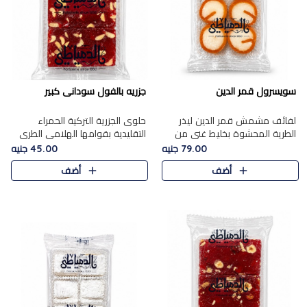
سويسرول قمر الدين
جزريه بالفول سودانى كبير
لفائف مشمش قمر الدين ليذر
حلوى الجزرية التركية الحمراء
الطرية المحشوة بخليط غني من
التقليدية بقوامها الهلامي الطري
جوز الهند الأبيض والمكسرات
ولونها الأحمر المميز، محشوة
79.00 جنيه
45.00 جنيه
الفاخرة، يقدم المذاق الحلو
بسخاء بالفول السوداني المحمص
أضف
أضف
الطبيعي لقمر الدين و تجمع بين
لتمنحك توازنًا رائعًا ..
حل..