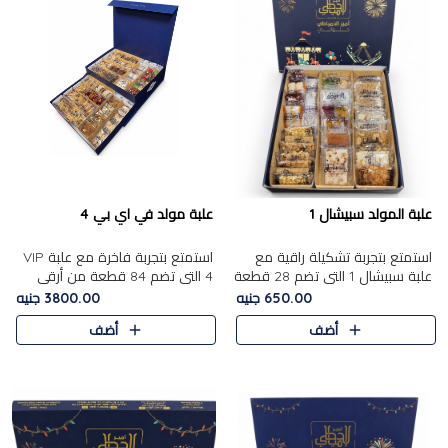
علبة المولد سبيشال 1
علبة مولد في اي بي 4
استمتع بتجربة تشكيلة راقية مع
استمتع بتجربة فاخرة مع علبة VIP
علبة سبيشال 1 التي تضم 28 قطعة
4 التي تضم 84 قطعة من أرقى
من تشكيلة مختارة بعناية من أفخر
حلويات المولد الشرقية، في تشكيلة
650.00 جنيه
3800.00 جنيه
حلويات المولد المصرية الأصلية
غنية تجمع بين الحلويات التقليدية
أضف
أضف
الشرقية. تحتوي ال..
والمكسرات الفاخرة. تحتوي العلبة
على.....