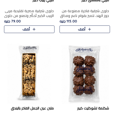
مربي بالفستق كبير
مربي زبيب كبير
حلوى شرقية فاخرة مصنوعة من
حلوى شرقية مصرية تقليدية مربى
جوز الهند، تتميز بقوام ناعم ومذاق
الزبيب الكبير تُحضَّر وتصنع من حلوي
غني، وتزين بقطع من الفستق
جوز الهند باسد بقوام طري ومذاق
115.00 جنيه
79.00 جنيه
الفاخر التي تضيف عليها قرمشة
غني، وتُزين وتغطا بحبات الزبيب
أضف
أضف
خفيفة.
الذهبي التي ..
شكلمة تشوكليت كبير
ملبن عين الجمل الفاخر بالبندق