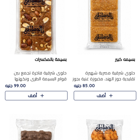
بسيمه كبير
بسيمة بالمكسرات
حلوى شرقية مصرية شهيرة
حلوى شرقية فاخرة تجمع بين
تقليدية جوز الهند، مخبوزة غنية بجوز
قوام البسيمة الطري ونكهتها
الهند، بلمسه ذهبية وتتميز بقوامها
الغنية، مزينة بتشكيلة مختارة من
85.00 جنيه
99.00 جنيه
المرمل وطعمها اللذيذ الذي يشبه
اللوز والبندق والمكسرات الفاخرة.
أضف
أضف
البسبوسة. تُخبز..
مزيج متوازن من القوام ..