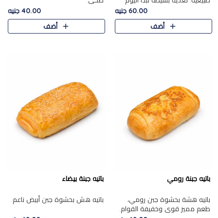
طبيعية. تغذية بسيطة تبدأ اليوم
صحي.
بشكل صحيح.
60.00 جنيه
40.00 جنيه
أضف
أضف
باتيه جبنة رومي
باتيه جبنة بيضاء
باتيه هشة بحشوة جبن رومي،
باتيه هش بحشوة جبن أبيض ناعم.
طعم مميز قوي وخفيفة القوام.