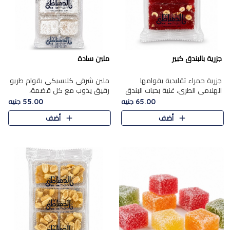
جزرية بالبندق كبير
ملبن سادة
جزرية حمراء تقليدية بقوامها
ملبن شرقي كلاسيكي بقوام طريو
الهلامي الطري، غنية بحبات البندق
رقيق يذوب مع كل قضمة،
الفاخرة التي تضيف قرمشة راقية
مغطى بطبقة ناعمة من السكر
65.00 جنيه
55.00 جنيه
إلى قوامها الناعم، لتقدم مزيجًا
البودرة ليقدم المذاق الأصيل الذي
أضف
أضف
متوازنًا من النكه..
ارتبط بحلويات المولد التقليدي..