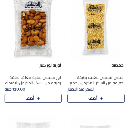
حمصية
لوزيه لوز كبير
حمص محمص مغلف بطبقة
لوز محمص بعناية مغلف بطبقة
خفيفة من السكر المكرمل، يجمع
رقيقة من السكر المكرمل، ليمنحك
بين القرمشة المميزة والطعم
قرمشة راقية ونكهة غنية تبرز
السعر عند الاختيار
120.00 جنيه
الشرقي الأصيل في واحدة من أشهر
فخامة اللوز في كل قطعة.
أضف
أضف
حلويات الموسم.