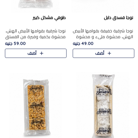
نوجا فسدق دابل
طوفي مشكل كبير
نوجا شرقية خفيفة بقوامها الأبيض
نوجا شرقية بقوامها الأبيض الهش،
الهش، محشوة مليء و محشوة
محشوة بكمية وفيرة من الفستق
بـكمية وفيرة من الفستق الفاخر
الفاخر لتمنحك نكهة غنية وقرمشة
49.00 جنيه
59.00 جنيه
لتمنحك نكهة مكسرات غنية
مميزة في كل قطعة، لتجربة تجمع
أضف
أضف
وقرمشة مميزة في كل قطعة و
بين الفخامة والمذاق..
قضم..