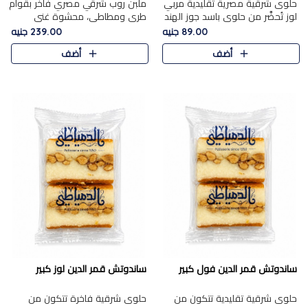
حلوى شرقية مصرية تقليدية مربي
ملبن روب شرقي مصري فاخر بقوام
لوز تُحضَّر من حلوى باسد جوز الهند
طري ومطاطي، محشوة غني
بقوام طري ومذاق غني، وتُزين
بسخاء بقطع عين الجمل واللوز
89.00 جنيه
239.00 جنيه
وتغطاه بقطع اللوز الفاخر التي
الفاخر التي تضيف قرمشة مميزة
أضف
أضف
تضيف لمسة مميزة م..
ومرضية ونكهة ناتي غنية في كل
قض..
ساندوتش قمر الدين فول كبير
ساندوتش قمر الدين لوز كبير
حلوى شرقية تقليدية تتكون من
حلوى شرقية فاخرة تتكون من