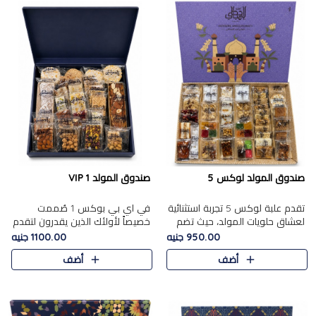
صندوق المولد لوكس 5
صندوق المولد VIP 1
تقدم علبة لوكس 5 تجربة استثنائية
في اي بي بوكس 1 صُممت
لعشاق حلويات المولد، حيث تضم
خصيصاً لأولئك الذين يقدرون لتقدم
42 قطعة من تشكيلة فاخرة تجمع
تجربة استثنائية بوكس تجمع بين
950.00 جنيه
1100.00 جنيه
بين أشهر الأصناف التقليدية وأصناف
أفخر حلويات المولد المصري مع
أضف
أضف
مميزة مختارة بع..
تشكيلة مختارة من الأصناف ..