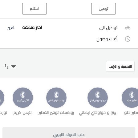
توصيل
استلام
توصيل الى
اختر منطقة
تغيير
أقرب وصول
التصفية و الترتيب
طير حلو
بيتزا و حواوشي ايطالي
بوكسات توفير الفطير
الآيس كريم
تورت
علب المولد النبوي