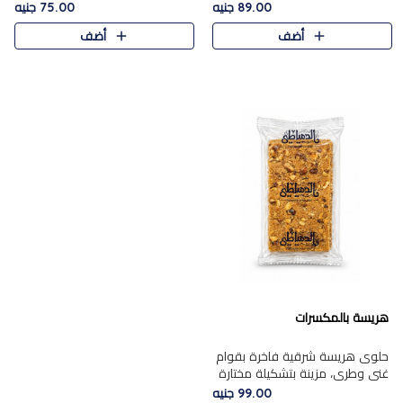
featuring a soft, creamy
creamy texture paired with a
89.00 جنيه
75.00 جنيه
texture and the distinctive
rich layer of premium
أضف
أضف
flavor of roasted hazelnuts.
chocolate and the distinctive
Smoo..
flav..
هريسة بالمكسرات
حلوى هريسة شرقية فاخرة بقوام
غني وطري، مزينة بتشكيلة مختارة
من المكسرات الفاخرة التي تضيف
99.00 جنيه