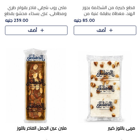
قطع كبيرة من الشكلمة بجوز
ملبن روب شرقي فاخر بقوام طري
الهند، مغطاة بطبقة غنية من
ومطاطي، غني بسخاء محشو بقطع
الشوكولاتة الفاخرة لتجمع بين
عين الجمل والبندق المحمص التي
85.00 جنيه
239.00 جنيه
القوام الطري من الداخل مركز جوز
تضيف قرمشة مميزة مُرضية
أضف
أضف
الهند المطاطي والمذاق الغن..
ونكهة جوزية غنية في كل
قضمة...
مربى باللوز كبير
ملبن عين الجمل الفاخر باللوز