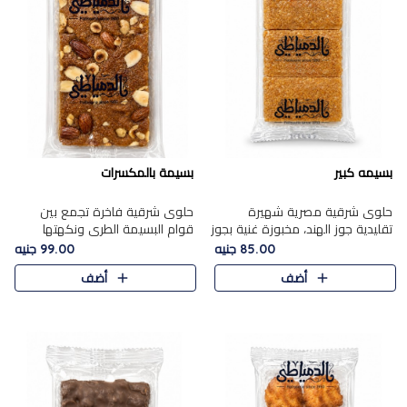
بسيمه كبير
بسيمة بالمكسرات
حلوى شرقية مصرية شهيرة
حلوى شرقية فاخرة تجمع بين
تقليدية جوز الهند، مخبوزة غنية بجوز
قوام البسيمة الطري ونكهتها
الهند، بلمسه ذهبية وتتميز بقوامها
الغنية، مزينة بتشكيلة مختارة من
85.00 جنيه
99.00 جنيه
المرمل وطعمها اللذيذ الذي يشبه
اللوز والبندق والمكسرات الفاخرة.
أضف
أضف
البسبوسة. تُخبز..
مزيج متوازن من القوام ..