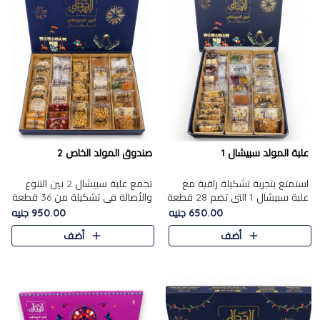
علبة المولد سبيشال 1
صندوق المولد الخاص 2
استمتع بتجربة تشكيلة راقية مع
تجمع علبة سبيشال 2 بين التنوع
علبة سبيشال 1 التي تضم 28 قطعة
والأصالة في تشكيلة من 36 قطعة
من تشكيلة مختارة بعناية من أفخر
تضم أشهر حلويات المولد الشرقية.
650.00 جنيه
950.00 جنيه
حلويات المولد المصرية الأصلية
تحتوي العلبة على الجزرية بالفول،
أضف
أضف
الشرقية. تحتوي ال..
والجزرية بالبن..