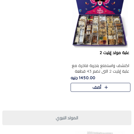
علبة مولد إيليت 2
اكتشف واستمتع بتجربة فاخرة مع
علبة إيليت 2 التي تضم 43 قطعة
تشكيلة من أرقى حلويات المولد
1450.00 جنيه
الشرقية المصرية الأصيلة ,معروضة
أضف
بشكل جميل في علبة أ..
المولد النبوي