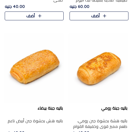
طبيعية. تغذية بسيطة تبدأ اليوم
صحي.
بشكل صحيح.
60.00 جنيه
40.00 جنيه
أضف
أضف
باتيه جبنة رومي
باتيه جبنة بيضاء
باتيه هشة بحشوة جبن رومي،
باتيه هش بحشوة جبن أبيض ناعم.
طعم مميز قوي وخفيفة القوام.