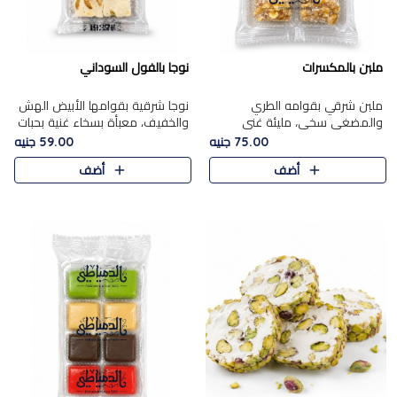
ملبن بالمكسرات
نوجا بالفول السوداني
ملبن شرقي بقوامه الطري
نوجا شرقية بقوامها الأبيض الهش
والمضغي سخي، مليئة غني
والخفيف، معبأة بسخاء غنية بحبات
بتشكيلة فاخرة من المكسرات
الفول السوداني المحمص التي
75.00 جنيه
59.00 جنيه
مشكلة المختارة التي تقدم تضيف
يقدم تضيف قرمشة مميزة مرضية
أضف
أضف
قرمشة مميزة مرضية ونكهة
وتوازنًا رائعًا مع حلا..
مكسرات غنية ف..