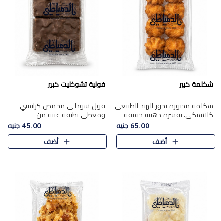
شكلمة كبير
فولية تشوكليت كبير
شكلمة مخبوزة بجوز الهند الطبيعي
فول سوداني محمص كرانشي
كلاسيكي، بقشرة ذهبية خفيفة
ومغطى بطبقة غنية من
وقلب طري رطب يذوب في الفم،
الشوكولاتة، يجمع بين طعم
65.00 جنيه
45.00 جنيه
تمنحك المذاق الشرقي الحلو الأصيل
القرمشة الأصيلة الكلاسكيكية
أضف
أضف
التقليدي في كل لقمة.
التقليدية للفول السوداني وحلاوة
الشوكولاتة ا..