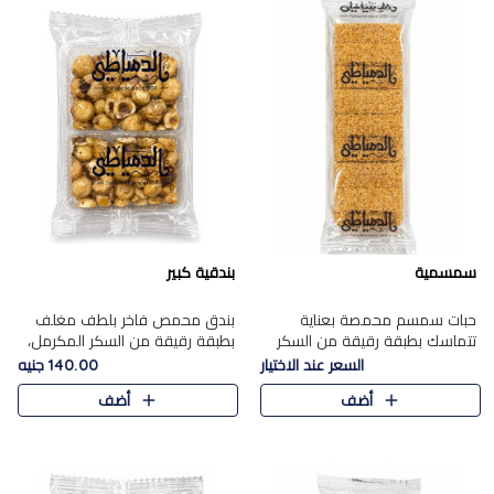
سمسمية
بندقية كبير
حبات سمسم محمصة بعناية
بندق محمص فاخر بلطف مغلف
تتماسك بطبقة رقيقة من السكر
بطبقة رقيقة من السكر المكرمل،
المكرمل، لتقدم طعم السمسم
يجمع بين النكهة الغنية ناتي
السعر عند الاختيار
140.00 جنيه
المميز وقرمشتة التي ارتبطت ببهجة
والقرمشة الراقية المرضية في
أضف
أضف
المولد عبر الأجيال.
حلوى شرقية أنيقه بطابع مميز.