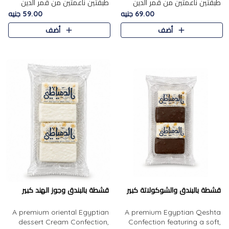
طبقتين ناعمتين من قمر الدين
طبقتين ناعمتين من قمر الدين
الفاخر، تتوسطهما حشوة غنية من
الفاخر، تتوسطهما حشوة غنية من
69.00 جنيه
59.00 جنيه
الفول السوداني المحمص، لتجمع
اللوز المحمص لتمنح مزيجًا متوازنًا
أضف
أضف
بين حلاوة المشمش الطبيعية..
من النعومة والقرمشة. ..
قشطة بالبندق والشوكولاتة كبير
قشطة بالبندق وجوز الهند كبير
A premium oriental Egyptian
A premium Egyptian Qeshta
dessert Cream Confection,
Confection featuring a soft,