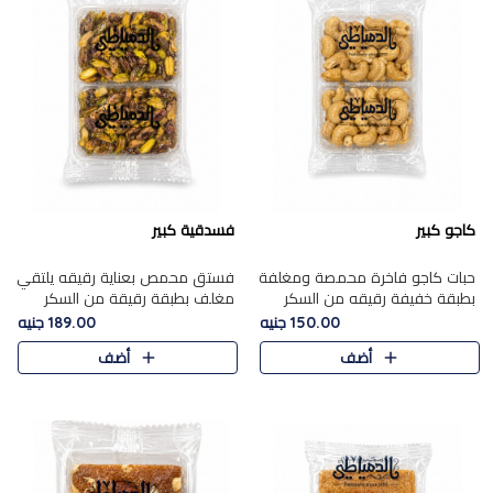
كاجو كبير
فسدقية كبير
حبات كاجو فاخرة محمصة ومغلفة
فستق محمص بعناية رقيقه يلتقي
بطبقة خفيفة رقيقه من السكر
مغلف بطبقة رقيقة من السكر
المكرمل، تجمع بين توازن النعومة
المكرمل، ليقدم مذاقًا فاخرًا حلوي
150.00 جنيه
189.00 جنيه
زبدية غنية فاخرة والقرمشة
شرقية فاخرة ونكهة غنية ناتي تميز
أضف
أضف
المرضية في حلوى شرقية بطاب..
كل قطعة و قوام هش