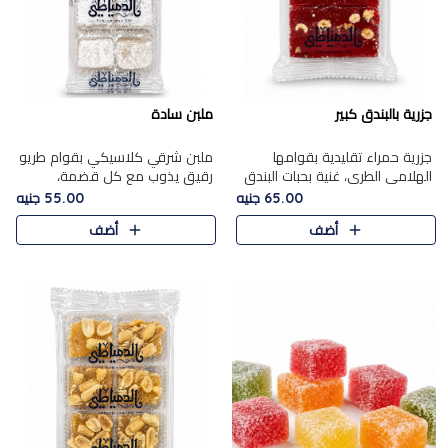
جزرية بالبندق كبير
ملبن سادة
جزرية حمراء تقليدية بقوامها
ملبن شرقي كلاسيكي بقوام طريو
الهلامي الطري، غنية بحبات البندق
رقيق يذوب مع كل قضمة،
الفاخرة التي تضيف قرمشة راقية
مغطى بطبقة ناعمة من السكر
65.00 جنيه
55.00 جنيه
إلى قوامها الناعم، لتقدم مزيجًا
البودرة ليقدم المذاق الأصيل الذي
أضف
أضف
متوازنًا من النكه..
ارتبط بحلويات المولد التقليدي..