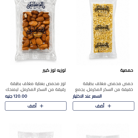
حمصية
لوزيه لوز كبير
حمص محمص مغلف بطبقة
لوز محمص بعناية مغلف بطبقة
خفيفة من السكر المكرمل، يجمع
رقيقة من السكر المكرمل، ليمنحك
بين القرمشة المميزة والطعم
قرمشة راقية ونكهة غنية تبرز
السعر عند الاختيار
120.00 جنيه
الشرقي الأصيل في واحدة من أشهر
فخامة اللوز في كل قطعة.
أضف
أضف
حلويات الموسم.