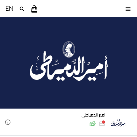
EN
امير الدمياطي