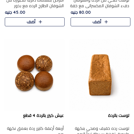
توست صحي من الرده والشوفان.
أقراص بقسماط دائرية مخبوزة من
دفء الشوفان المكسراتي مع خفة
الشوفان الطازج الرده مع بذور
الرده في كل شريحة.
مختارة. قرمشة الحبوب والبذور،
80.00 جنيه
45.00 جنيه
بداية صحية لكل صباح.
أضف
أضف
توست بالردة
عيش كيزر بالردة 4 قطع
توست رده خفيف وصحي بنكهة
أربعة أرغفة كايزر ردة بعمق نكهة