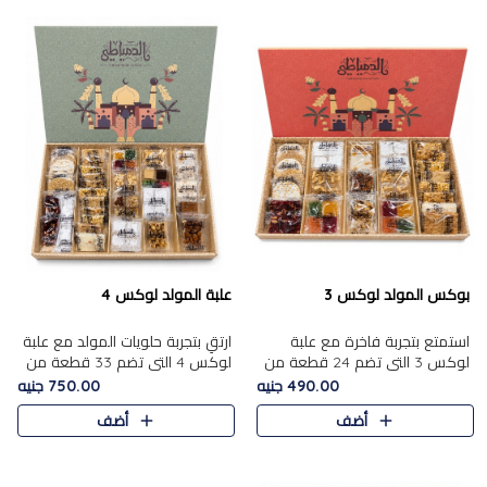
بوكس المولد لوكس 3
علبة المولد لوكس 4
استمتع بتجربة فاخرة مع علبة
ارتقِ بتجربة حلويات المولد مع علبة
لوكس 3 التي تضم 24 قطعة من
لوكس 4 التي تضم 33 قطعة من
أشهر حلويات المولد الشرقية
تشكيلة فاخرة ومتنوعة من أشهر
490.00 جنيه
750.00 جنيه
المختارة بعناية. تحتوي التشكيلة
الأصناف الشرقية. تحتوي العلبة على
أضف
أضف
على الجزرية بالفول، والملب..
الجزرية بالفول،..