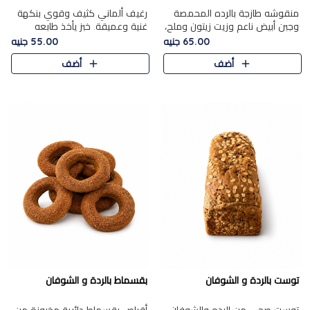
منقوشه طازجة بالرده المحمصة
رغيف ألماني كثيف وقوي بنكهة
وجبن أبيض ناعم وزيت زيتون وملح،
غنية وعميقة. خبز يأخذ طابعه
مباشرة من الفرن.الرده مع نعومة
بجدية.
65.00 جنيه
55.00 جنيه
الجبن فوق عجينة طازجة.
أضف
أضف
توست بالردة و الشوفان
بقسماط بالردة و الشوفان