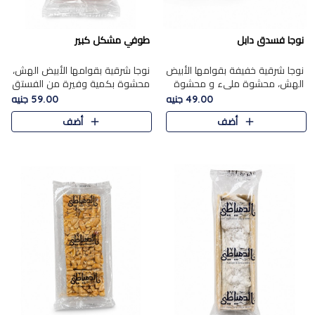
نوجا فسدق دابل
طوفي مشكل كبير
نوجا شرقية خفيفة بقوامها الأبيض
نوجا شرقية بقوامها الأبيض الهش،
الهش، محشوة مليء و محشوة
محشوة بكمية وفيرة من الفستق
بـكمية وفيرة من الفستق الفاخر
الفاخر لتمنحك نكهة غنية وقرمشة
49.00 جنيه
59.00 جنيه
لتمنحك نكهة مكسرات غنية
مميزة في كل قطعة، لتجربة تجمع
أضف
أضف
وقرمشة مميزة في كل قطعة و
بين الفخامة والمذاق..
قضم..