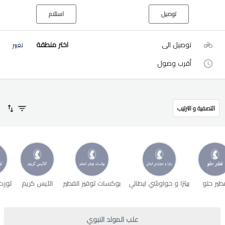
توصيل
استلام
توصيل الى
اختر منطقة
تغيير
أقرب وصول
التصفية و الترتيب
طير حلو
بيتزا و حواوشي ايطالي
بوكسات توفير الفطير
الآيس كريم
تورت
علب المولد النبوي