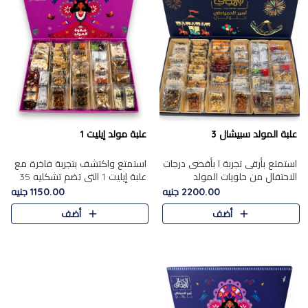
علبة المولد سبيشال 3
علبة مولد إيليت 1
استمتع بأرقى تجربة ا بأقصى درجات
استمتع واكتشف بتجربة فاخرة مع
الاحتفال من حلويات المولد
علبة إيليت 1 التي تضم تشكليه 35
المصريه الأصيلة مع هذه الفخامة
قطعة من أرقى حلويات المولد
2200.00 جنيه
1150.00 جنيه
مع علبة سبيشال 3 التي تضم 56
المصري الأصيلة ,معروضة بشكل
أضف
أضف
قطعة من تشكيلة استثن..
جميل في علبة أنيقة ، في..