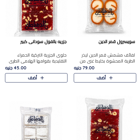
سويسرول قمر الدين
جزريه بالفول سودانى كبير
لفائف مشمش قمر الدين ليذر
حلوى الجزرية التركية الحمراء
الطرية المحشوة بخليط غني من
التقليدية بقوامها الهلامي الطري
جوز الهند الأبيض والمكسرات
ولونها الأحمر المميز، محشوة
79.00 جنيه
45.00 جنيه
الفاخرة، يقدم المذاق الحلو
بسخاء بالفول السوداني المحمص
أضف
أضف
الطبيعي لقمر الدين و تجمع بين
لتمنحك توازنًا رائعًا ..
حل..