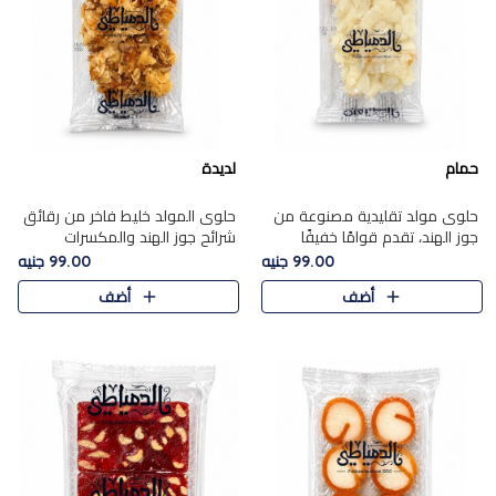
حمام
لديدة
حلوى مولد تقليدية مصنوعة من
حلوى المولد خليط فاخر من رقائق
جوز الهند، تقدم قوامًا خفيفًا
شرائح جوز الهند والمكسرات
ونكهة شرقية أصيلة تجسد روح
المحمصة، متماسك بشراب حلاوة
99.00 جنيه
99.00 جنيه
الـموسم الأعياد.
الكراميل الخفيفة ليمنحك قرمشة
أضف
أضف
غنية ومذاقًا شرقيًا أصيلً..