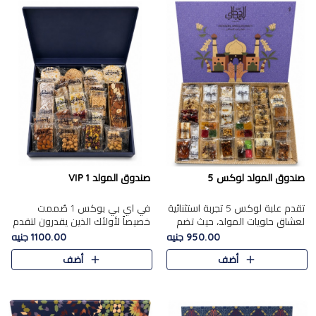
صندوق المولد لوكس 5
صندوق المولد VIP 1
تقدم علبة لوكس 5 تجربة استثنائية
في اي بي بوكس 1 صُممت
لعشاق حلويات المولد، حيث تضم
خصيصاً لأولئك الذين يقدرون لتقدم
42 قطعة من تشكيلة فاخرة تجمع
تجربة استثنائية بوكس تجمع بين
950.00 جنيه
1100.00 جنيه
بين أشهر الأصناف التقليدية وأصناف
أفخر حلويات المولد المصري مع
أضف
أضف
مميزة مختارة بع..
تشكيلة مختارة من الأصناف ..