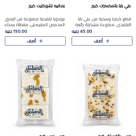
علي بابا بالمكسرات كبير
بندقيه تشوكليت كبير
قطع كبيرة وسخية من علي بابا
بوندويا تقليدية مصنوعة من البندق
التقليدي، مملوءة بتشكيلة رائعة
المحمص المقرمش، مغطاة بسخاء
من المكسرات المحمصة المحمرة.
بشوكولاتة فاخرة غنية لتحقيق
65.00 جنيه
150.00 جنيه
التوازن المثالي بين قوام القرمشة
أضف
أضف
ونكهة الشوكولاتة ا..