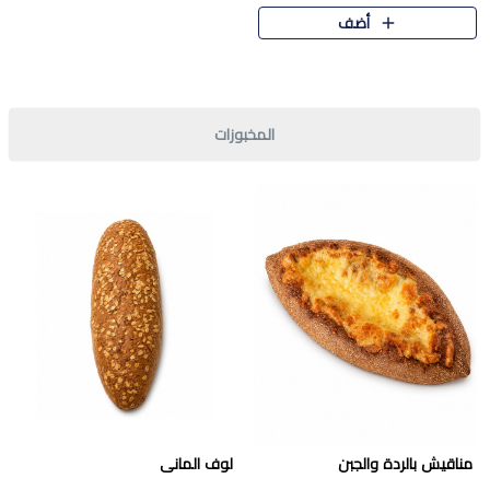
قرمشة مميزة ونكهة غنية في كل
أضف
قطعة. تجمع بين المذاق..
المخبوزات
مناقيش بالردة والجبن
لوف المانى