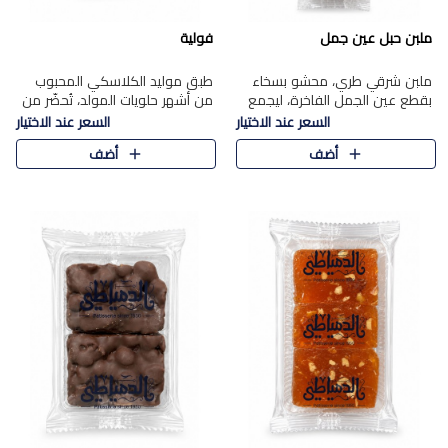
ملبن حبل عين جمل
فولية
ملبن شرقي طري، محشو بسخاء
طبق موليد الكلاسكي المحبوب
بقطع عين الجمل الفاخرة، ليجمع
من أشهر حلويات المولد، تُحضّر من
بين القوام الناعم وقرمشة الجوز
فول سوداني محمص بعناية
السعر عند الاختيار
السعر عند الاختيار
في مذاق شرقي أصيل.
ومغلف بطبقة رقيقة من السكر
أضف
أضف
المكرمل، لتمنحك قرمشة أصيلة
وم..