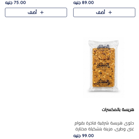
featuring a soft, creamy
creamy texture paired with a
89.00 جنيه
75.00 جنيه
texture and the distinctive
rich layer of premium
أضف
أضف
flavor of roasted hazelnuts.
chocolate and the distinctive
Smoo..
flav..
هريسة بالمكسرات
حلوى هريسة شرقية فاخرة بقوام
غني وطري، مزينة بتشكيلة مختارة
من المكسرات الفاخرة التي تضيف
99.00 جنيه