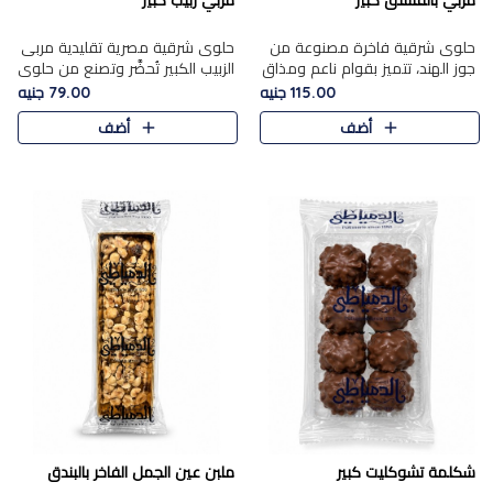
مربي بالفستق كبير
مربي زبيب كبير
حلوى شرقية فاخرة مصنوعة من
حلوى شرقية مصرية تقليدية مربى
جوز الهند، تتميز بقوام ناعم ومذاق
الزبيب الكبير تُحضَّر وتصنع من حلوي
غني، وتزين بقطع من الفستق
جوز الهند باسد بقوام طري ومذاق
115.00 جنيه
79.00 جنيه
الفاخر التي تضيف عليها قرمشة
غني، وتُزين وتغطا بحبات الزبيب
أضف
أضف
خفيفة.
الذهبي التي ..
شكلمة تشوكليت كبير
ملبن عين الجمل الفاخر بالبندق