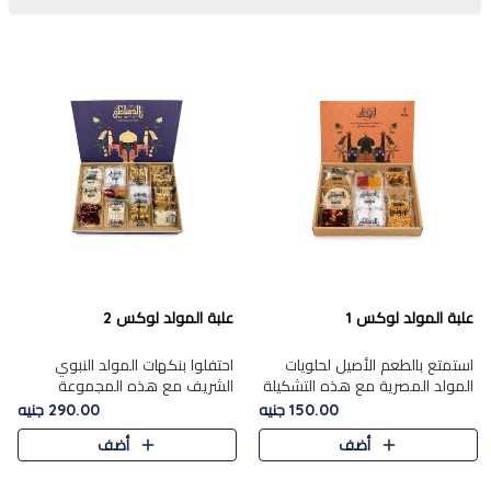
علبة المولد لوكس 1
علبة المولد لوكس 2
استمتع بالطعم الأصيل لحلويات
احتفلوا بنكهات المولد النبوي
المولد المصرية مع هذه التشكيلة
الشريف مع هذه المجموعة
المختارة بعناية من 9 قطع. تتضمن
الفاخرة المكونة من 19 قطعة،
150.00 جنيه
290.00 جنيه
التشكيلة جوزرية مع فول،ملبان
والتي تم اختيارها بعناية فائقة لتُبرز
أضف
أضف
سادة، ملبان
تشكيلة واسعة من الحلويات
التقليدية المفضلة. تشمل
المجموعة .....