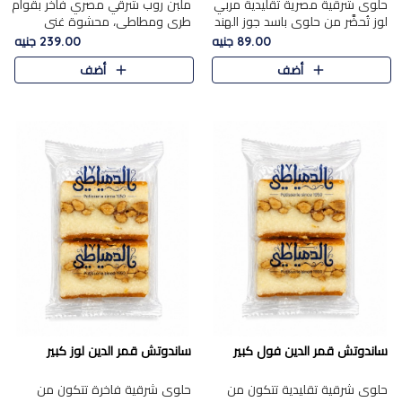
حلوى شرقية مصرية تقليدية مربي
ملبن روب شرقي مصري فاخر بقوام
لوز تُحضَّر من حلوى باسد جوز الهند
طري ومطاطي، محشوة غني
بقوام طري ومذاق غني، وتُزين
بسخاء بقطع عين الجمل واللوز
89.00 جنيه
239.00 جنيه
وتغطاه بقطع اللوز الفاخر التي
الفاخر التي تضيف قرمشة مميزة
أضف
أضف
تضيف لمسة مميزة م..
ومرضية ونكهة ناتي غنية في كل
قض..
ساندوتش قمر الدين فول كبير
ساندوتش قمر الدين لوز كبير
حلوى شرقية تقليدية تتكون من
حلوى شرقية فاخرة تتكون من