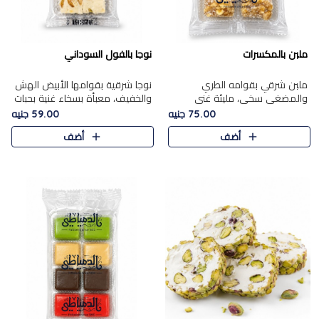
ملبن بالمكسرات
نوجا بالفول السوداني
ملبن شرقي بقوامه الطري
نوجا شرقية بقوامها الأبيض الهش
والمضغي سخي، مليئة غني
والخفيف، معبأة بسخاء غنية بحبات
بتشكيلة فاخرة من المكسرات
الفول السوداني المحمص التي
75.00 جنيه
59.00 جنيه
مشكلة المختارة التي تقدم تضيف
يقدم تضيف قرمشة مميزة مرضية
أضف
أضف
قرمشة مميزة مرضية ونكهة
وتوازنًا رائعًا مع حلا..
مكسرات غنية ف..