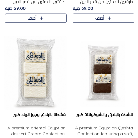
طبقتين ناعمتين من قمر الدين
طبقتين ناعمتين من قمر الدين
الفاخر، تتوسطهما حشوة غنية من
الفاخر، تتوسطهما حشوة غنية من
69.00 جنيه
59.00 جنيه
الفول السوداني المحمص، لتجمع
اللوز المحمص لتمنح مزيجًا متوازنًا
أضف
أضف
بين حلاوة المشمش الطبيعية..
من النعومة والقرمشة. ..
قشطة بالبندق والشوكولاتة كبير
قشطة بالبندق وجوز الهند كبير
A premium oriental Egyptian
A premium Egyptian Qeshta
dessert Cream Confection,
Confection featuring a soft,