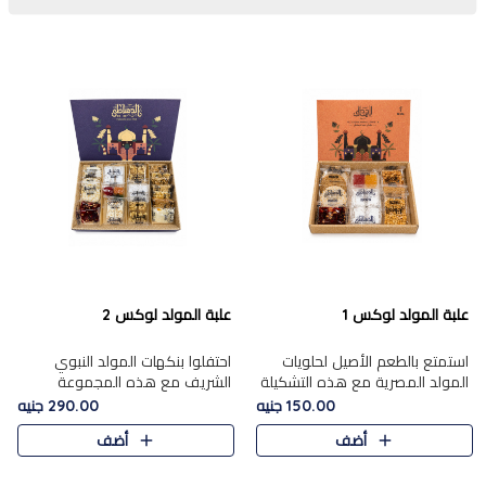
علبة المولد لوكس 1
علبة المولد لوكس 2
استمتع بالطعم الأصيل لحلويات
احتفلوا بنكهات المولد النبوي
المولد المصرية مع هذه التشكيلة
الشريف مع هذه المجموعة
المختارة بعناية من 9 قطع. تتضمن
الفاخرة المكونة من 19 قطعة،
150.00 جنيه
290.00 جنيه
التشكيلة جوزرية مع فول،ملبان
والتي تم اختيارها بعناية فائقة لتُبرز
أضف
أضف
سادة، ملبان
تشكيلة واسعة من الحلويات
التقليدية المفضلة. تشمل
المجموعة .....