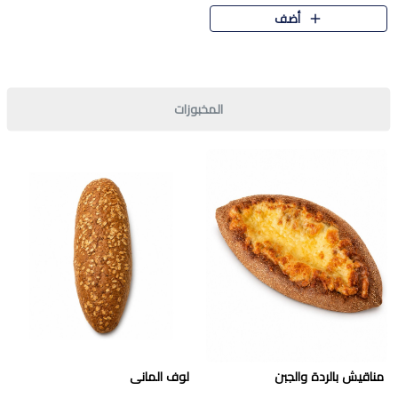
قرمشة مميزة ونكهة غنية في كل
أضف
قطعة. تجمع بين المذاق..
المخبوزات
مناقيش بالردة والجبن
لوف المانى