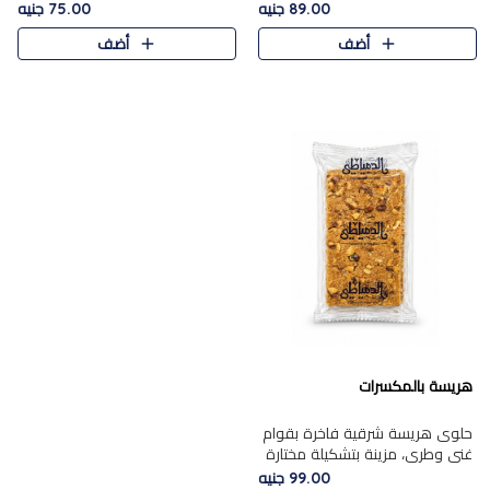
featuring a soft, creamy
creamy texture paired with a
89.00 جنيه
75.00 جنيه
texture and the distinctive
rich layer of premium
أضف
أضف
flavor of roasted hazelnuts.
chocolate and the distinctive
Smoo..
flav..
هريسة بالمكسرات
حلوى هريسة شرقية فاخرة بقوام
غني وطري، مزينة بتشكيلة مختارة
من المكسرات الفاخرة التي تضيف
99.00 جنيه