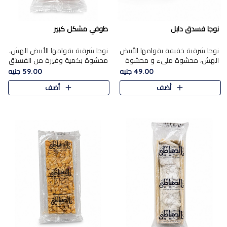
نوجا فسدق دابل
طوفي مشكل كبير
نوجا شرقية خفيفة بقوامها الأبيض
نوجا شرقية بقوامها الأبيض الهش،
الهش، محشوة مليء و محشوة
محشوة بكمية وفيرة من الفستق
بـكمية وفيرة من الفستق الفاخر
الفاخر لتمنحك نكهة غنية وقرمشة
49.00 جنيه
59.00 جنيه
لتمنحك نكهة مكسرات غنية
مميزة في كل قطعة، لتجربة تجمع
أضف
أضف
وقرمشة مميزة في كل قطعة و
بين الفخامة والمذاق..
قضم..