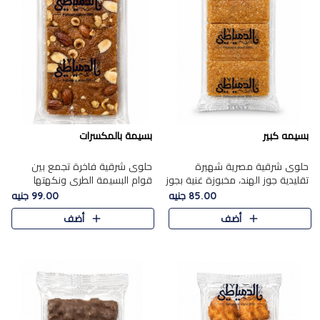
بسيمه كبير
بسيمة بالمكسرات
حلوى شرقية مصرية شهيرة
حلوى شرقية فاخرة تجمع بين
تقليدية جوز الهند، مخبوزة غنية بجوز
قوام البسيمة الطري ونكهتها
الهند، بلمسه ذهبية وتتميز بقوامها
الغنية، مزينة بتشكيلة مختارة من
85.00 جنيه
99.00 جنيه
المرمل وطعمها اللذيذ الذي يشبه
اللوز والبندق والمكسرات الفاخرة.
أضف
أضف
البسبوسة. تُخبز..
مزيج متوازن من القوام ..