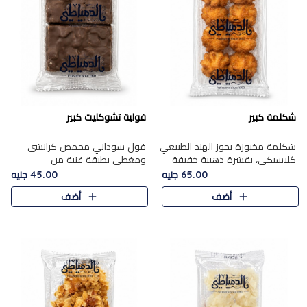
شكلمة كبير
فولية تشوكليت كبير
شكلمة مخبوزة بجوز الهند الطبيعي
فول سوداني محمص كرانشي
كلاسيكي، بقشرة ذهبية خفيفة
ومغطى بطبقة غنية من
وقلب طري رطب يذوب في الفم،
الشوكولاتة، يجمع بين طعم
65.00 جنيه
45.00 جنيه
تمنحك المذاق الشرقي الحلو الأصيل
القرمشة الأصيلة الكلاسكيكية
أضف
أضف
التقليدي في كل لقمة.
التقليدية للفول السوداني وحلاوة
الشوكولاتة ا..