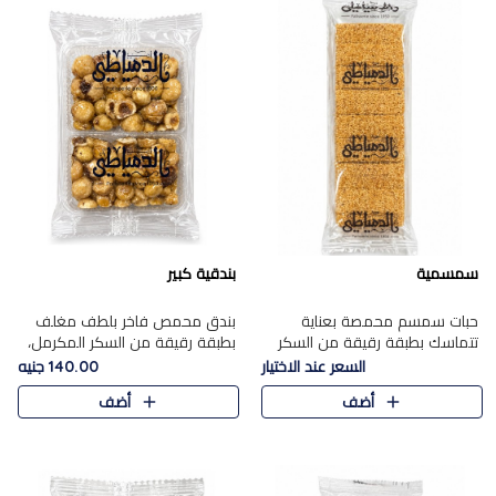
سمسمية
بندقية كبير
حبات سمسم محمصة بعناية
بندق محمص فاخر بلطف مغلف
تتماسك بطبقة رقيقة من السكر
بطبقة رقيقة من السكر المكرمل،
المكرمل، لتقدم طعم السمسم
يجمع بين النكهة الغنية ناتي
السعر عند الاختيار
140.00 جنيه
المميز وقرمشتة التي ارتبطت ببهجة
والقرمشة الراقية المرضية في
أضف
أضف
المولد عبر الأجيال.
حلوى شرقية أنيقه بطابع مميز.