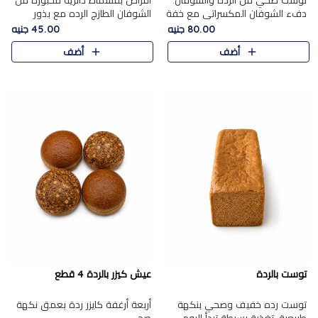
توست صحي من الرده والشوفان.
أقراص بقسماط دائرية مخبوزة من
دفء الشوفان المكسراتي مع خفة
الشوفان الطازج الرده مع بذور
الرده في كل شريحة.
مختارة. قرمشة الحبوب والبذور،
80.00 جنيه
45.00 جنيه
بداية صحية لكل صباح.
أضف
أضف
توست بالردة
عيش كيزر بالردة 4 قطع
توست رده خفيف وصحي بنكهة
أربعة أرغفة كايزر ردة بعمق نكهة