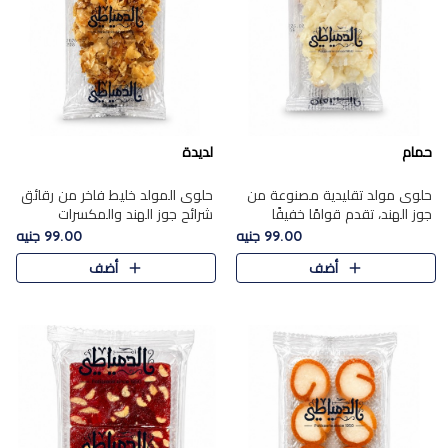
حمام
لديدة
حلوى مولد تقليدية مصنوعة من
حلوى المولد خليط فاخر من رقائق
جوز الهند، تقدم قوامًا خفيفًا
شرائح جوز الهند والمكسرات
ونكهة شرقية أصيلة تجسد روح
المحمصة، متماسك بشراب حلاوة
99.00 جنيه
99.00 جنيه
الـموسم الأعياد.
الكراميل الخفيفة ليمنحك قرمشة
أضف
أضف
غنية ومذاقًا شرقيًا أصيلً..