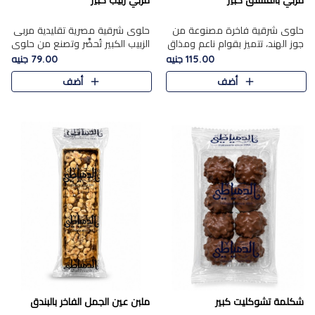
مربي بالفستق كبير
مربي زبيب كبير
حلوى شرقية فاخرة مصنوعة من
حلوى شرقية مصرية تقليدية مربى
جوز الهند، تتميز بقوام ناعم ومذاق
الزبيب الكبير تُحضَّر وتصنع من حلوي
غني، وتزين بقطع من الفستق
جوز الهند باسد بقوام طري ومذاق
115.00 جنيه
79.00 جنيه
الفاخر التي تضيف عليها قرمشة
غني، وتُزين وتغطا بحبات الزبيب
أضف
أضف
خفيفة.
الذهبي التي ..
شكلمة تشوكليت كبير
ملبن عين الجمل الفاخر بالبندق