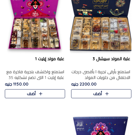
علبة المولد سبيشال 3
علبة مولد إيليت 1
استمتع بأرقى تجربة ا بأقصى درجات
استمتع واكتشف بتجربة فاخرة مع
الاحتفال من حلويات المولد
علبة إيليت 1 التي تضم تشكليه 35
المصريه الأصيلة مع هذه الفخامة
قطعة من أرقى حلويات المولد
2200.00 جنيه
1150.00 جنيه
مع علبة سبيشال 3 التي تضم 56
المصري الأصيلة ,معروضة بشكل
أضف
أضف
قطعة من تشكيلة استثن..
جميل في علبة أنيقة ، في..