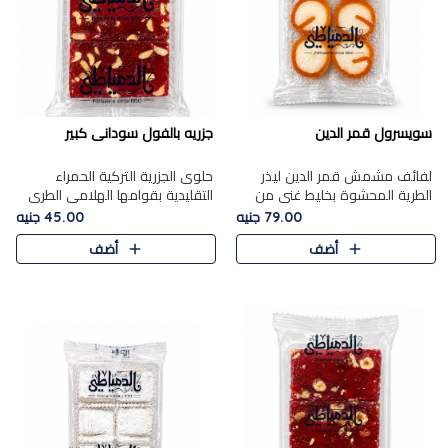
سويسرول قمر الدين
جزريه بالفول سودانى كبير
لفائف مشمش قمر الدين ليذر
حلوى الجزرية التركية الحمراء
الطرية المحشوة بخليط غني من
التقليدية بقوامها الهلامي الطري
جوز الهند الأبيض والمكسرات
ولونها الأحمر المميز، محشوة
79.00 جنيه
45.00 جنيه
الفاخرة، يقدم المذاق الحلو
بسخاء بالفول السوداني المحمص
أضف
أضف
الطبيعي لقمر الدين و تجمع بين
لتمنحك توازنًا رائعًا ..
حل..