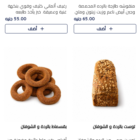
منقوشه طازجة بالرده المحمصة
رغيف ألماني كثيف وقوي بنكهة
وجبن أبيض ناعم وزيت زيتون وملح،
غنية وعميقة. خبز يأخذ طابعه
مباشرة من الفرن.الرده مع نعومة
بجدية.
65.00 جنيه
55.00 جنيه
الجبن فوق عجينة طازجة.
أضف
أضف
توست بالردة و الشوفان
بقسماط بالردة و الشوفان