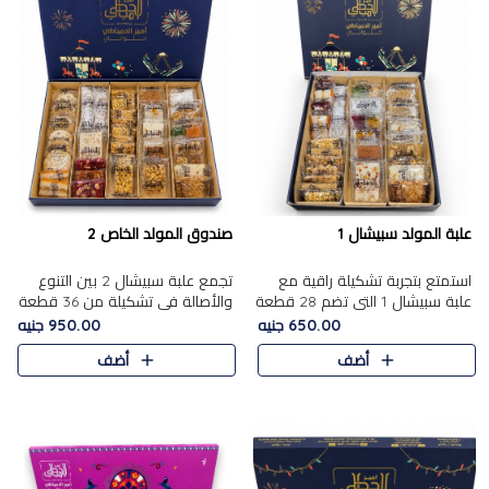
علبة المولد سبيشال 1
صندوق المولد الخاص 2
استمتع بتجربة تشكيلة راقية مع
تجمع علبة سبيشال 2 بين التنوع
علبة سبيشال 1 التي تضم 28 قطعة
والأصالة في تشكيلة من 36 قطعة
من تشكيلة مختارة بعناية من أفخر
تضم أشهر حلويات المولد الشرقية.
650.00 جنيه
950.00 جنيه
حلويات المولد المصرية الأصلية
تحتوي العلبة على الجزرية بالفول،
أضف
أضف
الشرقية. تحتوي ال..
والجزرية بالبن..