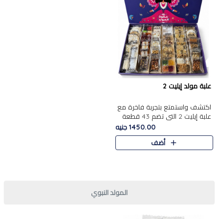
علبة مولد إيليت 2
اكتشف واستمتع بتجربة فاخرة مع
علبة إيليت 2 التي تضم 43 قطعة
تشكيلة من أرقى حلويات المولد
1450.00 جنيه
الشرقية المصرية الأصيلة ,معروضة
أضف
بشكل جميل في علبة أ..
المولد النبوي