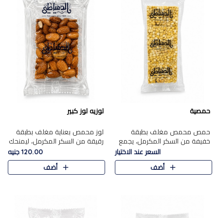
حمصية
لوزيه لوز كبير
حمص محمص مغلف بطبقة
لوز محمص بعناية مغلف بطبقة
خفيفة من السكر المكرمل، يجمع
رقيقة من السكر المكرمل، ليمنحك
بين القرمشة المميزة والطعم
قرمشة راقية ونكهة غنية تبرز
السعر عند الاختيار
120.00 جنيه
الشرقي الأصيل في واحدة من أشهر
فخامة اللوز في كل قطعة.
أضف
أضف
حلويات الموسم.