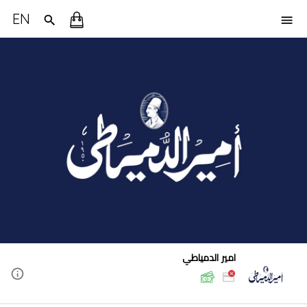
EN
امير الدمياطي