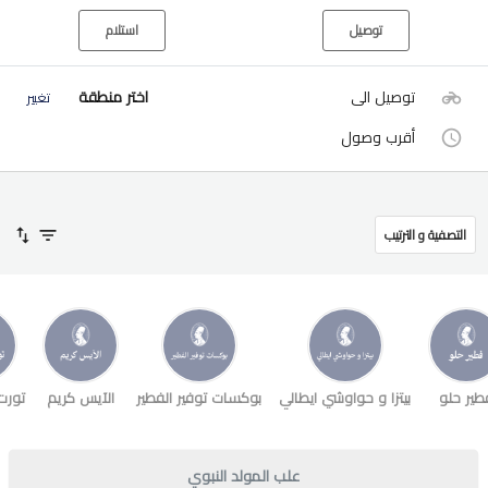
توصيل
استلام
توصيل الى
اختر منطقة
تغيير
أقرب وصول
التصفية و الترتيب
طير حلو
بيتزا و حواوشي ايطالي
بوكسات توفير الفطير
الآيس كريم
تورت
علب المولد النبوي