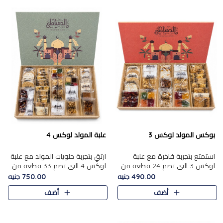
بوكس المولد لوكس 3
علبة المولد لوكس 4
استمتع بتجربة فاخرة مع علبة
ارتقِ بتجربة حلويات المولد مع علبة
لوكس 3 التي تضم 24 قطعة من
لوكس 4 التي تضم 33 قطعة من
أشهر حلويات المولد الشرقية
تشكيلة فاخرة ومتنوعة من أشهر
490.00 جنيه
750.00 جنيه
المختارة بعناية. تحتوي التشكيلة
الأصناف الشرقية. تحتوي العلبة على
أضف
أضف
على الجزرية بالفول، والملب..
الجزرية بالفول،..