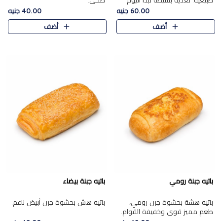
طبيعية. تغذية بسيطة تبدأ اليوم
صحي.
بشكل صحيح.
60.00 جنيه
40.00 جنيه
أضف
أضف
باتيه جبنة رومي
باتيه جبنة بيضاء
باتيه هشة بحشوة جبن رومي،
باتيه هش بحشوة جبن أبيض ناعم.
طعم مميز قوي وخفيفة القوام.