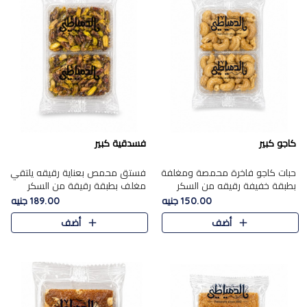
كاجو كبير
فسدقية كبير
حبات كاجو فاخرة محمصة ومغلفة
فستق محمص بعناية رقيقه يلتقي
بطبقة خفيفة رقيقه من السكر
مغلف بطبقة رقيقة من السكر
المكرمل، تجمع بين توازن النعومة
المكرمل، ليقدم مذاقًا فاخرًا حلوي
150.00 جنيه
189.00 جنيه
زبدية غنية فاخرة والقرمشة
شرقية فاخرة ونكهة غنية ناتي تميز
أضف
أضف
المرضية في حلوى شرقية بطاب..
كل قطعة و قوام هش