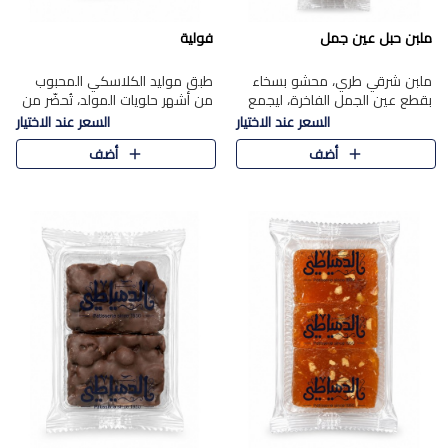
ملبن حبل عين جمل
فولية
ملبن شرقي طري، محشو بسخاء
طبق موليد الكلاسكي المحبوب
بقطع عين الجمل الفاخرة، ليجمع
من أشهر حلويات المولد، تُحضّر من
بين القوام الناعم وقرمشة الجوز
فول سوداني محمص بعناية
السعر عند الاختيار
السعر عند الاختيار
في مذاق شرقي أصيل.
ومغلف بطبقة رقيقة من السكر
أضف
أضف
المكرمل، لتمنحك قرمشة أصيلة
وم..