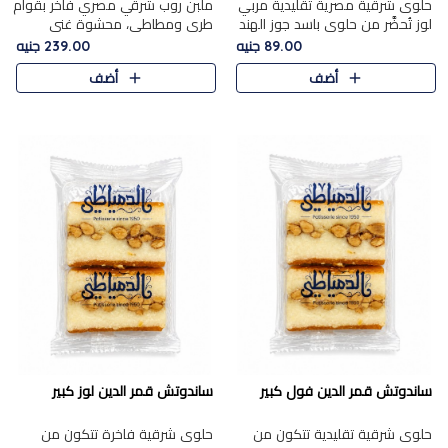
حلوى شرقية مصرية تقليدية مربي
ملبن روب شرقي مصري فاخر بقوام
لوز تُحضَّر من حلوى باسد جوز الهند
طري ومطاطي، محشوة غني
بقوام طري ومذاق غني، وتُزين
بسخاء بقطع عين الجمل واللوز
89.00 جنيه
239.00 جنيه
وتغطاه بقطع اللوز الفاخر التي
الفاخر التي تضيف قرمشة مميزة
أضف
أضف
تضيف لمسة مميزة م..
ومرضية ونكهة ناتي غنية في كل
قض..
ساندوتش قمر الدين فول كبير
ساندوتش قمر الدين لوز كبير
حلوى شرقية تقليدية تتكون من
حلوى شرقية فاخرة تتكون من