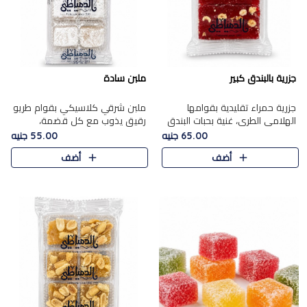
جزرية بالبندق كبير
ملبن سادة
جزرية حمراء تقليدية بقوامها
ملبن شرقي كلاسيكي بقوام طريو
الهلامي الطري، غنية بحبات البندق
رقيق يذوب مع كل قضمة،
الفاخرة التي تضيف قرمشة راقية
مغطى بطبقة ناعمة من السكر
65.00 جنيه
55.00 جنيه
إلى قوامها الناعم، لتقدم مزيجًا
البودرة ليقدم المذاق الأصيل الذي
أضف
أضف
متوازنًا من النكه..
ارتبط بحلويات المولد التقليدي..