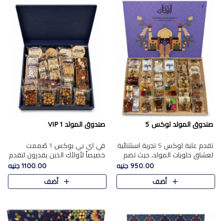
صندوق المولد لوكس 5
صندوق المولد VIP 1
تقدم علبة لوكس 5 تجربة استثنائية
في اي بي بوكس 1 صُممت
لعشاق حلويات المولد، حيث تضم
خصيصاً لأولئك الذين يقدرون لتقدم
42 قطعة من تشكيلة فاخرة تجمع
تجربة استثنائية بوكس تجمع بين
950.00 جنيه
1100.00 جنيه
بين أشهر الأصناف التقليدية وأصناف
أفخر حلويات المولد المصري مع
أضف
أضف
مميزة مختارة بع..
تشكيلة مختارة من الأصناف ..