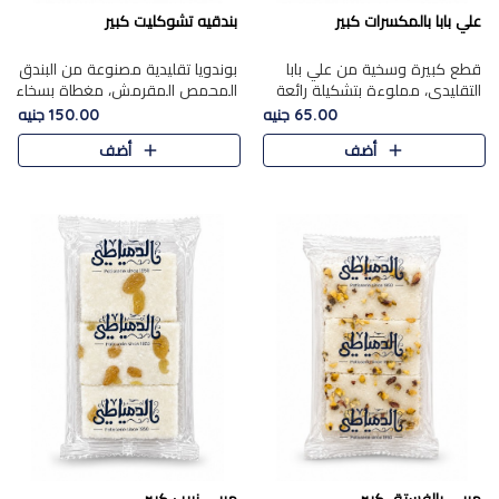
علي بابا بالمكسرات كبير
بندقيه تشوكليت كبير
قطع كبيرة وسخية من علي بابا
بوندويا تقليدية مصنوعة من البندق
التقليدي، مملوءة بتشكيلة رائعة
المحمص المقرمش، مغطاة بسخاء
من المكسرات المحمصة المحمرة.
بشوكولاتة فاخرة غنية لتحقيق
65.00 جنيه
150.00 جنيه
التوازن المثالي بين قوام القرمشة
أضف
أضف
ونكهة الشوكولاتة ا..