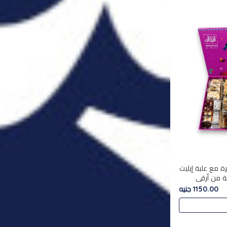
ة مع علبة إيليت
تشكليه 35 قطعة من أرقى
يلة ,معروضة
1150.00 جنيه
 في..