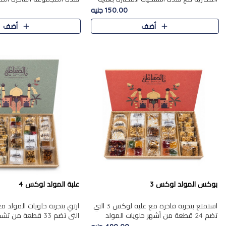
من 9 قطع. تتضمن التشكيلة جوزرية مع
قطعة، والتي تم اختيارها بعناية
150.00 جنيه
فول،ملبان سادة، ملبان
تشكيلة واسعة من الحلويات ا
أضف
أضف
المفضلة. تشمل المجموعة ...
بوكس المولد لوكس 3
علبة المولد لوكس 4
استمتع بتجربة فاخرة مع علبة لوكس 3 التي
تضم 24 قطعة من أشهر حلويات المولد
التي تضم 33 قطعة من
الشرقية المختارة بعناية. تحتوي التشكيلة على
ومتنوعة من أشهر الأصناف ا