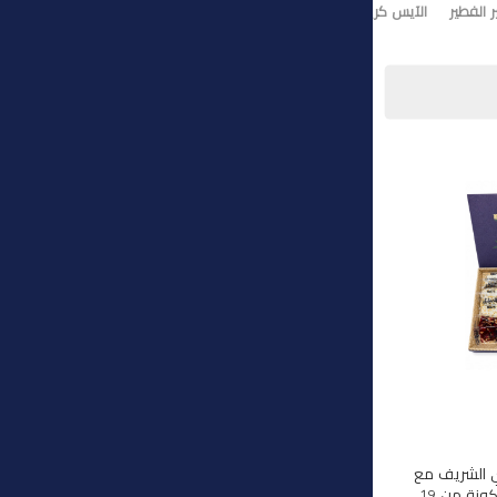
 الفطير
الآيس كريم
تورت ايس كريم
وي الشريف مع
هذه المجموعة الفاخرة المكونة من 19