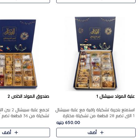
علبة المولد سبيشال 1
صندوق المولد الخاص 2
استمتع بتجربة تشكيلة راقية مع علبة سبيشال
تجمع علبة سب
1 التي تضم 28 قطعة من تشكيلة مختارة
ت
بعناية من أفخر حلويات المولد المصرية
المولد الشرقية. تحتوي العلبة
650.00 جنيه
الأصلية الشرقية. تحتوي ال..
بالفول، والجزرية بالبن..
أضف
أضف