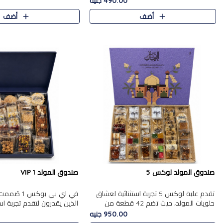
490.00 جنيه
الجزرية بالفول، والملب..
العلبة على الجزرية بالفول،..
أضف
أضف
صندوق المولد لوكس 5
صندوق المولد VIP 1
تقدم علبة لوكس 5 تجربة استثنائية لعشاق
في اي بي بوك
حلويات المولد، حيث تضم 42 قطعة من
الذين يقدرون لتقدم تجربة ا
تشكيلة فاخرة تجمع بين أشهر الأصناف
تجمع بين أفخر حلويات المو
950.00 جنيه
التقليدية وأصناف مميزة مختارة بع..
تشكيلة مختارة من الأصناف .