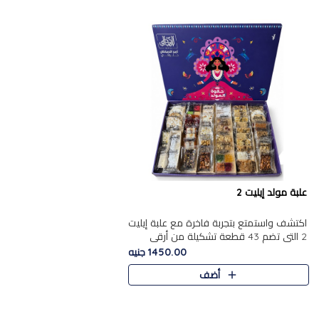
علبة مولد إيليت 2
اكتشف واستمتع بتجربة فاخرة مع علبة إيليت
2 التي تضم 43 قطعة تشكيلة من أرقى
حلويات المولد الشرقية المصرية الأصيلة
1450.00 جنيه
,معروضة بشكل جميل في علبة أ..
أضف