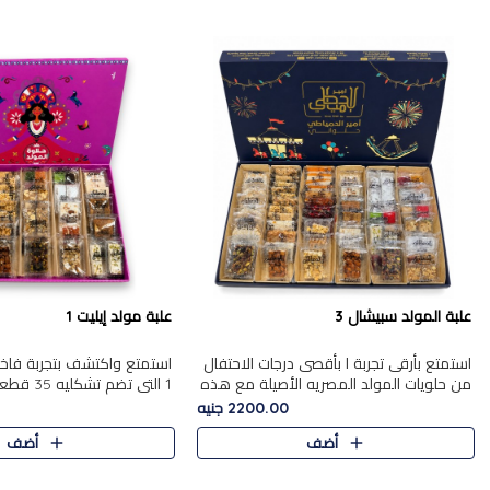
علبة المولد سبيشال 3
علبة مولد إيليت 1
استمتع بأرقى تجربة ا بأقصى درجات الاحتفال
استمتع واكتشف بتجربة فاخر
من حلويات المولد المصريه الأصيلة مع هذه
1 التي تضم 
الفخامة مع علبة سبيشال 3 التي تضم 56
حلويات المولد المصري الأص
2200.00 جنيه
قطعة من تشكيلة استثن..
بشكل جميل في علبة أنيقة ،
أضف
أضف