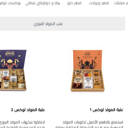
ر مشلتت
فطير ورولات
فطير حلو
بيتزا و حواوشي ايطالي
بوكسات توفير
علب المولد النبوي
علبة المولد لوكس 1
علبة المولد لوكس 2
استمتع بالطعم الأصيل لحلويات المولد
احتفلوا بنكهات المولد النب
المصرية مع هذه التشكيلة المختارة بعناية