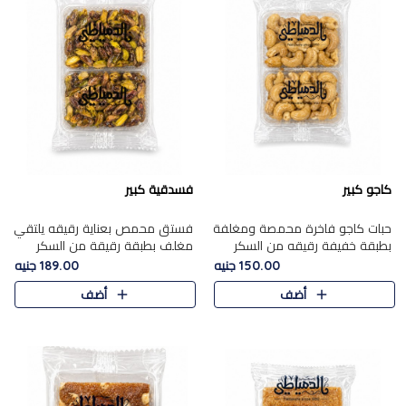
كاجو كبير
فسدقية كبير
حبات كاجو فاخرة محمصة ومغلفة
فستق محمص بعناية رقيقه يلتقي
بطبقة خفيفة رقيقه من السكر
مغلف بطبقة رقيقة من السكر
المكرمل، تجمع بين توازن النعومة
المكرمل، ليقدم مذاقًا فاخرًا حلوي
150.00 جنيه
189.00 جنيه
زبدية غنية فاخرة والقرمشة
شرقية فاخرة ونكهة غنية ناتي تميز
أضف
أضف
المرضية في حلوى شرقية بطاب..
كل قطعة و قوام هش