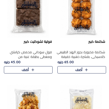
شكلمة كبير
فولية تشوكليت كبير
شكلمة مخبوزة بجوز الهند الطبيعي
فول سوداني محمص كرانشي
كلاسيكي، بقشرة ذهبية خفيفة
ومغطى بطبقة غنية من
وقلب طري رطب يذوب في الفم،
الشوكولاتة، يجمع بين طعم
65.00 جنيه
45.00 جنيه
تمنحك المذاق الشرقي الحلو الأصيل
القرمشة الأصيلة الكلاسكيكية
أضف
أضف
التقليدي في كل لقمة.
التقليدية للفول السوداني وحلاوة
الشوكولاتة ا..