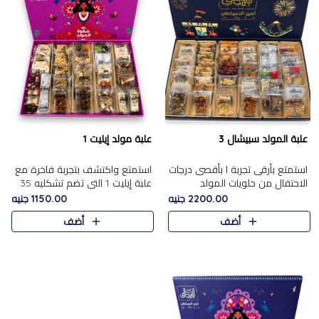
علبة المولد سبيشال 3
علبة مولد إيليت 1
استمتع بأرقى تجربة ا بأقصى درجات
استمتع واكتشف بتجربة فاخرة مع
الاحتفال من حلويات المولد
علبة إيليت 1 التي تضم تشكليه 35
المصريه الأصيلة مع هذه الفخامة
قطعة من أرقى حلويات المولد
2200.00 جنيه
1150.00 جنيه
مع علبة سبيشال 3 التي تضم 56
المصري الأصيلة ,معروضة بشكل
أضف
أضف
قطعة من تشكيلة استثن..
جميل في علبة أنيقة ، في..