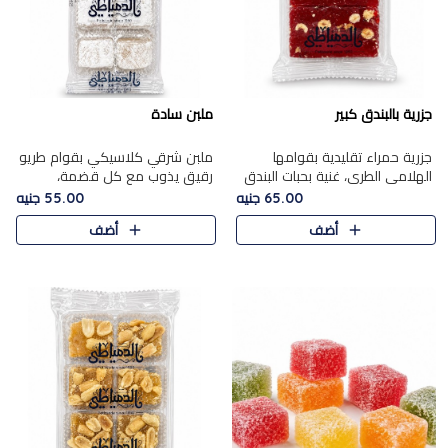
جزرية بالبندق كبير
ملبن سادة
جزرية حمراء تقليدية بقوامها
ملبن شرقي كلاسيكي بقوام طريو
الهلامي الطري، غنية بحبات البندق
رقيق يذوب مع كل قضمة،
الفاخرة التي تضيف قرمشة راقية
مغطى بطبقة ناعمة من السكر
65.00 جنيه
55.00 جنيه
إلى قوامها الناعم، لتقدم مزيجًا
البودرة ليقدم المذاق الأصيل الذي
أضف
أضف
متوازنًا من النكه..
ارتبط بحلويات المولد التقليدي..