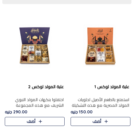
علبة المولد لوكس 1
علبة المولد لوكس 2
استمتع بالطعم الأصيل لحلويات
احتفلوا بنكهات المولد النبوي
المولد المصرية مع هذه التشكيلة
الشريف مع هذه المجموعة
المختارة بعناية من 9 قطع. تتضمن
الفاخرة المكونة من 19 قطعة،
150.00 جنيه
290.00 جنيه
التشكيلة جوزرية مع فول،ملبان
والتي تم اختيارها بعناية فائقة لتُبرز
أضف
أضف
سادة، ملبان
تشكيلة واسعة من الحلويات
التقليدية المفضلة. تشمل
المجموعة .....