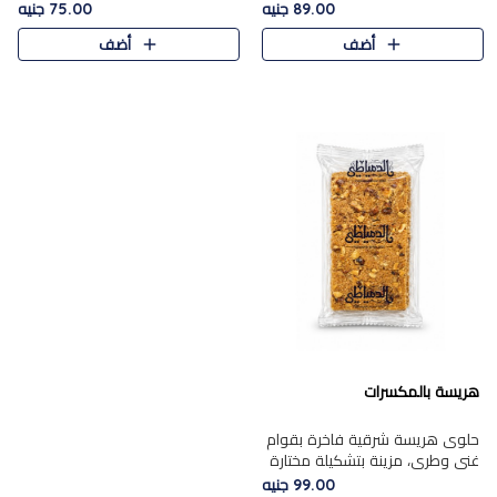
featuring a soft, creamy
creamy texture paired with a
89.00 جنيه
75.00 جنيه
texture and the distinctive
rich layer of premium
أضف
أضف
flavor of roasted hazelnuts.
chocolate and the distinctive
Smoo..
flav..
هريسة بالمكسرات
حلوى هريسة شرقية فاخرة بقوام
غني وطري، مزينة بتشكيلة مختارة
من المكسرات الفاخرة التي تضيف
99.00 جنيه