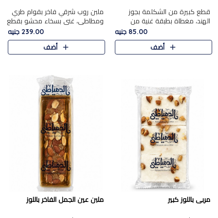
قطع كبيرة من الشكلمة بجوز
ملبن روب شرقي فاخر بقوام طري
الهند، مغطاة بطبقة غنية من
ومطاطي، غني بسخاء محشو بقطع
الشوكولاتة الفاخرة لتجمع بين
عين الجمل والبندق المحمص التي
85.00 جنيه
239.00 جنيه
القوام الطري من الداخل مركز جوز
تضيف قرمشة مميزة مُرضية
أضف
أضف
الهند المطاطي والمذاق الغن..
ونكهة جوزية غنية في كل
قضمة...
مربى باللوز كبير
ملبن عين الجمل الفاخر باللوز