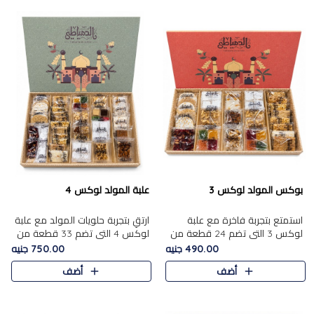
بوكس المولد لوكس 3
علبة المولد لوكس 4
استمتع بتجربة فاخرة مع علبة
ارتقِ بتجربة حلويات المولد مع علبة
لوكس 3 التي تضم 24 قطعة من
لوكس 4 التي تضم 33 قطعة من
أشهر حلويات المولد الشرقية
تشكيلة فاخرة ومتنوعة من أشهر
490.00 جنيه
750.00 جنيه
المختارة بعناية. تحتوي التشكيلة
الأصناف الشرقية. تحتوي العلبة على
أضف
أضف
على الجزرية بالفول، والملب..
الجزرية بالفول،..