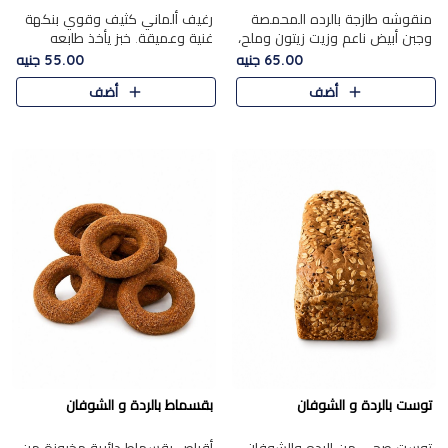
منقوشه طازجة بالرده المحمصة
رغيف ألماني كثيف وقوي بنكهة
وجبن أبيض ناعم وزيت زيتون وملح،
غنية وعميقة. خبز يأخذ طابعه
مباشرة من الفرن.الرده مع نعومة
بجدية.
65.00 جنيه
55.00 جنيه
الجبن فوق عجينة طازجة.
أضف
أضف
توست بالردة و الشوفان
بقسماط بالردة و الشوفان