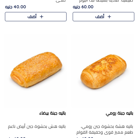
طبيعية. تغذية بسيطة تبدأ اليوم
صحي.
بشكل صحيح.
60.00 جنيه
40.00 جنيه
أضف
أضف
باتيه جبنة رومي
باتيه جبنة بيضاء
باتيه هشة بحشوة جبن رومي،
باتيه هش بحشوة جبن أبيض ناعم.
طعم مميز قوي وخفيفة القوام.