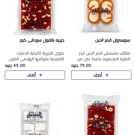
سويسرول قمر الدين
جزريه بالفول سودانى كبير
لفائف مشمش قمر الدين ليذر
حلوى الجزرية التركية الحمراء
الطرية المحشوة بخليط غني من
التقليدية بقوامها الهلامي الطري
جوز الهند الأبيض والمكسرات
ولونها الأحمر المميز، محشوة
79.00 جنيه
45.00 جنيه
الفاخرة، يقدم المذاق الحلو
بسخاء بالفول السوداني المحمص
أضف
أضف
الطبيعي لقمر الدين و تجمع بين
لتمنحك توازنًا رائعًا ..
حل..