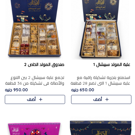
علبة المولد سبيشال 1
صندوق المولد الخاص 2
استمتع بتجربة تشكيلة راقية مع
تجمع علبة سبيشال 2 بين التنوع
علبة سبيشال 1 التي تضم 28 قطعة
والأصالة في تشكيلة من 36 قطعة
من تشكيلة مختارة بعناية من أفخر
تضم أشهر حلويات المولد الشرقية.
650.00 جنيه
950.00 جنيه
حلويات المولد المصرية الأصلية
تحتوي العلبة على الجزرية بالفول،
أضف
أضف
الشرقية. تحتوي ال..
والجزرية بالبن..