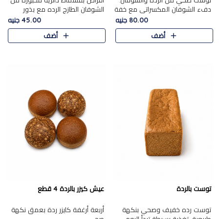
توست صحي من الرده والشوفان.
أقراص بقسماط دائرية مخبوزة من
دفء الشوفان المكسراتي مع خفة
الشوفان الطازج الرده مع بذور
الرده في كل شريحة.
مختارة. قرمشة الحبوب والبذور،
80.00 جنيه
45.00 جنيه
بداية صحية لكل صباح.
أضف
أضف
توست بالردة
عيش كيزر بالردة 4 قطع
توست رده خفيف وصحي بنكهة
أربعة أرغفة كايزر ردة بعمق نكهة