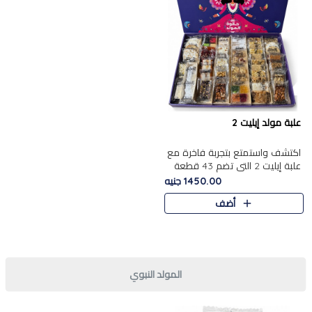
علبة مولد إيليت 2
اكتشف واستمتع بتجربة فاخرة مع
علبة إيليت 2 التي تضم 43 قطعة
تشكيلة من أرقى حلويات المولد
1450.00 جنيه
الشرقية المصرية الأصيلة ,معروضة
أضف
بشكل جميل في علبة أ..
المولد النبوي