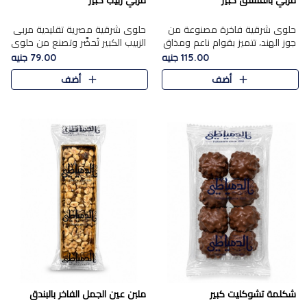
مربي بالفستق كبير
مربي زبيب كبير
حلوى شرقية فاخرة مصنوعة من
حلوى شرقية مصرية تقليدية مربى
جوز الهند، تتميز بقوام ناعم ومذاق
الزبيب الكبير تُحضَّر وتصنع من حلوي
غني، وتزين بقطع من الفستق
جوز الهند باسد بقوام طري ومذاق
115.00 جنيه
79.00 جنيه
الفاخر التي تضيف عليها قرمشة
غني، وتُزين وتغطا بحبات الزبيب
أضف
أضف
خفيفة.
الذهبي التي ..
شكلمة تشوكليت كبير
ملبن عين الجمل الفاخر بالبندق