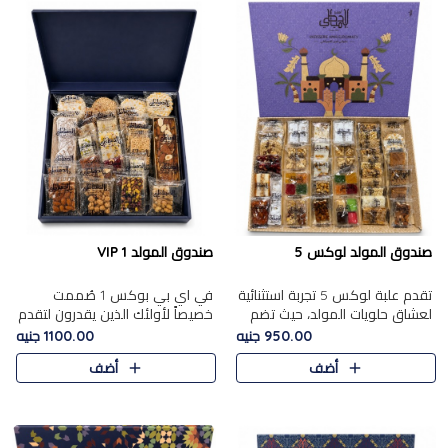
صندوق المولد لوكس 5
صندوق المولد VIP 1
تقدم علبة لوكس 5 تجربة استثنائية
في اي بي بوكس 1 صُممت
لعشاق حلويات المولد، حيث تضم
خصيصاً لأولئك الذين يقدرون لتقدم
42 قطعة من تشكيلة فاخرة تجمع
تجربة استثنائية بوكس تجمع بين
950.00 جنيه
1100.00 جنيه
بين أشهر الأصناف التقليدية وأصناف
أفخر حلويات المولد المصري مع
أضف
أضف
مميزة مختارة بع..
تشكيلة مختارة من الأصناف ..