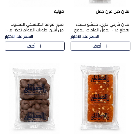
ملبن حبل عين جمل
فولية
ملبن شرقي طري، محشو بسخاء
طبق موليد الكلاسكي المحبوب
بقطع عين الجمل الفاخرة، ليجمع
من أشهر حلويات المولد، تُحضّر من
بين القوام الناعم وقرمشة الجوز
فول سوداني محمص بعناية
السعر عند الاختيار
السعر عند الاختيار
في مذاق شرقي أصيل.
ومغلف بطبقة رقيقة من السكر
أضف
أضف
المكرمل، لتمنحك قرمشة أصيلة
وم..