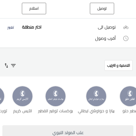
توصيل
استلام
توصيل الى
اختر منطقة
تغيير
أقرب وصول
التصفية و الترتيب
طير حلو
بيتزا و حواوشي ايطالي
بوكسات توفير الفطير
الآيس كريم
تورت
علب المولد النبوي