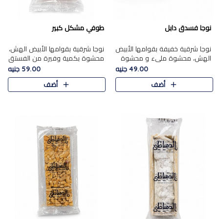
نوجا فسدق دابل
طوفي مشكل كبير
نوجا شرقية خفيفة بقوامها الأبيض
نوجا شرقية بقوامها الأبيض الهش،
الهش، محشوة مليء و محشوة
محشوة بكمية وفيرة من الفستق
بـكمية وفيرة من الفستق الفاخر
الفاخر لتمنحك نكهة غنية وقرمشة
49.00 جنيه
59.00 جنيه
لتمنحك نكهة مكسرات غنية
مميزة في كل قطعة، لتجربة تجمع
أضف
أضف
وقرمشة مميزة في كل قطعة و
بين الفخامة والمذاق..
قضم..