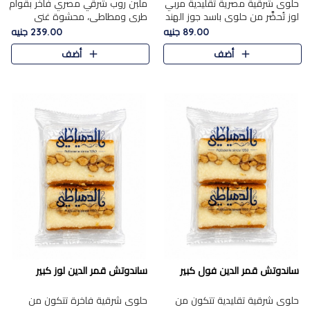
حلوى شرقية مصرية تقليدية مربي
ملبن روب شرقي مصري فاخر بقوام
لوز تُحضَّر من حلوى باسد جوز الهند
طري ومطاطي، محشوة غني
بقوام طري ومذاق غني، وتُزين
بسخاء بقطع عين الجمل واللوز
89.00 جنيه
239.00 جنيه
وتغطاه بقطع اللوز الفاخر التي
الفاخر التي تضيف قرمشة مميزة
أضف
أضف
تضيف لمسة مميزة م..
ومرضية ونكهة ناتي غنية في كل
قض..
ساندوتش قمر الدين فول كبير
ساندوتش قمر الدين لوز كبير
حلوى شرقية تقليدية تتكون من
حلوى شرقية فاخرة تتكون من