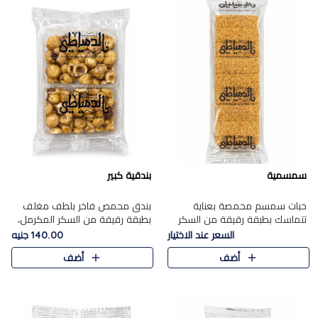
سمسمية
بندقية كبير
حبات سمسم محمصة بعناية
بندق محمص فاخر بلطف مغلف
تتماسك بطبقة رقيقة من السكر
بطبقة رقيقة من السكر المكرمل،
المكرمل، لتقدم طعم السمسم
يجمع بين النكهة الغنية ناتي
السعر عند الاختيار
140.00 جنيه
المميز وقرمشتة التي ارتبطت ببهجة
والقرمشة الراقية المرضية في
أضف
أضف
المولد عبر الأجيال.
حلوى شرقية أنيقه بطابع مميز.