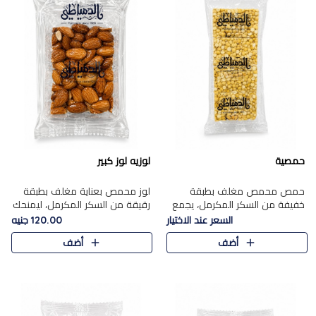
حمصية
لوزيه لوز كبير
حمص محمص مغلف بطبقة
لوز محمص بعناية مغلف بطبقة
خفيفة من السكر المكرمل، يجمع
رقيقة من السكر المكرمل، ليمنحك
بين القرمشة المميزة والطعم
قرمشة راقية ونكهة غنية تبرز
السعر عند الاختيار
120.00 جنيه
الشرقي الأصيل في واحدة من أشهر
فخامة اللوز في كل قطعة.
أضف
أضف
حلويات الموسم.