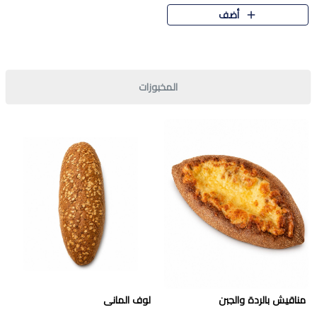
قرمشة مميزة ونكهة غنية في كل
أضف
قطعة. تجمع بين المذاق..
المخبوزات
مناقيش بالردة والجبن
لوف المانى