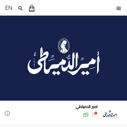
EN
امير الدمياطي