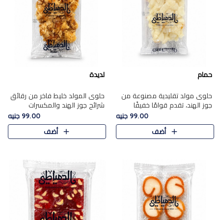
حمام
لديدة
حلوى مولد تقليدية مصنوعة من
حلوى المولد خليط فاخر من رقائق
جوز الهند، تقدم قوامًا خفيفًا
شرائح جوز الهند والمكسرات
ونكهة شرقية أصيلة تجسد روح
المحمصة، متماسك بشراب حلاوة
99.00 جنيه
99.00 جنيه
الـموسم الأعياد.
الكراميل الخفيفة ليمنحك قرمشة
أضف
أضف
غنية ومذاقًا شرقيًا أصيلً..