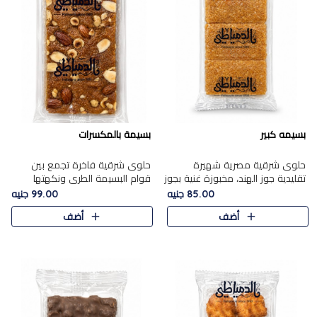
بسيمه كبير
بسيمة بالمكسرات
حلوى شرقية مصرية شهيرة
حلوى شرقية فاخرة تجمع بين
تقليدية جوز الهند، مخبوزة غنية بجوز
قوام البسيمة الطري ونكهتها
الهند، بلمسه ذهبية وتتميز بقوامها
الغنية، مزينة بتشكيلة مختارة من
85.00 جنيه
99.00 جنيه
المرمل وطعمها اللذيذ الذي يشبه
اللوز والبندق والمكسرات الفاخرة.
أضف
أضف
البسبوسة. تُخبز..
مزيج متوازن من القوام ..