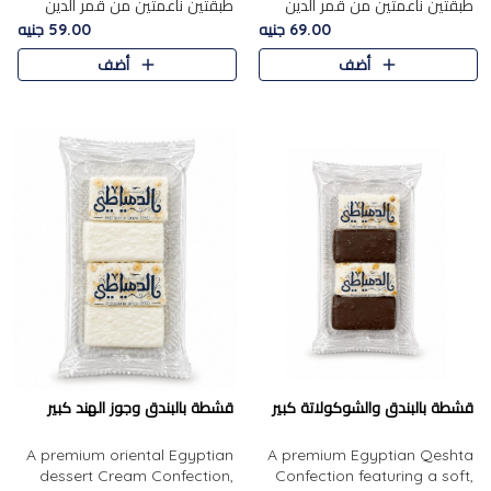
طبقتين ناعمتين من قمر الدين
طبقتين ناعمتين من قمر الدين
الفاخر، تتوسطهما حشوة غنية من
الفاخر، تتوسطهما حشوة غنية من
69.00 جنيه
59.00 جنيه
الفول السوداني المحمص، لتجمع
اللوز المحمص لتمنح مزيجًا متوازنًا
أضف
أضف
بين حلاوة المشمش الطبيعية..
من النعومة والقرمشة. ..
قشطة بالبندق والشوكولاتة كبير
قشطة بالبندق وجوز الهند كبير
A premium oriental Egyptian
A premium Egyptian Qeshta
dessert Cream Confection,
Confection featuring a soft,