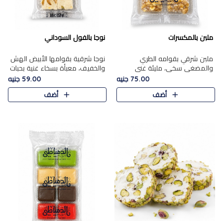
ملبن بالمكسرات
نوجا بالفول السوداني
ملبن شرقي بقوامه الطري
نوجا شرقية بقوامها الأبيض الهش
والمضغي سخي، مليئة غني
والخفيف، معبأة بسخاء غنية بحبات
بتشكيلة فاخرة من المكسرات
الفول السوداني المحمص التي
75.00 جنيه
59.00 جنيه
مشكلة المختارة التي تقدم تضيف
يقدم تضيف قرمشة مميزة مرضية
أضف
أضف
قرمشة مميزة مرضية ونكهة
وتوازنًا رائعًا مع حلا..
مكسرات غنية ف..