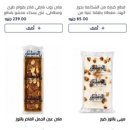
قطع كبيرة من الشكلمة بجوز
ملبن روب شرقي فاخر بقوام طري
الهند، مغطاة بطبقة غنية من
ومطاطي، غني بسخاء محشو بقطع
الشوكولاتة الفاخرة لتجمع بين
عين الجمل والبندق المحمص التي
85.00 جنيه
239.00 جنيه
القوام الطري من الداخل مركز جوز
تضيف قرمشة مميزة مُرضية
أضف
أضف
الهند المطاطي والمذاق الغن..
ونكهة جوزية غنية في كل
قضمة...
مربى باللوز كبير
ملبن عين الجمل الفاخر باللوز