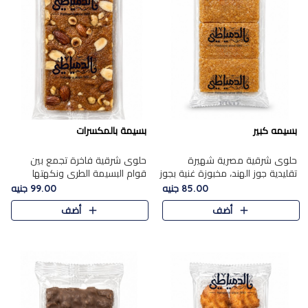
بسيمه كبير
بسيمة بالمكسرات
حلوى شرقية مصرية شهيرة
حلوى شرقية فاخرة تجمع بين
تقليدية جوز الهند، مخبوزة غنية بجوز
قوام البسيمة الطري ونكهتها
الهند، بلمسه ذهبية وتتميز بقوامها
الغنية، مزينة بتشكيلة مختارة من
85.00 جنيه
99.00 جنيه
المرمل وطعمها اللذيذ الذي يشبه
اللوز والبندق والمكسرات الفاخرة.
أضف
أضف
البسبوسة. تُخبز..
مزيج متوازن من القوام ..