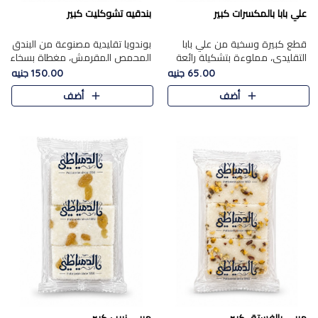
علي بابا بالمكسرات كبير
بندقيه تشوكليت كبير
قطع كبيرة وسخية من علي بابا
بوندويا تقليدية مصنوعة من البندق
التقليدي، مملوءة بتشكيلة رائعة
المحمص المقرمش، مغطاة بسخاء
من المكسرات المحمصة المحمرة.
بشوكولاتة فاخرة غنية لتحقيق
65.00 جنيه
150.00 جنيه
التوازن المثالي بين قوام القرمشة
أضف
أضف
ونكهة الشوكولاتة ا..