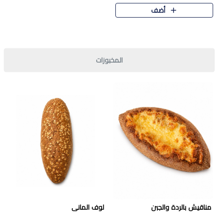
قرمشة مميزة ونكهة غنية في كل
أضف
قطعة. تجمع بين المذاق..
المخبوزات
مناقيش بالردة والجبن
لوف المانى