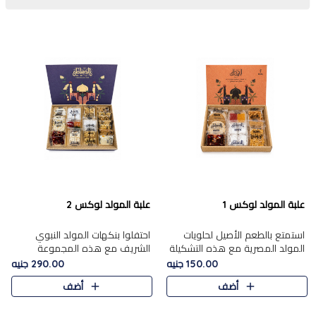
علبة المولد لوكس 1
علبة المولد لوكس 2
استمتع بالطعم الأصيل لحلويات
احتفلوا بنكهات المولد النبوي
المولد المصرية مع هذه التشكيلة
الشريف مع هذه المجموعة
المختارة بعناية من 9 قطع. تتضمن
الفاخرة المكونة من 19 قطعة،
150.00 جنيه
290.00 جنيه
التشكيلة جوزرية مع فول،ملبان
والتي تم اختيارها بعناية فائقة لتُبرز
أضف
أضف
سادة، ملبان
تشكيلة واسعة من الحلويات
التقليدية المفضلة. تشمل
المجموعة .....