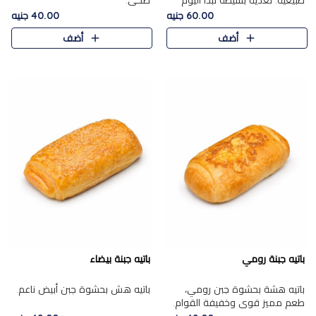
طبيعية. تغذية بسيطة تبدأ اليوم
صحي.
بشكل صحيح.
60.00 جنيه
40.00 جنيه
أضف
أضف
باتيه جبنة رومي
باتيه جبنة بيضاء
باتيه هشة بحشوة جبن رومي،
باتيه هش بحشوة جبن أبيض ناعم.
طعم مميز قوي وخفيفة القوام.