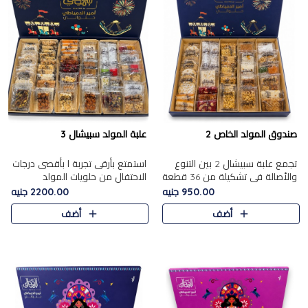
صندوق المولد الخاص 2
علبة المولد سبيشال 3
تجمع علبة سبيشال 2 بين التنوع
استمتع بأرقى تجربة ا بأقصى درجات
والأصالة في تشكيلة من 36 قطعة
الاحتفال من حلويات المولد
تضم أشهر حلويات المولد الشرقية.
المصريه الأصيلة مع هذه الفخامة
950.00 جنيه
2200.00 جنيه
تحتوي العلبة على الجزرية بالفول،
مع علبة سبيشال 3 التي تضم 56
أضف
أضف
والجزرية بالبن..
قطعة من تشكيلة استثن..