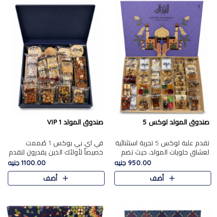
صندوق المولد لوكس 5
صندوق المولد VIP 1
تقدم علبة لوكس 5 تجربة استثنائية
في اي بي بوكس 1 صُممت
لعشاق حلويات المولد، حيث تضم
خصيصاً لأولئك الذين يقدرون لتقدم
42 قطعة من تشكيلة فاخرة تجمع
تجربة استثنائية بوكس تجمع بين
950.00 جنيه
1100.00 جنيه
بين أشهر الأصناف التقليدية وأصناف
أفخر حلويات المولد المصري مع
أضف
أضف
مميزة مختارة بع..
تشكيلة مختارة من الأصناف ..