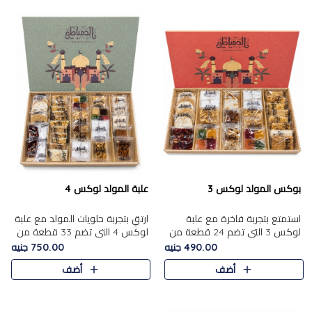
بوكس المولد لوكس 3
علبة المولد لوكس 4
استمتع بتجربة فاخرة مع علبة
ارتقِ بتجربة حلويات المولد مع علبة
لوكس 3 التي تضم 24 قطعة من
لوكس 4 التي تضم 33 قطعة من
أشهر حلويات المولد الشرقية
تشكيلة فاخرة ومتنوعة من أشهر
490.00 جنيه
750.00 جنيه
المختارة بعناية. تحتوي التشكيلة
الأصناف الشرقية. تحتوي العلبة على
أضف
أضف
على الجزرية بالفول، والملب..
الجزرية بالفول،..