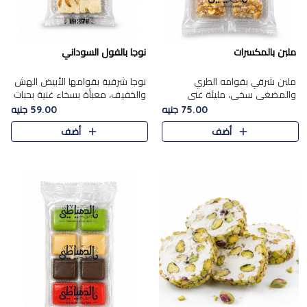
ملبن بالمكسرات
نوجا بالفول السوداني
ملبن شرقي بقوامه الطري
نوجا شرقية بقوامها الأبيض الهش
والمضغي سخي، مليئة غني
والخفيف، معبأة بسخاء غنية بحبات
بتشكيلة فاخرة من المكسرات
الفول السوداني المحمص التي
75.00 جنيه
59.00 جنيه
مشكلة المختارة التي تقدم تضيف
يقدم تضيف قرمشة مميزة مرضية
أضف
أضف
قرمشة مميزة مرضية ونكهة
وتوازنًا رائعًا مع حلا..
مكسرات غنية ف..