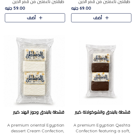
طبقتين ناعمتين من قمر الدين
طبقتين ناعمتين من قمر الدين
الفاخر، تتوسطهما حشوة غنية من
الفاخر، تتوسطهما حشوة غنية من
69.00 جنيه
59.00 جنيه
الفول السوداني المحمص، لتجمع
اللوز المحمص لتمنح مزيجًا متوازنًا
أضف
أضف
بين حلاوة المشمش الطبيعية..
من النعومة والقرمشة. ..
قشطة بالبندق والشوكولاتة كبير
قشطة بالبندق وجوز الهند كبير
A premium oriental Egyptian
A premium Egyptian Qeshta
dessert Cream Confection,
Confection featuring a soft,