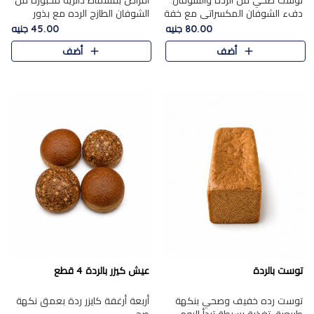
توست صحي من الرده والشوفان.
أقراص بقسماط دائرية مخبوزة من
دفء الشوفان المكسراتي مع خفة
الشوفان الطازج الرده مع بذور
الرده في كل شريحة.
مختارة. قرمشة الحبوب والبذور،
80.00 جنيه
45.00 جنيه
بداية صحية لكل صباح.
أضف
أضف
توست بالردة
عيش كيزر بالردة 4 قطع
توست رده خفيف وصحي بنكهة
أربعة أرغفة كايزر ردة بعمق نكهة