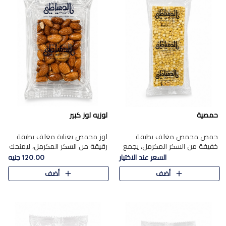
حمصية
لوزيه لوز كبير
حمص محمص مغلف بطبقة
لوز محمص بعناية مغلف بطبقة
خفيفة من السكر المكرمل، يجمع
رقيقة من السكر المكرمل، ليمنحك
بين القرمشة المميزة والطعم
قرمشة راقية ونكهة غنية تبرز
السعر عند الاختيار
120.00 جنيه
الشرقي الأصيل في واحدة من أشهر
فخامة اللوز في كل قطعة.
أضف
أضف
حلويات الموسم.