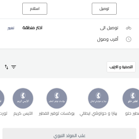
توصيل
استلام
توصيل الى
اختر منطقة
تغيير
أقرب وصول
التصفية و الترتيب
طير حلو
بيتزا و حواوشي ايطالي
بوكسات توفير الفطير
الآيس كريم
تورت
علب المولد النبوي