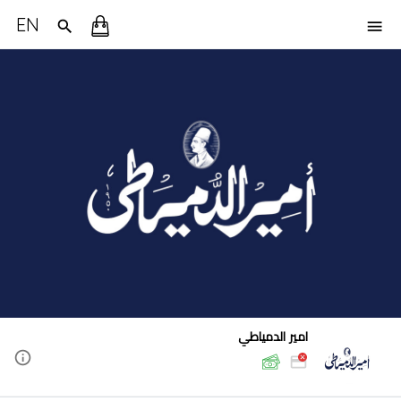
EN
امير الدمياطي