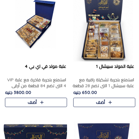
علبة المولد سبيشال 1
علبة مولد في اي بي 4
استمتع بتجربة تشكيلة راقية مع
استمتع بتجربة فاخرة مع علبة VIP
علبة سبيشال 1 التي تضم 28 قطعة
4 التي تضم 84 قطعة من أرقى
من تشكيلة مختارة بعناية من أفخر
حلويات المولد الشرقية، في تشكيلة
650.00 جنيه
3800.00 جنيه
حلويات المولد المصرية الأصلية
غنية تجمع بين الحلويات التقليدية
أضف
أضف
الشرقية. تحتوي ال..
والمكسرات الفاخرة. تحتوي العلبة
على.....