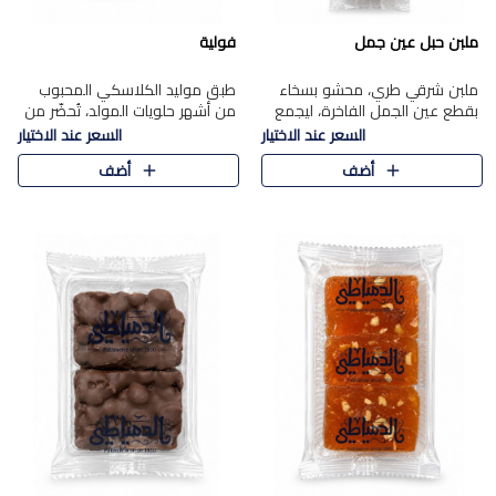
ملبن حبل عين جمل
فولية
ملبن شرقي طري، محشو بسخاء
طبق موليد الكلاسكي المحبوب
بقطع عين الجمل الفاخرة، ليجمع
من أشهر حلويات المولد، تُحضّر من
بين القوام الناعم وقرمشة الجوز
فول سوداني محمص بعناية
السعر عند الاختيار
السعر عند الاختيار
في مذاق شرقي أصيل.
ومغلف بطبقة رقيقة من السكر
أضف
أضف
المكرمل، لتمنحك قرمشة أصيلة
وم..