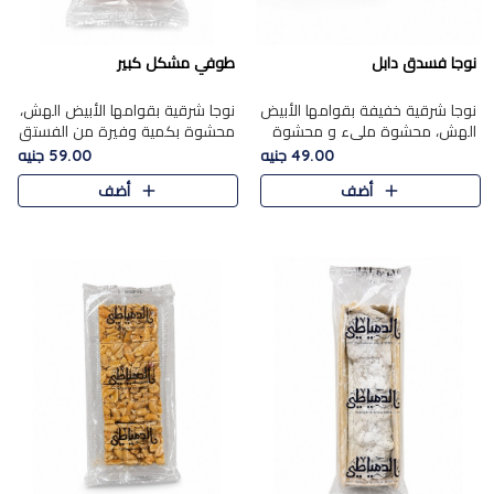
نوجا فسدق دابل
طوفي مشكل كبير
نوجا شرقية خفيفة بقوامها الأبيض
نوجا شرقية بقوامها الأبيض الهش،
الهش، محشوة مليء و محشوة
محشوة بكمية وفيرة من الفستق
بـكمية وفيرة من الفستق الفاخر
الفاخر لتمنحك نكهة غنية وقرمشة
49.00 جنيه
59.00 جنيه
لتمنحك نكهة مكسرات غنية
مميزة في كل قطعة، لتجربة تجمع
أضف
أضف
وقرمشة مميزة في كل قطعة و
بين الفخامة والمذاق..
قضم..