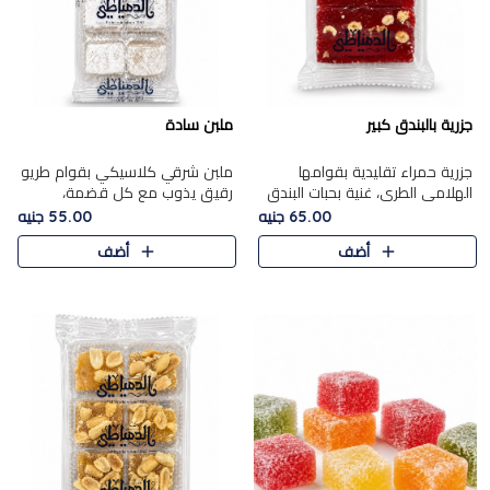
جزرية بالبندق كبير
ملبن سادة
جزرية حمراء تقليدية بقوامها
ملبن شرقي كلاسيكي بقوام طريو
الهلامي الطري، غنية بحبات البندق
رقيق يذوب مع كل قضمة،
الفاخرة التي تضيف قرمشة راقية
مغطى بطبقة ناعمة من السكر
65.00 جنيه
55.00 جنيه
إلى قوامها الناعم، لتقدم مزيجًا
البودرة ليقدم المذاق الأصيل الذي
أضف
أضف
متوازنًا من النكه..
ارتبط بحلويات المولد التقليدي..