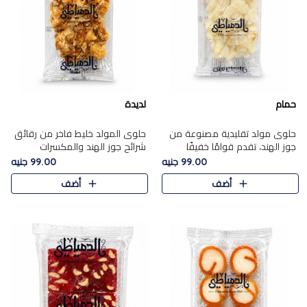
حمام
لديدة
حلوى مولد تقليدية مصنوعة من
حلوى المولد خليط فاخر من رقائق
جوز الهند، تقدم قوامًا خفيفًا
شرائح جوز الهند والمكسرات
ونكهة شرقية أصيلة تجسد روح
المحمصة، متماسك بشراب حلاوة
99.00 جنيه
99.00 جنيه
الـموسم الأعياد.
الكراميل الخفيفة ليمنحك قرمشة
أضف
أضف
غنية ومذاقًا شرقيًا أصيلً..