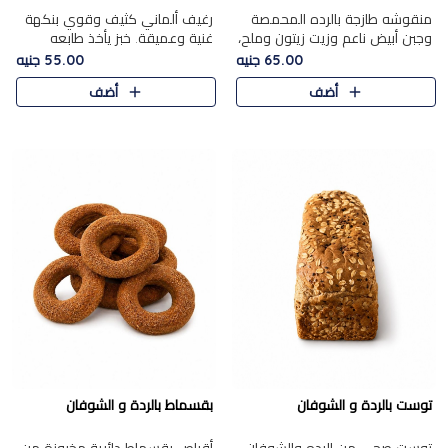
منقوشه طازجة بالرده المحمصة
رغيف ألماني كثيف وقوي بنكهة
وجبن أبيض ناعم وزيت زيتون وملح،
غنية وعميقة. خبز يأخذ طابعه
مباشرة من الفرن.الرده مع نعومة
بجدية.
65.00 جنيه
55.00 جنيه
الجبن فوق عجينة طازجة.
أضف
أضف
توست بالردة و الشوفان
بقسماط بالردة و الشوفان