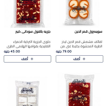
سويسرول قمر الدين
جزريه بالفول سودانى كبير
لفائف مشمش قمر الدين ليذر
حلوى الجزرية التركية الحمراء
الطرية المحشوة بخليط غني من
التقليدية بقوامها الهلامي الطري
جوز الهند الأبيض والمكسرات
ولونها الأحمر المميز، محشوة
79.00 جنيه
45.00 جنيه
الفاخرة، يقدم المذاق الحلو
بسخاء بالفول السوداني المحمص
أضف
أضف
الطبيعي لقمر الدين و تجمع بين
لتمنحك توازنًا رائعًا ..
حل..