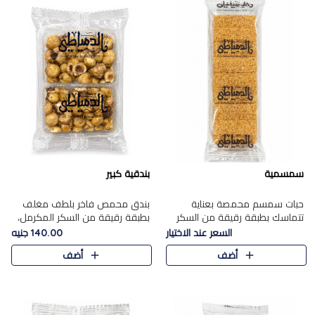
سمسمية
بندقية كبير
حبات سمسم محمصة بعناية
بندق محمص فاخر بلطف مغلف
تتماسك بطبقة رقيقة من السكر
بطبقة رقيقة من السكر المكرمل،
المكرمل، لتقدم طعم السمسم
يجمع بين النكهة الغنية ناتي
السعر عند الاختيار
140.00 جنيه
المميز وقرمشتة التي ارتبطت ببهجة
والقرمشة الراقية المرضية في
أضف
أضف
المولد عبر الأجيال.
حلوى شرقية أنيقه بطابع مميز.