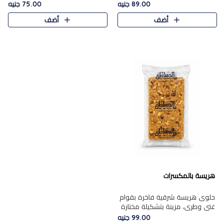
featuring a soft, creamy
creamy texture paired with a
89.00 جنيه
75.00 جنيه
texture and the distinctive
rich layer of premium
أضف
أضف
flavor of roasted hazelnuts.
chocolate and the distinctive
Smoo..
flav..
هريسة بالمكسرات
حلوى هريسة شرقية فاخرة بقوام
غني وطري، مزينة بتشكيلة مختارة
من المكسرات الفاخرة التي تضيف
99.00 جنيه