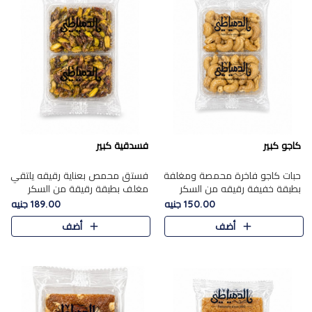
كاجو كبير
فسدقية كبير
حبات كاجو فاخرة محمصة ومغلفة
فستق محمص بعناية رقيقه يلتقي
بطبقة خفيفة رقيقه من السكر
مغلف بطبقة رقيقة من السكر
المكرمل، تجمع بين توازن النعومة
المكرمل، ليقدم مذاقًا فاخرًا حلوي
150.00 جنيه
189.00 جنيه
زبدية غنية فاخرة والقرمشة
شرقية فاخرة ونكهة غنية ناتي تميز
أضف
أضف
المرضية في حلوى شرقية بطاب..
كل قطعة و قوام هش