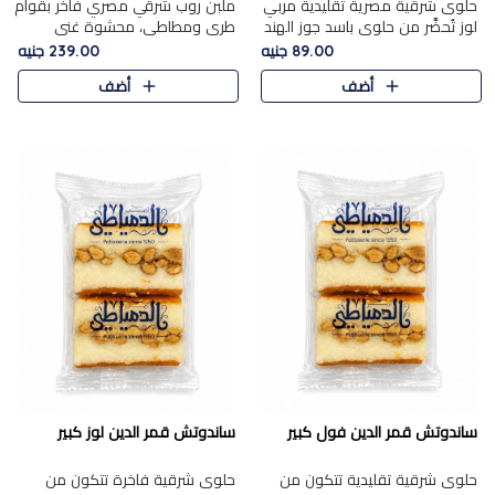
حلوى شرقية مصرية تقليدية مربي
ملبن روب شرقي مصري فاخر بقوام
لوز تُحضَّر من حلوى باسد جوز الهند
طري ومطاطي، محشوة غني
بقوام طري ومذاق غني، وتُزين
بسخاء بقطع عين الجمل واللوز
89.00 جنيه
239.00 جنيه
وتغطاه بقطع اللوز الفاخر التي
الفاخر التي تضيف قرمشة مميزة
أضف
أضف
تضيف لمسة مميزة م..
ومرضية ونكهة ناتي غنية في كل
قض..
ساندوتش قمر الدين فول كبير
ساندوتش قمر الدين لوز كبير
حلوى شرقية تقليدية تتكون من
حلوى شرقية فاخرة تتكون من