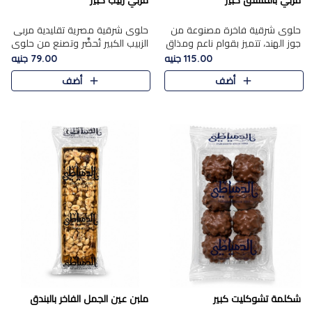
مربي بالفستق كبير
مربي زبيب كبير
حلوى شرقية فاخرة مصنوعة من
حلوى شرقية مصرية تقليدية مربى
جوز الهند، تتميز بقوام ناعم ومذاق
الزبيب الكبير تُحضَّر وتصنع من حلوي
غني، وتزين بقطع من الفستق
جوز الهند باسد بقوام طري ومذاق
115.00 جنيه
79.00 جنيه
الفاخر التي تضيف عليها قرمشة
غني، وتُزين وتغطا بحبات الزبيب
أضف
أضف
خفيفة.
الذهبي التي ..
شكلمة تشوكليت كبير
ملبن عين الجمل الفاخر بالبندق