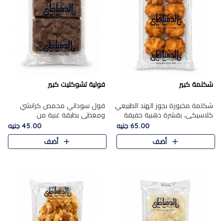
شكلمة كبير
فولية تشوكليت كبير
شكلمة مخبوزة بجوز الهند الطبيعي
فول سوداني محمص كرانشي
كلاسيكي، بقشرة ذهبية خفيفة
ومغطى بطبقة غنية من
وقلب طري رطب يذوب في الفم،
الشوكولاتة، يجمع بين طعم
65.00 جنيه
45.00 جنيه
تمنحك المذاق الشرقي الحلو الأصيل
القرمشة الأصيلة الكلاسكيكية
أضف
أضف
التقليدي في كل لقمة.
التقليدية للفول السوداني وحلاوة
الشوكولاتة ا..