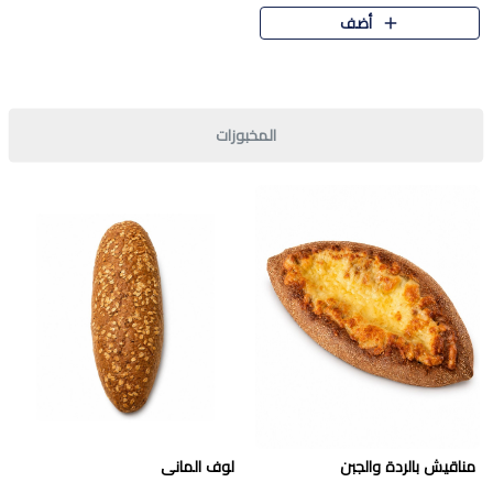
قرمشة مميزة ونكهة غنية في كل
أضف
قطعة. تجمع بين المذاق..
المخبوزات
مناقيش بالردة والجبن
لوف المانى