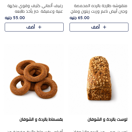
منقوشه طازجة بالرده المحمصة
رغيف ألماني كثيف وقوي بنكهة
وجبن أبيض ناعم وزيت زيتون وملح،
غنية وعميقة. خبز يأخذ طابعه
مباشرة من الفرن.الرده مع نعومة
بجدية.
65.00 جنيه
55.00 جنيه
الجبن فوق عجينة طازجة.
أضف
أضف
توست بالردة و الشوفان
بقسماط بالردة و الشوفان