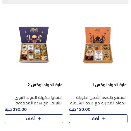
علبة المولد لوكس 1
علبة المولد لوكس 2
استمتع بالطعم الأصيل لحلويات
احتفلوا بنكهات المولد النبوي
المولد المصرية مع هذه التشكيلة
الشريف مع هذه المجموعة
المختارة بعناية من 9 قطع. تتضمن
الفاخرة المكونة من 19 قطعة،
150.00 جنيه
290.00 جنيه
التشكيلة جوزرية مع فول،ملبان
والتي تم اختيارها بعناية فائقة لتُبرز
أضف
أضف
سادة، ملبان
تشكيلة واسعة من الحلويات
التقليدية المفضلة. تشمل
المجموعة .....