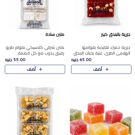
جزرية بالبندق كبير
ملبن سادة
جزرية حمراء تقليدية بقوامها
ملبن شرقي كلاسيكي بقوام طريو
الهلامي الطري، غنية بحبات البندق
رقيق يذوب مع كل قضمة،
الفاخرة التي تضيف قرمشة راقية
مغطى بطبقة ناعمة من السكر
65.00 جنيه
55.00 جنيه
إلى قوامها الناعم، لتقدم مزيجًا
البودرة ليقدم المذاق الأصيل الذي
أضف
أضف
متوازنًا من النكه..
ارتبط بحلويات المولد التقليدي..