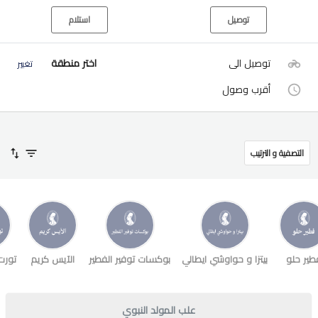
توصيل
استلام
توصيل الى
اختر منطقة
تغيير
أقرب وصول
التصفية و الترتيب
طير حلو
بيتزا و حواوشي ايطالي
بوكسات توفير الفطير
الآيس كريم
تورت
علب المولد النبوي