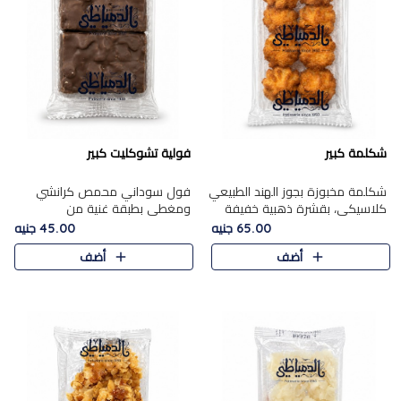
شكلمة كبير
فولية تشوكليت كبير
شكلمة مخبوزة بجوز الهند الطبيعي
فول سوداني محمص كرانشي
كلاسيكي، بقشرة ذهبية خفيفة
ومغطى بطبقة غنية من
وقلب طري رطب يذوب في الفم،
الشوكولاتة، يجمع بين طعم
65.00 جنيه
45.00 جنيه
تمنحك المذاق الشرقي الحلو الأصيل
القرمشة الأصيلة الكلاسكيكية
أضف
أضف
التقليدي في كل لقمة.
التقليدية للفول السوداني وحلاوة
الشوكولاتة ا..