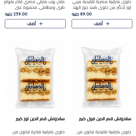
حلوى شرقية مصرية تقليدية مربي
ملبن روب شرقي مصري فاخر بقوام
لوز تُحضَّر من حلوى باسد جوز الهند
طري ومطاطي، محشوة غني
بقوام طري ومذاق غني، وتُزين
بسخاء بقطع عين الجمل واللوز
89.00 جنيه
239.00 جنيه
وتغطاه بقطع اللوز الفاخر التي
الفاخر التي تضيف قرمشة مميزة
أضف
أضف
تضيف لمسة مميزة م..
ومرضية ونكهة ناتي غنية في كل
قض..
ساندوتش قمر الدين فول كبير
ساندوتش قمر الدين لوز كبير
حلوى شرقية تقليدية تتكون من
حلوى شرقية فاخرة تتكون من