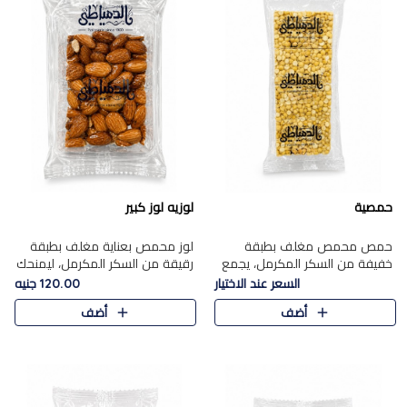
حمصية
لوزيه لوز كبير
حمص محمص مغلف بطبقة
لوز محمص بعناية مغلف بطبقة
خفيفة من السكر المكرمل، يجمع
رقيقة من السكر المكرمل، ليمنحك
بين القرمشة المميزة والطعم
قرمشة راقية ونكهة غنية تبرز
السعر عند الاختيار
120.00 جنيه
الشرقي الأصيل في واحدة من أشهر
فخامة اللوز في كل قطعة.
أضف
أضف
حلويات الموسم.