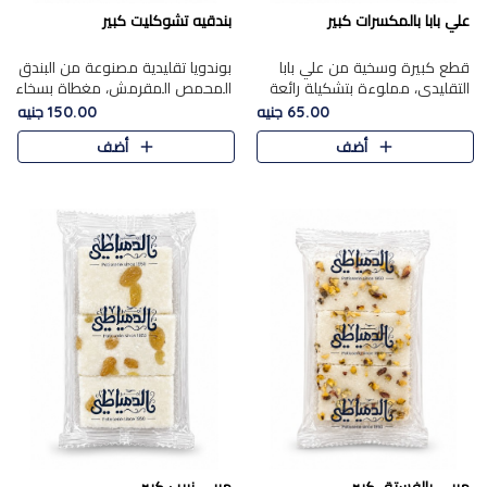
علي بابا بالمكسرات كبير
بندقيه تشوكليت كبير
قطع كبيرة وسخية من علي بابا
بوندويا تقليدية مصنوعة من البندق
التقليدي، مملوءة بتشكيلة رائعة
المحمص المقرمش، مغطاة بسخاء
من المكسرات المحمصة المحمرة.
بشوكولاتة فاخرة غنية لتحقيق
65.00 جنيه
150.00 جنيه
التوازن المثالي بين قوام القرمشة
أضف
أضف
ونكهة الشوكولاتة ا..