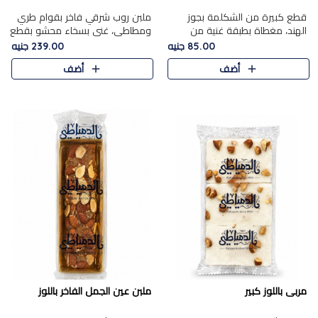
قطع كبيرة من الشكلمة بجوز
ملبن روب شرقي فاخر بقوام طري
الهند، مغطاة بطبقة غنية من
ومطاطي، غني بسخاء محشو بقطع
الشوكولاتة الفاخرة لتجمع بين
عين الجمل والبندق المحمص التي
85.00 جنيه
239.00 جنيه
القوام الطري من الداخل مركز جوز
تضيف قرمشة مميزة مُرضية
أضف
أضف
الهند المطاطي والمذاق الغن..
ونكهة جوزية غنية في كل
قضمة...
مربى باللوز كبير
ملبن عين الجمل الفاخر باللوز