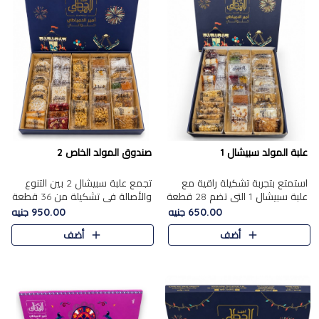
علبة المولد سبيشال 1
صندوق المولد الخاص 2
استمتع بتجربة تشكيلة راقية مع
تجمع علبة سبيشال 2 بين التنوع
علبة سبيشال 1 التي تضم 28 قطعة
والأصالة في تشكيلة من 36 قطعة
من تشكيلة مختارة بعناية من أفخر
تضم أشهر حلويات المولد الشرقية.
650.00 جنيه
950.00 جنيه
حلويات المولد المصرية الأصلية
تحتوي العلبة على الجزرية بالفول،
أضف
أضف
الشرقية. تحتوي ال..
والجزرية بالبن..