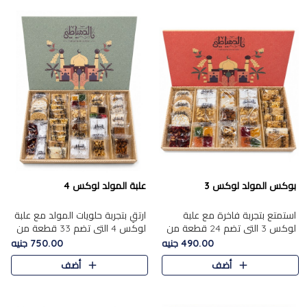
بوكس المولد لوكس 3
علبة المولد لوكس 4
استمتع بتجربة فاخرة مع علبة
ارتقِ بتجربة حلويات المولد مع علبة
لوكس 3 التي تضم 24 قطعة من
لوكس 4 التي تضم 33 قطعة من
أشهر حلويات المولد الشرقية
تشكيلة فاخرة ومتنوعة من أشهر
490.00 جنيه
750.00 جنيه
المختارة بعناية. تحتوي التشكيلة
الأصناف الشرقية. تحتوي العلبة على
أضف
أضف
على الجزرية بالفول، والملب..
الجزرية بالفول،..