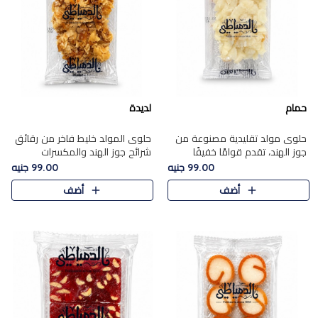
حمام
لديدة
حلوى مولد تقليدية مصنوعة من
حلوى المولد خليط فاخر من رقائق
جوز الهند، تقدم قوامًا خفيفًا
شرائح جوز الهند والمكسرات
ونكهة شرقية أصيلة تجسد روح
المحمصة، متماسك بشراب حلاوة
99.00 جنيه
99.00 جنيه
الـموسم الأعياد.
الكراميل الخفيفة ليمنحك قرمشة
أضف
أضف
غنية ومذاقًا شرقيًا أصيلً..