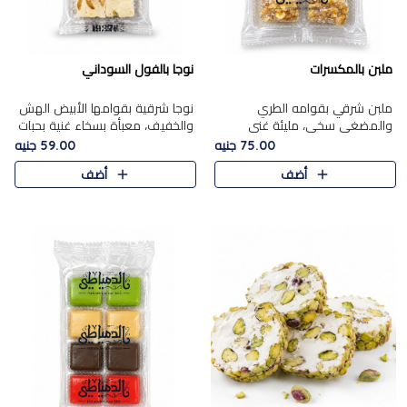
ملبن بالمكسرات
نوجا بالفول السوداني
ملبن شرقي بقوامه الطري
نوجا شرقية بقوامها الأبيض الهش
والمضغي سخي، مليئة غني
والخفيف، معبأة بسخاء غنية بحبات
بتشكيلة فاخرة من المكسرات
الفول السوداني المحمص التي
75.00 جنيه
59.00 جنيه
مشكلة المختارة التي تقدم تضيف
يقدم تضيف قرمشة مميزة مرضية
أضف
أضف
قرمشة مميزة مرضية ونكهة
وتوازنًا رائعًا مع حلا..
مكسرات غنية ف..