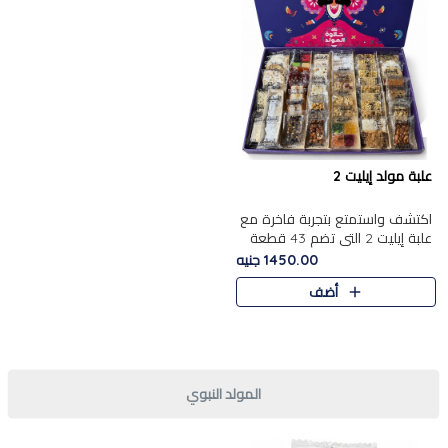
علبة مولد إيليت 2
اكتشف واستمتع بتجربة فاخرة مع
علبة إيليت 2 التي تضم 43 قطعة
تشكيلة من أرقى حلويات المولد
1450.00 جنيه
الشرقية المصرية الأصيلة ,معروضة
أضف
بشكل جميل في علبة أ..
المولد النبوي