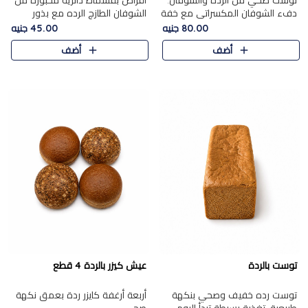
توست صحي من الرده والشوفان.
أقراص بقسماط دائرية مخبوزة من
دفء الشوفان المكسراتي مع خفة
الشوفان الطازج الرده مع بذور
الرده في كل شريحة.
مختارة. قرمشة الحبوب والبذور،
80.00 جنيه
45.00 جنيه
بداية صحية لكل صباح.
أضف
أضف
توست بالردة
عيش كيزر بالردة 4 قطع
توست رده خفيف وصحي بنكهة
أربعة أرغفة كايزر ردة بعمق نكهة