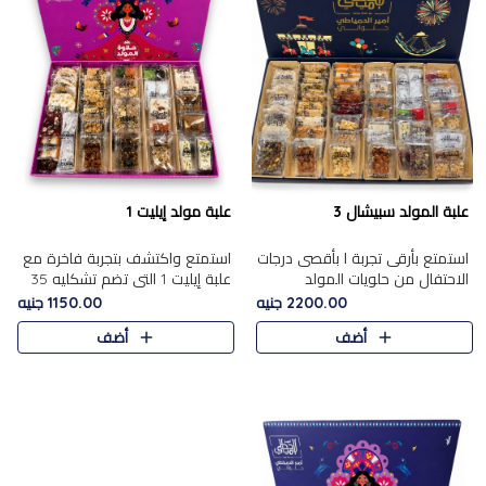
علبة المولد سبيشال 3
علبة مولد إيليت 1
استمتع بأرقى تجربة ا بأقصى درجات
استمتع واكتشف بتجربة فاخرة مع
الاحتفال من حلويات المولد
علبة إيليت 1 التي تضم تشكليه 35
المصريه الأصيلة مع هذه الفخامة
قطعة من أرقى حلويات المولد
2200.00 جنيه
1150.00 جنيه
مع علبة سبيشال 3 التي تضم 56
المصري الأصيلة ,معروضة بشكل
أضف
أضف
قطعة من تشكيلة استثن..
جميل في علبة أنيقة ، في..