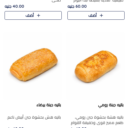
طبيعية. تغذية بسيطة تبدأ اليوم
صحي.
بشكل صحيح.
60.00 جنيه
40.00 جنيه
أضف
أضف
باتيه جبنة رومي
باتيه جبنة بيضاء
باتيه هشة بحشوة جبن رومي،
باتيه هش بحشوة جبن أبيض ناعم.
طعم مميز قوي وخفيفة القوام.