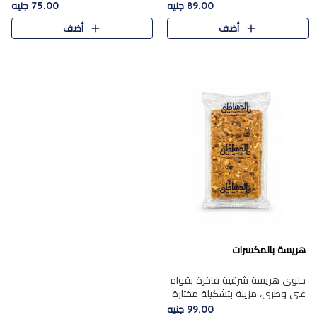
featuring a soft, creamy
creamy texture paired with a
89.00 جنيه
75.00 جنيه
texture and the distinctive
rich layer of premium
أضف
أضف
flavor of roasted hazelnuts.
chocolate and the distinctive
Smoo..
flav..
هريسة بالمكسرات
حلوى هريسة شرقية فاخرة بقوام
غني وطري، مزينة بتشكيلة مختارة
من المكسرات الفاخرة التي تضيف
99.00 جنيه