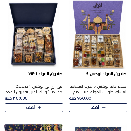
صندوق المولد لوكس 5
صندوق المولد VIP 1
تقدم علبة لوكس 5 تجربة استثنائية
في اي بي بوكس 1 صُممت
لعشاق حلويات المولد، حيث تضم
خصيصاً لأولئك الذين يقدرون لتقدم
42 قطعة من تشكيلة فاخرة تجمع
تجربة استثنائية بوكس تجمع بين
950.00 جنيه
1100.00 جنيه
بين أشهر الأصناف التقليدية وأصناف
أفخر حلويات المولد المصري مع
أضف
أضف
مميزة مختارة بع..
تشكيلة مختارة من الأصناف ..