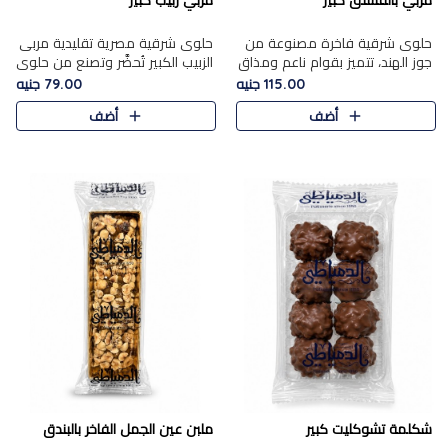
مربي بالفستق كبير
مربي زبيب كبير
حلوى شرقية فاخرة مصنوعة من
حلوى شرقية مصرية تقليدية مربى
جوز الهند، تتميز بقوام ناعم ومذاق
الزبيب الكبير تُحضَّر وتصنع من حلوي
غني، وتزين بقطع من الفستق
جوز الهند باسد بقوام طري ومذاق
115.00 جنيه
79.00 جنيه
الفاخر التي تضيف عليها قرمشة
غني، وتُزين وتغطا بحبات الزبيب
أضف
أضف
خفيفة.
الذهبي التي ..
شكلمة تشوكليت كبير
ملبن عين الجمل الفاخر بالبندق