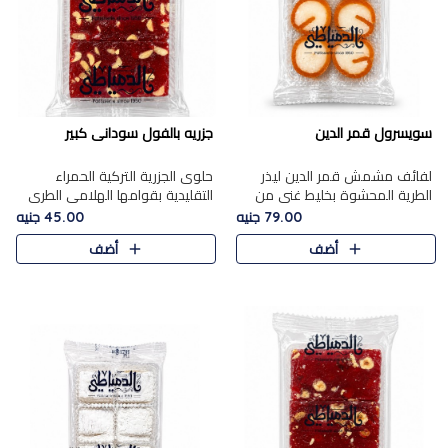
سويسرول قمر الدين
جزريه بالفول سودانى كبير
لفائف مشمش قمر الدين ليذر
حلوى الجزرية التركية الحمراء
الطرية المحشوة بخليط غني من
التقليدية بقوامها الهلامي الطري
جوز الهند الأبيض والمكسرات
ولونها الأحمر المميز، محشوة
79.00 جنيه
45.00 جنيه
الفاخرة، يقدم المذاق الحلو
بسخاء بالفول السوداني المحمص
أضف
أضف
الطبيعي لقمر الدين و تجمع بين
لتمنحك توازنًا رائعًا ..
حل..