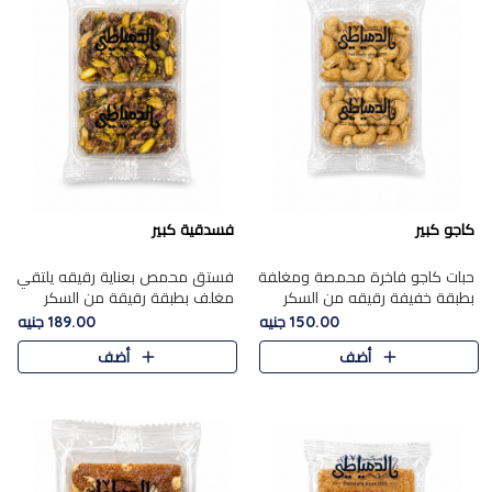
كاجو كبير
فسدقية كبير
حبات كاجو فاخرة محمصة ومغلفة
فستق محمص بعناية رقيقه يلتقي
بطبقة خفيفة رقيقه من السكر
مغلف بطبقة رقيقة من السكر
المكرمل، تجمع بين توازن النعومة
المكرمل، ليقدم مذاقًا فاخرًا حلوي
150.00 جنيه
189.00 جنيه
زبدية غنية فاخرة والقرمشة
شرقية فاخرة ونكهة غنية ناتي تميز
أضف
أضف
المرضية في حلوى شرقية بطاب..
كل قطعة و قوام هش