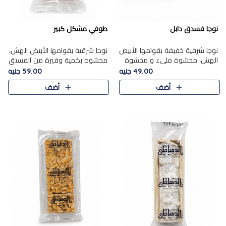
نوجا فسدق دابل
طوفي مشكل كبير
نوجا شرقية خفيفة بقوامها الأبيض
نوجا شرقية بقوامها الأبيض الهش،
الهش، محشوة مليء و محشوة
محشوة بكمية وفيرة من الفستق
بـكمية وفيرة من الفستق الفاخر
الفاخر لتمنحك نكهة غنية وقرمشة
49.00 جنيه
59.00 جنيه
لتمنحك نكهة مكسرات غنية
مميزة في كل قطعة، لتجربة تجمع
أضف
أضف
وقرمشة مميزة في كل قطعة و
بين الفخامة والمذاق..
قضم..