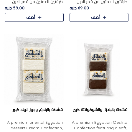
طبقتين ناعمتين من قمر الدين
طبقتين ناعمتين من قمر الدين
الفاخر، تتوسطهما حشوة غنية من
الفاخر، تتوسطهما حشوة غنية من
69.00 جنيه
59.00 جنيه
الفول السوداني المحمص، لتجمع
اللوز المحمص لتمنح مزيجًا متوازنًا
أضف
أضف
بين حلاوة المشمش الطبيعية..
من النعومة والقرمشة. ..
قشطة بالبندق والشوكولاتة كبير
قشطة بالبندق وجوز الهند كبير
A premium oriental Egyptian
A premium Egyptian Qeshta
dessert Cream Confection,
Confection featuring a soft,