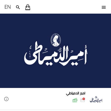
EN
امير الدمياطي