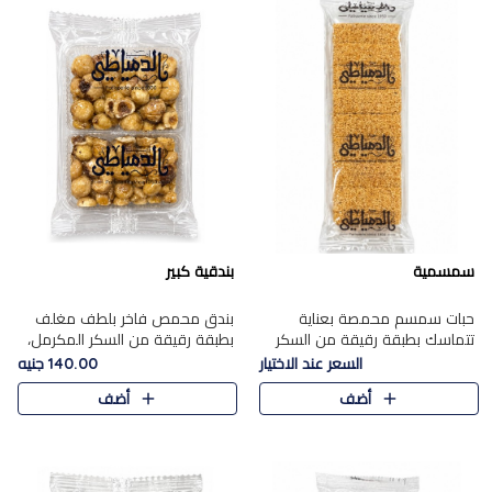
سمسمية
بندقية كبير
حبات سمسم محمصة بعناية
بندق محمص فاخر بلطف مغلف
تتماسك بطبقة رقيقة من السكر
بطبقة رقيقة من السكر المكرمل،
المكرمل، لتقدم طعم السمسم
يجمع بين النكهة الغنية ناتي
السعر عند الاختيار
140.00 جنيه
المميز وقرمشتة التي ارتبطت ببهجة
والقرمشة الراقية المرضية في
أضف
أضف
المولد عبر الأجيال.
حلوى شرقية أنيقه بطابع مميز.