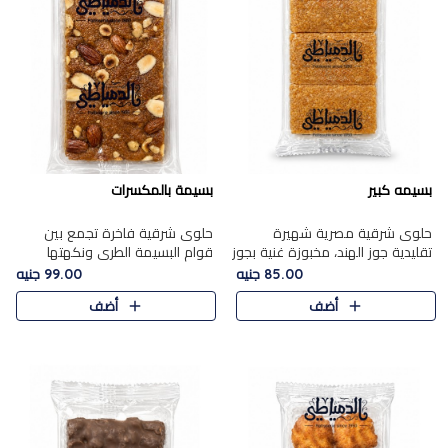
بسيمه كبير
بسيمة بالمكسرات
حلوى شرقية مصرية شهيرة
حلوى شرقية فاخرة تجمع بين
تقليدية جوز الهند، مخبوزة غنية بجوز
قوام البسيمة الطري ونكهتها
الهند، بلمسه ذهبية وتتميز بقوامها
الغنية، مزينة بتشكيلة مختارة من
85.00 جنيه
99.00 جنيه
المرمل وطعمها اللذيذ الذي يشبه
اللوز والبندق والمكسرات الفاخرة.
أضف
أضف
البسبوسة. تُخبز..
مزيج متوازن من القوام ..