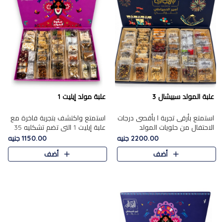
علبة المولد سبيشال 3
علبة مولد إيليت 1
استمتع بأرقى تجربة ا بأقصى درجات
استمتع واكتشف بتجربة فاخرة مع
الاحتفال من حلويات المولد
علبة إيليت 1 التي تضم تشكليه 35
المصريه الأصيلة مع هذه الفخامة
قطعة من أرقى حلويات المولد
2200.00 جنيه
1150.00 جنيه
مع علبة سبيشال 3 التي تضم 56
المصري الأصيلة ,معروضة بشكل
أضف
أضف
قطعة من تشكيلة استثن..
جميل في علبة أنيقة ، في..