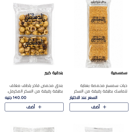
سمسمية
بندقية كبير
حبات سمسم محمصة بعناية
بندق محمص فاخر بلطف مغلف
تتماسك بطبقة رقيقة من السكر
بطبقة رقيقة من السكر المكرمل،
المكرمل، لتقدم طعم السمسم
يجمع بين النكهة الغنية ناتي
السعر عند الاختيار
140.00 جنيه
المميز وقرمشتة التي ارتبطت ببهجة
والقرمشة الراقية المرضية في
أضف
أضف
المولد عبر الأجيال.
حلوى شرقية أنيقه بطابع مميز.