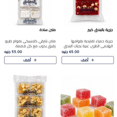
جزرية بالبندق كبير
ملبن سادة
جزرية حمراء تقليدية بقوامها
ملبن شرقي كلاسيكي بقوام طريو
الهلامي الطري، غنية بحبات البندق
رقيق يذوب مع كل قضمة،
الفاخرة التي تضيف قرمشة راقية
مغطى بطبقة ناعمة من السكر
65.00 جنيه
55.00 جنيه
إلى قوامها الناعم، لتقدم مزيجًا
البودرة ليقدم المذاق الأصيل الذي
أضف
أضف
متوازنًا من النكه..
ارتبط بحلويات المولد التقليدي..