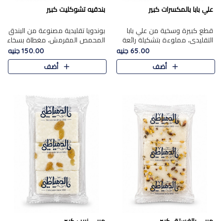
علي بابا بالمكسرات كبير
بندقيه تشوكليت كبير
قطع كبيرة وسخية من علي بابا
بوندويا تقليدية مصنوعة من البندق
التقليدي، مملوءة بتشكيلة رائعة
المحمص المقرمش، مغطاة بسخاء
من المكسرات المحمصة المحمرة.
بشوكولاتة فاخرة غنية لتحقيق
65.00 جنيه
150.00 جنيه
التوازن المثالي بين قوام القرمشة
أضف
أضف
ونكهة الشوكولاتة ا..