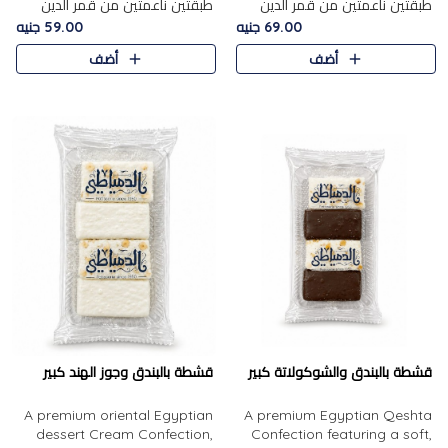
طبقتين ناعمتين من قمر الدين
طبقتين ناعمتين من قمر الدين
الفاخر، تتوسطهما حشوة غنية من
الفاخر، تتوسطهما حشوة غنية من
69.00 جنيه
59.00 جنيه
الفول السوداني المحمص، لتجمع
اللوز المحمص لتمنح مزيجًا متوازنًا
أضف
أضف
بين حلاوة المشمش الطبيعية..
من النعومة والقرمشة. ..
قشطة بالبندق والشوكولاتة كبير
قشطة بالبندق وجوز الهند كبير
A premium oriental Egyptian
A premium Egyptian Qeshta
dessert Cream Confection,
Confection featuring a soft,