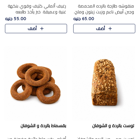
منقوشه طازجة بالرده المحمصة
رغيف ألماني كثيف وقوي بنكهة
وجبن أبيض ناعم وزيت زيتون وملح،
غنية وعميقة. خبز يأخذ طابعه
مباشرة من الفرن.الرده مع نعومة
بجدية.
65.00 جنيه
55.00 جنيه
الجبن فوق عجينة طازجة.
أضف
أضف
توست بالردة و الشوفان
بقسماط بالردة و الشوفان