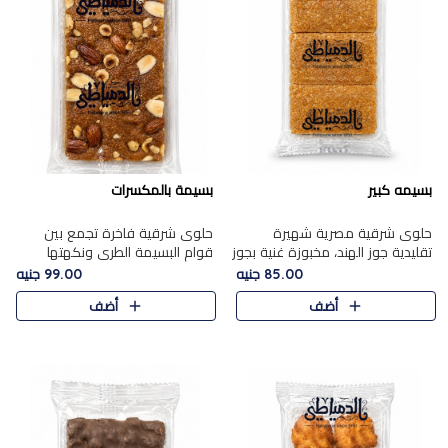
بسيمه كبير
بسيمة بالمكسرات
حلوى شرقية مصرية شهيرة
حلوى شرقية فاخرة تجمع بين
تقليدية جوز الهند، مخبوزة غنية بجوز
قوام البسيمة الطري ونكهتها
الهند، بلمسه ذهبية وتتميز بقوامها
الغنية، مزينة بتشكيلة مختارة من
85.00 جنيه
99.00 جنيه
المرمل وطعمها اللذيذ الذي يشبه
اللوز والبندق والمكسرات الفاخرة.
أضف
أضف
البسبوسة. تُخبز..
مزيج متوازن من القوام ..