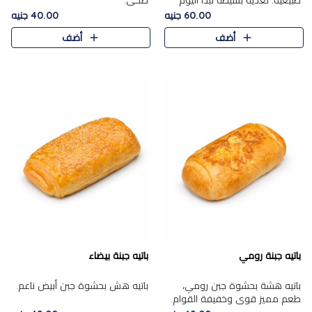
طبيعية. تغذية بسيطة تبدأ اليوم
صحي.
بشكل صحيح.
60.00 جنيه
40.00 جنيه
أضف
أضف
باتيه جبنة رومي
باتيه جبنة بيضاء
باتيه هشة بحشوة جبن رومي،
باتيه هش بحشوة جبن أبيض ناعم.
طعم مميز قوي وخفيفة القوام.