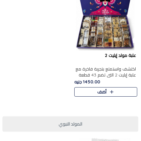
علبة مولد إيليت 2
اكتشف واستمتع بتجربة فاخرة مع
علبة إيليت 2 التي تضم 43 قطعة
تشكيلة من أرقى حلويات المولد
1450.00 جنيه
الشرقية المصرية الأصيلة ,معروضة
أضف
بشكل جميل في علبة أ..
المولد النبوي