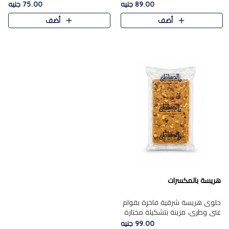
featuring a soft, creamy
creamy texture paired with a
89.00 جنيه
75.00 جنيه
texture and the distinctive
rich layer of premium
أضف
أضف
flavor of roasted hazelnuts.
chocolate and the distinctive
Smoo..
flav..
هريسة بالمكسرات
حلوى هريسة شرقية فاخرة بقوام
غني وطري، مزينة بتشكيلة مختارة
من المكسرات الفاخرة التي تضيف
99.00 جنيه