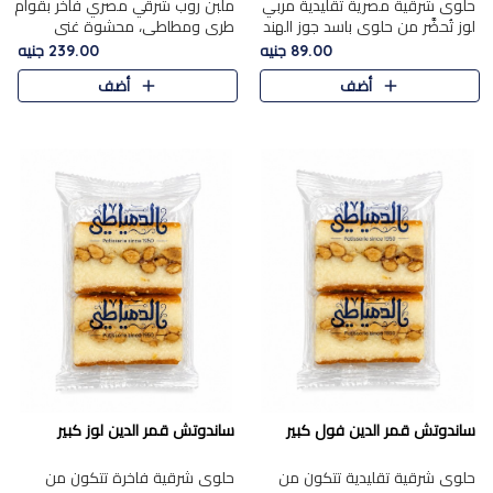
حلوى شرقية مصرية تقليدية مربي
ملبن روب شرقي مصري فاخر بقوام
لوز تُحضَّر من حلوى باسد جوز الهند
طري ومطاطي، محشوة غني
بقوام طري ومذاق غني، وتُزين
بسخاء بقطع عين الجمل واللوز
89.00 جنيه
239.00 جنيه
وتغطاه بقطع اللوز الفاخر التي
الفاخر التي تضيف قرمشة مميزة
أضف
أضف
تضيف لمسة مميزة م..
ومرضية ونكهة ناتي غنية في كل
قض..
ساندوتش قمر الدين فول كبير
ساندوتش قمر الدين لوز كبير
حلوى شرقية تقليدية تتكون من
حلوى شرقية فاخرة تتكون من