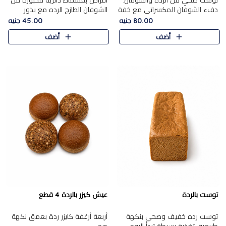
توست صحي من الرده والشوفان.
أقراص بقسماط دائرية مخبوزة من
دفء الشوفان المكسراتي مع خفة
الشوفان الطازج الرده مع بذور
الرده في كل شريحة.
مختارة. قرمشة الحبوب والبذور،
80.00 جنيه
45.00 جنيه
بداية صحية لكل صباح.
أضف
أضف
توست بالردة
عيش كيزر بالردة 4 قطع
توست رده خفيف وصحي بنكهة
أربعة أرغفة كايزر ردة بعمق نكهة