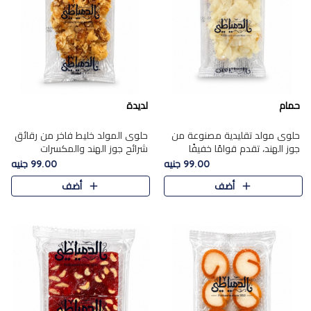
حمام
لديدة
حلوى مولد تقليدية مصنوعة من
حلوى المولد خليط فاخر من رقائق
جوز الهند، تقدم قوامًا خفيفًا
شرائح جوز الهند والمكسرات
ونكهة شرقية أصيلة تجسد روح
المحمصة، متماسك بشراب حلاوة
99.00 جنيه
99.00 جنيه
الـموسم الأعياد.
الكراميل الخفيفة ليمنحك قرمشة
أضف
أضف
غنية ومذاقًا شرقيًا أصيلً..