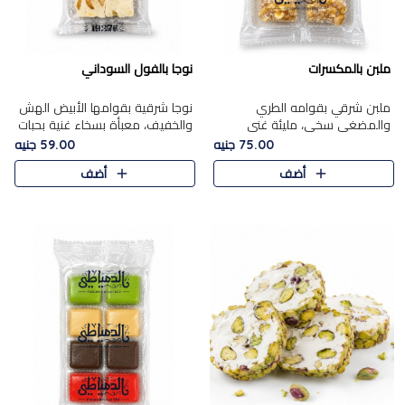
ملبن بالمكسرات
نوجا بالفول السوداني
ملبن شرقي بقوامه الطري
نوجا شرقية بقوامها الأبيض الهش
والمضغي سخي، مليئة غني
والخفيف، معبأة بسخاء غنية بحبات
بتشكيلة فاخرة من المكسرات
الفول السوداني المحمص التي
75.00 جنيه
59.00 جنيه
مشكلة المختارة التي تقدم تضيف
يقدم تضيف قرمشة مميزة مرضية
أضف
أضف
قرمشة مميزة مرضية ونكهة
وتوازنًا رائعًا مع حلا..
مكسرات غنية ف..