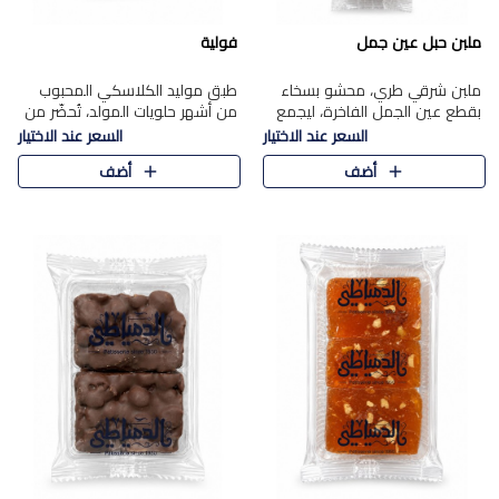
ملبن حبل عين جمل
فولية
ملبن شرقي طري، محشو بسخاء
طبق موليد الكلاسكي المحبوب
بقطع عين الجمل الفاخرة، ليجمع
من أشهر حلويات المولد، تُحضّر من
بين القوام الناعم وقرمشة الجوز
فول سوداني محمص بعناية
السعر عند الاختيار
السعر عند الاختيار
في مذاق شرقي أصيل.
ومغلف بطبقة رقيقة من السكر
أضف
أضف
المكرمل، لتمنحك قرمشة أصيلة
وم..