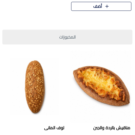
قرمشة مميزة ونكهة غنية في كل
أضف
قطعة. تجمع بين المذاق..
المخبوزات
مناقيش بالردة والجبن
لوف المانى