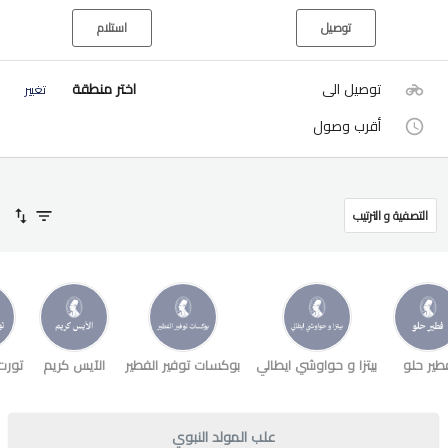
توصيل
استلام
توصيل الى
اختر منطقة
تغيير
أقرب وصول
التصفية و الترتيب
طير حلو
بيتزا و حواوشي ايطالي
بوكسات توفير الفطير
الآيس كريم
تورت
علب المولد النبوي