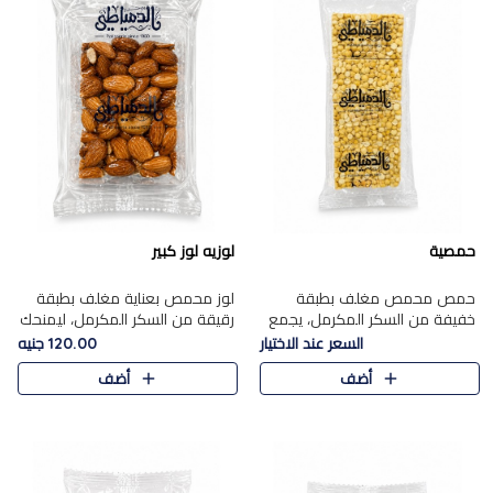
حمصية
لوزيه لوز كبير
حمص محمص مغلف بطبقة
لوز محمص بعناية مغلف بطبقة
خفيفة من السكر المكرمل، يجمع
رقيقة من السكر المكرمل، ليمنحك
بين القرمشة المميزة والطعم
قرمشة راقية ونكهة غنية تبرز
السعر عند الاختيار
120.00 جنيه
الشرقي الأصيل في واحدة من أشهر
فخامة اللوز في كل قطعة.
أضف
أضف
حلويات الموسم.