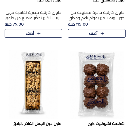
مربي بالفستق كبير
مربي زبيب كبير
حلوى شرقية فاخرة مصنوعة من
حلوى شرقية مصرية تقليدية مربى
جوز الهند، تتميز بقوام ناعم ومذاق
الزبيب الكبير تُحضَّر وتصنع من حلوي
غني، وتزين بقطع من الفستق
جوز الهند باسد بقوام طري ومذاق
115.00 جنيه
79.00 جنيه
الفاخر التي تضيف عليها قرمشة
غني، وتُزين وتغطا بحبات الزبيب
أضف
أضف
خفيفة.
الذهبي التي ..
شكلمة تشوكليت كبير
ملبن عين الجمل الفاخر بالبندق