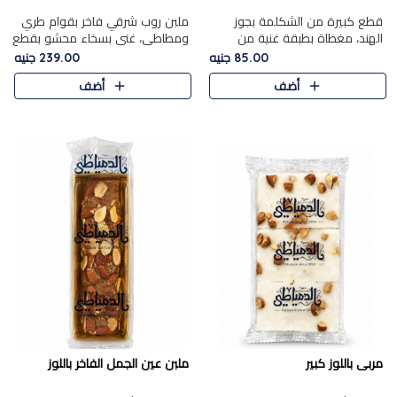
قطع كبيرة من الشكلمة بجوز
ملبن روب شرقي فاخر بقوام طري
الهند، مغطاة بطبقة غنية من
ومطاطي، غني بسخاء محشو بقطع
الشوكولاتة الفاخرة لتجمع بين
عين الجمل والبندق المحمص التي
85.00 جنيه
239.00 جنيه
القوام الطري من الداخل مركز جوز
تضيف قرمشة مميزة مُرضية
أضف
أضف
الهند المطاطي والمذاق الغن..
ونكهة جوزية غنية في كل
قضمة...
مربى باللوز كبير
ملبن عين الجمل الفاخر باللوز