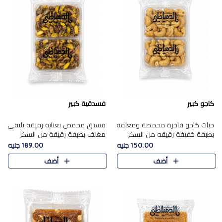
كاجو كبير
فسدقية كبير
حبات كاجو فاخرة محمصة ومغلفة
فستق محمص بعناية رقيقه يلتقي
بطبقة خفيفة رقيقه من السكر
مغلف بطبقة رقيقة من السكر
المكرمل، تجمع بين توازن النعومة
المكرمل، ليقدم مذاقًا فاخرًا حلوي
150.00 جنيه
189.00 جنيه
زبدية غنية فاخرة والقرمشة
شرقية فاخرة ونكهة غنية ناتي تميز
أضف
أضف
المرضية في حلوى شرقية بطاب..
كل قطعة و قوام هش