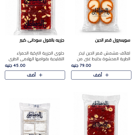
سويسرول قمر الدين
جزريه بالفول سودانى كبير
لفائف مشمش قمر الدين ليذر
حلوى الجزرية التركية الحمراء
الطرية المحشوة بخليط غني من
التقليدية بقوامها الهلامي الطري
جوز الهند الأبيض والمكسرات
ولونها الأحمر المميز، محشوة
79.00 جنيه
45.00 جنيه
الفاخرة، يقدم المذاق الحلو
بسخاء بالفول السوداني المحمص
أضف
أضف
الطبيعي لقمر الدين و تجمع بين
لتمنحك توازنًا رائعًا ..
حل..