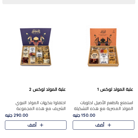
علبة المولد لوكس 1
علبة المولد لوكس 2
استمتع بالطعم الأصيل لحلويات
احتفلوا بنكهات المولد النبوي
المولد المصرية مع هذه التشكيلة
الشريف مع هذه المجموعة
المختارة بعناية من 9 قطع. تتضمن
الفاخرة المكونة من 19 قطعة،
150.00 جنيه
290.00 جنيه
التشكيلة جوزرية مع فول،ملبان
والتي تم اختيارها بعناية فائقة لتُبرز
أضف
أضف
سادة، ملبان
تشكيلة واسعة من الحلويات
التقليدية المفضلة. تشمل
المجموعة .....