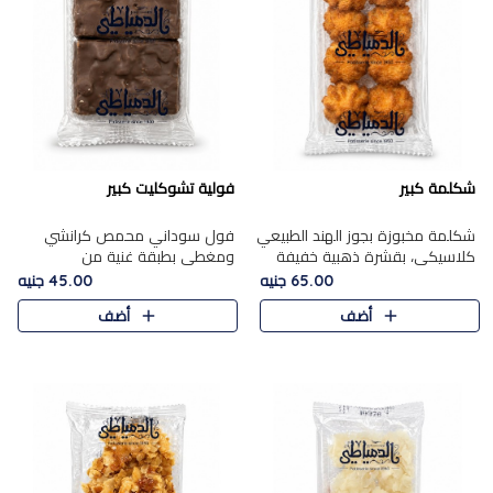
شكلمة كبير
فولية تشوكليت كبير
شكلمة مخبوزة بجوز الهند الطبيعي
فول سوداني محمص كرانشي
كلاسيكي، بقشرة ذهبية خفيفة
ومغطى بطبقة غنية من
وقلب طري رطب يذوب في الفم،
الشوكولاتة، يجمع بين طعم
65.00 جنيه
45.00 جنيه
تمنحك المذاق الشرقي الحلو الأصيل
القرمشة الأصيلة الكلاسكيكية
أضف
أضف
التقليدي في كل لقمة.
التقليدية للفول السوداني وحلاوة
الشوكولاتة ا..