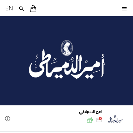
EN
امير الدمياطي