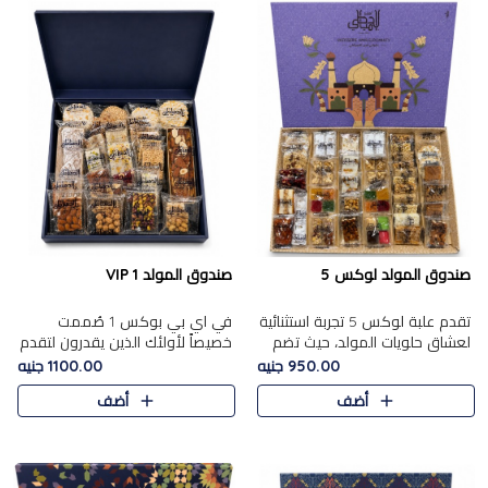
صندوق المولد لوكس 5
صندوق المولد VIP 1
تقدم علبة لوكس 5 تجربة استثنائية
في اي بي بوكس 1 صُممت
لعشاق حلويات المولد، حيث تضم
خصيصاً لأولئك الذين يقدرون لتقدم
42 قطعة من تشكيلة فاخرة تجمع
تجربة استثنائية بوكس تجمع بين
950.00 جنيه
1100.00 جنيه
بين أشهر الأصناف التقليدية وأصناف
أفخر حلويات المولد المصري مع
أضف
أضف
مميزة مختارة بع..
تشكيلة مختارة من الأصناف ..