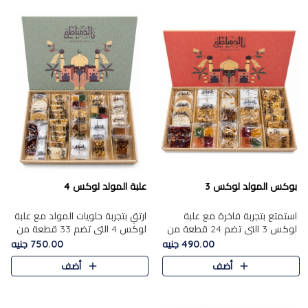
بوكس المولد لوكس 3
علبة المولد لوكس 4
استمتع بتجربة فاخرة مع علبة
ارتقِ بتجربة حلويات المولد مع علبة
لوكس 3 التي تضم 24 قطعة من
لوكس 4 التي تضم 33 قطعة من
أشهر حلويات المولد الشرقية
تشكيلة فاخرة ومتنوعة من أشهر
490.00 جنيه
750.00 جنيه
المختارة بعناية. تحتوي التشكيلة
الأصناف الشرقية. تحتوي العلبة على
أضف
أضف
على الجزرية بالفول، والملب..
الجزرية بالفول،..