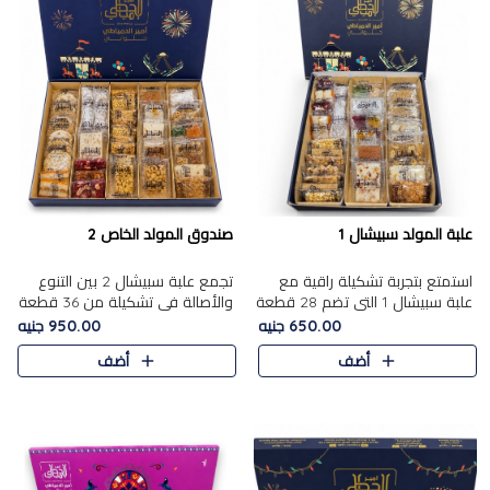
علبة المولد سبيشال 1
صندوق المولد الخاص 2
استمتع بتجربة تشكيلة راقية مع
تجمع علبة سبيشال 2 بين التنوع
علبة سبيشال 1 التي تضم 28 قطعة
والأصالة في تشكيلة من 36 قطعة
من تشكيلة مختارة بعناية من أفخر
تضم أشهر حلويات المولد الشرقية.
650.00 جنيه
950.00 جنيه
حلويات المولد المصرية الأصلية
تحتوي العلبة على الجزرية بالفول،
أضف
أضف
الشرقية. تحتوي ال..
والجزرية بالبن..