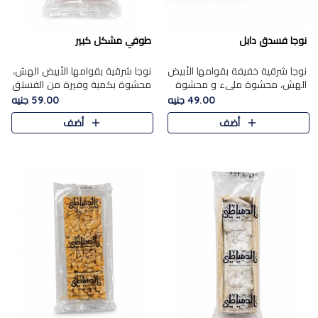
نوجا فسدق دابل
طوفي مشكل كبير
نوجا شرقية خفيفة بقوامها الأبيض
نوجا شرقية بقوامها الأبيض الهش،
الهش، محشوة مليء و محشوة
محشوة بكمية وفيرة من الفستق
بـكمية وفيرة من الفستق الفاخر
الفاخر لتمنحك نكهة غنية وقرمشة
49.00 جنيه
59.00 جنيه
لتمنحك نكهة مكسرات غنية
مميزة في كل قطعة، لتجربة تجمع
أضف
أضف
وقرمشة مميزة في كل قطعة و
بين الفخامة والمذاق..
قضم..