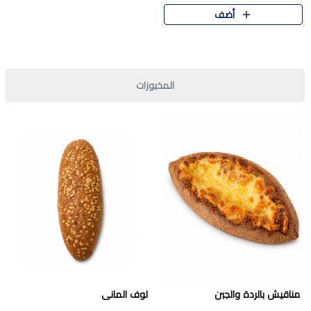
قرمشة مميزة ونكهة غنية في كل
أضف
قطعة. تجمع بين المذاق..
المخبوزات
مناقيش بالردة والجبن
لوف المانى