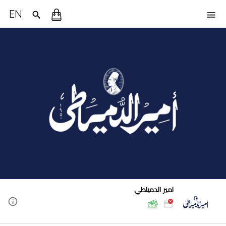
EN
امير الدمياطي