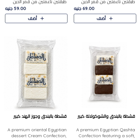
طبقتين ناعمتين من قمر الدين
طبقتين ناعمتين من قمر الدين
الفاخر، تتوسطهما حشوة غنية من
الفاخر، تتوسطهما حشوة غنية من
69.00 جنيه
59.00 جنيه
الفول السوداني المحمص، لتجمع
اللوز المحمص لتمنح مزيجًا متوازنًا
أضف
أضف
بين حلاوة المشمش الطبيعية..
من النعومة والقرمشة. ..
قشطة بالبندق والشوكولاتة كبير
قشطة بالبندق وجوز الهند كبير
A premium oriental Egyptian
A premium Egyptian Qeshta
dessert Cream Confection,
Confection featuring a soft,