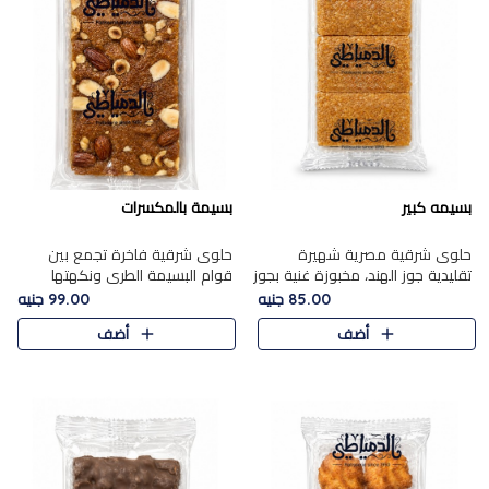
بسيمه كبير
بسيمة بالمكسرات
حلوى شرقية مصرية شهيرة
حلوى شرقية فاخرة تجمع بين
تقليدية جوز الهند، مخبوزة غنية بجوز
قوام البسيمة الطري ونكهتها
الهند، بلمسه ذهبية وتتميز بقوامها
الغنية، مزينة بتشكيلة مختارة من
85.00 جنيه
99.00 جنيه
المرمل وطعمها اللذيذ الذي يشبه
اللوز والبندق والمكسرات الفاخرة.
أضف
أضف
البسبوسة. تُخبز..
مزيج متوازن من القوام ..