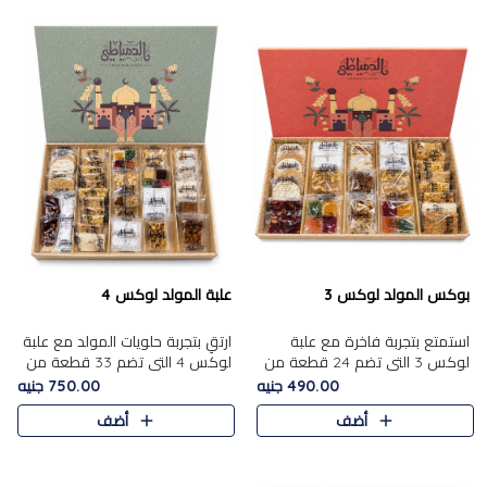
بوكس المولد لوكس 3
علبة المولد لوكس 4
استمتع بتجربة فاخرة مع علبة
ارتقِ بتجربة حلويات المولد مع علبة
لوكس 3 التي تضم 24 قطعة من
لوكس 4 التي تضم 33 قطعة من
أشهر حلويات المولد الشرقية
تشكيلة فاخرة ومتنوعة من أشهر
490.00 جنيه
750.00 جنيه
المختارة بعناية. تحتوي التشكيلة
الأصناف الشرقية. تحتوي العلبة على
أضف
أضف
على الجزرية بالفول، والملب..
الجزرية بالفول،..