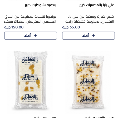
علي بابا بالمكسرات كبير
بندقيه تشوكليت كبير
قطع كبيرة وسخية من علي بابا
بوندويا تقليدية مصنوعة من البندق
التقليدي، مملوءة بتشكيلة رائعة
المحمص المقرمش، مغطاة بسخاء
من المكسرات المحمصة المحمرة.
بشوكولاتة فاخرة غنية لتحقيق
65.00 جنيه
150.00 جنيه
التوازن المثالي بين قوام القرمشة
أضف
أضف
ونكهة الشوكولاتة ا..