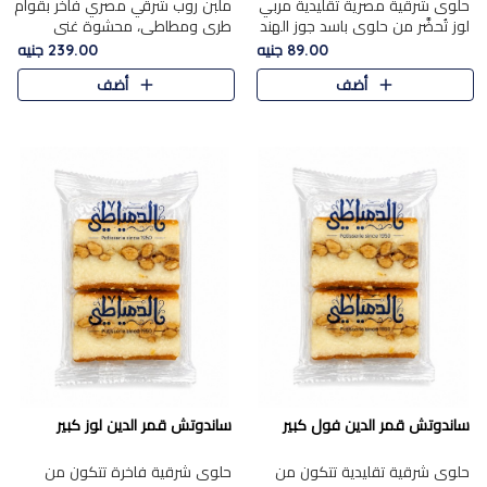
حلوى شرقية مصرية تقليدية مربي
ملبن روب شرقي مصري فاخر بقوام
لوز تُحضَّر من حلوى باسد جوز الهند
طري ومطاطي، محشوة غني
بقوام طري ومذاق غني، وتُزين
بسخاء بقطع عين الجمل واللوز
89.00 جنيه
239.00 جنيه
وتغطاه بقطع اللوز الفاخر التي
الفاخر التي تضيف قرمشة مميزة
أضف
أضف
تضيف لمسة مميزة م..
ومرضية ونكهة ناتي غنية في كل
قض..
ساندوتش قمر الدين فول كبير
ساندوتش قمر الدين لوز كبير
حلوى شرقية تقليدية تتكون من
حلوى شرقية فاخرة تتكون من