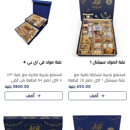
علبة المولد سبيشال 1
علبة مولد في اي بي 4
استمتع بتجربة تشكيلة راقية مع
استمتع بتجربة فاخرة مع علبة VIP
علبة سبيشال 1 التي تضم 28 قطعة
4 التي تضم 84 قطعة من أرقى
من تشكيلة مختارة بعناية من أفخر
حلويات المولد الشرقية، في تشكيلة
650.00 جنيه
3800.00 جنيه
حلويات المولد المصرية الأصلية
غنية تجمع بين الحلويات التقليدية
أضف
أضف
الشرقية. تحتوي ال..
والمكسرات الفاخرة. تحتوي العلبة
على.....