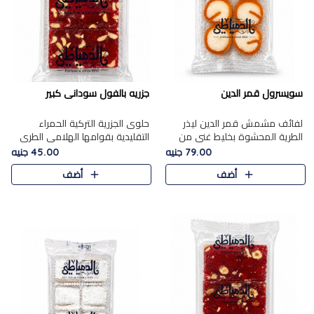
سويسرول قمر الدين
جزريه بالفول سودانى كبير
لفائف مشمش قمر الدين ليذر
حلوى الجزرية التركية الحمراء
الطرية المحشوة بخليط غني من
التقليدية بقوامها الهلامي الطري
جوز الهند الأبيض والمكسرات
ولونها الأحمر المميز، محشوة
79.00 جنيه
45.00 جنيه
الفاخرة، يقدم المذاق الحلو
بسخاء بالفول السوداني المحمص
أضف
أضف
الطبيعي لقمر الدين و تجمع بين
لتمنحك توازنًا رائعًا ..
حل..