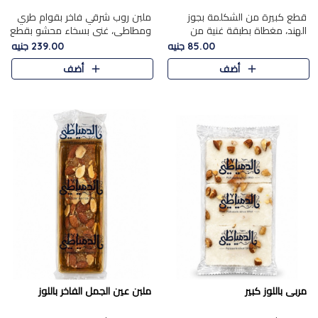
قطع كبيرة من الشكلمة بجوز
ملبن روب شرقي فاخر بقوام طري
الهند، مغطاة بطبقة غنية من
ومطاطي، غني بسخاء محشو بقطع
الشوكولاتة الفاخرة لتجمع بين
عين الجمل والبندق المحمص التي
85.00 جنيه
239.00 جنيه
القوام الطري من الداخل مركز جوز
تضيف قرمشة مميزة مُرضية
أضف
أضف
الهند المطاطي والمذاق الغن..
ونكهة جوزية غنية في كل
قضمة...
مربى باللوز كبير
ملبن عين الجمل الفاخر باللوز