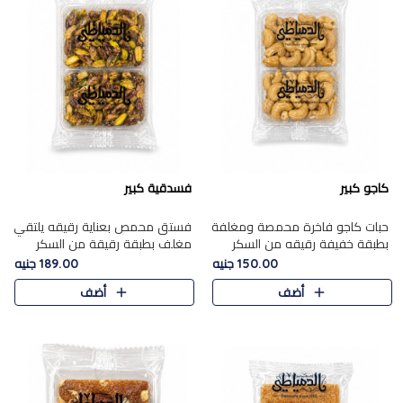
كاجو كبير
فسدقية كبير
حبات كاجو فاخرة محمصة ومغلفة
فستق محمص بعناية رقيقه يلتقي
بطبقة خفيفة رقيقه من السكر
مغلف بطبقة رقيقة من السكر
المكرمل، تجمع بين توازن النعومة
المكرمل، ليقدم مذاقًا فاخرًا حلوي
150.00 جنيه
189.00 جنيه
زبدية غنية فاخرة والقرمشة
شرقية فاخرة ونكهة غنية ناتي تميز
أضف
أضف
المرضية في حلوى شرقية بطاب..
كل قطعة و قوام هش