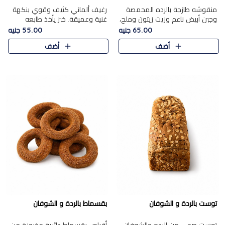
منقوشه طازجة بالرده المحمصة
رغيف ألماني كثيف وقوي بنكهة
وجبن أبيض ناعم وزيت زيتون وملح،
غنية وعميقة. خبز يأخذ طابعه
مباشرة من الفرن.الرده مع نعومة
بجدية.
65.00 جنيه
55.00 جنيه
الجبن فوق عجينة طازجة.
أضف
أضف
توست بالردة و الشوفان
بقسماط بالردة و الشوفان