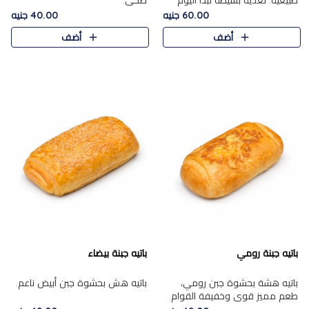
طبيعية. تغذية بسيطة تبدأ اليوم
صحي.
بشكل صحيح.
60.00 جنيه
40.00 جنيه
أضف
أضف
باتيه جبنة رومي
باتيه جبنة بيضاء
باتيه هشة بحشوة جبن رومي،
باتيه هش بحشوة جبن أبيض ناعم.
طعم مميز قوي وخفيفة القوام.