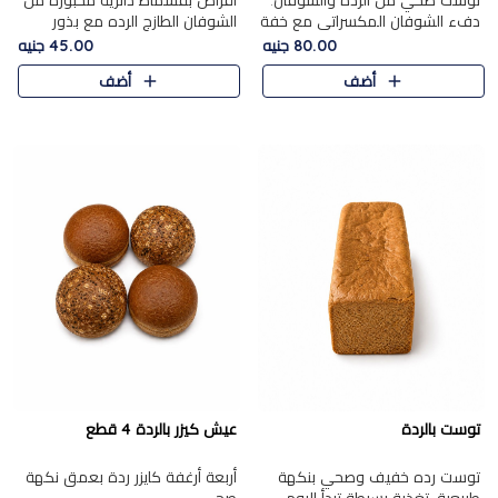
توست صحي من الرده والشوفان.
أقراص بقسماط دائرية مخبوزة من
دفء الشوفان المكسراتي مع خفة
الشوفان الطازج الرده مع بذور
الرده في كل شريحة.
مختارة. قرمشة الحبوب والبذور،
80.00 جنيه
45.00 جنيه
بداية صحية لكل صباح.
أضف
أضف
توست بالردة
عيش كيزر بالردة 4 قطع
توست رده خفيف وصحي بنكهة
أربعة أرغفة كايزر ردة بعمق نكهة