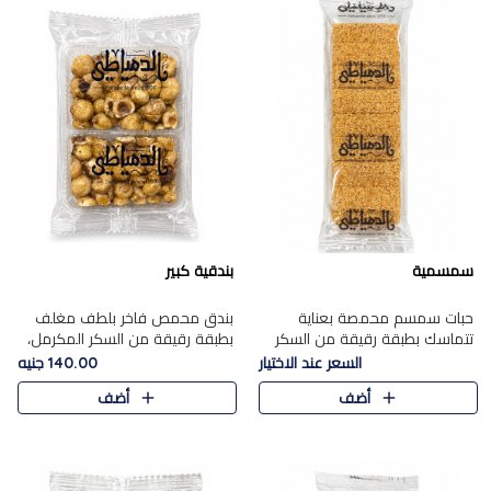
سمسمية
بندقية كبير
حبات سمسم محمصة بعناية
بندق محمص فاخر بلطف مغلف
تتماسك بطبقة رقيقة من السكر
بطبقة رقيقة من السكر المكرمل،
المكرمل، لتقدم طعم السمسم
يجمع بين النكهة الغنية ناتي
السعر عند الاختيار
140.00 جنيه
المميز وقرمشتة التي ارتبطت ببهجة
والقرمشة الراقية المرضية في
أضف
أضف
المولد عبر الأجيال.
حلوى شرقية أنيقه بطابع مميز.