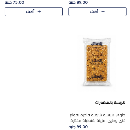
featuring a soft, creamy
creamy texture paired with a
89.00 جنيه
75.00 جنيه
texture and the distinctive
rich layer of premium
أضف
أضف
flavor of roasted hazelnuts.
chocolate and the distinctive
Smoo..
flav..
هريسة بالمكسرات
حلوى هريسة شرقية فاخرة بقوام
غني وطري، مزينة بتشكيلة مختارة
من المكسرات الفاخرة التي تضيف
99.00 جنيه