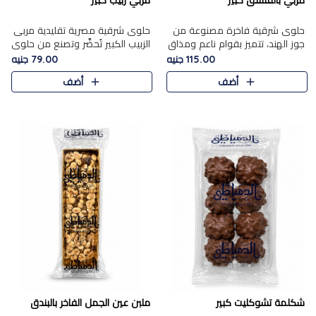
مربي بالفستق كبير
مربي زبيب كبير
حلوى شرقية فاخرة مصنوعة من
حلوى شرقية مصرية تقليدية مربى
جوز الهند، تتميز بقوام ناعم ومذاق
الزبيب الكبير تُحضَّر وتصنع من حلوي
غني، وتزين بقطع من الفستق
جوز الهند باسد بقوام طري ومذاق
115.00 جنيه
79.00 جنيه
الفاخر التي تضيف عليها قرمشة
غني، وتُزين وتغطا بحبات الزبيب
أضف
أضف
خفيفة.
الذهبي التي ..
شكلمة تشوكليت كبير
ملبن عين الجمل الفاخر بالبندق