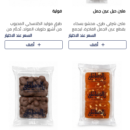
ملبن حبل عين جمل
فولية
ملبن شرقي طري، محشو بسخاء
طبق موليد الكلاسكي المحبوب
بقطع عين الجمل الفاخرة، ليجمع
من أشهر حلويات المولد، تُحضّر من
بين القوام الناعم وقرمشة الجوز
فول سوداني محمص بعناية
السعر عند الاختيار
السعر عند الاختيار
في مذاق شرقي أصيل.
ومغلف بطبقة رقيقة من السكر
أضف
أضف
المكرمل، لتمنحك قرمشة أصيلة
وم..