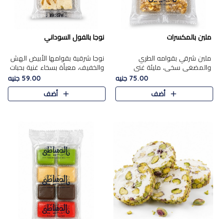
ملبن بالمكسرات
نوجا بالفول السوداني
ملبن شرقي بقوامه الطري
نوجا شرقية بقوامها الأبيض الهش
والمضغي سخي، مليئة غني
والخفيف، معبأة بسخاء غنية بحبات
بتشكيلة فاخرة من المكسرات
الفول السوداني المحمص التي
75.00 جنيه
59.00 جنيه
مشكلة المختارة التي تقدم تضيف
يقدم تضيف قرمشة مميزة مرضية
أضف
أضف
قرمشة مميزة مرضية ونكهة
وتوازنًا رائعًا مع حلا..
مكسرات غنية ف..