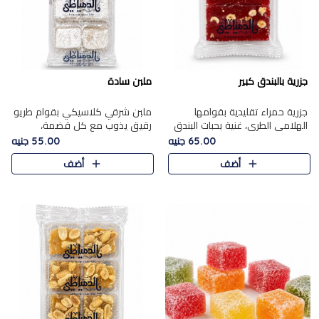
جزرية بالبندق كبير
ملبن سادة
جزرية حمراء تقليدية بقوامها
ملبن شرقي كلاسيكي بقوام طريو
الهلامي الطري، غنية بحبات البندق
رقيق يذوب مع كل قضمة،
الفاخرة التي تضيف قرمشة راقية
مغطى بطبقة ناعمة من السكر
65.00 جنيه
55.00 جنيه
إلى قوامها الناعم، لتقدم مزيجًا
البودرة ليقدم المذاق الأصيل الذي
أضف
أضف
متوازنًا من النكه..
ارتبط بحلويات المولد التقليدي..