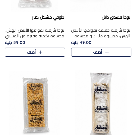
نوجا فسدق دابل
طوفي مشكل كبير
نوجا شرقية خفيفة بقوامها الأبيض
نوجا شرقية بقوامها الأبيض الهش،
الهش، محشوة مليء و محشوة
محشوة بكمية وفيرة من الفستق
بـكمية وفيرة من الفستق الفاخر
الفاخر لتمنحك نكهة غنية وقرمشة
49.00 جنيه
59.00 جنيه
لتمنحك نكهة مكسرات غنية
مميزة في كل قطعة، لتجربة تجمع
أضف
أضف
وقرمشة مميزة في كل قطعة و
بين الفخامة والمذاق..
قضم..