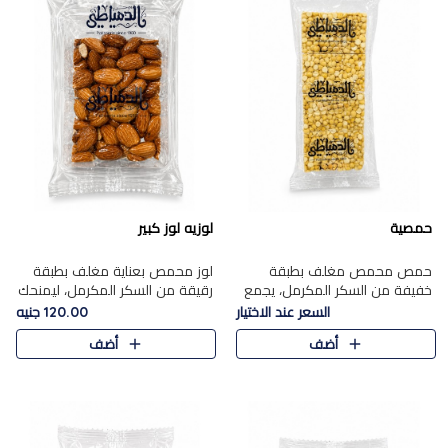
حمصية
لوزيه لوز كبير
حمص محمص مغلف بطبقة
لوز محمص بعناية مغلف بطبقة
خفيفة من السكر المكرمل، يجمع
رقيقة من السكر المكرمل، ليمنحك
بين القرمشة المميزة والطعم
قرمشة راقية ونكهة غنية تبرز
السعر عند الاختيار
120.00 جنيه
الشرقي الأصيل في واحدة من أشهر
فخامة اللوز في كل قطعة.
أضف
أضف
حلويات الموسم.