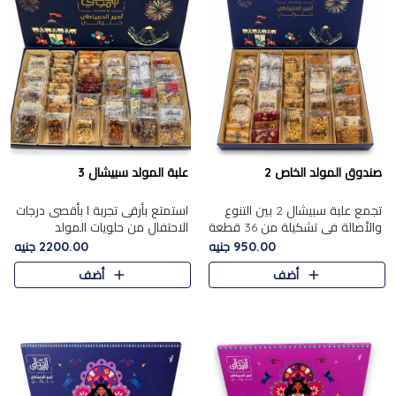
صندوق المولد الخاص 2
علبة المولد سبيشال 3
تجمع علبة سبيشال 2 بين التنوع
استمتع بأرقى تجربة ا بأقصى درجات
والأصالة في تشكيلة من 36 قطعة
الاحتفال من حلويات المولد
تضم أشهر حلويات المولد الشرقية.
المصريه الأصيلة مع هذه الفخامة
950.00 جنيه
2200.00 جنيه
تحتوي العلبة على الجزرية بالفول،
مع علبة سبيشال 3 التي تضم 56
أضف
أضف
والجزرية بالبن..
قطعة من تشكيلة استثن..