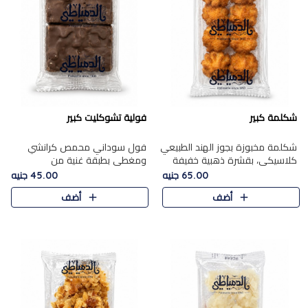
شكلمة كبير
فولية تشوكليت كبير
شكلمة مخبوزة بجوز الهند الطبيعي
فول سوداني محمص كرانشي
كلاسيكي، بقشرة ذهبية خفيفة
ومغطى بطبقة غنية من
وقلب طري رطب يذوب في الفم،
الشوكولاتة، يجمع بين طعم
65.00 جنيه
45.00 جنيه
تمنحك المذاق الشرقي الحلو الأصيل
القرمشة الأصيلة الكلاسكيكية
أضف
أضف
التقليدي في كل لقمة.
التقليدية للفول السوداني وحلاوة
الشوكولاتة ا..