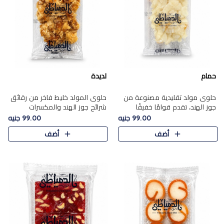
حمام
لديدة
حلوى مولد تقليدية مصنوعة من
حلوى المولد خليط فاخر من رقائق
جوز الهند، تقدم قوامًا خفيفًا
شرائح جوز الهند والمكسرات
ونكهة شرقية أصيلة تجسد روح
المحمصة، متماسك بشراب حلاوة
99.00 جنيه
99.00 جنيه
الـموسم الأعياد.
الكراميل الخفيفة ليمنحك قرمشة
أضف
أضف
غنية ومذاقًا شرقيًا أصيلً..