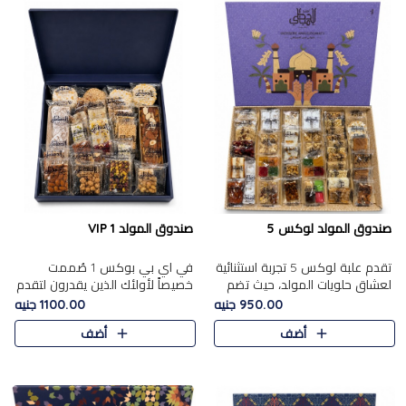
صندوق المولد لوكس 5
صندوق المولد VIP 1
تقدم علبة لوكس 5 تجربة استثنائية
في اي بي بوكس 1 صُممت
لعشاق حلويات المولد، حيث تضم
خصيصاً لأولئك الذين يقدرون لتقدم
42 قطعة من تشكيلة فاخرة تجمع
تجربة استثنائية بوكس تجمع بين
950.00 جنيه
1100.00 جنيه
بين أشهر الأصناف التقليدية وأصناف
أفخر حلويات المولد المصري مع
أضف
أضف
مميزة مختارة بع..
تشكيلة مختارة من الأصناف ..