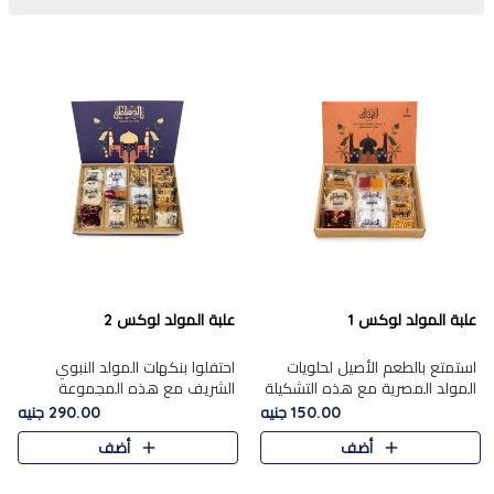
علبة المولد لوكس 1
علبة المولد لوكس 2
استمتع بالطعم الأصيل لحلويات
احتفلوا بنكهات المولد النبوي
المولد المصرية مع هذه التشكيلة
الشريف مع هذه المجموعة
المختارة بعناية من 9 قطع. تتضمن
الفاخرة المكونة من 19 قطعة،
150.00 جنيه
290.00 جنيه
التشكيلة جوزرية مع فول،ملبان
والتي تم اختيارها بعناية فائقة لتُبرز
أضف
أضف
سادة، ملبان
تشكيلة واسعة من الحلويات
التقليدية المفضلة. تشمل
المجموعة .....