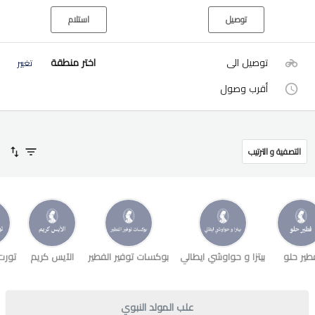
توصيل
استلام
توصيل الى
اختر منطقة
تغيير
أقرب وصول
التصفية و الترتيب
طير حلو
بيتزا و حواوشي ايطالي
بوكسات توفير الفطير
الآيس كريم
تورت
علب المولد النبوي