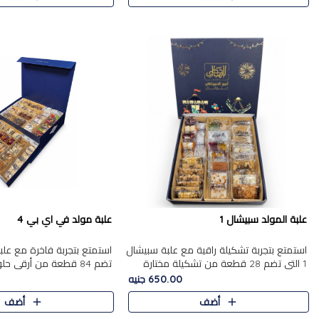
علبة المولد سبيشال 1
علبة مولد في اي بي 4
استمتع بتجربة تشكيلة راقية مع علبة سبيشال
1 التي تضم 28 قطعة من تشكيلة مختارة
تضم 84 قطعة من أرقى حل
بعناية من أفخر حلويات المولد المصرية
الشرقية، في تشكيلة غنية تج
650.00 جنيه
الأصلية الشرقية. تحتوي ال..
التقليدية والمكسرات الفاخرة
أضف
أضف
على.....