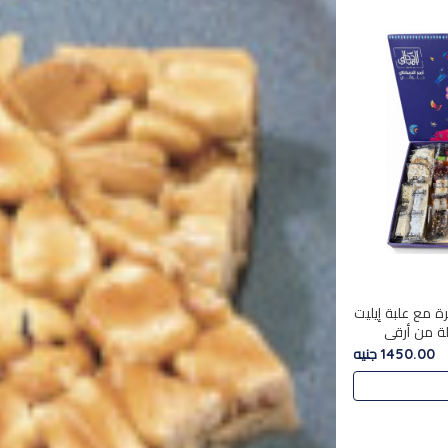
ة مع علبة إيليت
 تشكيلة من أرقى
ية الأصيلة
1450.00 جنيه
ة أ..