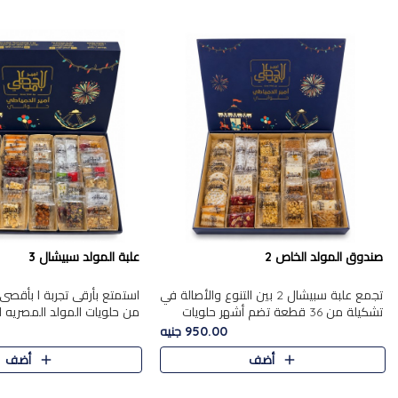
صندوق المولد الخاص 2
علبة المولد سبيشال 3
تجمع علبة سبيشال 2 بين التنوع والأصالة في
استمتع بأرقى تجربة ا بأقصى 
تشكيلة من 36 قطعة تضم أشهر حلويات
من حلويات المولد المصريه 
المولد الشرقية. تحتوي العلبة على الجزرية
950.00 جنيه
بالفول، والجزرية بالبن..
قطعة من تشكيلة استثن..
أضف
أضف