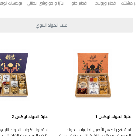
ر مشلتت
فطير ورولات
فطير حلو
بيتزا و حواوشي ايطالي
بوكسات توفير
علب المولد النبوي
علبة المولد لوكس 1
علبة المولد لوكس 2
استمتع بالطعم الأصيل لحلويات المولد
احتفلوا بنكهات المولد النب
المصرية مع هذه التشكيلة المختارة بعناية