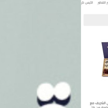
 الفطير
الآيس كريم
تورت ايس كريم
وي الشريف مع
هذه المجموعة الفاخرة المكونة من 19