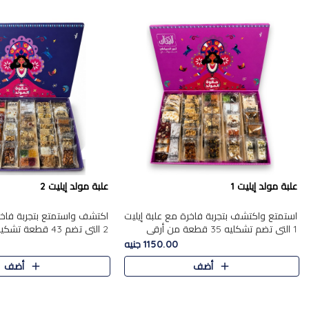
علبة مولد إيليت 1
علبة مولد إيليت 2
استمتع واكتشف بتجربة فاخرة مع علبة إيليت
اكتشف واستمتع بتجربة فاخر
1 التي تضم تشكليه 35 قطعة من أرقى
2 التي تضم 43 قطعة
حلويات المولد المصري الأصيلة ,معروضة
حلويات المولد الشرقية المصر
1150.00 جنيه
بشكل جميل في علبة أنيقة ، في..
,معروضة بشكل جميل في علب
أضف
أضف