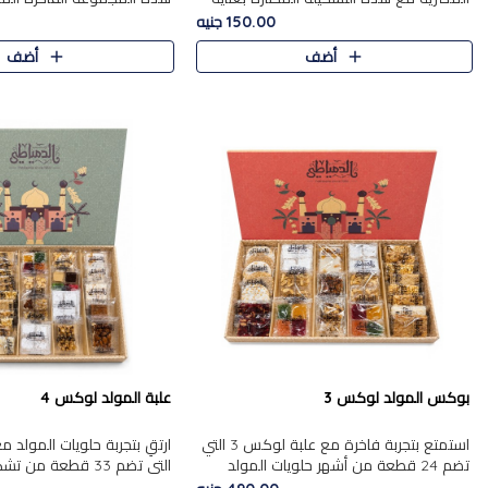
من 9 قطع. تتضمن التشكيلة جوزرية مع
قطعة، والتي تم اختيارها بعناية
150.00 جنيه
فول،ملبان سادة، ملبان
تشكيلة واسعة من الحلويات ا
أضف
أضف
المفضلة. تشمل المجموعة ...
بوكس المولد لوكس 3
علبة المولد لوكس 4
استمتع بتجربة فاخرة مع علبة لوكس 3 التي
تضم 24 قطعة من أشهر حلويات المولد
التي تضم 33 قطعة من
الشرقية المختارة بعناية. تحتوي التشكيلة على
ومتنوعة من أشهر الأصناف ا