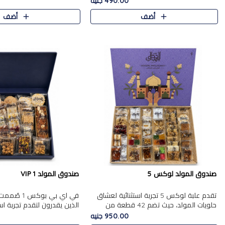
490.00 جنيه
الجزرية بالفول، والملب..
العلبة على الجزرية بالفول،..
أضف
أضف
صندوق المولد لوكس 5
صندوق المولد VIP 1
تقدم علبة لوكس 5 تجربة استثنائية لعشاق
في اي بي بوك
حلويات المولد، حيث تضم 42 قطعة من
الذين يقدرون لتقدم تجربة ا
تشكيلة فاخرة تجمع بين أشهر الأصناف
تجمع بين أفخر حلويات المو
950.00 جنيه
التقليدية وأصناف مميزة مختارة بع..
تشكيلة مختارة من الأصناف .