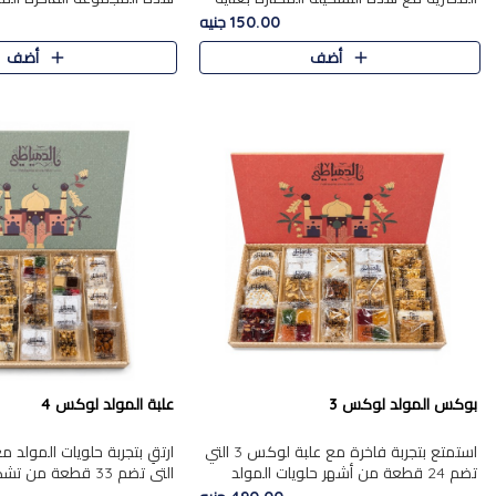
من 9 قطع. تتضمن التشكيلة جوزرية مع
قطعة، والتي تم اختيارها بعناية
150.00 جنيه
فول،ملبان سادة، ملبان
تشكيلة واسعة من الحلويات ا
أضف
أضف
المفضلة. تشمل المجموعة ...
بوكس المولد لوكس 3
علبة المولد لوكس 4
استمتع بتجربة فاخرة مع علبة لوكس 3 التي
تضم 24 قطعة من أشهر حلويات المولد
التي تضم 33 قطعة من
الشرقية المختارة بعناية. تحتوي التشكيلة على
ومتنوعة من أشهر الأصناف ا