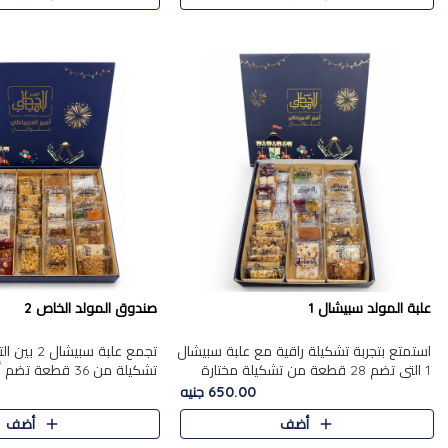
علبة المولد سبيشال 1
صندوق المولد الخاص 2
استمتع بتجربة تشكيلة راقية مع علبة سبيشال
تجمع علبة سب
1 التي تضم 28 قطعة من تشكيلة مختارة
ت
بعناية من أفخر حلويات المولد المصرية
المولد الشرقية. تحتوي العلبة
650.00 جنيه
الأصلية الشرقية. تحتوي ال..
بالفول، والجزرية بالبن..
أضف
أضف