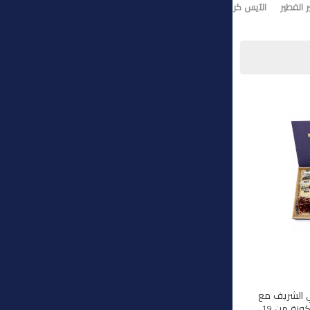
 الفطير
الآيس كريم
تورت ايس كريم
وي الشريف مع
هذه المجموعة الفاخرة المكونة من 19