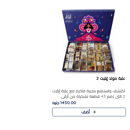
علبة مولد إيليت 2
اكتشف واستمتع بتجربة فاخرة مع علبة إيليت
2 التي تضم 43 قطعة تشكيلة من أرقى
حلويات المولد الشرقية المصرية الأصيلة
1450.00 جنيه
,معروضة بشكل جميل في علبة أ..
أضف