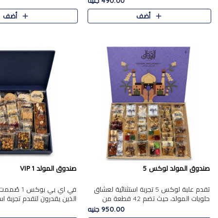
490.00 جنيه
الجزرية بالفول، والملب..
العلبة على الجزرية بالفول،..
أضف
أضف
صندوق المولد لوكس 5
صندوق المولد VIP 1
تقدم علبة لوكس 5 تجربة استثنائية لعشاق
في اي بي بوك
حلويات المولد، حيث تضم 42 قطعة من
الذين يقدرون لتقدم تجربة ا
تشكيلة فاخرة تجمع بين أشهر الأصناف
تجمع بين أفخر حلويات المو
950.00 جنيه
التقليدية وأصناف مميزة مختارة بع..
تشكيلة مختارة من الأصناف .