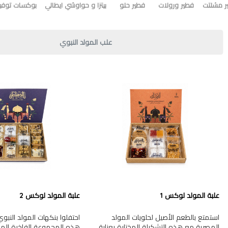
ر مشلتت
فطير ورولات
فطير حلو
بيتزا و حواوشي ايطالي
بوكسات توفير
علب المولد النبوي
علبة المولد لوكس 1
علبة المولد لوكس 2
استمتع بالطعم الأصيل لحلويات المولد
احتفلوا بنكهات المولد النب
المصرية مع هذه التشكيلة المختارة بعناية