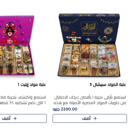
علبة المولد سبيشال 3
علبة مولد إيليت 1
استمتع بأرقى تجربة ا بأقصى درجات الاحتفال
استمتع واكتشف بتجربة فاخر
من حلويات المولد المصريه الأصيلة مع هذه
1 التي تضم 
الفخامة مع علبة سبيشال 3 التي تضم 56
حلويات المولد المصري الأص
2200.00 جنيه
قطعة من تشكيلة استثن..
بشكل جميل في علبة أنيقة ،
أضف
أضف