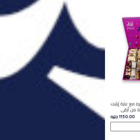
ة مع علبة إيليت
تشكليه 35 قطعة من أرقى
يلة ,معروضة
1150.00 جنيه
 في..