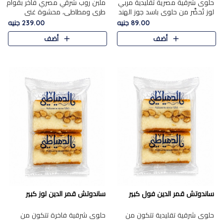
حلوى شرقية مصرية تقليدية مربي
ملبن روب شرقي مصري فاخر بقوام
لوز تُحضَّر من حلوى باسد جوز الهند
طري ومطاطي، محشوة غني
بقوام طري ومذاق غني، وتُزين
بسخاء بقطع عين الجمل واللوز
89.00 جنيه
239.00 جنيه
وتغطاه بقطع اللوز الفاخر التي
الفاخر التي تضيف قرمشة مميزة
أضف
أضف
تضيف لمسة مميزة م..
ومرضية ونكهة ناتي غنية في كل
قض..
ساندوتش قمر الدين فول كبير
ساندوتش قمر الدين لوز كبير
حلوى شرقية تقليدية تتكون من
حلوى شرقية فاخرة تتكون من