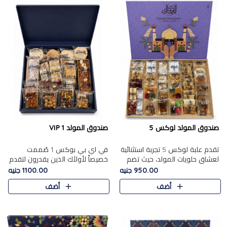
صندوق المولد لوكس 5
صندوق المولد VIP 1
تقدم علبة لوكس 5 تجربة استثنائية
في اي بي بوكس 1 صُممت
لعشاق حلويات المولد، حيث تضم
خصيصاً لأولئك الذين يقدرون لتقدم
42 قطعة من تشكيلة فاخرة تجمع
تجربة استثنائية بوكس تجمع بين
950.00 جنيه
1100.00 جنيه
بين أشهر الأصناف التقليدية وأصناف
أفخر حلويات المولد المصري مع
أضف
أضف
مميزة مختارة بع..
تشكيلة مختارة من الأصناف ..