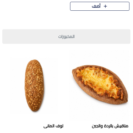
قرمشة مميزة ونكهة غنية في كل
أضف
قطعة. تجمع بين المذاق..
المخبوزات
مناقيش بالردة والجبن
لوف المانى