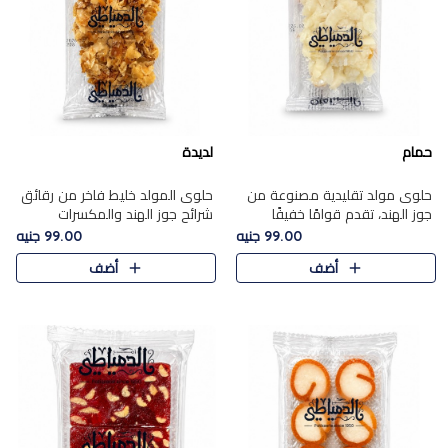
حمام
لديدة
حلوى مولد تقليدية مصنوعة من
حلوى المولد خليط فاخر من رقائق
جوز الهند، تقدم قوامًا خفيفًا
شرائح جوز الهند والمكسرات
ونكهة شرقية أصيلة تجسد روح
المحمصة، متماسك بشراب حلاوة
99.00 جنيه
99.00 جنيه
الـموسم الأعياد.
الكراميل الخفيفة ليمنحك قرمشة
أضف
أضف
غنية ومذاقًا شرقيًا أصيلً..