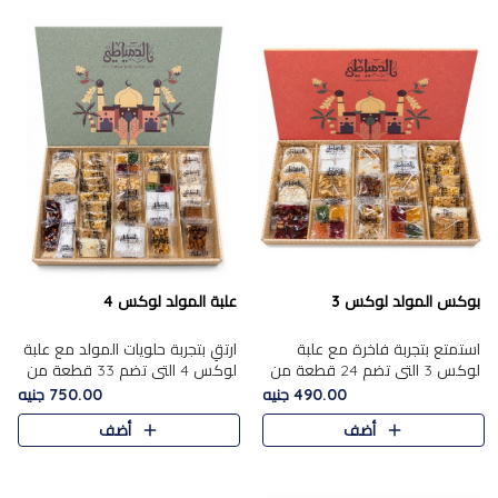
بوكس المولد لوكس 3
علبة المولد لوكس 4
استمتع بتجربة فاخرة مع علبة
ارتقِ بتجربة حلويات المولد مع علبة
لوكس 3 التي تضم 24 قطعة من
لوكس 4 التي تضم 33 قطعة من
أشهر حلويات المولد الشرقية
تشكيلة فاخرة ومتنوعة من أشهر
490.00 جنيه
750.00 جنيه
المختارة بعناية. تحتوي التشكيلة
الأصناف الشرقية. تحتوي العلبة على
أضف
أضف
على الجزرية بالفول، والملب..
الجزرية بالفول،..