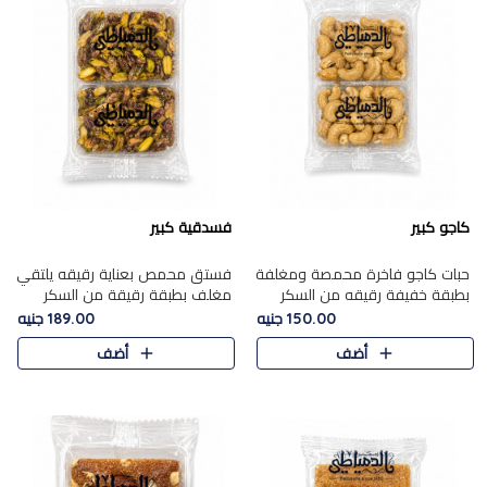
كاجو كبير
فسدقية كبير
حبات كاجو فاخرة محمصة ومغلفة
فستق محمص بعناية رقيقه يلتقي
بطبقة خفيفة رقيقه من السكر
مغلف بطبقة رقيقة من السكر
المكرمل، تجمع بين توازن النعومة
المكرمل، ليقدم مذاقًا فاخرًا حلوي
150.00 جنيه
189.00 جنيه
زبدية غنية فاخرة والقرمشة
شرقية فاخرة ونكهة غنية ناتي تميز
أضف
أضف
المرضية في حلوى شرقية بطاب..
كل قطعة و قوام هش