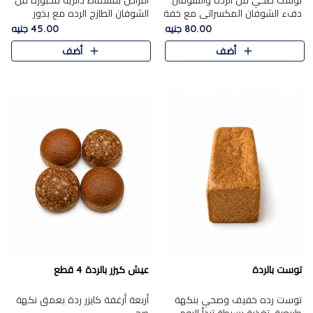
توست صحي من الرده والشوفان.
أقراص بقسماط دائرية مخبوزة من
دفء الشوفان المكسراتي مع خفة
الشوفان الطازج الرده مع بذور
الرده في كل شريحة.
مختارة. قرمشة الحبوب والبذور،
80.00 جنيه
45.00 جنيه
بداية صحية لكل صباح.
أضف
أضف
توست بالردة
عيش كيزر بالردة 4 قطع
توست رده خفيف وصحي بنكهة
أربعة أرغفة كايزر ردة بعمق نكهة