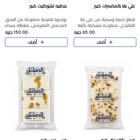
علي بابا بالمكسرات كبير
بندقيه تشوكليت كبير
قطع كبيرة وسخية من علي بابا
بوندويا تقليدية مصنوعة من البندق
التقليدي، مملوءة بتشكيلة رائعة
المحمص المقرمش، مغطاة بسخاء
من المكسرات المحمصة المحمرة.
بشوكولاتة فاخرة غنية لتحقيق
65.00 جنيه
150.00 جنيه
التوازن المثالي بين قوام القرمشة
أضف
أضف
ونكهة الشوكولاتة ا..