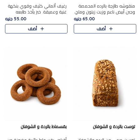
منقوشه طازجة بالرده المحمصة
رغيف ألماني كثيف وقوي بنكهة
وجبن أبيض ناعم وزيت زيتون وملح،
غنية وعميقة. خبز يأخذ طابعه
مباشرة من الفرن.الرده مع نعومة
بجدية.
65.00 جنيه
55.00 جنيه
الجبن فوق عجينة طازجة.
أضف
أضف
توست بالردة و الشوفان
بقسماط بالردة و الشوفان