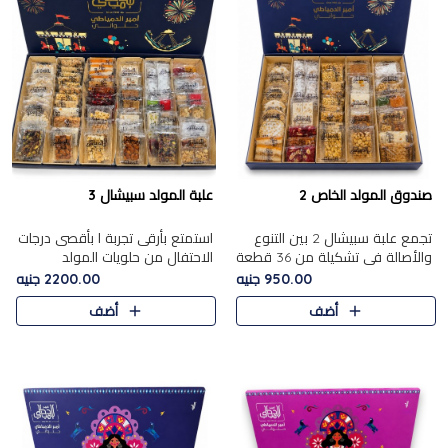
صندوق المولد الخاص 2
علبة المولد سبيشال 3
تجمع علبة سبيشال 2 بين التنوع
استمتع بأرقى تجربة ا بأقصى درجات
والأصالة في تشكيلة من 36 قطعة
الاحتفال من حلويات المولد
تضم أشهر حلويات المولد الشرقية.
المصريه الأصيلة مع هذه الفخامة
950.00 جنيه
2200.00 جنيه
تحتوي العلبة على الجزرية بالفول،
مع علبة سبيشال 3 التي تضم 56
أضف
أضف
والجزرية بالبن..
قطعة من تشكيلة استثن..