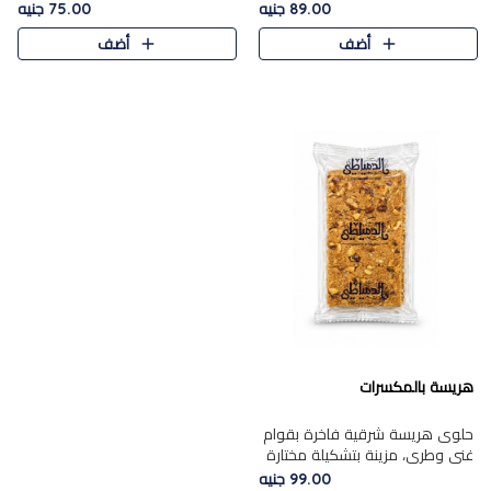
featuring a soft, creamy
creamy texture paired with a
89.00 جنيه
75.00 جنيه
texture and the distinctive
rich layer of premium
أضف
أضف
flavor of roasted hazelnuts.
chocolate and the distinctive
Smoo..
flav..
هريسة بالمكسرات
حلوى هريسة شرقية فاخرة بقوام
غني وطري، مزينة بتشكيلة مختارة
من المكسرات الفاخرة التي تضيف
99.00 جنيه