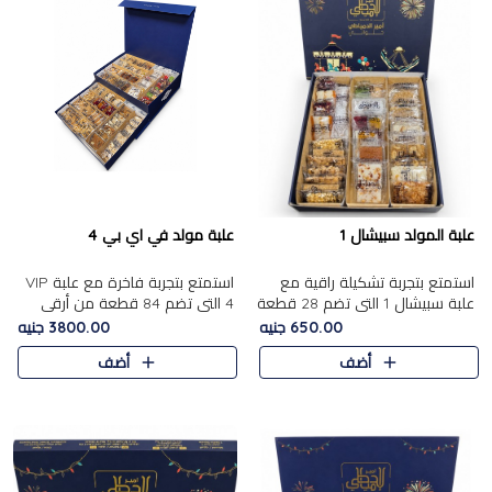
علبة المولد سبيشال 1
علبة مولد في اي بي 4
استمتع بتجربة تشكيلة راقية مع
استمتع بتجربة فاخرة مع علبة VIP
علبة سبيشال 1 التي تضم 28 قطعة
4 التي تضم 84 قطعة من أرقى
من تشكيلة مختارة بعناية من أفخر
حلويات المولد الشرقية، في تشكيلة
650.00 جنيه
3800.00 جنيه
حلويات المولد المصرية الأصلية
غنية تجمع بين الحلويات التقليدية
أضف
أضف
الشرقية. تحتوي ال..
والمكسرات الفاخرة. تحتوي العلبة
على.....