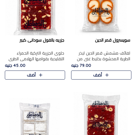
سويسرول قمر الدين
جزريه بالفول سودانى كبير
لفائف مشمش قمر الدين ليذر
حلوى الجزرية التركية الحمراء
الطرية المحشوة بخليط غني من
التقليدية بقوامها الهلامي الطري
جوز الهند الأبيض والمكسرات
ولونها الأحمر المميز، محشوة
79.00 جنيه
45.00 جنيه
الفاخرة، يقدم المذاق الحلو
بسخاء بالفول السوداني المحمص
أضف
أضف
الطبيعي لقمر الدين و تجمع بين
لتمنحك توازنًا رائعًا ..
حل..