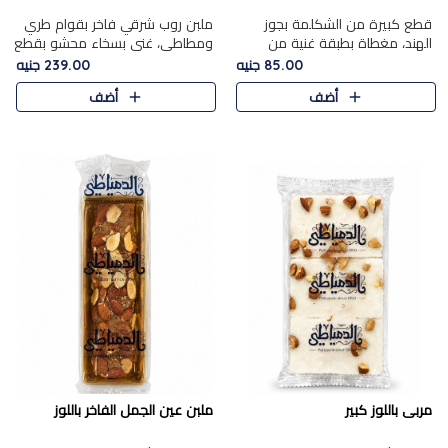
قطع كبيرة من الشكلمة بجوز
ملبن روب شرقي فاخر بقوام طري
الهند، مغطاة بطبقة غنية من
ومطاطي، غني بسخاء محشو بقطع
الشوكولاتة الفاخرة لتجمع بين
عين الجمل والبندق المحمص التي
85.00 جنيه
239.00 جنيه
القوام الطري من الداخل مركز جوز
تضيف قرمشة مميزة مُرضية
أضف
أضف
الهند المطاطي والمذاق الغن..
ونكهة جوزية غنية في كل
قضمة...
مربى باللوز كبير
ملبن عين الجمل الفاخر باللوز