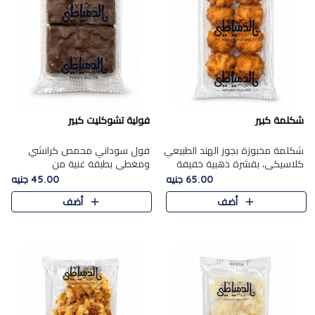
شكلمة كبير
فولية تشوكليت كبير
شكلمة مخبوزة بجوز الهند الطبيعي
فول سوداني محمص كرانشي
كلاسيكي، بقشرة ذهبية خفيفة
ومغطى بطبقة غنية من
وقلب طري رطب يذوب في الفم،
الشوكولاتة، يجمع بين طعم
65.00 جنيه
45.00 جنيه
تمنحك المذاق الشرقي الحلو الأصيل
القرمشة الأصيلة الكلاسكيكية
أضف
أضف
التقليدي في كل لقمة.
التقليدية للفول السوداني وحلاوة
الشوكولاتة ا..