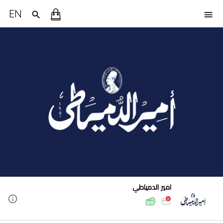
EN
امير الدمياطي