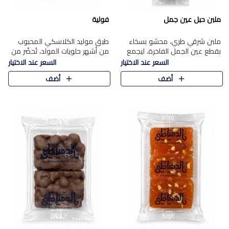
ملبن حبل عين جمل
فولية
ملبن شرقي طري، محشو بسخاء
طبق موليد الكلاسكي المحبوب
بقطع عين الجمل الفاخرة، ليجمع
من أشهر حلويات المولد، تُحضّر من
بين القوام الناعم وقرمشة الجوز
فول سوداني محمص بعناية
السعر عند الاختيار
السعر عند الاختيار
في مذاق شرقي أصيل.
ومغلف بطبقة رقيقة من السكر
أضف
أضف
المكرمل، لتمنحك قرمشة أصيلة
وم..