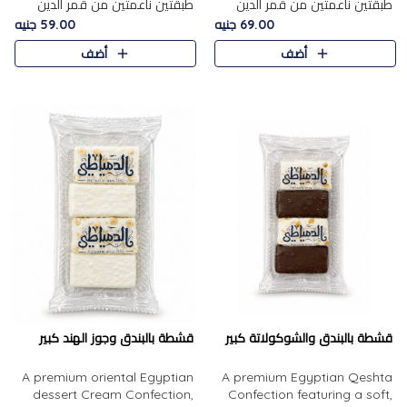
طبقتين ناعمتين من قمر الدين
طبقتين ناعمتين من قمر الدين
الفاخر، تتوسطهما حشوة غنية من
الفاخر، تتوسطهما حشوة غنية من
69.00 جنيه
59.00 جنيه
الفول السوداني المحمص، لتجمع
اللوز المحمص لتمنح مزيجًا متوازنًا
أضف
أضف
بين حلاوة المشمش الطبيعية..
من النعومة والقرمشة. ..
قشطة بالبندق والشوكولاتة كبير
قشطة بالبندق وجوز الهند كبير
A premium oriental Egyptian
A premium Egyptian Qeshta
dessert Cream Confection,
Confection featuring a soft,