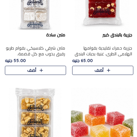
جزرية بالبندق كبير
ملبن سادة
جزرية حمراء تقليدية بقوامها
ملبن شرقي كلاسيكي بقوام طريو
الهلامي الطري، غنية بحبات البندق
رقيق يذوب مع كل قضمة،
الفاخرة التي تضيف قرمشة راقية
مغطى بطبقة ناعمة من السكر
65.00 جنيه
55.00 جنيه
إلى قوامها الناعم، لتقدم مزيجًا
البودرة ليقدم المذاق الأصيل الذي
أضف
أضف
متوازنًا من النكه..
ارتبط بحلويات المولد التقليدي..