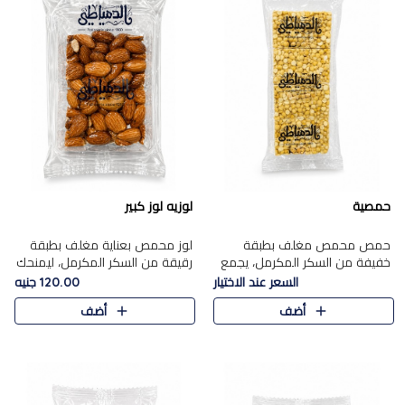
حمصية
لوزيه لوز كبير
حمص محمص مغلف بطبقة
لوز محمص بعناية مغلف بطبقة
خفيفة من السكر المكرمل، يجمع
رقيقة من السكر المكرمل، ليمنحك
بين القرمشة المميزة والطعم
قرمشة راقية ونكهة غنية تبرز
السعر عند الاختيار
120.00 جنيه
الشرقي الأصيل في واحدة من أشهر
فخامة اللوز في كل قطعة.
أضف
أضف
حلويات الموسم.