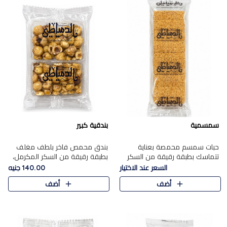
سمسمية
بندقية كبير
حبات سمسم محمصة بعناية
بندق محمص فاخر بلطف مغلف
تتماسك بطبقة رقيقة من السكر
بطبقة رقيقة من السكر المكرمل،
المكرمل، لتقدم طعم السمسم
يجمع بين النكهة الغنية ناتي
السعر عند الاختيار
140.00 جنيه
المميز وقرمشتة التي ارتبطت ببهجة
والقرمشة الراقية المرضية في
أضف
أضف
المولد عبر الأجيال.
حلوى شرقية أنيقه بطابع مميز.