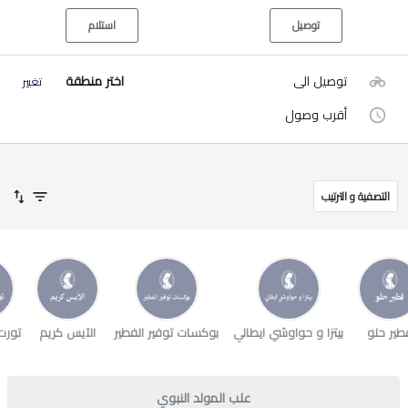
توصيل
استلام
توصيل الى
اختر منطقة
تغيير
أقرب وصول
التصفية و الترتيب
طير حلو
بيتزا و حواوشي ايطالي
بوكسات توفير الفطير
الآيس كريم
تورت
علب المولد النبوي