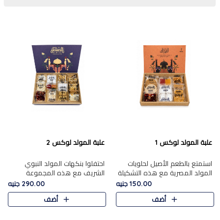
علبة المولد لوكس 1
علبة المولد لوكس 2
استمتع بالطعم الأصيل لحلويات
احتفلوا بنكهات المولد النبوي
المولد المصرية مع هذه التشكيلة
الشريف مع هذه المجموعة
المختارة بعناية من 9 قطع. تتضمن
الفاخرة المكونة من 19 قطعة،
150.00 جنيه
290.00 جنيه
التشكيلة جوزرية مع فول،ملبان
والتي تم اختيارها بعناية فائقة لتُبرز
أضف
أضف
سادة، ملبان
تشكيلة واسعة من الحلويات
التقليدية المفضلة. تشمل
المجموعة .....