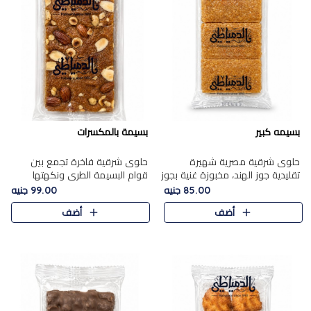
بسيمه كبير
بسيمة بالمكسرات
حلوى شرقية مصرية شهيرة
حلوى شرقية فاخرة تجمع بين
تقليدية جوز الهند، مخبوزة غنية بجوز
قوام البسيمة الطري ونكهتها
الهند، بلمسه ذهبية وتتميز بقوامها
الغنية، مزينة بتشكيلة مختارة من
85.00 جنيه
99.00 جنيه
المرمل وطعمها اللذيذ الذي يشبه
اللوز والبندق والمكسرات الفاخرة.
أضف
أضف
البسبوسة. تُخبز..
مزيج متوازن من القوام ..