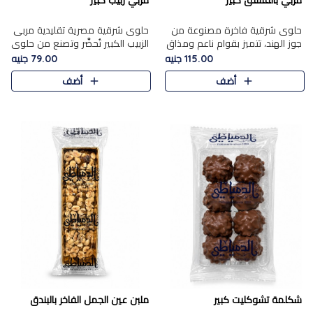
مربي بالفستق كبير
مربي زبيب كبير
حلوى شرقية فاخرة مصنوعة من
حلوى شرقية مصرية تقليدية مربى
جوز الهند، تتميز بقوام ناعم ومذاق
الزبيب الكبير تُحضَّر وتصنع من حلوي
غني، وتزين بقطع من الفستق
جوز الهند باسد بقوام طري ومذاق
115.00 جنيه
79.00 جنيه
الفاخر التي تضيف عليها قرمشة
غني، وتُزين وتغطا بحبات الزبيب
أضف
أضف
خفيفة.
الذهبي التي ..
شكلمة تشوكليت كبير
ملبن عين الجمل الفاخر بالبندق