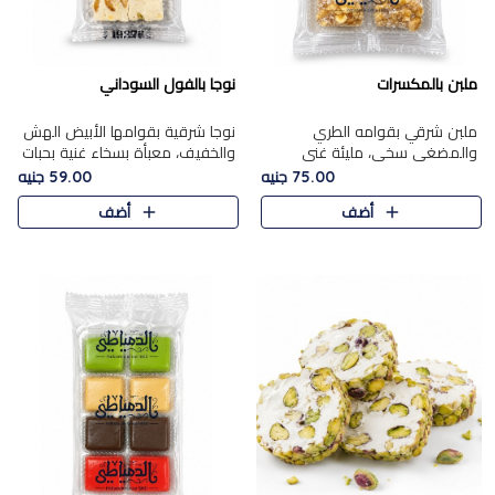
ملبن بالمكسرات
نوجا بالفول السوداني
ملبن شرقي بقوامه الطري
نوجا شرقية بقوامها الأبيض الهش
والمضغي سخي، مليئة غني
والخفيف، معبأة بسخاء غنية بحبات
بتشكيلة فاخرة من المكسرات
الفول السوداني المحمص التي
75.00 جنيه
59.00 جنيه
مشكلة المختارة التي تقدم تضيف
يقدم تضيف قرمشة مميزة مرضية
أضف
أضف
قرمشة مميزة مرضية ونكهة
وتوازنًا رائعًا مع حلا..
مكسرات غنية ف..