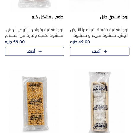
نوجا فسدق دابل
طوفي مشكل كبير
نوجا شرقية خفيفة بقوامها الأبيض
نوجا شرقية بقوامها الأبيض الهش،
الهش، محشوة مليء و محشوة
محشوة بكمية وفيرة من الفستق
بـكمية وفيرة من الفستق الفاخر
الفاخر لتمنحك نكهة غنية وقرمشة
49.00 جنيه
59.00 جنيه
لتمنحك نكهة مكسرات غنية
مميزة في كل قطعة، لتجربة تجمع
أضف
أضف
وقرمشة مميزة في كل قطعة و
بين الفخامة والمذاق..
قضم..