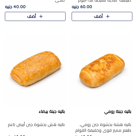
طبيعية. تغذية بسيطة تبدأ اليوم
صحي.
بشكل صحيح.
60.00 جنيه
40.00 جنيه
أضف
أضف
باتيه جبنة رومي
باتيه جبنة بيضاء
باتيه هشة بحشوة جبن رومي،
باتيه هش بحشوة جبن أبيض ناعم.
طعم مميز قوي وخفيفة القوام.