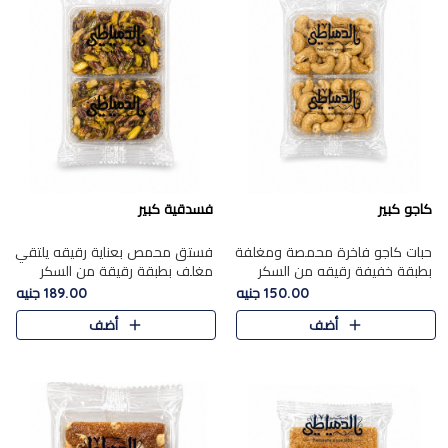
كاجو كبير
فسدقية كبير
حبات كاجو فاخرة محمصة ومغلفة
فستق محمص بعناية رقيقه يلتقي
بطبقة خفيفة رقيقه من السكر
مغلف بطبقة رقيقة من السكر
المكرمل، تجمع بين توازن النعومة
المكرمل، ليقدم مذاقًا فاخرًا حلوي
150.00 جنيه
189.00 جنيه
زبدية غنية فاخرة والقرمشة
شرقية فاخرة ونكهة غنية ناتي تميز
أضف
أضف
المرضية في حلوى شرقية بطاب..
كل قطعة و قوام هش