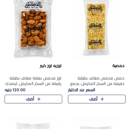
حمصية
لوزيه لوز كبير
حمص محمص مغلف بطبقة
لوز محمص بعناية مغلف بطبقة
خفيفة من السكر المكرمل، يجمع
رقيقة من السكر المكرمل، ليمنحك
بين القرمشة المميزة والطعم
قرمشة راقية ونكهة غنية تبرز
السعر عند الاختيار
120.00 جنيه
الشرقي الأصيل في واحدة من أشهر
فخامة اللوز في كل قطعة.
أضف
أضف
حلويات الموسم.