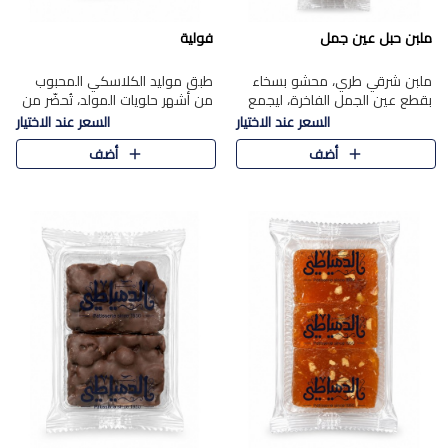
ملبن حبل عين جمل
فولية
ملبن شرقي طري، محشو بسخاء
طبق موليد الكلاسكي المحبوب
بقطع عين الجمل الفاخرة، ليجمع
من أشهر حلويات المولد، تُحضّر من
بين القوام الناعم وقرمشة الجوز
فول سوداني محمص بعناية
السعر عند الاختيار
السعر عند الاختيار
في مذاق شرقي أصيل.
ومغلف بطبقة رقيقة من السكر
أضف
أضف
المكرمل، لتمنحك قرمشة أصيلة
وم..