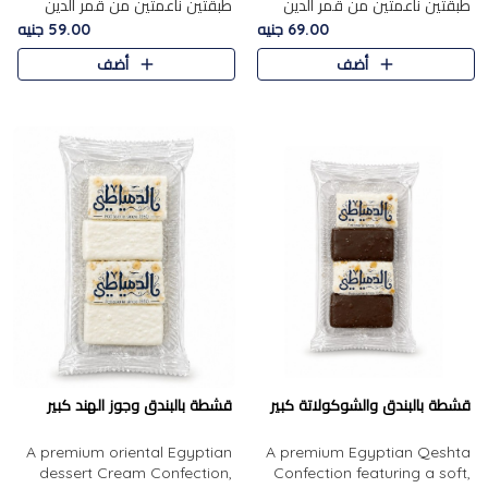
طبقتين ناعمتين من قمر الدين
طبقتين ناعمتين من قمر الدين
الفاخر، تتوسطهما حشوة غنية من
الفاخر، تتوسطهما حشوة غنية من
69.00 جنيه
59.00 جنيه
الفول السوداني المحمص، لتجمع
اللوز المحمص لتمنح مزيجًا متوازنًا
أضف
أضف
بين حلاوة المشمش الطبيعية..
من النعومة والقرمشة. ..
قشطة بالبندق والشوكولاتة كبير
قشطة بالبندق وجوز الهند كبير
A premium oriental Egyptian
A premium Egyptian Qeshta
dessert Cream Confection,
Confection featuring a soft,