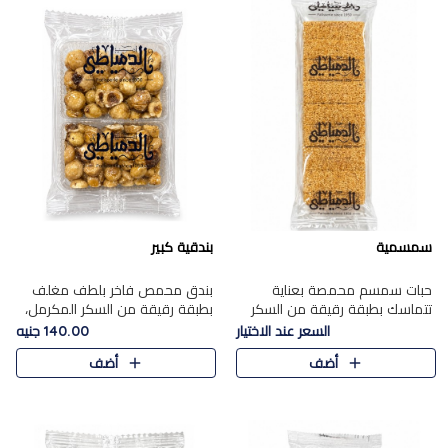
سمسمية
بندقية كبير
حبات سمسم محمصة بعناية
بندق محمص فاخر بلطف مغلف
تتماسك بطبقة رقيقة من السكر
بطبقة رقيقة من السكر المكرمل،
المكرمل، لتقدم طعم السمسم
يجمع بين النكهة الغنية ناتي
السعر عند الاختيار
140.00 جنيه
المميز وقرمشتة التي ارتبطت ببهجة
والقرمشة الراقية المرضية في
أضف
أضف
المولد عبر الأجيال.
حلوى شرقية أنيقه بطابع مميز.