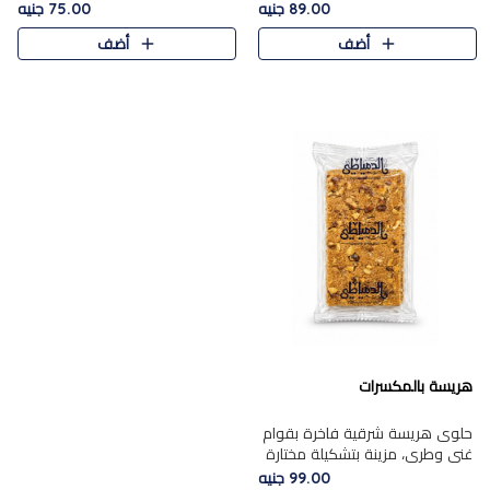
featuring a soft, creamy
creamy texture paired with a
89.00 جنيه
75.00 جنيه
texture and the distinctive
rich layer of premium
أضف
أضف
flavor of roasted hazelnuts.
chocolate and the distinctive
Smoo..
flav..
هريسة بالمكسرات
حلوى هريسة شرقية فاخرة بقوام
غني وطري، مزينة بتشكيلة مختارة
من المكسرات الفاخرة التي تضيف
99.00 جنيه