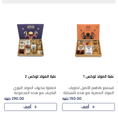
علبة المولد لوكس 1
علبة المولد لوكس 2
استمتع بالطعم الأصيل لحلويات
احتفلوا بنكهات المولد النبوي
المولد المصرية مع هذه التشكيلة
الشريف مع هذه المجموعة
المختارة بعناية من 9 قطع. تتضمن
الفاخرة المكونة من 19 قطعة،
150.00 جنيه
290.00 جنيه
التشكيلة جوزرية مع فول،ملبان
والتي تم اختيارها بعناية فائقة لتُبرز
أضف
أضف
سادة، ملبان
تشكيلة واسعة من الحلويات
التقليدية المفضلة. تشمل
المجموعة .....