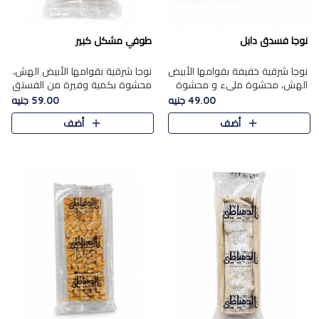
نوجا فسدق دابل
طوفي مشكل كبير
نوجا شرقية خفيفة بقوامها الأبيض
نوجا شرقية بقوامها الأبيض الهش،
الهش، محشوة مليء و محشوة
محشوة بكمية وفيرة من الفستق
بـكمية وفيرة من الفستق الفاخر
الفاخر لتمنحك نكهة غنية وقرمشة
49.00 جنيه
59.00 جنيه
لتمنحك نكهة مكسرات غنية
مميزة في كل قطعة، لتجربة تجمع
أضف
أضف
وقرمشة مميزة في كل قطعة و
بين الفخامة والمذاق..
قضم..