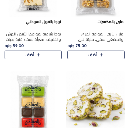
ملبن بالمكسرات
نوجا بالفول السوداني
ملبن شرقي بقوامه الطري
نوجا شرقية بقوامها الأبيض الهش
والمضغي سخي، مليئة غني
والخفيف، معبأة بسخاء غنية بحبات
بتشكيلة فاخرة من المكسرات
الفول السوداني المحمص التي
75.00 جنيه
59.00 جنيه
مشكلة المختارة التي تقدم تضيف
يقدم تضيف قرمشة مميزة مرضية
أضف
أضف
قرمشة مميزة مرضية ونكهة
وتوازنًا رائعًا مع حلا..
مكسرات غنية ف..