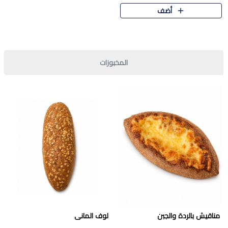
قرمشة مميزة ونكهة غنية في كل
أضف
قطعة. تجمع بين المذاق..
المخبوزات
مناقيش بالردة والجبن
لوف المانى