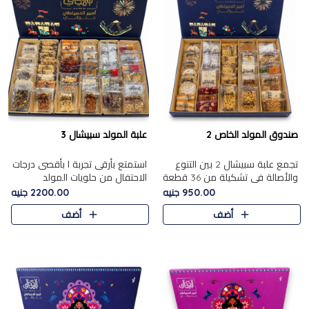
صندوق المولد الخاص 2
علبة المولد سبيشال 3
تجمع علبة سبيشال 2 بين التنوع
استمتع بأرقى تجربة ا بأقصى درجات
والأصالة في تشكيلة من 36 قطعة
الاحتفال من حلويات المولد
تضم أشهر حلويات المولد الشرقية.
المصريه الأصيلة مع هذه الفخامة
950.00 جنيه
2200.00 جنيه
تحتوي العلبة على الجزرية بالفول،
مع علبة سبيشال 3 التي تضم 56
أضف
أضف
والجزرية بالبن..
قطعة من تشكيلة استثن..