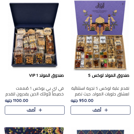
صندوق المولد لوكس 5
صندوق المولد VIP 1
تقدم علبة لوكس 5 تجربة استثنائية
في اي بي بوكس 1 صُممت
لعشاق حلويات المولد، حيث تضم
خصيصاً لأولئك الذين يقدرون لتقدم
42 قطعة من تشكيلة فاخرة تجمع
تجربة استثنائية بوكس تجمع بين
950.00 جنيه
1100.00 جنيه
بين أشهر الأصناف التقليدية وأصناف
أفخر حلويات المولد المصري مع
أضف
أضف
مميزة مختارة بع..
تشكيلة مختارة من الأصناف ..