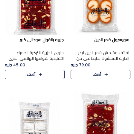
سويسرول قمر الدين
جزريه بالفول سودانى كبير
لفائف مشمش قمر الدين ليذر
حلوى الجزرية التركية الحمراء
الطرية المحشوة بخليط غني من
التقليدية بقوامها الهلامي الطري
جوز الهند الأبيض والمكسرات
ولونها الأحمر المميز، محشوة
79.00 جنيه
45.00 جنيه
الفاخرة، يقدم المذاق الحلو
بسخاء بالفول السوداني المحمص
أضف
أضف
الطبيعي لقمر الدين و تجمع بين
لتمنحك توازنًا رائعًا ..
حل..