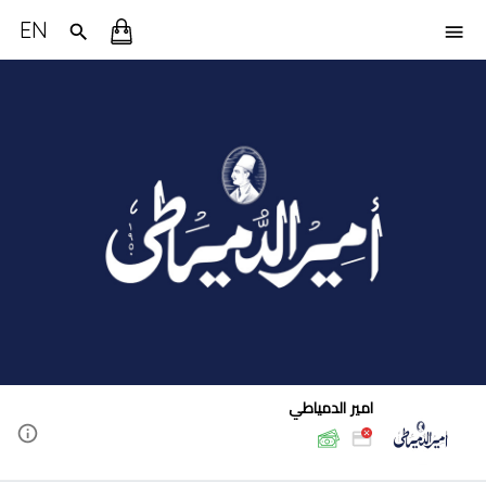
EN
امير الدمياطي