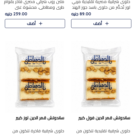
حلوى شرقية مصرية تقليدية مربي
ملبن روب شرقي مصري فاخر بقوام
لوز تُحضَّر من حلوى باسد جوز الهند
طري ومطاطي، محشوة غني
بقوام طري ومذاق غني، وتُزين
بسخاء بقطع عين الجمل واللوز
89.00 جنيه
239.00 جنيه
وتغطاه بقطع اللوز الفاخر التي
الفاخر التي تضيف قرمشة مميزة
أضف
أضف
تضيف لمسة مميزة م..
ومرضية ونكهة ناتي غنية في كل
قض..
ساندوتش قمر الدين فول كبير
ساندوتش قمر الدين لوز كبير
حلوى شرقية تقليدية تتكون من
حلوى شرقية فاخرة تتكون من