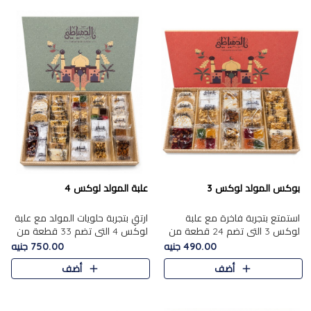
بوكس المولد لوكس 3
علبة المولد لوكس 4
استمتع بتجربة فاخرة مع علبة
ارتقِ بتجربة حلويات المولد مع علبة
لوكس 3 التي تضم 24 قطعة من
لوكس 4 التي تضم 33 قطعة من
أشهر حلويات المولد الشرقية
تشكيلة فاخرة ومتنوعة من أشهر
490.00 جنيه
750.00 جنيه
المختارة بعناية. تحتوي التشكيلة
الأصناف الشرقية. تحتوي العلبة على
أضف
أضف
على الجزرية بالفول، والملب..
الجزرية بالفول،..