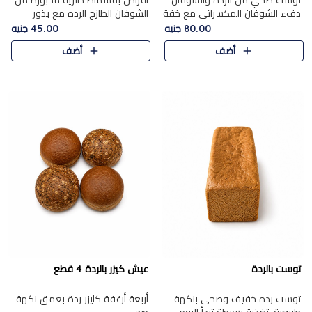
توست صحي من الرده والشوفان.
أقراص بقسماط دائرية مخبوزة من
دفء الشوفان المكسراتي مع خفة
الشوفان الطازج الرده مع بذور
الرده في كل شريحة.
مختارة. قرمشة الحبوب والبذور،
80.00 جنيه
45.00 جنيه
بداية صحية لكل صباح.
أضف
أضف
توست بالردة
عيش كيزر بالردة 4 قطع
توست رده خفيف وصحي بنكهة
أربعة أرغفة كايزر ردة بعمق نكهة