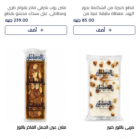
قطع كبيرة من الشكلمة بجوز
ملبن روب شرقي فاخر بقوام طري
الهند، مغطاة بطبقة غنية من
ومطاطي، غني بسخاء محشو بقطع
الشوكولاتة الفاخرة لتجمع بين
عين الجمل والبندق المحمص التي
85.00 جنيه
239.00 جنيه
القوام الطري من الداخل مركز جوز
تضيف قرمشة مميزة مُرضية
أضف
أضف
الهند المطاطي والمذاق الغن..
ونكهة جوزية غنية في كل
قضمة...
مربى باللوز كبير
ملبن عين الجمل الفاخر باللوز