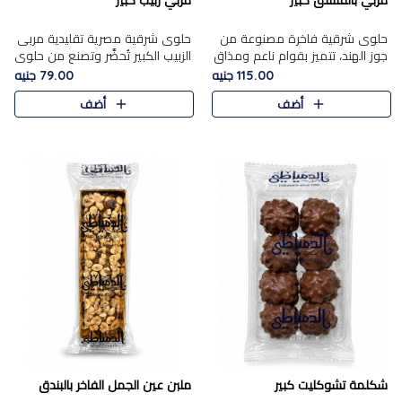
مربي بالفستق كبير
مربي زبيب كبير
حلوى شرقية فاخرة مصنوعة من
حلوى شرقية مصرية تقليدية مربى
جوز الهند، تتميز بقوام ناعم ومذاق
الزبيب الكبير تُحضَّر وتصنع من حلوي
غني، وتزين بقطع من الفستق
جوز الهند باسد بقوام طري ومذاق
115.00 جنيه
79.00 جنيه
الفاخر التي تضيف عليها قرمشة
غني، وتُزين وتغطا بحبات الزبيب
أضف
أضف
خفيفة.
الذهبي التي ..
شكلمة تشوكليت كبير
ملبن عين الجمل الفاخر بالبندق