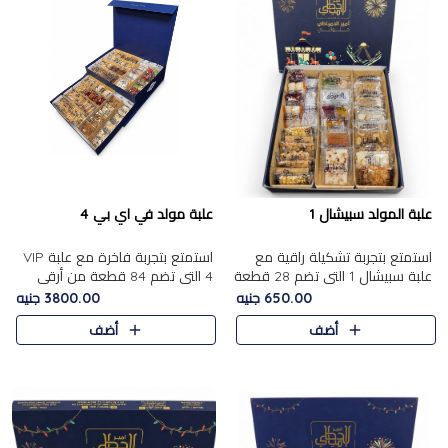
علبة المولد سبيشال 1
علبة مولد في اي بي 4
استمتع بتجربة تشكيلة راقية مع
استمتع بتجربة فاخرة مع علبة VIP
علبة سبيشال 1 التي تضم 28 قطعة
4 التي تضم 84 قطعة من أرقى
من تشكيلة مختارة بعناية من أفخر
حلويات المولد الشرقية، في تشكيلة
650.00 جنيه
3800.00 جنيه
حلويات المولد المصرية الأصلية
غنية تجمع بين الحلويات التقليدية
أضف
أضف
الشرقية. تحتوي ال..
والمكسرات الفاخرة. تحتوي العلبة
على.....