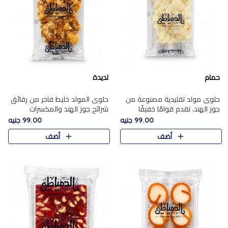
حمام
لديدة
حلوى مولد تقليدية مصنوعة من
حلوى المولد خليط فاخر من رقائق
جوز الهند، تقدم قوامًا خفيفًا
شرائح جوز الهند والمكسرات
ونكهة شرقية أصيلة تجسد روح
المحمصة، متماسك بشراب حلاوة
99.00 جنيه
99.00 جنيه
الـموسم الأعياد.
الكراميل الخفيفة ليمنحك قرمشة
أضف
أضف
غنية ومذاقًا شرقيًا أصيلً..