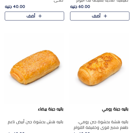
طبيعية. تغذية بسيطة تبدأ اليوم
صحي.
بشكل صحيح.
60.00 جنيه
40.00 جنيه
أضف
أضف
باتيه جبنة رومي
باتيه جبنة بيضاء
باتيه هشة بحشوة جبن رومي،
باتيه هش بحشوة جبن أبيض ناعم.
طعم مميز قوي وخفيفة القوام.