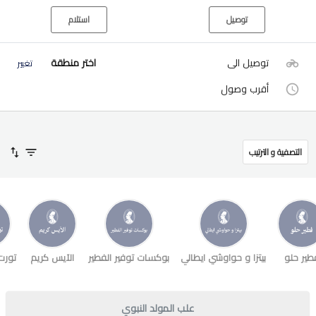
توصيل
استلام
توصيل الى
اختر منطقة
تغيير
أقرب وصول
التصفية و الترتيب
طير حلو
بيتزا و حواوشي ايطالي
بوكسات توفير الفطير
الآيس كريم
تورت
علب المولد النبوي