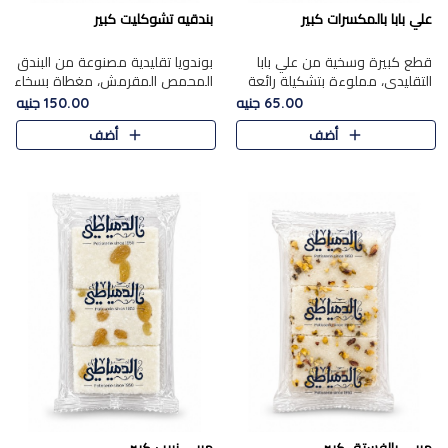
علي بابا بالمكسرات كبير
بندقيه تشوكليت كبير
قطع كبيرة وسخية من علي بابا
بوندويا تقليدية مصنوعة من البندق
التقليدي، مملوءة بتشكيلة رائعة
المحمص المقرمش، مغطاة بسخاء
من المكسرات المحمصة المحمرة.
بشوكولاتة فاخرة غنية لتحقيق
65.00 جنيه
150.00 جنيه
التوازن المثالي بين قوام القرمشة
أضف
أضف
ونكهة الشوكولاتة ا..