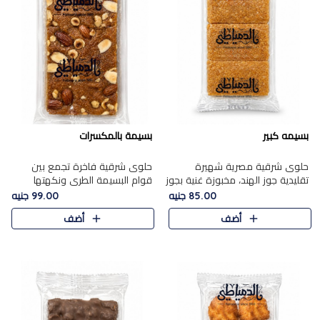
بسيمه كبير
بسيمة بالمكسرات
حلوى شرقية مصرية شهيرة
حلوى شرقية فاخرة تجمع بين
تقليدية جوز الهند، مخبوزة غنية بجوز
قوام البسيمة الطري ونكهتها
الهند، بلمسه ذهبية وتتميز بقوامها
الغنية، مزينة بتشكيلة مختارة من
85.00 جنيه
99.00 جنيه
المرمل وطعمها اللذيذ الذي يشبه
اللوز والبندق والمكسرات الفاخرة.
أضف
أضف
البسبوسة. تُخبز..
مزيج متوازن من القوام ..