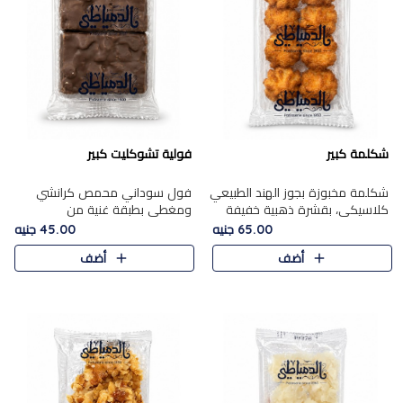
شكلمة كبير
فولية تشوكليت كبير
شكلمة مخبوزة بجوز الهند الطبيعي
فول سوداني محمص كرانشي
كلاسيكي، بقشرة ذهبية خفيفة
ومغطى بطبقة غنية من
وقلب طري رطب يذوب في الفم،
الشوكولاتة، يجمع بين طعم
65.00 جنيه
45.00 جنيه
تمنحك المذاق الشرقي الحلو الأصيل
القرمشة الأصيلة الكلاسكيكية
أضف
أضف
التقليدي في كل لقمة.
التقليدية للفول السوداني وحلاوة
الشوكولاتة ا..