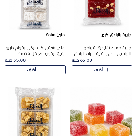
جزرية بالبندق كبير
ملبن سادة
جزرية حمراء تقليدية بقوامها
ملبن شرقي كلاسيكي بقوام طريو
الهلامي الطري، غنية بحبات البندق
رقيق يذوب مع كل قضمة،
الفاخرة التي تضيف قرمشة راقية
مغطى بطبقة ناعمة من السكر
65.00 جنيه
55.00 جنيه
إلى قوامها الناعم، لتقدم مزيجًا
البودرة ليقدم المذاق الأصيل الذي
أضف
أضف
متوازنًا من النكه..
ارتبط بحلويات المولد التقليدي..