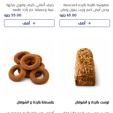
منقوشه طازجة بالرده المحمصة
رغيف ألماني كثيف وقوي بنكهة
وجبن أبيض ناعم وزيت زيتون وملح،
غنية وعميقة. خبز يأخذ طابعه
مباشرة من الفرن.الرده مع نعومة
بجدية.
65.00 جنيه
55.00 جنيه
الجبن فوق عجينة طازجة.
أضف
أضف
توست بالردة و الشوفان
بقسماط بالردة و الشوفان