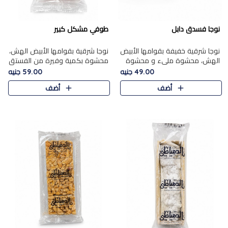
نوجا فسدق دابل
طوفي مشكل كبير
نوجا شرقية خفيفة بقوامها الأبيض
نوجا شرقية بقوامها الأبيض الهش،
الهش، محشوة مليء و محشوة
محشوة بكمية وفيرة من الفستق
بـكمية وفيرة من الفستق الفاخر
الفاخر لتمنحك نكهة غنية وقرمشة
49.00 جنيه
59.00 جنيه
لتمنحك نكهة مكسرات غنية
مميزة في كل قطعة، لتجربة تجمع
أضف
أضف
وقرمشة مميزة في كل قطعة و
بين الفخامة والمذاق..
قضم..