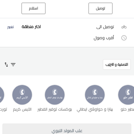
توصيل
استلام
توصيل الى
اختر منطقة
تغيير
أقرب وصول
التصفية و الترتيب
طير حلو
بيتزا و حواوشي ايطالي
بوكسات توفير الفطير
الآيس كريم
تورت
علب المولد النبوي