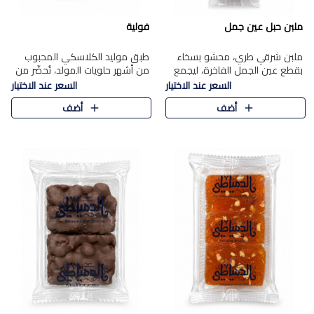
ملبن حبل عين جمل
فولية
ملبن شرقي طري، محشو بسخاء
طبق موليد الكلاسكي المحبوب
بقطع عين الجمل الفاخرة، ليجمع
من أشهر حلويات المولد، تُحضّر من
بين القوام الناعم وقرمشة الجوز
فول سوداني محمص بعناية
السعر عند الاختيار
السعر عند الاختيار
في مذاق شرقي أصيل.
ومغلف بطبقة رقيقة من السكر
أضف
أضف
المكرمل، لتمنحك قرمشة أصيلة
وم..