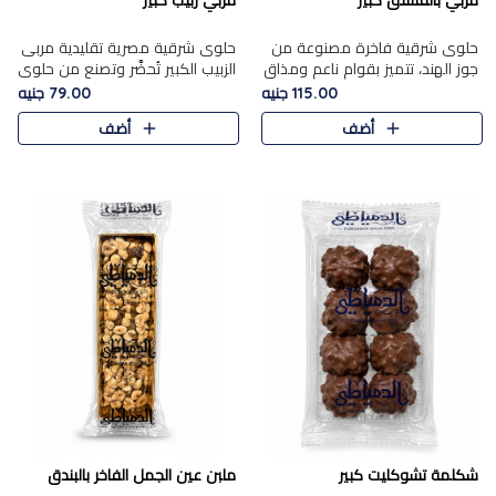
مربي بالفستق كبير
مربي زبيب كبير
حلوى شرقية فاخرة مصنوعة من
حلوى شرقية مصرية تقليدية مربى
جوز الهند، تتميز بقوام ناعم ومذاق
الزبيب الكبير تُحضَّر وتصنع من حلوي
غني، وتزين بقطع من الفستق
جوز الهند باسد بقوام طري ومذاق
115.00 جنيه
79.00 جنيه
الفاخر التي تضيف عليها قرمشة
غني، وتُزين وتغطا بحبات الزبيب
أضف
أضف
خفيفة.
الذهبي التي ..
شكلمة تشوكليت كبير
ملبن عين الجمل الفاخر بالبندق