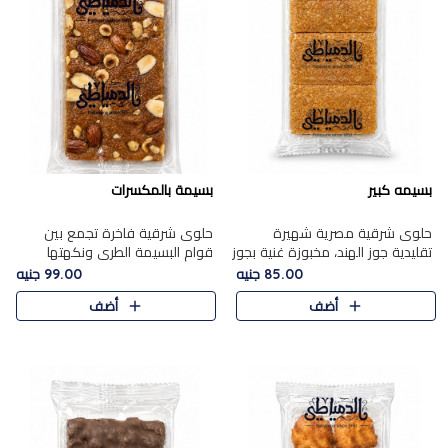
بسيمه كبير
بسيمة بالمكسرات
حلوى شرقية مصرية شهيرة
حلوى شرقية فاخرة تجمع بين
تقليدية جوز الهند، مخبوزة غنية بجوز
قوام البسيمة الطري ونكهتها
الهند، بلمسه ذهبية وتتميز بقوامها
الغنية، مزينة بتشكيلة مختارة من
85.00 جنيه
99.00 جنيه
المرمل وطعمها اللذيذ الذي يشبه
اللوز والبندق والمكسرات الفاخرة.
أضف
أضف
البسبوسة. تُخبز..
مزيج متوازن من القوام ..