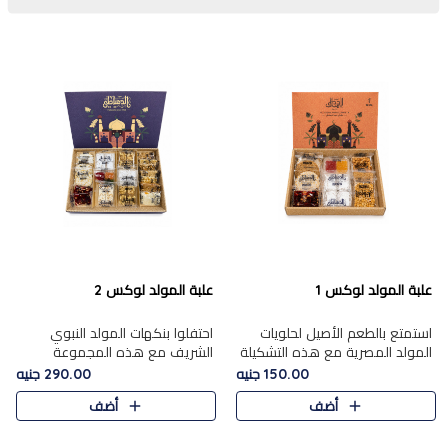
علبة المولد لوكس 1
علبة المولد لوكس 2
استمتع بالطعم الأصيل لحلويات
احتفلوا بنكهات المولد النبوي
المولد المصرية مع هذه التشكيلة
الشريف مع هذه المجموعة
المختارة بعناية من 9 قطع. تتضمن
الفاخرة المكونة من 19 قطعة،
150.00 جنيه
290.00 جنيه
التشكيلة جوزرية مع فول،ملبان
والتي تم اختيارها بعناية فائقة لتُبرز
أضف
أضف
سادة، ملبان
تشكيلة واسعة من الحلويات
التقليدية المفضلة. تشمل
المجموعة .....