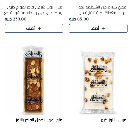
قطع كبيرة من الشكلمة بجوز
ملبن روب شرقي فاخر بقوام طري
الهند، مغطاة بطبقة غنية من
ومطاطي، غني بسخاء محشو بقطع
الشوكولاتة الفاخرة لتجمع بين
عين الجمل والبندق المحمص التي
85.00 جنيه
239.00 جنيه
القوام الطري من الداخل مركز جوز
تضيف قرمشة مميزة مُرضية
أضف
أضف
الهند المطاطي والمذاق الغن..
ونكهة جوزية غنية في كل
قضمة...
مربى باللوز كبير
ملبن عين الجمل الفاخر باللوز