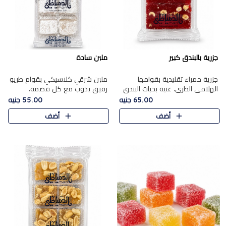
جزرية بالبندق كبير
ملبن سادة
جزرية حمراء تقليدية بقوامها
ملبن شرقي كلاسيكي بقوام طريو
الهلامي الطري، غنية بحبات البندق
رقيق يذوب مع كل قضمة،
الفاخرة التي تضيف قرمشة راقية
مغطى بطبقة ناعمة من السكر
65.00 جنيه
55.00 جنيه
إلى قوامها الناعم، لتقدم مزيجًا
البودرة ليقدم المذاق الأصيل الذي
أضف
أضف
متوازنًا من النكه..
ارتبط بحلويات المولد التقليدي..