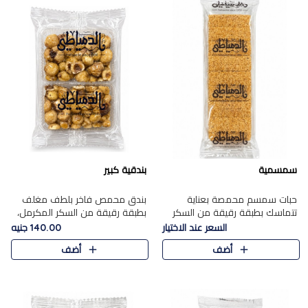
سمسمية
بندقية كبير
حبات سمسم محمصة بعناية
بندق محمص فاخر بلطف مغلف
تتماسك بطبقة رقيقة من السكر
بطبقة رقيقة من السكر المكرمل،
المكرمل، لتقدم طعم السمسم
يجمع بين النكهة الغنية ناتي
السعر عند الاختيار
140.00 جنيه
المميز وقرمشتة التي ارتبطت ببهجة
والقرمشة الراقية المرضية في
أضف
أضف
المولد عبر الأجيال.
حلوى شرقية أنيقه بطابع مميز.