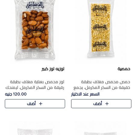
حمصية
لوزيه لوز كبير
حمص محمص مغلف بطبقة
لوز محمص بعناية مغلف بطبقة
خفيفة من السكر المكرمل، يجمع
رقيقة من السكر المكرمل، ليمنحك
بين القرمشة المميزة والطعم
قرمشة راقية ونكهة غنية تبرز
السعر عند الاختيار
120.00 جنيه
الشرقي الأصيل في واحدة من أشهر
فخامة اللوز في كل قطعة.
أضف
أضف
حلويات الموسم.