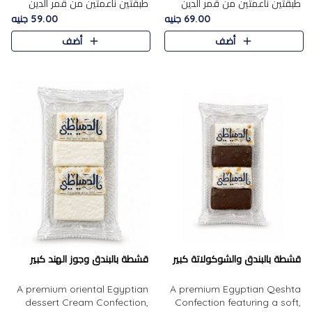
طبقتين ناعمتين من قمر الدين
طبقتين ناعمتين من قمر الدين
الفاخر، تتوسطهما حشوة غنية من
الفاخر، تتوسطهما حشوة غنية من
69.00 جنيه
59.00 جنيه
الفول السوداني المحمص، لتجمع
اللوز المحمص لتمنح مزيجًا متوازنًا
أضف
أضف
بين حلاوة المشمش الطبيعية..
من النعومة والقرمشة. ..
قشطة بالبندق والشوكولاتة كبير
قشطة بالبندق وجوز الهند كبير
A premium oriental Egyptian
A premium Egyptian Qeshta
dessert Cream Confection,
Confection featuring a soft,