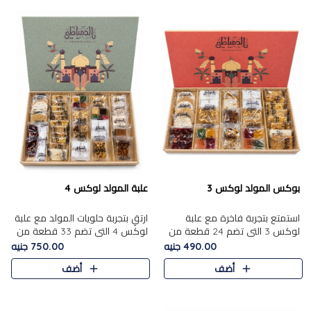
بوكس المولد لوكس 3
علبة المولد لوكس 4
استمتع بتجربة فاخرة مع علبة
ارتقِ بتجربة حلويات المولد مع علبة
لوكس 3 التي تضم 24 قطعة من
لوكس 4 التي تضم 33 قطعة من
أشهر حلويات المولد الشرقية
تشكيلة فاخرة ومتنوعة من أشهر
490.00 جنيه
750.00 جنيه
المختارة بعناية. تحتوي التشكيلة
الأصناف الشرقية. تحتوي العلبة على
أضف
أضف
على الجزرية بالفول، والملب..
الجزرية بالفول،..