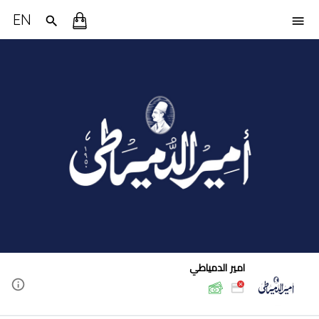
EN
امير الدمياطي