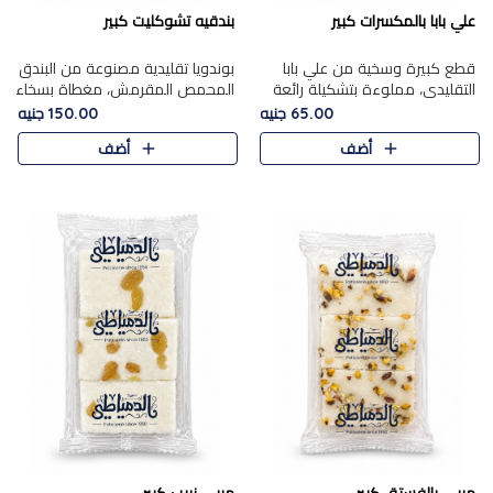
علي بابا بالمكسرات كبير
بندقيه تشوكليت كبير
قطع كبيرة وسخية من علي بابا
بوندويا تقليدية مصنوعة من البندق
التقليدي، مملوءة بتشكيلة رائعة
المحمص المقرمش، مغطاة بسخاء
من المكسرات المحمصة المحمرة.
بشوكولاتة فاخرة غنية لتحقيق
65.00 جنيه
150.00 جنيه
التوازن المثالي بين قوام القرمشة
أضف
أضف
ونكهة الشوكولاتة ا..