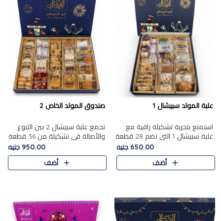
علبة المولد سبيشال 1
صندوق المولد الخاص 2
استمتع بتجربة تشكيلة راقية مع
تجمع علبة سبيشال 2 بين التنوع
علبة سبيشال 1 التي تضم 28 قطعة
والأصالة في تشكيلة من 36 قطعة
من تشكيلة مختارة بعناية من أفخر
تضم أشهر حلويات المولد الشرقية.
650.00 جنيه
950.00 جنيه
حلويات المولد المصرية الأصلية
تحتوي العلبة على الجزرية بالفول،
أضف
أضف
الشرقية. تحتوي ال..
والجزرية بالبن..