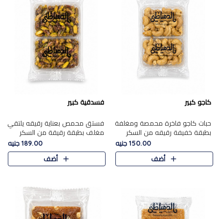
كاجو كبير
فسدقية كبير
حبات كاجو فاخرة محمصة ومغلفة
فستق محمص بعناية رقيقه يلتقي
بطبقة خفيفة رقيقه من السكر
مغلف بطبقة رقيقة من السكر
المكرمل، تجمع بين توازن النعومة
المكرمل، ليقدم مذاقًا فاخرًا حلوي
150.00 جنيه
189.00 جنيه
زبدية غنية فاخرة والقرمشة
شرقية فاخرة ونكهة غنية ناتي تميز
أضف
أضف
المرضية في حلوى شرقية بطاب..
كل قطعة و قوام هش