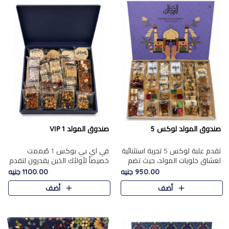
صندوق المولد لوكس 5
صندوق المولد VIP 1
تقدم علبة لوكس 5 تجربة استثنائية
في اي بي بوكس 1 صُممت
لعشاق حلويات المولد، حيث تضم
خصيصاً لأولئك الذين يقدرون لتقدم
42 قطعة من تشكيلة فاخرة تجمع
تجربة استثنائية بوكس تجمع بين
950.00 جنيه
1100.00 جنيه
بين أشهر الأصناف التقليدية وأصناف
أفخر حلويات المولد المصري مع
أضف
أضف
مميزة مختارة بع..
تشكيلة مختارة من الأصناف ..