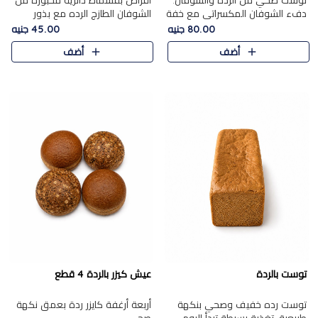
توست صحي من الرده والشوفان.
أقراص بقسماط دائرية مخبوزة من
دفء الشوفان المكسراتي مع خفة
الشوفان الطازج الرده مع بذور
الرده في كل شريحة.
مختارة. قرمشة الحبوب والبذور،
80.00 جنيه
45.00 جنيه
بداية صحية لكل صباح.
أضف
أضف
توست بالردة
عيش كيزر بالردة 4 قطع
توست رده خفيف وصحي بنكهة
أربعة أرغفة كايزر ردة بعمق نكهة