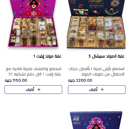
علبة المولد سبيشال 3
علبة مولد إيليت 1
استمتع بأرقى تجربة ا بأقصى درجات
استمتع واكتشف بتجربة فاخرة مع
الاحتفال من حلويات المولد
علبة إيليت 1 التي تضم تشكليه 35
المصريه الأصيلة مع هذه الفخامة
قطعة من أرقى حلويات المولد
2200.00 جنيه
1150.00 جنيه
مع علبة سبيشال 3 التي تضم 56
المصري الأصيلة ,معروضة بشكل
أضف
أضف
قطعة من تشكيلة استثن..
جميل في علبة أنيقة ، في..