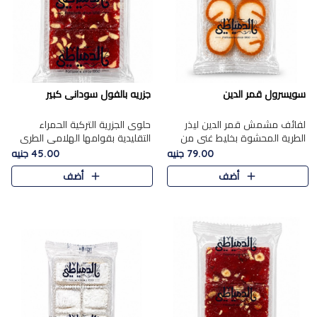
سويسرول قمر الدين
جزريه بالفول سودانى كبير
لفائف مشمش قمر الدين ليذر
حلوى الجزرية التركية الحمراء
الطرية المحشوة بخليط غني من
التقليدية بقوامها الهلامي الطري
جوز الهند الأبيض والمكسرات
ولونها الأحمر المميز، محشوة
79.00 جنيه
45.00 جنيه
الفاخرة، يقدم المذاق الحلو
بسخاء بالفول السوداني المحمص
أضف
أضف
الطبيعي لقمر الدين و تجمع بين
لتمنحك توازنًا رائعًا ..
حل..