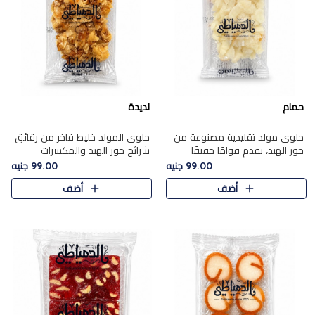
حمام
لديدة
حلوى مولد تقليدية مصنوعة من
حلوى المولد خليط فاخر من رقائق
جوز الهند، تقدم قوامًا خفيفًا
شرائح جوز الهند والمكسرات
ونكهة شرقية أصيلة تجسد روح
المحمصة، متماسك بشراب حلاوة
99.00 جنيه
99.00 جنيه
الـموسم الأعياد.
الكراميل الخفيفة ليمنحك قرمشة
أضف
أضف
غنية ومذاقًا شرقيًا أصيلً..