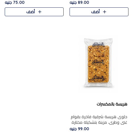
featuring a soft, creamy
creamy texture paired with a
89.00 جنيه
75.00 جنيه
texture and the distinctive
rich layer of premium
أضف
أضف
flavor of roasted hazelnuts.
chocolate and the distinctive
Smoo..
flav..
هريسة بالمكسرات
حلوى هريسة شرقية فاخرة بقوام
غني وطري، مزينة بتشكيلة مختارة
من المكسرات الفاخرة التي تضيف
99.00 جنيه