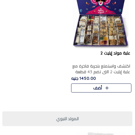
علبة مولد إيليت 2
اكتشف واستمتع بتجربة فاخرة مع
علبة إيليت 2 التي تضم 43 قطعة
تشكيلة من أرقى حلويات المولد
1450.00 جنيه
الشرقية المصرية الأصيلة ,معروضة
أضف
بشكل جميل في علبة أ..
المولد النبوي