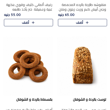
منقوشه طازجة بالرده المحمصة
رغيف ألماني كثيف وقوي بنكهة
وجبن أبيض ناعم وزيت زيتون وملح،
غنية وعميقة. خبز يأخذ طابعه
مباشرة من الفرن.الرده مع نعومة
بجدية.
65.00 جنيه
55.00 جنيه
الجبن فوق عجينة طازجة.
أضف
أضف
توست بالردة و الشوفان
بقسماط بالردة و الشوفان