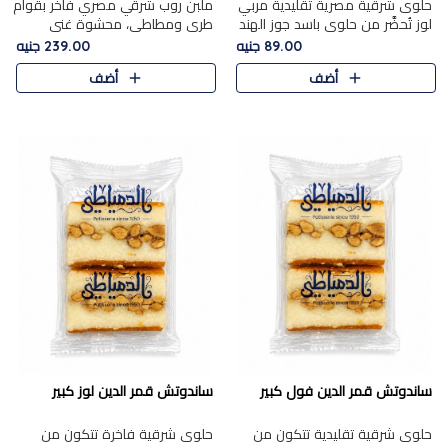
حلوى شرقية مصرية تقليدية مربي
ملبن روب شرقي مصري فاخر بقوام
لوز تُحضَّر من حلوى باسد جوز الهند
طري ومطاطي، محشوة غني
بقوام طري ومذاق غني، وتُزين
بسخاء بقطع عين الجمل واللوز
89.00 جنيه
239.00 جنيه
وتغطاه بقطع اللوز الفاخر التي
الفاخر التي تضيف قرمشة مميزة
أضف
أضف
تضيف لمسة مميزة م..
ومرضية ونكهة ناتي غنية في كل
قض..
ساندوتش قمر الدين فول كبير
ساندوتش قمر الدين لوز كبير
حلوى شرقية تقليدية تتكون من
حلوى شرقية فاخرة تتكون من