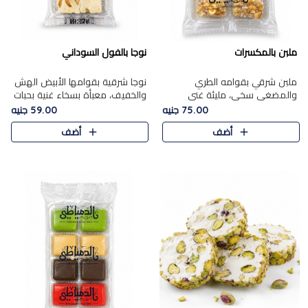
ملبن بالمكسرات
نوجا بالفول السوداني
ملبن شرقي بقوامه الطري
نوجا شرقية بقوامها الأبيض الهش
والمضغي سخي، مليئة غني
والخفيف، معبأة بسخاء غنية بحبات
بتشكيلة فاخرة من المكسرات
الفول السوداني المحمص التي
75.00 جنيه
59.00 جنيه
مشكلة المختارة التي تقدم تضيف
يقدم تضيف قرمشة مميزة مرضية
أضف
أضف
قرمشة مميزة مرضية ونكهة
وتوازنًا رائعًا مع حلا..
مكسرات غنية ف..