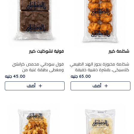
شكلمة كبير
فولية تشوكليت كبير
شكلمة مخبوزة بجوز الهند الطبيعي
فول سوداني محمص كرانشي
كلاسيكي، بقشرة ذهبية خفيفة
ومغطى بطبقة غنية من
وقلب طري رطب يذوب في الفم،
الشوكولاتة، يجمع بين طعم
65.00 جنيه
45.00 جنيه
تمنحك المذاق الشرقي الحلو الأصيل
القرمشة الأصيلة الكلاسكيكية
أضف
أضف
التقليدي في كل لقمة.
التقليدية للفول السوداني وحلاوة
الشوكولاتة ا..