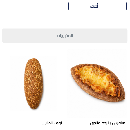
قرمشة مميزة ونكهة غنية في كل
أضف
قطعة. تجمع بين المذاق..
المخبوزات
مناقيش بالردة والجبن
لوف المانى