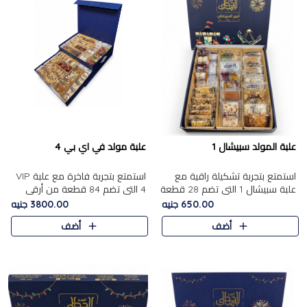
علبة المولد سبيشال 1
علبة مولد في اي بي 4
استمتع بتجربة تشكيلة راقية مع
استمتع بتجربة فاخرة مع علبة VIP
علبة سبيشال 1 التي تضم 28 قطعة
4 التي تضم 84 قطعة من أرقى
من تشكيلة مختارة بعناية من أفخر
حلويات المولد الشرقية، في تشكيلة
650.00 جنيه
3800.00 جنيه
حلويات المولد المصرية الأصلية
غنية تجمع بين الحلويات التقليدية
أضف
أضف
الشرقية. تحتوي ال..
والمكسرات الفاخرة. تحتوي العلبة
على.....