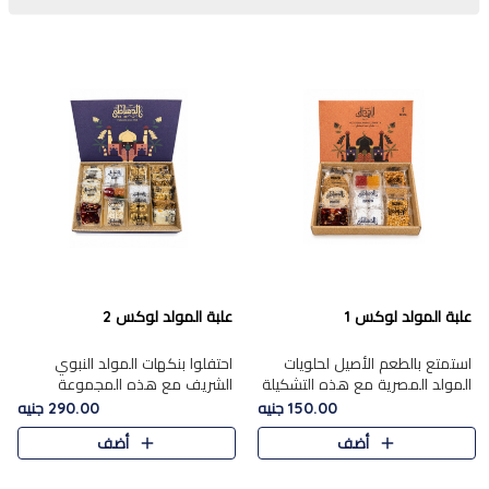
علبة المولد لوكس 1
علبة المولد لوكس 2
استمتع بالطعم الأصيل لحلويات
احتفلوا بنكهات المولد النبوي
المولد المصرية مع هذه التشكيلة
الشريف مع هذه المجموعة
المختارة بعناية من 9 قطع. تتضمن
الفاخرة المكونة من 19 قطعة،
150.00 جنيه
290.00 جنيه
التشكيلة جوزرية مع فول،ملبان
والتي تم اختيارها بعناية فائقة لتُبرز
أضف
أضف
سادة، ملبان
تشكيلة واسعة من الحلويات
التقليدية المفضلة. تشمل
المجموعة .....