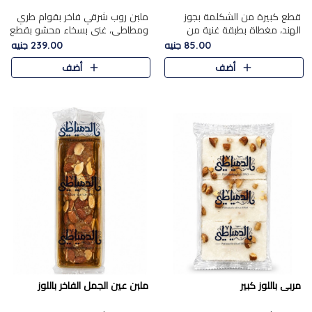
قطع كبيرة من الشكلمة بجوز
ملبن روب شرقي فاخر بقوام طري
الهند، مغطاة بطبقة غنية من
ومطاطي، غني بسخاء محشو بقطع
الشوكولاتة الفاخرة لتجمع بين
عين الجمل والبندق المحمص التي
85.00 جنيه
239.00 جنيه
القوام الطري من الداخل مركز جوز
تضيف قرمشة مميزة مُرضية
أضف
أضف
الهند المطاطي والمذاق الغن..
ونكهة جوزية غنية في كل
قضمة...
مربى باللوز كبير
ملبن عين الجمل الفاخر باللوز