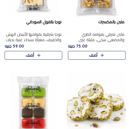
ملبن بالمكسرات
نوجا بالفول السوداني
ملبن شرقي بقوامه الطري
نوجا شرقية بقوامها الأبيض الهش
والمضغي سخي، مليئة غني
والخفيف، معبأة بسخاء غنية بحبات
بتشكيلة فاخرة من المكسرات
الفول السوداني المحمص التي
75.00 جنيه
59.00 جنيه
مشكلة المختارة التي تقدم تضيف
يقدم تضيف قرمشة مميزة مرضية
أضف
أضف
قرمشة مميزة مرضية ونكهة
وتوازنًا رائعًا مع حلا..
مكسرات غنية ف..