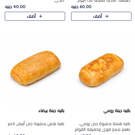
طبيعية. تغذية بسيطة تبدأ اليوم
صحي.
بشكل صحيح.
60.00 جنيه
40.00 جنيه
أضف
أضف
باتيه جبنة رومي
باتيه جبنة بيضاء
باتيه هشة بحشوة جبن رومي،
باتيه هش بحشوة جبن أبيض ناعم.
طعم مميز قوي وخفيفة القوام.