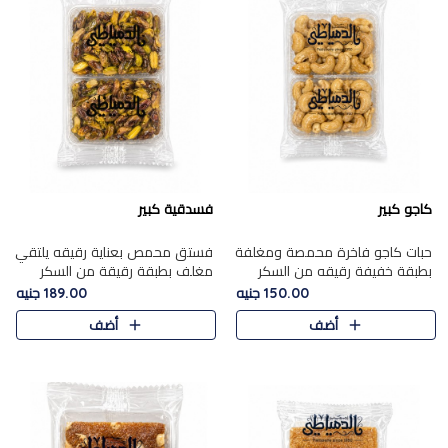
كاجو كبير
فسدقية كبير
حبات كاجو فاخرة محمصة ومغلفة
فستق محمص بعناية رقيقه يلتقي
بطبقة خفيفة رقيقه من السكر
مغلف بطبقة رقيقة من السكر
المكرمل، تجمع بين توازن النعومة
المكرمل، ليقدم مذاقًا فاخرًا حلوي
150.00 جنيه
189.00 جنيه
زبدية غنية فاخرة والقرمشة
شرقية فاخرة ونكهة غنية ناتي تميز
أضف
أضف
المرضية في حلوى شرقية بطاب..
كل قطعة و قوام هش