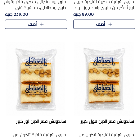
حلوى شرقية مصرية تقليدية مربي
ملبن روب شرقي مصري فاخر بقوام
لوز تُحضَّر من حلوى باسد جوز الهند
طري ومطاطي، محشوة غني
بقوام طري ومذاق غني، وتُزين
بسخاء بقطع عين الجمل واللوز
89.00 جنيه
239.00 جنيه
وتغطاه بقطع اللوز الفاخر التي
الفاخر التي تضيف قرمشة مميزة
أضف
أضف
تضيف لمسة مميزة م..
ومرضية ونكهة ناتي غنية في كل
قض..
ساندوتش قمر الدين فول كبير
ساندوتش قمر الدين لوز كبير
حلوى شرقية تقليدية تتكون من
حلوى شرقية فاخرة تتكون من