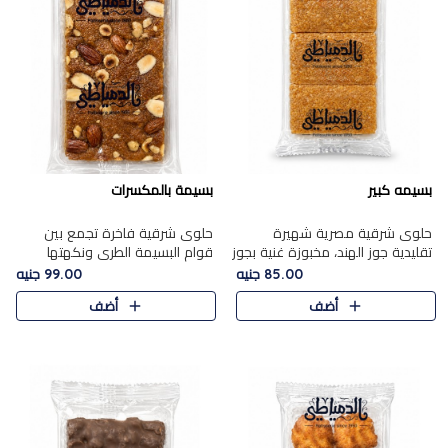
بسيمه كبير
بسيمة بالمكسرات
حلوى شرقية مصرية شهيرة
حلوى شرقية فاخرة تجمع بين
تقليدية جوز الهند، مخبوزة غنية بجوز
قوام البسيمة الطري ونكهتها
الهند، بلمسه ذهبية وتتميز بقوامها
الغنية، مزينة بتشكيلة مختارة من
85.00 جنيه
99.00 جنيه
المرمل وطعمها اللذيذ الذي يشبه
اللوز والبندق والمكسرات الفاخرة.
أضف
أضف
البسبوسة. تُخبز..
مزيج متوازن من القوام ..