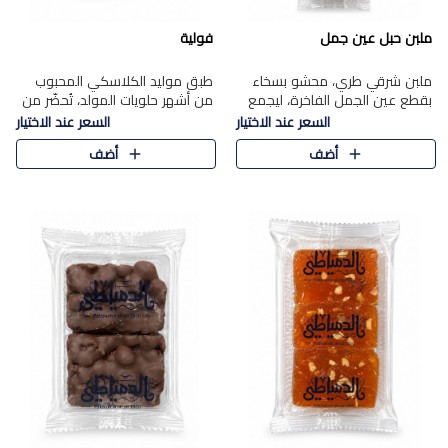
ملبن حبل عين جمل
فولية
ملبن شرقي طري، محشو بسخاء
طبق موليد الكلاسكي المحبوب
بقطع عين الجمل الفاخرة، ليجمع
من أشهر حلويات المولد، تُحضّر من
بين القوام الناعم وقرمشة الجوز
فول سوداني محمص بعناية
السعر عند الاختيار
السعر عند الاختيار
في مذاق شرقي أصيل.
ومغلف بطبقة رقيقة من السكر
أضف
أضف
المكرمل، لتمنحك قرمشة أصيلة
وم..