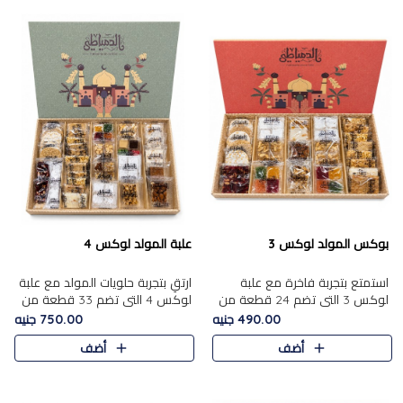
بوكس المولد لوكس 3
علبة المولد لوكس 4
استمتع بتجربة فاخرة مع علبة
ارتقِ بتجربة حلويات المولد مع علبة
لوكس 3 التي تضم 24 قطعة من
لوكس 4 التي تضم 33 قطعة من
أشهر حلويات المولد الشرقية
تشكيلة فاخرة ومتنوعة من أشهر
490.00 جنيه
750.00 جنيه
المختارة بعناية. تحتوي التشكيلة
الأصناف الشرقية. تحتوي العلبة على
أضف
أضف
على الجزرية بالفول، والملب..
الجزرية بالفول،..