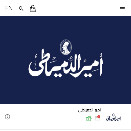
EN
امير الدمياطي