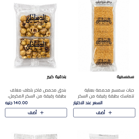
سمسمية
بندقية كبير
حبات سمسم محمصة بعناية
بندق محمص فاخر بلطف مغلف
تتماسك بطبقة رقيقة من السكر
بطبقة رقيقة من السكر المكرمل،
المكرمل، لتقدم طعم السمسم
يجمع بين النكهة الغنية ناتي
السعر عند الاختيار
140.00 جنيه
المميز وقرمشتة التي ارتبطت ببهجة
والقرمشة الراقية المرضية في
أضف
أضف
المولد عبر الأجيال.
حلوى شرقية أنيقه بطابع مميز.