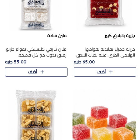
جزرية بالبندق كبير
ملبن سادة
جزرية حمراء تقليدية بقوامها
ملبن شرقي كلاسيكي بقوام طريو
الهلامي الطري، غنية بحبات البندق
رقيق يذوب مع كل قضمة،
الفاخرة التي تضيف قرمشة راقية
مغطى بطبقة ناعمة من السكر
65.00 جنيه
55.00 جنيه
إلى قوامها الناعم، لتقدم مزيجًا
البودرة ليقدم المذاق الأصيل الذي
أضف
أضف
متوازنًا من النكه..
ارتبط بحلويات المولد التقليدي..