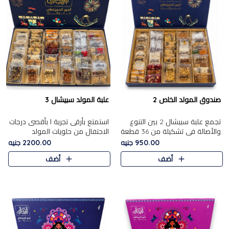
صندوق المولد الخاص 2
علبة المولد سبيشال 3
تجمع علبة سبيشال 2 بين التنوع
استمتع بأرقى تجربة ا بأقصى درجات
والأصالة في تشكيلة من 36 قطعة
الاحتفال من حلويات المولد
تضم أشهر حلويات المولد الشرقية.
المصريه الأصيلة مع هذه الفخامة
950.00 جنيه
2200.00 جنيه
تحتوي العلبة على الجزرية بالفول،
مع علبة سبيشال 3 التي تضم 56
أضف
أضف
والجزرية بالبن..
قطعة من تشكيلة استثن..