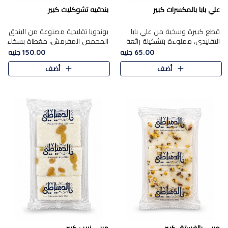
علي بابا بالمكسرات كبير
بندقيه تشوكليت كبير
قطع كبيرة وسخية من علي بابا
بوندويا تقليدية مصنوعة من البندق
التقليدي، مملوءة بتشكيلة رائعة
المحمص المقرمش، مغطاة بسخاء
من المكسرات المحمصة المحمرة.
بشوكولاتة فاخرة غنية لتحقيق
65.00 جنيه
150.00 جنيه
التوازن المثالي بين قوام القرمشة
أضف
أضف
ونكهة الشوكولاتة ا..