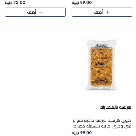
featuring a soft, creamy
creamy texture paired with a
89.00 جنيه
75.00 جنيه
texture and the distinctive
rich layer of premium
أضف
أضف
flavor of roasted hazelnuts.
chocolate and the distinctive
Smoo..
flav..
هريسة بالمكسرات
حلوى هريسة شرقية فاخرة بقوام
غني وطري، مزينة بتشكيلة مختارة
من المكسرات الفاخرة التي تضيف
99.00 جنيه