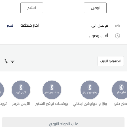
توصيل
استلام
توصيل الى
اختر منطقة
تغيير
أقرب وصول
التصفية و الترتيب
طير حلو
بيتزا و حواوشي ايطالي
بوكسات توفير الفطير
الآيس كريم
تورت
علب المولد النبوي