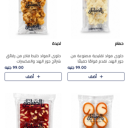
حمام
لديدة
حلوى مولد تقليدية مصنوعة من
حلوى المولد خليط فاخر من رقائق
جوز الهند، تقدم قوامًا خفيفًا
شرائح جوز الهند والمكسرات
ونكهة شرقية أصيلة تجسد روح
المحمصة، متماسك بشراب حلاوة
99.00 جنيه
99.00 جنيه
الـموسم الأعياد.
الكراميل الخفيفة ليمنحك قرمشة
أضف
أضف
غنية ومذاقًا شرقيًا أصيلً..