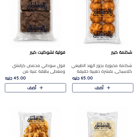
شكلمة كبير
فولية تشوكليت كبير
شكلمة مخبوزة بجوز الهند الطبيعي
فول سوداني محمص كرانشي
كلاسيكي، بقشرة ذهبية خفيفة
ومغطى بطبقة غنية من
وقلب طري رطب يذوب في الفم،
الشوكولاتة، يجمع بين طعم
65.00 جنيه
45.00 جنيه
تمنحك المذاق الشرقي الحلو الأصيل
القرمشة الأصيلة الكلاسكيكية
أضف
أضف
التقليدي في كل لقمة.
التقليدية للفول السوداني وحلاوة
الشوكولاتة ا..