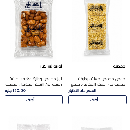
حمصية
لوزيه لوز كبير
حمص محمص مغلف بطبقة
لوز محمص بعناية مغلف بطبقة
خفيفة من السكر المكرمل، يجمع
رقيقة من السكر المكرمل، ليمنحك
بين القرمشة المميزة والطعم
قرمشة راقية ونكهة غنية تبرز
السعر عند الاختيار
120.00 جنيه
الشرقي الأصيل في واحدة من أشهر
فخامة اللوز في كل قطعة.
أضف
أضف
حلويات الموسم.