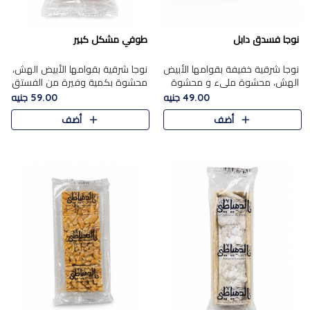
نوجا فسدق دابل
طوفي مشكل كبير
نوجا شرقية خفيفة بقوامها الأبيض
نوجا شرقية بقوامها الأبيض الهش،
الهش، محشوة مليء و محشوة
محشوة بكمية وفيرة من الفستق
بـكمية وفيرة من الفستق الفاخر
الفاخر لتمنحك نكهة غنية وقرمشة
49.00 جنيه
59.00 جنيه
لتمنحك نكهة مكسرات غنية
مميزة في كل قطعة، لتجربة تجمع
أضف
أضف
وقرمشة مميزة في كل قطعة و
بين الفخامة والمذاق..
قضم..