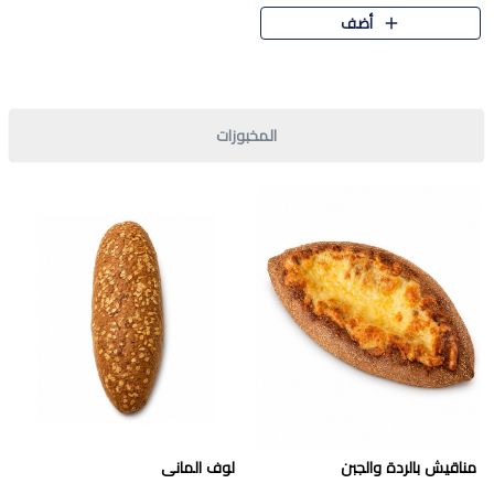
قرمشة مميزة ونكهة غنية في كل
أضف
قطعة. تجمع بين المذاق..
المخبوزات
مناقيش بالردة والجبن
لوف المانى