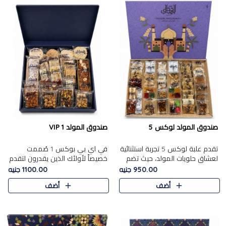
صندوق المولد لوكس 5
صندوق المولد VIP 1
تقدم علبة لوكس 5 تجربة استثنائية
في اي بي بوكس 1 صُممت
لعشاق حلويات المولد، حيث تضم
خصيصاً لأولئك الذين يقدرون لتقدم
42 قطعة من تشكيلة فاخرة تجمع
تجربة استثنائية بوكس تجمع بين
950.00 جنيه
1100.00 جنيه
بين أشهر الأصناف التقليدية وأصناف
أفخر حلويات المولد المصري مع
أضف
أضف
مميزة مختارة بع..
تشكيلة مختارة من الأصناف ..