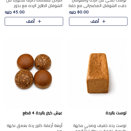
توست صحي من الرده والشوفان.
أقراص بقسماط دائرية مخبوزة من
دفء الشوفان المكسراتي مع خفة
الشوفان الطازج الرده مع بذور
الرده في كل شريحة.
مختارة. قرمشة الحبوب والبذور،
80.00 جنيه
45.00 جنيه
بداية صحية لكل صباح.
أضف
أضف
توست بالردة
عيش كيزر بالردة 4 قطع
توست رده خفيف وصحي بنكهة
أربعة أرغفة كايزر ردة بعمق نكهة