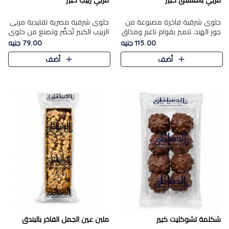
مربي بالفستق كبير
مربي زبيب كبير
حلوى شرقية فاخرة مصنوعة من
حلوى شرقية مصرية تقليدية مربى
جوز الهند، تتميز بقوام ناعم ومذاق
الزبيب الكبير تُحضَّر وتصنع من حلوي
غني، وتزين بقطع من الفستق
جوز الهند باسد بقوام طري ومذاق
115.00 جنيه
79.00 جنيه
الفاخر التي تضيف عليها قرمشة
غني، وتُزين وتغطا بحبات الزبيب
أضف
أضف
خفيفة.
الذهبي التي ..
شكلمة تشوكليت كبير
ملبن عين الجمل الفاخر بالبندق