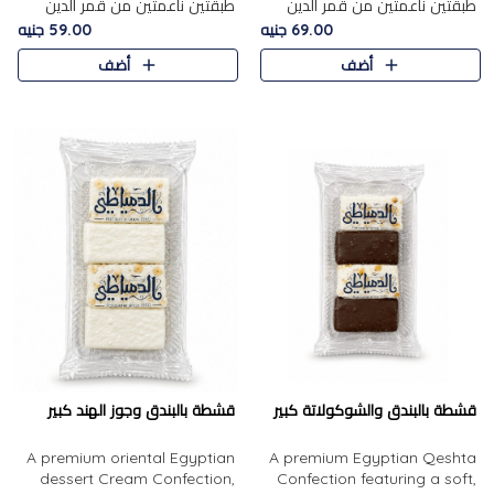
طبقتين ناعمتين من قمر الدين
طبقتين ناعمتين من قمر الدين
الفاخر، تتوسطهما حشوة غنية من
الفاخر، تتوسطهما حشوة غنية من
69.00 جنيه
59.00 جنيه
الفول السوداني المحمص، لتجمع
اللوز المحمص لتمنح مزيجًا متوازنًا
أضف
أضف
بين حلاوة المشمش الطبيعية..
من النعومة والقرمشة. ..
قشطة بالبندق والشوكولاتة كبير
قشطة بالبندق وجوز الهند كبير
A premium oriental Egyptian
A premium Egyptian Qeshta
dessert Cream Confection,
Confection featuring a soft,