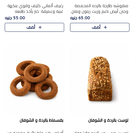
منقوشه طازجة بالرده المحمصة
رغيف ألماني كثيف وقوي بنكهة
وجبن أبيض ناعم وزيت زيتون وملح،
غنية وعميقة. خبز يأخذ طابعه
مباشرة من الفرن.الرده مع نعومة
بجدية.
65.00 جنيه
55.00 جنيه
الجبن فوق عجينة طازجة.
أضف
أضف
توست بالردة و الشوفان
بقسماط بالردة و الشوفان