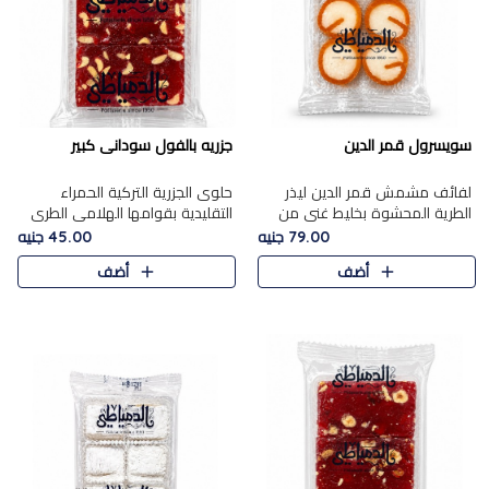
سويسرول قمر الدين
جزريه بالفول سودانى كبير
لفائف مشمش قمر الدين ليذر
حلوى الجزرية التركية الحمراء
الطرية المحشوة بخليط غني من
التقليدية بقوامها الهلامي الطري
جوز الهند الأبيض والمكسرات
ولونها الأحمر المميز، محشوة
79.00 جنيه
45.00 جنيه
الفاخرة، يقدم المذاق الحلو
بسخاء بالفول السوداني المحمص
أضف
أضف
الطبيعي لقمر الدين و تجمع بين
لتمنحك توازنًا رائعًا ..
حل..