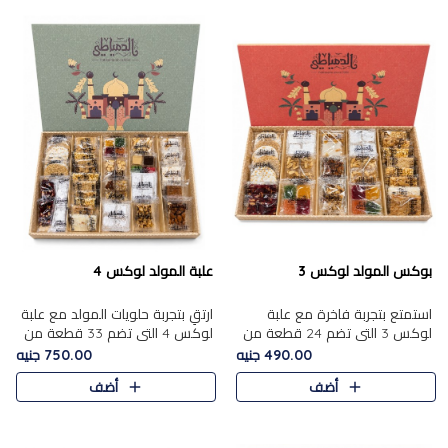
بوكس المولد لوكس 3
علبة المولد لوكس 4
استمتع بتجربة فاخرة مع علبة
ارتقِ بتجربة حلويات المولد مع علبة
لوكس 3 التي تضم 24 قطعة من
لوكس 4 التي تضم 33 قطعة من
أشهر حلويات المولد الشرقية
تشكيلة فاخرة ومتنوعة من أشهر
490.00 جنيه
750.00 جنيه
المختارة بعناية. تحتوي التشكيلة
الأصناف الشرقية. تحتوي العلبة على
أضف
أضف
على الجزرية بالفول، والملب..
الجزرية بالفول،..