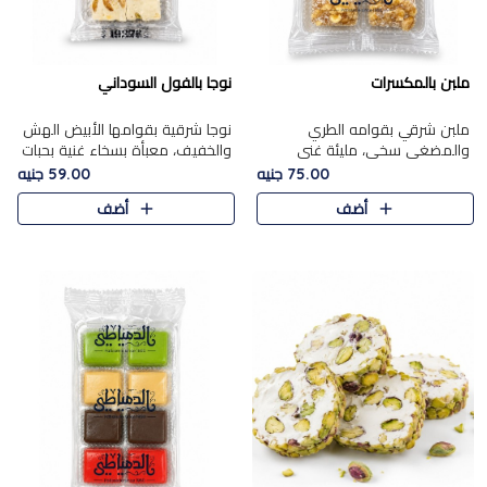
ملبن بالمكسرات
نوجا بالفول السوداني
ملبن شرقي بقوامه الطري
نوجا شرقية بقوامها الأبيض الهش
والمضغي سخي، مليئة غني
والخفيف، معبأة بسخاء غنية بحبات
بتشكيلة فاخرة من المكسرات
الفول السوداني المحمص التي
75.00 جنيه
59.00 جنيه
مشكلة المختارة التي تقدم تضيف
يقدم تضيف قرمشة مميزة مرضية
أضف
أضف
قرمشة مميزة مرضية ونكهة
وتوازنًا رائعًا مع حلا..
مكسرات غنية ف..