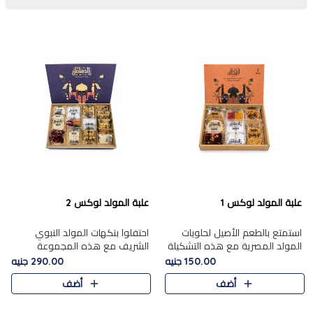
علبة المولد لوكس 1
علبة المولد لوكس 2
استمتع بالطعم الأصيل لحلويات
احتفلوا بنكهات المولد النبوي
المولد المصرية مع هذه التشكيلة
الشريف مع هذه المجموعة
المختارة بعناية من 9 قطع. تتضمن
الفاخرة المكونة من 19 قطعة،
150.00 جنيه
290.00 جنيه
التشكيلة جوزرية مع فول،ملبان
والتي تم اختيارها بعناية فائقة لتُبرز
أضف
أضف
سادة، ملبان
تشكيلة واسعة من الحلويات
التقليدية المفضلة. تشمل
المجموعة .....