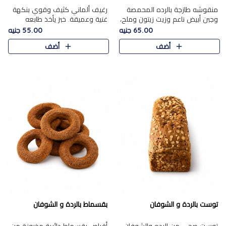
منقوشه طازجة بالرده المحمصة
رغيف ألماني كثيف وقوي بنكهة
وجبن أبيض ناعم وزيت زيتون وملح،
غنية وعميقة. خبز يأخذ طابعه
مباشرة من الفرن.الرده مع نعومة
بجدية.
65.00 جنيه
55.00 جنيه
الجبن فوق عجينة طازجة.
أضف
أضف
توست بالردة و الشوفان
بقسماط بالردة و الشوفان