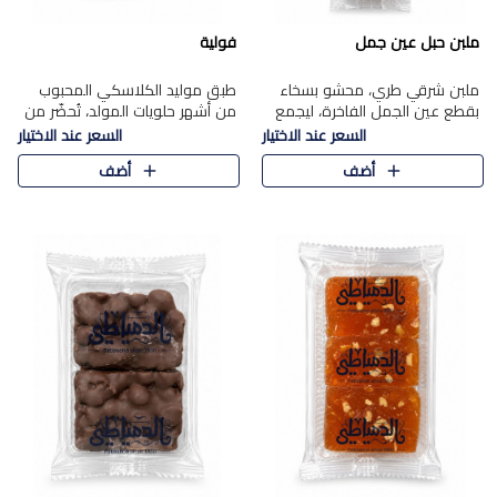
ملبن حبل عين جمل
فولية
ملبن شرقي طري، محشو بسخاء
طبق موليد الكلاسكي المحبوب
بقطع عين الجمل الفاخرة، ليجمع
من أشهر حلويات المولد، تُحضّر من
بين القوام الناعم وقرمشة الجوز
فول سوداني محمص بعناية
السعر عند الاختيار
السعر عند الاختيار
في مذاق شرقي أصيل.
ومغلف بطبقة رقيقة من السكر
أضف
أضف
المكرمل، لتمنحك قرمشة أصيلة
وم..