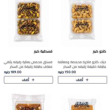
كاجو كبير
فسدقية كبير
حبات كاجو فاخرة محمصة ومغلفة
فستق محمص بعناية رقيقه يلتقي
بطبقة خفيفة رقيقه من السكر
مغلف بطبقة رقيقة من السكر
المكرمل، تجمع بين توازن النعومة
المكرمل، ليقدم مذاقًا فاخرًا حلوي
150.00 جنيه
189.00 جنيه
زبدية غنية فاخرة والقرمشة
شرقية فاخرة ونكهة غنية ناتي تميز
أضف
أضف
المرضية في حلوى شرقية بطاب..
كل قطعة و قوام هش