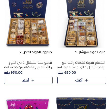
علبة المولد سبيشال 1
صندوق المولد الخاص 2
استمتع بتجربة تشكيلة راقية مع
تجمع علبة سبيشال 2 بين التنوع
علبة سبيشال 1 التي تضم 28 قطعة
والأصالة في تشكيلة من 36 قطعة
من تشكيلة مختارة بعناية من أفخر
تضم أشهر حلويات المولد الشرقية.
650.00 جنيه
950.00 جنيه
حلويات المولد المصرية الأصلية
تحتوي العلبة على الجزرية بالفول،
أضف
أضف
الشرقية. تحتوي ال..
والجزرية بالبن..