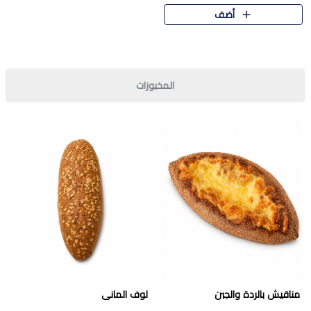
قرمشة مميزة ونكهة غنية في كل
أضف
قطعة. تجمع بين المذاق..
المخبوزات
مناقيش بالردة والجبن
لوف المانى