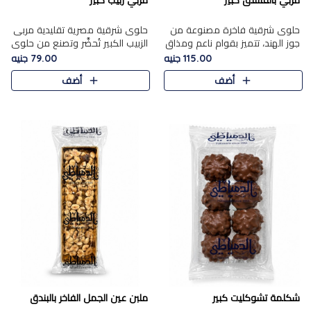
مربي بالفستق كبير
مربي زبيب كبير
حلوى شرقية فاخرة مصنوعة من
حلوى شرقية مصرية تقليدية مربى
جوز الهند، تتميز بقوام ناعم ومذاق
الزبيب الكبير تُحضَّر وتصنع من حلوي
غني، وتزين بقطع من الفستق
جوز الهند باسد بقوام طري ومذاق
115.00 جنيه
79.00 جنيه
الفاخر التي تضيف عليها قرمشة
غني، وتُزين وتغطا بحبات الزبيب
أضف
أضف
خفيفة.
الذهبي التي ..
شكلمة تشوكليت كبير
ملبن عين الجمل الفاخر بالبندق