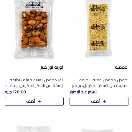
حمصية
لوزيه لوز كبير
حمص محمص مغلف بطبقة
لوز محمص بعناية مغلف بطبقة
خفيفة من السكر المكرمل، يجمع
رقيقة من السكر المكرمل، ليمنحك
بين القرمشة المميزة والطعم
قرمشة راقية ونكهة غنية تبرز
السعر عند الاختيار
120.00 جنيه
الشرقي الأصيل في واحدة من أشهر
فخامة اللوز في كل قطعة.
أضف
أضف
حلويات الموسم.