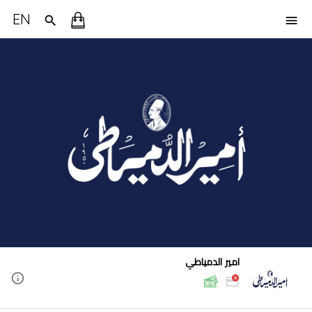
EN
امير الدمياطي