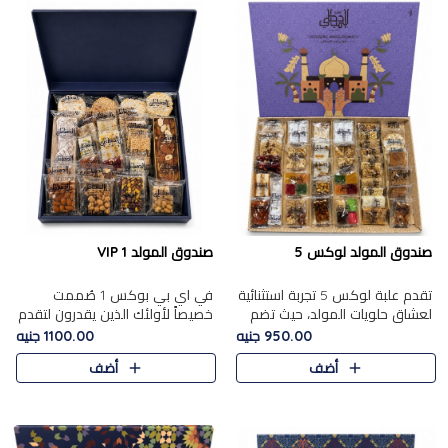
صندوق المولد لوكس 5
صندوق المولد VIP 1
تقدم علبة لوكس 5 تجربة استثنائية
في اي بي بوكس 1 صُممت
لعشاق حلويات المولد، حيث تضم
خصيصاً لأولئك الذين يقدرون لتقدم
42 قطعة من تشكيلة فاخرة تجمع
تجربة استثنائية بوكس تجمع بين
950.00 جنيه
1100.00 جنيه
بين أشهر الأصناف التقليدية وأصناف
أفخر حلويات المولد المصري مع
أضف
أضف
مميزة مختارة بع..
تشكيلة مختارة من الأصناف ..