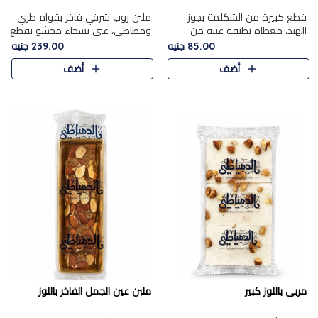
قطع كبيرة من الشكلمة بجوز
ملبن روب شرقي فاخر بقوام طري
الهند، مغطاة بطبقة غنية من
ومطاطي، غني بسخاء محشو بقطع
الشوكولاتة الفاخرة لتجمع بين
عين الجمل والبندق المحمص التي
85.00 جنيه
239.00 جنيه
القوام الطري من الداخل مركز جوز
تضيف قرمشة مميزة مُرضية
أضف
أضف
الهند المطاطي والمذاق الغن..
ونكهة جوزية غنية في كل
قضمة...
مربى باللوز كبير
ملبن عين الجمل الفاخر باللوز