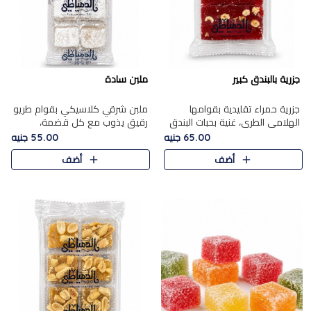
جزرية بالبندق كبير
ملبن سادة
جزرية حمراء تقليدية بقوامها
ملبن شرقي كلاسيكي بقوام طريو
الهلامي الطري، غنية بحبات البندق
رقيق يذوب مع كل قضمة،
الفاخرة التي تضيف قرمشة راقية
مغطى بطبقة ناعمة من السكر
65.00 جنيه
55.00 جنيه
إلى قوامها الناعم، لتقدم مزيجًا
البودرة ليقدم المذاق الأصيل الذي
أضف
أضف
متوازنًا من النكه..
ارتبط بحلويات المولد التقليدي..