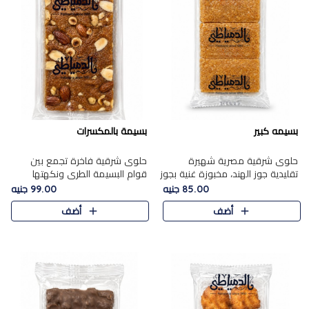
بسيمه كبير
بسيمة بالمكسرات
حلوى شرقية مصرية شهيرة
حلوى شرقية فاخرة تجمع بين
تقليدية جوز الهند، مخبوزة غنية بجوز
قوام البسيمة الطري ونكهتها
الهند، بلمسه ذهبية وتتميز بقوامها
الغنية، مزينة بتشكيلة مختارة من
85.00 جنيه
99.00 جنيه
المرمل وطعمها اللذيذ الذي يشبه
اللوز والبندق والمكسرات الفاخرة.
أضف
أضف
البسبوسة. تُخبز..
مزيج متوازن من القوام ..