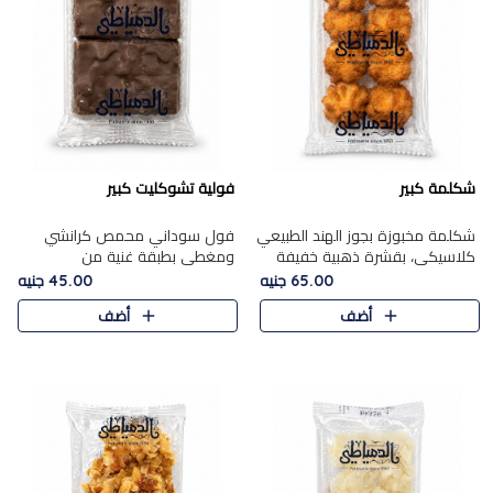
شكلمة كبير
فولية تشوكليت كبير
شكلمة مخبوزة بجوز الهند الطبيعي
فول سوداني محمص كرانشي
كلاسيكي، بقشرة ذهبية خفيفة
ومغطى بطبقة غنية من
وقلب طري رطب يذوب في الفم،
الشوكولاتة، يجمع بين طعم
65.00 جنيه
45.00 جنيه
تمنحك المذاق الشرقي الحلو الأصيل
القرمشة الأصيلة الكلاسكيكية
أضف
أضف
التقليدي في كل لقمة.
التقليدية للفول السوداني وحلاوة
الشوكولاتة ا..