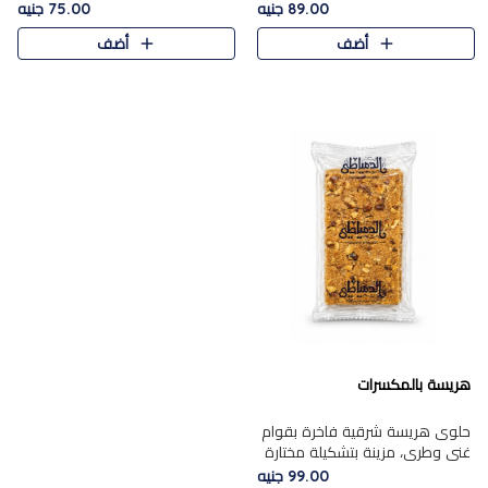
featuring a soft, creamy
creamy texture paired with a
89.00 جنيه
75.00 جنيه
texture and the distinctive
rich layer of premium
أضف
أضف
flavor of roasted hazelnuts.
chocolate and the distinctive
Smoo..
flav..
هريسة بالمكسرات
حلوى هريسة شرقية فاخرة بقوام
غني وطري، مزينة بتشكيلة مختارة
من المكسرات الفاخرة التي تضيف
99.00 جنيه