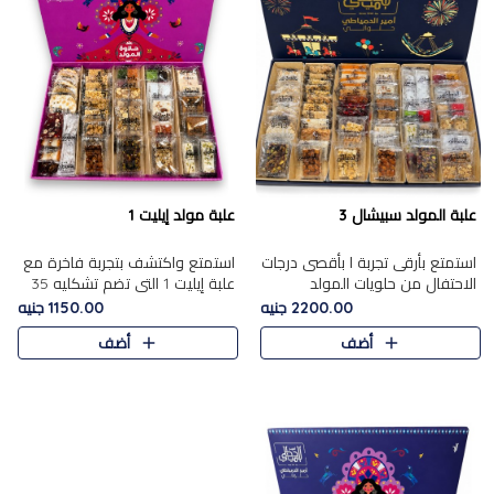
علبة المولد سبيشال 3
علبة مولد إيليت 1
استمتع بأرقى تجربة ا بأقصى درجات
استمتع واكتشف بتجربة فاخرة مع
الاحتفال من حلويات المولد
علبة إيليت 1 التي تضم تشكليه 35
المصريه الأصيلة مع هذه الفخامة
قطعة من أرقى حلويات المولد
2200.00 جنيه
1150.00 جنيه
مع علبة سبيشال 3 التي تضم 56
المصري الأصيلة ,معروضة بشكل
أضف
أضف
قطعة من تشكيلة استثن..
جميل في علبة أنيقة ، في..