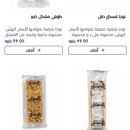
نوجا فسدق دابل
طوفي مشكل كبير
نوجا شرقية خفيفة بقوامها الأبيض
نوجا شرقية بقوامها الأبيض الهش،
الهش، محشوة مليء و محشوة
محشوة بكمية وفيرة من الفستق
بـكمية وفيرة من الفستق الفاخر
الفاخر لتمنحك نكهة غنية وقرمشة
49.00 جنيه
59.00 جنيه
لتمنحك نكهة مكسرات غنية
مميزة في كل قطعة، لتجربة تجمع
أضف
أضف
وقرمشة مميزة في كل قطعة و
بين الفخامة والمذاق..
قضم..