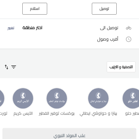
توصيل
استلام
توصيل الى
اختر منطقة
تغيير
أقرب وصول
التصفية و الترتيب
طير حلو
بيتزا و حواوشي ايطالي
بوكسات توفير الفطير
الآيس كريم
تورت
علب المولد النبوي