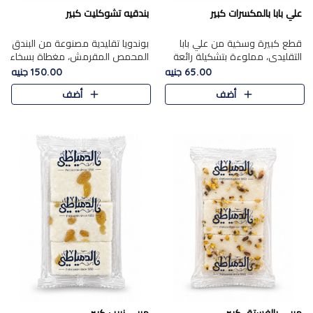
علي بابا بالمكسرات كبير
بندقيه تشوكليت كبير
قطع كبيرة وسخية من علي بابا
بوندويا تقليدية مصنوعة من البندق
التقليدي، مملوءة بتشكيلة رائعة
المحمص المقرمش، مغطاة بسخاء
من المكسرات المحمصة المحمرة.
بشوكولاتة فاخرة غنية لتحقيق
65.00 جنيه
150.00 جنيه
التوازن المثالي بين قوام القرمشة
أضف
أضف
ونكهة الشوكولاتة ا..