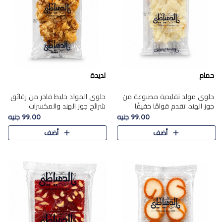
حمام
لديدة
حلوى مولد تقليدية مصنوعة من
حلوى المولد خليط فاخر من رقائق
جوز الهند، تقدم قوامًا خفيفًا
شرائح جوز الهند والمكسرات
ونكهة شرقية أصيلة تجسد روح
المحمصة، متماسك بشراب حلاوة
99.00 جنيه
99.00 جنيه
الـموسم الأعياد.
الكراميل الخفيفة ليمنحك قرمشة
أضف
أضف
غنية ومذاقًا شرقيًا أصيلً..