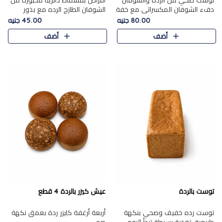
توست صحي من الرده والشوفان.
أقراص بقسماط دائرية مخبوزة من
دفء الشوفان المكسراتي مع خفة
الشوفان الطازج الرده مع بذور
الرده في كل شريحة.
مختارة. قرمشة الحبوب والبذور،
80.00 جنيه
45.00 جنيه
بداية صحية لكل صباح.
أضف
أضف
توست بالردة
عيش كيزر بالردة 4 قطع
توست رده خفيف وصحي بنكهة
أربعة أرغفة كايزر ردة بعمق نكهة