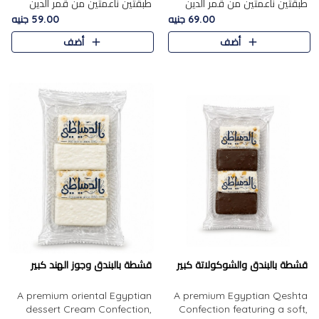
طبقتين ناعمتين من قمر الدين
طبقتين ناعمتين من قمر الدين
الفاخر، تتوسطهما حشوة غنية من
الفاخر، تتوسطهما حشوة غنية من
69.00 جنيه
59.00 جنيه
الفول السوداني المحمص، لتجمع
اللوز المحمص لتمنح مزيجًا متوازنًا
أضف
أضف
بين حلاوة المشمش الطبيعية..
من النعومة والقرمشة. ..
قشطة بالبندق والشوكولاتة كبير
قشطة بالبندق وجوز الهند كبير
A premium oriental Egyptian
A premium Egyptian Qeshta
dessert Cream Confection,
Confection featuring a soft,