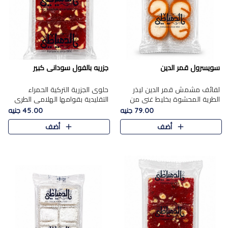
سويسرول قمر الدين
جزريه بالفول سودانى كبير
لفائف مشمش قمر الدين ليذر
حلوى الجزرية التركية الحمراء
الطرية المحشوة بخليط غني من
التقليدية بقوامها الهلامي الطري
جوز الهند الأبيض والمكسرات
ولونها الأحمر المميز، محشوة
79.00 جنيه
45.00 جنيه
الفاخرة، يقدم المذاق الحلو
بسخاء بالفول السوداني المحمص
أضف
أضف
الطبيعي لقمر الدين و تجمع بين
لتمنحك توازنًا رائعًا ..
حل..