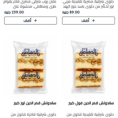
حلوى شرقية مصرية تقليدية مربي
ملبن روب شرقي مصري فاخر بقوام
لوز تُحضَّر من حلوى باسد جوز الهند
طري ومطاطي، محشوة غني
بقوام طري ومذاق غني، وتُزين
بسخاء بقطع عين الجمل واللوز
89.00 جنيه
239.00 جنيه
وتغطاه بقطع اللوز الفاخر التي
الفاخر التي تضيف قرمشة مميزة
أضف
أضف
تضيف لمسة مميزة م..
ومرضية ونكهة ناتي غنية في كل
قض..
ساندوتش قمر الدين فول كبير
ساندوتش قمر الدين لوز كبير
حلوى شرقية تقليدية تتكون من
حلوى شرقية فاخرة تتكون من