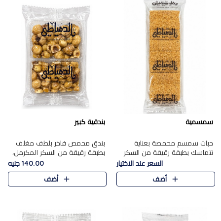
سمسمية
بندقية كبير
حبات سمسم محمصة بعناية
بندق محمص فاخر بلطف مغلف
تتماسك بطبقة رقيقة من السكر
بطبقة رقيقة من السكر المكرمل،
المكرمل، لتقدم طعم السمسم
يجمع بين النكهة الغنية ناتي
السعر عند الاختيار
140.00 جنيه
المميز وقرمشتة التي ارتبطت ببهجة
والقرمشة الراقية المرضية في
أضف
أضف
المولد عبر الأجيال.
حلوى شرقية أنيقه بطابع مميز.