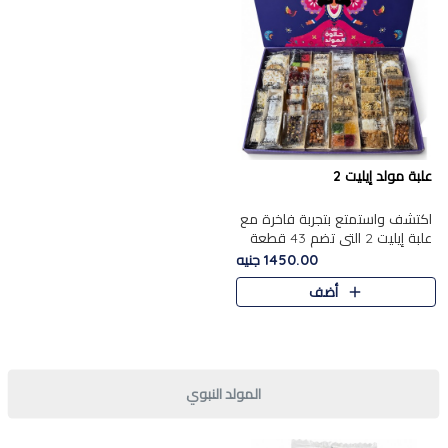
علبة مولد إيليت 2
اكتشف واستمتع بتجربة فاخرة مع
علبة إيليت 2 التي تضم 43 قطعة
تشكيلة من أرقى حلويات المولد
1450.00 جنيه
الشرقية المصرية الأصيلة ,معروضة
أضف
بشكل جميل في علبة أ..
المولد النبوي