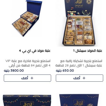
علبة المولد سبيشال 1
علبة مولد في اي بي 4
استمتع بتجربة تشكيلة راقية مع
استمتع بتجربة فاخرة مع علبة VIP
علبة سبيشال 1 التي تضم 28 قطعة
4 التي تضم 84 قطعة من أرقى
من تشكيلة مختارة بعناية من أفخر
حلويات المولد الشرقية، في تشكيلة
650.00 جنيه
3800.00 جنيه
حلويات المولد المصرية الأصلية
غنية تجمع بين الحلويات التقليدية
أضف
أضف
الشرقية. تحتوي ال..
والمكسرات الفاخرة. تحتوي العلبة
على.....