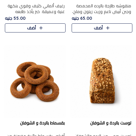
منقوشه طازجة بالرده المحمصة
رغيف ألماني كثيف وقوي بنكهة
وجبن أبيض ناعم وزيت زيتون وملح،
غنية وعميقة. خبز يأخذ طابعه
مباشرة من الفرن.الرده مع نعومة
بجدية.
65.00 جنيه
55.00 جنيه
الجبن فوق عجينة طازجة.
أضف
أضف
توست بالردة و الشوفان
بقسماط بالردة و الشوفان