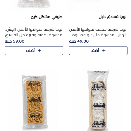
نوجا فسدق دابل
طوفي مشكل كبير
نوجا شرقية خفيفة بقوامها الأبيض
نوجا شرقية بقوامها الأبيض الهش،
الهش، محشوة مليء و محشوة
محشوة بكمية وفيرة من الفستق
بـكمية وفيرة من الفستق الفاخر
الفاخر لتمنحك نكهة غنية وقرمشة
49.00 جنيه
59.00 جنيه
لتمنحك نكهة مكسرات غنية
مميزة في كل قطعة، لتجربة تجمع
أضف
أضف
وقرمشة مميزة في كل قطعة و
بين الفخامة والمذاق..
قضم..