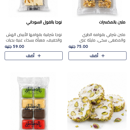
ملبن بالمكسرات
نوجا بالفول السوداني
ملبن شرقي بقوامه الطري
نوجا شرقية بقوامها الأبيض الهش
والمضغي سخي، مليئة غني
والخفيف، معبأة بسخاء غنية بحبات
بتشكيلة فاخرة من المكسرات
الفول السوداني المحمص التي
75.00 جنيه
59.00 جنيه
مشكلة المختارة التي تقدم تضيف
يقدم تضيف قرمشة مميزة مرضية
أضف
أضف
قرمشة مميزة مرضية ونكهة
وتوازنًا رائعًا مع حلا..
مكسرات غنية ف..