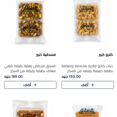
كاجو كبير
فسدقية كبير
حبات كاجو فاخرة محمصة ومغلفة
فستق محمص بعناية رقيقه يلتقي
بطبقة خفيفة رقيقه من السكر
مغلف بطبقة رقيقة من السكر
المكرمل، تجمع بين توازن النعومة
المكرمل، ليقدم مذاقًا فاخرًا حلوي
150.00 جنيه
189.00 جنيه
زبدية غنية فاخرة والقرمشة
شرقية فاخرة ونكهة غنية ناتي تميز
أضف
أضف
المرضية في حلوى شرقية بطاب..
كل قطعة و قوام هش