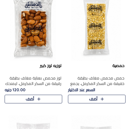
حمصية
لوزيه لوز كبير
حمص محمص مغلف بطبقة
لوز محمص بعناية مغلف بطبقة
خفيفة من السكر المكرمل، يجمع
رقيقة من السكر المكرمل، ليمنحك
بين القرمشة المميزة والطعم
قرمشة راقية ونكهة غنية تبرز
السعر عند الاختيار
120.00 جنيه
الشرقي الأصيل في واحدة من أشهر
فخامة اللوز في كل قطعة.
أضف
أضف
حلويات الموسم.