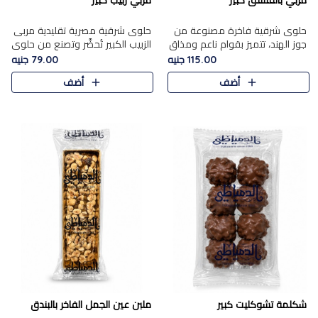
مربي بالفستق كبير
مربي زبيب كبير
حلوى شرقية فاخرة مصنوعة من
حلوى شرقية مصرية تقليدية مربى
جوز الهند، تتميز بقوام ناعم ومذاق
الزبيب الكبير تُحضَّر وتصنع من حلوي
غني، وتزين بقطع من الفستق
جوز الهند باسد بقوام طري ومذاق
115.00 جنيه
79.00 جنيه
الفاخر التي تضيف عليها قرمشة
غني، وتُزين وتغطا بحبات الزبيب
أضف
أضف
خفيفة.
الذهبي التي ..
شكلمة تشوكليت كبير
ملبن عين الجمل الفاخر بالبندق