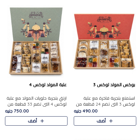
بوكس المولد لوكس 3
علبة المولد لوكس 4
استمتع بتجربة فاخرة مع علبة
ارتقِ بتجربة حلويات المولد مع علبة
لوكس 3 التي تضم 24 قطعة من
لوكس 4 التي تضم 33 قطعة من
أشهر حلويات المولد الشرقية
تشكيلة فاخرة ومتنوعة من أشهر
490.00 جنيه
750.00 جنيه
المختارة بعناية. تحتوي التشكيلة
الأصناف الشرقية. تحتوي العلبة على
أضف
أضف
على الجزرية بالفول، والملب..
الجزرية بالفول،..