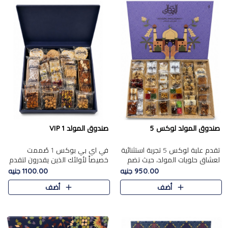
صندوق المولد لوكس 5
صندوق المولد VIP 1
تقدم علبة لوكس 5 تجربة استثنائية
في اي بي بوكس 1 صُممت
لعشاق حلويات المولد، حيث تضم
خصيصاً لأولئك الذين يقدرون لتقدم
42 قطعة من تشكيلة فاخرة تجمع
تجربة استثنائية بوكس تجمع بين
950.00 جنيه
1100.00 جنيه
بين أشهر الأصناف التقليدية وأصناف
أفخر حلويات المولد المصري مع
أضف
أضف
مميزة مختارة بع..
تشكيلة مختارة من الأصناف ..