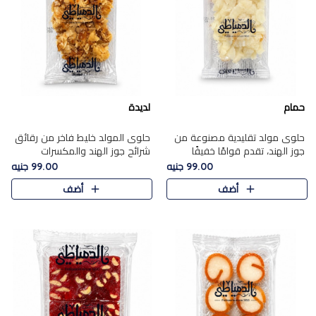
حمام
لديدة
حلوى مولد تقليدية مصنوعة من
حلوى المولد خليط فاخر من رقائق
جوز الهند، تقدم قوامًا خفيفًا
شرائح جوز الهند والمكسرات
ونكهة شرقية أصيلة تجسد روح
المحمصة، متماسك بشراب حلاوة
99.00 جنيه
99.00 جنيه
الـموسم الأعياد.
الكراميل الخفيفة ليمنحك قرمشة
أضف
أضف
غنية ومذاقًا شرقيًا أصيلً..