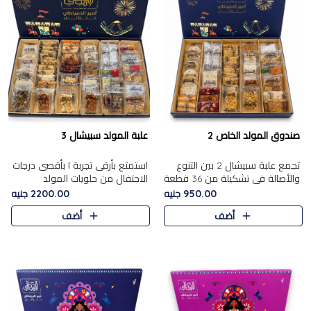
صندوق المولد الخاص 2
علبة المولد سبيشال 3
تجمع علبة سبيشال 2 بين التنوع
استمتع بأرقى تجربة ا بأقصى درجات
والأصالة في تشكيلة من 36 قطعة
الاحتفال من حلويات المولد
تضم أشهر حلويات المولد الشرقية.
المصريه الأصيلة مع هذه الفخامة
950.00 جنيه
2200.00 جنيه
تحتوي العلبة على الجزرية بالفول،
مع علبة سبيشال 3 التي تضم 56
أضف
أضف
والجزرية بالبن..
قطعة من تشكيلة استثن..