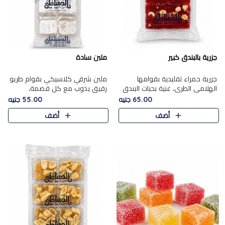
جزرية بالبندق كبير
ملبن سادة
جزرية حمراء تقليدية بقوامها
ملبن شرقي كلاسيكي بقوام طريو
الهلامي الطري، غنية بحبات البندق
رقيق يذوب مع كل قضمة،
الفاخرة التي تضيف قرمشة راقية
مغطى بطبقة ناعمة من السكر
65.00 جنيه
55.00 جنيه
إلى قوامها الناعم، لتقدم مزيجًا
البودرة ليقدم المذاق الأصيل الذي
أضف
أضف
متوازنًا من النكه..
ارتبط بحلويات المولد التقليدي..