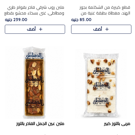
قطع كبيرة من الشكلمة بجوز
ملبن روب شرقي فاخر بقوام طري
الهند، مغطاة بطبقة غنية من
ومطاطي، غني بسخاء محشو بقطع
الشوكولاتة الفاخرة لتجمع بين
عين الجمل والبندق المحمص التي
85.00 جنيه
239.00 جنيه
القوام الطري من الداخل مركز جوز
تضيف قرمشة مميزة مُرضية
أضف
أضف
الهند المطاطي والمذاق الغن..
ونكهة جوزية غنية في كل
قضمة...
مربى باللوز كبير
ملبن عين الجمل الفاخر باللوز