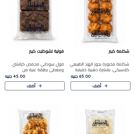
شكلمة كبير
فولية تشوكليت كبير
شكلمة مخبوزة بجوز الهند الطبيعي
فول سوداني محمص كرانشي
كلاسيكي، بقشرة ذهبية خفيفة
ومغطى بطبقة غنية من
وقلب طري رطب يذوب في الفم،
الشوكولاتة، يجمع بين طعم
65.00 جنيه
45.00 جنيه
تمنحك المذاق الشرقي الحلو الأصيل
القرمشة الأصيلة الكلاسكيكية
أضف
أضف
التقليدي في كل لقمة.
التقليدية للفول السوداني وحلاوة
الشوكولاتة ا..