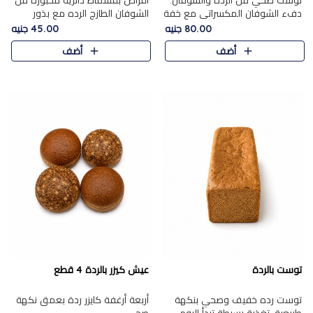
توست صحي من الرده والشوفان.
أقراص بقسماط دائرية مخبوزة من
دفء الشوفان المكسراتي مع خفة
الشوفان الطازج الرده مع بذور
الرده في كل شريحة.
مختارة. قرمشة الحبوب والبذور،
80.00 جنيه
45.00 جنيه
بداية صحية لكل صباح.
أضف
أضف
توست بالردة
عيش كيزر بالردة 4 قطع
توست رده خفيف وصحي بنكهة
أربعة أرغفة كايزر ردة بعمق نكهة