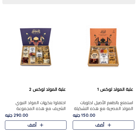
علبة المولد لوكس 1
علبة المولد لوكس 2
استمتع بالطعم الأصيل لحلويات
احتفلوا بنكهات المولد النبوي
المولد المصرية مع هذه التشكيلة
الشريف مع هذه المجموعة
المختارة بعناية من 9 قطع. تتضمن
الفاخرة المكونة من 19 قطعة،
150.00 جنيه
290.00 جنيه
التشكيلة جوزرية مع فول،ملبان
والتي تم اختيارها بعناية فائقة لتُبرز
أضف
أضف
سادة، ملبان
تشكيلة واسعة من الحلويات
التقليدية المفضلة. تشمل
المجموعة .....