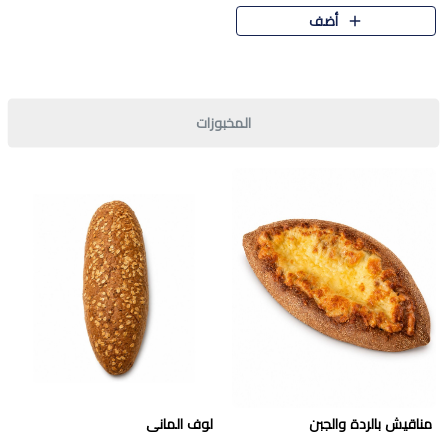
قرمشة مميزة ونكهة غنية في كل
أضف
قطعة. تجمع بين المذاق..
المخبوزات
مناقيش بالردة والجبن
لوف المانى