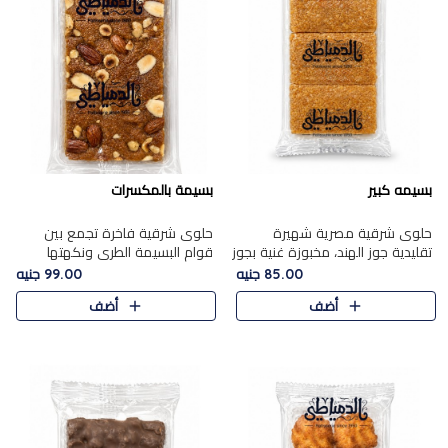
بسيمه كبير
بسيمة بالمكسرات
حلوى شرقية مصرية شهيرة
حلوى شرقية فاخرة تجمع بين
تقليدية جوز الهند، مخبوزة غنية بجوز
قوام البسيمة الطري ونكهتها
الهند، بلمسه ذهبية وتتميز بقوامها
الغنية، مزينة بتشكيلة مختارة من
85.00 جنيه
99.00 جنيه
المرمل وطعمها اللذيذ الذي يشبه
اللوز والبندق والمكسرات الفاخرة.
أضف
أضف
البسبوسة. تُخبز..
مزيج متوازن من القوام ..