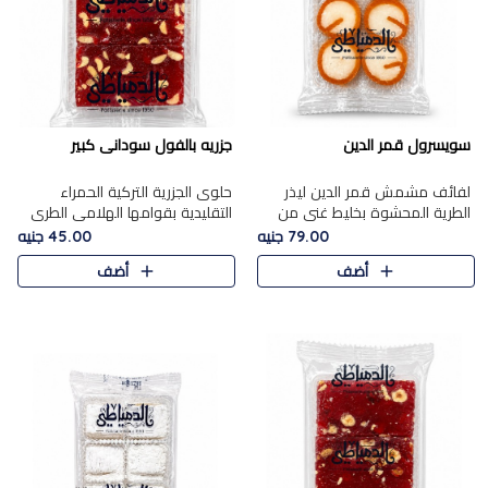
سويسرول قمر الدين
جزريه بالفول سودانى كبير
لفائف مشمش قمر الدين ليذر
حلوى الجزرية التركية الحمراء
الطرية المحشوة بخليط غني من
التقليدية بقوامها الهلامي الطري
جوز الهند الأبيض والمكسرات
ولونها الأحمر المميز، محشوة
79.00 جنيه
45.00 جنيه
الفاخرة، يقدم المذاق الحلو
بسخاء بالفول السوداني المحمص
أضف
أضف
الطبيعي لقمر الدين و تجمع بين
لتمنحك توازنًا رائعًا ..
حل..