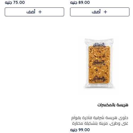
featuring a soft, creamy
creamy texture paired with a
89.00 جنيه
75.00 جنيه
texture and the distinctive
rich layer of premium
أضف
أضف
flavor of roasted hazelnuts.
chocolate and the distinctive
Smoo..
flav..
هريسة بالمكسرات
حلوى هريسة شرقية فاخرة بقوام
غني وطري، مزينة بتشكيلة مختارة
من المكسرات الفاخرة التي تضيف
99.00 جنيه