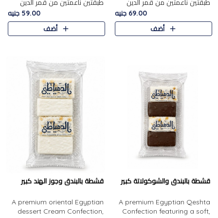
طبقتين ناعمتين من قمر الدين
طبقتين ناعمتين من قمر الدين
الفاخر، تتوسطهما حشوة غنية من
الفاخر، تتوسطهما حشوة غنية من
69.00 جنيه
59.00 جنيه
الفول السوداني المحمص، لتجمع
اللوز المحمص لتمنح مزيجًا متوازنًا
أضف
أضف
بين حلاوة المشمش الطبيعية..
من النعومة والقرمشة. ..
قشطة بالبندق والشوكولاتة كبير
قشطة بالبندق وجوز الهند كبير
A premium oriental Egyptian
A premium Egyptian Qeshta
dessert Cream Confection,
Confection featuring a soft,