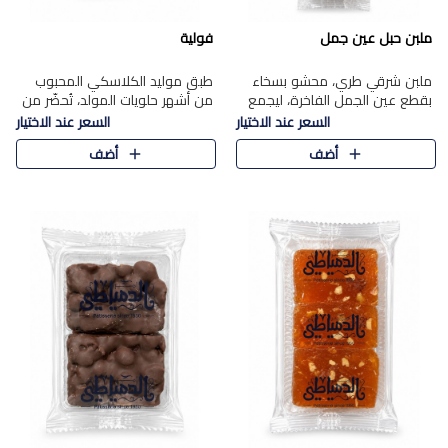
ملبن حبل عين جمل
فولية
ملبن شرقي طري، محشو بسخاء
طبق موليد الكلاسكي المحبوب
بقطع عين الجمل الفاخرة، ليجمع
من أشهر حلويات المولد، تُحضّر من
بين القوام الناعم وقرمشة الجوز
فول سوداني محمص بعناية
السعر عند الاختيار
السعر عند الاختيار
في مذاق شرقي أصيل.
ومغلف بطبقة رقيقة من السكر
أضف
أضف
المكرمل، لتمنحك قرمشة أصيلة
وم..