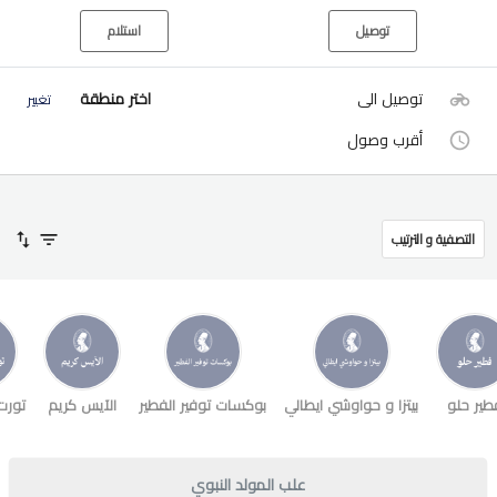
توصيل
استلام
توصيل الى
اختر منطقة
تغيير
أقرب وصول
التصفية و الترتيب
طير حلو
بيتزا و حواوشي ايطالي
بوكسات توفير الفطير
الآيس كريم
تورت
علب المولد النبوي