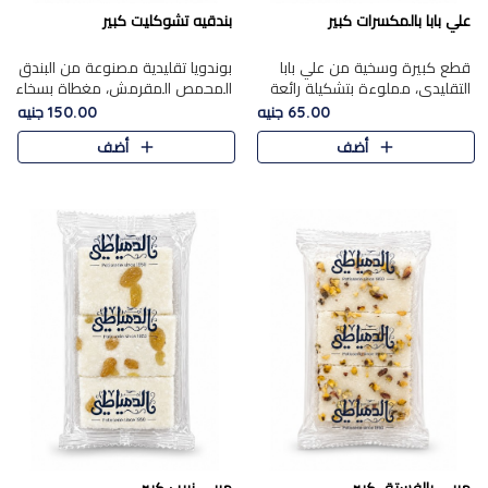
علي بابا بالمكسرات كبير
بندقيه تشوكليت كبير
قطع كبيرة وسخية من علي بابا
بوندويا تقليدية مصنوعة من البندق
التقليدي، مملوءة بتشكيلة رائعة
المحمص المقرمش، مغطاة بسخاء
من المكسرات المحمصة المحمرة.
بشوكولاتة فاخرة غنية لتحقيق
65.00 جنيه
150.00 جنيه
التوازن المثالي بين قوام القرمشة
أضف
أضف
ونكهة الشوكولاتة ا..