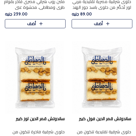
حلوى شرقية مصرية تقليدية مربي
ملبن روب شرقي مصري فاخر بقوام
لوز تُحضَّر من حلوى باسد جوز الهند
طري ومطاطي، محشوة غني
بقوام طري ومذاق غني، وتُزين
بسخاء بقطع عين الجمل واللوز
89.00 جنيه
239.00 جنيه
وتغطاه بقطع اللوز الفاخر التي
الفاخر التي تضيف قرمشة مميزة
أضف
أضف
تضيف لمسة مميزة م..
ومرضية ونكهة ناتي غنية في كل
قض..
ساندوتش قمر الدين فول كبير
ساندوتش قمر الدين لوز كبير
حلوى شرقية تقليدية تتكون من
حلوى شرقية فاخرة تتكون من