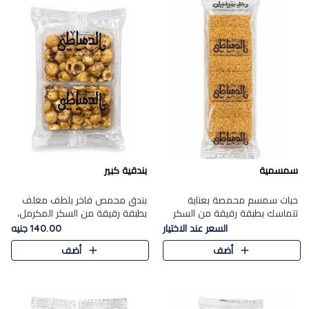
سمسمية
بندقية كبير
حبات سمسم محمصة بعناية
بندق محمص فاخر بلطف مغلف
تتماسك بطبقة رقيقة من السكر
بطبقة رقيقة من السكر المكرمل،
المكرمل، لتقدم طعم السمسم
يجمع بين النكهة الغنية ناتي
السعر عند الاختيار
140.00 جنيه
المميز وقرمشتة التي ارتبطت ببهجة
والقرمشة الراقية المرضية في
أضف
أضف
المولد عبر الأجيال.
حلوى شرقية أنيقه بطابع مميز.