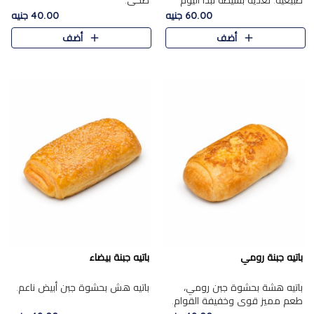
طبيعية. تغذية بسيطة تبدأ اليوم
صحي.
بشكل صحيح.
60.00 جنيه
40.00 جنيه
أضف
أضف
باتيه جبنة رومي
باتيه جبنة بيضاء
باتيه هشة بحشوة جبن رومي،
باتيه هش بحشوة جبن أبيض ناعم.
طعم مميز قوي وخفيفة القوام.