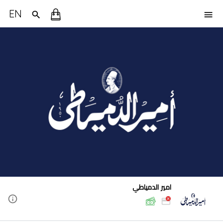
EN
امير الدمياطي