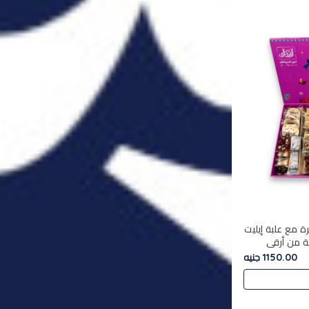
ة مع علبة إيليت
تشكليه 35 قطعة من أرقى
يلة ,معروضة
1150.00 جنيه
 في..