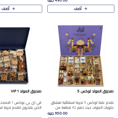
490.00 جنيه
الجزرية بالفول، والملب..
العلبة على الجزرية بالفول،..
أضف
أضف
صندوق المولد لوكس 5
صندوق المولد VIP 1
تقدم علبة لوكس 5 تجربة استثنائية لعشاق
في اي بي بوك
حلويات المولد، حيث تضم 42 قطعة من
الذين يقدرون لتقدم تجربة ا
تشكيلة فاخرة تجمع بين أشهر الأصناف
تجمع بين أفخر حلويات المو
950.00 جنيه
التقليدية وأصناف مميزة مختارة بع..
تشكيلة مختارة من الأصناف .