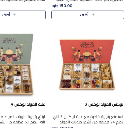
من 9 قطع. تتضمن التشكيلة جوزرية مع
قطعة، والتي تم اختيارها بعناية
150.00 جنيه
فول،ملبان سادة، ملبان
تشكيلة واسعة من الحلويات ا
أضف
أضف
المفضلة. تشمل المجموعة ...
بوكس المولد لوكس 3
علبة المولد لوكس 4
استمتع بتجربة فاخرة مع علبة لوكس 3 التي
تضم 24 قطعة من أشهر حلويات المولد
التي تضم 33 قطعة من
الشرقية المختارة بعناية. تحتوي التشكيلة على
ومتنوعة من أشهر الأصناف ا