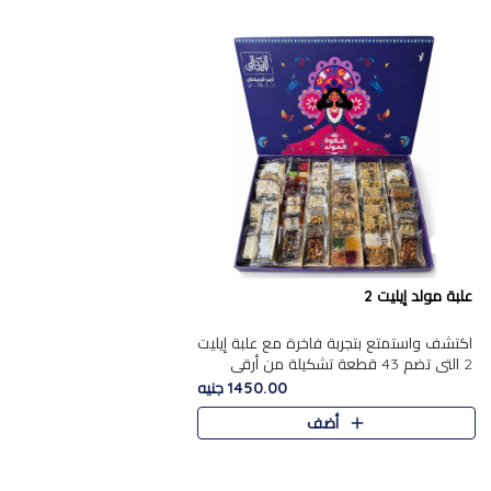
علبة مولد إيليت 2
اكتشف واستمتع بتجربة فاخرة مع علبة إيليت
2 التي تضم 43 قطعة تشكيلة من أرقى
حلويات المولد الشرقية المصرية الأصيلة
1450.00 جنيه
,معروضة بشكل جميل في علبة أ..
أضف