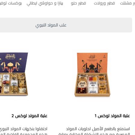
ر مشلتت
فطير ورولات
فطير حلو
بيتزا و حواوشي ايطالي
بوكسات توفير
علب المولد النبوي
علبة المولد لوكس 1
علبة المولد لوكس 2
استمتع بالطعم الأصيل لحلويات المولد
احتفلوا بنكهات المولد النب
المصرية مع هذه التشكيلة المختارة بعناية