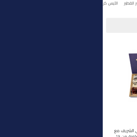
 الفطير
الآيس كريم
تورت ايس كريم
وي الشريف مع
هذه المجموعة الفاخرة المكونة من 19