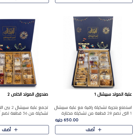
علبة المولد سبيشال 1
صندوق المولد الخاص 2
استمتع بتجربة تشكيلة راقية مع علبة سبيشال
تجمع علبة سب
1 التي تضم 28 قطعة من تشكيلة مختارة
ت
بعناية من أفخر حلويات المولد المصرية
المولد الشرقية. تحتوي العلبة
650.00 جنيه
الأصلية الشرقية. تحتوي ال..
بالفول، والجزرية بالبن..
أضف
أضف