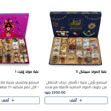
علبة المولد سبيشال 3
علبة مولد إيليت 1
استمتع بأرقى تجربة ا بأقصى درجات الاحتفال
استمتع واكتشف بتجربة فاخر
من حلويات المولد المصريه الأصيلة مع هذه
1 التي تضم 
الفخامة مع علبة سبيشال 3 التي تضم 56
حلويات المولد المصري الأص
2200.00 جنيه
قطعة من تشكيلة استثن..
بشكل جميل في علبة أنيقة ،
أضف
أضف