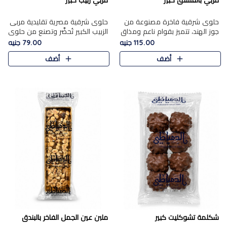
مربي بالفستق كبير
مربي زبيب كبير
حلوى شرقية فاخرة مصنوعة من
حلوى شرقية مصرية تقليدية مربى
جوز الهند، تتميز بقوام ناعم ومذاق
الزبيب الكبير تُحضَّر وتصنع من حلوي
غني، وتزين بقطع من الفستق
جوز الهند باسد بقوام طري ومذاق
115.00 جنيه
79.00 جنيه
الفاخر التي تضيف عليها قرمشة
غني، وتُزين وتغطا بحبات الزبيب
أضف
أضف
خفيفة.
الذهبي التي ..
شكلمة تشوكليت كبير
ملبن عين الجمل الفاخر بالبندق