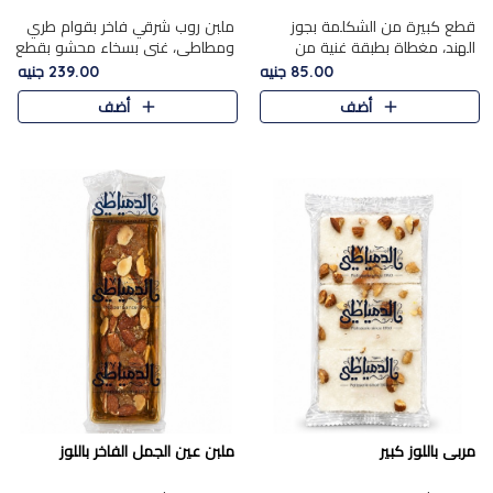
قطع كبيرة من الشكلمة بجوز
ملبن روب شرقي فاخر بقوام طري
الهند، مغطاة بطبقة غنية من
ومطاطي، غني بسخاء محشو بقطع
الشوكولاتة الفاخرة لتجمع بين
عين الجمل والبندق المحمص التي
85.00 جنيه
239.00 جنيه
القوام الطري من الداخل مركز جوز
تضيف قرمشة مميزة مُرضية
أضف
أضف
الهند المطاطي والمذاق الغن..
ونكهة جوزية غنية في كل
قضمة...
مربى باللوز كبير
ملبن عين الجمل الفاخر باللوز