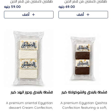
طبقتين ناعمتين من قمر الدين
طبقتين ناعمتين من قمر الدين
الفاخر، تتوسطهما حشوة غنية من
الفاخر، تتوسطهما حشوة غنية من
69.00 جنيه
59.00 جنيه
الفول السوداني المحمص، لتجمع
اللوز المحمص لتمنح مزيجًا متوازنًا
أضف
أضف
بين حلاوة المشمش الطبيعية..
من النعومة والقرمشة. ..
قشطة بالبندق والشوكولاتة كبير
قشطة بالبندق وجوز الهند كبير
A premium oriental Egyptian
A premium Egyptian Qeshta
dessert Cream Confection,
Confection featuring a soft,