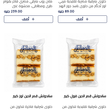
حلوى شرقية مصرية تقليدية مربي
ملبن روب شرقي مصري فاخر بقوام
لوز تُحضَّر من حلوى باسد جوز الهند
طري ومطاطي، محشوة غني
بقوام طري ومذاق غني، وتُزين
بسخاء بقطع عين الجمل واللوز
89.00 جنيه
239.00 جنيه
وتغطاه بقطع اللوز الفاخر التي
الفاخر التي تضيف قرمشة مميزة
أضف
أضف
تضيف لمسة مميزة م..
ومرضية ونكهة ناتي غنية في كل
قض..
ساندوتش قمر الدين فول كبير
ساندوتش قمر الدين لوز كبير
حلوى شرقية تقليدية تتكون من
حلوى شرقية فاخرة تتكون من