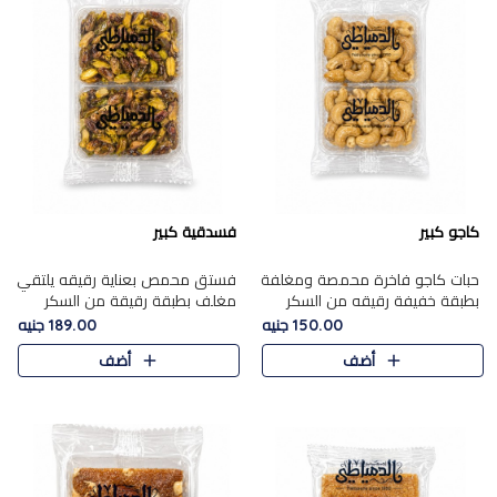
كاجو كبير
فسدقية كبير
حبات كاجو فاخرة محمصة ومغلفة
فستق محمص بعناية رقيقه يلتقي
بطبقة خفيفة رقيقه من السكر
مغلف بطبقة رقيقة من السكر
المكرمل، تجمع بين توازن النعومة
المكرمل، ليقدم مذاقًا فاخرًا حلوي
150.00 جنيه
189.00 جنيه
زبدية غنية فاخرة والقرمشة
شرقية فاخرة ونكهة غنية ناتي تميز
أضف
أضف
المرضية في حلوى شرقية بطاب..
كل قطعة و قوام هش