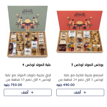
بوكس المولد لوكس 3
علبة المولد لوكس 4
استمتع بتجربة فاخرة مع علبة
ارتقِ بتجربة حلويات المولد مع علبة
لوكس 3 التي تضم 24 قطعة من
لوكس 4 التي تضم 33 قطعة من
أشهر حلويات المولد الشرقية
تشكيلة فاخرة ومتنوعة من أشهر
490.00 جنيه
750.00 جنيه
المختارة بعناية. تحتوي التشكيلة
الأصناف الشرقية. تحتوي العلبة على
أضف
أضف
على الجزرية بالفول، والملب..
الجزرية بالفول،..