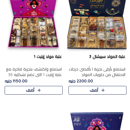
علبة المولد سبيشال 3
علبة مولد إيليت 1
استمتع بأرقى تجربة ا بأقصى درجات
استمتع واكتشف بتجربة فاخرة مع
الاحتفال من حلويات المولد
علبة إيليت 1 التي تضم تشكليه 35
المصريه الأصيلة مع هذه الفخامة
قطعة من أرقى حلويات المولد
2200.00 جنيه
1150.00 جنيه
مع علبة سبيشال 3 التي تضم 56
المصري الأصيلة ,معروضة بشكل
أضف
أضف
قطعة من تشكيلة استثن..
جميل في علبة أنيقة ، في..