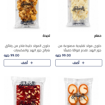
حمام
لديدة
حلوى مولد تقليدية مصنوعة من
حلوى المولد خليط فاخر من رقائق
جوز الهند، تقدم قوامًا خفيفًا
شرائح جوز الهند والمكسرات
ونكهة شرقية أصيلة تجسد روح
المحمصة، متماسك بشراب حلاوة
99.00 جنيه
99.00 جنيه
الـموسم الأعياد.
الكراميل الخفيفة ليمنحك قرمشة
أضف
أضف
غنية ومذاقًا شرقيًا أصيلً..