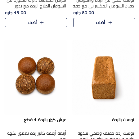
توست صحي من الرده والشوفان.
أقراص بقسماط دائرية مخبوزة من
دفء الشوفان المكسراتي مع خفة
الشوفان الطازج الرده مع بذور
الرده في كل شريحة.
مختارة. قرمشة الحبوب والبذور،
80.00 جنيه
45.00 جنيه
بداية صحية لكل صباح.
أضف
أضف
توست بالردة
عيش كيزر بالردة 4 قطع
توست رده خفيف وصحي بنكهة
أربعة أرغفة كايزر ردة بعمق نكهة