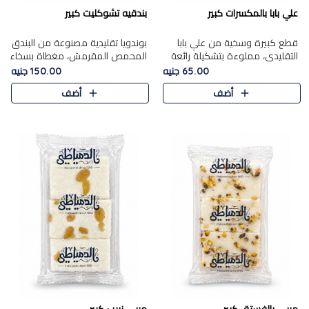
علي بابا بالمكسرات كبير
بندقيه تشوكليت كبير
قطع كبيرة وسخية من علي بابا
بوندويا تقليدية مصنوعة من البندق
التقليدي، مملوءة بتشكيلة رائعة
المحمص المقرمش، مغطاة بسخاء
من المكسرات المحمصة المحمرة.
بشوكولاتة فاخرة غنية لتحقيق
65.00 جنيه
150.00 جنيه
التوازن المثالي بين قوام القرمشة
أضف
أضف
ونكهة الشوكولاتة ا..