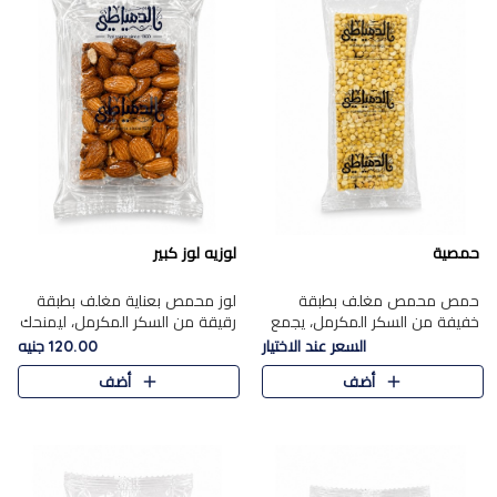
حمصية
لوزيه لوز كبير
حمص محمص مغلف بطبقة
لوز محمص بعناية مغلف بطبقة
خفيفة من السكر المكرمل، يجمع
رقيقة من السكر المكرمل، ليمنحك
بين القرمشة المميزة والطعم
قرمشة راقية ونكهة غنية تبرز
السعر عند الاختيار
120.00 جنيه
الشرقي الأصيل في واحدة من أشهر
فخامة اللوز في كل قطعة.
أضف
أضف
حلويات الموسم.