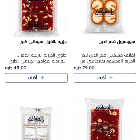
سويسرول قمر الدين
جزريه بالفول سودانى كبير
لفائف مشمش قمر الدين ليذر
حلوى الجزرية التركية الحمراء
الطرية المحشوة بخليط غني من
التقليدية بقوامها الهلامي الطري
جوز الهند الأبيض والمكسرات
ولونها الأحمر المميز، محشوة
79.00 جنيه
45.00 جنيه
الفاخرة، يقدم المذاق الحلو
بسخاء بالفول السوداني المحمص
أضف
أضف
الطبيعي لقمر الدين و تجمع بين
لتمنحك توازنًا رائعًا ..
حل..