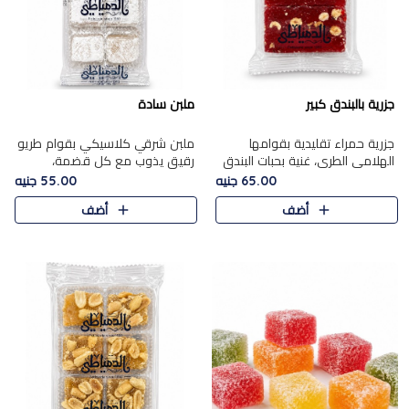
جزرية بالبندق كبير
ملبن سادة
جزرية حمراء تقليدية بقوامها
ملبن شرقي كلاسيكي بقوام طريو
الهلامي الطري، غنية بحبات البندق
رقيق يذوب مع كل قضمة،
الفاخرة التي تضيف قرمشة راقية
مغطى بطبقة ناعمة من السكر
65.00 جنيه
55.00 جنيه
إلى قوامها الناعم، لتقدم مزيجًا
البودرة ليقدم المذاق الأصيل الذي
أضف
أضف
متوازنًا من النكه..
ارتبط بحلويات المولد التقليدي..