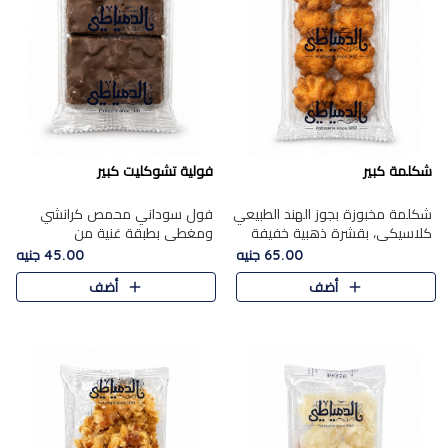
شكلمة كبير
فولية تشوكليت كبير
شكلمة مخبوزة بجوز الهند الطبيعي
فول سوداني محمص كرانشي
كلاسيكي، بقشرة ذهبية خفيفة
ومغطى بطبقة غنية من
وقلب طري رطب يذوب في الفم،
الشوكولاتة، يجمع بين طعم
65.00 جنيه
45.00 جنيه
تمنحك المذاق الشرقي الحلو الأصيل
القرمشة الأصيلة الكلاسكيكية
أضف
أضف
التقليدي في كل لقمة.
التقليدية للفول السوداني وحلاوة
الشوكولاتة ا..