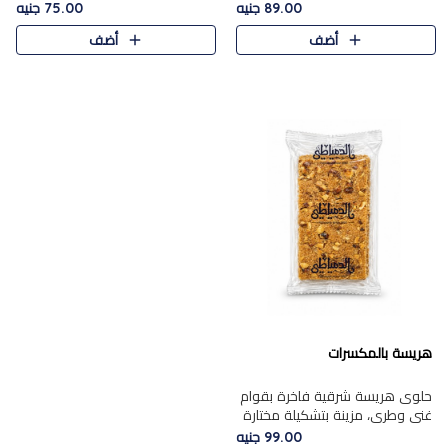
featuring a soft, creamy
creamy texture paired with a
89.00 جنيه
75.00 جنيه
texture and the distinctive
rich layer of premium
أضف
أضف
flavor of roasted hazelnuts.
chocolate and the distinctive
Smoo..
flav..
هريسة بالمكسرات
حلوى هريسة شرقية فاخرة بقوام
غني وطري، مزينة بتشكيلة مختارة
من المكسرات الفاخرة التي تضيف
99.00 جنيه