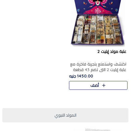
علبة مولد إيليت 2
اكتشف واستمتع بتجربة فاخرة مع
علبة إيليت 2 التي تضم 43 قطعة
تشكيلة من أرقى حلويات المولد
1450.00 جنيه
الشرقية المصرية الأصيلة ,معروضة
أضف
بشكل جميل في علبة أ..
المولد النبوي