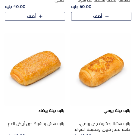
طبيعية. تغذية بسيطة تبدأ اليوم
صحي.
بشكل صحيح.
60.00 جنيه
40.00 جنيه
أضف
أضف
باتيه جبنة رومي
باتيه جبنة بيضاء
باتيه هشة بحشوة جبن رومي،
باتيه هش بحشوة جبن أبيض ناعم.
طعم مميز قوي وخفيفة القوام.