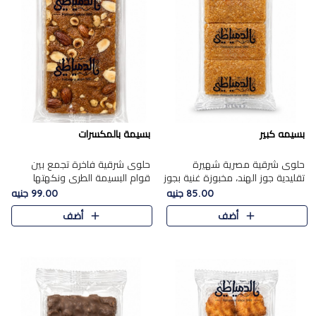
بسيمه كبير
بسيمة بالمكسرات
حلوى شرقية مصرية شهيرة
حلوى شرقية فاخرة تجمع بين
تقليدية جوز الهند، مخبوزة غنية بجوز
قوام البسيمة الطري ونكهتها
الهند، بلمسه ذهبية وتتميز بقوامها
الغنية، مزينة بتشكيلة مختارة من
85.00 جنيه
99.00 جنيه
المرمل وطعمها اللذيذ الذي يشبه
اللوز والبندق والمكسرات الفاخرة.
أضف
أضف
البسبوسة. تُخبز..
مزيج متوازن من القوام ..