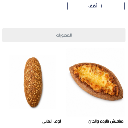
قرمشة مميزة ونكهة غنية في كل
أضف
قطعة. تجمع بين المذاق..
المخبوزات
مناقيش بالردة والجبن
لوف المانى