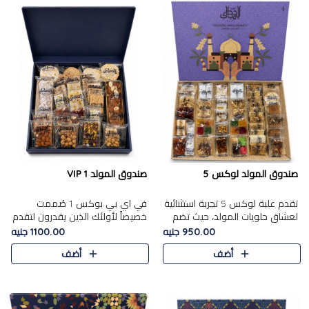
صندوق المولد لوكس 5
صندوق المولد VIP 1
تقدم علبة لوكس 5 تجربة استثنائية
في اي بي بوكس 1 صُممت
لعشاق حلويات المولد، حيث تضم
خصيصاً لأولئك الذين يقدرون لتقدم
42 قطعة من تشكيلة فاخرة تجمع
تجربة استثنائية بوكس تجمع بين
950.00 جنيه
1100.00 جنيه
بين أشهر الأصناف التقليدية وأصناف
أفخر حلويات المولد المصري مع
أضف
أضف
مميزة مختارة بع..
تشكيلة مختارة من الأصناف ..