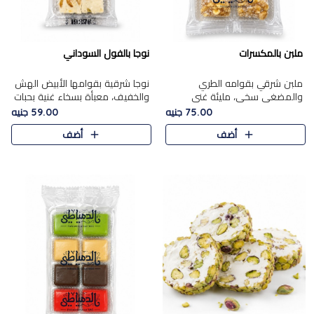
ملبن بالمكسرات
نوجا بالفول السوداني
ملبن شرقي بقوامه الطري
نوجا شرقية بقوامها الأبيض الهش
والمضغي سخي، مليئة غني
والخفيف، معبأة بسخاء غنية بحبات
بتشكيلة فاخرة من المكسرات
الفول السوداني المحمص التي
75.00 جنيه
59.00 جنيه
مشكلة المختارة التي تقدم تضيف
يقدم تضيف قرمشة مميزة مرضية
أضف
أضف
قرمشة مميزة مرضية ونكهة
وتوازنًا رائعًا مع حلا..
مكسرات غنية ف..