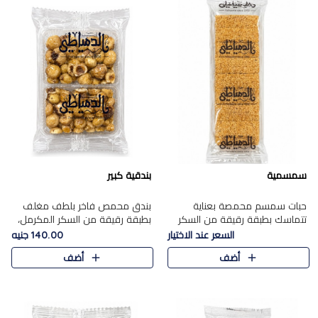
سمسمية
بندقية كبير
حبات سمسم محمصة بعناية
بندق محمص فاخر بلطف مغلف
تتماسك بطبقة رقيقة من السكر
بطبقة رقيقة من السكر المكرمل،
المكرمل، لتقدم طعم السمسم
يجمع بين النكهة الغنية ناتي
السعر عند الاختيار
140.00 جنيه
المميز وقرمشتة التي ارتبطت ببهجة
والقرمشة الراقية المرضية في
أضف
أضف
المولد عبر الأجيال.
حلوى شرقية أنيقه بطابع مميز.