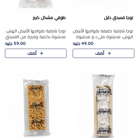
نوجا فسدق دابل
طوفي مشكل كبير
نوجا شرقية خفيفة بقوامها الأبيض
نوجا شرقية بقوامها الأبيض الهش،
الهش، محشوة مليء و محشوة
محشوة بكمية وفيرة من الفستق
بـكمية وفيرة من الفستق الفاخر
الفاخر لتمنحك نكهة غنية وقرمشة
49.00 جنيه
59.00 جنيه
لتمنحك نكهة مكسرات غنية
مميزة في كل قطعة، لتجربة تجمع
أضف
أضف
وقرمشة مميزة في كل قطعة و
بين الفخامة والمذاق..
قضم..