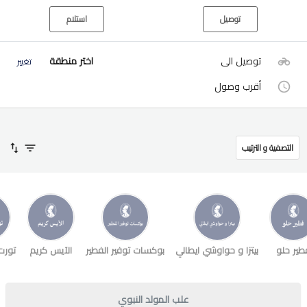
توصيل
استلام
توصيل الى
اختر منطقة
تغيير
أقرب وصول
التصفية و الترتيب
طير حلو
بيتزا و حواوشي ايطالي
بوكسات توفير الفطير
الآيس كريم
تورت
علب المولد النبوي