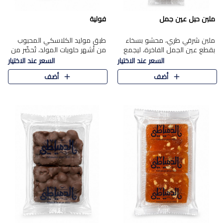
ملبن حبل عين جمل
فولية
ملبن شرقي طري، محشو بسخاء
طبق موليد الكلاسكي المحبوب
بقطع عين الجمل الفاخرة، ليجمع
من أشهر حلويات المولد، تُحضّر من
بين القوام الناعم وقرمشة الجوز
فول سوداني محمص بعناية
السعر عند الاختيار
السعر عند الاختيار
في مذاق شرقي أصيل.
ومغلف بطبقة رقيقة من السكر
أضف
أضف
المكرمل، لتمنحك قرمشة أصيلة
وم..