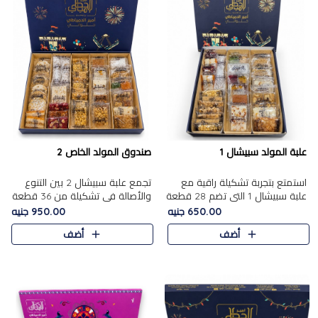
علبة المولد سبيشال 1
صندوق المولد الخاص 2
استمتع بتجربة تشكيلة راقية مع
تجمع علبة سبيشال 2 بين التنوع
علبة سبيشال 1 التي تضم 28 قطعة
والأصالة في تشكيلة من 36 قطعة
من تشكيلة مختارة بعناية من أفخر
تضم أشهر حلويات المولد الشرقية.
650.00 جنيه
950.00 جنيه
حلويات المولد المصرية الأصلية
تحتوي العلبة على الجزرية بالفول،
أضف
أضف
الشرقية. تحتوي ال..
والجزرية بالبن..