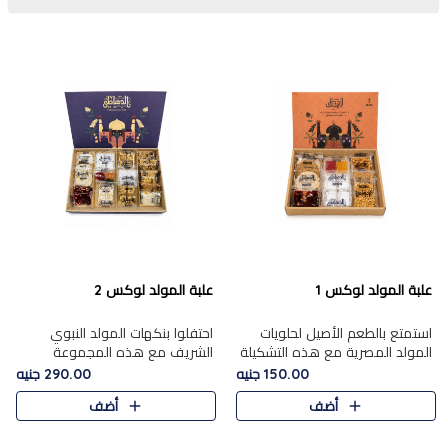
علبة المولد لوكس 1
علبة المولد لوكس 2
استمتع بالطعم الأصيل لحلويات
احتفلوا بنكهات المولد النبوي
المولد المصرية مع هذه التشكيلة
الشريف مع هذه المجموعة
المختارة بعناية من 9 قطع. تتضمن
الفاخرة المكونة من 19 قطعة،
150.00 جنيه
290.00 جنيه
التشكيلة جوزرية مع فول،ملبان
والتي تم اختيارها بعناية فائقة لتُبرز
أضف
أضف
سادة، ملبان
تشكيلة واسعة من الحلويات
التقليدية المفضلة. تشمل
المجموعة .....