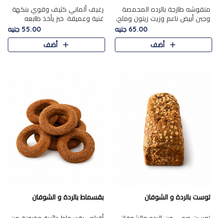
منقوشه طازجة بالرده المحمصة
رغيف ألماني كثيف وقوي بنكهة
وجبن أبيض ناعم وزيت زيتون وملح،
غنية وعميقة. خبز يأخذ طابعه
مباشرة من الفرن.الرده مع نعومة
بجدية.
65.00 جنيه
55.00 جنيه
الجبن فوق عجينة طازجة.
أضف
أضف
توست بالردة و الشوفان
بقسماط بالردة و الشوفان