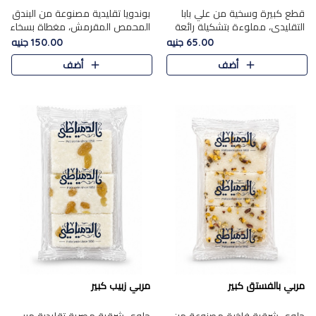
قطع كبيرة وسخية من علي بابا
بوندويا تقليدية مصنوعة من البندق
التقليدي، مملوءة بتشكيلة رائعة
المحمص المقرمش، مغطاة بسخاء
من المكسرات المحمصة المحمرة.
بشوكولاتة فاخرة غنية لتحقيق
65.00 جنيه
150.00 جنيه
التوازن المثالي بين قوام القرمشة
أضف
أضف
ونكهة الشوكولاتة ا..
مربي بالفستق كبير
مربي زبيب كبير