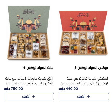
بوكس المولد لوكس 3
علبة المولد لوكس 4
استمتع بتجربة فاخرة مع علبة
ارتقِ بتجربة حلويات المولد مع علبة
لوكس 3 التي تضم 24 قطعة من
لوكس 4 التي تضم 33 قطعة من
أشهر حلويات المولد الشرقية
تشكيلة فاخرة ومتنوعة من أشهر
490.00 جنيه
750.00 جنيه
المختارة بعناية. تحتوي التشكيلة
الأصناف الشرقية. تحتوي العلبة على
أضف
أضف
على الجزرية بالفول، والملب..
الجزرية بالفول،..