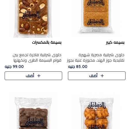
بسيمه كبير
بسيمة بالمكسرات
حلوى شرقية مصرية شهيرة
حلوى شرقية فاخرة تجمع بين
تقليدية جوز الهند، مخبوزة غنية بجوز
قوام البسيمة الطري ونكهتها
الهند، بلمسه ذهبية وتتميز بقوامها
الغنية، مزينة بتشكيلة مختارة من
85.00 جنيه
99.00 جنيه
المرمل وطعمها اللذيذ الذي يشبه
اللوز والبندق والمكسرات الفاخرة.
أضف
أضف
البسبوسة. تُخبز..
مزيج متوازن من القوام ..