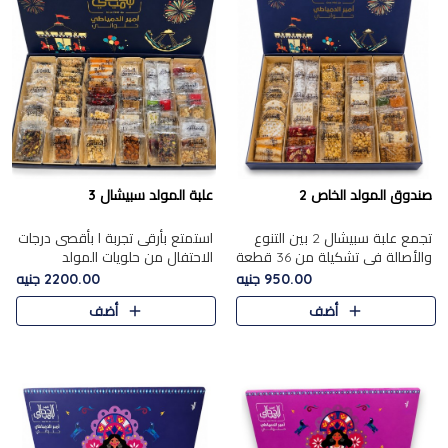
صندوق المولد الخاص 2
علبة المولد سبيشال 3
تجمع علبة سبيشال 2 بين التنوع
استمتع بأرقى تجربة ا بأقصى درجات
والأصالة في تشكيلة من 36 قطعة
الاحتفال من حلويات المولد
تضم أشهر حلويات المولد الشرقية.
المصريه الأصيلة مع هذه الفخامة
950.00 جنيه
2200.00 جنيه
تحتوي العلبة على الجزرية بالفول،
مع علبة سبيشال 3 التي تضم 56
أضف
أضف
والجزرية بالبن..
قطعة من تشكيلة استثن..