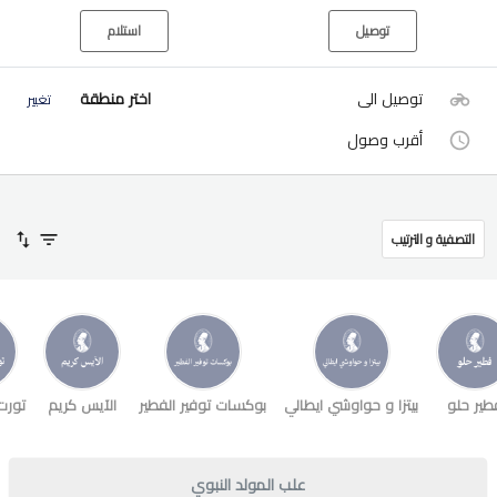
توصيل
استلام
توصيل الى
اختر منطقة
تغيير
أقرب وصول
التصفية و الترتيب
طير حلو
بيتزا و حواوشي ايطالي
بوكسات توفير الفطير
الآيس كريم
تورت
علب المولد النبوي