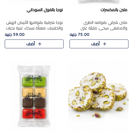
ملبن بالمكسرات
نوجا بالفول السوداني
ملبن شرقي بقوامه الطري
نوجا شرقية بقوامها الأبيض الهش
والمضغي سخي، مليئة غني
والخفيف، معبأة بسخاء غنية بحبات
بتشكيلة فاخرة من المكسرات
الفول السوداني المحمص التي
75.00 جنيه
59.00 جنيه
مشكلة المختارة التي تقدم تضيف
يقدم تضيف قرمشة مميزة مرضية
أضف
أضف
قرمشة مميزة مرضية ونكهة
وتوازنًا رائعًا مع حلا..
مكسرات غنية ف..