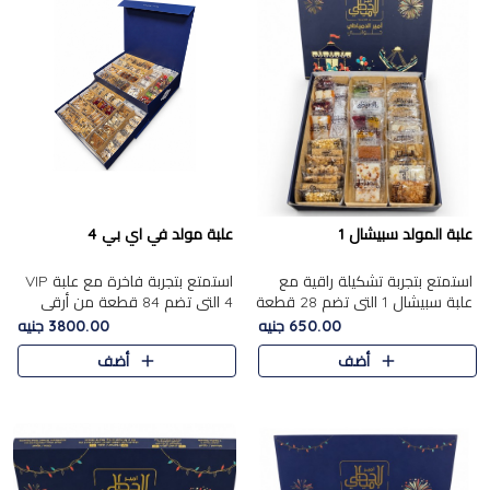
علبة المولد سبيشال 1
علبة مولد في اي بي 4
استمتع بتجربة تشكيلة راقية مع
استمتع بتجربة فاخرة مع علبة VIP
علبة سبيشال 1 التي تضم 28 قطعة
4 التي تضم 84 قطعة من أرقى
من تشكيلة مختارة بعناية من أفخر
حلويات المولد الشرقية، في تشكيلة
650.00 جنيه
3800.00 جنيه
حلويات المولد المصرية الأصلية
غنية تجمع بين الحلويات التقليدية
أضف
أضف
الشرقية. تحتوي ال..
والمكسرات الفاخرة. تحتوي العلبة
على.....