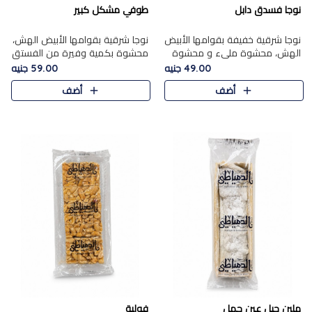
نوجا فسدق دابل
طوفي مشكل كبير
نوجا شرقية خفيفة بقوامها الأبيض
نوجا شرقية بقوامها الأبيض الهش،
الهش، محشوة مليء و محشوة
محشوة بكمية وفيرة من الفستق
بـكمية وفيرة من الفستق الفاخر
الفاخر لتمنحك نكهة غنية وقرمشة
49.00 جنيه
59.00 جنيه
لتمنحك نكهة مكسرات غنية
مميزة في كل قطعة، لتجربة تجمع
أضف
أضف
وقرمشة مميزة في كل قطعة و
بين الفخامة والمذاق..
قضم..
ملبن حبل عين جمل
فولية