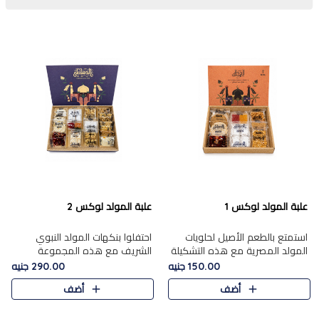
علبة المولد لوكس 1
علبة المولد لوكس 2
استمتع بالطعم الأصيل لحلويات
احتفلوا بنكهات المولد النبوي
المولد المصرية مع هذه التشكيلة
الشريف مع هذه المجموعة
المختارة بعناية من 9 قطع. تتضمن
الفاخرة المكونة من 19 قطعة،
150.00 جنيه
290.00 جنيه
التشكيلة جوزرية مع فول،ملبان
والتي تم اختيارها بعناية فائقة لتُبرز
أضف
أضف
سادة، ملبان
تشكيلة واسعة من الحلويات
التقليدية المفضلة. تشمل
المجموعة .....