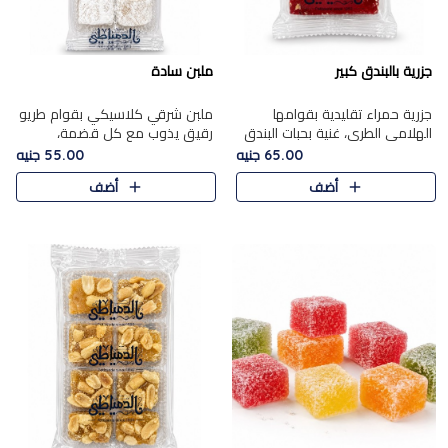
جزرية بالبندق كبير
ملبن سادة
جزرية حمراء تقليدية بقوامها
ملبن شرقي كلاسيكي بقوام طريو
الهلامي الطري، غنية بحبات البندق
رقيق يذوب مع كل قضمة،
الفاخرة التي تضيف قرمشة راقية
مغطى بطبقة ناعمة من السكر
65.00 جنيه
55.00 جنيه
إلى قوامها الناعم، لتقدم مزيجًا
البودرة ليقدم المذاق الأصيل الذي
أضف
أضف
متوازنًا من النكه..
ارتبط بحلويات المولد التقليدي..