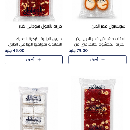
سويسرول قمر الدين
جزريه بالفول سودانى كبير
لفائف مشمش قمر الدين ليذر
حلوى الجزرية التركية الحمراء
الطرية المحشوة بخليط غني من
التقليدية بقوامها الهلامي الطري
جوز الهند الأبيض والمكسرات
ولونها الأحمر المميز، محشوة
79.00 جنيه
45.00 جنيه
الفاخرة، يقدم المذاق الحلو
بسخاء بالفول السوداني المحمص
أضف
أضف
الطبيعي لقمر الدين و تجمع بين
لتمنحك توازنًا رائعًا ..
حل..