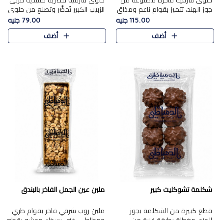
حلوى شرقية فاخرة مصنوعة من
حلوى شرقية مصرية تقليدية مربى
جوز الهند، تتميز بقوام ناعم ومذاق
الزبيب الكبير تُحضَّر وتصنع من حلوي
غني، وتزين بقطع من الفستق
جوز الهند باسد بقوام طري ومذاق
115.00 جنيه
79.00 جنيه
الفاخر التي تضيف عليها قرمشة
غني، وتُزين وتغطا بحبات الزبيب
أضف
أضف
خفيفة.
الذهبي التي ..
شكلمة تشوكليت كبير
ملبن عين الجمل الفاخر بالبندق
قطع كبيرة من الشكلمة بجوز
ملبن روب شرقي فاخر بقوام طري