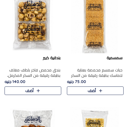
سمسمية
بندقية كبير
حبات سمسم محمصة بعناية
بندق محمص فاخر بلطف مغلف
تتماسك بطبقة رقيقة من السكر
بطبقة رقيقة من السكر المكرمل،
المكرمل، لتقدم طعم السمسم
يجمع بين النكهة الغنية ناتي
75.00 جنيه
140.00 جنيه
المميز وقرمشتة التي ارتبطت ببهجة
والقرمشة الراقية المرضية في
أضف
أضف
المولد عبر الأجيال.
حلوى شرقية أنيقه بطابع مميز.