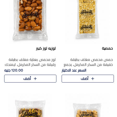
حمصية
لوزيه لوز كبير
حمص محمص مغلف بطبقة
لوز محمص بعناية مغلف بطبقة
خفيفة من السكر المكرمل، يجمع
رقيقة من السكر المكرمل، ليمنحك
بين القرمشة المميزة والطعم
قرمشة راقية ونكهة غنية تبرز
السعر عند الاختيار
120.00 جنيه
الشرقي الأصيل في واحدة من أشهر
فخامة اللوز في كل قطعة.
أضف
أضف
حلويات الموسم.