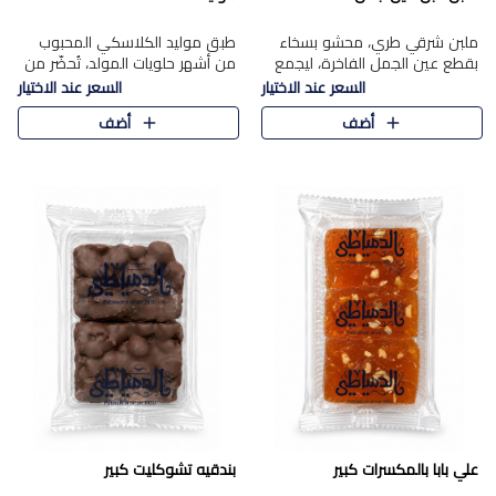
ملبن شرقي طري، محشو بسخاء
طبق موليد الكلاسكي المحبوب
بقطع عين الجمل الفاخرة، ليجمع
من أشهر حلويات المولد، تُحضّر من
بين القوام الناعم وقرمشة الجوز
فول سوداني محمص بعناية
السعر عند الاختيار
السعر عند الاختيار
في مذاق شرقي أصيل.
ومغلف بطبقة رقيقة من السكر
أضف
أضف
المكرمل، لتمنحك قرمشة أصيلة
وم..
علي بابا بالمكسرات كبير
بندقيه تشوكليت كبير