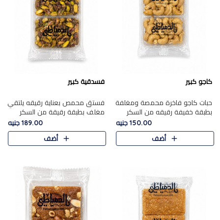
كاجو كبير
فسدقية كبير
حبات كاجو فاخرة محمصة ومغلفة
فستق محمص بعناية رقيقه يلتقي
بطبقة خفيفة رقيقه من السكر
مغلف بطبقة رقيقة من السكر
المكرمل، تجمع بين توازن النعومة
المكرمل، ليقدم مذاقًا فاخرًا حلوي
150.00 جنيه
189.00 جنيه
زبدية غنية فاخرة والقرمشة
شرقية فاخرة ونكهة غنية ناتي تميز
أضف
أضف
المرضية في حلوى شرقية بطاب..
كل قطعة و قوام هش