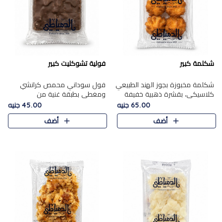
شكلمة كبير
فولية تشوكليت كبير
شكلمة مخبوزة بجوز الهند الطبيعي
فول سوداني محمص كرانشي
كلاسيكي، بقشرة ذهبية خفيفة
ومغطى بطبقة غنية من
وقلب طري رطب يذوب في الفم،
الشوكولاتة، يجمع بين طعم
65.00 جنيه
45.00 جنيه
تمنحك المذاق الشرقي الحلو الأصيل
القرمشة الأصيلة الكلاسكيكية
أضف
أضف
التقليدي في كل لقمة.
التقليدية للفول السوداني وحلاوة
الشوكولاتة ا..