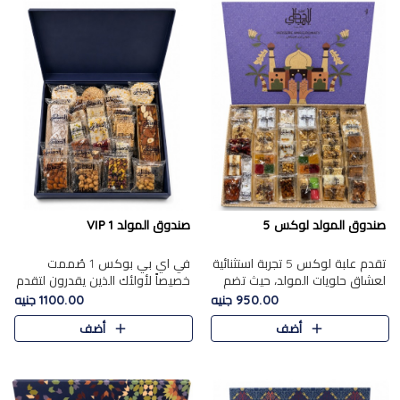
صندوق المولد لوكس 5
صندوق المولد VIP 1
تقدم علبة لوكس 5 تجربة استثنائية
في اي بي بوكس 1 صُممت
لعشاق حلويات المولد، حيث تضم
خصيصاً لأولئك الذين يقدرون لتقدم
42 قطعة من تشكيلة فاخرة تجمع
تجربة استثنائية بوكس تجمع بين
950.00 جنيه
1100.00 جنيه
بين أشهر الأصناف التقليدية وأصناف
أفخر حلويات المولد المصري مع
أضف
أضف
مميزة مختارة بع..
تشكيلة مختارة من الأصناف ..