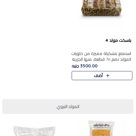
باسكت مولد 4
استمتع بتشكيلة مميزة من حلويات
المولد تضم 76 قطعة، منها الجزرية
بالفول والبندق، علي بابا
3500.00 جنيه
بالمكسرات.......
أضف
المولد النبوي