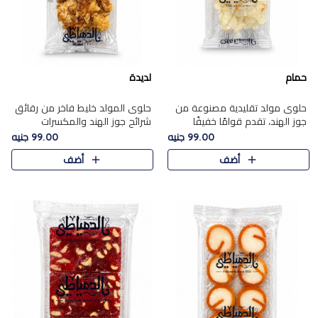
حمام
لديدة
حلوى مولد تقليدية مصنوعة من
حلوى المولد خليط فاخر من رقائق
جوز الهند، تقدم قوامًا خفيفًا
شرائح جوز الهند والمكسرات
ونكهة شرقية أصيلة تجسد روح
المحمصة، متماسك بشراب حلاوة
99.00 جنيه
99.00 جنيه
الـموسم الأعياد.
الكراميل الخفيفة ليمنحك قرمشة
أضف
أضف
غنية ومذاقًا شرقيًا أصيلً..