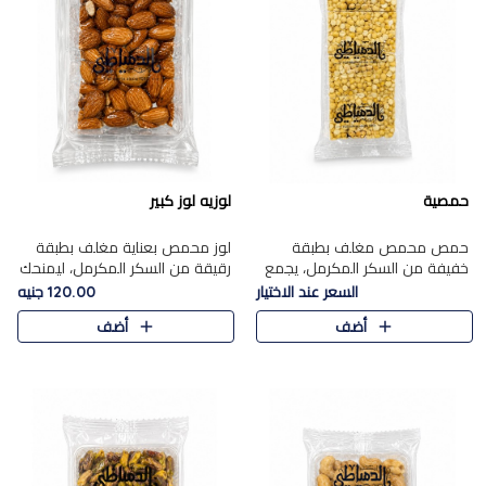
حمصية
لوزيه لوز كبير
حمص محمص مغلف بطبقة
لوز محمص بعناية مغلف بطبقة
خفيفة من السكر المكرمل، يجمع
رقيقة من السكر المكرمل، ليمنحك
بين القرمشة المميزة والطعم
قرمشة راقية ونكهة غنية تبرز
السعر عند الاختيار
120.00 جنيه
الشرقي الأصيل في واحدة من أشهر
فخامة اللوز في كل قطعة.
أضف
أضف
حلويات الموسم.