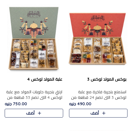
بوكس المولد لوكس 3
علبة المولد لوكس 4
استمتع بتجربة فاخرة مع علبة
ارتقِ بتجربة حلويات المولد مع علبة
لوكس 3 التي تضم 24 قطعة من
لوكس 4 التي تضم 33 قطعة من
أشهر حلويات المولد الشرقية
تشكيلة فاخرة ومتنوعة من أشهر
490.00 جنيه
750.00 جنيه
المختارة بعناية. تحتوي التشكيلة
الأصناف الشرقية. تحتوي العلبة على
أضف
أضف
على الجزرية بالفول، والملب..
الجزرية بالفول،..