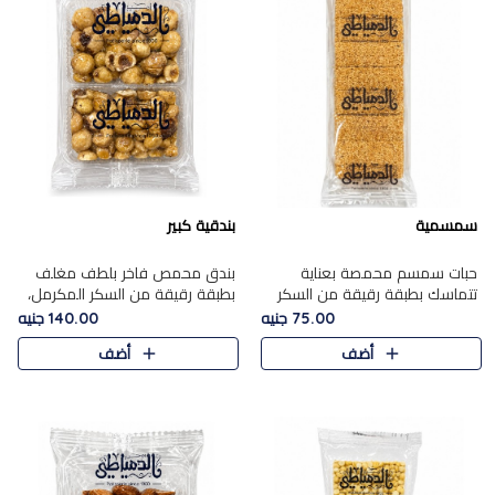
سمسمية
بندقية كبير
حبات سمسم محمصة بعناية
بندق محمص فاخر بلطف مغلف
تتماسك بطبقة رقيقة من السكر
بطبقة رقيقة من السكر المكرمل،
المكرمل، لتقدم طعم السمسم
يجمع بين النكهة الغنية ناتي
75.00 جنيه
140.00 جنيه
المميز وقرمشتة التي ارتبطت ببهجة
والقرمشة الراقية المرضية في
أضف
أضف
المولد عبر الأجيال.
حلوى شرقية أنيقه بطابع مميز.