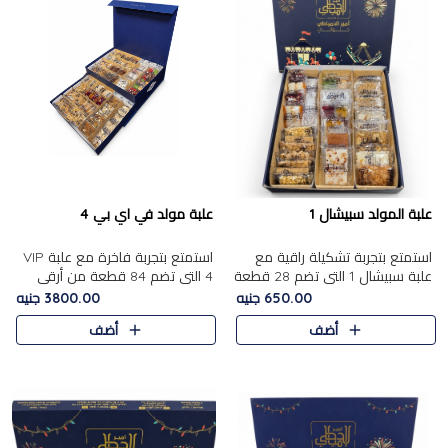
علبة المولد سبيشال 1
علبة مولد في اي بي 4
استمتع بتجربة تشكيلة راقية مع
استمتع بتجربة فاخرة مع علبة VIP
علبة سبيشال 1 التي تضم 28 قطعة
4 التي تضم 84 قطعة من أرقى
من تشكيلة مختارة بعناية من أفخر
حلويات المولد الشرقية، في تشكيلة
650.00 جنيه
3800.00 جنيه
حلويات المولد المصرية الأصلية
غنية تجمع بين الحلويات التقليدية
أضف
أضف
الشرقية. تحتوي ال..
والمكسرات الفاخرة. تحتوي العلبة
على.....