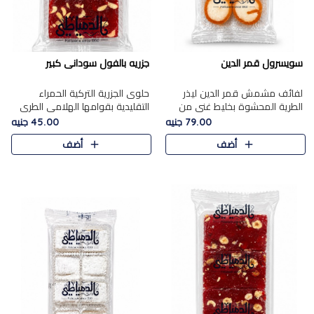
سويسرول قمر الدين
جزريه بالفول سودانى كبير
لفائف مشمش قمر الدين ليذر
حلوى الجزرية التركية الحمراء
الطرية المحشوة بخليط غني من
التقليدية بقوامها الهلامي الطري
جوز الهند الأبيض والمكسرات
ولونها الأحمر المميز، محشوة
79.00 جنيه
45.00 جنيه
الفاخرة، يقدم المذاق الحلو
بسخاء بالفول السوداني المحمص
أضف
أضف
الطبيعي لقمر الدين و تجمع بين
لتمنحك توازنًا رائعًا ..
حل..