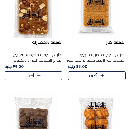
بسيمه كبير
بسيمة بالمكسرات
حلوى شرقية مصرية شهيرة
حلوى شرقية فاخرة تجمع بين
تقليدية جوز الهند، مخبوزة غنية بجوز
قوام البسيمة الطري ونكهتها
الهند، بلمسه ذهبية وتتميز بقوامها
الغنية، مزينة بتشكيلة مختارة من
85.00 جنيه
99.00 جنيه
المرمل وطعمها اللذيذ الذي يشبه
اللوز والبندق والمكسرات الفاخرة.
أضف
أضف
البسبوسة. تُخبز..
مزيج متوازن من القوام ..