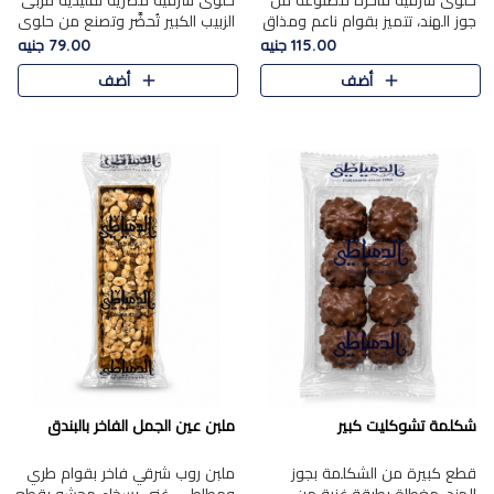
حلوى شرقية فاخرة مصنوعة من
حلوى شرقية مصرية تقليدية مربى
جوز الهند، تتميز بقوام ناعم ومذاق
الزبيب الكبير تُحضَّر وتصنع من حلوي
غني، وتزين بقطع من الفستق
جوز الهند باسد بقوام طري ومذاق
115.00 جنيه
79.00 جنيه
الفاخر التي تضيف عليها قرمشة
غني، وتُزين وتغطا بحبات الزبيب
أضف
أضف
خفيفة.
الذهبي التي ..
شكلمة تشوكليت كبير
ملبن عين الجمل الفاخر بالبندق
قطع كبيرة من الشكلمة بجوز
ملبن روب شرقي فاخر بقوام طري