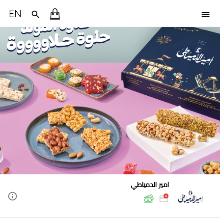
EN
امير الدمياطي