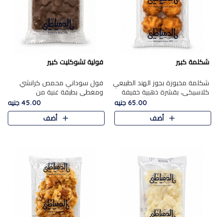
شكلمة كبير
فولية تشوكليت كبير
شكلمة مخبوزة بجوز الهند الطبيعي
فول سوداني محمص كرانشي
كلاسيكي، بقشرة ذهبية خفيفة
ومغطى بطبقة غنية من
وقلب طري رطب يذوب في الفم،
الشوكولاتة، يجمع بين طعم
65.00 جنيه
45.00 جنيه
تمنحك المذاق الشرقي الحلو الأصيل
القرمشة الأصيلة الكلاسكيكية
أضف
أضف
التقليدي في كل لقمة.
التقليدية للفول السوداني وحلاوة
الشوكولاتة ا..