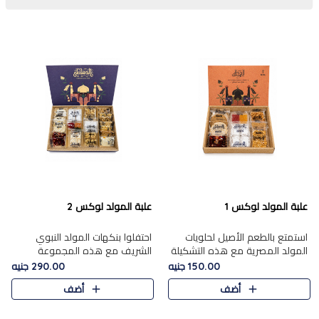
علبة المولد لوكس 1
علبة المولد لوكس 2
استمتع بالطعم الأصيل لحلويات
احتفلوا بنكهات المولد النبوي
المولد المصرية مع هذه التشكيلة
الشريف مع هذه المجموعة
المختارة بعناية من 9 قطع. تتضمن
الفاخرة المكونة من 19 قطعة،
150.00 جنيه
290.00 جنيه
التشكيلة جوزرية مع فول،ملبان
والتي تم اختيارها بعناية فائقة لتُبرز
أضف
أضف
سادة، ملبان
تشكيلة واسعة من الحلويات
التقليدية المفضلة. تشمل
المجموعة .....