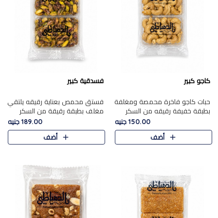
كاجو كبير
فسدقية كبير
حبات كاجو فاخرة محمصة ومغلفة
فستق محمص بعناية رقيقه يلتقي
بطبقة خفيفة رقيقه من السكر
مغلف بطبقة رقيقة من السكر
المكرمل، تجمع بين توازن النعومة
المكرمل، ليقدم مذاقًا فاخرًا حلوي
150.00 جنيه
189.00 جنيه
زبدية غنية فاخرة والقرمشة
شرقية فاخرة ونكهة غنية ناتي تميز
أضف
أضف
المرضية في حلوى شرقية بطاب..
كل قطعة و قوام هش