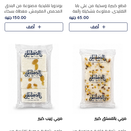
قطع كبيرة وسخية من علي بابا
بوندويا تقليدية مصنوعة من البندق
التقليدي، مملوءة بتشكيلة رائعة
المحمص المقرمش، مغطاة بسخاء
من المكسرات المحمصة المحمرة.
بشوكولاتة فاخرة غنية لتحقيق
65.00 جنيه
150.00 جنيه
التوازن المثالي بين قوام القرمشة
أضف
أضف
ونكهة الشوكولاتة ا..
مربي بالفستق كبير
مربي زبيب كبير