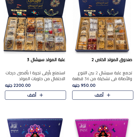
صندوق المولد الخاص 2
علبة المولد سبيشال 3
تجمع علبة سبيشال 2 بين التنوع
استمتع بأرقى تجربة ا بأقصى درجات
والأصالة في تشكيلة من 36 قطعة
الاحتفال من حلويات المولد
تضم أشهر حلويات المولد الشرقية.
المصريه الأصيلة مع هذه الفخامة
950.00 جنيه
2200.00 جنيه
تحتوي العلبة على الجزرية بالفول،
مع علبة سبيشال 3 التي تضم 56
أضف
أضف
والجزرية بالبن..
قطعة من تشكيلة استثن..