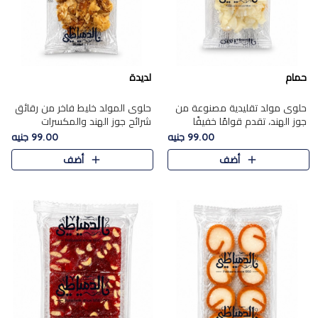
حمام
لديدة
حلوى مولد تقليدية مصنوعة من
حلوى المولد خليط فاخر من رقائق
جوز الهند، تقدم قوامًا خفيفًا
شرائح جوز الهند والمكسرات
ونكهة شرقية أصيلة تجسد روح
المحمصة، متماسك بشراب حلاوة
99.00 جنيه
99.00 جنيه
الـموسم الأعياد.
الكراميل الخفيفة ليمنحك قرمشة
أضف
أضف
غنية ومذاقًا شرقيًا أصيلً..