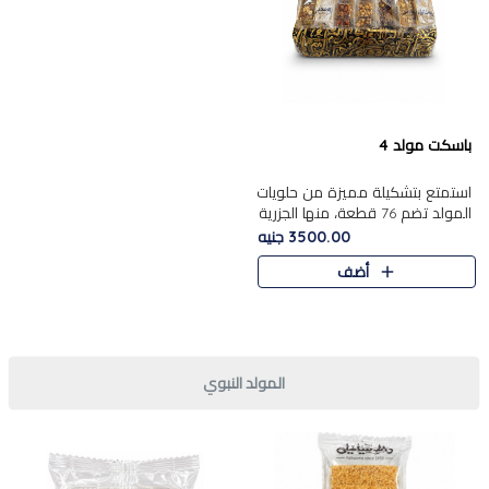
باسكت مولد 4
استمتع بتشكيلة مميزة من حلويات
المولد تضم 76 قطعة، منها الجزرية
بالفول والبندق، علي بابا
3500.00 جنيه
بالمكسرات.......
أضف
المولد النبوي