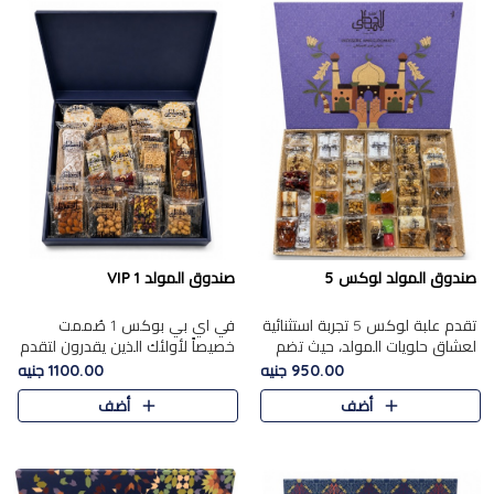
صندوق المولد لوكس 5
صندوق المولد VIP 1
تقدم علبة لوكس 5 تجربة استثنائية
في اي بي بوكس 1 صُممت
لعشاق حلويات المولد، حيث تضم
خصيصاً لأولئك الذين يقدرون لتقدم
42 قطعة من تشكيلة فاخرة تجمع
تجربة استثنائية بوكس تجمع بين
950.00 جنيه
1100.00 جنيه
بين أشهر الأصناف التقليدية وأصناف
أفخر حلويات المولد المصري مع
أضف
أضف
مميزة مختارة بع..
تشكيلة مختارة من الأصناف ..