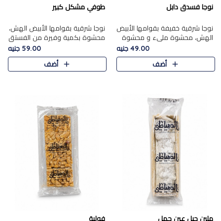
نوجا فسدق دابل
طوفي مشكل كبير
نوجا شرقية خفيفة بقوامها الأبيض
نوجا شرقية بقوامها الأبيض الهش،
الهش، محشوة مليء و محشوة
محشوة بكمية وفيرة من الفستق
بـكمية وفيرة من الفستق الفاخر
الفاخر لتمنحك نكهة غنية وقرمشة
49.00 جنيه
59.00 جنيه
لتمنحك نكهة مكسرات غنية
مميزة في كل قطعة، لتجربة تجمع
أضف
أضف
وقرمشة مميزة في كل قطعة و
بين الفخامة والمذاق..
قضم..
ملبن حبل عين جمل
فولية