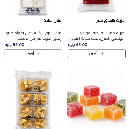
جزرية بالبندق كبير
ملبن سادة
جزرية حمراء تقليدية بقوامها
ملبن شرقي كلاسيكي بقوام طريو
الهلامي الطري، غنية بحبات البندق
رقيق يذوب مع كل قضمة،
الفاخرة التي تضيف قرمشة راقية
مغطى بطبقة ناعمة من السكر
65.00 جنيه
55.00 جنيه
إلى قوامها الناعم، لتقدم مزيجًا
البودرة ليقدم المذاق الأصيل الذي
أضف
أضف
متوازنًا من النكه..
ارتبط بحلويات المولد التقليدي..