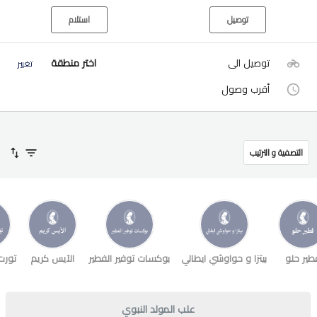
توصيل
استلام
توصيل الى
اختر منطقة
تغيير
أقرب وصول
التصفية و الترتيب
طير حلو
بيتزا و حواوشي ايطالي
بوكسات توفير الفطير
الآيس كريم
تورت
علب المولد النبوي