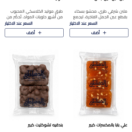
ملبن شرقي طري، محشو بسخاء
طبق موليد الكلاسكي المحبوب
بقطع عين الجمل الفاخرة، ليجمع
من أشهر حلويات المولد، تُحضّر من
بين القوام الناعم وقرمشة الجوز
فول سوداني محمص بعناية
السعر عند الاختيار
السعر عند الاختيار
في مذاق شرقي أصيل.
ومغلف بطبقة رقيقة من السكر
أضف
أضف
المكرمل، لتمنحك قرمشة أصيلة
وم..
علي بابا بالمكسرات كبير
بندقيه تشوكليت كبير