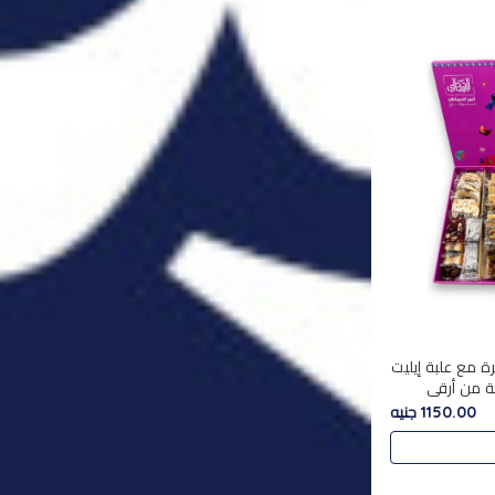
ة مع علبة إيليت
تشكليه 35 قطعة من أرقى
يلة ,معروضة
1150.00 جنيه
 في..