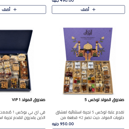
490.00 جنيه
الجزرية بالفول، والملب..
العلبة على الجزرية بالفول،..
أضف
أضف
صندوق المولد لوكس 5
صندوق المولد VIP 1
تقدم علبة لوكس 5 تجربة استثنائية لعشاق
في اي بي بوك
حلويات المولد، حيث تضم 42 قطعة من
الذين يقدرون لتقدم تجربة ا
تشكيلة فاخرة تجمع بين أشهر الأصناف
تجمع بين أفخر حلويات المو
950.00 جنيه
التقليدية وأصناف مميزة مختارة بع..
تشكيلة مختارة من الأصناف .