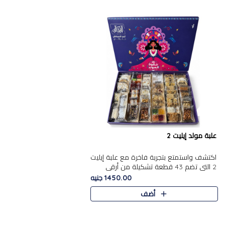
علبة مولد إيليت 2
اكتشف واستمتع بتجربة فاخرة مع علبة إيليت
2 التي تضم 43 قطعة تشكيلة من أرقى
حلويات المولد الشرقية المصرية الأصيلة
1450.00 جنيه
,معروضة بشكل جميل في علبة أ..
أضف