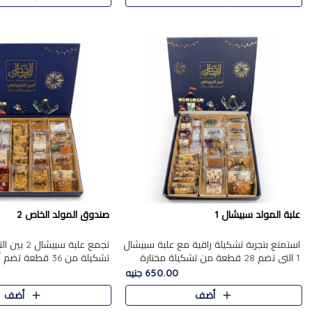
علبة المولد سبيشال 1
صندوق المولد الخاص 2
استمتع بتجربة تشكيلة راقية مع علبة سبيشال
تجمع علبة سب
1 التي تضم 28 قطعة من تشكيلة مختارة
ت
بعناية من أفخر حلويات المولد المصرية
المولد الشرقية. تحتوي العلبة
650.00 جنيه
الأصلية الشرقية. تحتوي ال..
بالفول، والجزرية بالبن..
أضف
أضف