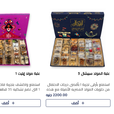
علبة المولد سبيشال 3
علبة مولد إيليت 1
استمتع بأرقى تجربة ا بأقصى درجات الاحتفال
استمتع واكتشف بتجربة فاخر
من حلويات المولد المصريه الأصيلة مع هذه
1 التي تضم 
الفخامة مع علبة سبيشال 3 التي تضم 56
حلويات المولد المصري الأص
2200.00 جنيه
قطعة من تشكيلة استثن..
بشكل جميل في علبة أنيقة ،
أضف
أضف