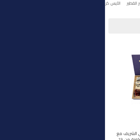
 الفطير
الآيس كريم
تورت ايس كريم
وي الشريف مع
هذه المجموعة الفاخرة المكونة من 19