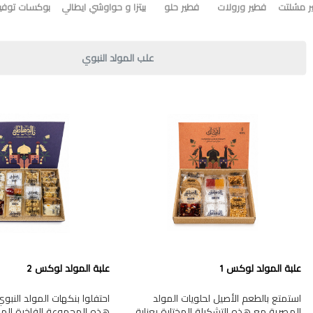
ر مشلتت
فطير ورولات
فطير حلو
بيتزا و حواوشي ايطالي
بوكسات توفير
علب المولد النبوي
علبة المولد لوكس 1
علبة المولد لوكس 2
استمتع بالطعم الأصيل لحلويات المولد
احتفلوا بنكهات المولد النب
المصرية مع هذه التشكيلة المختارة بعناية