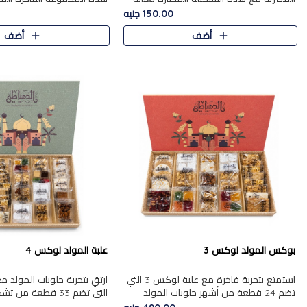
من 9 قطع. تتضمن التشكيلة جوزرية مع
قطعة، والتي تم اختيارها بعناية
150.00 جنيه
فول،ملبان سادة، ملبان
تشكيلة واسعة من الحلويات ا
أضف
أضف
المفضلة. تشمل المجموعة ...
بوكس المولد لوكس 3
علبة المولد لوكس 4
استمتع بتجربة فاخرة مع علبة لوكس 3 التي
تضم 24 قطعة من أشهر حلويات المولد
التي تضم 33 قطعة من
الشرقية المختارة بعناية. تحتوي التشكيلة على
ومتنوعة من أشهر الأصناف ا