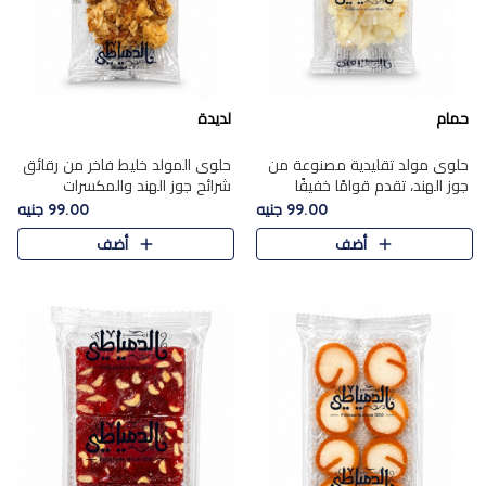
حمام
لديدة
حلوى مولد تقليدية مصنوعة من
حلوى المولد خليط فاخر من رقائق
جوز الهند، تقدم قوامًا خفيفًا
شرائح جوز الهند والمكسرات
ونكهة شرقية أصيلة تجسد روح
المحمصة، متماسك بشراب حلاوة
99.00 جنيه
99.00 جنيه
الـموسم الأعياد.
الكراميل الخفيفة ليمنحك قرمشة
أضف
أضف
غنية ومذاقًا شرقيًا أصيلً..