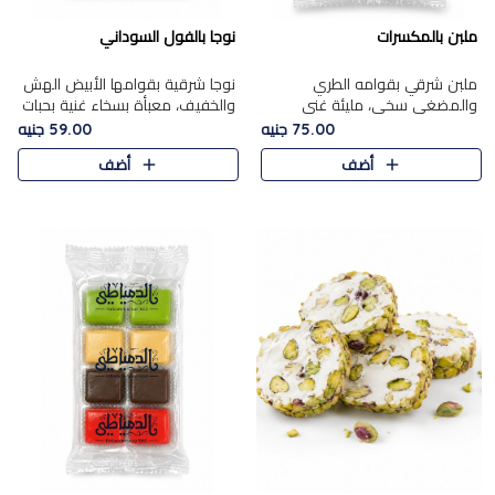
ملبن بالمكسرات
نوجا بالفول السوداني
ملبن شرقي بقوامه الطري
نوجا شرقية بقوامها الأبيض الهش
والمضغي سخي، مليئة غني
والخفيف، معبأة بسخاء غنية بحبات
بتشكيلة فاخرة من المكسرات
الفول السوداني المحمص التي
75.00 جنيه
59.00 جنيه
مشكلة المختارة التي تقدم تضيف
يقدم تضيف قرمشة مميزة مرضية
أضف
أضف
قرمشة مميزة مرضية ونكهة
وتوازنًا رائعًا مع حلا..
مكسرات غنية ف..