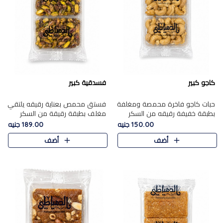
كاجو كبير
فسدقية كبير
حبات كاجو فاخرة محمصة ومغلفة
فستق محمص بعناية رقيقه يلتقي
بطبقة خفيفة رقيقه من السكر
مغلف بطبقة رقيقة من السكر
المكرمل، تجمع بين توازن النعومة
المكرمل، ليقدم مذاقًا فاخرًا حلوي
150.00 جنيه
189.00 جنيه
زبدية غنية فاخرة والقرمشة
شرقية فاخرة ونكهة غنية ناتي تميز
أضف
أضف
المرضية في حلوى شرقية بطاب..
كل قطعة و قوام هش