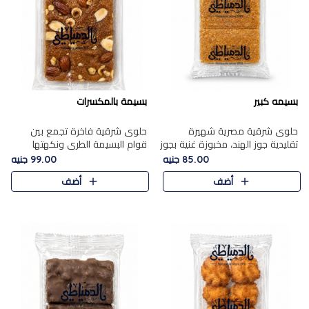
بسيمه كبير
بسيمة بالمكسرات
حلوى شرقية مصرية شهيرة
حلوى شرقية فاخرة تجمع بين
تقليدية جوز الهند، مخبوزة غنية بجوز
قوام البسيمة الطري ونكهتها
الهند، بلمسه ذهبية وتتميز بقوامها
الغنية، مزينة بتشكيلة مختارة من
85.00 جنيه
99.00 جنيه
المرمل وطعمها اللذيذ الذي يشبه
اللوز والبندق والمكسرات الفاخرة.
أضف
أضف
البسبوسة. تُخبز..
مزيج متوازن من القوام ..