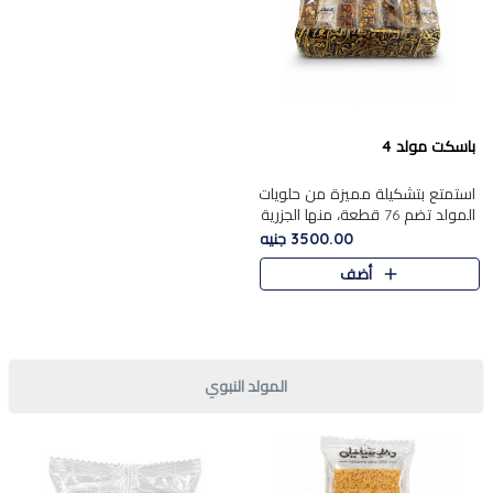
باسكت مولد 4
استمتع بتشكيلة مميزة من حلويات
المولد تضم 76 قطعة، منها الجزرية
بالفول والبندق، علي بابا
3500.00 جنيه
بالمكسرات.......
أضف
المولد النبوي