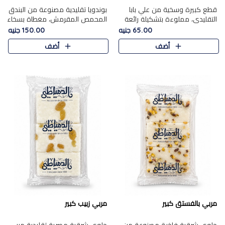
قطع كبيرة وسخية من علي بابا
بوندويا تقليدية مصنوعة من البندق
التقليدي، مملوءة بتشكيلة رائعة
المحمص المقرمش، مغطاة بسخاء
من المكسرات المحمصة المحمرة.
بشوكولاتة فاخرة غنية لتحقيق
65.00 جنيه
150.00 جنيه
التوازن المثالي بين قوام القرمشة
أضف
أضف
ونكهة الشوكولاتة ا..
مربي بالفستق كبير
مربي زبيب كبير