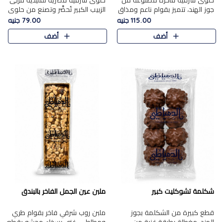
حلوى شرقية فاخرة مصنوعة من
حلوى شرقية مصرية تقليدية مربى
جوز الهند، تتميز بقوام ناعم ومذاق
الزبيب الكبير تُحضَّر وتصنع من حلوي
غني، وتزين بقطع من الفستق
جوز الهند باسد بقوام طري ومذاق
115.00 جنيه
79.00 جنيه
الفاخر التي تضيف عليها قرمشة
غني، وتُزين وتغطا بحبات الزبيب
أضف
أضف
خفيفة.
الذهبي التي ..
شكلمة تشوكليت كبير
ملبن عين الجمل الفاخر بالبندق
قطع كبيرة من الشكلمة بجوز
ملبن روب شرقي فاخر بقوام طري