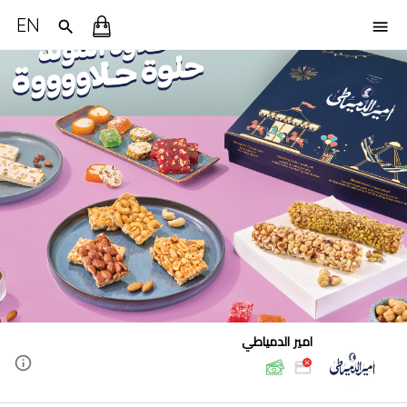
EN
امير الدمياطي