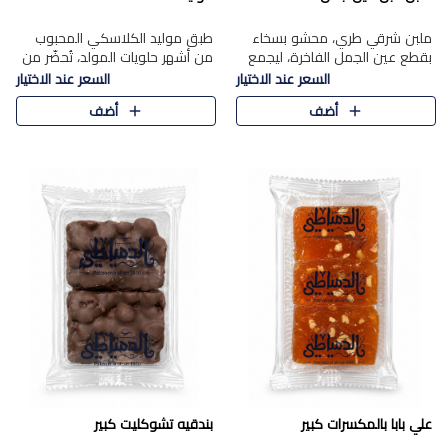
ملبن شرقي طري، محشو بسخاء
طبق موليد الكلاسكي المحبوب
بقطع عين الجمل الفاخرة، ليجمع
من أشهر حلويات المولد، تُحضّر من
بين القوام الناعم وقرمشة الجوز
فول سوداني محمص بعناية
السعر عند الاختيار
السعر عند الاختيار
في مذاق شرقي أصيل.
ومغلف بطبقة رقيقة من السكر
أضف
أضف
المكرمل، لتمنحك قرمشة أصيلة
وم..
علي بابا بالمكسرات كبير
بندقيه تشوكليت كبير