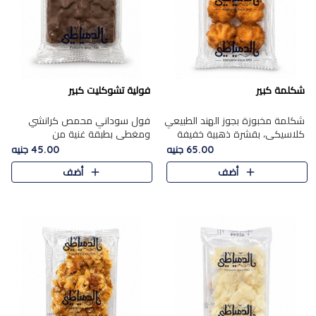
شكلمة كبير
فولية تشوكليت كبير
شكلمة مخبوزة بجوز الهند الطبيعي
فول سوداني محمص كرانشي
كلاسيكي، بقشرة ذهبية خفيفة
ومغطى بطبقة غنية من
وقلب طري رطب يذوب في الفم،
الشوكولاتة، يجمع بين طعم
65.00 جنيه
45.00 جنيه
تمنحك المذاق الشرقي الحلو الأصيل
القرمشة الأصيلة الكلاسكيكية
أضف
أضف
التقليدي في كل لقمة.
التقليدية للفول السوداني وحلاوة
الشوكولاتة ا..