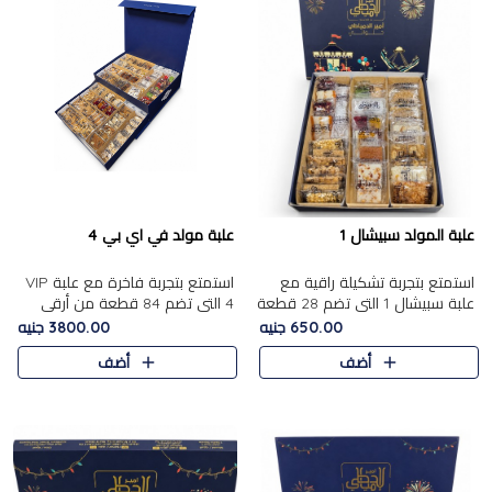
علبة المولد سبيشال 1
علبة مولد في اي بي 4
استمتع بتجربة تشكيلة راقية مع
استمتع بتجربة فاخرة مع علبة VIP
علبة سبيشال 1 التي تضم 28 قطعة
4 التي تضم 84 قطعة من أرقى
من تشكيلة مختارة بعناية من أفخر
حلويات المولد الشرقية، في تشكيلة
650.00 جنيه
3800.00 جنيه
حلويات المولد المصرية الأصلية
غنية تجمع بين الحلويات التقليدية
أضف
أضف
الشرقية. تحتوي ال..
والمكسرات الفاخرة. تحتوي العلبة
على.....