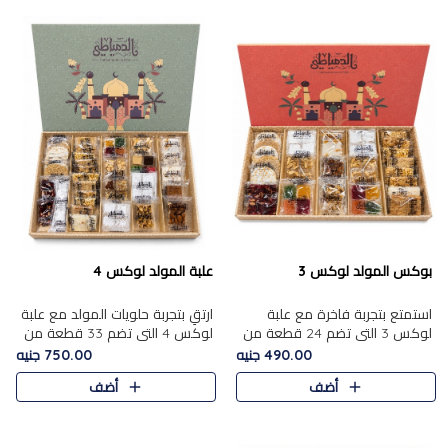
بوكس المولد لوكس 3
علبة المولد لوكس 4
استمتع بتجربة فاخرة مع علبة
ارتقِ بتجربة حلويات المولد مع علبة
لوكس 3 التي تضم 24 قطعة من
لوكس 4 التي تضم 33 قطعة من
أشهر حلويات المولد الشرقية
تشكيلة فاخرة ومتنوعة من أشهر
490.00 جنيه
750.00 جنيه
المختارة بعناية. تحتوي التشكيلة
الأصناف الشرقية. تحتوي العلبة على
أضف
أضف
على الجزرية بالفول، والملب..
الجزرية بالفول،..