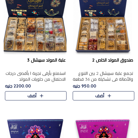
صندوق المولد الخاص 2
علبة المولد سبيشال 3
تجمع علبة سبيشال 2 بين التنوع
استمتع بأرقى تجربة ا بأقصى درجات
والأصالة في تشكيلة من 36 قطعة
الاحتفال من حلويات المولد
تضم أشهر حلويات المولد الشرقية.
المصريه الأصيلة مع هذه الفخامة
950.00 جنيه
2200.00 جنيه
تحتوي العلبة على الجزرية بالفول،
مع علبة سبيشال 3 التي تضم 56
أضف
أضف
والجزرية بالبن..
قطعة من تشكيلة استثن..