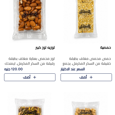
حمصية
لوزيه لوز كبير
حمص محمص مغلف بطبقة
لوز محمص بعناية مغلف بطبقة
خفيفة من السكر المكرمل، يجمع
رقيقة من السكر المكرمل، ليمنحك
بين القرمشة المميزة والطعم
قرمشة راقية ونكهة غنية تبرز
السعر عند الاختيار
120.00 جنيه
الشرقي الأصيل في واحدة من أشهر
فخامة اللوز في كل قطعة.
أضف
أضف
حلويات الموسم.