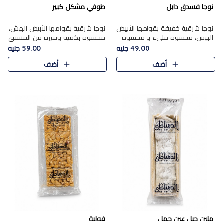
نوجا فسدق دابل
طوفي مشكل كبير
نوجا شرقية خفيفة بقوامها الأبيض
نوجا شرقية بقوامها الأبيض الهش،
الهش، محشوة مليء و محشوة
محشوة بكمية وفيرة من الفستق
بـكمية وفيرة من الفستق الفاخر
الفاخر لتمنحك نكهة غنية وقرمشة
49.00 جنيه
59.00 جنيه
لتمنحك نكهة مكسرات غنية
مميزة في كل قطعة، لتجربة تجمع
أضف
أضف
وقرمشة مميزة في كل قطعة و
بين الفخامة والمذاق..
قضم..
ملبن حبل عين جمل
فولية