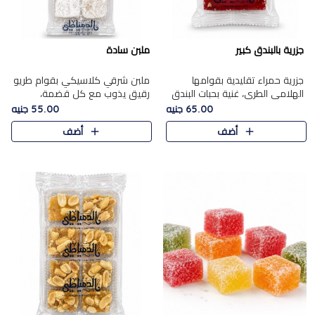
جزرية بالبندق كبير
ملبن سادة
جزرية حمراء تقليدية بقوامها
ملبن شرقي كلاسيكي بقوام طريو
الهلامي الطري، غنية بحبات البندق
رقيق يذوب مع كل قضمة،
الفاخرة التي تضيف قرمشة راقية
مغطى بطبقة ناعمة من السكر
65.00 جنيه
55.00 جنيه
إلى قوامها الناعم، لتقدم مزيجًا
البودرة ليقدم المذاق الأصيل الذي
أضف
أضف
متوازنًا من النكه..
ارتبط بحلويات المولد التقليدي..