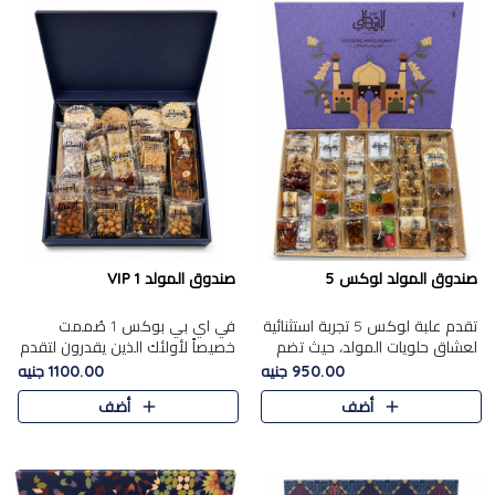
صندوق المولد لوكس 5
صندوق المولد VIP 1
تقدم علبة لوكس 5 تجربة استثنائية
في اي بي بوكس 1 صُممت
لعشاق حلويات المولد، حيث تضم
خصيصاً لأولئك الذين يقدرون لتقدم
42 قطعة من تشكيلة فاخرة تجمع
تجربة استثنائية بوكس تجمع بين
950.00 جنيه
1100.00 جنيه
بين أشهر الأصناف التقليدية وأصناف
أفخر حلويات المولد المصري مع
أضف
أضف
مميزة مختارة بع..
تشكيلة مختارة من الأصناف ..