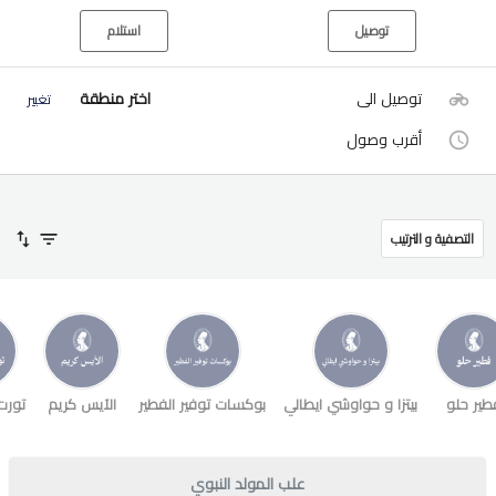
توصيل
استلام
توصيل الى
اختر منطقة
تغيير
أقرب وصول
التصفية و الترتيب
طير حلو
بيتزا و حواوشي ايطالي
بوكسات توفير الفطير
الآيس كريم
تورت
علب المولد النبوي