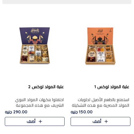
علبة المولد لوكس 1
علبة المولد لوكس 2
استمتع بالطعم الأصيل لحلويات
احتفلوا بنكهات المولد النبوي
المولد المصرية مع هذه التشكيلة
الشريف مع هذه المجموعة
المختارة بعناية من 9 قطع. تتضمن
الفاخرة المكونة من 19 قطعة،
150.00 جنيه
290.00 جنيه
التشكيلة جوزرية مع فول،ملبان
والتي تم اختيارها بعناية فائقة لتُبرز
أضف
أضف
سادة، ملبان
تشكيلة واسعة من الحلويات
التقليدية المفضلة. تشمل
المجموعة .....