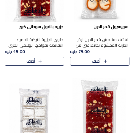
سويسرول قمر الدين
جزريه بالفول سودانى كبير
لفائف مشمش قمر الدين ليذر
حلوى الجزرية التركية الحمراء
الطرية المحشوة بخليط غني من
التقليدية بقوامها الهلامي الطري
جوز الهند الأبيض والمكسرات
ولونها الأحمر المميز، محشوة
79.00 جنيه
45.00 جنيه
الفاخرة، يقدم المذاق الحلو
بسخاء بالفول السوداني المحمص
أضف
أضف
الطبيعي لقمر الدين و تجمع بين
لتمنحك توازنًا رائعًا ..
حل..