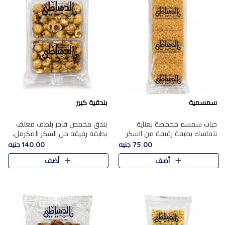
سمسمية
بندقية كبير
حبات سمسم محمصة بعناية
بندق محمص فاخر بلطف مغلف
تتماسك بطبقة رقيقة من السكر
بطبقة رقيقة من السكر المكرمل،
المكرمل، لتقدم طعم السمسم
يجمع بين النكهة الغنية ناتي
75.00 جنيه
140.00 جنيه
المميز وقرمشتة التي ارتبطت ببهجة
والقرمشة الراقية المرضية في
أضف
أضف
المولد عبر الأجيال.
حلوى شرقية أنيقه بطابع مميز.