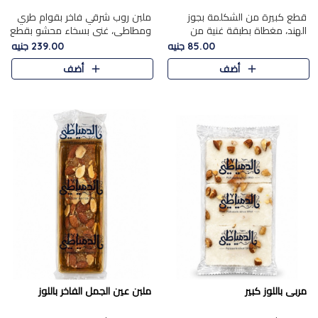
قطع كبيرة من الشكلمة بجوز
ملبن روب شرقي فاخر بقوام طري
الهند، مغطاة بطبقة غنية من
ومطاطي، غني بسخاء محشو بقطع
الشوكولاتة الفاخرة لتجمع بين
عين الجمل والبندق المحمص التي
85.00 جنيه
239.00 جنيه
القوام الطري من الداخل مركز جوز
تضيف قرمشة مميزة مُرضية
أضف
أضف
الهند المطاطي والمذاق الغن..
ونكهة جوزية غنية في كل
قضمة...
مربى باللوز كبير
ملبن عين الجمل الفاخر باللوز