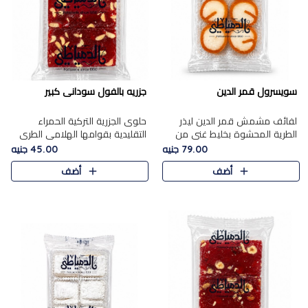
سويسرول قمر الدين
جزريه بالفول سودانى كبير
لفائف مشمش قمر الدين ليذر
حلوى الجزرية التركية الحمراء
الطرية المحشوة بخليط غني من
التقليدية بقوامها الهلامي الطري
جوز الهند الأبيض والمكسرات
ولونها الأحمر المميز، محشوة
79.00 جنيه
45.00 جنيه
الفاخرة، يقدم المذاق الحلو
بسخاء بالفول السوداني المحمص
أضف
أضف
الطبيعي لقمر الدين و تجمع بين
لتمنحك توازنًا رائعًا ..
حل..