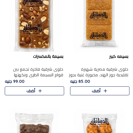
بسيمه كبير
بسيمة بالمكسرات
حلوى شرقية مصرية شهيرة
حلوى شرقية فاخرة تجمع بين
تقليدية جوز الهند، مخبوزة غنية بجوز
قوام البسيمة الطري ونكهتها
الهند، بلمسه ذهبية وتتميز بقوامها
الغنية، مزينة بتشكيلة مختارة من
85.00 جنيه
99.00 جنيه
المرمل وطعمها اللذيذ الذي يشبه
اللوز والبندق والمكسرات الفاخرة.
أضف
أضف
البسبوسة. تُخبز..
مزيج متوازن من القوام ..