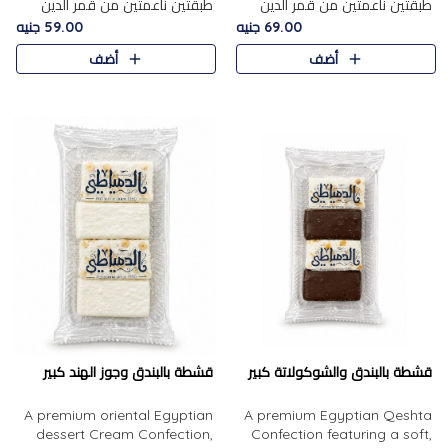
طبقتين ناعمتين من قمر الدين
طبقتين ناعمتين من قمر الدين
الفاخر، تتوسطهما حشوة غنية من
الفاخر، تتوسطهما حشوة غنية من
69.00 جنيه
59.00 جنيه
الفول السوداني المحمص، لتجمع
اللوز المحمص لتمنح مزيجًا متوازنًا
أضف
أضف
بين حلاوة المشمش الطبيعية..
من النعومة والقرمشة. ..
قشطة بالبندق والشوكولاتة كبير
قشطة بالبندق وجوز الهند كبير
A premium oriental Egyptian
A premium Egyptian Qeshta
dessert Cream Confection,
Confection featuring a soft,