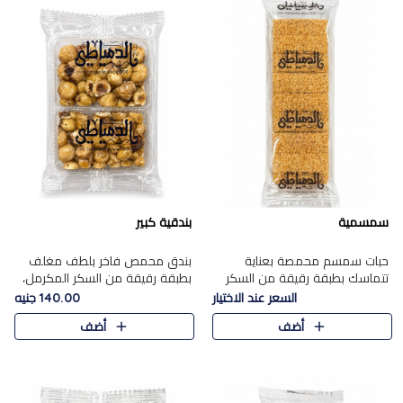
سمسمية
بندقية كبير
حبات سمسم محمصة بعناية
بندق محمص فاخر بلطف مغلف
تتماسك بطبقة رقيقة من السكر
بطبقة رقيقة من السكر المكرمل،
المكرمل، لتقدم طعم السمسم
يجمع بين النكهة الغنية ناتي
السعر عند الاختيار
140.00 جنيه
المميز وقرمشتة التي ارتبطت ببهجة
والقرمشة الراقية المرضية في
أضف
أضف
المولد عبر الأجيال.
حلوى شرقية أنيقه بطابع مميز.