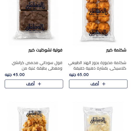
شكلمة كبير
فولية تشوكليت كبير
شكلمة مخبوزة بجوز الهند الطبيعي
فول سوداني محمص كرانشي
كلاسيكي، بقشرة ذهبية خفيفة
ومغطى بطبقة غنية من
وقلب طري رطب يذوب في الفم،
الشوكولاتة، يجمع بين طعم
65.00 جنيه
45.00 جنيه
تمنحك المذاق الشرقي الحلو الأصيل
القرمشة الأصيلة الكلاسكيكية
أضف
أضف
التقليدي في كل لقمة.
التقليدية للفول السوداني وحلاوة
الشوكولاتة ا..