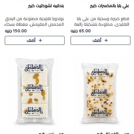
علي بابا بالمكسرات كبير
بندقيه تشوكليت كبير
قطع كبيرة وسخية من علي بابا
بوندويا تقليدية مصنوعة من البندق
التقليدي، مملوءة بتشكيلة رائعة
المحمص المقرمش، مغطاة بسخاء
من المكسرات المحمصة المحمرة.
بشوكولاتة فاخرة غنية لتحقيق
65.00 جنيه
150.00 جنيه
التوازن المثالي بين قوام القرمشة
أضف
أضف
ونكهة الشوكولاتة ا..