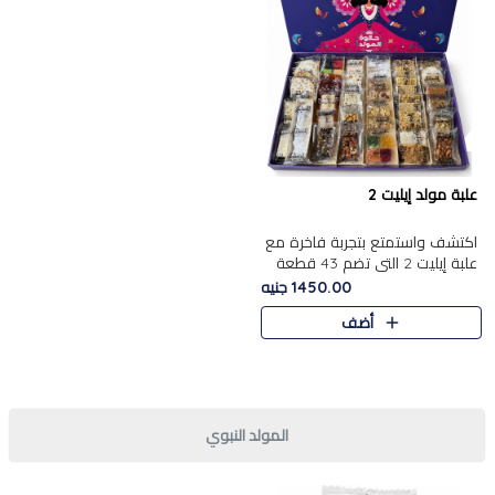
علبة مولد إيليت 2
اكتشف واستمتع بتجربة فاخرة مع
علبة إيليت 2 التي تضم 43 قطعة
تشكيلة من أرقى حلويات المولد
1450.00 جنيه
الشرقية المصرية الأصيلة ,معروضة
أضف
بشكل جميل في علبة أ..
المولد النبوي