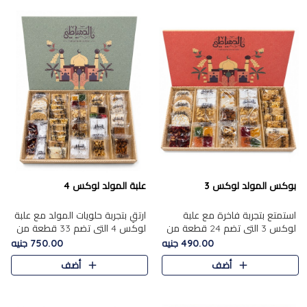
بوكس المولد لوكس 3
علبة المولد لوكس 4
استمتع بتجربة فاخرة مع علبة
ارتقِ بتجربة حلويات المولد مع علبة
لوكس 3 التي تضم 24 قطعة من
لوكس 4 التي تضم 33 قطعة من
أشهر حلويات المولد الشرقية
تشكيلة فاخرة ومتنوعة من أشهر
490.00 جنيه
750.00 جنيه
المختارة بعناية. تحتوي التشكيلة
الأصناف الشرقية. تحتوي العلبة على
أضف
أضف
على الجزرية بالفول، والملب..
الجزرية بالفول،..