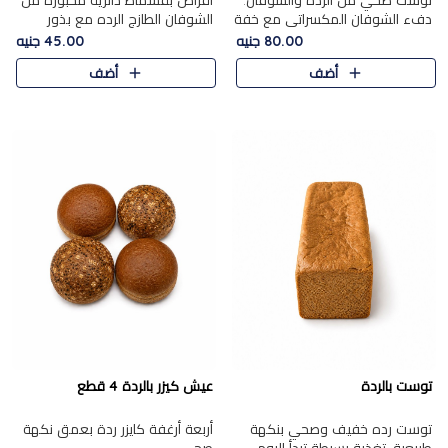
توست صحي من الرده والشوفان.
أقراص بقسماط دائرية مخبوزة من
دفء الشوفان المكسراتي مع خفة
الشوفان الطازج الرده مع بذور
الرده في كل شريحة.
مختارة. قرمشة الحبوب والبذور،
80.00 جنيه
45.00 جنيه
بداية صحية لكل صباح.
أضف
أضف
توست بالردة
عيش كيزر بالردة 4 قطع
توست رده خفيف وصحي بنكهة
أربعة أرغفة كايزر ردة بعمق نكهة