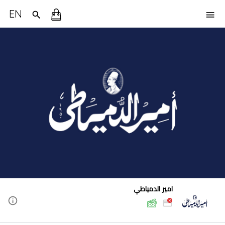
EN
امير الدمياطي