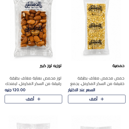
حمصية
لوزيه لوز كبير
حمص محمص مغلف بطبقة
لوز محمص بعناية مغلف بطبقة
خفيفة من السكر المكرمل، يجمع
رقيقة من السكر المكرمل، ليمنحك
بين القرمشة المميزة والطعم
قرمشة راقية ونكهة غنية تبرز
السعر عند الاختيار
120.00 جنيه
الشرقي الأصيل في واحدة من أشهر
فخامة اللوز في كل قطعة.
أضف
أضف
حلويات الموسم.