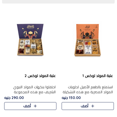
علبة المولد لوكس 1
علبة المولد لوكس 2
استمتع بالطعم الأصيل لحلويات
احتفلوا بنكهات المولد النبوي
المولد المصرية مع هذه التشكيلة
الشريف مع هذه المجموعة
المختارة بعناية من 9 قطع. تتضمن
الفاخرة المكونة من 19 قطعة،
150.00 جنيه
290.00 جنيه
التشكيلة جوزرية مع فول،ملبان
والتي تم اختيارها بعناية فائقة لتُبرز
أضف
أضف
سادة، ملبان
تشكيلة واسعة من الحلويات
التقليدية المفضلة. تشمل
المجموعة .....