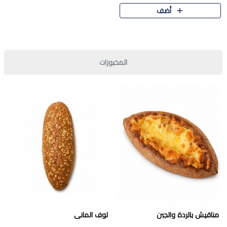
قرمشة مميزة ونكهة غنية في كل
أضف
قطعة. تجمع بين المذاق..
المخبوزات
مناقيش بالردة والجبن
لوف المانى