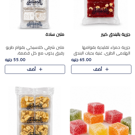
جزرية بالبندق كبير
ملبن سادة
جزرية حمراء تقليدية بقوامها
ملبن شرقي كلاسيكي بقوام طريو
الهلامي الطري، غنية بحبات البندق
رقيق يذوب مع كل قضمة،
الفاخرة التي تضيف قرمشة راقية
مغطى بطبقة ناعمة من السكر
65.00 جنيه
55.00 جنيه
إلى قوامها الناعم، لتقدم مزيجًا
البودرة ليقدم المذاق الأصيل الذي
أضف
أضف
متوازنًا من النكه..
ارتبط بحلويات المولد التقليدي..