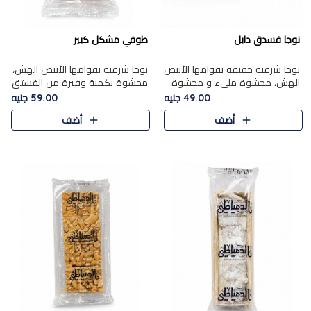
نوجا فسدق دابل
طوفي مشكل كبير
نوجا شرقية خفيفة بقوامها الأبيض
نوجا شرقية بقوامها الأبيض الهش،
الهش، محشوة مليء و محشوة
محشوة بكمية وفيرة من الفستق
بـكمية وفيرة من الفستق الفاخر
الفاخر لتمنحك نكهة غنية وقرمشة
49.00 جنيه
59.00 جنيه
لتمنحك نكهة مكسرات غنية
مميزة في كل قطعة، لتجربة تجمع
أضف
أضف
وقرمشة مميزة في كل قطعة و
بين الفخامة والمذاق..
قضم..