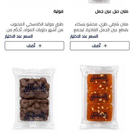
ملبن حبل عين جمل
فولية
ملبن شرقي طري، محشو بسخاء
طبق موليد الكلاسكي المحبوب
بقطع عين الجمل الفاخرة، ليجمع
من أشهر حلويات المولد، تُحضّر من
بين القوام الناعم وقرمشة الجوز
فول سوداني محمص بعناية
السعر عند الاختيار
السعر عند الاختيار
في مذاق شرقي أصيل.
ومغلف بطبقة رقيقة من السكر
أضف
أضف
المكرمل، لتمنحك قرمشة أصيلة
وم..