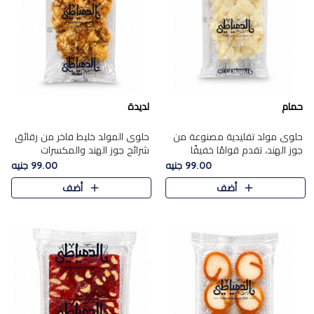
حمام
لديدة
حلوى مولد تقليدية مصنوعة من
حلوى المولد خليط فاخر من رقائق
جوز الهند، تقدم قوامًا خفيفًا
شرائح جوز الهند والمكسرات
ونكهة شرقية أصيلة تجسد روح
المحمصة، متماسك بشراب حلاوة
99.00 جنيه
99.00 جنيه
الـموسم الأعياد.
الكراميل الخفيفة ليمنحك قرمشة
أضف
أضف
غنية ومذاقًا شرقيًا أصيلً..