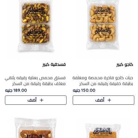
كاجو كبير
فسدقية كبير
حبات كاجو فاخرة محمصة ومغلفة
فستق محمص بعناية رقيقه يلتقي
بطبقة خفيفة رقيقه من السكر
مغلف بطبقة رقيقة من السكر
المكرمل، تجمع بين توازن النعومة
المكرمل، ليقدم مذاقًا فاخرًا حلوي
150.00 جنيه
189.00 جنيه
زبدية غنية فاخرة والقرمشة
شرقية فاخرة ونكهة غنية ناتي تميز
أضف
أضف
المرضية في حلوى شرقية بطاب..
كل قطعة و قوام هش