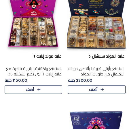
علبة المولد سبيشال 3
علبة مولد إيليت 1
استمتع بأرقى تجربة ا بأقصى درجات
استمتع واكتشف بتجربة فاخرة مع
الاحتفال من حلويات المولد
علبة إيليت 1 التي تضم تشكليه 35
المصريه الأصيلة مع هذه الفخامة
قطعة من أرقى حلويات المولد
2200.00 جنيه
1150.00 جنيه
مع علبة سبيشال 3 التي تضم 56
المصري الأصيلة ,معروضة بشكل
أضف
أضف
قطعة من تشكيلة استثن..
جميل في علبة أنيقة ، في..