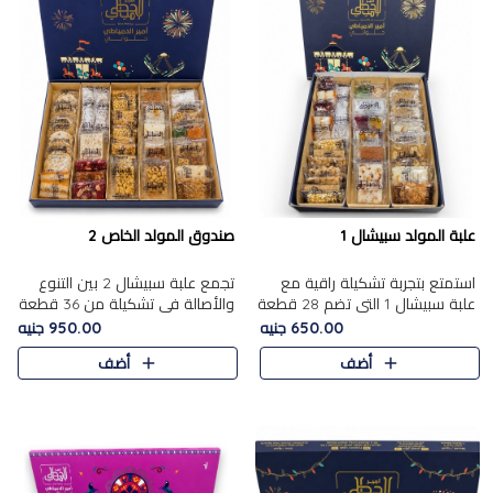
علبة المولد سبيشال 1
صندوق المولد الخاص 2
استمتع بتجربة تشكيلة راقية مع
تجمع علبة سبيشال 2 بين التنوع
علبة سبيشال 1 التي تضم 28 قطعة
والأصالة في تشكيلة من 36 قطعة
من تشكيلة مختارة بعناية من أفخر
تضم أشهر حلويات المولد الشرقية.
650.00 جنيه
950.00 جنيه
حلويات المولد المصرية الأصلية
تحتوي العلبة على الجزرية بالفول،
أضف
أضف
الشرقية. تحتوي ال..
والجزرية بالبن..