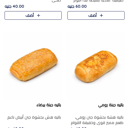
طبيعية. تغذية بسيطة تبدأ اليوم
صحي.
بشكل صحيح.
60.00 جنيه
40.00 جنيه
أضف
أضف
باتيه جبنة رومي
باتيه جبنة بيضاء
باتيه هشة بحشوة جبن رومي،
باتيه هش بحشوة جبن أبيض ناعم.
طعم مميز قوي وخفيفة القوام.