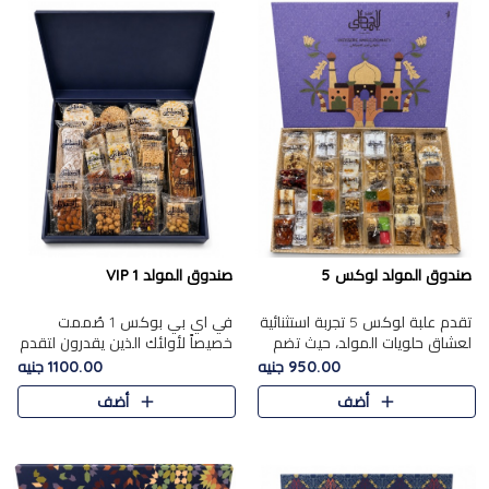
صندوق المولد لوكس 5
صندوق المولد VIP 1
تقدم علبة لوكس 5 تجربة استثنائية
في اي بي بوكس 1 صُممت
لعشاق حلويات المولد، حيث تضم
خصيصاً لأولئك الذين يقدرون لتقدم
42 قطعة من تشكيلة فاخرة تجمع
تجربة استثنائية بوكس تجمع بين
950.00 جنيه
1100.00 جنيه
بين أشهر الأصناف التقليدية وأصناف
أفخر حلويات المولد المصري مع
أضف
أضف
مميزة مختارة بع..
تشكيلة مختارة من الأصناف ..