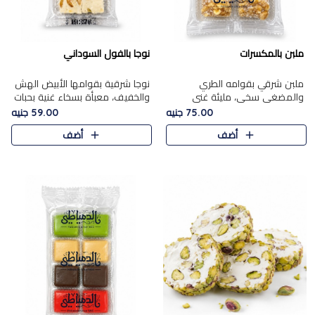
ملبن بالمكسرات
نوجا بالفول السوداني
ملبن شرقي بقوامه الطري
نوجا شرقية بقوامها الأبيض الهش
والمضغي سخي، مليئة غني
والخفيف، معبأة بسخاء غنية بحبات
بتشكيلة فاخرة من المكسرات
الفول السوداني المحمص التي
75.00 جنيه
59.00 جنيه
مشكلة المختارة التي تقدم تضيف
يقدم تضيف قرمشة مميزة مرضية
أضف
أضف
قرمشة مميزة مرضية ونكهة
وتوازنًا رائعًا مع حلا..
مكسرات غنية ف..