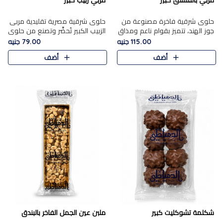
مربي بالفستق كبير
مربي زبيب كبير
حلوى شرقية فاخرة مصنوعة من
حلوى شرقية مصرية تقليدية مربى
جوز الهند، تتميز بقوام ناعم ومذاق
الزبيب الكبير تُحضَّر وتصنع من حلوي
غني، وتزين بقطع من الفستق
جوز الهند باسد بقوام طري ومذاق
115.00 جنيه
79.00 جنيه
الفاخر التي تضيف عليها قرمشة
غني، وتُزين وتغطا بحبات الزبيب
أضف
أضف
خفيفة.
الذهبي التي ..
شكلمة تشوكليت كبير
ملبن عين الجمل الفاخر بالبندق