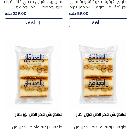
حلوى شرقية مصرية تقليدية مربي
ملبن روب شرقي مصري فاخر بقوام
لوز تُحضَّر من حلوى باسد جوز الهند
طري ومطاطي، محشوة غني
بقوام طري ومذاق غني، وتُزين
بسخاء بقطع عين الجمل واللوز
89.00 جنيه
239.00 جنيه
وتغطاه بقطع اللوز الفاخر التي
الفاخر التي تضيف قرمشة مميزة
أضف
أضف
تضيف لمسة مميزة م..
ومرضية ونكهة ناتي غنية في كل
قض..
ساندوتش قمر الدين فول كبير
ساندوتش قمر الدين لوز كبير
حلوى شرقية تقليدية تتكون من
حلوى شرقية فاخرة تتكون من