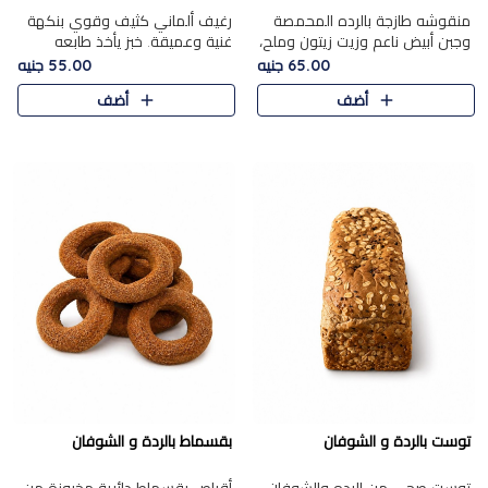
منقوشه طازجة بالرده المحمصة
رغيف ألماني كثيف وقوي بنكهة
وجبن أبيض ناعم وزيت زيتون وملح،
غنية وعميقة. خبز يأخذ طابعه
مباشرة من الفرن.الرده مع نعومة
بجدية.
65.00 جنيه
55.00 جنيه
الجبن فوق عجينة طازجة.
أضف
أضف
توست بالردة و الشوفان
بقسماط بالردة و الشوفان