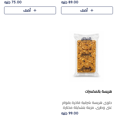
featuring a soft, creamy
creamy texture paired with a
89.00 جنيه
75.00 جنيه
texture and the distinctive
rich layer of premium
أضف
أضف
flavor of roasted hazelnuts.
chocolate and the distinctive
Smoo..
flav..
هريسة بالمكسرات
حلوى هريسة شرقية فاخرة بقوام
غني وطري، مزينة بتشكيلة مختارة
من المكسرات الفاخرة التي تضيف
99.00 جنيه