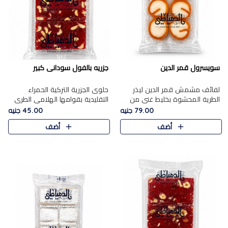
سويسرول قمر الدين
جزريه بالفول سودانى كبير
لفائف مشمش قمر الدين ليذر
حلوى الجزرية التركية الحمراء
الطرية المحشوة بخليط غني من
التقليدية بقوامها الهلامي الطري
جوز الهند الأبيض والمكسرات
ولونها الأحمر المميز، محشوة
79.00 جنيه
45.00 جنيه
الفاخرة، يقدم المذاق الحلو
بسخاء بالفول السوداني المحمص
أضف
أضف
الطبيعي لقمر الدين و تجمع بين
لتمنحك توازنًا رائعًا ..
حل..