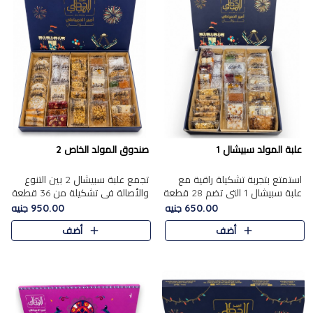
علبة المولد سبيشال 1
صندوق المولد الخاص 2
استمتع بتجربة تشكيلة راقية مع
تجمع علبة سبيشال 2 بين التنوع
علبة سبيشال 1 التي تضم 28 قطعة
والأصالة في تشكيلة من 36 قطعة
من تشكيلة مختارة بعناية من أفخر
تضم أشهر حلويات المولد الشرقية.
650.00 جنيه
950.00 جنيه
حلويات المولد المصرية الأصلية
تحتوي العلبة على الجزرية بالفول،
أضف
أضف
الشرقية. تحتوي ال..
والجزرية بالبن..