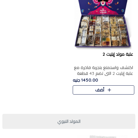
علبة مولد إيليت 2
اكتشف واستمتع بتجربة فاخرة مع
علبة إيليت 2 التي تضم 43 قطعة
تشكيلة من أرقى حلويات المولد
1450.00 جنيه
الشرقية المصرية الأصيلة ,معروضة
أضف
بشكل جميل في علبة أ..
المولد النبوي