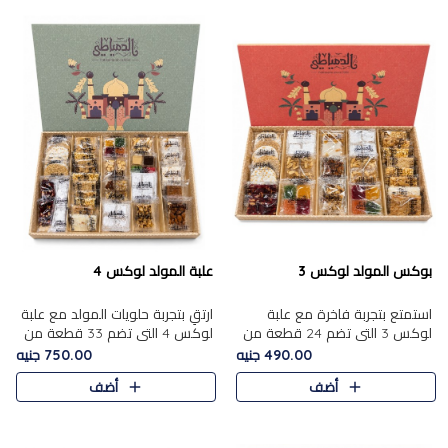
بوكس المولد لوكس 3
علبة المولد لوكس 4
استمتع بتجربة فاخرة مع علبة
ارتقِ بتجربة حلويات المولد مع علبة
لوكس 3 التي تضم 24 قطعة من
لوكس 4 التي تضم 33 قطعة من
أشهر حلويات المولد الشرقية
تشكيلة فاخرة ومتنوعة من أشهر
490.00 جنيه
750.00 جنيه
المختارة بعناية. تحتوي التشكيلة
الأصناف الشرقية. تحتوي العلبة على
أضف
أضف
على الجزرية بالفول، والملب..
الجزرية بالفول،..