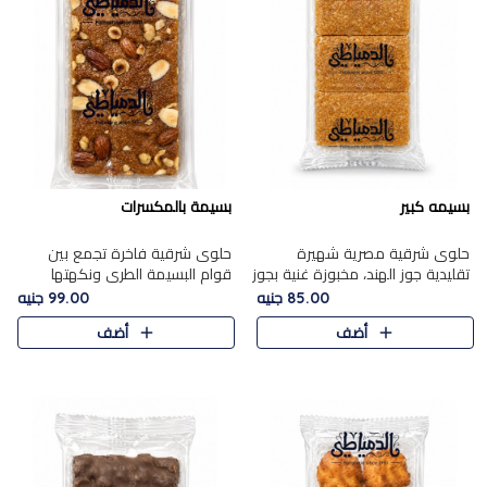
بسيمه كبير
بسيمة بالمكسرات
حلوى شرقية مصرية شهيرة
حلوى شرقية فاخرة تجمع بين
تقليدية جوز الهند، مخبوزة غنية بجوز
قوام البسيمة الطري ونكهتها
الهند، بلمسه ذهبية وتتميز بقوامها
الغنية، مزينة بتشكيلة مختارة من
85.00 جنيه
99.00 جنيه
المرمل وطعمها اللذيذ الذي يشبه
اللوز والبندق والمكسرات الفاخرة.
أضف
أضف
البسبوسة. تُخبز..
مزيج متوازن من القوام ..