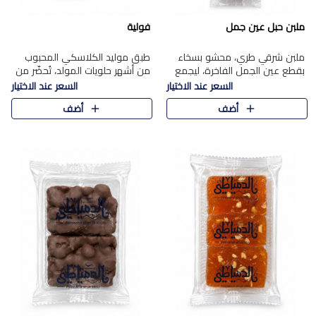
ملبن حبل عين جمل
فولية
ملبن شرقي طري، محشو بسخاء
طبق موليد الكلاسكي المحبوب
بقطع عين الجمل الفاخرة، ليجمع
من أشهر حلويات المولد، تُحضّر من
بين القوام الناعم وقرمشة الجوز
فول سوداني محمص بعناية
السعر عند الاختيار
السعر عند الاختيار
في مذاق شرقي أصيل.
ومغلف بطبقة رقيقة من السكر
أضف
أضف
المكرمل، لتمنحك قرمشة أصيلة
وم..