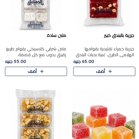
جزرية بالبندق كبير
ملبن سادة
جزرية حمراء تقليدية بقوامها
ملبن شرقي كلاسيكي بقوام طريو
الهلامي الطري، غنية بحبات البندق
رقيق يذوب مع كل قضمة،
الفاخرة التي تضيف قرمشة راقية
مغطى بطبقة ناعمة من السكر
65.00 جنيه
55.00 جنيه
إلى قوامها الناعم، لتقدم مزيجًا
البودرة ليقدم المذاق الأصيل الذي
أضف
أضف
متوازنًا من النكه..
ارتبط بحلويات المولد التقليدي..