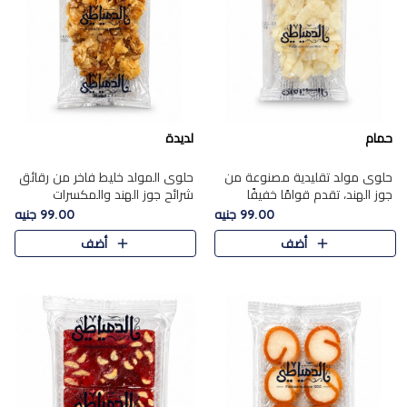
حمام
لديدة
حلوى مولد تقليدية مصنوعة من
حلوى المولد خليط فاخر من رقائق
جوز الهند، تقدم قوامًا خفيفًا
شرائح جوز الهند والمكسرات
ونكهة شرقية أصيلة تجسد روح
المحمصة، متماسك بشراب حلاوة
99.00 جنيه
99.00 جنيه
الـموسم الأعياد.
الكراميل الخفيفة ليمنحك قرمشة
أضف
أضف
غنية ومذاقًا شرقيًا أصيلً..