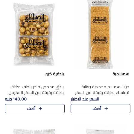
سمسمية
بندقية كبير
حبات سمسم محمصة بعناية
بندق محمص فاخر بلطف مغلف
تتماسك بطبقة رقيقة من السكر
بطبقة رقيقة من السكر المكرمل،
المكرمل، لتقدم طعم السمسم
يجمع بين النكهة الغنية ناتي
السعر عند الاختيار
140.00 جنيه
المميز وقرمشتة التي ارتبطت ببهجة
والقرمشة الراقية المرضية في
أضف
أضف
المولد عبر الأجيال.
حلوى شرقية أنيقه بطابع مميز.