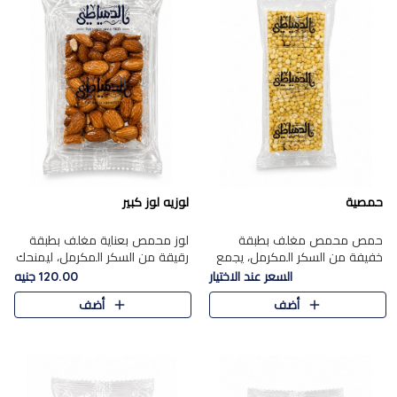
حمصية
لوزيه لوز كبير
حمص محمص مغلف بطبقة
لوز محمص بعناية مغلف بطبقة
خفيفة من السكر المكرمل، يجمع
رقيقة من السكر المكرمل، ليمنحك
بين القرمشة المميزة والطعم
قرمشة راقية ونكهة غنية تبرز
السعر عند الاختيار
120.00 جنيه
الشرقي الأصيل في واحدة من أشهر
فخامة اللوز في كل قطعة.
أضف
أضف
حلويات الموسم.