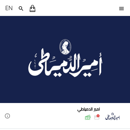
EN
امير الدمياطي