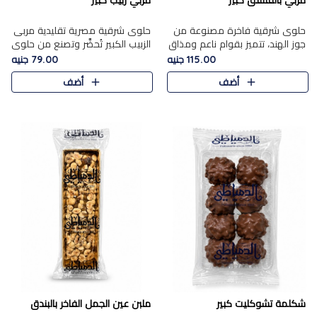
مربي بالفستق كبير
مربي زبيب كبير
حلوى شرقية فاخرة مصنوعة من
حلوى شرقية مصرية تقليدية مربى
جوز الهند، تتميز بقوام ناعم ومذاق
الزبيب الكبير تُحضَّر وتصنع من حلوي
غني، وتزين بقطع من الفستق
جوز الهند باسد بقوام طري ومذاق
115.00 جنيه
79.00 جنيه
الفاخر التي تضيف عليها قرمشة
غني، وتُزين وتغطا بحبات الزبيب
أضف
أضف
خفيفة.
الذهبي التي ..
شكلمة تشوكليت كبير
ملبن عين الجمل الفاخر بالبندق