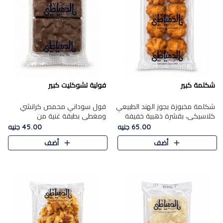
شكلمة كبير
فولية تشوكليت كبير
شكلمة مخبوزة بجوز الهند الطبيعي
فول سوداني محمص كرانشي
كلاسيكي، بقشرة ذهبية خفيفة
ومغطى بطبقة غنية من
وقلب طري رطب يذوب في الفم،
الشوكولاتة، يجمع بين طعم
65.00 جنيه
45.00 جنيه
تمنحك المذاق الشرقي الحلو الأصيل
القرمشة الأصيلة الكلاسكيكية
أضف
أضف
التقليدي في كل لقمة.
التقليدية للفول السوداني وحلاوة
الشوكولاتة ا..