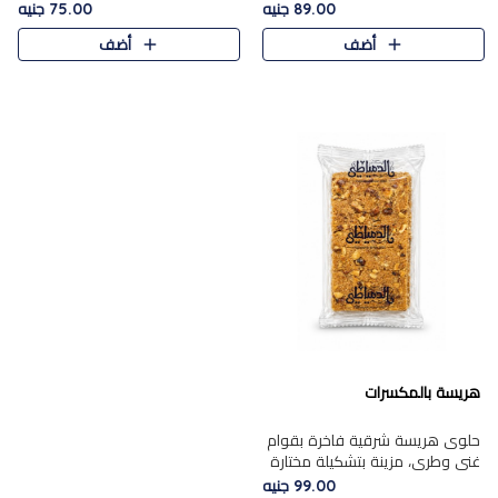
featuring a soft, creamy
creamy texture paired with a
89.00 جنيه
75.00 جنيه
texture and the distinctive
rich layer of premium
أضف
أضف
flavor of roasted hazelnuts.
chocolate and the distinctive
Smoo..
flav..
هريسة بالمكسرات
حلوى هريسة شرقية فاخرة بقوام
غني وطري، مزينة بتشكيلة مختارة
من المكسرات الفاخرة التي تضيف
99.00 جنيه