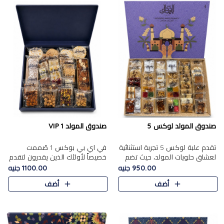
صندوق المولد لوكس 5
صندوق المولد VIP 1
تقدم علبة لوكس 5 تجربة استثنائية
في اي بي بوكس 1 صُممت
لعشاق حلويات المولد، حيث تضم
خصيصاً لأولئك الذين يقدرون لتقدم
42 قطعة من تشكيلة فاخرة تجمع
تجربة استثنائية بوكس تجمع بين
950.00 جنيه
1100.00 جنيه
بين أشهر الأصناف التقليدية وأصناف
أفخر حلويات المولد المصري مع
أضف
أضف
مميزة مختارة بع..
تشكيلة مختارة من الأصناف ..