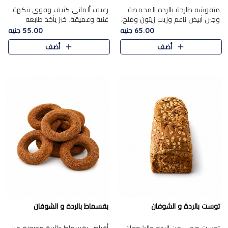
منقوشه طازجة بالرده المحمصة
رغيف ألماني كثيف وقوي بنكهة
وجبن أبيض ناعم وزيت زيتون وملح،
غنية وعميقة. خبز يأخذ طابعه
مباشرة من الفرن.الرده مع نعومة
بجدية.
65.00 جنيه
55.00 جنيه
الجبن فوق عجينة طازجة.
أضف
أضف
توست بالردة و الشوفان
بقسماط بالردة و الشوفان