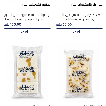
علي بابا بالمكسرات كبير
بندقيه تشوكليت كبير
قطع كبيرة وسخية من علي بابا
بوندويا تقليدية مصنوعة من البندق
التقليدي، مملوءة بتشكيلة رائعة
المحمص المقرمش، مغطاة بسخاء
من المكسرات المحمصة المحمرة.
بشوكولاتة فاخرة غنية لتحقيق
65.00 جنيه
150.00 جنيه
التوازن المثالي بين قوام القرمشة
أضف
أضف
ونكهة الشوكولاتة ا..