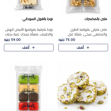
ملبن بالمكسرات
نوجا بالفول السوداني
ملبن شرقي بقوامه الطري
نوجا شرقية بقوامها الأبيض الهش
والمضغي سخي، مليئة غني
والخفيف، معبأة بسخاء غنية بحبات
بتشكيلة فاخرة من المكسرات
الفول السوداني المحمص التي
75.00 جنيه
59.00 جنيه
مشكلة المختارة التي تقدم تضيف
يقدم تضيف قرمشة مميزة مرضية
أضف
أضف
قرمشة مميزة مرضية ونكهة
وتوازنًا رائعًا مع حلا..
مكسرات غنية ف..