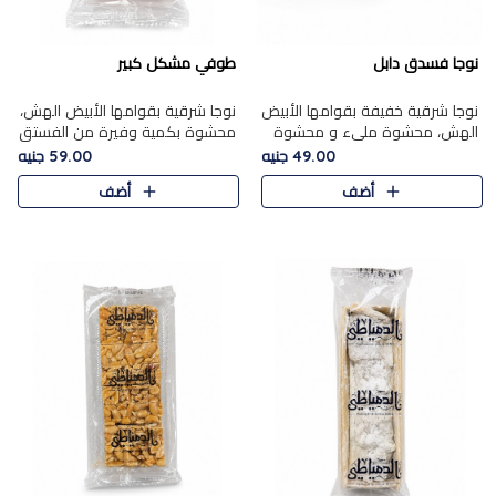
نوجا فسدق دابل
طوفي مشكل كبير
نوجا شرقية خفيفة بقوامها الأبيض
نوجا شرقية بقوامها الأبيض الهش،
الهش، محشوة مليء و محشوة
محشوة بكمية وفيرة من الفستق
بـكمية وفيرة من الفستق الفاخر
الفاخر لتمنحك نكهة غنية وقرمشة
49.00 جنيه
59.00 جنيه
لتمنحك نكهة مكسرات غنية
مميزة في كل قطعة، لتجربة تجمع
أضف
أضف
وقرمشة مميزة في كل قطعة و
بين الفخامة والمذاق..
قضم..