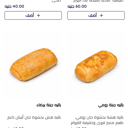
طبيعية. تغذية بسيطة تبدأ اليوم
صحي.
بشكل صحيح.
60.00 جنيه
40.00 جنيه
أضف
أضف
باتيه جبنة رومي
باتيه جبنة بيضاء
باتيه هشة بحشوة جبن رومي،
باتيه هش بحشوة جبن أبيض ناعم.
طعم مميز قوي وخفيفة القوام.