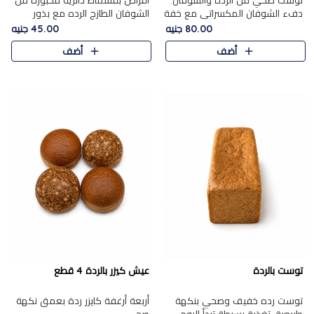
توست صحي من الرده والشوفان.
أقراص بقسماط دائرية مخبوزة من
دفء الشوفان المكسراتي مع خفة
الشوفان الطازج الرده مع بذور
الرده في كل شريحة.
مختارة. قرمشة الحبوب والبذور،
80.00 جنيه
45.00 جنيه
بداية صحية لكل صباح.
أضف
أضف
توست بالردة
عيش كيزر بالردة 4 قطع
توست رده خفيف وصحي بنكهة
أربعة أرغفة كايزر ردة بعمق نكهة