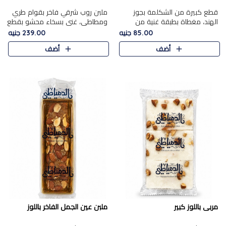
قطع كبيرة من الشكلمة بجوز
ملبن روب شرقي فاخر بقوام طري
الهند، مغطاة بطبقة غنية من
ومطاطي، غني بسخاء محشو بقطع
الشوكولاتة الفاخرة لتجمع بين
عين الجمل والبندق المحمص التي
85.00 جنيه
239.00 جنيه
القوام الطري من الداخل مركز جوز
تضيف قرمشة مميزة مُرضية
أضف
أضف
الهند المطاطي والمذاق الغن..
ونكهة جوزية غنية في كل
قضمة...
مربى باللوز كبير
ملبن عين الجمل الفاخر باللوز