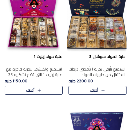
علبة المولد سبيشال 3
علبة مولد إيليت 1
استمتع بأرقى تجربة ا بأقصى درجات
استمتع واكتشف بتجربة فاخرة مع
الاحتفال من حلويات المولد
علبة إيليت 1 التي تضم تشكليه 35
المصريه الأصيلة مع هذه الفخامة
قطعة من أرقى حلويات المولد
2200.00 جنيه
1150.00 جنيه
مع علبة سبيشال 3 التي تضم 56
المصري الأصيلة ,معروضة بشكل
أضف
أضف
قطعة من تشكيلة استثن..
جميل في علبة أنيقة ، في..