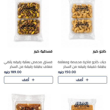
كاجو كبير
فسدقية كبير
حبات كاجو فاخرة محمصة ومغلفة
فستق محمص بعناية رقيقه يلتقي
بطبقة خفيفة رقيقه من السكر
مغلف بطبقة رقيقة من السكر
المكرمل، تجمع بين توازن النعومة
المكرمل، ليقدم مذاقًا فاخرًا حلوي
150.00 جنيه
189.00 جنيه
زبدية غنية فاخرة والقرمشة
شرقية فاخرة ونكهة غنية ناتي تميز
أضف
أضف
المرضية في حلوى شرقية بطاب..
كل قطعة و قوام هش