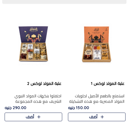
علبة المولد لوكس 1
علبة المولد لوكس 2
استمتع بالطعم الأصيل لحلويات
احتفلوا بنكهات المولد النبوي
المولد المصرية مع هذه التشكيلة
الشريف مع هذه المجموعة
المختارة بعناية من 9 قطع. تتضمن
الفاخرة المكونة من 19 قطعة،
150.00 جنيه
290.00 جنيه
التشكيلة جوزرية مع فول،ملبان
والتي تم اختيارها بعناية فائقة لتُبرز
أضف
أضف
سادة، ملبان
تشكيلة واسعة من الحلويات
التقليدية المفضلة. تشمل
المجموعة .....