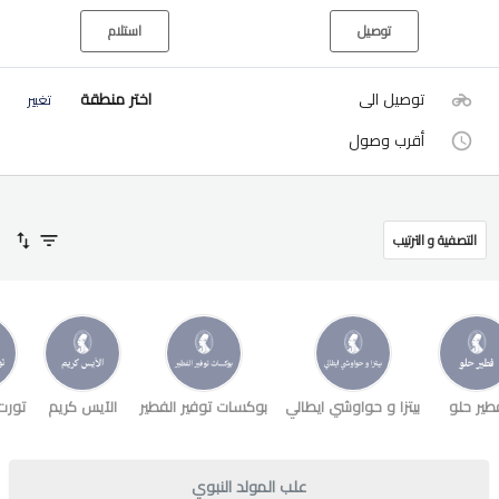
توصيل
استلام
توصيل الى
اختر منطقة
تغيير
أقرب وصول
التصفية و الترتيب
طير حلو
بيتزا و حواوشي ايطالي
بوكسات توفير الفطير
الآيس كريم
تورت
علب المولد النبوي