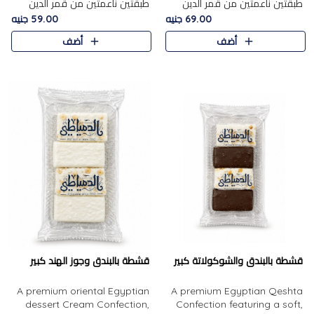
طبقتين ناعمتين من قمر الدين
طبقتين ناعمتين من قمر الدين
الفاخر، تتوسطهما حشوة غنية من
الفاخر، تتوسطهما حشوة غنية من
69.00 جنيه
59.00 جنيه
الفول السوداني المحمص، لتجمع
اللوز المحمص لتمنح مزيجًا متوازنًا
أضف
أضف
بين حلاوة المشمش الطبيعية..
من النعومة والقرمشة. ..
قشطة بالبندق والشوكولاتة كبير
قشطة بالبندق وجوز الهند كبير
A premium oriental Egyptian
A premium Egyptian Qeshta
dessert Cream Confection,
Confection featuring a soft,