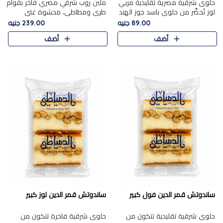
حلوى شرقية مصرية تقليدية مربي
ملبن روب شرقي مصري فاخر بقوام
لوز تُحضَّر من حلوى باسد جوز الهند
طري ومطاطي، محشوة غني
بقوام طري ومذاق غني، وتُزين
بسخاء بقطع عين الجمل واللوز
89.00 جنيه
239.00 جنيه
وتغطاه بقطع اللوز الفاخر التي
الفاخر التي تضيف قرمشة مميزة
أضف
أضف
تضيف لمسة مميزة م..
ومرضية ونكهة ناتي غنية في كل
قض..
ساندوتش قمر الدين فول كبير
ساندوتش قمر الدين لوز كبير
حلوى شرقية تقليدية تتكون من
حلوى شرقية فاخرة تتكون من