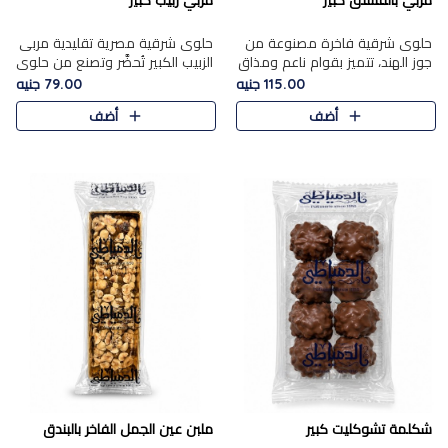
مربي بالفستق كبير
مربي زبيب كبير
حلوى شرقية فاخرة مصنوعة من
حلوى شرقية مصرية تقليدية مربى
جوز الهند، تتميز بقوام ناعم ومذاق
الزبيب الكبير تُحضَّر وتصنع من حلوي
غني، وتزين بقطع من الفستق
جوز الهند باسد بقوام طري ومذاق
115.00 جنيه
79.00 جنيه
الفاخر التي تضيف عليها قرمشة
غني، وتُزين وتغطا بحبات الزبيب
أضف
أضف
خفيفة.
الذهبي التي ..
شكلمة تشوكليت كبير
ملبن عين الجمل الفاخر بالبندق