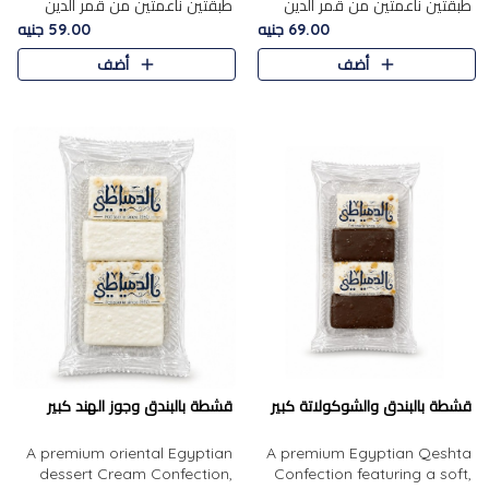
طبقتين ناعمتين من قمر الدين
طبقتين ناعمتين من قمر الدين
الفاخر، تتوسطهما حشوة غنية من
الفاخر، تتوسطهما حشوة غنية من
69.00 جنيه
59.00 جنيه
الفول السوداني المحمص، لتجمع
اللوز المحمص لتمنح مزيجًا متوازنًا
أضف
أضف
بين حلاوة المشمش الطبيعية..
من النعومة والقرمشة. ..
قشطة بالبندق والشوكولاتة كبير
قشطة بالبندق وجوز الهند كبير
A premium oriental Egyptian
A premium Egyptian Qeshta
dessert Cream Confection,
Confection featuring a soft,