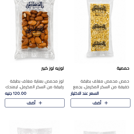
حمصية
لوزيه لوز كبير
حمص محمص مغلف بطبقة
لوز محمص بعناية مغلف بطبقة
خفيفة من السكر المكرمل، يجمع
رقيقة من السكر المكرمل، ليمنحك
بين القرمشة المميزة والطعم
قرمشة راقية ونكهة غنية تبرز
السعر عند الاختيار
120.00 جنيه
الشرقي الأصيل في واحدة من أشهر
فخامة اللوز في كل قطعة.
أضف
أضف
حلويات الموسم.