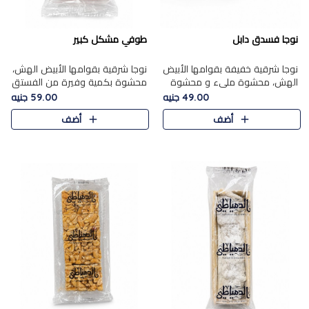
نوجا فسدق دابل
طوفي مشكل كبير
نوجا شرقية خفيفة بقوامها الأبيض
نوجا شرقية بقوامها الأبيض الهش،
الهش، محشوة مليء و محشوة
محشوة بكمية وفيرة من الفستق
بـكمية وفيرة من الفستق الفاخر
الفاخر لتمنحك نكهة غنية وقرمشة
49.00 جنيه
59.00 جنيه
لتمنحك نكهة مكسرات غنية
مميزة في كل قطعة، لتجربة تجمع
أضف
أضف
وقرمشة مميزة في كل قطعة و
بين الفخامة والمذاق..
قضم..