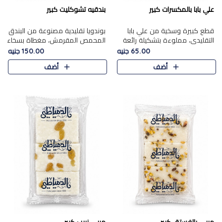
علي بابا بالمكسرات كبير
بندقيه تشوكليت كبير
قطع كبيرة وسخية من علي بابا
بوندويا تقليدية مصنوعة من البندق
التقليدي، مملوءة بتشكيلة رائعة
المحمص المقرمش، مغطاة بسخاء
من المكسرات المحمصة المحمرة.
بشوكولاتة فاخرة غنية لتحقيق
65.00 جنيه
150.00 جنيه
التوازن المثالي بين قوام القرمشة
أضف
أضف
ونكهة الشوكولاتة ا..