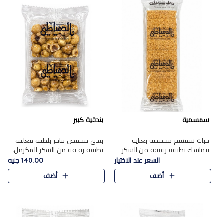
سمسمية
بندقية كبير
حبات سمسم محمصة بعناية
بندق محمص فاخر بلطف مغلف
تتماسك بطبقة رقيقة من السكر
بطبقة رقيقة من السكر المكرمل،
المكرمل، لتقدم طعم السمسم
يجمع بين النكهة الغنية ناتي
السعر عند الاختيار
140.00 جنيه
المميز وقرمشتة التي ارتبطت ببهجة
والقرمشة الراقية المرضية في
أضف
أضف
المولد عبر الأجيال.
حلوى شرقية أنيقه بطابع مميز.