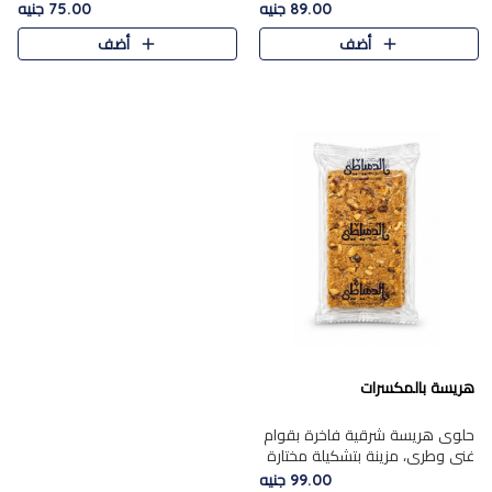
featuring a soft, creamy
creamy texture paired with a
89.00 جنيه
75.00 جنيه
texture and the distinctive
rich layer of premium
أضف
أضف
flavor of roasted hazelnuts.
chocolate and the distinctive
Smoo..
flav..
هريسة بالمكسرات
حلوى هريسة شرقية فاخرة بقوام
غني وطري، مزينة بتشكيلة مختارة
من المكسرات الفاخرة التي تضيف
99.00 جنيه