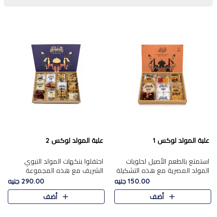
علبة المولد لوكس 1
علبة المولد لوكس 2
استمتع بالطعم الأصيل لحلويات
احتفلوا بنكهات المولد النبوي
المولد المصرية مع هذه التشكيلة
الشريف مع هذه المجموعة
المختارة بعناية من 9 قطع. تتضمن
الفاخرة المكونة من 19 قطعة،
150.00 جنيه
290.00 جنيه
التشكيلة جوزرية مع فول،ملبان
والتي تم اختيارها بعناية فائقة لتُبرز
أضف
أضف
سادة، ملبان
تشكيلة واسعة من الحلويات
التقليدية المفضلة. تشمل
المجموعة .....