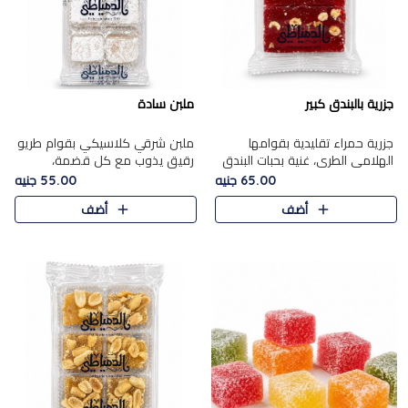
جزرية بالبندق كبير
ملبن سادة
جزرية حمراء تقليدية بقوامها
ملبن شرقي كلاسيكي بقوام طريو
الهلامي الطري، غنية بحبات البندق
رقيق يذوب مع كل قضمة،
الفاخرة التي تضيف قرمشة راقية
مغطى بطبقة ناعمة من السكر
65.00 جنيه
55.00 جنيه
إلى قوامها الناعم، لتقدم مزيجًا
البودرة ليقدم المذاق الأصيل الذي
أضف
أضف
متوازنًا من النكه..
ارتبط بحلويات المولد التقليدي..