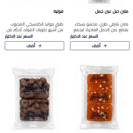
ملبن حبل عين جمل
فولية
ملبن شرقي طري، محشو بسخاء
طبق موليد الكلاسكي المحبوب
بقطع عين الجمل الفاخرة، ليجمع
من أشهر حلويات المولد، تُحضّر من
بين القوام الناعم وقرمشة الجوز
فول سوداني محمص بعناية
السعر عند الاختيار
السعر عند الاختيار
في مذاق شرقي أصيل.
ومغلف بطبقة رقيقة من السكر
أضف
أضف
المكرمل، لتمنحك قرمشة أصيلة
وم..