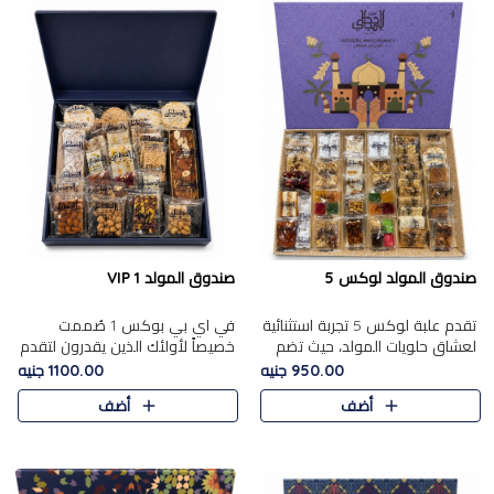
صندوق المولد لوكس 5
صندوق المولد VIP 1
تقدم علبة لوكس 5 تجربة استثنائية
في اي بي بوكس 1 صُممت
لعشاق حلويات المولد، حيث تضم
خصيصاً لأولئك الذين يقدرون لتقدم
42 قطعة من تشكيلة فاخرة تجمع
تجربة استثنائية بوكس تجمع بين
950.00 جنيه
1100.00 جنيه
بين أشهر الأصناف التقليدية وأصناف
أفخر حلويات المولد المصري مع
أضف
أضف
مميزة مختارة بع..
تشكيلة مختارة من الأصناف ..