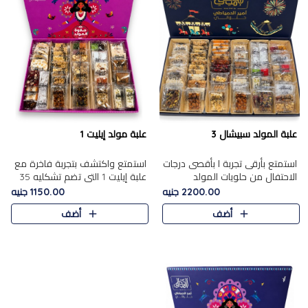
علبة المولد سبيشال 3
علبة مولد إيليت 1
استمتع بأرقى تجربة ا بأقصى درجات
استمتع واكتشف بتجربة فاخرة مع
الاحتفال من حلويات المولد
علبة إيليت 1 التي تضم تشكليه 35
المصريه الأصيلة مع هذه الفخامة
قطعة من أرقى حلويات المولد
2200.00 جنيه
1150.00 جنيه
مع علبة سبيشال 3 التي تضم 56
المصري الأصيلة ,معروضة بشكل
أضف
أضف
قطعة من تشكيلة استثن..
جميل في علبة أنيقة ، في..