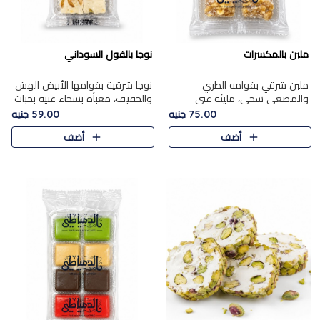
ملبن بالمكسرات
نوجا بالفول السوداني
ملبن شرقي بقوامه الطري
نوجا شرقية بقوامها الأبيض الهش
والمضغي سخي، مليئة غني
والخفيف، معبأة بسخاء غنية بحبات
بتشكيلة فاخرة من المكسرات
الفول السوداني المحمص التي
75.00 جنيه
59.00 جنيه
مشكلة المختارة التي تقدم تضيف
يقدم تضيف قرمشة مميزة مرضية
أضف
أضف
قرمشة مميزة مرضية ونكهة
وتوازنًا رائعًا مع حلا..
مكسرات غنية ف..