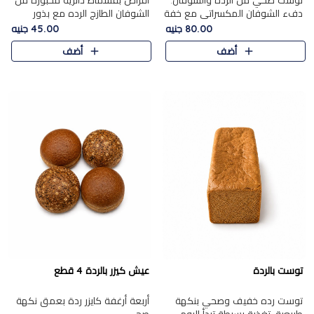
توست صحي من الرده والشوفان.
أقراص بقسماط دائرية مخبوزة من
دفء الشوفان المكسراتي مع خفة
الشوفان الطازج الرده مع بذور
الرده في كل شريحة.
مختارة. قرمشة الحبوب والبذور،
80.00 جنيه
45.00 جنيه
بداية صحية لكل صباح.
أضف
أضف
توست بالردة
عيش كيزر بالردة 4 قطع
توست رده خفيف وصحي بنكهة
أربعة أرغفة كايزر ردة بعمق نكهة