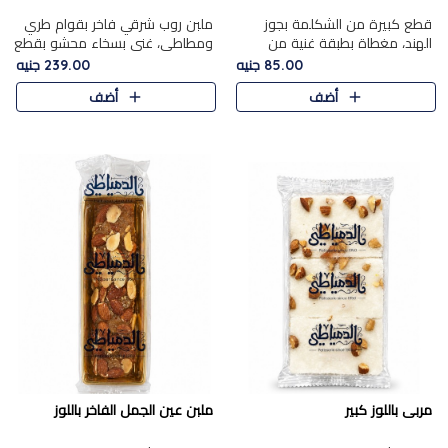
قطع كبيرة من الشكلمة بجوز
ملبن روب شرقي فاخر بقوام طري
الهند، مغطاة بطبقة غنية من
ومطاطي، غني بسخاء محشو بقطع
الشوكولاتة الفاخرة لتجمع بين
عين الجمل والبندق المحمص التي
85.00 جنيه
239.00 جنيه
القوام الطري من الداخل مركز جوز
تضيف قرمشة مميزة مُرضية
أضف
أضف
الهند المطاطي والمذاق الغن..
ونكهة جوزية غنية في كل
قضمة...
مربى باللوز كبير
ملبن عين الجمل الفاخر باللوز