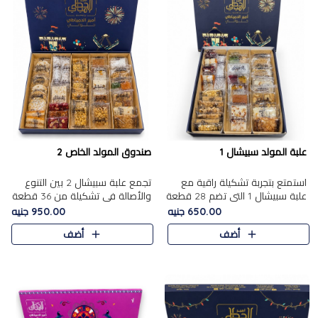
علبة المولد سبيشال 1
صندوق المولد الخاص 2
استمتع بتجربة تشكيلة راقية مع
تجمع علبة سبيشال 2 بين التنوع
علبة سبيشال 1 التي تضم 28 قطعة
والأصالة في تشكيلة من 36 قطعة
من تشكيلة مختارة بعناية من أفخر
تضم أشهر حلويات المولد الشرقية.
650.00 جنيه
950.00 جنيه
حلويات المولد المصرية الأصلية
تحتوي العلبة على الجزرية بالفول،
أضف
أضف
الشرقية. تحتوي ال..
والجزرية بالبن..