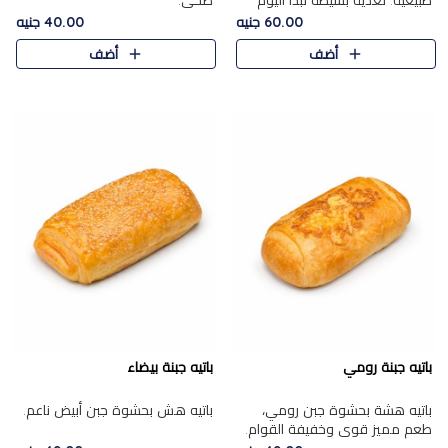
طبيعية. تغذية بسيطة تبدأ اليوم
صحي.
بشكل صحيح.
60.00 جنيه
40.00 جنيه
أضف
أضف
باتيه جبنة رومي
باتيه جبنة بيضاء
باتيه هشة بحشوة جبن رومي،
باتيه هش بحشوة جبن أبيض ناعم.
طعم مميز قوي وخفيفة القوام.