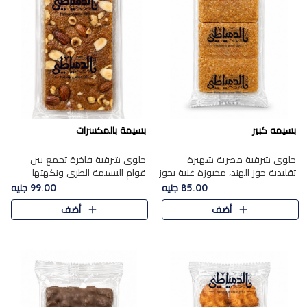
بسيمه كبير
بسيمة بالمكسرات
حلوى شرقية مصرية شهيرة
حلوى شرقية فاخرة تجمع بين
تقليدية جوز الهند، مخبوزة غنية بجوز
قوام البسيمة الطري ونكهتها
الهند، بلمسه ذهبية وتتميز بقوامها
الغنية، مزينة بتشكيلة مختارة من
85.00 جنيه
99.00 جنيه
المرمل وطعمها اللذيذ الذي يشبه
اللوز والبندق والمكسرات الفاخرة.
أضف
أضف
البسبوسة. تُخبز..
مزيج متوازن من القوام ..