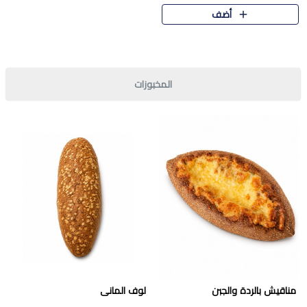
قرمشة مميزة ونكهة غنية في كل
أضف
قطعة. تجمع بين المذاق..
المخبوزات
مناقيش بالردة والجبن
لوف المانى