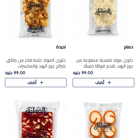
حمام
لديدة
حلوى مولد تقليدية مصنوعة من
حلوى المولد خليط فاخر من رقائق
جوز الهند، تقدم قوامًا خفيفًا
شرائح جوز الهند والمكسرات
ونكهة شرقية أصيلة تجسد روح
المحمصة، متماسك بشراب حلاوة
99.00 جنيه
99.00 جنيه
الـموسم الأعياد.
الكراميل الخفيفة ليمنحك قرمشة
أضف
أضف
غنية ومذاقًا شرقيًا أصيلً..