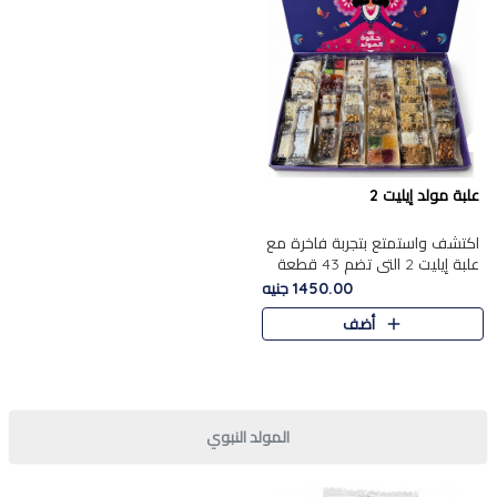
علبة مولد إيليت 2
اكتشف واستمتع بتجربة فاخرة مع
علبة إيليت 2 التي تضم 43 قطعة
تشكيلة من أرقى حلويات المولد
1450.00 جنيه
الشرقية المصرية الأصيلة ,معروضة
أضف
بشكل جميل في علبة أ..
المولد النبوي