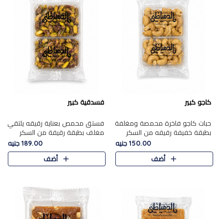
كاجو كبير
فسدقية كبير
حبات كاجو فاخرة محمصة ومغلفة
فستق محمص بعناية رقيقه يلتقي
بطبقة خفيفة رقيقه من السكر
مغلف بطبقة رقيقة من السكر
المكرمل، تجمع بين توازن النعومة
المكرمل، ليقدم مذاقًا فاخرًا حلوي
150.00 جنيه
189.00 جنيه
زبدية غنية فاخرة والقرمشة
شرقية فاخرة ونكهة غنية ناتي تميز
أضف
أضف
المرضية في حلوى شرقية بطاب..
كل قطعة و قوام هش