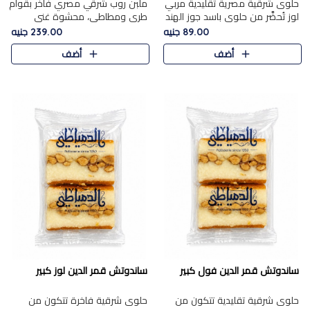
حلوى شرقية مصرية تقليدية مربي
ملبن روب شرقي مصري فاخر بقوام
لوز تُحضَّر من حلوى باسد جوز الهند
طري ومطاطي، محشوة غني
بقوام طري ومذاق غني، وتُزين
بسخاء بقطع عين الجمل واللوز
89.00 جنيه
239.00 جنيه
وتغطاه بقطع اللوز الفاخر التي
الفاخر التي تضيف قرمشة مميزة
أضف
أضف
تضيف لمسة مميزة م..
ومرضية ونكهة ناتي غنية في كل
قض..
ساندوتش قمر الدين فول كبير
ساندوتش قمر الدين لوز كبير
حلوى شرقية تقليدية تتكون من
حلوى شرقية فاخرة تتكون من