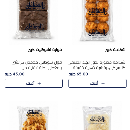
شكلمة كبير
فولية تشوكليت كبير
شكلمة مخبوزة بجوز الهند الطبيعي
فول سوداني محمص كرانشي
كلاسيكي، بقشرة ذهبية خفيفة
ومغطى بطبقة غنية من
وقلب طري رطب يذوب في الفم،
الشوكولاتة، يجمع بين طعم
65.00 جنيه
45.00 جنيه
تمنحك المذاق الشرقي الحلو الأصيل
القرمشة الأصيلة الكلاسكيكية
أضف
أضف
التقليدي في كل لقمة.
التقليدية للفول السوداني وحلاوة
الشوكولاتة ا..