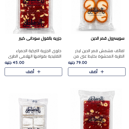
سويسرول قمر الدين
جزريه بالفول سودانى كبير
لفائف مشمش قمر الدين ليذر
حلوى الجزرية التركية الحمراء
الطرية المحشوة بخليط غني من
التقليدية بقوامها الهلامي الطري
جوز الهند الأبيض والمكسرات
ولونها الأحمر المميز، محشوة
79.00 جنيه
45.00 جنيه
الفاخرة، يقدم المذاق الحلو
بسخاء بالفول السوداني المحمص
أضف
أضف
الطبيعي لقمر الدين و تجمع بين
لتمنحك توازنًا رائعًا ..
حل..