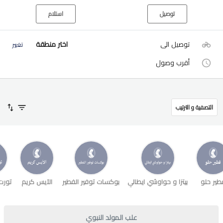
توصيل
استلام
توصيل الى
اختر منطقة
تغيير
أقرب وصول
التصفية و الترتيب
طير حلو
بيتزا و حواوشي ايطالي
بوكسات توفير الفطير
الآيس كريم
تورت
علب المولد النبوي