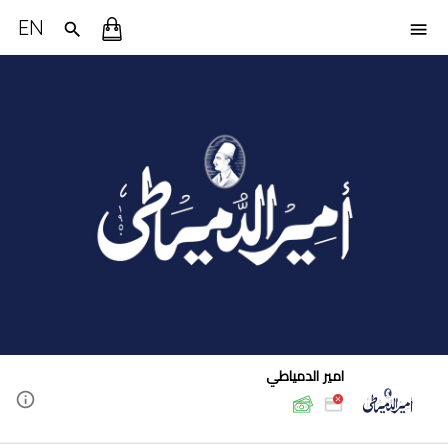
EN
امير الدمياطي