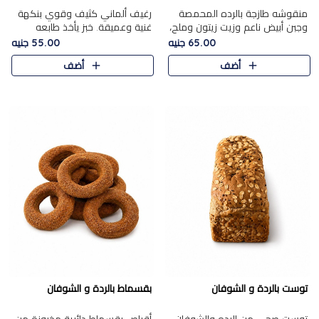
منقوشه طازجة بالرده المحمصة
رغيف ألماني كثيف وقوي بنكهة
وجبن أبيض ناعم وزيت زيتون وملح،
غنية وعميقة. خبز يأخذ طابعه
مباشرة من الفرن.الرده مع نعومة
بجدية.
65.00 جنيه
55.00 جنيه
الجبن فوق عجينة طازجة.
أضف
أضف
توست بالردة و الشوفان
بقسماط بالردة و الشوفان