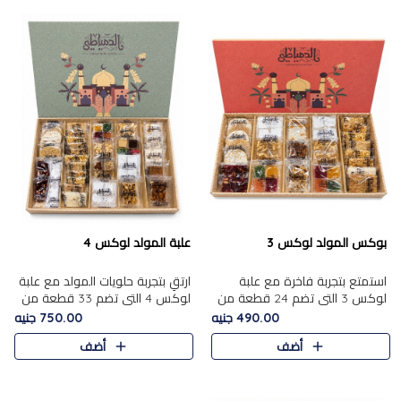
بوكس المولد لوكس 3
علبة المولد لوكس 4
استمتع بتجربة فاخرة مع علبة
ارتقِ بتجربة حلويات المولد مع علبة
لوكس 3 التي تضم 24 قطعة من
لوكس 4 التي تضم 33 قطعة من
أشهر حلويات المولد الشرقية
تشكيلة فاخرة ومتنوعة من أشهر
490.00 جنيه
750.00 جنيه
المختارة بعناية. تحتوي التشكيلة
الأصناف الشرقية. تحتوي العلبة على
أضف
أضف
على الجزرية بالفول، والملب..
الجزرية بالفول،..