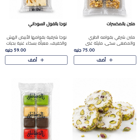
ملبن بالمكسرات
نوجا بالفول السوداني
ملبن شرقي بقوامه الطري
نوجا شرقية بقوامها الأبيض الهش
والمضغي سخي، مليئة غني
والخفيف، معبأة بسخاء غنية بحبات
بتشكيلة فاخرة من المكسرات
الفول السوداني المحمص التي
75.00 جنيه
59.00 جنيه
مشكلة المختارة التي تقدم تضيف
يقدم تضيف قرمشة مميزة مرضية
أضف
أضف
قرمشة مميزة مرضية ونكهة
وتوازنًا رائعًا مع حلا..
مكسرات غنية ف..