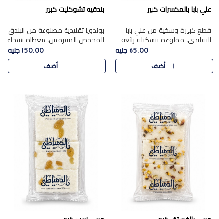
علي بابا بالمكسرات كبير
بندقيه تشوكليت كبير
قطع كبيرة وسخية من علي بابا
بوندويا تقليدية مصنوعة من البندق
التقليدي، مملوءة بتشكيلة رائعة
المحمص المقرمش، مغطاة بسخاء
من المكسرات المحمصة المحمرة.
بشوكولاتة فاخرة غنية لتحقيق
65.00 جنيه
150.00 جنيه
التوازن المثالي بين قوام القرمشة
أضف
أضف
ونكهة الشوكولاتة ا..