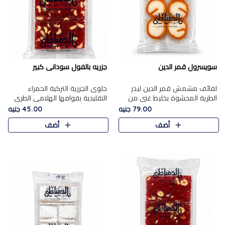
سويسرول قمر الدين
جزريه بالفول سودانى كبير
لفائف مشمش قمر الدين ليذر
حلوى الجزرية التركية الحمراء
الطرية المحشوة بخليط غني من
التقليدية بقوامها الهلامي الطري
جوز الهند الأبيض والمكسرات
ولونها الأحمر المميز، محشوة
79.00 جنيه
45.00 جنيه
الفاخرة، يقدم المذاق الحلو
بسخاء بالفول السوداني المحمص
أضف
أضف
الطبيعي لقمر الدين و تجمع بين
لتمنحك توازنًا رائعًا ..
حل..