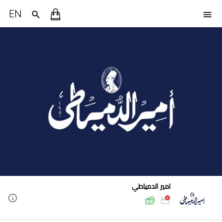
EN
امير الدمياطي