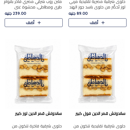
حلوى شرقية مصرية تقليدية مربي
ملبن روب شرقي مصري فاخر بقوام
لوز تُحضَّر من حلوى باسد جوز الهند
طري ومطاطي، محشوة غني
بقوام طري ومذاق غني، وتُزين
بسخاء بقطع عين الجمل واللوز
89.00 جنيه
239.00 جنيه
وتغطاه بقطع اللوز الفاخر التي
الفاخر التي تضيف قرمشة مميزة
أضف
أضف
تضيف لمسة مميزة م..
ومرضية ونكهة ناتي غنية في كل
قض..
ساندوتش قمر الدين فول كبير
ساندوتش قمر الدين لوز كبير
حلوى شرقية تقليدية تتكون من
حلوى شرقية فاخرة تتكون من