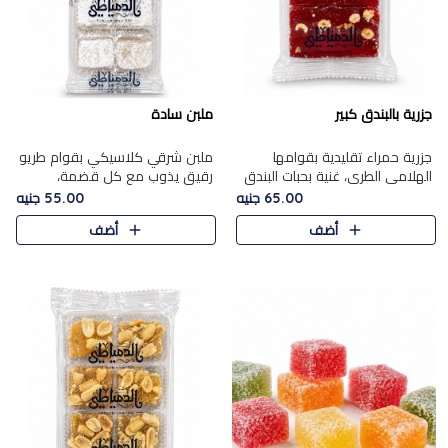
جزرية بالبندق كبير
ملبن سادة
جزرية حمراء تقليدية بقوامها
ملبن شرقي كلاسيكي بقوام طريو
الهلامي الطري، غنية بحبات البندق
رقيق يذوب مع كل قضمة،
الفاخرة التي تضيف قرمشة راقية
مغطى بطبقة ناعمة من السكر
65.00 جنيه
55.00 جنيه
إلى قوامها الناعم، لتقدم مزيجًا
البودرة ليقدم المذاق الأصيل الذي
أضف
أضف
متوازنًا من النكه..
ارتبط بحلويات المولد التقليدي..