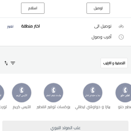
توصيل
استلام
توصيل الى
اختر منطقة
تغيير
أقرب وصول
التصفية و الترتيب
طير حلو
بيتزا و حواوشي ايطالي
بوكسات توفير الفطير
الآيس كريم
تورت
علب المولد النبوي