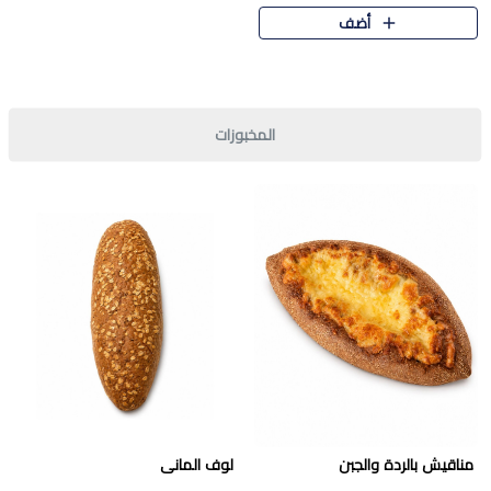
قرمشة مميزة ونكهة غنية في كل
أضف
قطعة. تجمع بين المذاق..
المخبوزات
مناقيش بالردة والجبن
لوف المانى