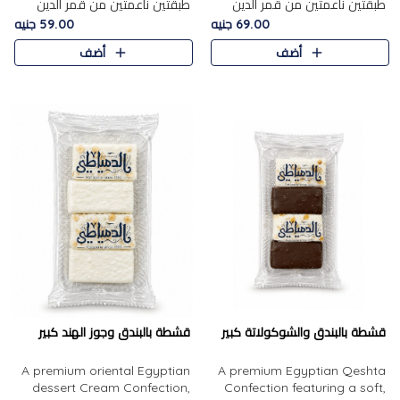
طبقتين ناعمتين من قمر الدين
طبقتين ناعمتين من قمر الدين
الفاخر، تتوسطهما حشوة غنية من
الفاخر، تتوسطهما حشوة غنية من
69.00 جنيه
59.00 جنيه
الفول السوداني المحمص، لتجمع
اللوز المحمص لتمنح مزيجًا متوازنًا
أضف
أضف
بين حلاوة المشمش الطبيعية..
من النعومة والقرمشة. ..
قشطة بالبندق والشوكولاتة كبير
قشطة بالبندق وجوز الهند كبير
A premium oriental Egyptian
A premium Egyptian Qeshta
dessert Cream Confection,
Confection featuring a soft,