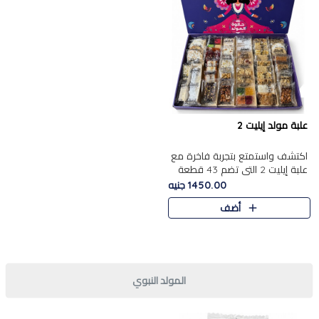
علبة مولد إيليت 2
اكتشف واستمتع بتجربة فاخرة مع
علبة إيليت 2 التي تضم 43 قطعة
تشكيلة من أرقى حلويات المولد
1450.00 جنيه
الشرقية المصرية الأصيلة ,معروضة
أضف
بشكل جميل في علبة أ..
المولد النبوي