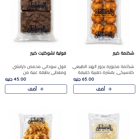
شكلمة كبير
فولية تشوكليت كبير
شكلمة مخبوزة بجوز الهند الطبيعي
فول سوداني محمص كرانشي
كلاسيكي، بقشرة ذهبية خفيفة
ومغطى بطبقة غنية من
وقلب طري رطب يذوب في الفم،
الشوكولاتة، يجمع بين طعم
65.00 جنيه
45.00 جنيه
تمنحك المذاق الشرقي الحلو الأصيل
القرمشة الأصيلة الكلاسكيكية
أضف
أضف
التقليدي في كل لقمة.
التقليدية للفول السوداني وحلاوة
الشوكولاتة ا..