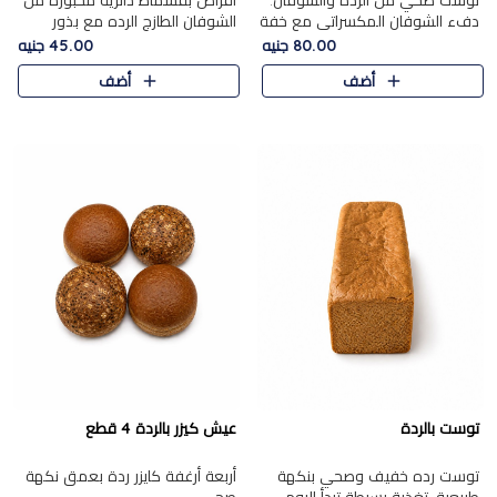
توست صحي من الرده والشوفان.
أقراص بقسماط دائرية مخبوزة من
دفء الشوفان المكسراتي مع خفة
الشوفان الطازج الرده مع بذور
الرده في كل شريحة.
مختارة. قرمشة الحبوب والبذور،
80.00 جنيه
45.00 جنيه
بداية صحية لكل صباح.
أضف
أضف
توست بالردة
عيش كيزر بالردة 4 قطع
توست رده خفيف وصحي بنكهة
أربعة أرغفة كايزر ردة بعمق نكهة