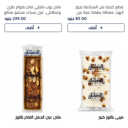
قطع كبيرة من الشكلمة بجوز
ملبن روب شرقي فاخر بقوام طري
الهند، مغطاة بطبقة غنية من
ومطاطي، غني بسخاء محشو بقطع
الشوكولاتة الفاخرة لتجمع بين
عين الجمل والبندق المحمص التي
85.00 جنيه
239.00 جنيه
القوام الطري من الداخل مركز جوز
تضيف قرمشة مميزة مُرضية
أضف
أضف
الهند المطاطي والمذاق الغن..
ونكهة جوزية غنية في كل
قضمة...
مربى باللوز كبير
ملبن عين الجمل الفاخر باللوز