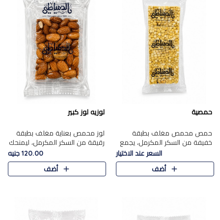
حمصية
لوزيه لوز كبير
حمص محمص مغلف بطبقة
لوز محمص بعناية مغلف بطبقة
خفيفة من السكر المكرمل، يجمع
رقيقة من السكر المكرمل، ليمنحك
بين القرمشة المميزة والطعم
قرمشة راقية ونكهة غنية تبرز
السعر عند الاختيار
120.00 جنيه
الشرقي الأصيل في واحدة من أشهر
فخامة اللوز في كل قطعة.
أضف
أضف
حلويات الموسم.