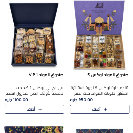
صندوق المولد لوكس 5
صندوق المولد VIP 1
تقدم علبة لوكس 5 تجربة استثنائية
في اي بي بوكس 1 صُممت
لعشاق حلويات المولد، حيث تضم
خصيصاً لأولئك الذين يقدرون لتقدم
42 قطعة من تشكيلة فاخرة تجمع
تجربة استثنائية بوكس تجمع بين
950.00 جنيه
1100.00 جنيه
بين أشهر الأصناف التقليدية وأصناف
أفخر حلويات المولد المصري مع
أضف
أضف
مميزة مختارة بع..
تشكيلة مختارة من الأصناف ..