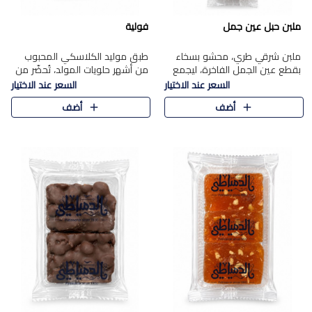
ملبن حبل عين جمل
فولية
ملبن شرقي طري، محشو بسخاء
طبق موليد الكلاسكي المحبوب
بقطع عين الجمل الفاخرة، ليجمع
من أشهر حلويات المولد، تُحضّر من
بين القوام الناعم وقرمشة الجوز
فول سوداني محمص بعناية
السعر عند الاختيار
السعر عند الاختيار
في مذاق شرقي أصيل.
ومغلف بطبقة رقيقة من السكر
أضف
أضف
المكرمل، لتمنحك قرمشة أصيلة
وم..