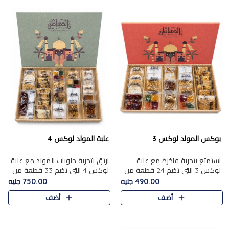
بوكس المولد لوكس 3
علبة المولد لوكس 4
استمتع بتجربة فاخرة مع علبة
ارتقِ بتجربة حلويات المولد مع علبة
لوكس 3 التي تضم 24 قطعة من
لوكس 4 التي تضم 33 قطعة من
أشهر حلويات المولد الشرقية
تشكيلة فاخرة ومتنوعة من أشهر
490.00 جنيه
750.00 جنيه
المختارة بعناية. تحتوي التشكيلة
الأصناف الشرقية. تحتوي العلبة على
أضف
أضف
على الجزرية بالفول، والملب..
الجزرية بالفول،..