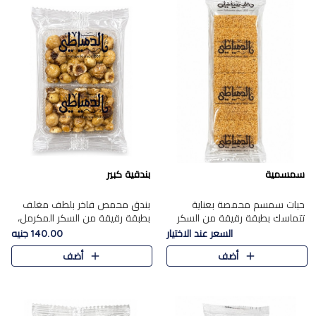
سمسمية
بندقية كبير
حبات سمسم محمصة بعناية
بندق محمص فاخر بلطف مغلف
تتماسك بطبقة رقيقة من السكر
بطبقة رقيقة من السكر المكرمل،
المكرمل، لتقدم طعم السمسم
يجمع بين النكهة الغنية ناتي
السعر عند الاختيار
140.00 جنيه
المميز وقرمشتة التي ارتبطت ببهجة
والقرمشة الراقية المرضية في
أضف
أضف
المولد عبر الأجيال.
حلوى شرقية أنيقه بطابع مميز.