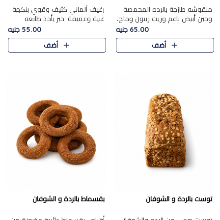
منقوشه طازجة بالرده المحمصة
رغيف ألماني كثيف وقوي بنكهة
وجبن أبيض ناعم وزيت زيتون وملح،
غنية وعميقة. خبز يأخذ طابعه
مباشرة من الفرن.الرده مع نعومة
بجدية.
65.00 جنيه
55.00 جنيه
الجبن فوق عجينة طازجة.
أضف
أضف
توست بالردة و الشوفان
بقسماط بالردة و الشوفان