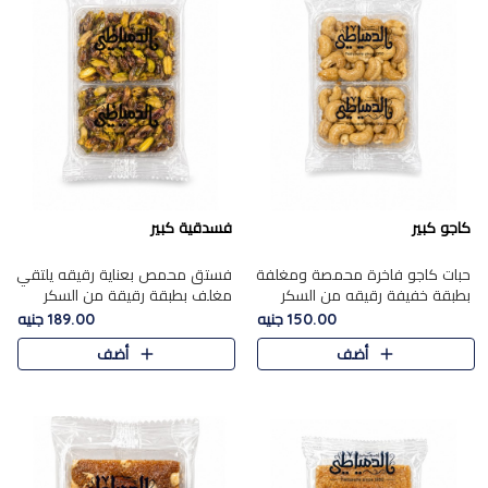
كاجو كبير
فسدقية كبير
حبات كاجو فاخرة محمصة ومغلفة
فستق محمص بعناية رقيقه يلتقي
بطبقة خفيفة رقيقه من السكر
مغلف بطبقة رقيقة من السكر
المكرمل، تجمع بين توازن النعومة
المكرمل، ليقدم مذاقًا فاخرًا حلوي
150.00 جنيه
189.00 جنيه
زبدية غنية فاخرة والقرمشة
شرقية فاخرة ونكهة غنية ناتي تميز
أضف
أضف
المرضية في حلوى شرقية بطاب..
كل قطعة و قوام هش