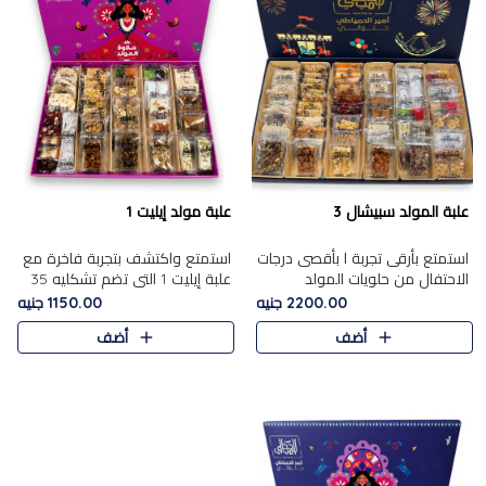
علبة المولد سبيشال 3
علبة مولد إيليت 1
استمتع بأرقى تجربة ا بأقصى درجات
استمتع واكتشف بتجربة فاخرة مع
الاحتفال من حلويات المولد
علبة إيليت 1 التي تضم تشكليه 35
المصريه الأصيلة مع هذه الفخامة
قطعة من أرقى حلويات المولد
2200.00 جنيه
1150.00 جنيه
مع علبة سبيشال 3 التي تضم 56
المصري الأصيلة ,معروضة بشكل
أضف
أضف
قطعة من تشكيلة استثن..
جميل في علبة أنيقة ، في..