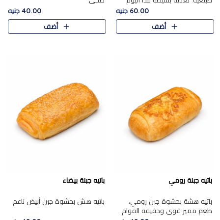
طبيعية. تغذية بسيطة تبدأ اليوم
صحي.
بشكل صحيح.
60.00 جنيه
40.00 جنيه
أضف
أضف
باتيه جبنة رومي
باتيه جبنة بيضاء
باتيه هشة بحشوة جبن رومي،
باتيه هش بحشوة جبن أبيض ناعم.
طعم مميز قوي وخفيفة القوام.