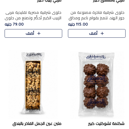
مربي بالفستق كبير
مربي زبيب كبير
حلوى شرقية فاخرة مصنوعة من
حلوى شرقية مصرية تقليدية مربى
جوز الهند، تتميز بقوام ناعم ومذاق
الزبيب الكبير تُحضَّر وتصنع من حلوي
غني، وتزين بقطع من الفستق
جوز الهند باسد بقوام طري ومذاق
115.00 جنيه
79.00 جنيه
الفاخر التي تضيف عليها قرمشة
غني، وتُزين وتغطا بحبات الزبيب
أضف
أضف
خفيفة.
الذهبي التي ..
شكلمة تشوكليت كبير
ملبن عين الجمل الفاخر بالبندق