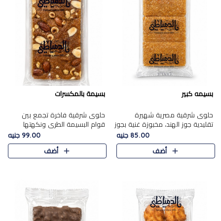
بسيمه كبير
بسيمة بالمكسرات
حلوى شرقية مصرية شهيرة
حلوى شرقية فاخرة تجمع بين
تقليدية جوز الهند، مخبوزة غنية بجوز
قوام البسيمة الطري ونكهتها
الهند، بلمسه ذهبية وتتميز بقوامها
الغنية، مزينة بتشكيلة مختارة من
85.00 جنيه
99.00 جنيه
المرمل وطعمها اللذيذ الذي يشبه
اللوز والبندق والمكسرات الفاخرة.
أضف
أضف
البسبوسة. تُخبز..
مزيج متوازن من القوام ..