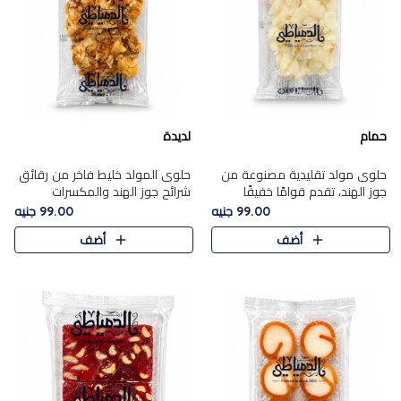
حمام
لديدة
حلوى مولد تقليدية مصنوعة من
حلوى المولد خليط فاخر من رقائق
جوز الهند، تقدم قوامًا خفيفًا
شرائح جوز الهند والمكسرات
ونكهة شرقية أصيلة تجسد روح
المحمصة، متماسك بشراب حلاوة
99.00 جنيه
99.00 جنيه
الـموسم الأعياد.
الكراميل الخفيفة ليمنحك قرمشة
أضف
أضف
غنية ومذاقًا شرقيًا أصيلً..