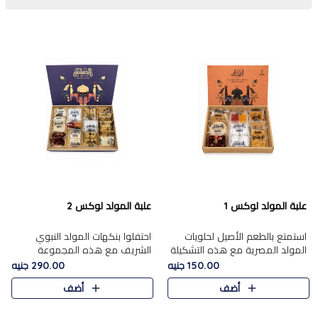
علبة المولد لوكس 1
علبة المولد لوكس 2
استمتع بالطعم الأصيل لحلويات
احتفلوا بنكهات المولد النبوي
المولد المصرية مع هذه التشكيلة
الشريف مع هذه المجموعة
المختارة بعناية من 9 قطع. تتضمن
الفاخرة المكونة من 19 قطعة،
150.00 جنيه
290.00 جنيه
التشكيلة جوزرية مع فول،ملبان
والتي تم اختيارها بعناية فائقة لتُبرز
أضف
أضف
سادة، ملبان
تشكيلة واسعة من الحلويات
التقليدية المفضلة. تشمل
المجموعة .....