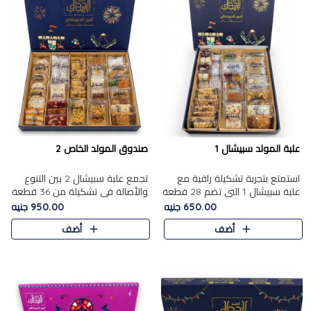
علبة المولد سبيشال 1
صندوق المولد الخاص 2
استمتع بتجربة تشكيلة راقية مع
تجمع علبة سبيشال 2 بين التنوع
علبة سبيشال 1 التي تضم 28 قطعة
والأصالة في تشكيلة من 36 قطعة
من تشكيلة مختارة بعناية من أفخر
تضم أشهر حلويات المولد الشرقية.
650.00 جنيه
950.00 جنيه
حلويات المولد المصرية الأصلية
تحتوي العلبة على الجزرية بالفول،
أضف
أضف
الشرقية. تحتوي ال..
والجزرية بالبن..