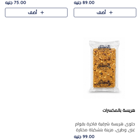
featuring a soft, creamy
creamy texture paired with a
89.00 جنيه
75.00 جنيه
texture and the distinctive
rich layer of premium
أضف
أضف
flavor of roasted hazelnuts.
chocolate and the distinctive
Smoo..
flav..
هريسة بالمكسرات
حلوى هريسة شرقية فاخرة بقوام
غني وطري، مزينة بتشكيلة مختارة
من المكسرات الفاخرة التي تضيف
99.00 جنيه