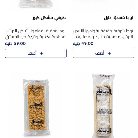
نوجا فسدق دابل
طوفي مشكل كبير
نوجا شرقية خفيفة بقوامها الأبيض
نوجا شرقية بقوامها الأبيض الهش،
الهش، محشوة مليء و محشوة
محشوة بكمية وفيرة من الفستق
بـكمية وفيرة من الفستق الفاخر
الفاخر لتمنحك نكهة غنية وقرمشة
49.00 جنيه
59.00 جنيه
لتمنحك نكهة مكسرات غنية
مميزة في كل قطعة، لتجربة تجمع
أضف
أضف
وقرمشة مميزة في كل قطعة و
بين الفخامة والمذاق..
قضم..