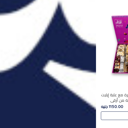
ة مع علبة إيليت
تشكليه 35 قطعة من أرقى
يلة ,معروضة
1150.00 جنيه
 في..