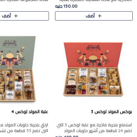
من 9 قطع. تتضمن التشكيلة جوزرية مع
قطعة، والتي تم اختيارها بعناية
150.00 جنيه
فول،ملبان سادة، ملبان
تشكيلة واسعة من الحلويات ا
أضف
أضف
المفضلة. تشمل المجموعة ...
بوكس المولد لوكس 3
علبة المولد لوكس 4
استمتع بتجربة فاخرة مع علبة لوكس 3 التي
تضم 24 قطعة من أشهر حلويات المولد
التي تضم 33 قطعة من
الشرقية المختارة بعناية. تحتوي التشكيلة على
ومتنوعة من أشهر الأصناف ا