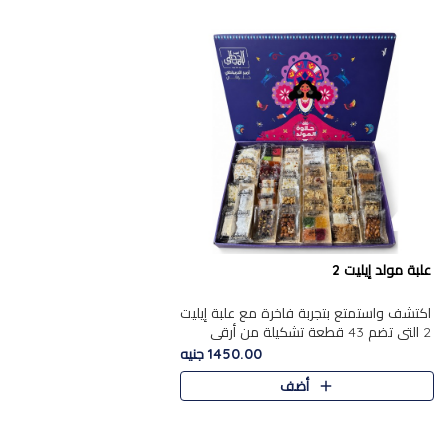
علبة مولد إيليت 2
اكتشف واستمتع بتجربة فاخرة مع علبة إيليت
2 التي تضم 43 قطعة تشكيلة من أرقى
حلويات المولد الشرقية المصرية الأصيلة
1450.00 جنيه
,معروضة بشكل جميل في علبة أ..
أضف