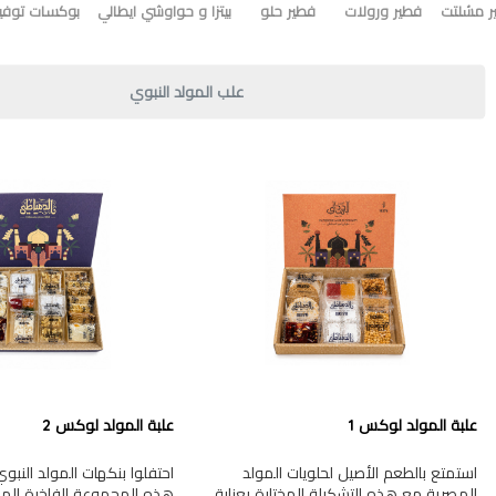
ر مشلتت
فطير ورولات
فطير حلو
بيتزا و حواوشي ايطالي
بوكسات توفير
علب المولد النبوي
علبة المولد لوكس 1
علبة المولد لوكس 2
استمتع بالطعم الأصيل لحلويات المولد
احتفلوا بنكهات المولد النب
المصرية مع هذه التشكيلة المختارة بعناية