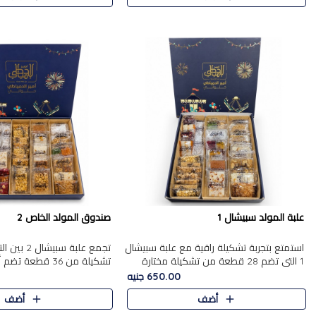
علبة المولد سبيشال 1
صندوق المولد الخاص 2
استمتع بتجربة تشكيلة راقية مع علبة سبيشال
تجمع علبة سب
1 التي تضم 28 قطعة من تشكيلة مختارة
ت
بعناية من أفخر حلويات المولد المصرية
المولد الشرقية. تحتوي العلبة
650.00 جنيه
الأصلية الشرقية. تحتوي ال..
بالفول، والجزرية بالبن..
أضف
أضف