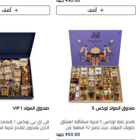
490.00 جنيه
الجزرية بالفول، والملب..
العلبة على الجزرية بالفول،..
أضف
أضف
صندوق المولد لوكس 5
صندوق المولد VIP 1
تقدم علبة لوكس 5 تجربة استثنائية لعشاق
في اي بي بوك
حلويات المولد، حيث تضم 42 قطعة من
الذين يقدرون لتقدم تجربة ا
تشكيلة فاخرة تجمع بين أشهر الأصناف
تجمع بين أفخر حلويات المو
950.00 جنيه
التقليدية وأصناف مميزة مختارة بع..
تشكيلة مختارة من الأصناف .