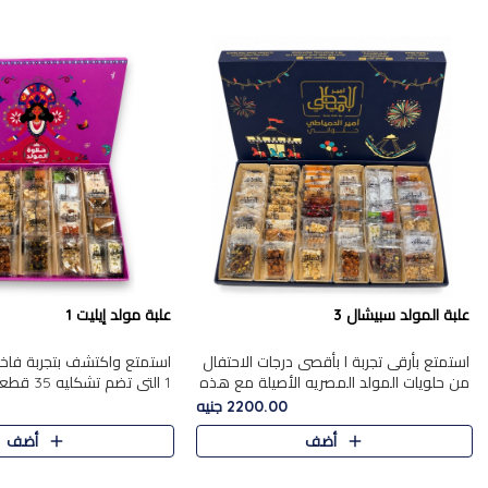
علبة المولد سبيشال 3
علبة مولد إيليت 1
استمتع بأرقى تجربة ا بأقصى درجات الاحتفال
استمتع واكتشف بتجربة فاخر
من حلويات المولد المصريه الأصيلة مع هذه
1 التي تضم 
الفخامة مع علبة سبيشال 3 التي تضم 56
حلويات المولد المصري الأص
2200.00 جنيه
قطعة من تشكيلة استثن..
بشكل جميل في علبة أنيقة ،
أضف
أضف