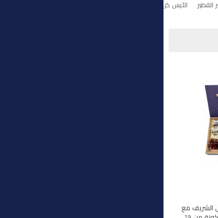
 الفطير
الآيس كريم
تورت ايس كريم
وي الشريف مع
هذه المجموعة الفاخرة المكونة من 19