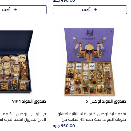
490.00 جنيه
الجزرية بالفول، والملب..
العلبة على الجزرية بالفول،..
أضف
أضف
صندوق المولد لوكس 5
صندوق المولد VIP 1
تقدم علبة لوكس 5 تجربة استثنائية لعشاق
في اي بي بوك
حلويات المولد، حيث تضم 42 قطعة من
الذين يقدرون لتقدم تجربة ا
تشكيلة فاخرة تجمع بين أشهر الأصناف
تجمع بين أفخر حلويات المو
950.00 جنيه
التقليدية وأصناف مميزة مختارة بع..
تشكيلة مختارة من الأصناف .