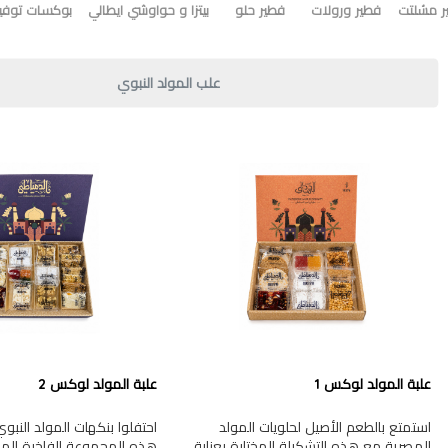
ر مشلتت
فطير ورولات
فطير حلو
بيتزا و حواوشي ايطالي
بوكسات توفير
علب المولد النبوي
علبة المولد لوكس 1
علبة المولد لوكس 2
استمتع بالطعم الأصيل لحلويات المولد
احتفلوا بنكهات المولد النب
المصرية مع هذه التشكيلة المختارة بعناية