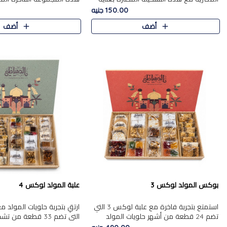
من 9 قطع. تتضمن التشكيلة جوزرية مع
قطعة، والتي تم اختيارها بعناية
150.00 جنيه
فول،ملبان سادة، ملبان
تشكيلة واسعة من الحلويات ا
أضف
أضف
المفضلة. تشمل المجموعة ...
بوكس المولد لوكس 3
علبة المولد لوكس 4
استمتع بتجربة فاخرة مع علبة لوكس 3 التي
تضم 24 قطعة من أشهر حلويات المولد
التي تضم 33 قطعة من
الشرقية المختارة بعناية. تحتوي التشكيلة على
ومتنوعة من أشهر الأصناف ا