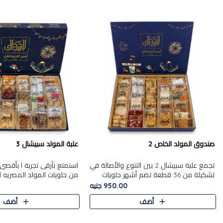
صندوق المولد الخاص 2
علبة المولد سبيشال 3
تجمع علبة سبيشال 2 بين التنوع والأصالة في
استمتع بأرقى تجربة ا بأقصى 
تشكيلة من 36 قطعة تضم أشهر حلويات
من حلويات المولد المصريه 
المولد الشرقية. تحتوي العلبة على الجزرية
950.00 جنيه
بالفول، والجزرية بالبن..
قطعة من تشكيلة استثن..
أضف
أضف