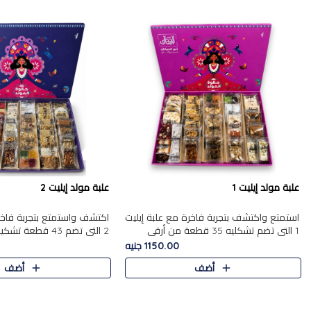
علبة مولد إيليت 1
علبة مولد إيليت 2
استمتع واكتشف بتجربة فاخرة مع علبة إيليت
اكتشف واستمتع بتجربة فاخر
1 التي تضم تشكليه 35 قطعة من أرقى
2 التي تضم 43 قطعة
حلويات المولد المصري الأصيلة ,معروضة
حلويات المولد الشرقية المصر
1150.00 جنيه
بشكل جميل في علبة أنيقة ، في..
,معروضة بشكل جميل في علب
أضف
أضف