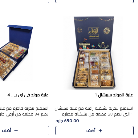
علبة المولد سبيشال 1
علبة مولد في اي بي 4
استمتع بتجربة تشكيلة راقية مع علبة سبيشال
1 التي تضم 28 قطعة من تشكيلة مختارة
تضم 84 قطعة من أرقى حل
بعناية من أفخر حلويات المولد المصرية
الشرقية، في تشكيلة غنية تج
650.00 جنيه
الأصلية الشرقية. تحتوي ال..
التقليدية والمكسرات الفاخرة
أضف
أضف
على.....