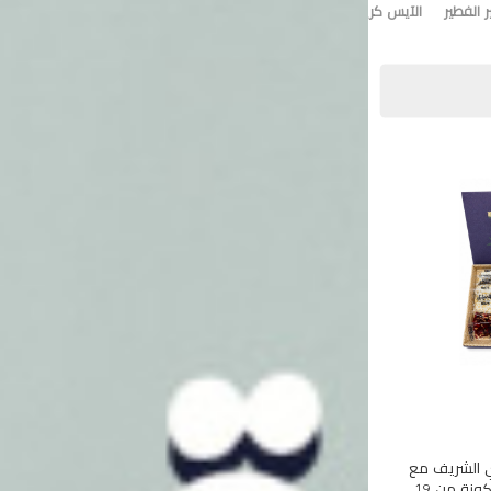
 الفطير
الآيس كريم
تورت ايس كريم
وي الشريف مع
هذه المجموعة الفاخرة المكونة من 19