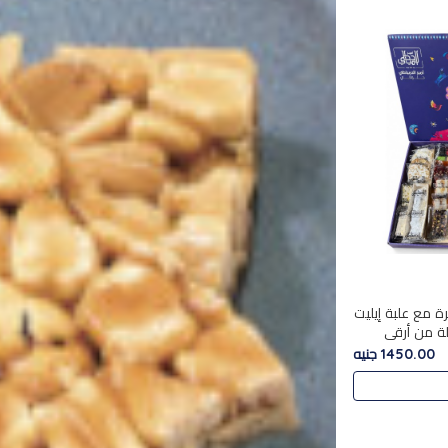
ة مع علبة إيليت
 تشكيلة من أرقى
ية الأصيلة
1450.00 جنيه
ة أ..