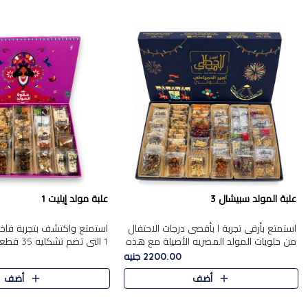
علبة المولد سبيشال 3
علبة مولد إيليت 1
استمتع بأرقى تجربة ا بأقصى درجات الاحتفال
استمتع واكتشف بتجربة فاخر
من حلويات المولد المصريه الأصيلة مع هذه
1 التي تضم 
الفخامة مع علبة سبيشال 3 التي تضم 56
حلويات المولد المصري الأص
2200.00 جنيه
قطعة من تشكيلة استثن..
بشكل جميل في علبة أنيقة ،
أضف
أضف