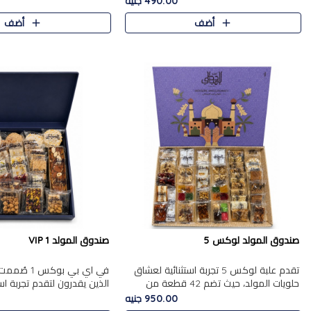
490.00 جنيه
الجزرية بالفول، والملب..
العلبة على الجزرية بالفول،..
أضف
أضف
صندوق المولد لوكس 5
صندوق المولد VIP 1
تقدم علبة لوكس 5 تجربة استثنائية لعشاق
في اي بي بوك
حلويات المولد، حيث تضم 42 قطعة من
الذين يقدرون لتقدم تجربة ا
تشكيلة فاخرة تجمع بين أشهر الأصناف
تجمع بين أفخر حلويات المو
950.00 جنيه
التقليدية وأصناف مميزة مختارة بع..
تشكيلة مختارة من الأصناف .