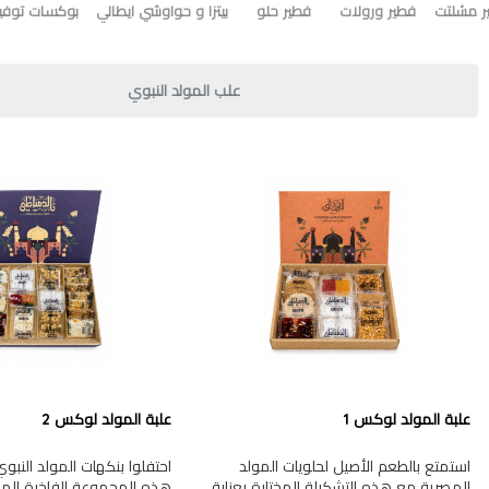
ر مشلتت
فطير ورولات
فطير حلو
بيتزا و حواوشي ايطالي
بوكسات توفير
علب المولد النبوي
علبة المولد لوكس 1
علبة المولد لوكس 2
استمتع بالطعم الأصيل لحلويات المولد
احتفلوا بنكهات المولد النب
المصرية مع هذه التشكيلة المختارة بعناية