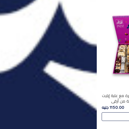
ة مع علبة إيليت
تشكليه 35 قطعة من أرقى
يلة ,معروضة
1150.00 جنيه
 في..