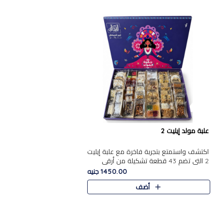
علبة مولد إيليت 2
اكتشف واستمتع بتجربة فاخرة مع علبة إيليت
2 التي تضم 43 قطعة تشكيلة من أرقى
حلويات المولد الشرقية المصرية الأصيلة
1450.00 جنيه
,معروضة بشكل جميل في علبة أ..
أضف