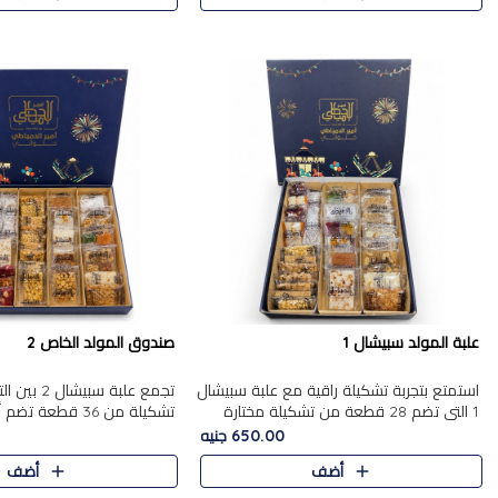
علبة المولد سبيشال 1
صندوق المولد الخاص 2
استمتع بتجربة تشكيلة راقية مع علبة سبيشال
تجمع علبة سب
1 التي تضم 28 قطعة من تشكيلة مختارة
ت
بعناية من أفخر حلويات المولد المصرية
المولد الشرقية. تحتوي العلبة
650.00 جنيه
الأصلية الشرقية. تحتوي ال..
بالفول، والجزرية بالبن..
أضف
أضف