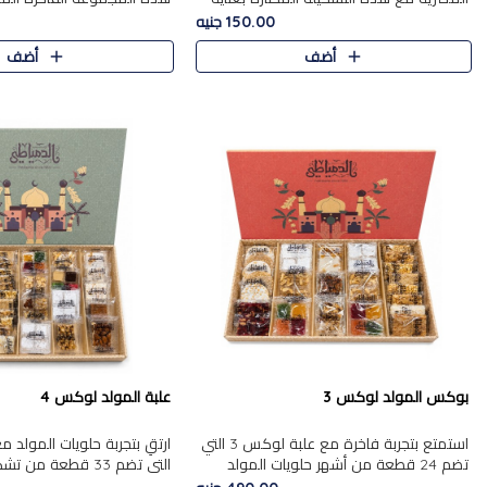
من 9 قطع. تتضمن التشكيلة جوزرية مع
قطعة، والتي تم اختيارها بعناية
150.00 جنيه
فول،ملبان سادة، ملبان
تشكيلة واسعة من الحلويات ا
أضف
أضف
المفضلة. تشمل المجموعة ...
بوكس المولد لوكس 3
علبة المولد لوكس 4
استمتع بتجربة فاخرة مع علبة لوكس 3 التي
تضم 24 قطعة من أشهر حلويات المولد
التي تضم 33 قطعة من
الشرقية المختارة بعناية. تحتوي التشكيلة على
ومتنوعة من أشهر الأصناف ا