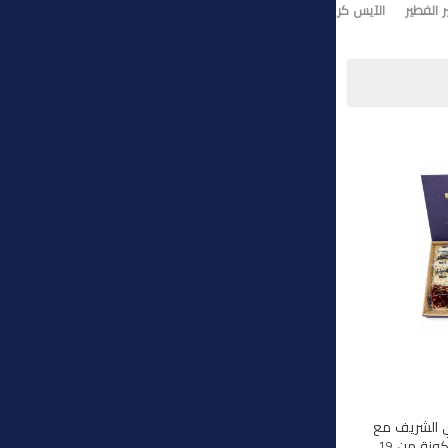
 الفطير
الآيس كريم
تورت ايس كريم
وي الشريف مع
هذه المجموعة الفاخرة المكونة من 19