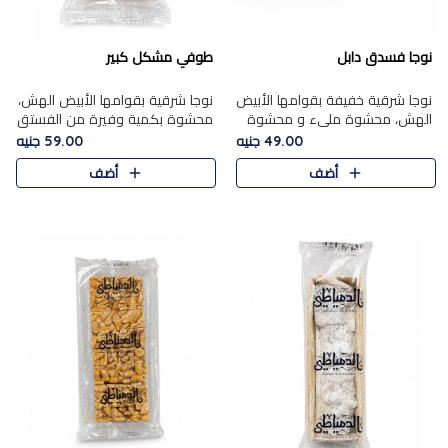
نوجا فسدق دابل
طوفي مشكل كبير
نوجا شرقية خفيفة بقوامها الأبيض
نوجا شرقية بقوامها الأبيض الهش،
الهش، محشوة مليء و محشوة
محشوة بكمية وفيرة من الفستق
بـكمية وفيرة من الفستق الفاخر
الفاخر لتمنحك نكهة غنية وقرمشة
49.00 جنيه
59.00 جنيه
لتمنحك نكهة مكسرات غنية
مميزة في كل قطعة، لتجربة تجمع
أضف
أضف
وقرمشة مميزة في كل قطعة و
بين الفخامة والمذاق..
قضم..