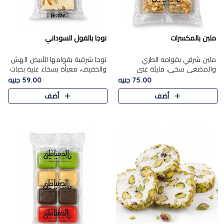
ملبن بالمكسرات
نوجا بالفول السوداني
ملبن شرقي بقوامه الطري
نوجا شرقية بقوامها الأبيض الهش
والمضغي سخي، مليئة غني
والخفيف، معبأة بسخاء غنية بحبات
بتشكيلة فاخرة من المكسرات
الفول السوداني المحمص التي
75.00 جنيه
59.00 جنيه
مشكلة المختارة التي تقدم تضيف
يقدم تضيف قرمشة مميزة مرضية
أضف
أضف
قرمشة مميزة مرضية ونكهة
وتوازنًا رائعًا مع حلا..
مكسرات غنية ف..