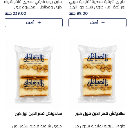
حلوى شرقية مصرية تقليدية مربي
ملبن روب شرقي مصري فاخر بقوام
لوز تُحضَّر من حلوى باسد جوز الهند
طري ومطاطي، محشوة غني
بقوام طري ومذاق غني، وتُزين
بسخاء بقطع عين الجمل واللوز
89.00 جنيه
239.00 جنيه
وتغطاه بقطع اللوز الفاخر التي
الفاخر التي تضيف قرمشة مميزة
أضف
أضف
تضيف لمسة مميزة م..
ومرضية ونكهة ناتي غنية في كل
قض..
ساندوتش قمر الدين فول كبير
ساندوتش قمر الدين لوز كبير
حلوى شرقية تقليدية تتكون من
حلوى شرقية فاخرة تتكون من