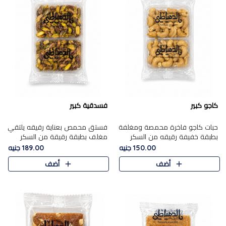
كاجو كبير
فسدقية كبير
حبات كاجو فاخرة محمصة ومغلفة
فستق محمص بعناية رقيقه يلتقي
بطبقة خفيفة رقيقه من السكر
مغلف بطبقة رقيقة من السكر
المكرمل، تجمع بين توازن النعومة
المكرمل، ليقدم مذاقًا فاخرًا حلوي
150.00 جنيه
189.00 جنيه
زبدية غنية فاخرة والقرمشة
شرقية فاخرة ونكهة غنية ناتي تميز
أضف
أضف
المرضية في حلوى شرقية بطاب..
كل قطعة و قوام هش