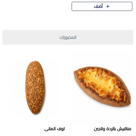
قرمشة مميزة ونكهة غنية في كل
أضف
قطعة. تجمع بين المذاق..
المخبوزات
مناقيش بالردة والجبن
لوف المانى