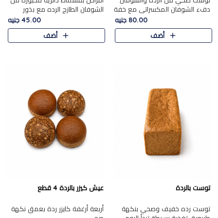
توست صحي من الرده والشوفان.
أقراص بقسماط دائرية مخبوزة من
دفء الشوفان المكسراتي مع خفة
الشوفان الطازج الرده مع بذور
الرده في كل شريحة.
مختارة. قرمشة الحبوب والبذور،
80.00 جنيه
45.00 جنيه
بداية صحية لكل صباح.
أضف
أضف
توست بالردة
عيش كيزر بالردة 4 قطع
توست رده خفيف وصحي بنكهة
أربعة أرغفة كايزر ردة بعمق نكهة