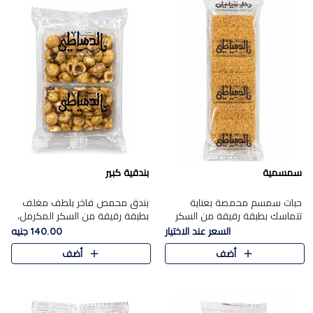
سمسمية
بندقية كبير
حبات سمسم محمصة بعناية
بندق محمص فاخر بلطف مغلف
تتماسك بطبقة رقيقة من السكر
بطبقة رقيقة من السكر المكرمل،
المكرمل، لتقدم طعم السمسم
يجمع بين النكهة الغنية ناتي
السعر عند الاختيار
140.00 جنيه
المميز وقرمشتة التي ارتبطت ببهجة
والقرمشة الراقية المرضية في
أضف
أضف
المولد عبر الأجيال.
حلوى شرقية أنيقه بطابع مميز.