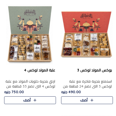
بوكس المولد لوكس 3
علبة المولد لوكس 4
استمتع بتجربة فاخرة مع علبة
ارتقِ بتجربة حلويات المولد مع علبة
لوكس 3 التي تضم 24 قطعة من
لوكس 4 التي تضم 33 قطعة من
أشهر حلويات المولد الشرقية
تشكيلة فاخرة ومتنوعة من أشهر
490.00 جنيه
750.00 جنيه
المختارة بعناية. تحتوي التشكيلة
الأصناف الشرقية. تحتوي العلبة على
أضف
أضف
على الجزرية بالفول، والملب..
الجزرية بالفول،..