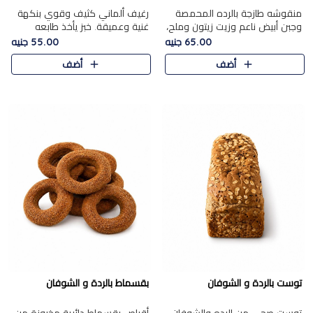
منقوشه طازجة بالرده المحمصة
رغيف ألماني كثيف وقوي بنكهة
وجبن أبيض ناعم وزيت زيتون وملح،
غنية وعميقة. خبز يأخذ طابعه
مباشرة من الفرن.الرده مع نعومة
بجدية.
65.00 جنيه
55.00 جنيه
الجبن فوق عجينة طازجة.
أضف
أضف
توست بالردة و الشوفان
بقسماط بالردة و الشوفان