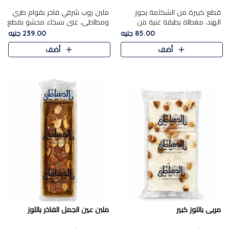
قطع كبيرة من الشكلمة بجوز
ملبن روب شرقي فاخر بقوام طري
الهند، مغطاة بطبقة غنية من
ومطاطي، غني بسخاء محشو بقطع
الشوكولاتة الفاخرة لتجمع بين
عين الجمل والبندق المحمص التي
85.00 جنيه
239.00 جنيه
القوام الطري من الداخل مركز جوز
تضيف قرمشة مميزة مُرضية
أضف
أضف
الهند المطاطي والمذاق الغن..
ونكهة جوزية غنية في كل
قضمة...
مربى باللوز كبير
ملبن عين الجمل الفاخر باللوز