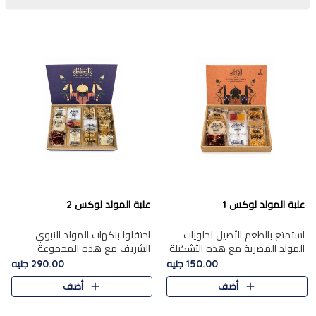
علبة المولد لوكس 1
علبة المولد لوكس 2
استمتع بالطعم الأصيل لحلويات
احتفلوا بنكهات المولد النبوي
المولد المصرية مع هذه التشكيلة
الشريف مع هذه المجموعة
المختارة بعناية من 9 قطع. تتضمن
الفاخرة المكونة من 19 قطعة،
150.00 جنيه
290.00 جنيه
التشكيلة جوزرية مع فول،ملبان
والتي تم اختيارها بعناية فائقة لتُبرز
أضف
أضف
سادة، ملبان
تشكيلة واسعة من الحلويات
التقليدية المفضلة. تشمل
المجموعة .....