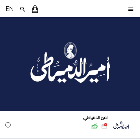
EN
امير الدمياطي