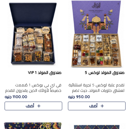
صندوق المولد لوكس 5
صندوق المولد VIP 1
تقدم علبة لوكس 5 تجربة استثنائية
في اي بي بوكس 1 صُممت
لعشاق حلويات المولد، حيث تضم
خصيصاً لأولئك الذين يقدرون لتقدم
42 قطعة من تشكيلة فاخرة تجمع
تجربة استثنائية بوكس تجمع بين
950.00 جنيه
1100.00 جنيه
بين أشهر الأصناف التقليدية وأصناف
أفخر حلويات المولد المصري مع
أضف
أضف
مميزة مختارة بع..
تشكيلة مختارة من الأصناف ..