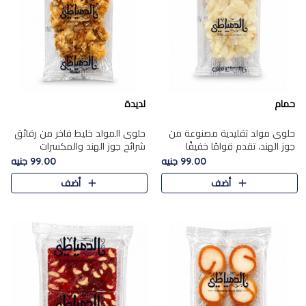
حمام
لديدة
حلوى مولد تقليدية مصنوعة من
حلوى المولد خليط فاخر من رقائق
جوز الهند، تقدم قوامًا خفيفًا
شرائح جوز الهند والمكسرات
ونكهة شرقية أصيلة تجسد روح
المحمصة، متماسك بشراب حلاوة
99.00 جنيه
99.00 جنيه
الـموسم الأعياد.
الكراميل الخفيفة ليمنحك قرمشة
أضف
أضف
غنية ومذاقًا شرقيًا أصيلً..