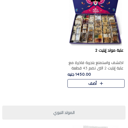
علبة مولد إيليت 2
اكتشف واستمتع بتجربة فاخرة مع
علبة إيليت 2 التي تضم 43 قطعة
تشكيلة من أرقى حلويات المولد
1450.00 جنيه
الشرقية المصرية الأصيلة ,معروضة
أضف
بشكل جميل في علبة أ..
المولد النبوي