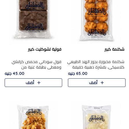
شكلمة كبير
فولية تشوكليت كبير
شكلمة مخبوزة بجوز الهند الطبيعي
فول سوداني محمص كرانشي
كلاسيكي، بقشرة ذهبية خفيفة
ومغطى بطبقة غنية من
وقلب طري رطب يذوب في الفم،
الشوكولاتة، يجمع بين طعم
65.00 جنيه
45.00 جنيه
تمنحك المذاق الشرقي الحلو الأصيل
القرمشة الأصيلة الكلاسكيكية
أضف
أضف
التقليدي في كل لقمة.
التقليدية للفول السوداني وحلاوة
الشوكولاتة ا..