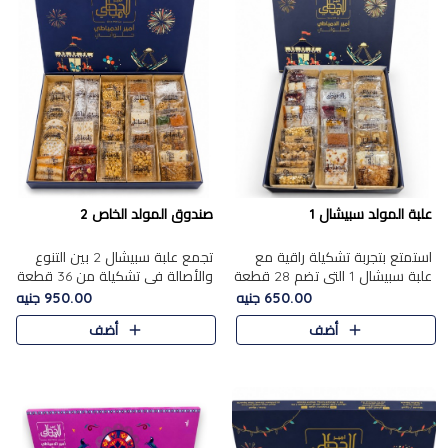
علبة المولد سبيشال 1
صندوق المولد الخاص 2
استمتع بتجربة تشكيلة راقية مع
تجمع علبة سبيشال 2 بين التنوع
علبة سبيشال 1 التي تضم 28 قطعة
والأصالة في تشكيلة من 36 قطعة
من تشكيلة مختارة بعناية من أفخر
تضم أشهر حلويات المولد الشرقية.
650.00 جنيه
950.00 جنيه
حلويات المولد المصرية الأصلية
تحتوي العلبة على الجزرية بالفول،
أضف
أضف
الشرقية. تحتوي ال..
والجزرية بالبن..