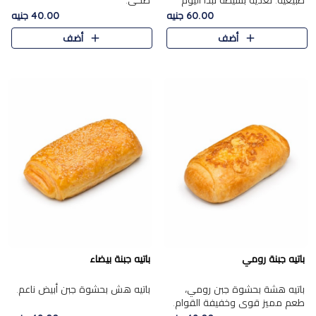
طبيعية. تغذية بسيطة تبدأ اليوم
صحي.
بشكل صحيح.
60.00 جنيه
40.00 جنيه
أضف
أضف
باتيه جبنة رومي
باتيه جبنة بيضاء
باتيه هشة بحشوة جبن رومي،
باتيه هش بحشوة جبن أبيض ناعم.
طعم مميز قوي وخفيفة القوام.