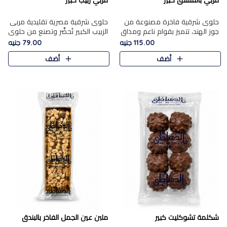
مربي بالفستق كبير
مربي زبيب كبير
حلوى شرقية فاخرة مصنوعة من
حلوى شرقية مصرية تقليدية مربى
جوز الهند، تتميز بقوام ناعم ومذاق
الزبيب الكبير تُحضَّر وتصنع من حلوي
غني، وتزين بقطع من الفستق
جوز الهند باسد بقوام طري ومذاق
115.00 جنيه
79.00 جنيه
الفاخر التي تضيف عليها قرمشة
غني، وتُزين وتغطا بحبات الزبيب
أضف
أضف
خفيفة.
الذهبي التي ..
شكلمة تشوكليت كبير
ملبن عين الجمل الفاخر بالبندق