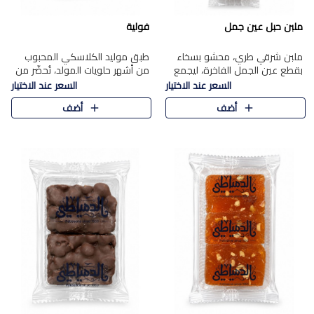
ملبن حبل عين جمل
فولية
ملبن شرقي طري، محشو بسخاء
طبق موليد الكلاسكي المحبوب
بقطع عين الجمل الفاخرة، ليجمع
من أشهر حلويات المولد، تُحضّر من
بين القوام الناعم وقرمشة الجوز
فول سوداني محمص بعناية
السعر عند الاختيار
السعر عند الاختيار
في مذاق شرقي أصيل.
ومغلف بطبقة رقيقة من السكر
أضف
أضف
المكرمل، لتمنحك قرمشة أصيلة
وم..