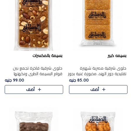
بسيمه كبير
بسيمة بالمكسرات
حلوى شرقية مصرية شهيرة
حلوى شرقية فاخرة تجمع بين
تقليدية جوز الهند، مخبوزة غنية بجوز
قوام البسيمة الطري ونكهتها
الهند، بلمسه ذهبية وتتميز بقوامها
الغنية، مزينة بتشكيلة مختارة من
85.00 جنيه
99.00 جنيه
المرمل وطعمها اللذيذ الذي يشبه
اللوز والبندق والمكسرات الفاخرة.
أضف
أضف
البسبوسة. تُخبز..
مزيج متوازن من القوام ..