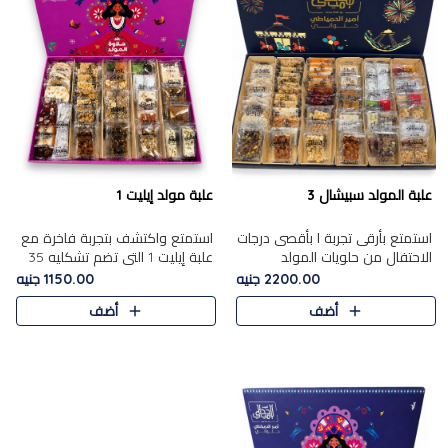
علبة المولد سبيشال 3
علبة مولد إيليت 1
استمتع بأرقى تجربة ا بأقصى درجات
استمتع واكتشف بتجربة فاخرة مع
الاحتفال من حلويات المولد
علبة إيليت 1 التي تضم تشكليه 35
المصريه الأصيلة مع هذه الفخامة
قطعة من أرقى حلويات المولد
2200.00 جنيه
1150.00 جنيه
مع علبة سبيشال 3 التي تضم 56
المصري الأصيلة ,معروضة بشكل
أضف
أضف
قطعة من تشكيلة استثن..
جميل في علبة أنيقة ، في..