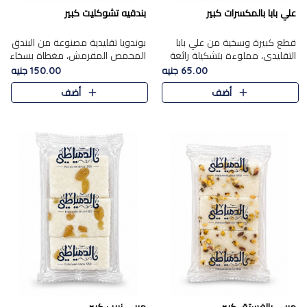
علي بابا بالمكسرات كبير
بندقيه تشوكليت كبير
قطع كبيرة وسخية من علي بابا
بوندويا تقليدية مصنوعة من البندق
التقليدي، مملوءة بتشكيلة رائعة
المحمص المقرمش، مغطاة بسخاء
من المكسرات المحمصة المحمرة.
بشوكولاتة فاخرة غنية لتحقيق
65.00 جنيه
150.00 جنيه
التوازن المثالي بين قوام القرمشة
أضف
أضف
ونكهة الشوكولاتة ا..