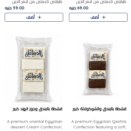
طبقتين ناعمتين من قمر الدين
طبقتين ناعمتين من قمر الدين
الفاخر، تتوسطهما حشوة غنية من
الفاخر، تتوسطهما حشوة غنية من
69.00 جنيه
59.00 جنيه
الفول السوداني المحمص، لتجمع
اللوز المحمص لتمنح مزيجًا متوازنًا
أضف
أضف
بين حلاوة المشمش الطبيعية..
من النعومة والقرمشة. ..
قشطة بالبندق والشوكولاتة كبير
قشطة بالبندق وجوز الهند كبير
A premium oriental Egyptian
A premium Egyptian Qeshta
dessert Cream Confection,
Confection featuring a soft,