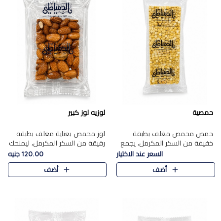
حمصية
لوزيه لوز كبير
حمص محمص مغلف بطبقة
لوز محمص بعناية مغلف بطبقة
خفيفة من السكر المكرمل، يجمع
رقيقة من السكر المكرمل، ليمنحك
بين القرمشة المميزة والطعم
قرمشة راقية ونكهة غنية تبرز
السعر عند الاختيار
120.00 جنيه
الشرقي الأصيل في واحدة من أشهر
فخامة اللوز في كل قطعة.
أضف
أضف
حلويات الموسم.