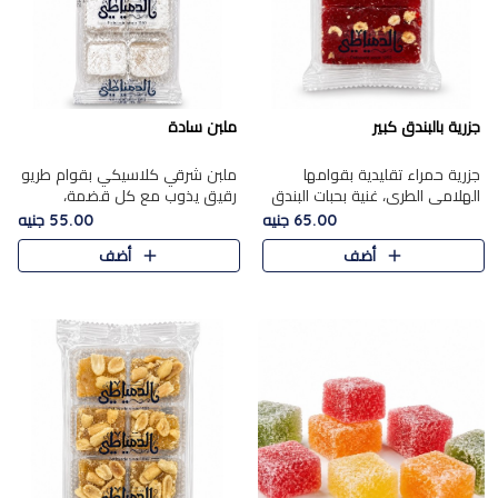
جزرية بالبندق كبير
ملبن سادة
جزرية حمراء تقليدية بقوامها
ملبن شرقي كلاسيكي بقوام طريو
الهلامي الطري، غنية بحبات البندق
رقيق يذوب مع كل قضمة،
الفاخرة التي تضيف قرمشة راقية
مغطى بطبقة ناعمة من السكر
65.00 جنيه
55.00 جنيه
إلى قوامها الناعم، لتقدم مزيجًا
البودرة ليقدم المذاق الأصيل الذي
أضف
أضف
متوازنًا من النكه..
ارتبط بحلويات المولد التقليدي..