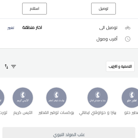
توصيل
استلام
توصيل الى
اختر منطقة
تغيير
أقرب وصول
التصفية و الترتيب
طير حلو
بيتزا و حواوشي ايطالي
بوكسات توفير الفطير
الآيس كريم
تورت
علب المولد النبوي