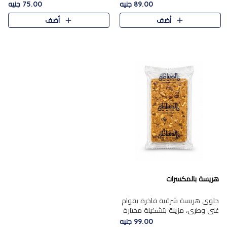
featuring a soft, creamy
creamy texture paired with a
89.00 جنيه
75.00 جنيه
texture and the distinctive
rich layer of premium
أضف
أضف
flavor of roasted hazelnuts.
chocolate and the distinctive
Smoo..
flav..
هريسة بالمكسرات
حلوى هريسة شرقية فاخرة بقوام
غني وطري، مزينة بتشكيلة مختارة
من المكسرات الفاخرة التي تضيف
99.00 جنيه