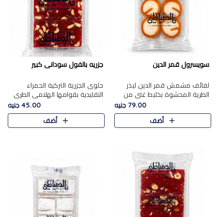
سويسرول قمر الدين
جزريه بالفول سودانى كبير
لفائف مشمش قمر الدين ليذر
حلوى الجزرية التركية الحمراء
الطرية المحشوة بخليط غني من
التقليدية بقوامها الهلامي الطري
جوز الهند الأبيض والمكسرات
ولونها الأحمر المميز، محشوة
79.00 جنيه
45.00 جنيه
الفاخرة، يقدم المذاق الحلو
بسخاء بالفول السوداني المحمص
أضف
أضف
الطبيعي لقمر الدين و تجمع بين
لتمنحك توازنًا رائعًا ..
حل..