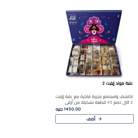
علبة مولد إيليت 2
اكتشف واستمتع بتجربة فاخرة مع علبة إيليت
2 التي تضم 43 قطعة تشكيلة من أرقى
حلويات المولد الشرقية المصرية الأصيلة
1450.00 جنيه
,معروضة بشكل جميل في علبة أ..
أضف