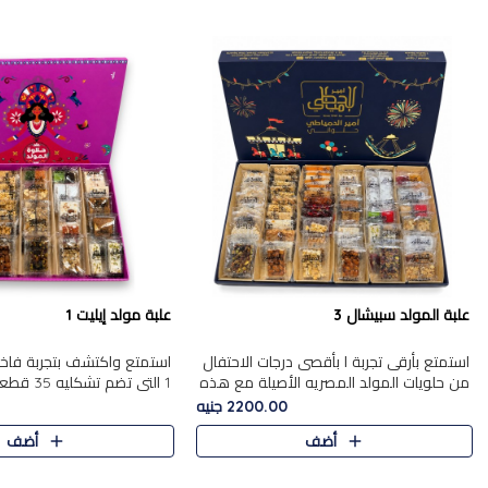
علبة المولد سبيشال 3
علبة مولد إيليت 1
استمتع بأرقى تجربة ا بأقصى درجات الاحتفال
استمتع واكتشف بتجربة فاخر
من حلويات المولد المصريه الأصيلة مع هذه
1 التي تضم 
الفخامة مع علبة سبيشال 3 التي تضم 56
حلويات المولد المصري الأص
2200.00 جنيه
قطعة من تشكيلة استثن..
بشكل جميل في علبة أنيقة ،
أضف
أضف