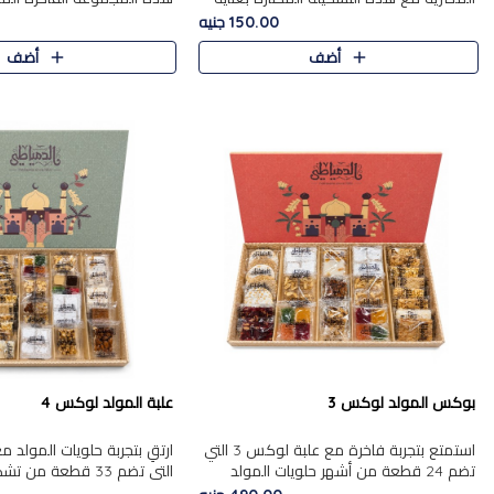
من 9 قطع. تتضمن التشكيلة جوزرية مع
قطعة، والتي تم اختيارها بعناية
150.00 جنيه
فول،ملبان سادة، ملبان
تشكيلة واسعة من الحلويات ا
أضف
أضف
المفضلة. تشمل المجموعة ...
بوكس المولد لوكس 3
علبة المولد لوكس 4
استمتع بتجربة فاخرة مع علبة لوكس 3 التي
تضم 24 قطعة من أشهر حلويات المولد
التي تضم 33 قطعة من
الشرقية المختارة بعناية. تحتوي التشكيلة على
ومتنوعة من أشهر الأصناف ا