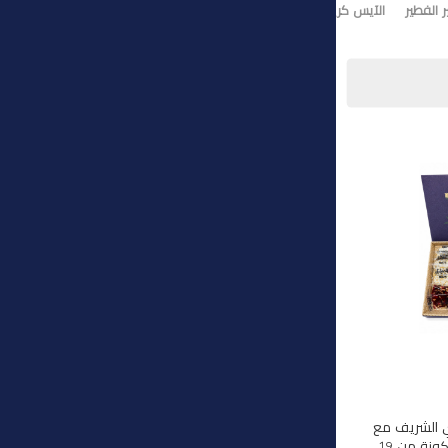
 الفطير
الآيس كريم
تورت ايس كريم
وي الشريف مع
هذه المجموعة الفاخرة المكونة من 19