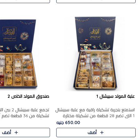
علبة المولد سبيشال 1
صندوق المولد الخاص 2
استمتع بتجربة تشكيلة راقية مع علبة سبيشال
تجمع علبة سب
1 التي تضم 28 قطعة من تشكيلة مختارة
ت
بعناية من أفخر حلويات المولد المصرية
المولد الشرقية. تحتوي العلبة
650.00 جنيه
الأصلية الشرقية. تحتوي ال..
بالفول، والجزرية بالبن..
أضف
أضف