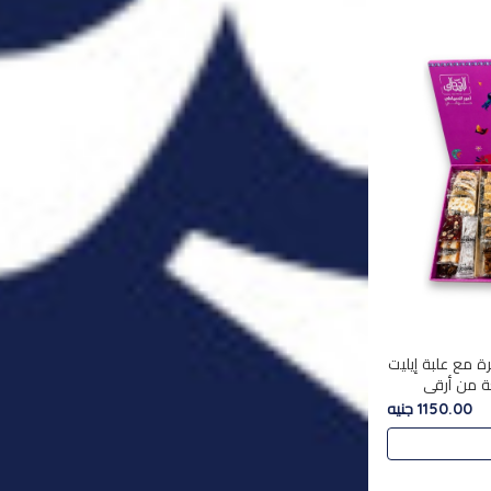
ة مع علبة إيليت
تشكليه 35 قطعة من أرقى
يلة ,معروضة
1150.00 جنيه
 في..