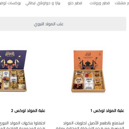
ر مشلتت
فطير ورولات
فطير حلو
بيتزا و حواوشي ايطالي
بوكسات توفير
علب المولد النبوي
علبة المولد لوكس 1
علبة المولد لوكس 2
استمتع بالطعم الأصيل لحلويات المولد
احتفلوا بنكهات المولد النب
المصرية مع هذه التشكيلة المختارة بعناية