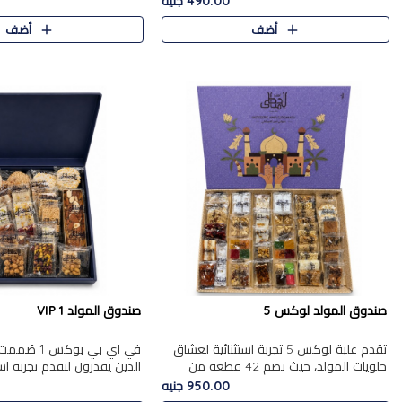
490.00 جنيه
الجزرية بالفول، والملب..
العلبة على الجزرية بالفول،..
أضف
أضف
صندوق المولد لوكس 5
صندوق المولد VIP 1
تقدم علبة لوكس 5 تجربة استثنائية لعشاق
في اي بي بوك
حلويات المولد، حيث تضم 42 قطعة من
الذين يقدرون لتقدم تجربة ا
تشكيلة فاخرة تجمع بين أشهر الأصناف
تجمع بين أفخر حلويات المو
950.00 جنيه
التقليدية وأصناف مميزة مختارة بع..
تشكيلة مختارة من الأصناف .