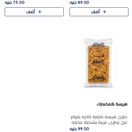
featuring a soft, creamy
creamy texture paired with a
89.00 جنيه
75.00 جنيه
texture and the distinctive
rich layer of premium
أضف
أضف
flavor of roasted hazelnuts.
chocolate and the distinctive
Smoo..
flav..
هريسة بالمكسرات
حلوى هريسة شرقية فاخرة بقوام
غني وطري، مزينة بتشكيلة مختارة
من المكسرات الفاخرة التي تضيف
99.00 جنيه