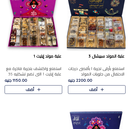
علبة المولد سبيشال 3
علبة مولد إيليت 1
استمتع بأرقى تجربة ا بأقصى درجات
استمتع واكتشف بتجربة فاخرة مع
الاحتفال من حلويات المولد
علبة إيليت 1 التي تضم تشكليه 35
المصريه الأصيلة مع هذه الفخامة
قطعة من أرقى حلويات المولد
2200.00 جنيه
1150.00 جنيه
مع علبة سبيشال 3 التي تضم 56
المصري الأصيلة ,معروضة بشكل
أضف
أضف
قطعة من تشكيلة استثن..
جميل في علبة أنيقة ، في..