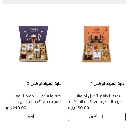
علبة المولد لوكس 1
علبة المولد لوكس 2
استمتع بالطعم الأصيل لحلويات
احتفلوا بنكهات المولد النبوي
المولد المصرية مع هذه التشكيلة
الشريف مع هذه المجموعة
المختارة بعناية من 9 قطع. تتضمن
الفاخرة المكونة من 19 قطعة،
150.00 جنيه
290.00 جنيه
التشكيلة جوزرية مع فول،ملبان
والتي تم اختيارها بعناية فائقة لتُبرز
أضف
أضف
سادة، ملبان
تشكيلة واسعة من الحلويات
التقليدية المفضلة. تشمل
المجموعة .....