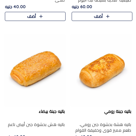
طبيعية. تغذية بسيطة تبدأ اليوم
صحي.
بشكل صحيح.
60.00 جنيه
40.00 جنيه
أضف
أضف
باتيه جبنة رومي
باتيه جبنة بيضاء
باتيه هشة بحشوة جبن رومي،
باتيه هش بحشوة جبن أبيض ناعم.
طعم مميز قوي وخفيفة القوام.