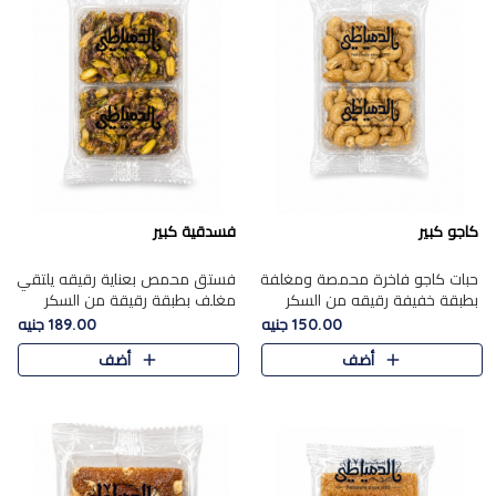
كاجو كبير
فسدقية كبير
حبات كاجو فاخرة محمصة ومغلفة
فستق محمص بعناية رقيقه يلتقي
بطبقة خفيفة رقيقه من السكر
مغلف بطبقة رقيقة من السكر
المكرمل، تجمع بين توازن النعومة
المكرمل، ليقدم مذاقًا فاخرًا حلوي
150.00 جنيه
189.00 جنيه
زبدية غنية فاخرة والقرمشة
شرقية فاخرة ونكهة غنية ناتي تميز
أضف
أضف
المرضية في حلوى شرقية بطاب..
كل قطعة و قوام هش