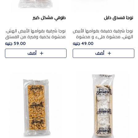
نوجا فسدق دابل
طوفي مشكل كبير
نوجا شرقية خفيفة بقوامها الأبيض
نوجا شرقية بقوامها الأبيض الهش،
الهش، محشوة مليء و محشوة
محشوة بكمية وفيرة من الفستق
بـكمية وفيرة من الفستق الفاخر
الفاخر لتمنحك نكهة غنية وقرمشة
49.00 جنيه
59.00 جنيه
لتمنحك نكهة مكسرات غنية
مميزة في كل قطعة، لتجربة تجمع
أضف
أضف
وقرمشة مميزة في كل قطعة و
بين الفخامة والمذاق..
قضم..