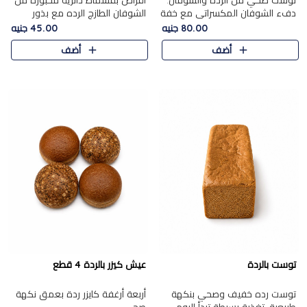
توست صحي من الرده والشوفان.
أقراص بقسماط دائرية مخبوزة من
دفء الشوفان المكسراتي مع خفة
الشوفان الطازج الرده مع بذور
الرده في كل شريحة.
مختارة. قرمشة الحبوب والبذور،
80.00 جنيه
45.00 جنيه
بداية صحية لكل صباح.
أضف
أضف
توست بالردة
عيش كيزر بالردة 4 قطع
توست رده خفيف وصحي بنكهة
أربعة أرغفة كايزر ردة بعمق نكهة