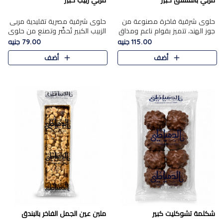
مربي بالفستق كبير
مربي زبيب كبير
حلوى شرقية فاخرة مصنوعة من
حلوى شرقية مصرية تقليدية مربى
جوز الهند، تتميز بقوام ناعم ومذاق
الزبيب الكبير تُحضَّر وتصنع من حلوي
غني، وتزين بقطع من الفستق
جوز الهند باسد بقوام طري ومذاق
115.00 جنيه
79.00 جنيه
الفاخر التي تضيف عليها قرمشة
غني، وتُزين وتغطا بحبات الزبيب
أضف
أضف
خفيفة.
الذهبي التي ..
شكلمة تشوكليت كبير
ملبن عين الجمل الفاخر بالبندق