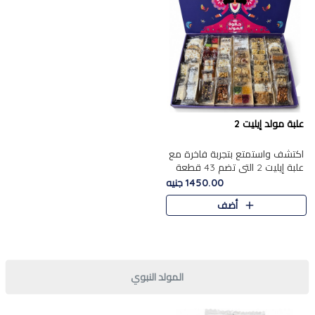
علبة مولد إيليت 2
اكتشف واستمتع بتجربة فاخرة مع
علبة إيليت 2 التي تضم 43 قطعة
تشكيلة من أرقى حلويات المولد
1450.00 جنيه
الشرقية المصرية الأصيلة ,معروضة
أضف
بشكل جميل في علبة أ..
المولد النبوي