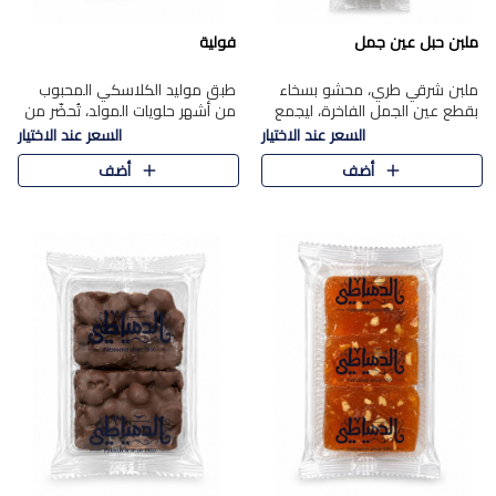
ملبن حبل عين جمل
فولية
ملبن شرقي طري، محشو بسخاء
طبق موليد الكلاسكي المحبوب
بقطع عين الجمل الفاخرة، ليجمع
من أشهر حلويات المولد، تُحضّر من
بين القوام الناعم وقرمشة الجوز
فول سوداني محمص بعناية
السعر عند الاختيار
السعر عند الاختيار
في مذاق شرقي أصيل.
ومغلف بطبقة رقيقة من السكر
أضف
أضف
المكرمل، لتمنحك قرمشة أصيلة
وم..