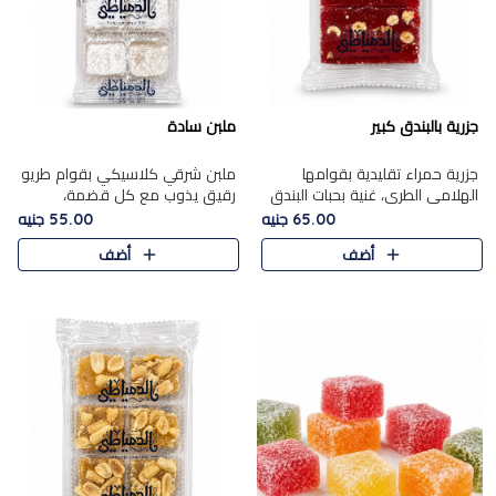
جزرية بالبندق كبير
ملبن سادة
جزرية حمراء تقليدية بقوامها
ملبن شرقي كلاسيكي بقوام طريو
الهلامي الطري، غنية بحبات البندق
رقيق يذوب مع كل قضمة،
الفاخرة التي تضيف قرمشة راقية
مغطى بطبقة ناعمة من السكر
65.00 جنيه
55.00 جنيه
إلى قوامها الناعم، لتقدم مزيجًا
البودرة ليقدم المذاق الأصيل الذي
أضف
أضف
متوازنًا من النكه..
ارتبط بحلويات المولد التقليدي..