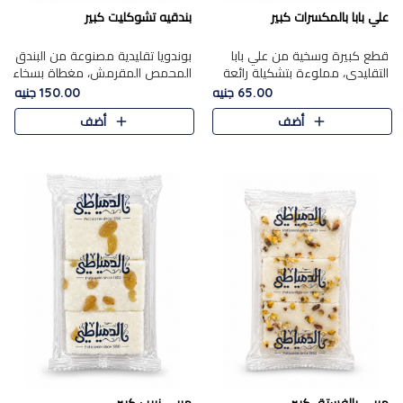
علي بابا بالمكسرات كبير
بندقيه تشوكليت كبير
قطع كبيرة وسخية من علي بابا
بوندويا تقليدية مصنوعة من البندق
التقليدي، مملوءة بتشكيلة رائعة
المحمص المقرمش، مغطاة بسخاء
من المكسرات المحمصة المحمرة.
بشوكولاتة فاخرة غنية لتحقيق
65.00 جنيه
150.00 جنيه
التوازن المثالي بين قوام القرمشة
أضف
أضف
ونكهة الشوكولاتة ا..