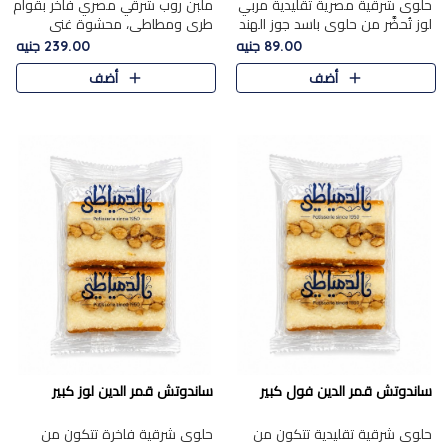
حلوى شرقية مصرية تقليدية مربي
ملبن روب شرقي مصري فاخر بقوام
لوز تُحضَّر من حلوى باسد جوز الهند
طري ومطاطي، محشوة غني
بقوام طري ومذاق غني، وتُزين
بسخاء بقطع عين الجمل واللوز
89.00 جنيه
239.00 جنيه
وتغطاه بقطع اللوز الفاخر التي
الفاخر التي تضيف قرمشة مميزة
أضف
أضف
تضيف لمسة مميزة م..
ومرضية ونكهة ناتي غنية في كل
قض..
ساندوتش قمر الدين فول كبير
ساندوتش قمر الدين لوز كبير
حلوى شرقية تقليدية تتكون من
حلوى شرقية فاخرة تتكون من