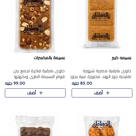
بسيمه كبير
بسيمة بالمكسرات
حلوى شرقية مصرية شهيرة
حلوى شرقية فاخرة تجمع بين
تقليدية جوز الهند، مخبوزة غنية بجوز
قوام البسيمة الطري ونكهتها
الهند، بلمسه ذهبية وتتميز بقوامها
الغنية، مزينة بتشكيلة مختارة من
85.00 جنيه
99.00 جنيه
المرمل وطعمها اللذيذ الذي يشبه
اللوز والبندق والمكسرات الفاخرة.
أضف
أضف
البسبوسة. تُخبز..
مزيج متوازن من القوام ..