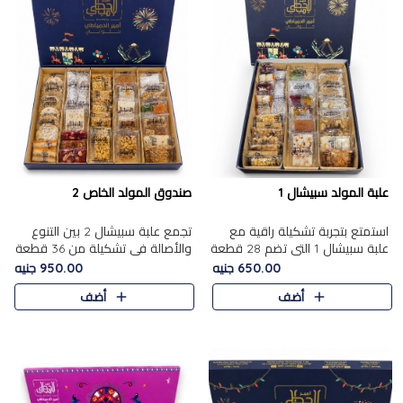
علبة المولد سبيشال 1
صندوق المولد الخاص 2
استمتع بتجربة تشكيلة راقية مع
تجمع علبة سبيشال 2 بين التنوع
علبة سبيشال 1 التي تضم 28 قطعة
والأصالة في تشكيلة من 36 قطعة
من تشكيلة مختارة بعناية من أفخر
تضم أشهر حلويات المولد الشرقية.
650.00 جنيه
950.00 جنيه
حلويات المولد المصرية الأصلية
تحتوي العلبة على الجزرية بالفول،
أضف
أضف
الشرقية. تحتوي ال..
والجزرية بالبن..