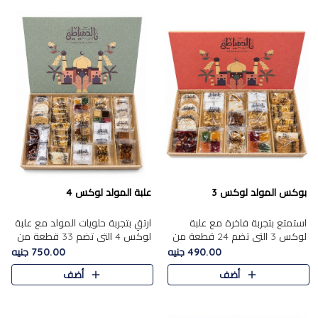
بوكس المولد لوكس 3
علبة المولد لوكس 4
استمتع بتجربة فاخرة مع علبة
ارتقِ بتجربة حلويات المولد مع علبة
لوكس 3 التي تضم 24 قطعة من
لوكس 4 التي تضم 33 قطعة من
أشهر حلويات المولد الشرقية
تشكيلة فاخرة ومتنوعة من أشهر
490.00 جنيه
750.00 جنيه
المختارة بعناية. تحتوي التشكيلة
الأصناف الشرقية. تحتوي العلبة على
أضف
أضف
على الجزرية بالفول، والملب..
الجزرية بالفول،..