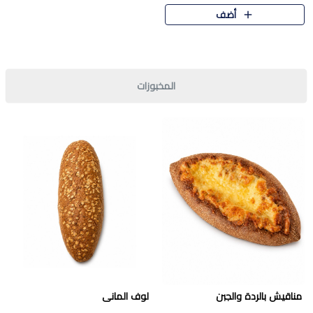
قرمشة مميزة ونكهة غنية في كل
أضف
قطعة. تجمع بين المذاق..
المخبوزات
مناقيش بالردة والجبن
لوف المانى