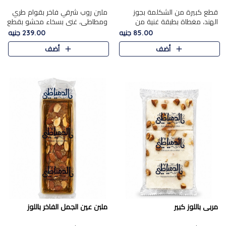
قطع كبيرة من الشكلمة بجوز
ملبن روب شرقي فاخر بقوام طري
الهند، مغطاة بطبقة غنية من
ومطاطي، غني بسخاء محشو بقطع
الشوكولاتة الفاخرة لتجمع بين
عين الجمل والبندق المحمص التي
85.00 جنيه
239.00 جنيه
القوام الطري من الداخل مركز جوز
تضيف قرمشة مميزة مُرضية
أضف
أضف
الهند المطاطي والمذاق الغن..
ونكهة جوزية غنية في كل
قضمة...
مربى باللوز كبير
ملبن عين الجمل الفاخر باللوز