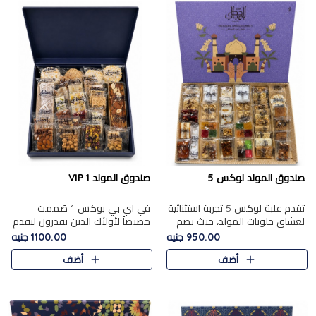
صندوق المولد لوكس 5
صندوق المولد VIP 1
تقدم علبة لوكس 5 تجربة استثنائية
في اي بي بوكس 1 صُممت
لعشاق حلويات المولد، حيث تضم
خصيصاً لأولئك الذين يقدرون لتقدم
42 قطعة من تشكيلة فاخرة تجمع
تجربة استثنائية بوكس تجمع بين
950.00 جنيه
1100.00 جنيه
بين أشهر الأصناف التقليدية وأصناف
أفخر حلويات المولد المصري مع
أضف
أضف
مميزة مختارة بع..
تشكيلة مختارة من الأصناف ..