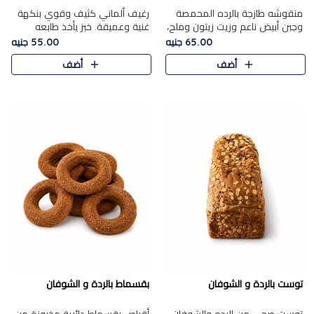
منقوشه طازجة بالرده المحمصة
رغيف ألماني كثيف وقوي بنكهة
وجبن أبيض ناعم وزيت زيتون وملح،
غنية وعميقة. خبز يأخذ طابعه
مباشرة من الفرن.الرده مع نعومة
بجدية.
65.00 جنيه
55.00 جنيه
الجبن فوق عجينة طازجة.
أضف
أضف
توست بالردة و الشوفان
بقسماط بالردة و الشوفان