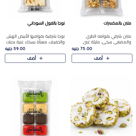
ملبن بالمكسرات
نوجا بالفول السوداني
ملبن شرقي بقوامه الطري
نوجا شرقية بقوامها الأبيض الهش
والمضغي سخي، مليئة غني
والخفيف، معبأة بسخاء غنية بحبات
بتشكيلة فاخرة من المكسرات
الفول السوداني المحمص التي
75.00 جنيه
59.00 جنيه
مشكلة المختارة التي تقدم تضيف
يقدم تضيف قرمشة مميزة مرضية
أضف
أضف
قرمشة مميزة مرضية ونكهة
وتوازنًا رائعًا مع حلا..
مكسرات غنية ف..