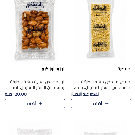
حمصية
لوزيه لوز كبير
حمص محمص مغلف بطبقة
لوز محمص بعناية مغلف بطبقة
خفيفة من السكر المكرمل، يجمع
رقيقة من السكر المكرمل، ليمنحك
بين القرمشة المميزة والطعم
قرمشة راقية ونكهة غنية تبرز
السعر عند الاختيار
120.00 جنيه
الشرقي الأصيل في واحدة من أشهر
فخامة اللوز في كل قطعة.
أضف
أضف
حلويات الموسم.