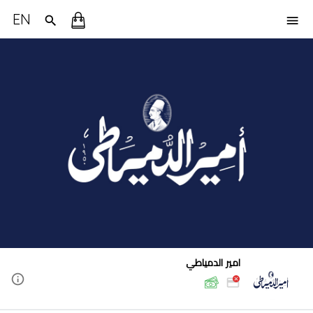
EN
امير الدمياطي