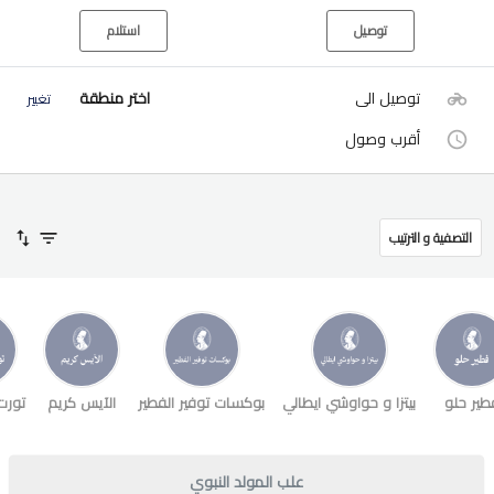
توصيل
استلام
توصيل الى
اختر منطقة
تغيير
أقرب وصول
التصفية و الترتيب
طير حلو
بيتزا و حواوشي ايطالي
بوكسات توفير الفطير
الآيس كريم
تورت
علب المولد النبوي