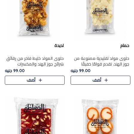
حمام
لديدة
حلوى مولد تقليدية مصنوعة من
حلوى المولد خليط فاخر من رقائق
جوز الهند، تقدم قوامًا خفيفًا
شرائح جوز الهند والمكسرات
ونكهة شرقية أصيلة تجسد روح
المحمصة، متماسك بشراب حلاوة
99.00 جنيه
99.00 جنيه
الـموسم الأعياد.
الكراميل الخفيفة ليمنحك قرمشة
أضف
أضف
غنية ومذاقًا شرقيًا أصيلً..