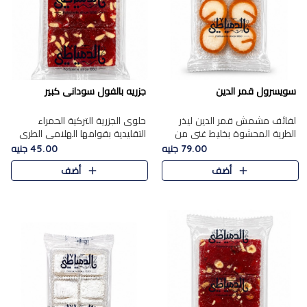
سويسرول قمر الدين
جزريه بالفول سودانى كبير
لفائف مشمش قمر الدين ليذر
حلوى الجزرية التركية الحمراء
الطرية المحشوة بخليط غني من
التقليدية بقوامها الهلامي الطري
جوز الهند الأبيض والمكسرات
ولونها الأحمر المميز، محشوة
79.00 جنيه
45.00 جنيه
الفاخرة، يقدم المذاق الحلو
بسخاء بالفول السوداني المحمص
أضف
أضف
الطبيعي لقمر الدين و تجمع بين
لتمنحك توازنًا رائعًا ..
حل..