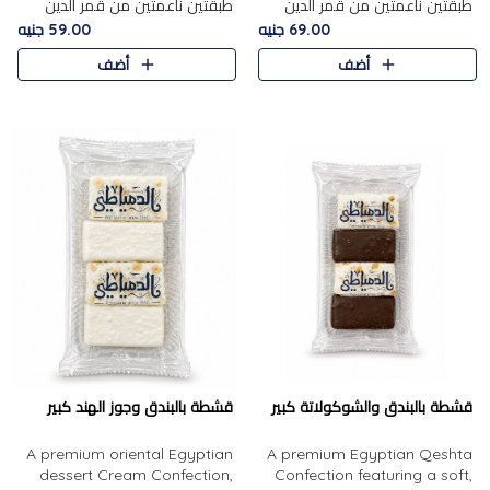
طبقتين ناعمتين من قمر الدين
طبقتين ناعمتين من قمر الدين
الفاخر، تتوسطهما حشوة غنية من
الفاخر، تتوسطهما حشوة غنية من
69.00 جنيه
59.00 جنيه
الفول السوداني المحمص، لتجمع
اللوز المحمص لتمنح مزيجًا متوازنًا
أضف
أضف
بين حلاوة المشمش الطبيعية..
من النعومة والقرمشة. ..
قشطة بالبندق والشوكولاتة كبير
قشطة بالبندق وجوز الهند كبير
A premium oriental Egyptian
A premium Egyptian Qeshta
dessert Cream Confection,
Confection featuring a soft,