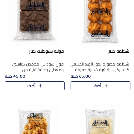
شكلمة كبير
فولية تشوكليت كبير
شكلمة مخبوزة بجوز الهند الطبيعي
فول سوداني محمص كرانشي
كلاسيكي، بقشرة ذهبية خفيفة
ومغطى بطبقة غنية من
وقلب طري رطب يذوب في الفم،
الشوكولاتة، يجمع بين طعم
65.00 جنيه
45.00 جنيه
تمنحك المذاق الشرقي الحلو الأصيل
القرمشة الأصيلة الكلاسكيكية
أضف
أضف
التقليدي في كل لقمة.
التقليدية للفول السوداني وحلاوة
الشوكولاتة ا..