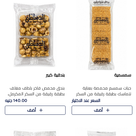
سمسمية
بندقية كبير
حبات سمسم محمصة بعناية
بندق محمص فاخر بلطف مغلف
تتماسك بطبقة رقيقة من السكر
بطبقة رقيقة من السكر المكرمل،
المكرمل، لتقدم طعم السمسم
يجمع بين النكهة الغنية ناتي
السعر عند الاختيار
140.00 جنيه
المميز وقرمشتة التي ارتبطت ببهجة
والقرمشة الراقية المرضية في
أضف
أضف
المولد عبر الأجيال.
حلوى شرقية أنيقه بطابع مميز.