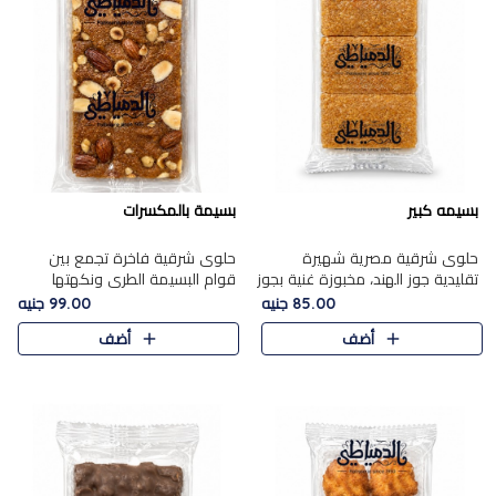
بسيمه كبير
بسيمة بالمكسرات
حلوى شرقية مصرية شهيرة
حلوى شرقية فاخرة تجمع بين
تقليدية جوز الهند، مخبوزة غنية بجوز
قوام البسيمة الطري ونكهتها
الهند، بلمسه ذهبية وتتميز بقوامها
الغنية، مزينة بتشكيلة مختارة من
85.00 جنيه
99.00 جنيه
المرمل وطعمها اللذيذ الذي يشبه
اللوز والبندق والمكسرات الفاخرة.
أضف
أضف
البسبوسة. تُخبز..
مزيج متوازن من القوام ..