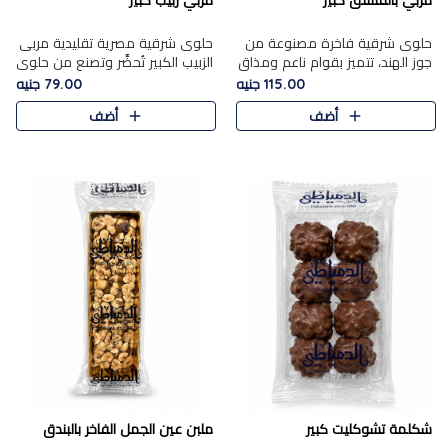
مربي بالفستق كبير
مربي زبيب كبير
حلوى شرقية فاخرة مصنوعة من
حلوى شرقية مصرية تقليدية مربى
جوز الهند، تتميز بقوام ناعم ومذاق
الزبيب الكبير تُحضَّر وتصنع من حلوي
غني، وتزين بقطع من الفستق
جوز الهند باسد بقوام طري ومذاق
115.00 جنيه
79.00 جنيه
الفاخر التي تضيف عليها قرمشة
غني، وتُزين وتغطا بحبات الزبيب
أضف
أضف
خفيفة.
الذهبي التي ..
شكلمة تشوكليت كبير
ملبن عين الجمل الفاخر بالبندق