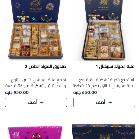
علبة المولد سبيشال 1
صندوق المولد الخاص 2
استمتع بتجربة تشكيلة راقية مع
تجمع علبة سبيشال 2 بين التنوع
علبة سبيشال 1 التي تضم 28 قطعة
والأصالة في تشكيلة من 36 قطعة
من تشكيلة مختارة بعناية من أفخر
تضم أشهر حلويات المولد الشرقية.
650.00 جنيه
950.00 جنيه
حلويات المولد المصرية الأصلية
تحتوي العلبة على الجزرية بالفول،
أضف
أضف
الشرقية. تحتوي ال..
والجزرية بالبن..