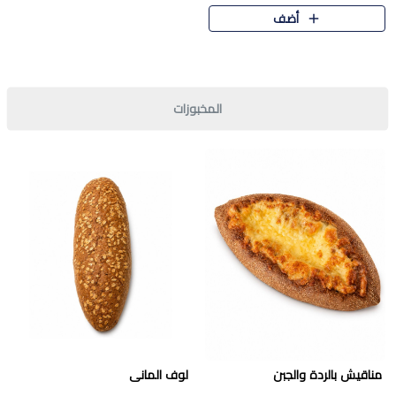
قرمشة مميزة ونكهة غنية في كل
أضف
قطعة. تجمع بين المذاق..
المخبوزات
مناقيش بالردة والجبن
لوف المانى