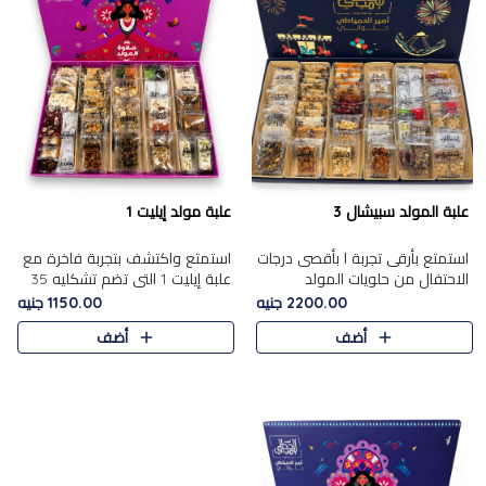
علبة المولد سبيشال 3
علبة مولد إيليت 1
استمتع بأرقى تجربة ا بأقصى درجات
استمتع واكتشف بتجربة فاخرة مع
الاحتفال من حلويات المولد
علبة إيليت 1 التي تضم تشكليه 35
المصريه الأصيلة مع هذه الفخامة
قطعة من أرقى حلويات المولد
2200.00 جنيه
1150.00 جنيه
مع علبة سبيشال 3 التي تضم 56
المصري الأصيلة ,معروضة بشكل
أضف
أضف
قطعة من تشكيلة استثن..
جميل في علبة أنيقة ، في..