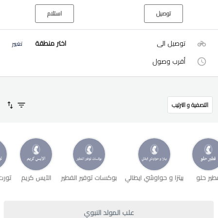
توصيل
استلام
توصيل الى
اختر منطقة
تغيير
أقرب وصول
التصفية و الترتيب
طير حلو
بيتزا و حواوشي ايطالي
بوكسات توفير الفطير
الآيس كريم
تورت
علب المولد النبوي