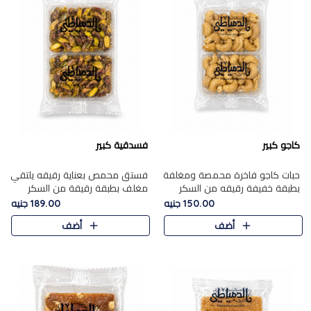
كاجو كبير
فسدقية كبير
حبات كاجو فاخرة محمصة ومغلفة
فستق محمص بعناية رقيقه يلتقي
بطبقة خفيفة رقيقه من السكر
مغلف بطبقة رقيقة من السكر
المكرمل، تجمع بين توازن النعومة
المكرمل، ليقدم مذاقًا فاخرًا حلوي
150.00 جنيه
189.00 جنيه
زبدية غنية فاخرة والقرمشة
شرقية فاخرة ونكهة غنية ناتي تميز
أضف
أضف
المرضية في حلوى شرقية بطاب..
كل قطعة و قوام هش