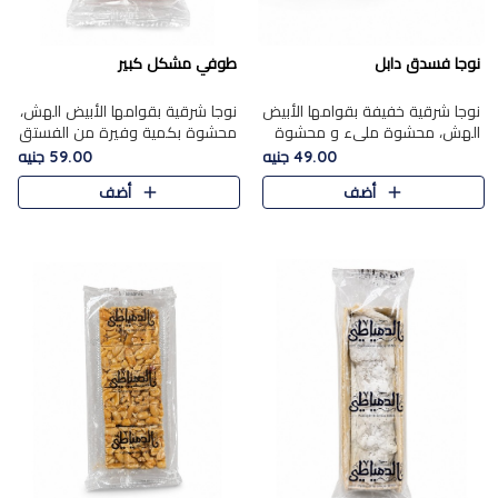
نوجا فسدق دابل
طوفي مشكل كبير
نوجا شرقية خفيفة بقوامها الأبيض
نوجا شرقية بقوامها الأبيض الهش،
الهش، محشوة مليء و محشوة
محشوة بكمية وفيرة من الفستق
بـكمية وفيرة من الفستق الفاخر
الفاخر لتمنحك نكهة غنية وقرمشة
49.00 جنيه
59.00 جنيه
لتمنحك نكهة مكسرات غنية
مميزة في كل قطعة، لتجربة تجمع
أضف
أضف
وقرمشة مميزة في كل قطعة و
بين الفخامة والمذاق..
قضم..