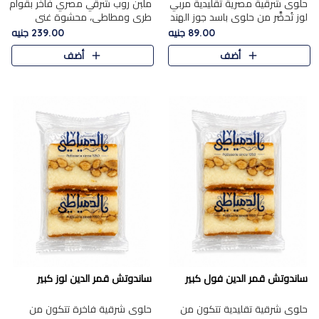
حلوى شرقية مصرية تقليدية مربي
ملبن روب شرقي مصري فاخر بقوام
لوز تُحضَّر من حلوى باسد جوز الهند
طري ومطاطي، محشوة غني
بقوام طري ومذاق غني، وتُزين
بسخاء بقطع عين الجمل واللوز
89.00 جنيه
239.00 جنيه
وتغطاه بقطع اللوز الفاخر التي
الفاخر التي تضيف قرمشة مميزة
أضف
أضف
تضيف لمسة مميزة م..
ومرضية ونكهة ناتي غنية في كل
قض..
ساندوتش قمر الدين فول كبير
ساندوتش قمر الدين لوز كبير
حلوى شرقية تقليدية تتكون من
حلوى شرقية فاخرة تتكون من