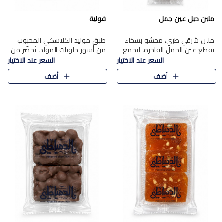
ملبن حبل عين جمل
فولية
ملبن شرقي طري، محشو بسخاء
طبق موليد الكلاسكي المحبوب
بقطع عين الجمل الفاخرة، ليجمع
من أشهر حلويات المولد، تُحضّر من
بين القوام الناعم وقرمشة الجوز
فول سوداني محمص بعناية
السعر عند الاختيار
السعر عند الاختيار
في مذاق شرقي أصيل.
ومغلف بطبقة رقيقة من السكر
أضف
أضف
المكرمل، لتمنحك قرمشة أصيلة
وم..