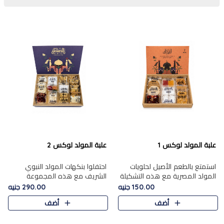
علبة المولد لوكس 1
علبة المولد لوكس 2
استمتع بالطعم الأصيل لحلويات
احتفلوا بنكهات المولد النبوي
المولد المصرية مع هذه التشكيلة
الشريف مع هذه المجموعة
المختارة بعناية من 9 قطع. تتضمن
الفاخرة المكونة من 19 قطعة،
150.00 جنيه
290.00 جنيه
التشكيلة جوزرية مع فول،ملبان
والتي تم اختيارها بعناية فائقة لتُبرز
أضف
أضف
سادة، ملبان
تشكيلة واسعة من الحلويات
التقليدية المفضلة. تشمل
المجموعة .....