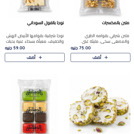
ملبن بالمكسرات
نوجا بالفول السوداني
ملبن شرقي بقوامه الطري
نوجا شرقية بقوامها الأبيض الهش
والمضغي سخي، مليئة غني
والخفيف، معبأة بسخاء غنية بحبات
بتشكيلة فاخرة من المكسرات
الفول السوداني المحمص التي
75.00 جنيه
59.00 جنيه
مشكلة المختارة التي تقدم تضيف
يقدم تضيف قرمشة مميزة مرضية
أضف
أضف
قرمشة مميزة مرضية ونكهة
وتوازنًا رائعًا مع حلا..
مكسرات غنية ف..