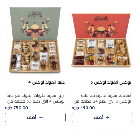
بوكس المولد لوكس 3
علبة المولد لوكس 4
استمتع بتجربة فاخرة مع علبة
ارتقِ بتجربة حلويات المولد مع علبة
لوكس 3 التي تضم 24 قطعة من
لوكس 4 التي تضم 33 قطعة من
أشهر حلويات المولد الشرقية
تشكيلة فاخرة ومتنوعة من أشهر
490.00 جنيه
750.00 جنيه
المختارة بعناية. تحتوي التشكيلة
الأصناف الشرقية. تحتوي العلبة على
أضف
أضف
على الجزرية بالفول، والملب..
الجزرية بالفول،..