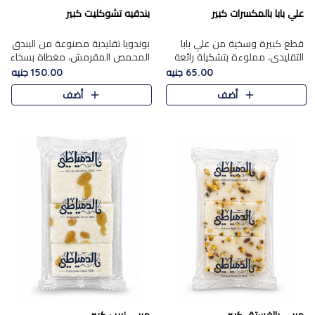
علي بابا بالمكسرات كبير
بندقيه تشوكليت كبير
قطع كبيرة وسخية من علي بابا
بوندويا تقليدية مصنوعة من البندق
التقليدي، مملوءة بتشكيلة رائعة
المحمص المقرمش، مغطاة بسخاء
من المكسرات المحمصة المحمرة.
بشوكولاتة فاخرة غنية لتحقيق
65.00 جنيه
150.00 جنيه
التوازن المثالي بين قوام القرمشة
أضف
أضف
ونكهة الشوكولاتة ا..