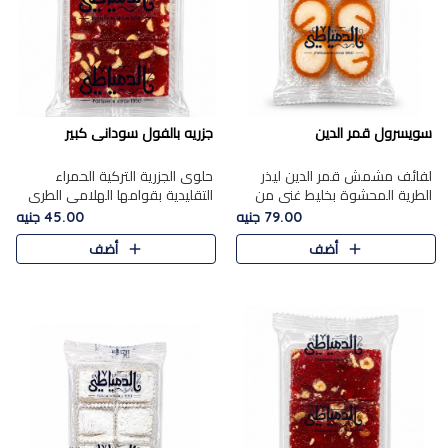
سويسرول قمر الدين
جزريه بالفول سودانى كبير
لفائف مشمش قمر الدين ليذر
حلوى الجزرية التركية الحمراء
الطرية المحشوة بخليط غني من
التقليدية بقوامها الهلامي الطري
جوز الهند الأبيض والمكسرات
ولونها الأحمر المميز، محشوة
79.00 جنيه
45.00 جنيه
الفاخرة، يقدم المذاق الحلو
بسخاء بالفول السوداني المحمص
أضف
أضف
الطبيعي لقمر الدين و تجمع بين
لتمنحك توازنًا رائعًا ..
حل..