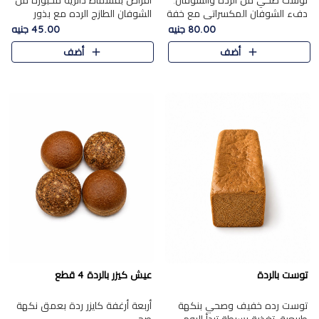
توست صحي من الرده والشوفان.
أقراص بقسماط دائرية مخبوزة من
دفء الشوفان المكسراتي مع خفة
الشوفان الطازج الرده مع بذور
الرده في كل شريحة.
مختارة. قرمشة الحبوب والبذور،
80.00 جنيه
45.00 جنيه
بداية صحية لكل صباح.
أضف
أضف
توست بالردة
عيش كيزر بالردة 4 قطع
توست رده خفيف وصحي بنكهة
أربعة أرغفة كايزر ردة بعمق نكهة