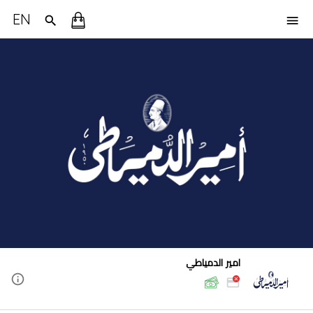
EN
امير الدمياطي