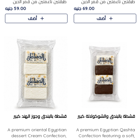
طبقتين ناعمتين من قمر الدين
طبقتين ناعمتين من قمر الدين
الفاخر، تتوسطهما حشوة غنية من
الفاخر، تتوسطهما حشوة غنية من
69.00 جنيه
59.00 جنيه
الفول السوداني المحمص، لتجمع
اللوز المحمص لتمنح مزيجًا متوازنًا
أضف
أضف
بين حلاوة المشمش الطبيعية..
من النعومة والقرمشة. ..
قشطة بالبندق والشوكولاتة كبير
قشطة بالبندق وجوز الهند كبير
A premium oriental Egyptian
A premium Egyptian Qeshta
dessert Cream Confection,
Confection featuring a soft,