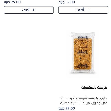
featuring a soft, creamy
creamy texture paired with a
89.00 جنيه
75.00 جنيه
texture and the distinctive
rich layer of premium
أضف
أضف
flavor of roasted hazelnuts.
chocolate and the distinctive
Smoo..
flav..
هريسة بالمكسرات
حلوى هريسة شرقية فاخرة بقوام
غني وطري، مزينة بتشكيلة مختارة
من المكسرات الفاخرة التي تضيف
99.00 جنيه