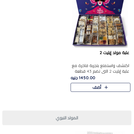
علبة مولد إيليت 2
اكتشف واستمتع بتجربة فاخرة مع
علبة إيليت 2 التي تضم 43 قطعة
تشكيلة من أرقى حلويات المولد
1450.00 جنيه
الشرقية المصرية الأصيلة ,معروضة
أضف
بشكل جميل في علبة أ..
المولد النبوي