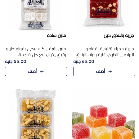
جزرية بالبندق كبير
ملبن سادة
جزرية حمراء تقليدية بقوامها
ملبن شرقي كلاسيكي بقوام طريو
الهلامي الطري، غنية بحبات البندق
رقيق يذوب مع كل قضمة،
الفاخرة التي تضيف قرمشة راقية
مغطى بطبقة ناعمة من السكر
65.00 جنيه
55.00 جنيه
إلى قوامها الناعم، لتقدم مزيجًا
البودرة ليقدم المذاق الأصيل الذي
أضف
أضف
متوازنًا من النكه..
ارتبط بحلويات المولد التقليدي..