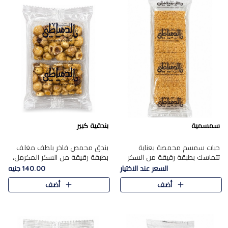
سمسمية
بندقية كبير
حبات سمسم محمصة بعناية
بندق محمص فاخر بلطف مغلف
تتماسك بطبقة رقيقة من السكر
بطبقة رقيقة من السكر المكرمل،
المكرمل، لتقدم طعم السمسم
يجمع بين النكهة الغنية ناتي
السعر عند الاختيار
140.00 جنيه
المميز وقرمشتة التي ارتبطت ببهجة
والقرمشة الراقية المرضية في
أضف
أضف
المولد عبر الأجيال.
حلوى شرقية أنيقه بطابع مميز.