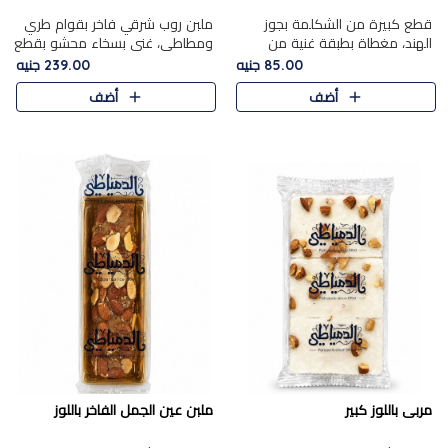
قطع كبيرة من الشكلمة بجوز
ملبن روب شرقي فاخر بقوام طري
الهند، مغطاة بطبقة غنية من
ومطاطي، غني بسخاء محشو بقطع
الشوكولاتة الفاخرة لتجمع بين
عين الجمل والبندق المحمص التي
85.00 جنيه
239.00 جنيه
القوام الطري من الداخل مركز جوز
تضيف قرمشة مميزة مُرضية
أضف
أضف
الهند المطاطي والمذاق الغن..
ونكهة جوزية غنية في كل
قضمة...
مربى باللوز كبير
ملبن عين الجمل الفاخر باللوز