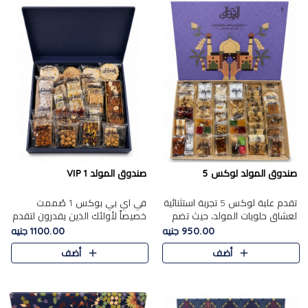
صندوق المولد لوكس 5
صندوق المولد VIP 1
تقدم علبة لوكس 5 تجربة استثنائية
في اي بي بوكس 1 صُممت
لعشاق حلويات المولد، حيث تضم
خصيصاً لأولئك الذين يقدرون لتقدم
42 قطعة من تشكيلة فاخرة تجمع
تجربة استثنائية بوكس تجمع بين
950.00 جنيه
1100.00 جنيه
بين أشهر الأصناف التقليدية وأصناف
أفخر حلويات المولد المصري مع
أضف
أضف
مميزة مختارة بع..
تشكيلة مختارة من الأصناف ..