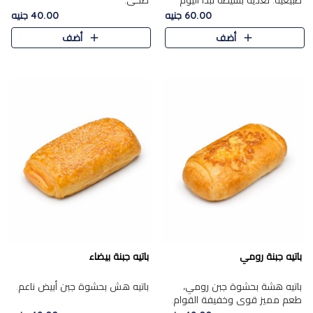
طبيعية. تغذية بسيطة تبدأ اليوم
صحي.
بشكل صحيح.
60.00 جنيه
40.00 جنيه
أضف
أضف
باتيه جبنة رومي
باتيه جبنة بيضاء
باتيه هشة بحشوة جبن رومي،
باتيه هش بحشوة جبن أبيض ناعم.
طعم مميز قوي وخفيفة القوام.