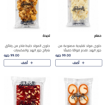
حمام
لديدة
حلوى مولد تقليدية مصنوعة من
حلوى المولد خليط فاخر من رقائق
جوز الهند، تقدم قوامًا خفيفًا
شرائح جوز الهند والمكسرات
ونكهة شرقية أصيلة تجسد روح
المحمصة، متماسك بشراب حلاوة
99.00 جنيه
99.00 جنيه
الـموسم الأعياد.
الكراميل الخفيفة ليمنحك قرمشة
أضف
أضف
غنية ومذاقًا شرقيًا أصيلً..