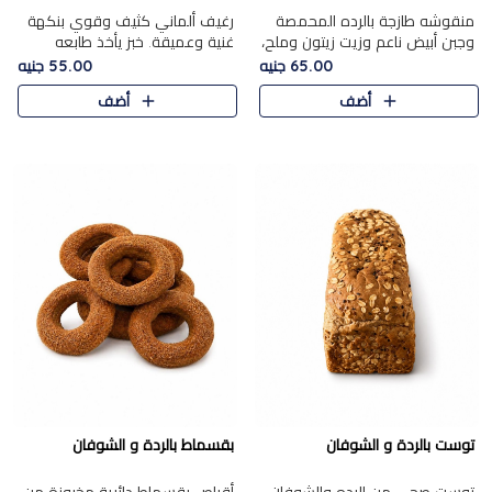
منقوشه طازجة بالرده المحمصة
رغيف ألماني كثيف وقوي بنكهة
وجبن أبيض ناعم وزيت زيتون وملح،
غنية وعميقة. خبز يأخذ طابعه
مباشرة من الفرن.الرده مع نعومة
بجدية.
65.00 جنيه
55.00 جنيه
الجبن فوق عجينة طازجة.
أضف
أضف
توست بالردة و الشوفان
بقسماط بالردة و الشوفان