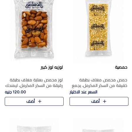
حمصية
لوزيه لوز كبير
حمص محمص مغلف بطبقة
لوز محمص بعناية مغلف بطبقة
خفيفة من السكر المكرمل، يجمع
رقيقة من السكر المكرمل، ليمنحك
بين القرمشة المميزة والطعم
قرمشة راقية ونكهة غنية تبرز
السعر عند الاختيار
120.00 جنيه
الشرقي الأصيل في واحدة من أشهر
فخامة اللوز في كل قطعة.
أضف
أضف
حلويات الموسم.