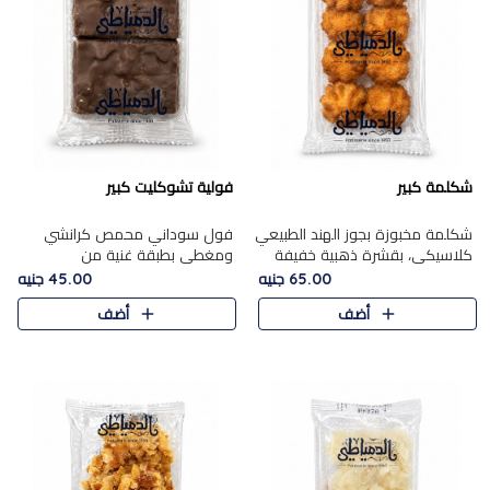
شكلمة كبير
فولية تشوكليت كبير
شكلمة مخبوزة بجوز الهند الطبيعي
فول سوداني محمص كرانشي
كلاسيكي، بقشرة ذهبية خفيفة
ومغطى بطبقة غنية من
وقلب طري رطب يذوب في الفم،
الشوكولاتة، يجمع بين طعم
65.00 جنيه
45.00 جنيه
تمنحك المذاق الشرقي الحلو الأصيل
القرمشة الأصيلة الكلاسكيكية
أضف
أضف
التقليدي في كل لقمة.
التقليدية للفول السوداني وحلاوة
الشوكولاتة ا..