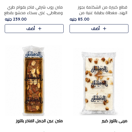
قطع كبيرة من الشكلمة بجوز
ملبن روب شرقي فاخر بقوام طري
الهند، مغطاة بطبقة غنية من
ومطاطي، غني بسخاء محشو بقطع
الشوكولاتة الفاخرة لتجمع بين
عين الجمل والبندق المحمص التي
85.00 جنيه
239.00 جنيه
القوام الطري من الداخل مركز جوز
تضيف قرمشة مميزة مُرضية
أضف
أضف
الهند المطاطي والمذاق الغن..
ونكهة جوزية غنية في كل
قضمة...
مربى باللوز كبير
ملبن عين الجمل الفاخر باللوز