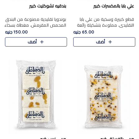
علي بابا بالمكسرات كبير
بندقيه تشوكليت كبير
قطع كبيرة وسخية من علي بابا
بوندويا تقليدية مصنوعة من البندق
التقليدي، مملوءة بتشكيلة رائعة
المحمص المقرمش، مغطاة بسخاء
من المكسرات المحمصة المحمرة.
بشوكولاتة فاخرة غنية لتحقيق
65.00 جنيه
150.00 جنيه
التوازن المثالي بين قوام القرمشة
أضف
أضف
ونكهة الشوكولاتة ا..