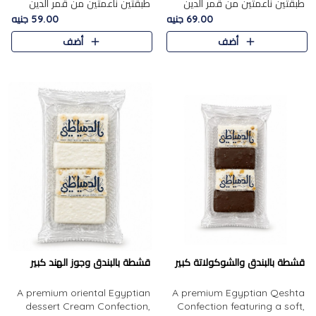
طبقتين ناعمتين من قمر الدين
طبقتين ناعمتين من قمر الدين
الفاخر، تتوسطهما حشوة غنية من
الفاخر، تتوسطهما حشوة غنية من
69.00 جنيه
59.00 جنيه
الفول السوداني المحمص، لتجمع
اللوز المحمص لتمنح مزيجًا متوازنًا
أضف
أضف
بين حلاوة المشمش الطبيعية..
من النعومة والقرمشة. ..
قشطة بالبندق والشوكولاتة كبير
قشطة بالبندق وجوز الهند كبير
A premium oriental Egyptian
A premium Egyptian Qeshta
dessert Cream Confection,
Confection featuring a soft,