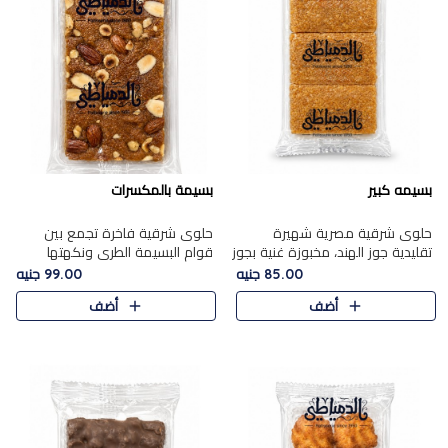
بسيمه كبير
بسيمة بالمكسرات
حلوى شرقية مصرية شهيرة
حلوى شرقية فاخرة تجمع بين
تقليدية جوز الهند، مخبوزة غنية بجوز
قوام البسيمة الطري ونكهتها
الهند، بلمسه ذهبية وتتميز بقوامها
الغنية، مزينة بتشكيلة مختارة من
85.00 جنيه
99.00 جنيه
المرمل وطعمها اللذيذ الذي يشبه
اللوز والبندق والمكسرات الفاخرة.
أضف
أضف
البسبوسة. تُخبز..
مزيج متوازن من القوام ..