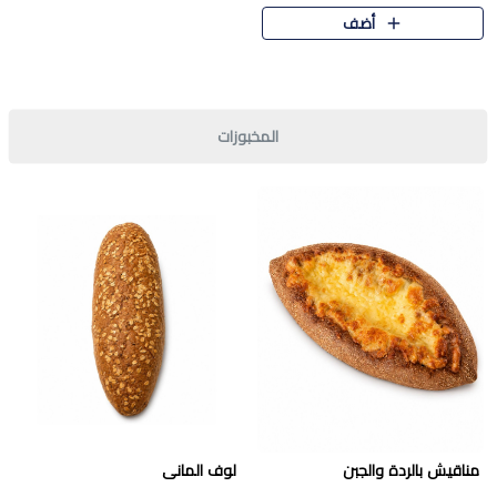
قرمشة مميزة ونكهة غنية في كل
أضف
قطعة. تجمع بين المذاق..
المخبوزات
مناقيش بالردة والجبن
لوف المانى