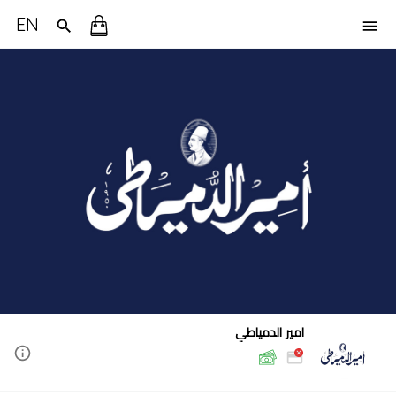
EN
امير الدمياطي