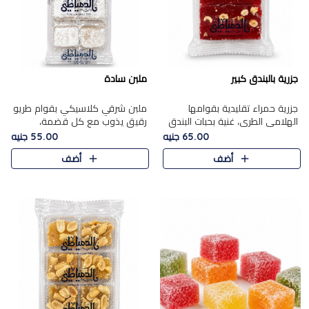
جزرية بالبندق كبير
ملبن سادة
جزرية حمراء تقليدية بقوامها
ملبن شرقي كلاسيكي بقوام طريو
الهلامي الطري، غنية بحبات البندق
رقيق يذوب مع كل قضمة،
الفاخرة التي تضيف قرمشة راقية
مغطى بطبقة ناعمة من السكر
65.00 جنيه
55.00 جنيه
إلى قوامها الناعم، لتقدم مزيجًا
البودرة ليقدم المذاق الأصيل الذي
أضف
أضف
متوازنًا من النكه..
ارتبط بحلويات المولد التقليدي..