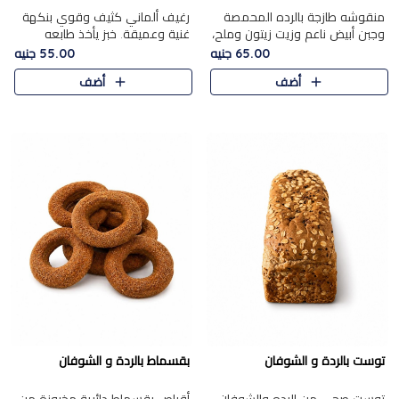
منقوشه طازجة بالرده المحمصة
رغيف ألماني كثيف وقوي بنكهة
وجبن أبيض ناعم وزيت زيتون وملح،
غنية وعميقة. خبز يأخذ طابعه
مباشرة من الفرن.الرده مع نعومة
بجدية.
65.00 جنيه
55.00 جنيه
الجبن فوق عجينة طازجة.
أضف
أضف
توست بالردة و الشوفان
بقسماط بالردة و الشوفان