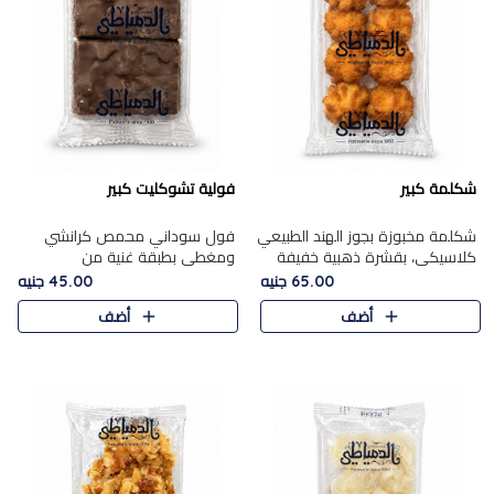
شكلمة كبير
فولية تشوكليت كبير
شكلمة مخبوزة بجوز الهند الطبيعي
فول سوداني محمص كرانشي
كلاسيكي، بقشرة ذهبية خفيفة
ومغطى بطبقة غنية من
وقلب طري رطب يذوب في الفم،
الشوكولاتة، يجمع بين طعم
65.00 جنيه
45.00 جنيه
تمنحك المذاق الشرقي الحلو الأصيل
القرمشة الأصيلة الكلاسكيكية
أضف
أضف
التقليدي في كل لقمة.
التقليدية للفول السوداني وحلاوة
الشوكولاتة ا..