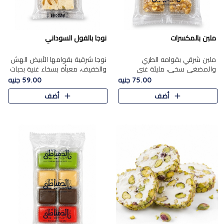
ملبن بالمكسرات
نوجا بالفول السوداني
ملبن شرقي بقوامه الطري
نوجا شرقية بقوامها الأبيض الهش
والمضغي سخي، مليئة غني
والخفيف، معبأة بسخاء غنية بحبات
بتشكيلة فاخرة من المكسرات
الفول السوداني المحمص التي
75.00 جنيه
59.00 جنيه
مشكلة المختارة التي تقدم تضيف
يقدم تضيف قرمشة مميزة مرضية
أضف
أضف
قرمشة مميزة مرضية ونكهة
وتوازنًا رائعًا مع حلا..
مكسرات غنية ف..