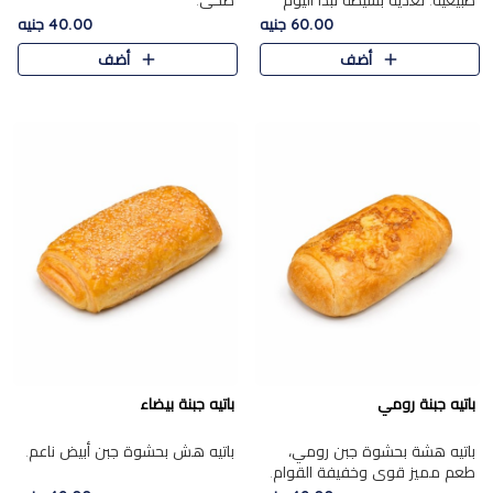
طبيعية. تغذية بسيطة تبدأ اليوم
صحي.
بشكل صحيح.
60.00 جنيه
40.00 جنيه
أضف
أضف
باتيه جبنة رومي
باتيه جبنة بيضاء
باتيه هشة بحشوة جبن رومي،
باتيه هش بحشوة جبن أبيض ناعم.
طعم مميز قوي وخفيفة القوام.