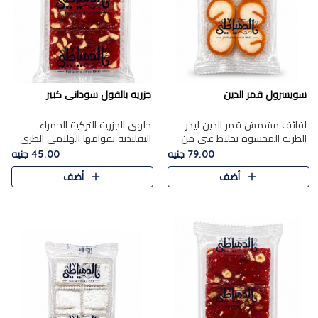
سويسرول قمر الدين
جزريه بالفول سودانى كبير
لفائف مشمش قمر الدين ليذر
حلوى الجزرية التركية الحمراء
الطرية المحشوة بخليط غني من
التقليدية بقوامها الهلامي الطري
جوز الهند الأبيض والمكسرات
ولونها الأحمر المميز، محشوة
79.00 جنيه
45.00 جنيه
الفاخرة، يقدم المذاق الحلو
بسخاء بالفول السوداني المحمص
أضف
أضف
الطبيعي لقمر الدين و تجمع بين
لتمنحك توازنًا رائعًا ..
حل..