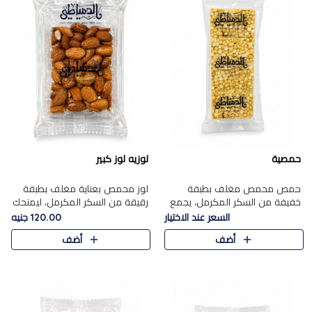
حمصية
لوزيه لوز كبير
حمص محمص مغلف بطبقة
لوز محمص بعناية مغلف بطبقة
خفيفة من السكر المكرمل، يجمع
رقيقة من السكر المكرمل، ليمنحك
بين القرمشة المميزة والطعم
قرمشة راقية ونكهة غنية تبرز
السعر عند الاختيار
120.00 جنيه
الشرقي الأصيل في واحدة من أشهر
فخامة اللوز في كل قطعة.
أضف
أضف
حلويات الموسم.