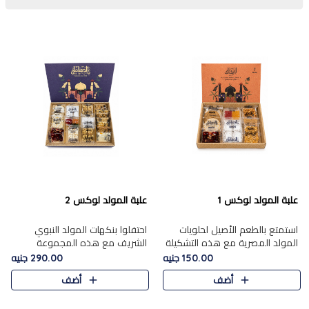
علبة المولد لوكس 1
علبة المولد لوكس 2
استمتع بالطعم الأصيل لحلويات
احتفلوا بنكهات المولد النبوي
المولد المصرية مع هذه التشكيلة
الشريف مع هذه المجموعة
المختارة بعناية من 9 قطع. تتضمن
الفاخرة المكونة من 19 قطعة،
150.00 جنيه
290.00 جنيه
التشكيلة جوزرية مع فول،ملبان
والتي تم اختيارها بعناية فائقة لتُبرز
أضف
أضف
سادة، ملبان
تشكيلة واسعة من الحلويات
التقليدية المفضلة. تشمل
المجموعة .....