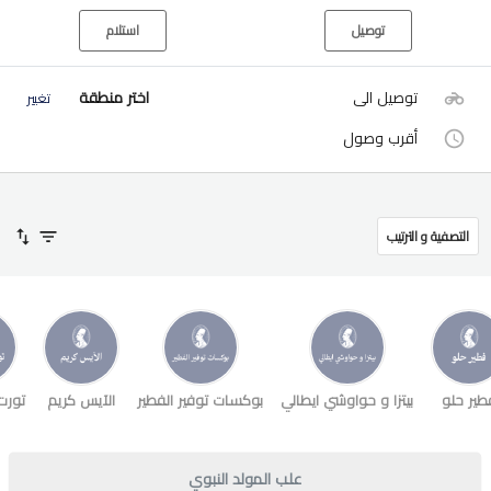
توصيل
استلام
توصيل الى
اختر منطقة
تغيير
أقرب وصول
التصفية و الترتيب
طير حلو
بيتزا و حواوشي ايطالي
بوكسات توفير الفطير
الآيس كريم
تورت
علب المولد النبوي