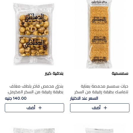
سمسمية
بندقية كبير
حبات سمسم محمصة بعناية
بندق محمص فاخر بلطف مغلف
تتماسك بطبقة رقيقة من السكر
بطبقة رقيقة من السكر المكرمل،
المكرمل، لتقدم طعم السمسم
يجمع بين النكهة الغنية ناتي
السعر عند الاختيار
140.00 جنيه
المميز وقرمشتة التي ارتبطت ببهجة
والقرمشة الراقية المرضية في
أضف
أضف
المولد عبر الأجيال.
حلوى شرقية أنيقه بطابع مميز.