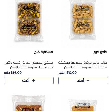
كاجو كبير
فسدقية كبير
حبات كاجو فاخرة محمصة ومغلفة
فستق محمص بعناية رقيقه يلتقي
بطبقة خفيفة رقيقه من السكر
مغلف بطبقة رقيقة من السكر
المكرمل، تجمع بين توازن النعومة
المكرمل، ليقدم مذاقًا فاخرًا حلوي
150.00 جنيه
189.00 جنيه
زبدية غنية فاخرة والقرمشة
شرقية فاخرة ونكهة غنية ناتي تميز
أضف
أضف
المرضية في حلوى شرقية بطاب..
كل قطعة و قوام هش