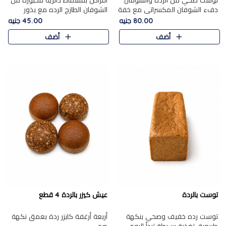
توست صحي من الرده والشوفان.
أقراص بقسماط دائرية مخبوزة من
دفء الشوفان المكسراتي مع خفة
الشوفان الطازج الرده مع بذور
الرده في كل شريحة.
مختارة. قرمشة الحبوب والبذور،
80.00 جنيه
45.00 جنيه
بداية صحية لكل صباح.
أضف
أضف
توست بالردة
عيش كيزر بالردة 4 قطع
توست رده خفيف وصحي بنكهة
أربعة أرغفة كايزر ردة بعمق نكهة