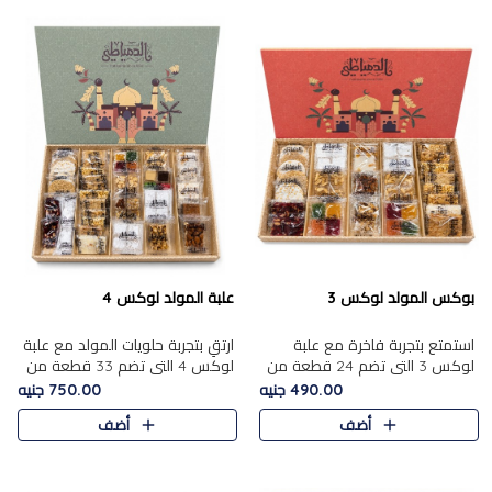
بوكس المولد لوكس 3
علبة المولد لوكس 4
استمتع بتجربة فاخرة مع علبة
ارتقِ بتجربة حلويات المولد مع علبة
لوكس 3 التي تضم 24 قطعة من
لوكس 4 التي تضم 33 قطعة من
أشهر حلويات المولد الشرقية
تشكيلة فاخرة ومتنوعة من أشهر
490.00 جنيه
750.00 جنيه
المختارة بعناية. تحتوي التشكيلة
الأصناف الشرقية. تحتوي العلبة على
أضف
أضف
على الجزرية بالفول، والملب..
الجزرية بالفول،..