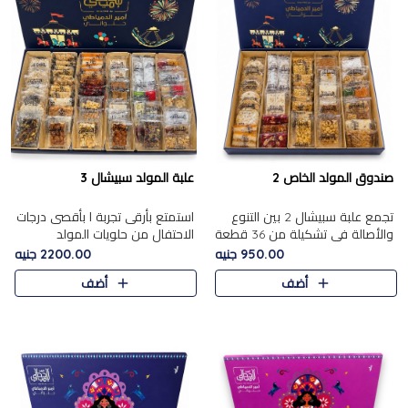
صندوق المولد الخاص 2
علبة المولد سبيشال 3
تجمع علبة سبيشال 2 بين التنوع
استمتع بأرقى تجربة ا بأقصى درجات
والأصالة في تشكيلة من 36 قطعة
الاحتفال من حلويات المولد
تضم أشهر حلويات المولد الشرقية.
المصريه الأصيلة مع هذه الفخامة
950.00 جنيه
2200.00 جنيه
تحتوي العلبة على الجزرية بالفول،
مع علبة سبيشال 3 التي تضم 56
أضف
أضف
والجزرية بالبن..
قطعة من تشكيلة استثن..