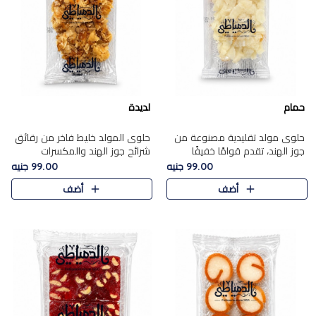
حمام
لديدة
حلوى مولد تقليدية مصنوعة من
حلوى المولد خليط فاخر من رقائق
جوز الهند، تقدم قوامًا خفيفًا
شرائح جوز الهند والمكسرات
ونكهة شرقية أصيلة تجسد روح
المحمصة، متماسك بشراب حلاوة
99.00 جنيه
99.00 جنيه
الـموسم الأعياد.
الكراميل الخفيفة ليمنحك قرمشة
أضف
أضف
غنية ومذاقًا شرقيًا أصيلً..