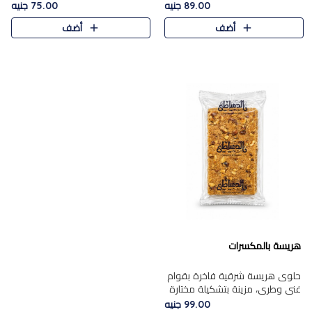
featuring a soft, creamy
creamy texture paired with a
89.00 جنيه
75.00 جنيه
texture and the distinctive
rich layer of premium
أضف
أضف
flavor of roasted hazelnuts.
chocolate and the distinctive
Smoo..
flav..
هريسة بالمكسرات
حلوى هريسة شرقية فاخرة بقوام
غني وطري، مزينة بتشكيلة مختارة
من المكسرات الفاخرة التي تضيف
99.00 جنيه