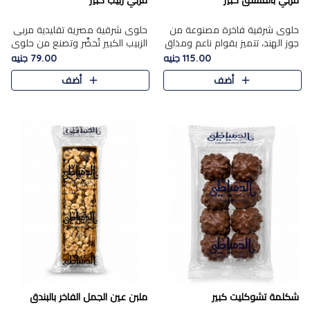
مربي بالفستق كبير
مربي زبيب كبير
حلوى شرقية فاخرة مصنوعة من
حلوى شرقية مصرية تقليدية مربى
جوز الهند، تتميز بقوام ناعم ومذاق
الزبيب الكبير تُحضَّر وتصنع من حلوي
غني، وتزين بقطع من الفستق
جوز الهند باسد بقوام طري ومذاق
115.00 جنيه
79.00 جنيه
الفاخر التي تضيف عليها قرمشة
غني، وتُزين وتغطا بحبات الزبيب
أضف
أضف
خفيفة.
الذهبي التي ..
شكلمة تشوكليت كبير
ملبن عين الجمل الفاخر بالبندق