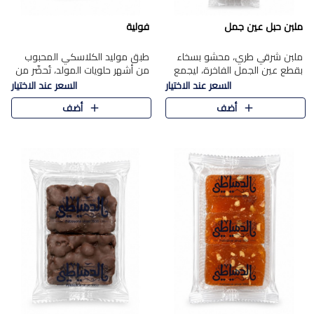
ملبن حبل عين جمل
فولية
ملبن شرقي طري، محشو بسخاء
طبق موليد الكلاسكي المحبوب
بقطع عين الجمل الفاخرة، ليجمع
من أشهر حلويات المولد، تُحضّر من
بين القوام الناعم وقرمشة الجوز
فول سوداني محمص بعناية
السعر عند الاختيار
السعر عند الاختيار
في مذاق شرقي أصيل.
ومغلف بطبقة رقيقة من السكر
أضف
أضف
المكرمل، لتمنحك قرمشة أصيلة
وم..