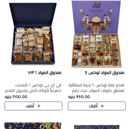
صندوق المولد لوكس 5
صندوق المولد VIP 1
تقدم علبة لوكس 5 تجربة استثنائية
في اي بي بوكس 1 صُممت
لعشاق حلويات المولد، حيث تضم
خصيصاً لأولئك الذين يقدرون لتقدم
42 قطعة من تشكيلة فاخرة تجمع
تجربة استثنائية بوكس تجمع بين
950.00 جنيه
1100.00 جنيه
بين أشهر الأصناف التقليدية وأصناف
أفخر حلويات المولد المصري مع
أضف
أضف
مميزة مختارة بع..
تشكيلة مختارة من الأصناف ..