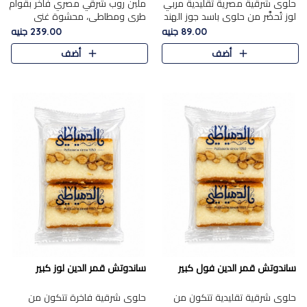
حلوى شرقية مصرية تقليدية مربي
ملبن روب شرقي مصري فاخر بقوام
لوز تُحضَّر من حلوى باسد جوز الهند
طري ومطاطي، محشوة غني
بقوام طري ومذاق غني، وتُزين
بسخاء بقطع عين الجمل واللوز
89.00 جنيه
239.00 جنيه
وتغطاه بقطع اللوز الفاخر التي
الفاخر التي تضيف قرمشة مميزة
أضف
أضف
تضيف لمسة مميزة م..
ومرضية ونكهة ناتي غنية في كل
قض..
ساندوتش قمر الدين فول كبير
ساندوتش قمر الدين لوز كبير
حلوى شرقية تقليدية تتكون من
حلوى شرقية فاخرة تتكون من