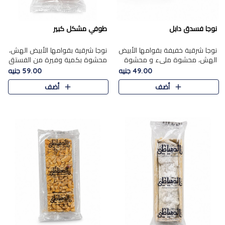
نوجا فسدق دابل
طوفي مشكل كبير
نوجا شرقية خفيفة بقوامها الأبيض
نوجا شرقية بقوامها الأبيض الهش،
الهش، محشوة مليء و محشوة
محشوة بكمية وفيرة من الفستق
بـكمية وفيرة من الفستق الفاخر
الفاخر لتمنحك نكهة غنية وقرمشة
49.00 جنيه
59.00 جنيه
لتمنحك نكهة مكسرات غنية
مميزة في كل قطعة، لتجربة تجمع
أضف
أضف
وقرمشة مميزة في كل قطعة و
بين الفخامة والمذاق..
قضم..