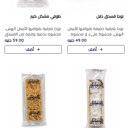
نوجا فسدق دابل
طوفي مشكل كبير
نوجا شرقية خفيفة بقوامها الأبيض
نوجا شرقية بقوامها الأبيض الهش،
الهش، محشوة مليء و محشوة
محشوة بكمية وفيرة من الفستق
بـكمية وفيرة من الفستق الفاخر
الفاخر لتمنحك نكهة غنية وقرمشة
49.00 جنيه
59.00 جنيه
لتمنحك نكهة مكسرات غنية
مميزة في كل قطعة، لتجربة تجمع
أضف
أضف
وقرمشة مميزة في كل قطعة و
بين الفخامة والمذاق..
قضم..