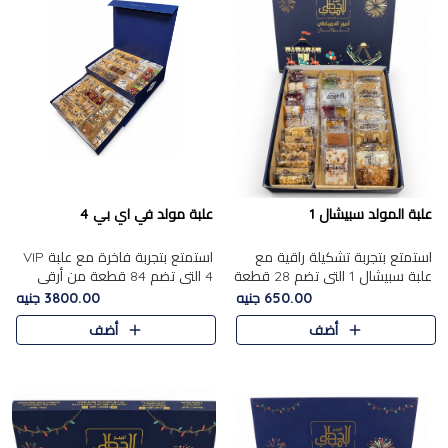
علبة المولد سبيشال 1
علبة مولد في اي بي 4
استمتع بتجربة تشكيلة راقية مع
استمتع بتجربة فاخرة مع علبة VIP
علبة سبيشال 1 التي تضم 28 قطعة
4 التي تضم 84 قطعة من أرقى
من تشكيلة مختارة بعناية من أفخر
حلويات المولد الشرقية، في تشكيلة
650.00 جنيه
3800.00 جنيه
حلويات المولد المصرية الأصلية
غنية تجمع بين الحلويات التقليدية
أضف
أضف
الشرقية. تحتوي ال..
والمكسرات الفاخرة. تحتوي العلبة
على.....