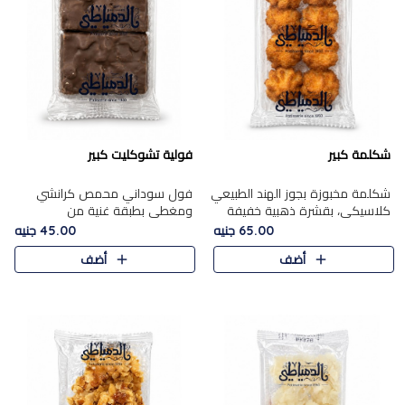
شكلمة كبير
فولية تشوكليت كبير
شكلمة مخبوزة بجوز الهند الطبيعي
فول سوداني محمص كرانشي
كلاسيكي، بقشرة ذهبية خفيفة
ومغطى بطبقة غنية من
وقلب طري رطب يذوب في الفم،
الشوكولاتة، يجمع بين طعم
65.00 جنيه
45.00 جنيه
تمنحك المذاق الشرقي الحلو الأصيل
القرمشة الأصيلة الكلاسكيكية
أضف
أضف
التقليدي في كل لقمة.
التقليدية للفول السوداني وحلاوة
الشوكولاتة ا..