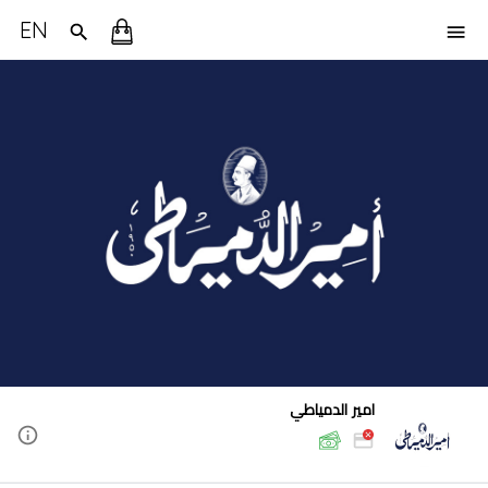
EN
امير الدمياطي