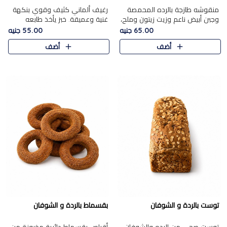
منقوشه طازجة بالرده المحمصة
رغيف ألماني كثيف وقوي بنكهة
وجبن أبيض ناعم وزيت زيتون وملح،
غنية وعميقة. خبز يأخذ طابعه
مباشرة من الفرن.الرده مع نعومة
بجدية.
65.00 جنيه
55.00 جنيه
الجبن فوق عجينة طازجة.
أضف
أضف
توست بالردة و الشوفان
بقسماط بالردة و الشوفان