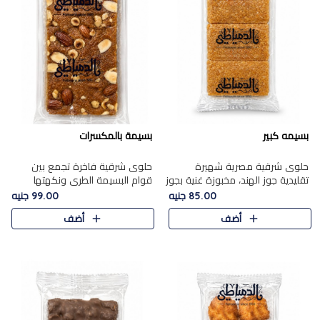
بسيمه كبير
بسيمة بالمكسرات
حلوى شرقية مصرية شهيرة
حلوى شرقية فاخرة تجمع بين
تقليدية جوز الهند، مخبوزة غنية بجوز
قوام البسيمة الطري ونكهتها
الهند، بلمسه ذهبية وتتميز بقوامها
الغنية، مزينة بتشكيلة مختارة من
85.00 جنيه
99.00 جنيه
المرمل وطعمها اللذيذ الذي يشبه
اللوز والبندق والمكسرات الفاخرة.
أضف
أضف
البسبوسة. تُخبز..
مزيج متوازن من القوام ..