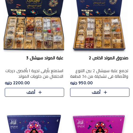
صندوق المولد الخاص 2
علبة المولد سبيشال 3
تجمع علبة سبيشال 2 بين التنوع
استمتع بأرقى تجربة ا بأقصى درجات
والأصالة في تشكيلة من 36 قطعة
الاحتفال من حلويات المولد
تضم أشهر حلويات المولد الشرقية.
المصريه الأصيلة مع هذه الفخامة
950.00 جنيه
2200.00 جنيه
تحتوي العلبة على الجزرية بالفول،
مع علبة سبيشال 3 التي تضم 56
أضف
أضف
والجزرية بالبن..
قطعة من تشكيلة استثن..