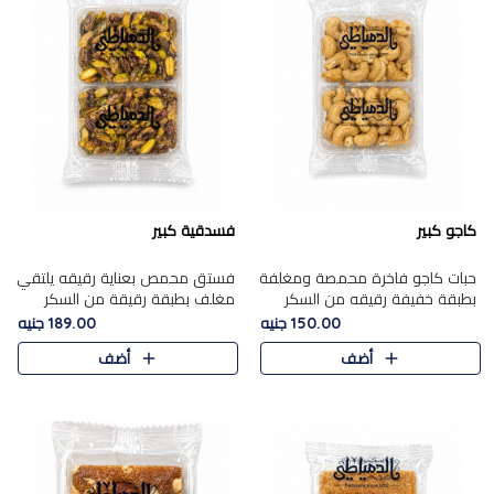
كاجو كبير
فسدقية كبير
حبات كاجو فاخرة محمصة ومغلفة
فستق محمص بعناية رقيقه يلتقي
بطبقة خفيفة رقيقه من السكر
مغلف بطبقة رقيقة من السكر
المكرمل، تجمع بين توازن النعومة
المكرمل، ليقدم مذاقًا فاخرًا حلوي
150.00 جنيه
189.00 جنيه
زبدية غنية فاخرة والقرمشة
شرقية فاخرة ونكهة غنية ناتي تميز
أضف
أضف
المرضية في حلوى شرقية بطاب..
كل قطعة و قوام هش