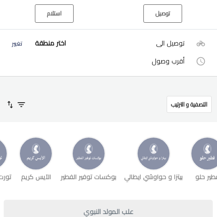
توصيل
استلام
توصيل الى
اختر منطقة
تغيير
أقرب وصول
التصفية و الترتيب
طير حلو
بيتزا و حواوشي ايطالي
بوكسات توفير الفطير
الآيس كريم
تورت
علب المولد النبوي