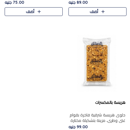
featuring a soft, creamy
creamy texture paired with a
89.00 جنيه
75.00 جنيه
texture and the distinctive
rich layer of premium
أضف
أضف
flavor of roasted hazelnuts.
chocolate and the distinctive
Smoo..
flav..
هريسة بالمكسرات
حلوى هريسة شرقية فاخرة بقوام
غني وطري، مزينة بتشكيلة مختارة
من المكسرات الفاخرة التي تضيف
99.00 جنيه