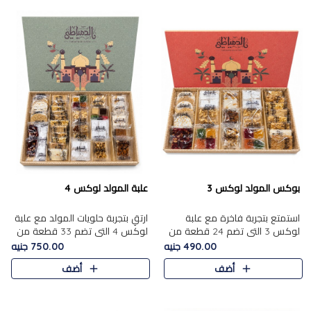
بوكس المولد لوكس 3
علبة المولد لوكس 4
استمتع بتجربة فاخرة مع علبة
ارتقِ بتجربة حلويات المولد مع علبة
لوكس 3 التي تضم 24 قطعة من
لوكس 4 التي تضم 33 قطعة من
أشهر حلويات المولد الشرقية
تشكيلة فاخرة ومتنوعة من أشهر
490.00 جنيه
750.00 جنيه
المختارة بعناية. تحتوي التشكيلة
الأصناف الشرقية. تحتوي العلبة على
أضف
أضف
على الجزرية بالفول، والملب..
الجزرية بالفول،..