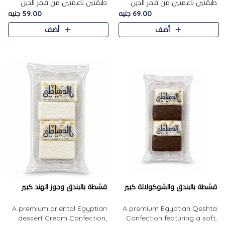
طبقتين ناعمتين من قمر الدين
طبقتين ناعمتين من قمر الدين
الفاخر، تتوسطهما حشوة غنية من
الفاخر، تتوسطهما حشوة غنية من
69.00 جنيه
59.00 جنيه
الفول السوداني المحمص، لتجمع
اللوز المحمص لتمنح مزيجًا متوازنًا
أضف
أضف
بين حلاوة المشمش الطبيعية..
من النعومة والقرمشة. ..
قشطة بالبندق والشوكولاتة كبير
قشطة بالبندق وجوز الهند كبير
A premium oriental Egyptian
A premium Egyptian Qeshta
dessert Cream Confection,
Confection featuring a soft,