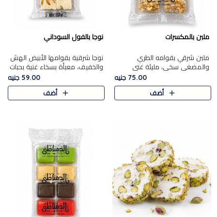
ملبن بالمكسرات
نوجا بالفول السوداني
ملبن شرقي بقوامه الطري
نوجا شرقية بقوامها الأبيض الهش
والمضغي سخي، مليئة غني
والخفيف، معبأة بسخاء غنية بحبات
بتشكيلة فاخرة من المكسرات
الفول السوداني المحمص التي
75.00 جنيه
59.00 جنيه
مشكلة المختارة التي تقدم تضيف
يقدم تضيف قرمشة مميزة مرضية
أضف
أضف
قرمشة مميزة مرضية ونكهة
وتوازنًا رائعًا مع حلا..
مكسرات غنية ف..