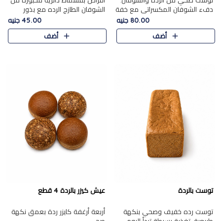
توست صحي من الرده والشوفان.
أقراص بقسماط دائرية مخبوزة من
دفء الشوفان المكسراتي مع خفة
الشوفان الطازج الرده مع بذور
الرده في كل شريحة.
مختارة. قرمشة الحبوب والبذور،
80.00 جنيه
45.00 جنيه
بداية صحية لكل صباح.
أضف
أضف
توست بالردة
عيش كيزر بالردة 4 قطع
توست رده خفيف وصحي بنكهة
أربعة أرغفة كايزر ردة بعمق نكهة