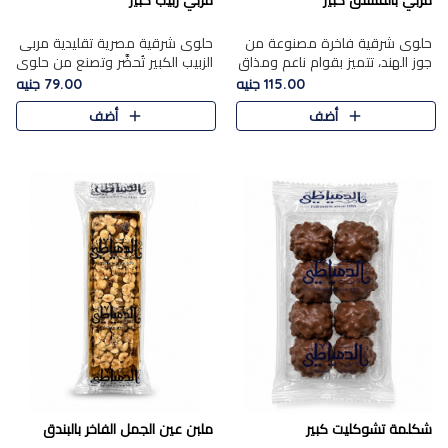
مربي بالفستق كبير
مربي زبيب كبير
حلوى شرقية فاخرة مصنوعة من
حلوى شرقية مصرية تقليدية مربى
جوز الهند، تتميز بقوام ناعم ومذاق
الزبيب الكبير تُحضَّر وتصنع من حلوي
غني، وتزين بقطع من الفستق
جوز الهند باسد بقوام طري ومذاق
115.00 جنيه
79.00 جنيه
الفاخر التي تضيف عليها قرمشة
غني، وتُزين وتغطا بحبات الزبيب
أضف
أضف
خفيفة.
الذهبي التي ..
شكلمة تشوكليت كبير
ملبن عين الجمل الفاخر بالبندق