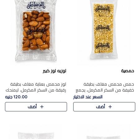
حمصية
لوزيه لوز كبير
حمص محمص مغلف بطبقة
لوز محمص بعناية مغلف بطبقة
خفيفة من السكر المكرمل، يجمع
رقيقة من السكر المكرمل، ليمنحك
بين القرمشة المميزة والطعم
قرمشة راقية ونكهة غنية تبرز
السعر عند الاختيار
120.00 جنيه
الشرقي الأصيل في واحدة من أشهر
فخامة اللوز في كل قطعة.
أضف
أضف
حلويات الموسم.