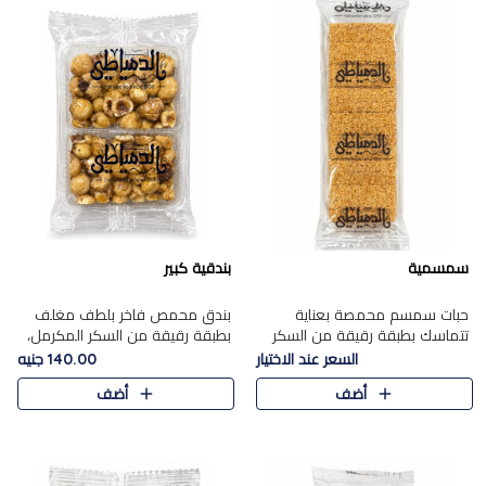
سمسمية
بندقية كبير
حبات سمسم محمصة بعناية
بندق محمص فاخر بلطف مغلف
تتماسك بطبقة رقيقة من السكر
بطبقة رقيقة من السكر المكرمل،
المكرمل، لتقدم طعم السمسم
يجمع بين النكهة الغنية ناتي
السعر عند الاختيار
140.00 جنيه
المميز وقرمشتة التي ارتبطت ببهجة
والقرمشة الراقية المرضية في
أضف
أضف
المولد عبر الأجيال.
حلوى شرقية أنيقه بطابع مميز.