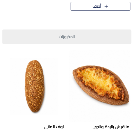
قرمشة مميزة ونكهة غنية في كل
أضف
قطعة. تجمع بين المذاق..
المخبوزات
مناقيش بالردة والجبن
لوف المانى