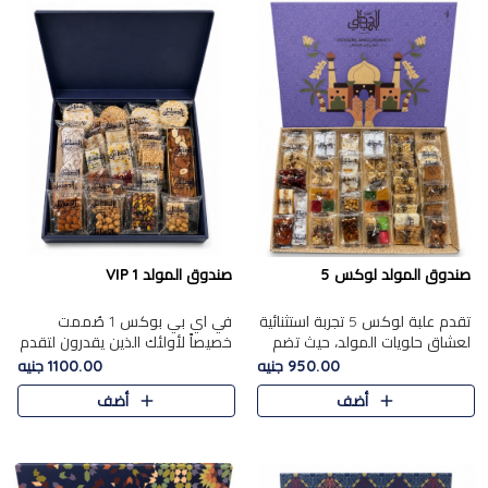
صندوق المولد لوكس 5
صندوق المولد VIP 1
تقدم علبة لوكس 5 تجربة استثنائية
في اي بي بوكس 1 صُممت
لعشاق حلويات المولد، حيث تضم
خصيصاً لأولئك الذين يقدرون لتقدم
42 قطعة من تشكيلة فاخرة تجمع
تجربة استثنائية بوكس تجمع بين
950.00 جنيه
1100.00 جنيه
بين أشهر الأصناف التقليدية وأصناف
أفخر حلويات المولد المصري مع
أضف
أضف
مميزة مختارة بع..
تشكيلة مختارة من الأصناف ..