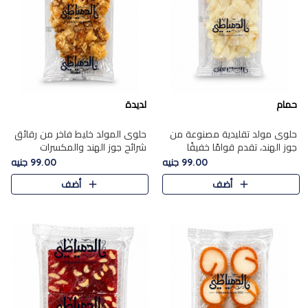
حمام
لديدة
حلوى مولد تقليدية مصنوعة من
حلوى المولد خليط فاخر من رقائق
جوز الهند، تقدم قوامًا خفيفًا
شرائح جوز الهند والمكسرات
ونكهة شرقية أصيلة تجسد روح
المحمصة، متماسك بشراب حلاوة
99.00 جنيه
99.00 جنيه
الـموسم الأعياد.
الكراميل الخفيفة ليمنحك قرمشة
أضف
أضف
غنية ومذاقًا شرقيًا أصيلً..