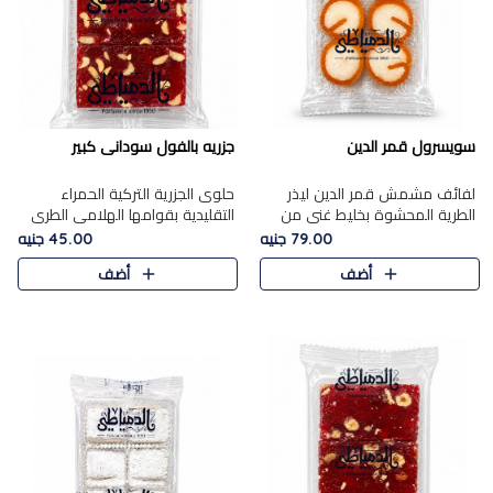
سويسرول قمر الدين
جزريه بالفول سودانى كبير
لفائف مشمش قمر الدين ليذر
حلوى الجزرية التركية الحمراء
الطرية المحشوة بخليط غني من
التقليدية بقوامها الهلامي الطري
جوز الهند الأبيض والمكسرات
ولونها الأحمر المميز، محشوة
79.00 جنيه
45.00 جنيه
الفاخرة، يقدم المذاق الحلو
بسخاء بالفول السوداني المحمص
أضف
أضف
الطبيعي لقمر الدين و تجمع بين
لتمنحك توازنًا رائعًا ..
حل..