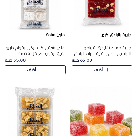
جزرية بالبندق كبير
ملبن سادة
جزرية حمراء تقليدية بقوامها
ملبن شرقي كلاسيكي بقوام طريو
الهلامي الطري، غنية بحبات البندق
رقيق يذوب مع كل قضمة،
الفاخرة التي تضيف قرمشة راقية
مغطى بطبقة ناعمة من السكر
65.00 جنيه
55.00 جنيه
إلى قوامها الناعم، لتقدم مزيجًا
البودرة ليقدم المذاق الأصيل الذي
أضف
أضف
متوازنًا من النكه..
ارتبط بحلويات المولد التقليدي..