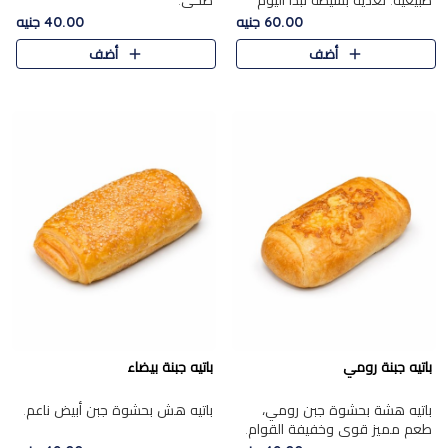
طبيعية. تغذية بسيطة تبدأ اليوم
صحي.
بشكل صحيح.
60.00 جنيه
40.00 جنيه
أضف
أضف
باتيه جبنة رومي
باتيه جبنة بيضاء
باتيه هشة بحشوة جبن رومي،
باتيه هش بحشوة جبن أبيض ناعم.
طعم مميز قوي وخفيفة القوام.