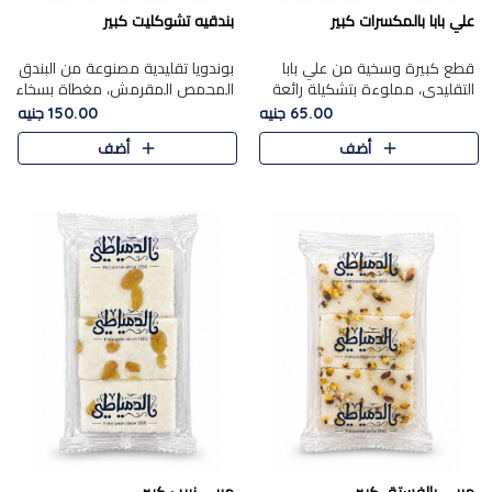
علي بابا بالمكسرات كبير
بندقيه تشوكليت كبير
قطع كبيرة وسخية من علي بابا
بوندويا تقليدية مصنوعة من البندق
التقليدي، مملوءة بتشكيلة رائعة
المحمص المقرمش، مغطاة بسخاء
من المكسرات المحمصة المحمرة.
بشوكولاتة فاخرة غنية لتحقيق
65.00 جنيه
150.00 جنيه
التوازن المثالي بين قوام القرمشة
أضف
أضف
ونكهة الشوكولاتة ا..