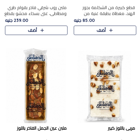
قطع كبيرة من الشكلمة بجوز
ملبن روب شرقي فاخر بقوام طري
الهند، مغطاة بطبقة غنية من
ومطاطي، غني بسخاء محشو بقطع
الشوكولاتة الفاخرة لتجمع بين
عين الجمل والبندق المحمص التي
85.00 جنيه
239.00 جنيه
القوام الطري من الداخل مركز جوز
تضيف قرمشة مميزة مُرضية
أضف
أضف
الهند المطاطي والمذاق الغن..
ونكهة جوزية غنية في كل
قضمة...
مربى باللوز كبير
ملبن عين الجمل الفاخر باللوز