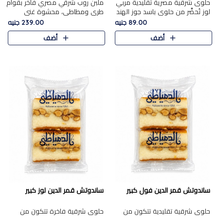
حلوى شرقية مصرية تقليدية مربي
ملبن روب شرقي مصري فاخر بقوام
لوز تُحضَّر من حلوى باسد جوز الهند
طري ومطاطي، محشوة غني
بقوام طري ومذاق غني، وتُزين
بسخاء بقطع عين الجمل واللوز
89.00 جنيه
239.00 جنيه
وتغطاه بقطع اللوز الفاخر التي
الفاخر التي تضيف قرمشة مميزة
أضف
أضف
تضيف لمسة مميزة م..
ومرضية ونكهة ناتي غنية في كل
قض..
ساندوتش قمر الدين فول كبير
ساندوتش قمر الدين لوز كبير
حلوى شرقية تقليدية تتكون من
حلوى شرقية فاخرة تتكون من