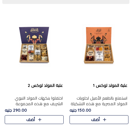
علبة المولد لوكس 1
علبة المولد لوكس 2
استمتع بالطعم الأصيل لحلويات
احتفلوا بنكهات المولد النبوي
المولد المصرية مع هذه التشكيلة
الشريف مع هذه المجموعة
المختارة بعناية من 9 قطع. تتضمن
الفاخرة المكونة من 19 قطعة،
150.00 جنيه
290.00 جنيه
التشكيلة جوزرية مع فول،ملبان
والتي تم اختيارها بعناية فائقة لتُبرز
أضف
أضف
سادة، ملبان
تشكيلة واسعة من الحلويات
التقليدية المفضلة. تشمل
المجموعة .....