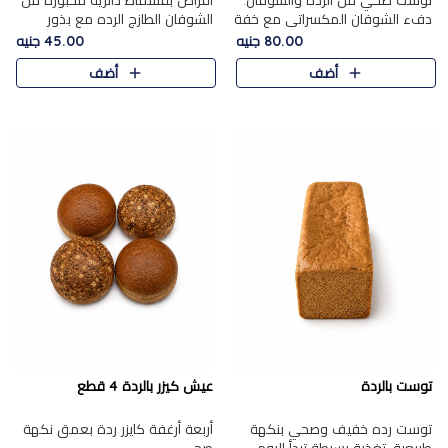
توست صحي من الرده والشوفان.
أقراص بقسماط دائرية مخبوزة من
دفء الشوفان المكسراتي مع خفة
الشوفان الطازج الرده مع بذور
الرده في كل شريحة.
مختارة. قرمشة الحبوب والبذور،
80.00 جنيه
45.00 جنيه
بداية صحية لكل صباح.
أضف
أضف
توست بالردة
عيش كيزر بالردة 4 قطع
توست رده خفيف وصحي بنكهة
أربعة أرغفة كايزر ردة بعمق نكهة