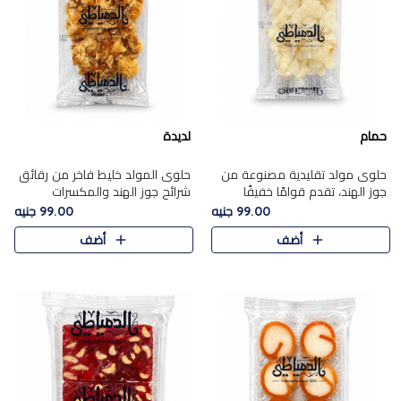
حمام
لديدة
حلوى مولد تقليدية مصنوعة من
حلوى المولد خليط فاخر من رقائق
جوز الهند، تقدم قوامًا خفيفًا
شرائح جوز الهند والمكسرات
ونكهة شرقية أصيلة تجسد روح
المحمصة، متماسك بشراب حلاوة
99.00 جنيه
99.00 جنيه
الـموسم الأعياد.
الكراميل الخفيفة ليمنحك قرمشة
أضف
أضف
غنية ومذاقًا شرقيًا أصيلً..