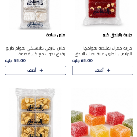
جزرية بالبندق كبير
ملبن سادة
جزرية حمراء تقليدية بقوامها
ملبن شرقي كلاسيكي بقوام طريو
الهلامي الطري، غنية بحبات البندق
رقيق يذوب مع كل قضمة،
الفاخرة التي تضيف قرمشة راقية
مغطى بطبقة ناعمة من السكر
65.00 جنيه
55.00 جنيه
إلى قوامها الناعم، لتقدم مزيجًا
البودرة ليقدم المذاق الأصيل الذي
أضف
أضف
متوازنًا من النكه..
ارتبط بحلويات المولد التقليدي..