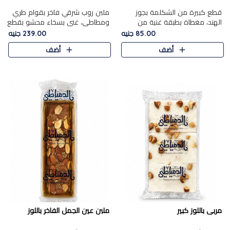
قطع كبيرة من الشكلمة بجوز
ملبن روب شرقي فاخر بقوام طري
الهند، مغطاة بطبقة غنية من
ومطاطي، غني بسخاء محشو بقطع
الشوكولاتة الفاخرة لتجمع بين
عين الجمل والبندق المحمص التي
85.00 جنيه
239.00 جنيه
القوام الطري من الداخل مركز جوز
تضيف قرمشة مميزة مُرضية
أضف
أضف
الهند المطاطي والمذاق الغن..
ونكهة جوزية غنية في كل
قضمة...
مربى باللوز كبير
ملبن عين الجمل الفاخر باللوز