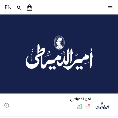
EN
امير الدمياطي