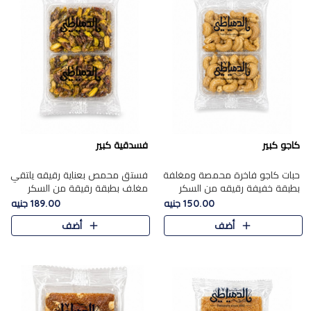
كاجو كبير
فسدقية كبير
حبات كاجو فاخرة محمصة ومغلفة
فستق محمص بعناية رقيقه يلتقي
بطبقة خفيفة رقيقه من السكر
مغلف بطبقة رقيقة من السكر
المكرمل، تجمع بين توازن النعومة
المكرمل، ليقدم مذاقًا فاخرًا حلوي
150.00 جنيه
189.00 جنيه
زبدية غنية فاخرة والقرمشة
شرقية فاخرة ونكهة غنية ناتي تميز
أضف
أضف
المرضية في حلوى شرقية بطاب..
كل قطعة و قوام هش