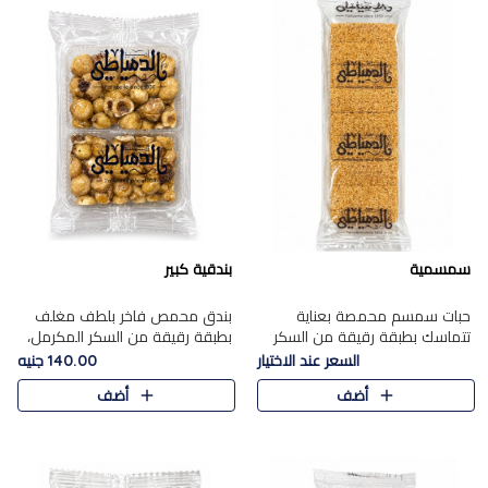
سمسمية
بندقية كبير
حبات سمسم محمصة بعناية
بندق محمص فاخر بلطف مغلف
تتماسك بطبقة رقيقة من السكر
بطبقة رقيقة من السكر المكرمل،
المكرمل، لتقدم طعم السمسم
يجمع بين النكهة الغنية ناتي
السعر عند الاختيار
140.00 جنيه
المميز وقرمشتة التي ارتبطت ببهجة
والقرمشة الراقية المرضية في
أضف
أضف
المولد عبر الأجيال.
حلوى شرقية أنيقه بطابع مميز.