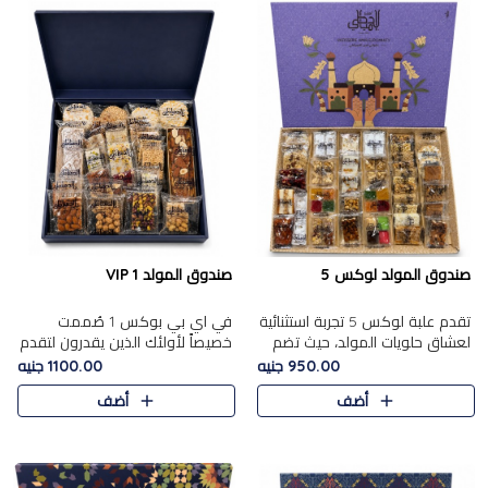
صندوق المولد لوكس 5
صندوق المولد VIP 1
تقدم علبة لوكس 5 تجربة استثنائية
في اي بي بوكس 1 صُممت
لعشاق حلويات المولد، حيث تضم
خصيصاً لأولئك الذين يقدرون لتقدم
42 قطعة من تشكيلة فاخرة تجمع
تجربة استثنائية بوكس تجمع بين
950.00 جنيه
1100.00 جنيه
بين أشهر الأصناف التقليدية وأصناف
أفخر حلويات المولد المصري مع
أضف
أضف
مميزة مختارة بع..
تشكيلة مختارة من الأصناف ..