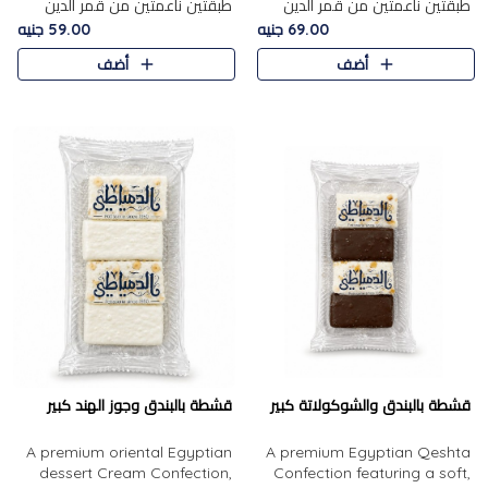
طبقتين ناعمتين من قمر الدين
طبقتين ناعمتين من قمر الدين
الفاخر، تتوسطهما حشوة غنية من
الفاخر، تتوسطهما حشوة غنية من
69.00 جنيه
59.00 جنيه
الفول السوداني المحمص، لتجمع
اللوز المحمص لتمنح مزيجًا متوازنًا
أضف
أضف
بين حلاوة المشمش الطبيعية..
من النعومة والقرمشة. ..
قشطة بالبندق والشوكولاتة كبير
قشطة بالبندق وجوز الهند كبير
A premium oriental Egyptian
A premium Egyptian Qeshta
dessert Cream Confection,
Confection featuring a soft,