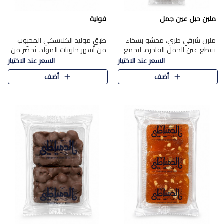
ملبن حبل عين جمل
فولية
ملبن شرقي طري، محشو بسخاء
طبق موليد الكلاسكي المحبوب
بقطع عين الجمل الفاخرة، ليجمع
من أشهر حلويات المولد، تُحضّر من
بين القوام الناعم وقرمشة الجوز
فول سوداني محمص بعناية
السعر عند الاختيار
السعر عند الاختيار
في مذاق شرقي أصيل.
ومغلف بطبقة رقيقة من السكر
أضف
أضف
المكرمل، لتمنحك قرمشة أصيلة
وم..