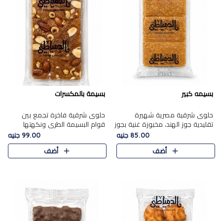
بسيمه كبير
بسيمة بالمكسرات
حلوى شرقية مصرية شهيرة
حلوى شرقية فاخرة تجمع بين
تقليدية جوز الهند، مخبوزة غنية بجوز
قوام البسيمة الطري ونكهتها
الهند، بلمسه ذهبية وتتميز بقوامها
الغنية، مزينة بتشكيلة مختارة من
85.00 جنيه
99.00 جنيه
المرمل وطعمها اللذيذ الذي يشبه
اللوز والبندق والمكسرات الفاخرة.
أضف
أضف
البسبوسة. تُخبز..
مزيج متوازن من القوام ..