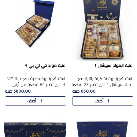
علبة المولد سبيشال 1
علبة مولد في اي بي 4
استمتع بتجربة تشكيلة راقية مع
استمتع بتجربة فاخرة مع علبة VIP
علبة سبيشال 1 التي تضم 28 قطعة
4 التي تضم 84 قطعة من أرقى
من تشكيلة مختارة بعناية من أفخر
حلويات المولد الشرقية، في تشكيلة
650.00 جنيه
3800.00 جنيه
حلويات المولد المصرية الأصلية
غنية تجمع بين الحلويات التقليدية
أضف
أضف
الشرقية. تحتوي ال..
والمكسرات الفاخرة. تحتوي العلبة
على.....