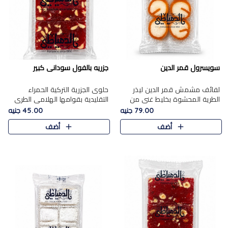
سويسرول قمر الدين
جزريه بالفول سودانى كبير
لفائف مشمش قمر الدين ليذر
حلوى الجزرية التركية الحمراء
الطرية المحشوة بخليط غني من
التقليدية بقوامها الهلامي الطري
جوز الهند الأبيض والمكسرات
ولونها الأحمر المميز، محشوة
79.00 جنيه
45.00 جنيه
الفاخرة، يقدم المذاق الحلو
بسخاء بالفول السوداني المحمص
أضف
أضف
الطبيعي لقمر الدين و تجمع بين
لتمنحك توازنًا رائعًا ..
حل..