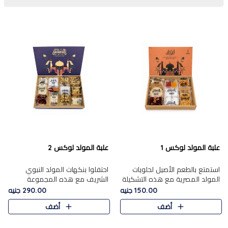
علبة المولد لوكس 1
علبة المولد لوكس 2
استمتع بالطعم الأصيل لحلويات
احتفلوا بنكهات المولد النبوي
المولد المصرية مع هذه التشكيلة
الشريف مع هذه المجموعة
المختارة بعناية من 9 قطع. تتضمن
الفاخرة المكونة من 19 قطعة،
150.00 جنيه
290.00 جنيه
التشكيلة جوزرية مع فول،ملبان
والتي تم اختيارها بعناية فائقة لتُبرز
أضف
أضف
سادة، ملبان
تشكيلة واسعة من الحلويات
التقليدية المفضلة. تشمل
المجموعة .....