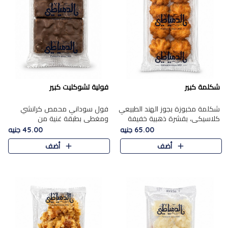
شكلمة كبير
فولية تشوكليت كبير
شكلمة مخبوزة بجوز الهند الطبيعي
فول سوداني محمص كرانشي
كلاسيكي، بقشرة ذهبية خفيفة
ومغطى بطبقة غنية من
وقلب طري رطب يذوب في الفم،
الشوكولاتة، يجمع بين طعم
65.00 جنيه
45.00 جنيه
تمنحك المذاق الشرقي الحلو الأصيل
القرمشة الأصيلة الكلاسكيكية
أضف
أضف
التقليدي في كل لقمة.
التقليدية للفول السوداني وحلاوة
الشوكولاتة ا..