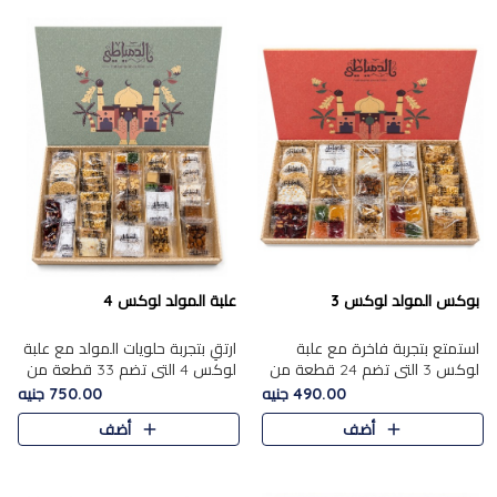
بوكس المولد لوكس 3
علبة المولد لوكس 4
استمتع بتجربة فاخرة مع علبة
ارتقِ بتجربة حلويات المولد مع علبة
لوكس 3 التي تضم 24 قطعة من
لوكس 4 التي تضم 33 قطعة من
أشهر حلويات المولد الشرقية
تشكيلة فاخرة ومتنوعة من أشهر
490.00 جنيه
750.00 جنيه
المختارة بعناية. تحتوي التشكيلة
الأصناف الشرقية. تحتوي العلبة على
أضف
أضف
على الجزرية بالفول، والملب..
الجزرية بالفول،..