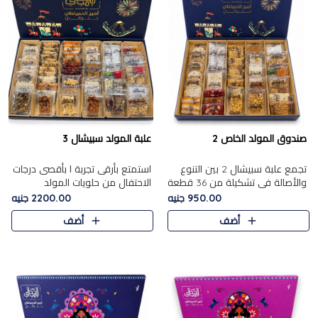
صندوق المولد الخاص 2
علبة المولد سبيشال 3
تجمع علبة سبيشال 2 بين التنوع
استمتع بأرقى تجربة ا بأقصى درجات
والأصالة في تشكيلة من 36 قطعة
الاحتفال من حلويات المولد
تضم أشهر حلويات المولد الشرقية.
المصريه الأصيلة مع هذه الفخامة
950.00 جنيه
2200.00 جنيه
تحتوي العلبة على الجزرية بالفول،
مع علبة سبيشال 3 التي تضم 56
أضف
أضف
والجزرية بالبن..
قطعة من تشكيلة استثن..