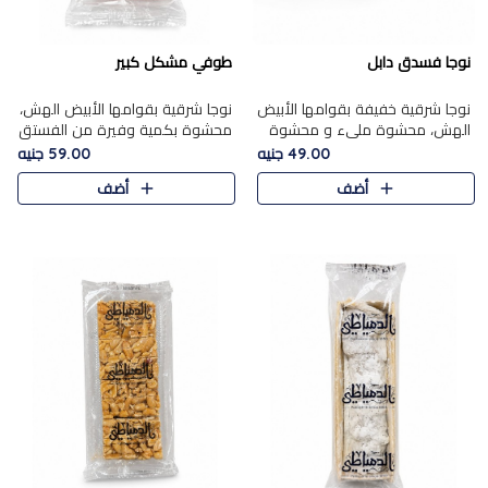
نوجا فسدق دابل
طوفي مشكل كبير
نوجا شرقية خفيفة بقوامها الأبيض
نوجا شرقية بقوامها الأبيض الهش،
الهش، محشوة مليء و محشوة
محشوة بكمية وفيرة من الفستق
بـكمية وفيرة من الفستق الفاخر
الفاخر لتمنحك نكهة غنية وقرمشة
49.00 جنيه
59.00 جنيه
لتمنحك نكهة مكسرات غنية
مميزة في كل قطعة، لتجربة تجمع
أضف
أضف
وقرمشة مميزة في كل قطعة و
بين الفخامة والمذاق..
قضم..