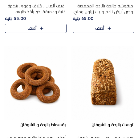
منقوشه طازجة بالرده المحمصة
رغيف ألماني كثيف وقوي بنكهة
وجبن أبيض ناعم وزيت زيتون وملح،
غنية وعميقة. خبز يأخذ طابعه
مباشرة من الفرن.الرده مع نعومة
بجدية.
65.00 جنيه
55.00 جنيه
الجبن فوق عجينة طازجة.
أضف
أضف
توست بالردة و الشوفان
بقسماط بالردة و الشوفان