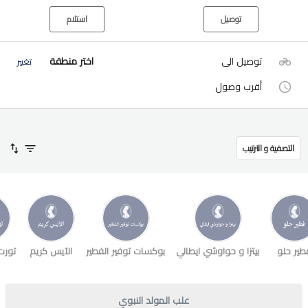
توصيل
استلام
توصيل الى
اختر منطقة
تغيير
أقرب وصول
التصفية و الترتيب
طير حلو
بيتزا و حواوشي ايطالي
بوكسات توفير الفطير
الآيس كريم
تورت
علب المولد النبوي