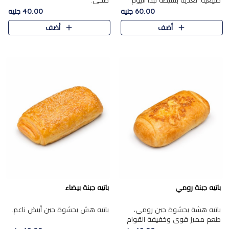
طبيعية. تغذية بسيطة تبدأ اليوم
صحي.
بشكل صحيح.
60.00 جنيه
40.00 جنيه
أضف
أضف
باتيه جبنة رومي
باتيه جبنة بيضاء
باتيه هشة بحشوة جبن رومي،
باتيه هش بحشوة جبن أبيض ناعم.
طعم مميز قوي وخفيفة القوام.