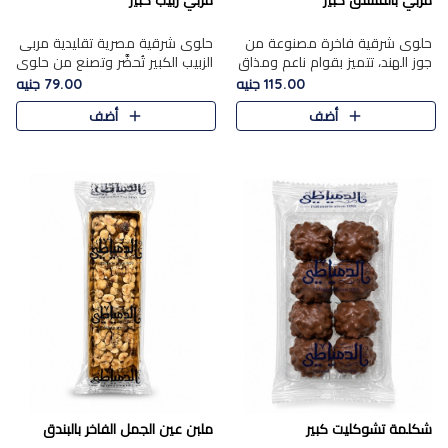
مربي بالفستق كبير
مربي زبيب كبير
حلوى شرقية فاخرة مصنوعة من
حلوى شرقية مصرية تقليدية مربى
جوز الهند، تتميز بقوام ناعم ومذاق
الزبيب الكبير تُحضَّر وتصنع من حلوي
غني، وتزين بقطع من الفستق
جوز الهند باسد بقوام طري ومذاق
115.00 جنيه
79.00 جنيه
الفاخر التي تضيف عليها قرمشة
غني، وتُزين وتغطا بحبات الزبيب
أضف
أضف
خفيفة.
الذهبي التي ..
شكلمة تشوكليت كبير
ملبن عين الجمل الفاخر بالبندق