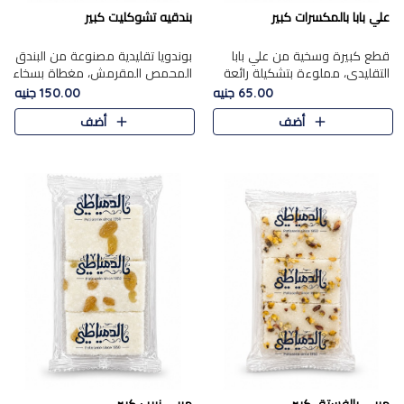
علي بابا بالمكسرات كبير
بندقيه تشوكليت كبير
قطع كبيرة وسخية من علي بابا
بوندويا تقليدية مصنوعة من البندق
التقليدي، مملوءة بتشكيلة رائعة
المحمص المقرمش، مغطاة بسخاء
من المكسرات المحمصة المحمرة.
بشوكولاتة فاخرة غنية لتحقيق
65.00 جنيه
150.00 جنيه
التوازن المثالي بين قوام القرمشة
أضف
أضف
ونكهة الشوكولاتة ا..