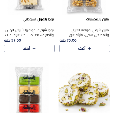
ملبن بالمكسرات
نوجا بالفول السوداني
ملبن شرقي بقوامه الطري
نوجا شرقية بقوامها الأبيض الهش
والمضغي سخي، مليئة غني
والخفيف، معبأة بسخاء غنية بحبات
بتشكيلة فاخرة من المكسرات
الفول السوداني المحمص التي
75.00 جنيه
59.00 جنيه
مشكلة المختارة التي تقدم تضيف
يقدم تضيف قرمشة مميزة مرضية
أضف
أضف
قرمشة مميزة مرضية ونكهة
وتوازنًا رائعًا مع حلا..
مكسرات غنية ف..