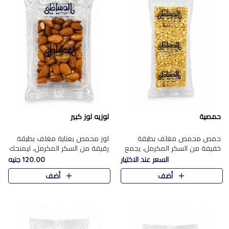
حمصية
لوزيه لوز كبير
حمص محمص مغلف بطبقة
لوز محمص بعناية مغلف بطبقة
خفيفة من السكر المكرمل، يجمع
رقيقة من السكر المكرمل، ليمنحك
بين القرمشة المميزة والطعم
قرمشة راقية ونكهة غنية تبرز
السعر عند الاختيار
120.00 جنيه
الشرقي الأصيل في واحدة من أشهر
فخامة اللوز في كل قطعة.
أضف
أضف
حلويات الموسم.