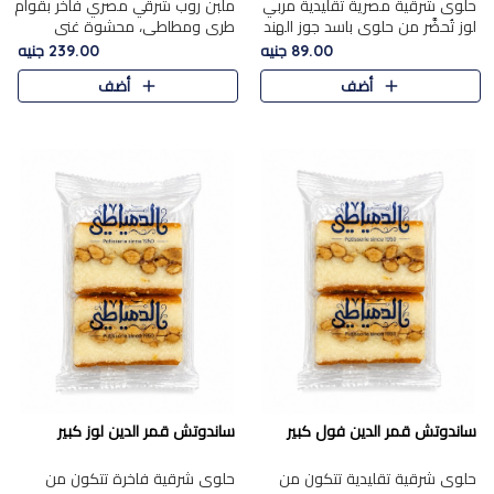
حلوى شرقية مصرية تقليدية مربي
ملبن روب شرقي مصري فاخر بقوام
لوز تُحضَّر من حلوى باسد جوز الهند
طري ومطاطي، محشوة غني
بقوام طري ومذاق غني، وتُزين
بسخاء بقطع عين الجمل واللوز
89.00 جنيه
239.00 جنيه
وتغطاه بقطع اللوز الفاخر التي
الفاخر التي تضيف قرمشة مميزة
أضف
أضف
تضيف لمسة مميزة م..
ومرضية ونكهة ناتي غنية في كل
قض..
ساندوتش قمر الدين فول كبير
ساندوتش قمر الدين لوز كبير
حلوى شرقية تقليدية تتكون من
حلوى شرقية فاخرة تتكون من