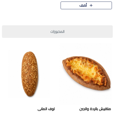
قرمشة مميزة ونكهة غنية في كل
أضف
قطعة. تجمع بين المذاق..
المخبوزات
مناقيش بالردة والجبن
لوف المانى