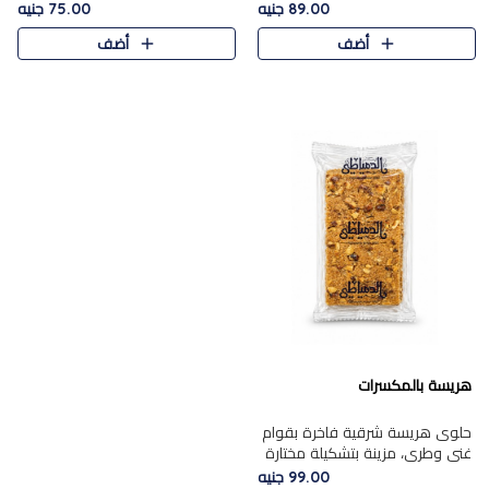
featuring a soft, creamy
creamy texture paired with a
89.00 جنيه
75.00 جنيه
texture and the distinctive
rich layer of premium
أضف
أضف
flavor of roasted hazelnuts.
chocolate and the distinctive
Smoo..
flav..
هريسة بالمكسرات
حلوى هريسة شرقية فاخرة بقوام
غني وطري، مزينة بتشكيلة مختارة
من المكسرات الفاخرة التي تضيف
99.00 جنيه