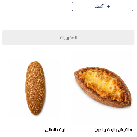
قرمشة مميزة ونكهة غنية في كل
أضف
قطعة. تجمع بين المذاق..
المخبوزات
مناقيش بالردة والجبن
لوف المانى