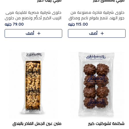
مربي بالفستق كبير
مربي زبيب كبير
حلوى شرقية فاخرة مصنوعة من
حلوى شرقية مصرية تقليدية مربى
جوز الهند، تتميز بقوام ناعم ومذاق
الزبيب الكبير تُحضَّر وتصنع من حلوي
غني، وتزين بقطع من الفستق
جوز الهند باسد بقوام طري ومذاق
115.00 جنيه
79.00 جنيه
الفاخر التي تضيف عليها قرمشة
غني، وتُزين وتغطا بحبات الزبيب
أضف
أضف
خفيفة.
الذهبي التي ..
شكلمة تشوكليت كبير
ملبن عين الجمل الفاخر بالبندق