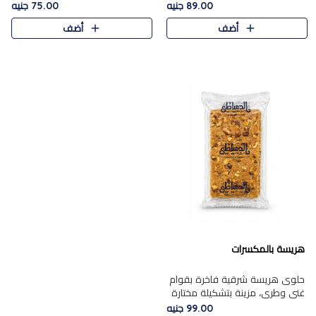
featuring a soft, creamy
creamy texture paired with a
89.00 جنيه
75.00 جنيه
texture and the distinctive
rich layer of premium
أضف
أضف
flavor of roasted hazelnuts.
chocolate and the distinctive
Smoo..
flav..
هريسة بالمكسرات
حلوى هريسة شرقية فاخرة بقوام
غني وطري، مزينة بتشكيلة مختارة
من المكسرات الفاخرة التي تضيف
99.00 جنيه