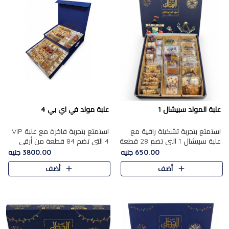
علبة المولد سبيشال 1
علبة مولد في اي بي 4
استمتع بتجربة تشكيلة راقية مع
استمتع بتجربة فاخرة مع علبة VIP
علبة سبيشال 1 التي تضم 28 قطعة
4 التي تضم 84 قطعة من أرقى
من تشكيلة مختارة بعناية من أفخر
حلويات المولد الشرقية، في تشكيلة
650.00 جنيه
3800.00 جنيه
حلويات المولد المصرية الأصلية
غنية تجمع بين الحلويات التقليدية
أضف
أضف
الشرقية. تحتوي ال..
والمكسرات الفاخرة. تحتوي العلبة
على.....