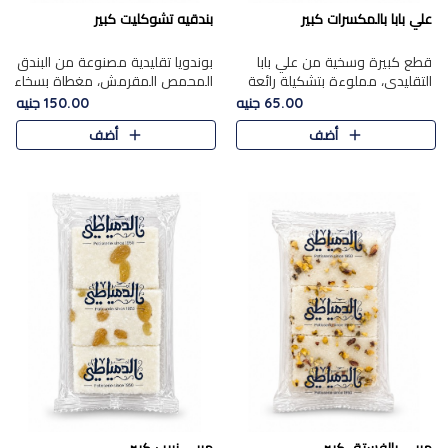
علي بابا بالمكسرات كبير
بندقيه تشوكليت كبير
قطع كبيرة وسخية من علي بابا
بوندويا تقليدية مصنوعة من البندق
التقليدي، مملوءة بتشكيلة رائعة
المحمص المقرمش، مغطاة بسخاء
من المكسرات المحمصة المحمرة.
بشوكولاتة فاخرة غنية لتحقيق
65.00 جنيه
150.00 جنيه
التوازن المثالي بين قوام القرمشة
أضف
أضف
ونكهة الشوكولاتة ا..