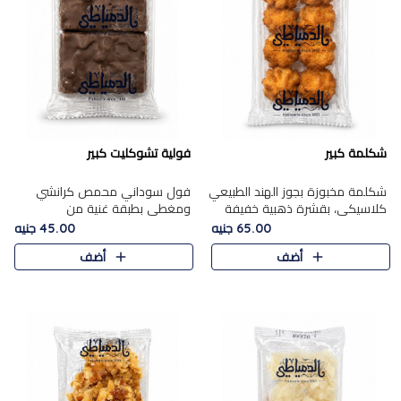
شكلمة كبير
فولية تشوكليت كبير
شكلمة مخبوزة بجوز الهند الطبيعي
فول سوداني محمص كرانشي
كلاسيكي، بقشرة ذهبية خفيفة
ومغطى بطبقة غنية من
وقلب طري رطب يذوب في الفم،
الشوكولاتة، يجمع بين طعم
65.00 جنيه
45.00 جنيه
تمنحك المذاق الشرقي الحلو الأصيل
القرمشة الأصيلة الكلاسكيكية
أضف
أضف
التقليدي في كل لقمة.
التقليدية للفول السوداني وحلاوة
الشوكولاتة ا..