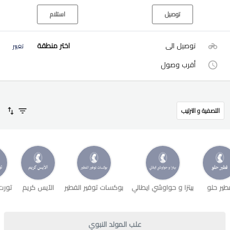
توصيل
استلام
توصيل الى
اختر منطقة
تغيير
أقرب وصول
التصفية و الترتيب
طير حلو
بيتزا و حواوشي ايطالي
بوكسات توفير الفطير
الآيس كريم
تورت
علب المولد النبوي