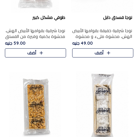
نوجا فسدق دابل
طوفي مشكل كبير
نوجا شرقية خفيفة بقوامها الأبيض
نوجا شرقية بقوامها الأبيض الهش،
الهش، محشوة مليء و محشوة
محشوة بكمية وفيرة من الفستق
بـكمية وفيرة من الفستق الفاخر
الفاخر لتمنحك نكهة غنية وقرمشة
49.00 جنيه
59.00 جنيه
لتمنحك نكهة مكسرات غنية
مميزة في كل قطعة، لتجربة تجمع
أضف
أضف
وقرمشة مميزة في كل قطعة و
بين الفخامة والمذاق..
قضم..