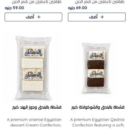
طبقتين ناعمتين من قمر الدين
طبقتين ناعمتين من قمر الدين
الفاخر، تتوسطهما حشوة غنية من
الفاخر، تتوسطهما حشوة غنية من
69.00 جنيه
59.00 جنيه
الفول السوداني المحمص، لتجمع
اللوز المحمص لتمنح مزيجًا متوازنًا
أضف
أضف
بين حلاوة المشمش الطبيعية..
من النعومة والقرمشة. ..
قشطة بالبندق والشوكولاتة كبير
قشطة بالبندق وجوز الهند كبير
A premium oriental Egyptian
A premium Egyptian Qeshta
dessert Cream Confection,
Confection featuring a soft,