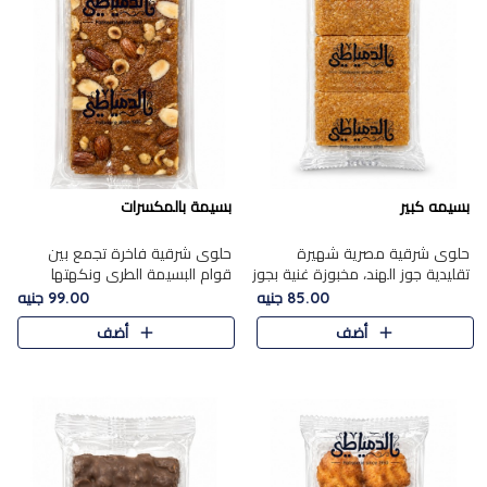
بسيمه كبير
بسيمة بالمكسرات
حلوى شرقية مصرية شهيرة
حلوى شرقية فاخرة تجمع بين
تقليدية جوز الهند، مخبوزة غنية بجوز
قوام البسيمة الطري ونكهتها
الهند، بلمسه ذهبية وتتميز بقوامها
الغنية، مزينة بتشكيلة مختارة من
85.00 جنيه
99.00 جنيه
المرمل وطعمها اللذيذ الذي يشبه
اللوز والبندق والمكسرات الفاخرة.
أضف
أضف
البسبوسة. تُخبز..
مزيج متوازن من القوام ..