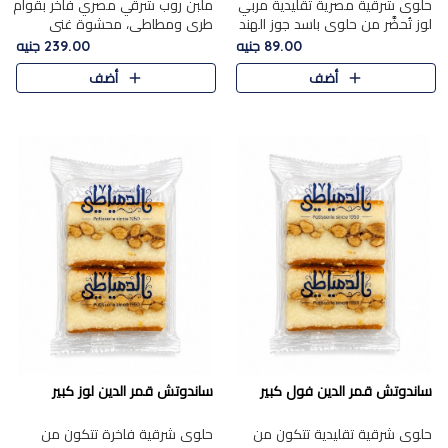
حلوى شرقية مصرية تقليدية مربي
ملبن روب شرقي مصري فاخر بقوام
لوز تُحضَّر من حلوى باسد جوز الهند
طري ومطاطي، محشوة غني
بقوام طري ومذاق غني، وتُزين
بسخاء بقطع عين الجمل واللوز
89.00 جنيه
239.00 جنيه
وتغطاه بقطع اللوز الفاخر التي
الفاخر التي تضيف قرمشة مميزة
أضف
أضف
تضيف لمسة مميزة م..
ومرضية ونكهة ناتي غنية في كل
قض..
ساندوتش قمر الدين فول كبير
ساندوتش قمر الدين لوز كبير
حلوى شرقية تقليدية تتكون من
حلوى شرقية فاخرة تتكون من