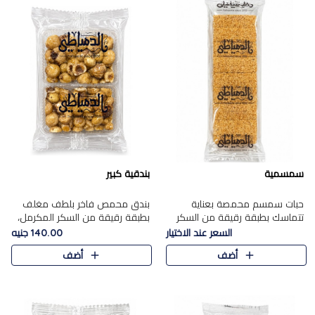
سمسمية
بندقية كبير
حبات سمسم محمصة بعناية
بندق محمص فاخر بلطف مغلف
تتماسك بطبقة رقيقة من السكر
بطبقة رقيقة من السكر المكرمل،
المكرمل، لتقدم طعم السمسم
يجمع بين النكهة الغنية ناتي
السعر عند الاختيار
140.00 جنيه
المميز وقرمشتة التي ارتبطت ببهجة
والقرمشة الراقية المرضية في
أضف
أضف
المولد عبر الأجيال.
حلوى شرقية أنيقه بطابع مميز.