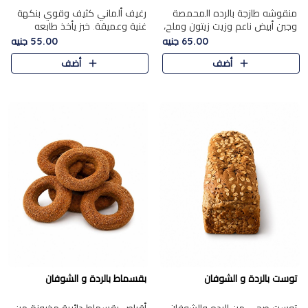
منقوشه طازجة بالرده المحمصة
رغيف ألماني كثيف وقوي بنكهة
وجبن أبيض ناعم وزيت زيتون وملح،
غنية وعميقة. خبز يأخذ طابعه
مباشرة من الفرن.الرده مع نعومة
بجدية.
65.00 جنيه
55.00 جنيه
الجبن فوق عجينة طازجة.
أضف
أضف
توست بالردة و الشوفان
بقسماط بالردة و الشوفان