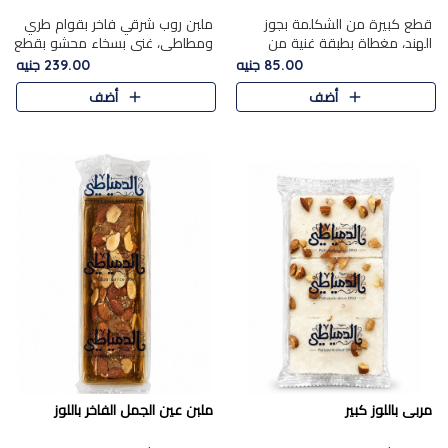
قطع كبيرة من الشكلمة بجوز
ملبن روب شرقي فاخر بقوام طري
الهند، مغطاة بطبقة غنية من
ومطاطي، غني بسخاء محشو بقطع
الشوكولاتة الفاخرة لتجمع بين
عين الجمل والبندق المحمص التي
85.00 جنيه
239.00 جنيه
القوام الطري من الداخل مركز جوز
تضيف قرمشة مميزة مُرضية
أضف
أضف
الهند المطاطي والمذاق الغن..
ونكهة جوزية غنية في كل
قضمة...
مربى باللوز كبير
ملبن عين الجمل الفاخر باللوز