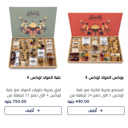
بوكس المولد لوكس 3
علبة المولد لوكس 4
استمتع بتجربة فاخرة مع علبة
ارتقِ بتجربة حلويات المولد مع علبة
لوكس 3 التي تضم 24 قطعة من
لوكس 4 التي تضم 33 قطعة من
أشهر حلويات المولد الشرقية
تشكيلة فاخرة ومتنوعة من أشهر
490.00 جنيه
750.00 جنيه
المختارة بعناية. تحتوي التشكيلة
الأصناف الشرقية. تحتوي العلبة على
أضف
أضف
على الجزرية بالفول، والملب..
الجزرية بالفول،..