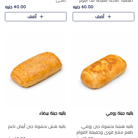
طبيعية. تغذية بسيطة تبدأ اليوم
صحي.
بشكل صحيح.
60.00 جنيه
40.00 جنيه
أضف
أضف
باتيه جبنة رومي
باتيه جبنة بيضاء
باتيه هشة بحشوة جبن رومي،
باتيه هش بحشوة جبن أبيض ناعم.
طعم مميز قوي وخفيفة القوام.