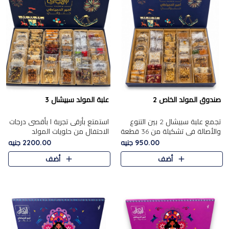
صندوق المولد الخاص 2
علبة المولد سبيشال 3
تجمع علبة سبيشال 2 بين التنوع
استمتع بأرقى تجربة ا بأقصى درجات
والأصالة في تشكيلة من 36 قطعة
الاحتفال من حلويات المولد
تضم أشهر حلويات المولد الشرقية.
المصريه الأصيلة مع هذه الفخامة
950.00 جنيه
2200.00 جنيه
تحتوي العلبة على الجزرية بالفول،
مع علبة سبيشال 3 التي تضم 56
أضف
أضف
والجزرية بالبن..
قطعة من تشكيلة استثن..