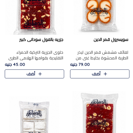
سويسرول قمر الدين
جزريه بالفول سودانى كبير
لفائف مشمش قمر الدين ليذر
حلوى الجزرية التركية الحمراء
الطرية المحشوة بخليط غني من
التقليدية بقوامها الهلامي الطري
جوز الهند الأبيض والمكسرات
ولونها الأحمر المميز، محشوة
79.00 جنيه
45.00 جنيه
الفاخرة، يقدم المذاق الحلو
بسخاء بالفول السوداني المحمص
أضف
أضف
الطبيعي لقمر الدين و تجمع بين
لتمنحك توازنًا رائعًا ..
حل..