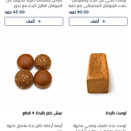
توست صحي من الرده والشوفان.
أقراص بقسماط دائرية مخبوزة من
دفء الشوفان المكسراتي مع خفة
الشوفان الطازج الرده مع بذور
الرده في كل شريحة.
مختارة. قرمشة الحبوب والبذور،
80.00 جنيه
45.00 جنيه
بداية صحية لكل صباح.
أضف
أضف
توست بالردة
عيش كيزر بالردة 4 قطع
توست رده خفيف وصحي بنكهة
أربعة أرغفة كايزر ردة بعمق نكهة