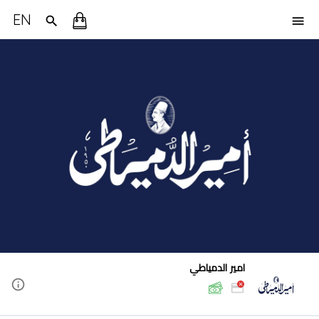
EN
امير الدمياطي