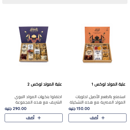
علبة المولد لوكس 1
علبة المولد لوكس 2
استمتع بالطعم الأصيل لحلويات
احتفلوا بنكهات المولد النبوي
المولد المصرية مع هذه التشكيلة
الشريف مع هذه المجموعة
المختارة بعناية من 9 قطع. تتضمن
الفاخرة المكونة من 19 قطعة،
150.00 جنيه
290.00 جنيه
التشكيلة جوزرية مع فول،ملبان
والتي تم اختيارها بعناية فائقة لتُبرز
أضف
أضف
سادة، ملبان
تشكيلة واسعة من الحلويات
التقليدية المفضلة. تشمل
المجموعة .....