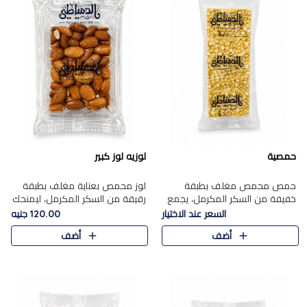
حمصية
لوزيه لوز كبير
حمص محمص مغلف بطبقة
لوز محمص بعناية مغلف بطبقة
خفيفة من السكر المكرمل، يجمع
رقيقة من السكر المكرمل، ليمنحك
بين القرمشة المميزة والطعم
قرمشة راقية ونكهة غنية تبرز
السعر عند الاختيار
120.00 جنيه
الشرقي الأصيل في واحدة من أشهر
فخامة اللوز في كل قطعة.
أضف
أضف
حلويات الموسم.