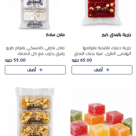
جزرية بالبندق كبير
ملبن سادة
جزرية حمراء تقليدية بقوامها
ملبن شرقي كلاسيكي بقوام طريو
الهلامي الطري، غنية بحبات البندق
رقيق يذوب مع كل قضمة،
الفاخرة التي تضيف قرمشة راقية
مغطى بطبقة ناعمة من السكر
65.00 جنيه
55.00 جنيه
إلى قوامها الناعم، لتقدم مزيجًا
البودرة ليقدم المذاق الأصيل الذي
أضف
أضف
متوازنًا من النكه..
ارتبط بحلويات المولد التقليدي..