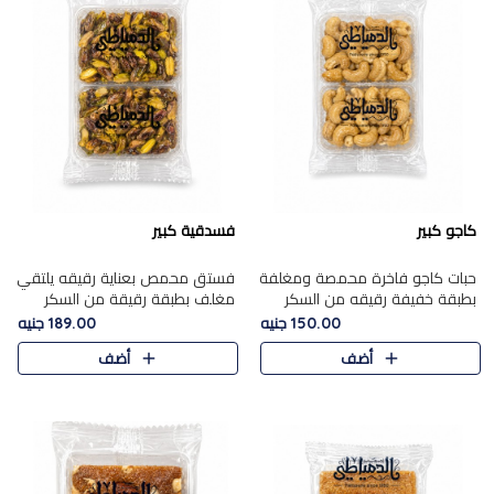
كاجو كبير
فسدقية كبير
حبات كاجو فاخرة محمصة ومغلفة
فستق محمص بعناية رقيقه يلتقي
بطبقة خفيفة رقيقه من السكر
مغلف بطبقة رقيقة من السكر
المكرمل، تجمع بين توازن النعومة
المكرمل، ليقدم مذاقًا فاخرًا حلوي
150.00 جنيه
189.00 جنيه
زبدية غنية فاخرة والقرمشة
شرقية فاخرة ونكهة غنية ناتي تميز
أضف
أضف
المرضية في حلوى شرقية بطاب..
كل قطعة و قوام هش