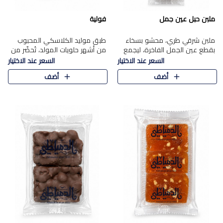
ملبن حبل عين جمل
فولية
ملبن شرقي طري، محشو بسخاء
طبق موليد الكلاسكي المحبوب
بقطع عين الجمل الفاخرة، ليجمع
من أشهر حلويات المولد، تُحضّر من
بين القوام الناعم وقرمشة الجوز
فول سوداني محمص بعناية
السعر عند الاختيار
السعر عند الاختيار
في مذاق شرقي أصيل.
ومغلف بطبقة رقيقة من السكر
أضف
أضف
المكرمل، لتمنحك قرمشة أصيلة
وم..