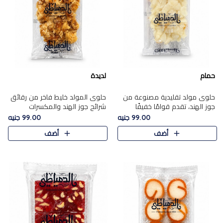
حمام
لديدة
حلوى مولد تقليدية مصنوعة من
حلوى المولد خليط فاخر من رقائق
جوز الهند، تقدم قوامًا خفيفًا
شرائح جوز الهند والمكسرات
ونكهة شرقية أصيلة تجسد روح
المحمصة، متماسك بشراب حلاوة
99.00 جنيه
99.00 جنيه
الـموسم الأعياد.
الكراميل الخفيفة ليمنحك قرمشة
أضف
أضف
غنية ومذاقًا شرقيًا أصيلً..