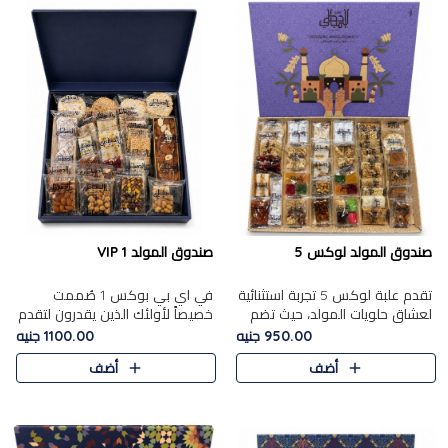
صندوق المولد لوكس 5
صندوق المولد VIP 1
تقدم علبة لوكس 5 تجربة استثنائية
في اي بي بوكس 1 صُممت
لعشاق حلويات المولد، حيث تضم
خصيصاً لأولئك الذين يقدرون لتقدم
42 قطعة من تشكيلة فاخرة تجمع
تجربة استثنائية بوكس تجمع بين
950.00 جنيه
1100.00 جنيه
بين أشهر الأصناف التقليدية وأصناف
أفخر حلويات المولد المصري مع
أضف
أضف
مميزة مختارة بع..
تشكيلة مختارة من الأصناف ..