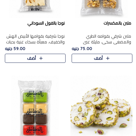
ملبن بالمكسرات
نوجا بالفول السوداني
ملبن شرقي بقوامه الطري
نوجا شرقية بقوامها الأبيض الهش
والمضغي سخي، مليئة غني
والخفيف، معبأة بسخاء غنية بحبات
بتشكيلة فاخرة من المكسرات
الفول السوداني المحمص التي
75.00 جنيه
59.00 جنيه
مشكلة المختارة التي تقدم تضيف
يقدم تضيف قرمشة مميزة مرضية
أضف
أضف
قرمشة مميزة مرضية ونكهة
وتوازنًا رائعًا مع حلا..
مكسرات غنية ف..