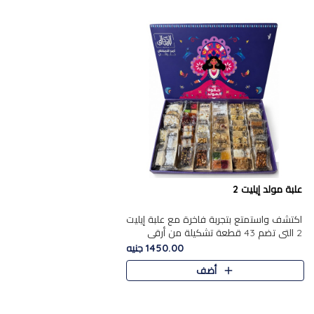
علبة مولد إيليت 2
اكتشف واستمتع بتجربة فاخرة مع علبة إيليت
2 التي تضم 43 قطعة تشكيلة من أرقى
حلويات المولد الشرقية المصرية الأصيلة
1450.00 جنيه
,معروضة بشكل جميل في علبة أ..
أضف