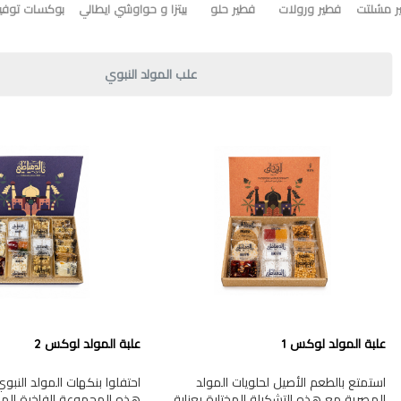
ر مشلتت
فطير ورولات
فطير حلو
بيتزا و حواوشي ايطالي
بوكسات توفير
علب المولد النبوي
علبة المولد لوكس 1
علبة المولد لوكس 2
استمتع بالطعم الأصيل لحلويات المولد
احتفلوا بنكهات المولد النب
المصرية مع هذه التشكيلة المختارة بعناية