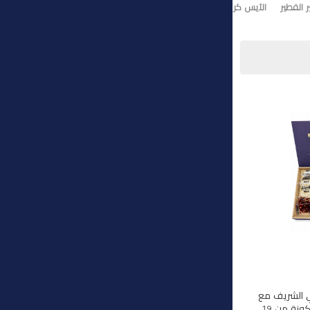
 الفطير
الآيس كريم
تورت ايس كريم
وي الشريف مع
هذه المجموعة الفاخرة المكونة من 19