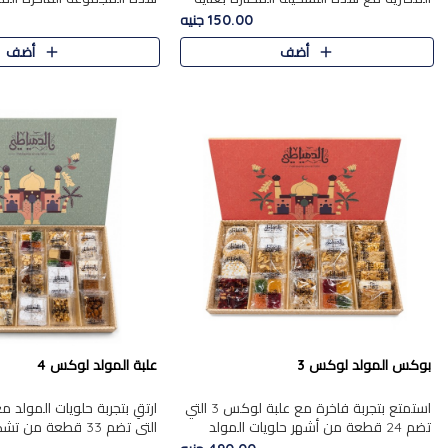
من 9 قطع. تتضمن التشكيلة جوزرية مع
قطعة، والتي تم اختيارها بعناية
150.00 جنيه
فول،ملبان سادة، ملبان
تشكيلة واسعة من الحلويات ا
أضف
أضف
المفضلة. تشمل المجموعة ...
بوكس المولد لوكس 3
علبة المولد لوكس 4
استمتع بتجربة فاخرة مع علبة لوكس 3 التي
تضم 24 قطعة من أشهر حلويات المولد
التي تضم 33 قطعة من
الشرقية المختارة بعناية. تحتوي التشكيلة على
ومتنوعة من أشهر الأصناف ا