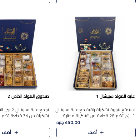
علبة المولد سبيشال 1
صندوق المولد الخاص 2
استمتع بتجربة تشكيلة راقية مع علبة سبيشال
تجمع علبة سب
1 التي تضم 28 قطعة من تشكيلة مختارة
ت
بعناية من أفخر حلويات المولد المصرية
المولد الشرقية. تحتوي العلبة
650.00 جنيه
الأصلية الشرقية. تحتوي ال..
بالفول، والجزرية بالبن..
أضف
أضف