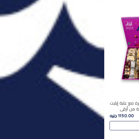
ة مع علبة إيليت
تشكليه 35 قطعة من أرقى
يلة ,معروضة
1150.00 جنيه
 في..