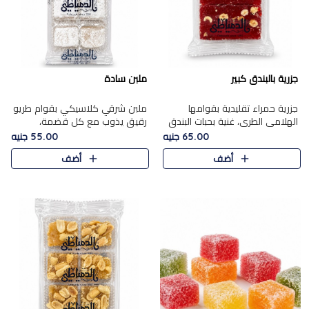
جزرية بالبندق كبير
ملبن سادة
جزرية حمراء تقليدية بقوامها
ملبن شرقي كلاسيكي بقوام طريو
الهلامي الطري، غنية بحبات البندق
رقيق يذوب مع كل قضمة،
الفاخرة التي تضيف قرمشة راقية
مغطى بطبقة ناعمة من السكر
65.00 جنيه
55.00 جنيه
إلى قوامها الناعم، لتقدم مزيجًا
البودرة ليقدم المذاق الأصيل الذي
أضف
أضف
متوازنًا من النكه..
ارتبط بحلويات المولد التقليدي..