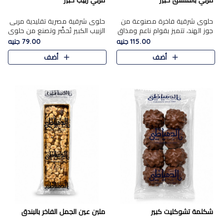
مربي بالفستق كبير
مربي زبيب كبير
حلوى شرقية فاخرة مصنوعة من
حلوى شرقية مصرية تقليدية مربى
جوز الهند، تتميز بقوام ناعم ومذاق
الزبيب الكبير تُحضَّر وتصنع من حلوي
غني، وتزين بقطع من الفستق
جوز الهند باسد بقوام طري ومذاق
115.00 جنيه
79.00 جنيه
الفاخر التي تضيف عليها قرمشة
غني، وتُزين وتغطا بحبات الزبيب
أضف
أضف
خفيفة.
الذهبي التي ..
شكلمة تشوكليت كبير
ملبن عين الجمل الفاخر بالبندق