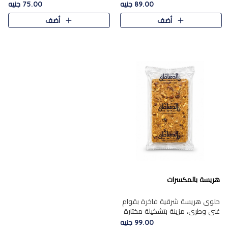
featuring a soft, creamy
creamy texture paired with a
89.00 جنيه
75.00 جنيه
texture and the distinctive
rich layer of premium
أضف
أضف
flavor of roasted hazelnuts.
chocolate and the distinctive
Smoo..
flav..
هريسة بالمكسرات
حلوى هريسة شرقية فاخرة بقوام
غني وطري، مزينة بتشكيلة مختارة
من المكسرات الفاخرة التي تضيف
99.00 جنيه