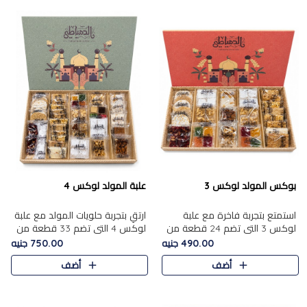
بوكس المولد لوكس 3
علبة المولد لوكس 4
استمتع بتجربة فاخرة مع علبة
ارتقِ بتجربة حلويات المولد مع علبة
لوكس 3 التي تضم 24 قطعة من
لوكس 4 التي تضم 33 قطعة من
أشهر حلويات المولد الشرقية
تشكيلة فاخرة ومتنوعة من أشهر
490.00 جنيه
750.00 جنيه
المختارة بعناية. تحتوي التشكيلة
الأصناف الشرقية. تحتوي العلبة على
أضف
أضف
على الجزرية بالفول، والملب..
الجزرية بالفول،..