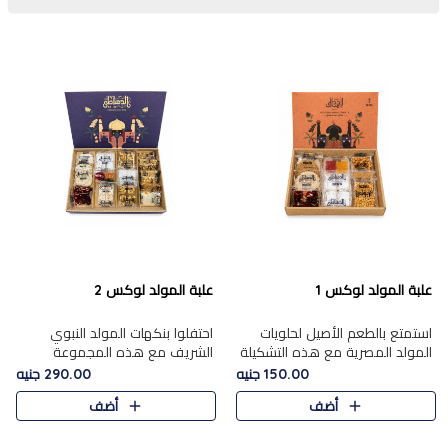
علبة المولد لوكس 1
علبة المولد لوكس 2
استمتع بالطعم الأصيل لحلويات
احتفلوا بنكهات المولد النبوي
المولد المصرية مع هذه التشكيلة
الشريف مع هذه المجموعة
المختارة بعناية من 9 قطع. تتضمن
الفاخرة المكونة من 19 قطعة،
150.00 جنيه
290.00 جنيه
التشكيلة جوزرية مع فول،ملبان
والتي تم اختيارها بعناية فائقة لتُبرز
أضف
أضف
سادة، ملبان
تشكيلة واسعة من الحلويات
التقليدية المفضلة. تشمل
المجموعة .....