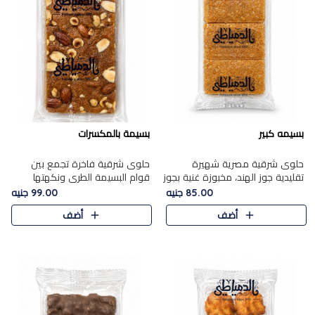
بسيمه كبير
بسيمة بالمكسرات
حلوى شرقية مصرية شهيرة
حلوى شرقية فاخرة تجمع بين
تقليدية جوز الهند، مخبوزة غنية بجوز
قوام البسيمة الطري ونكهتها
الهند، بلمسه ذهبية وتتميز بقوامها
الغنية، مزينة بتشكيلة مختارة من
85.00 جنيه
99.00 جنيه
المرمل وطعمها اللذيذ الذي يشبه
اللوز والبندق والمكسرات الفاخرة.
أضف
أضف
البسبوسة. تُخبز..
مزيج متوازن من القوام ..