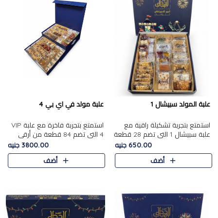
علبة المولد سبيشال 1
علبة مولد في اي بي 4
استمتع بتجربة تشكيلة راقية مع
استمتع بتجربة فاخرة مع علبة VIP
علبة سبيشال 1 التي تضم 28 قطعة
4 التي تضم 84 قطعة من أرقى
من تشكيلة مختارة بعناية من أفخر
حلويات المولد الشرقية، في تشكيلة
650.00 جنيه
3800.00 جنيه
حلويات المولد المصرية الأصلية
غنية تجمع بين الحلويات التقليدية
أضف
أضف
الشرقية. تحتوي ال..
والمكسرات الفاخرة. تحتوي العلبة
على.....