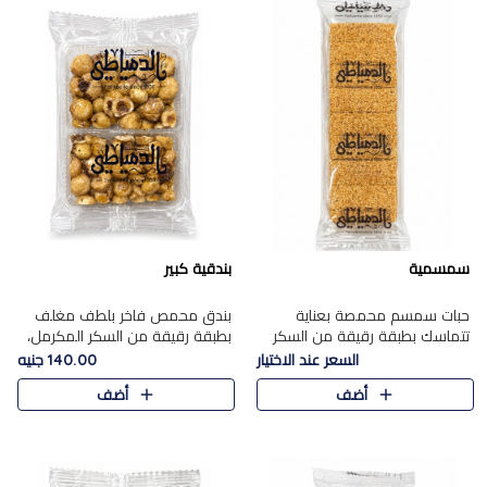
سمسمية
بندقية كبير
حبات سمسم محمصة بعناية
بندق محمص فاخر بلطف مغلف
تتماسك بطبقة رقيقة من السكر
بطبقة رقيقة من السكر المكرمل،
المكرمل، لتقدم طعم السمسم
يجمع بين النكهة الغنية ناتي
السعر عند الاختيار
140.00 جنيه
المميز وقرمشتة التي ارتبطت ببهجة
والقرمشة الراقية المرضية في
أضف
أضف
المولد عبر الأجيال.
حلوى شرقية أنيقه بطابع مميز.