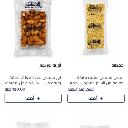
حمصية
لوزيه لوز كبير
حمص محمص مغلف بطبقة
لوز محمص بعناية مغلف بطبقة
خفيفة من السكر المكرمل، يجمع
رقيقة من السكر المكرمل، ليمنحك
بين القرمشة المميزة والطعم
قرمشة راقية ونكهة غنية تبرز
السعر عند الاختيار
120.00 جنيه
الشرقي الأصيل في واحدة من أشهر
فخامة اللوز في كل قطعة.
أضف
أضف
حلويات الموسم.