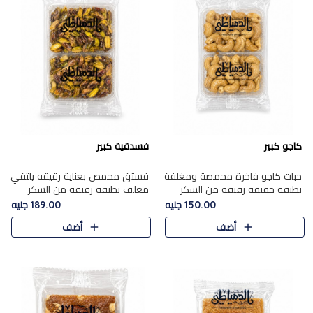
كاجو كبير
فسدقية كبير
حبات كاجو فاخرة محمصة ومغلفة
فستق محمص بعناية رقيقه يلتقي
بطبقة خفيفة رقيقه من السكر
مغلف بطبقة رقيقة من السكر
المكرمل، تجمع بين توازن النعومة
المكرمل، ليقدم مذاقًا فاخرًا حلوي
150.00 جنيه
189.00 جنيه
زبدية غنية فاخرة والقرمشة
شرقية فاخرة ونكهة غنية ناتي تميز
أضف
أضف
المرضية في حلوى شرقية بطاب..
كل قطعة و قوام هش