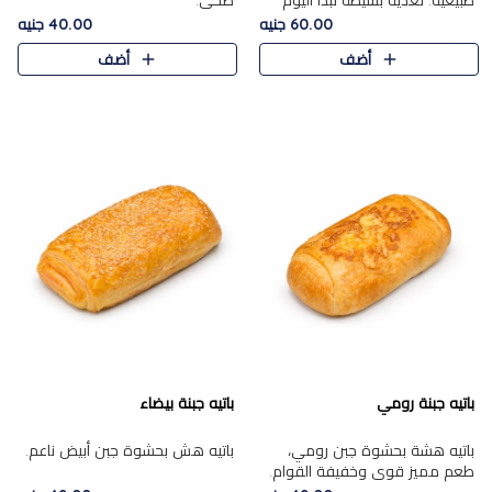
طبيعية. تغذية بسيطة تبدأ اليوم
صحي.
بشكل صحيح.
60.00 جنيه
40.00 جنيه
أضف
أضف
باتيه جبنة رومي
باتيه جبنة بيضاء
باتيه هشة بحشوة جبن رومي،
باتيه هش بحشوة جبن أبيض ناعم.
طعم مميز قوي وخفيفة القوام.