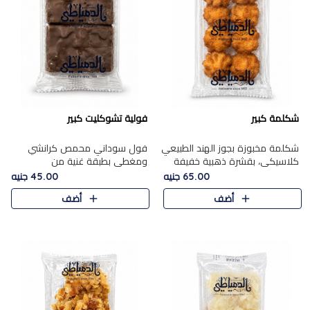
شكلمة كبير
فولية تشوكليت كبير
شكلمة مخبوزة بجوز الهند الطبيعي
فول سوداني محمص كرانشي
كلاسيكي، بقشرة ذهبية خفيفة
ومغطى بطبقة غنية من
وقلب طري رطب يذوب في الفم،
الشوكولاتة، يجمع بين طعم
65.00 جنيه
45.00 جنيه
تمنحك المذاق الشرقي الحلو الأصيل
القرمشة الأصيلة الكلاسكيكية
أضف
أضف
التقليدي في كل لقمة.
التقليدية للفول السوداني وحلاوة
الشوكولاتة ا..