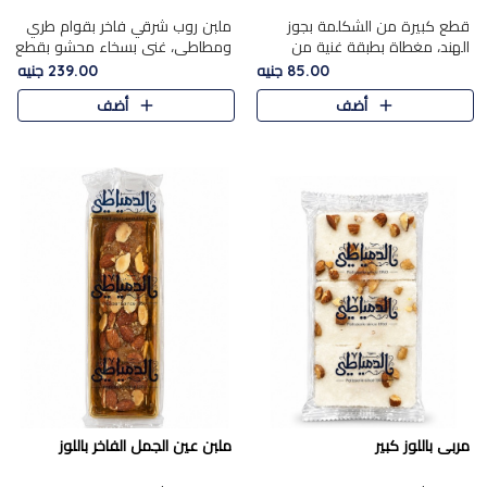
قطع كبيرة من الشكلمة بجوز
ملبن روب شرقي فاخر بقوام طري
الهند، مغطاة بطبقة غنية من
ومطاطي، غني بسخاء محشو بقطع
الشوكولاتة الفاخرة لتجمع بين
عين الجمل والبندق المحمص التي
85.00 جنيه
239.00 جنيه
القوام الطري من الداخل مركز جوز
تضيف قرمشة مميزة مُرضية
أضف
أضف
الهند المطاطي والمذاق الغن..
ونكهة جوزية غنية في كل
قضمة...
مربى باللوز كبير
ملبن عين الجمل الفاخر باللوز