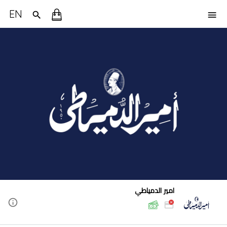
EN
امير الدمياطي