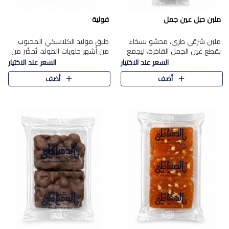
ملبن حبل عين جمل
فولية
ملبن شرقي طري، محشو بسخاء
طبق موليد الكلاسكي المحبوب
بقطع عين الجمل الفاخرة، ليجمع
من أشهر حلويات المولد، تُحضّر من
بين القوام الناعم وقرمشة الجوز
فول سوداني محمص بعناية
السعر عند الاختيار
السعر عند الاختيار
في مذاق شرقي أصيل.
ومغلف بطبقة رقيقة من السكر
أضف
أضف
المكرمل، لتمنحك قرمشة أصيلة
وم..