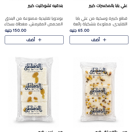
علي بابا بالمكسرات كبير
بندقيه تشوكليت كبير
قطع كبيرة وسخية من علي بابا
بوندويا تقليدية مصنوعة من البندق
التقليدي، مملوءة بتشكيلة رائعة
المحمص المقرمش، مغطاة بسخاء
من المكسرات المحمصة المحمرة.
بشوكولاتة فاخرة غنية لتحقيق
65.00 جنيه
150.00 جنيه
التوازن المثالي بين قوام القرمشة
أضف
أضف
ونكهة الشوكولاتة ا..