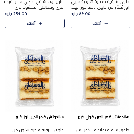
حلوى شرقية مصرية تقليدية مربي
ملبن روب شرقي مصري فاخر بقوام
لوز تُحضَّر من حلوى باسد جوز الهند
طري ومطاطي، محشوة غني
بقوام طري ومذاق غني، وتُزين
بسخاء بقطع عين الجمل واللوز
89.00 جنيه
239.00 جنيه
وتغطاه بقطع اللوز الفاخر التي
الفاخر التي تضيف قرمشة مميزة
أضف
أضف
تضيف لمسة مميزة م..
ومرضية ونكهة ناتي غنية في كل
قض..
ساندوتش قمر الدين فول كبير
ساندوتش قمر الدين لوز كبير
حلوى شرقية تقليدية تتكون من
حلوى شرقية فاخرة تتكون من