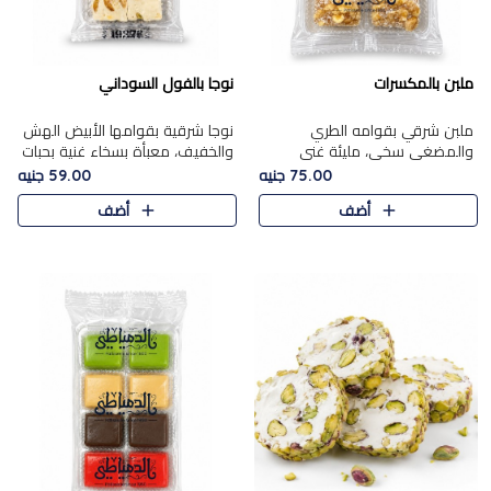
ملبن بالمكسرات
نوجا بالفول السوداني
ملبن شرقي بقوامه الطري
نوجا شرقية بقوامها الأبيض الهش
والمضغي سخي، مليئة غني
والخفيف، معبأة بسخاء غنية بحبات
بتشكيلة فاخرة من المكسرات
الفول السوداني المحمص التي
75.00 جنيه
59.00 جنيه
مشكلة المختارة التي تقدم تضيف
يقدم تضيف قرمشة مميزة مرضية
أضف
أضف
قرمشة مميزة مرضية ونكهة
وتوازنًا رائعًا مع حلا..
مكسرات غنية ف..