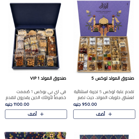
صندوق المولد لوكس 5
صندوق المولد VIP 1
تقدم علبة لوكس 5 تجربة استثنائية
في اي بي بوكس 1 صُممت
لعشاق حلويات المولد، حيث تضم
خصيصاً لأولئك الذين يقدرون لتقدم
42 قطعة من تشكيلة فاخرة تجمع
تجربة استثنائية بوكس تجمع بين
950.00 جنيه
1100.00 جنيه
بين أشهر الأصناف التقليدية وأصناف
أفخر حلويات المولد المصري مع
أضف
أضف
مميزة مختارة بع..
تشكيلة مختارة من الأصناف ..