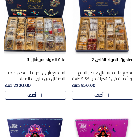
صندوق المولد الخاص 2
علبة المولد سبيشال 3
تجمع علبة سبيشال 2 بين التنوع
استمتع بأرقى تجربة ا بأقصى درجات
والأصالة في تشكيلة من 36 قطعة
الاحتفال من حلويات المولد
تضم أشهر حلويات المولد الشرقية.
المصريه الأصيلة مع هذه الفخامة
950.00 جنيه
2200.00 جنيه
تحتوي العلبة على الجزرية بالفول،
مع علبة سبيشال 3 التي تضم 56
أضف
أضف
والجزرية بالبن..
قطعة من تشكيلة استثن..