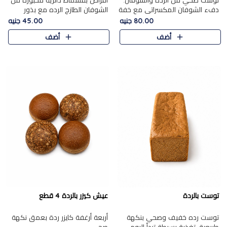
توست صحي من الرده والشوفان.
أقراص بقسماط دائرية مخبوزة من
دفء الشوفان المكسراتي مع خفة
الشوفان الطازج الرده مع بذور
الرده في كل شريحة.
مختارة. قرمشة الحبوب والبذور،
80.00 جنيه
45.00 جنيه
بداية صحية لكل صباح.
أضف
أضف
توست بالردة
عيش كيزر بالردة 4 قطع
توست رده خفيف وصحي بنكهة
أربعة أرغفة كايزر ردة بعمق نكهة