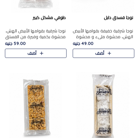
نوجا فسدق دابل
طوفي مشكل كبير
نوجا شرقية خفيفة بقوامها الأبيض
نوجا شرقية بقوامها الأبيض الهش،
الهش، محشوة مليء و محشوة
محشوة بكمية وفيرة من الفستق
بـكمية وفيرة من الفستق الفاخر
الفاخر لتمنحك نكهة غنية وقرمشة
49.00 جنيه
59.00 جنيه
لتمنحك نكهة مكسرات غنية
مميزة في كل قطعة، لتجربة تجمع
أضف
أضف
وقرمشة مميزة في كل قطعة و
بين الفخامة والمذاق..
قضم..