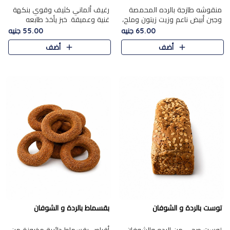
منقوشه طازجة بالرده المحمصة
رغيف ألماني كثيف وقوي بنكهة
وجبن أبيض ناعم وزيت زيتون وملح،
غنية وعميقة. خبز يأخذ طابعه
مباشرة من الفرن.الرده مع نعومة
بجدية.
65.00 جنيه
55.00 جنيه
الجبن فوق عجينة طازجة.
أضف
أضف
توست بالردة و الشوفان
بقسماط بالردة و الشوفان