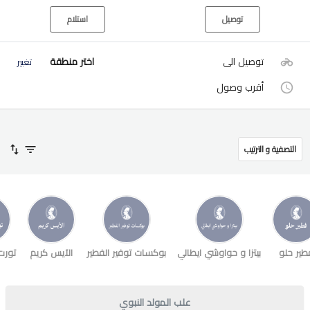
توصيل
استلام
توصيل الى
اختر منطقة
تغيير
أقرب وصول
التصفية و الترتيب
طير حلو
بيتزا و حواوشي ايطالي
بوكسات توفير الفطير
الآيس كريم
تورت
علب المولد النبوي