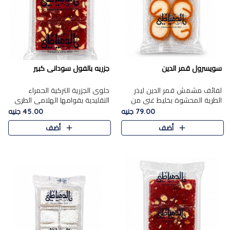
سويسرول قمر الدين
جزريه بالفول سودانى كبير
لفائف مشمش قمر الدين ليذر
حلوى الجزرية التركية الحمراء
الطرية المحشوة بخليط غني من
التقليدية بقوامها الهلامي الطري
جوز الهند الأبيض والمكسرات
ولونها الأحمر المميز، محشوة
79.00 جنيه
45.00 جنيه
الفاخرة، يقدم المذاق الحلو
بسخاء بالفول السوداني المحمص
أضف
أضف
الطبيعي لقمر الدين و تجمع بين
لتمنحك توازنًا رائعًا ..
حل..