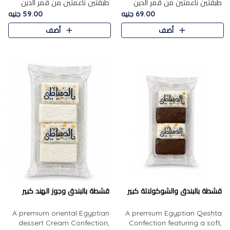
طبقتين ناعمتين من قمر الدين
طبقتين ناعمتين من قمر الدين
الفاخر، تتوسطهما حشوة غنية من
الفاخر، تتوسطهما حشوة غنية من
69.00 جنيه
59.00 جنيه
الفول السوداني المحمص، لتجمع
اللوز المحمص لتمنح مزيجًا متوازنًا
أضف
أضف
بين حلاوة المشمش الطبيعية..
من النعومة والقرمشة. ..
قشطة بالبندق والشوكولاتة كبير
قشطة بالبندق وجوز الهند كبير
A premium oriental Egyptian
A premium Egyptian Qeshta
dessert Cream Confection,
Confection featuring a soft,