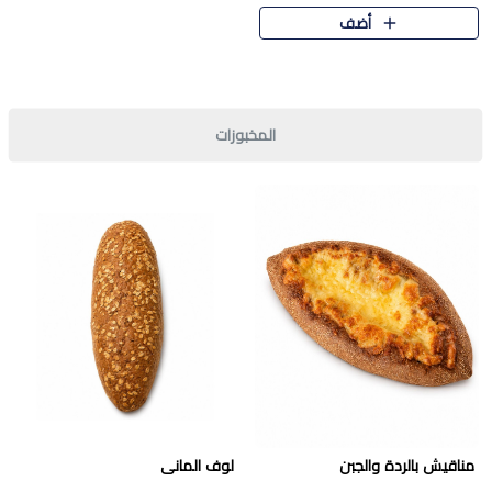
قرمشة مميزة ونكهة غنية في كل
أضف
قطعة. تجمع بين المذاق..
المخبوزات
مناقيش بالردة والجبن
لوف المانى