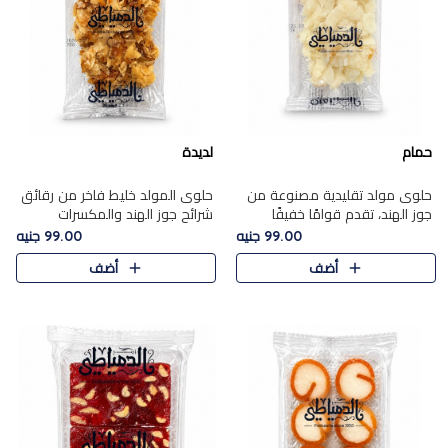
حمام
لديدة
حلوى مولد تقليدية مصنوعة من
حلوى المولد خليط فاخر من رقائق
جوز الهند، تقدم قوامًا خفيفًا
شرائح جوز الهند والمكسرات
ونكهة شرقية أصيلة تجسد روح
المحمصة، متماسك بشراب حلاوة
99.00 جنيه
99.00 جنيه
الـموسم الأعياد.
الكراميل الخفيفة ليمنحك قرمشة
أضف
أضف
غنية ومذاقًا شرقيًا أصيلً..