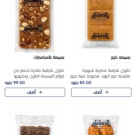
بسيمه كبير
بسيمة بالمكسرات
حلوى شرقية مصرية شهيرة
حلوى شرقية فاخرة تجمع بين
تقليدية جوز الهند، مخبوزة غنية بجوز
قوام البسيمة الطري ونكهتها
الهند، بلمسه ذهبية وتتميز بقوامها
الغنية، مزينة بتشكيلة مختارة من
85.00 جنيه
99.00 جنيه
المرمل وطعمها اللذيذ الذي يشبه
اللوز والبندق والمكسرات الفاخرة.
أضف
أضف
البسبوسة. تُخبز..
مزيج متوازن من القوام ..