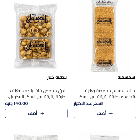
سمسمية
بندقية كبير
حبات سمسم محمصة بعناية
بندق محمص فاخر بلطف مغلف
تتماسك بطبقة رقيقة من السكر
بطبقة رقيقة من السكر المكرمل،
المكرمل، لتقدم طعم السمسم
يجمع بين النكهة الغنية ناتي
السعر عند الاختيار
140.00 جنيه
المميز وقرمشتة التي ارتبطت ببهجة
والقرمشة الراقية المرضية في
أضف
أضف
المولد عبر الأجيال.
حلوى شرقية أنيقه بطابع مميز.