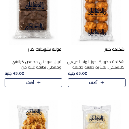
شكلمة كبير
فولية تشوكليت كبير
شكلمة مخبوزة بجوز الهند الطبيعي
فول سوداني محمص كرانشي
كلاسيكي، بقشرة ذهبية خفيفة
ومغطى بطبقة غنية من
وقلب طري رطب يذوب في الفم،
الشوكولاتة، يجمع بين طعم
65.00 جنيه
45.00 جنيه
تمنحك المذاق الشرقي الحلو الأصيل
القرمشة الأصيلة الكلاسكيكية
أضف
أضف
التقليدي في كل لقمة.
التقليدية للفول السوداني وحلاوة
الشوكولاتة ا..