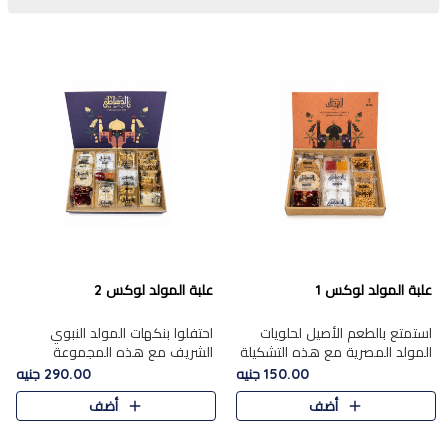
علبة المولد لوكس 1
علبة المولد لوكس 2
استمتع بالطعم الأصيل لحلويات
احتفلوا بنكهات المولد النبوي
المولد المصرية مع هذه التشكيلة
الشريف مع هذه المجموعة
المختارة بعناية من 9 قطع. تتضمن
الفاخرة المكونة من 19 قطعة،
150.00 جنيه
290.00 جنيه
التشكيلة جوزرية مع فول،ملبان
والتي تم اختيارها بعناية فائقة لتُبرز
أضف
أضف
سادة، ملبان
تشكيلة واسعة من الحلويات
التقليدية المفضلة. تشمل
المجموعة .....