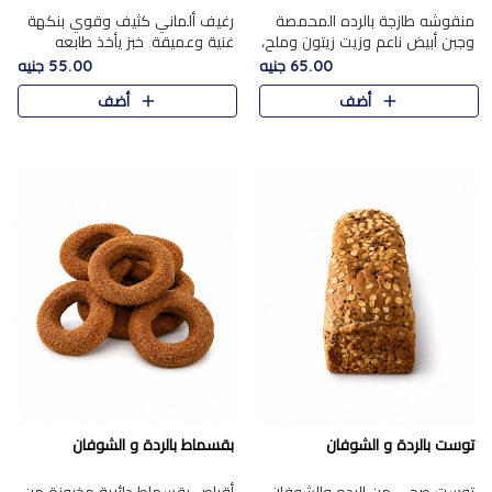
منقوشه طازجة بالرده المحمصة
رغيف ألماني كثيف وقوي بنكهة
وجبن أبيض ناعم وزيت زيتون وملح،
غنية وعميقة. خبز يأخذ طابعه
مباشرة من الفرن.الرده مع نعومة
بجدية.
65.00 جنيه
55.00 جنيه
الجبن فوق عجينة طازجة.
أضف
أضف
توست بالردة و الشوفان
بقسماط بالردة و الشوفان