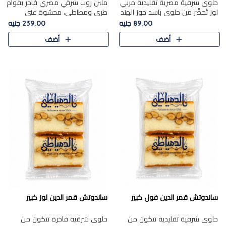
حلوى شرقية مصرية تقليدية مربي
ملبن روب شرقي مصري فاخر بقوام
لوز تُحضَّر من حلوى باسد جوز الهند
طري ومطاطي، محشوة غني
بقوام طري ومذاق غني، وتُزين
بسخاء بقطع عين الجمل واللوز
89.00 جنيه
239.00 جنيه
وتغطاه بقطع اللوز الفاخر التي
الفاخر التي تضيف قرمشة مميزة
أضف
أضف
تضيف لمسة مميزة م..
ومرضية ونكهة ناتي غنية في كل
قض..
ساندوتش قمر الدين فول كبير
ساندوتش قمر الدين لوز كبير
حلوى شرقية تقليدية تتكون من
حلوى شرقية فاخرة تتكون من