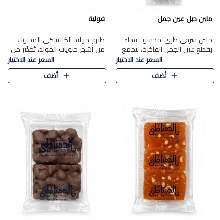
ملبن حبل عين جمل
فولية
ملبن شرقي طري، محشو بسخاء
طبق موليد الكلاسكي المحبوب
بقطع عين الجمل الفاخرة، ليجمع
من أشهر حلويات المولد، تُحضّر من
بين القوام الناعم وقرمشة الجوز
فول سوداني محمص بعناية
السعر عند الاختيار
السعر عند الاختيار
في مذاق شرقي أصيل.
ومغلف بطبقة رقيقة من السكر
أضف
أضف
المكرمل، لتمنحك قرمشة أصيلة
وم..