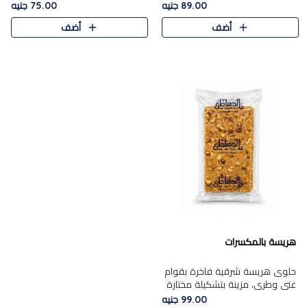
featuring a soft, creamy
creamy texture paired with a
89.00 جنيه
75.00 جنيه
texture and the distinctive
rich layer of premium
أضف
أضف
flavor of roasted hazelnuts.
chocolate and the distinctive
Smoo..
flav..
هريسة بالمكسرات
حلوى هريسة شرقية فاخرة بقوام
غني وطري، مزينة بتشكيلة مختارة
من المكسرات الفاخرة التي تضيف
99.00 جنيه