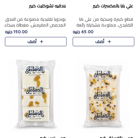
علي بابا بالمكسرات كبير
بندقيه تشوكليت كبير
قطع كبيرة وسخية من علي بابا
بوندويا تقليدية مصنوعة من البندق
التقليدي، مملوءة بتشكيلة رائعة
المحمص المقرمش، مغطاة بسخاء
من المكسرات المحمصة المحمرة.
بشوكولاتة فاخرة غنية لتحقيق
65.00 جنيه
150.00 جنيه
التوازن المثالي بين قوام القرمشة
أضف
أضف
ونكهة الشوكولاتة ا..