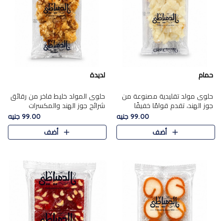
حمام
لديدة
حلوى مولد تقليدية مصنوعة من
حلوى المولد خليط فاخر من رقائق
جوز الهند، تقدم قوامًا خفيفًا
شرائح جوز الهند والمكسرات
ونكهة شرقية أصيلة تجسد روح
المحمصة، متماسك بشراب حلاوة
99.00 جنيه
99.00 جنيه
الـموسم الأعياد.
الكراميل الخفيفة ليمنحك قرمشة
أضف
أضف
غنية ومذاقًا شرقيًا أصيلً..