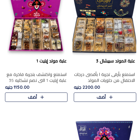
علبة المولد سبيشال 3
علبة مولد إيليت 1
استمتع بأرقى تجربة ا بأقصى درجات
استمتع واكتشف بتجربة فاخرة مع
الاحتفال من حلويات المولد
علبة إيليت 1 التي تضم تشكليه 35
المصريه الأصيلة مع هذه الفخامة
قطعة من أرقى حلويات المولد
2200.00 جنيه
1150.00 جنيه
مع علبة سبيشال 3 التي تضم 56
المصري الأصيلة ,معروضة بشكل
أضف
أضف
قطعة من تشكيلة استثن..
جميل في علبة أنيقة ، في..