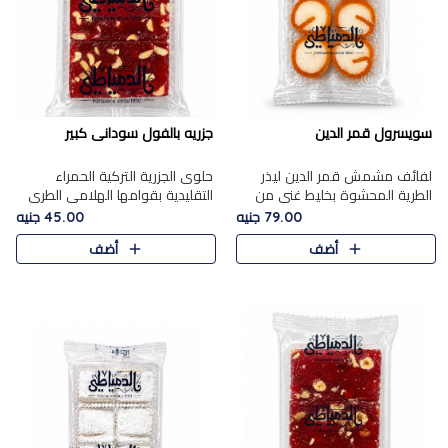
سويسرول قمر الدين
جزريه بالفول سودانى كبير
لفائف مشمش قمر الدين ليذر
حلوى الجزرية التركية الحمراء
الطرية المحشوة بخليط غني من
التقليدية بقوامها الهلامي الطري
جوز الهند الأبيض والمكسرات
ولونها الأحمر المميز، محشوة
79.00 جنيه
45.00 جنيه
الفاخرة، يقدم المذاق الحلو
بسخاء بالفول السوداني المحمص
أضف
أضف
الطبيعي لقمر الدين و تجمع بين
لتمنحك توازنًا رائعًا ..
حل..