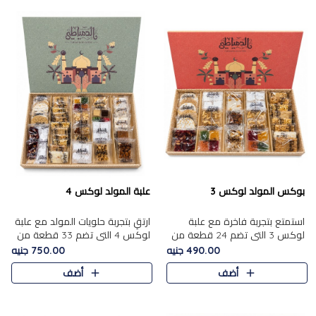
بوكس المولد لوكس 3
علبة المولد لوكس 4
استمتع بتجربة فاخرة مع علبة
ارتقِ بتجربة حلويات المولد مع علبة
لوكس 3 التي تضم 24 قطعة من
لوكس 4 التي تضم 33 قطعة من
أشهر حلويات المولد الشرقية
تشكيلة فاخرة ومتنوعة من أشهر
490.00 جنيه
750.00 جنيه
المختارة بعناية. تحتوي التشكيلة
الأصناف الشرقية. تحتوي العلبة على
أضف
أضف
على الجزرية بالفول، والملب..
الجزرية بالفول،..