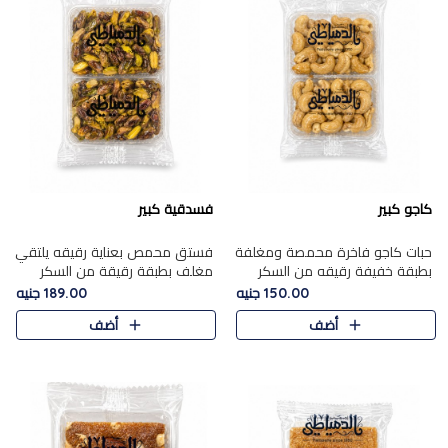
كاجو كبير
فسدقية كبير
حبات كاجو فاخرة محمصة ومغلفة
فستق محمص بعناية رقيقه يلتقي
بطبقة خفيفة رقيقه من السكر
مغلف بطبقة رقيقة من السكر
المكرمل، تجمع بين توازن النعومة
المكرمل، ليقدم مذاقًا فاخرًا حلوي
150.00 جنيه
189.00 جنيه
زبدية غنية فاخرة والقرمشة
شرقية فاخرة ونكهة غنية ناتي تميز
أضف
أضف
المرضية في حلوى شرقية بطاب..
كل قطعة و قوام هش