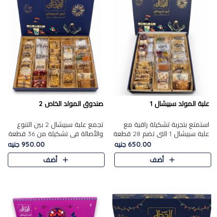
علبة المولد سبيشال 1
صندوق المولد الخاص 2
استمتع بتجربة تشكيلة راقية مع
تجمع علبة سبيشال 2 بين التنوع
علبة سبيشال 1 التي تضم 28 قطعة
والأصالة في تشكيلة من 36 قطعة
من تشكيلة مختارة بعناية من أفخر
تضم أشهر حلويات المولد الشرقية.
650.00 جنيه
950.00 جنيه
حلويات المولد المصرية الأصلية
تحتوي العلبة على الجزرية بالفول،
أضف
أضف
الشرقية. تحتوي ال..
والجزرية بالبن..