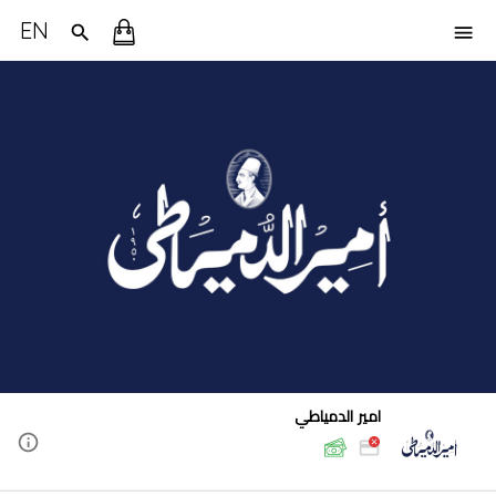
EN
امير الدمياطي