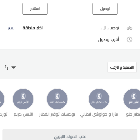
توصيل
استلام
توصيل الى
اختر منطقة
تغيير
أقرب وصول
التصفية و الترتيب
طير حلو
بيتزا و حواوشي ايطالي
بوكسات توفير الفطير
الآيس كريم
تورت
علب المولد النبوي