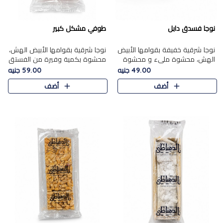
نوجا فسدق دابل
طوفي مشكل كبير
نوجا شرقية خفيفة بقوامها الأبيض
نوجا شرقية بقوامها الأبيض الهش،
الهش، محشوة مليء و محشوة
محشوة بكمية وفيرة من الفستق
بـكمية وفيرة من الفستق الفاخر
الفاخر لتمنحك نكهة غنية وقرمشة
49.00 جنيه
59.00 جنيه
لتمنحك نكهة مكسرات غنية
مميزة في كل قطعة، لتجربة تجمع
أضف
أضف
وقرمشة مميزة في كل قطعة و
بين الفخامة والمذاق..
قضم..