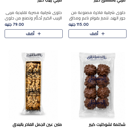
مربي بالفستق كبير
مربي زبيب كبير
حلوى شرقية فاخرة مصنوعة من
حلوى شرقية مصرية تقليدية مربى
جوز الهند، تتميز بقوام ناعم ومذاق
الزبيب الكبير تُحضَّر وتصنع من حلوي
غني، وتزين بقطع من الفستق
جوز الهند باسد بقوام طري ومذاق
115.00 جنيه
79.00 جنيه
الفاخر التي تضيف عليها قرمشة
غني، وتُزين وتغطا بحبات الزبيب
أضف
أضف
خفيفة.
الذهبي التي ..
شكلمة تشوكليت كبير
ملبن عين الجمل الفاخر بالبندق