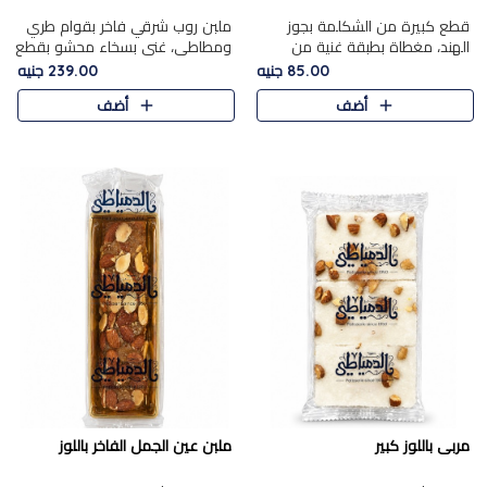
قطع كبيرة من الشكلمة بجوز
ملبن روب شرقي فاخر بقوام طري
الهند، مغطاة بطبقة غنية من
ومطاطي، غني بسخاء محشو بقطع
الشوكولاتة الفاخرة لتجمع بين
عين الجمل والبندق المحمص التي
85.00 جنيه
239.00 جنيه
القوام الطري من الداخل مركز جوز
تضيف قرمشة مميزة مُرضية
أضف
أضف
الهند المطاطي والمذاق الغن..
ونكهة جوزية غنية في كل
قضمة...
مربى باللوز كبير
ملبن عين الجمل الفاخر باللوز