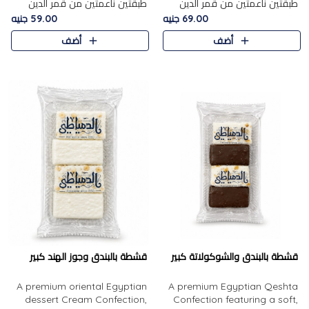
طبقتين ناعمتين من قمر الدين
طبقتين ناعمتين من قمر الدين
الفاخر، تتوسطهما حشوة غنية من
الفاخر، تتوسطهما حشوة غنية من
69.00 جنيه
59.00 جنيه
الفول السوداني المحمص، لتجمع
اللوز المحمص لتمنح مزيجًا متوازنًا
أضف
أضف
بين حلاوة المشمش الطبيعية..
من النعومة والقرمشة. ..
قشطة بالبندق والشوكولاتة كبير
قشطة بالبندق وجوز الهند كبير
A premium oriental Egyptian
A premium Egyptian Qeshta
dessert Cream Confection,
Confection featuring a soft,