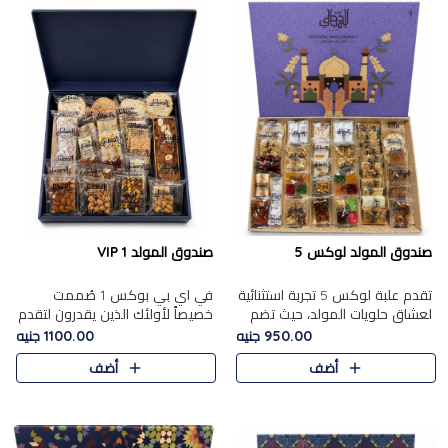
صندوق المولد لوكس 5
صندوق المولد VIP 1
تقدم علبة لوكس 5 تجربة استثنائية
في اي بي بوكس 1 صُممت
لعشاق حلويات المولد، حيث تضم
خصيصاً لأولئك الذين يقدرون لتقدم
42 قطعة من تشكيلة فاخرة تجمع
تجربة استثنائية بوكس تجمع بين
950.00 جنيه
1100.00 جنيه
بين أشهر الأصناف التقليدية وأصناف
أفخر حلويات المولد المصري مع
أضف
أضف
مميزة مختارة بع..
تشكيلة مختارة من الأصناف ..