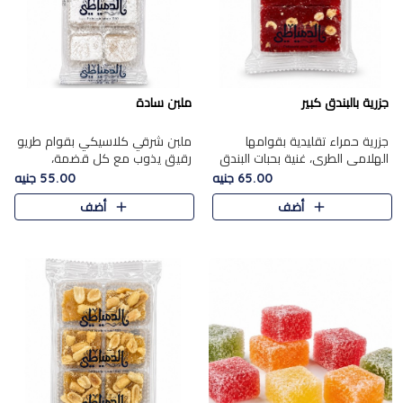
جزرية بالبندق كبير
ملبن سادة
جزرية حمراء تقليدية بقوامها
ملبن شرقي كلاسيكي بقوام طريو
الهلامي الطري، غنية بحبات البندق
رقيق يذوب مع كل قضمة،
الفاخرة التي تضيف قرمشة راقية
مغطى بطبقة ناعمة من السكر
65.00 جنيه
55.00 جنيه
إلى قوامها الناعم، لتقدم مزيجًا
البودرة ليقدم المذاق الأصيل الذي
أضف
أضف
متوازنًا من النكه..
ارتبط بحلويات المولد التقليدي..