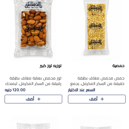
حمصية
لوزيه لوز كبير
حمص محمص مغلف بطبقة
لوز محمص بعناية مغلف بطبقة
خفيفة من السكر المكرمل، يجمع
رقيقة من السكر المكرمل، ليمنحك
بين القرمشة المميزة والطعم
قرمشة راقية ونكهة غنية تبرز
السعر عند الاختيار
120.00 جنيه
الشرقي الأصيل في واحدة من أشهر
فخامة اللوز في كل قطعة.
أضف
أضف
حلويات الموسم.