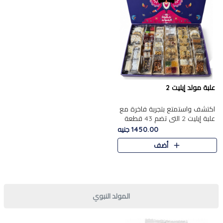
علبة مولد إيليت 2
اكتشف واستمتع بتجربة فاخرة مع
علبة إيليت 2 التي تضم 43 قطعة
تشكيلة من أرقى حلويات المولد
1450.00 جنيه
الشرقية المصرية الأصيلة ,معروضة
أضف
بشكل جميل في علبة أ..
المولد النبوي