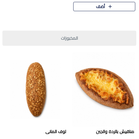
قرمشة مميزة ونكهة غنية في كل
أضف
قطعة. تجمع بين المذاق..
المخبوزات
مناقيش بالردة والجبن
لوف المانى