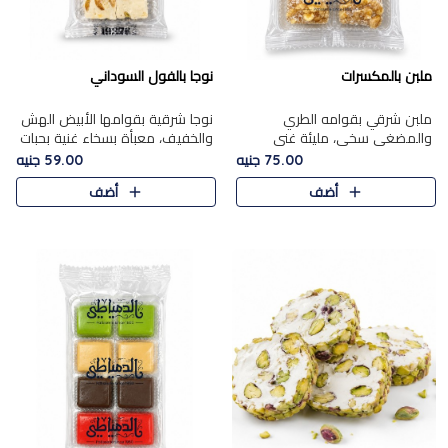
ملبن بالمكسرات
نوجا بالفول السوداني
ملبن شرقي بقوامه الطري
نوجا شرقية بقوامها الأبيض الهش
والمضغي سخي، مليئة غني
والخفيف، معبأة بسخاء غنية بحبات
بتشكيلة فاخرة من المكسرات
الفول السوداني المحمص التي
75.00 جنيه
59.00 جنيه
مشكلة المختارة التي تقدم تضيف
يقدم تضيف قرمشة مميزة مرضية
أضف
أضف
قرمشة مميزة مرضية ونكهة
وتوازنًا رائعًا مع حلا..
مكسرات غنية ف..