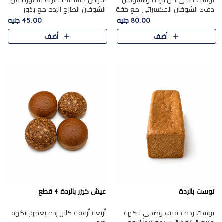
توست صحي من الرده والشوفان.
أقراص بقسماط دائرية مخبوزة من
دفء الشوفان المكسراتي مع خفة
الشوفان الطازج الرده مع بذور
الرده في كل شريحة.
مختارة. قرمشة الحبوب والبذور،
80.00 جنيه
45.00 جنيه
بداية صحية لكل صباح.
أضف
أضف
توست بالردة
عيش كيزر بالردة 4 قطع
توست رده خفيف وصحي بنكهة
أربعة أرغفة كايزر ردة بعمق نكهة