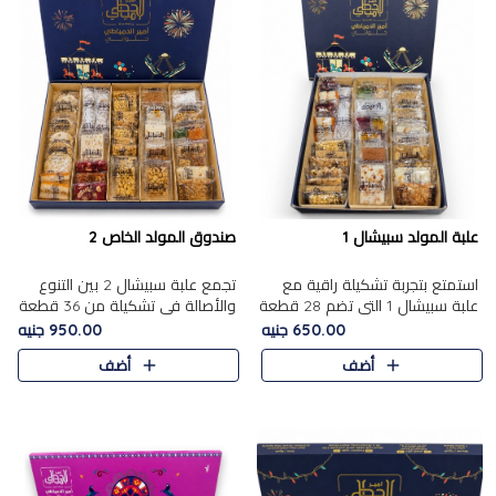
علبة المولد سبيشال 1
صندوق المولد الخاص 2
استمتع بتجربة تشكيلة راقية مع
تجمع علبة سبيشال 2 بين التنوع
علبة سبيشال 1 التي تضم 28 قطعة
والأصالة في تشكيلة من 36 قطعة
من تشكيلة مختارة بعناية من أفخر
تضم أشهر حلويات المولد الشرقية.
650.00 جنيه
950.00 جنيه
حلويات المولد المصرية الأصلية
تحتوي العلبة على الجزرية بالفول،
أضف
أضف
الشرقية. تحتوي ال..
والجزرية بالبن..