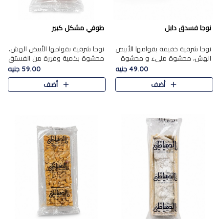
نوجا فسدق دابل
طوفي مشكل كبير
نوجا شرقية خفيفة بقوامها الأبيض
نوجا شرقية بقوامها الأبيض الهش،
الهش، محشوة مليء و محشوة
محشوة بكمية وفيرة من الفستق
بـكمية وفيرة من الفستق الفاخر
الفاخر لتمنحك نكهة غنية وقرمشة
49.00 جنيه
59.00 جنيه
لتمنحك نكهة مكسرات غنية
مميزة في كل قطعة، لتجربة تجمع
أضف
أضف
وقرمشة مميزة في كل قطعة و
بين الفخامة والمذاق..
قضم..