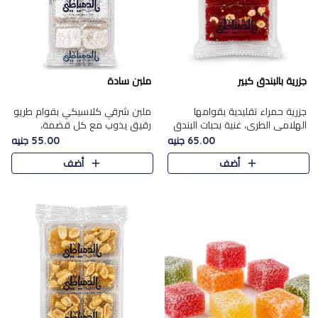
جزرية بالبندق كبير
ملبن سادة
جزرية حمراء تقليدية بقوامها
ملبن شرقي كلاسيكي بقوام طريو
الهلامي الطري، غنية بحبات البندق
رقيق يذوب مع كل قضمة،
الفاخرة التي تضيف قرمشة راقية
مغطى بطبقة ناعمة من السكر
65.00 جنيه
55.00 جنيه
إلى قوامها الناعم، لتقدم مزيجًا
البودرة ليقدم المذاق الأصيل الذي
أضف
أضف
متوازنًا من النكه..
ارتبط بحلويات المولد التقليدي..