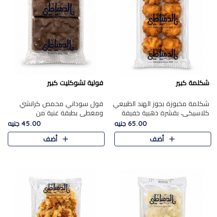
شكلمة كبير
فولية تشوكليت كبير
شكلمة مخبوزة بجوز الهند الطبيعي
فول سوداني محمص كرانشي
كلاسيكي، بقشرة ذهبية خفيفة
ومغطى بطبقة غنية من
وقلب طري رطب يذوب في الفم،
الشوكولاتة، يجمع بين طعم
65.00 جنيه
45.00 جنيه
تمنحك المذاق الشرقي الحلو الأصيل
القرمشة الأصيلة الكلاسكيكية
أضف
أضف
التقليدي في كل لقمة.
التقليدية للفول السوداني وحلاوة
الشوكولاتة ا..