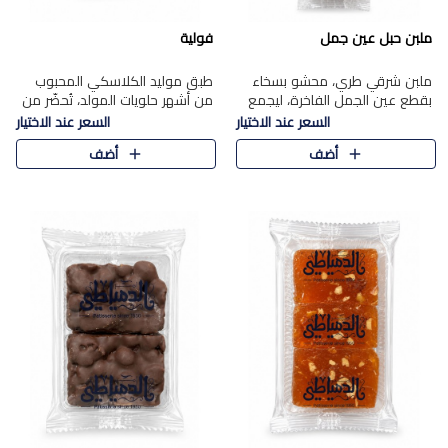
ملبن حبل عين جمل
فولية
ملبن شرقي طري، محشو بسخاء
طبق موليد الكلاسكي المحبوب
بقطع عين الجمل الفاخرة، ليجمع
من أشهر حلويات المولد، تُحضّر من
بين القوام الناعم وقرمشة الجوز
فول سوداني محمص بعناية
السعر عند الاختيار
السعر عند الاختيار
في مذاق شرقي أصيل.
ومغلف بطبقة رقيقة من السكر
أضف
أضف
المكرمل، لتمنحك قرمشة أصيلة
وم..