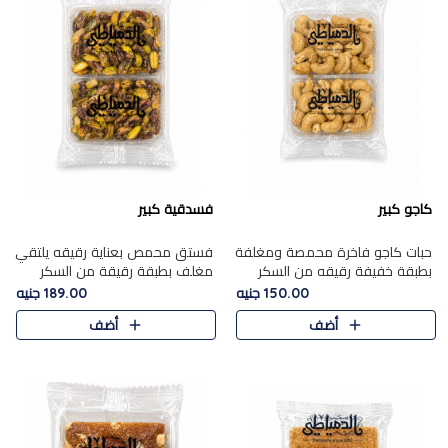
كاجو كبير
فسدقية كبير
حبات كاجو فاخرة محمصة ومغلفة
فستق محمص بعناية رقيقه يلتقي
بطبقة خفيفة رقيقه من السكر
مغلف بطبقة رقيقة من السكر
المكرمل، تجمع بين توازن النعومة
المكرمل، ليقدم مذاقًا فاخرًا حلوي
150.00 جنيه
189.00 جنيه
زبدية غنية فاخرة والقرمشة
شرقية فاخرة ونكهة غنية ناتي تميز
أضف
أضف
المرضية في حلوى شرقية بطاب..
كل قطعة و قوام هش