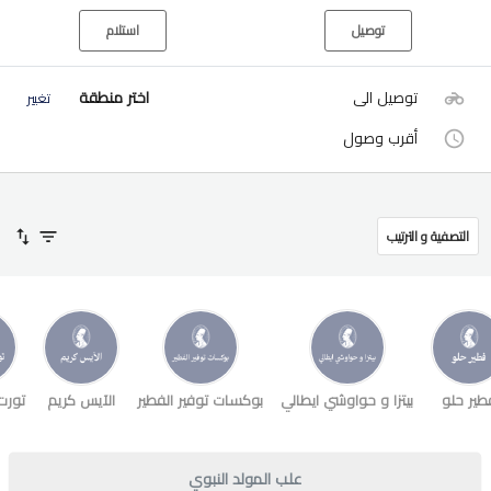
توصيل
استلام
توصيل الى
اختر منطقة
تغيير
أقرب وصول
التصفية و الترتيب
طير حلو
بيتزا و حواوشي ايطالي
بوكسات توفير الفطير
الآيس كريم
تورت
علب المولد النبوي