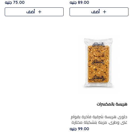
featuring a soft, creamy
creamy texture paired with a
89.00 جنيه
75.00 جنيه
texture and the distinctive
rich layer of premium
أضف
أضف
flavor of roasted hazelnuts.
chocolate and the distinctive
Smoo..
flav..
هريسة بالمكسرات
حلوى هريسة شرقية فاخرة بقوام
غني وطري، مزينة بتشكيلة مختارة
من المكسرات الفاخرة التي تضيف
99.00 جنيه