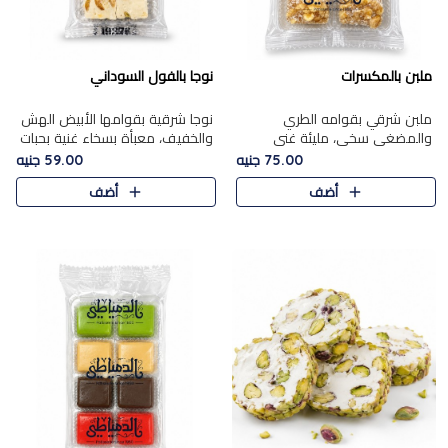
ملبن بالمكسرات
نوجا بالفول السوداني
ملبن شرقي بقوامه الطري
نوجا شرقية بقوامها الأبيض الهش
والمضغي سخي، مليئة غني
والخفيف، معبأة بسخاء غنية بحبات
بتشكيلة فاخرة من المكسرات
الفول السوداني المحمص التي
75.00 جنيه
59.00 جنيه
مشكلة المختارة التي تقدم تضيف
يقدم تضيف قرمشة مميزة مرضية
أضف
أضف
قرمشة مميزة مرضية ونكهة
وتوازنًا رائعًا مع حلا..
مكسرات غنية ف..