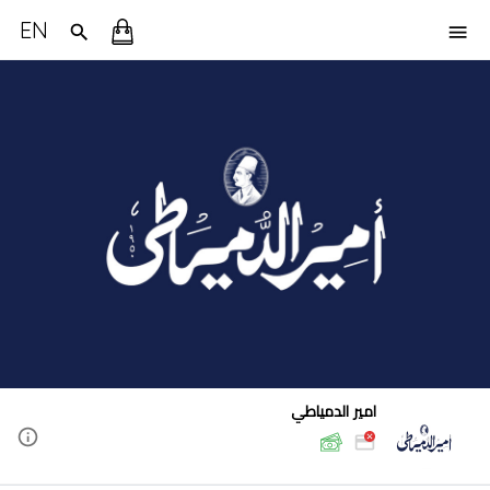
EN
امير الدمياطي