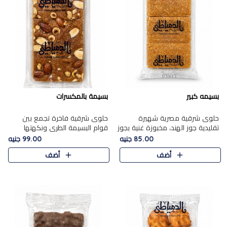
بسيمه كبير
بسيمة بالمكسرات
حلوى شرقية مصرية شهيرة
حلوى شرقية فاخرة تجمع بين
تقليدية جوز الهند، مخبوزة غنية بجوز
قوام البسيمة الطري ونكهتها
الهند، بلمسه ذهبية وتتميز بقوامها
الغنية، مزينة بتشكيلة مختارة من
85.00 جنيه
99.00 جنيه
المرمل وطعمها اللذيذ الذي يشبه
اللوز والبندق والمكسرات الفاخرة.
أضف
أضف
البسبوسة. تُخبز..
مزيج متوازن من القوام ..