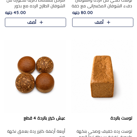
توست صحي من الرده والشوفان.
أقراص بقسماط دائرية مخبوزة من
دفء الشوفان المكسراتي مع خفة
الشوفان الطازج الرده مع بذور
الرده في كل شريحة.
مختارة. قرمشة الحبوب والبذور،
80.00 جنيه
45.00 جنيه
بداية صحية لكل صباح.
أضف
أضف
توست بالردة
عيش كيزر بالردة 4 قطع
توست رده خفيف وصحي بنكهة
أربعة أرغفة كايزر ردة بعمق نكهة