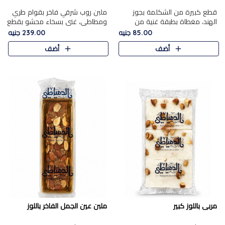
قطع كبيرة من الشكلمة بجوز
ملبن روب شرقي فاخر بقوام طري
الهند، مغطاة بطبقة غنية من
ومطاطي، غني بسخاء محشو بقطع
الشوكولاتة الفاخرة لتجمع بين
عين الجمل والبندق المحمص التي
85.00 جنيه
239.00 جنيه
القوام الطري من الداخل مركز جوز
تضيف قرمشة مميزة مُرضية
أضف
أضف
الهند المطاطي والمذاق الغن..
ونكهة جوزية غنية في كل
قضمة...
مربى باللوز كبير
ملبن عين الجمل الفاخر باللوز