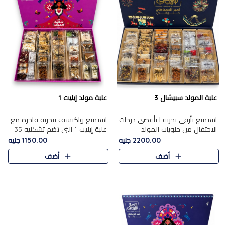
علبة المولد سبيشال 3
علبة مولد إيليت 1
استمتع بأرقى تجربة ا بأقصى درجات
استمتع واكتشف بتجربة فاخرة مع
الاحتفال من حلويات المولد
علبة إيليت 1 التي تضم تشكليه 35
المصريه الأصيلة مع هذه الفخامة
قطعة من أرقى حلويات المولد
2200.00 جنيه
1150.00 جنيه
مع علبة سبيشال 3 التي تضم 56
المصري الأصيلة ,معروضة بشكل
أضف
أضف
قطعة من تشكيلة استثن..
جميل في علبة أنيقة ، في..