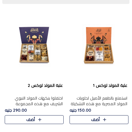
علبة المولد لوكس 1
علبة المولد لوكس 2
استمتع بالطعم الأصيل لحلويات
احتفلوا بنكهات المولد النبوي
المولد المصرية مع هذه التشكيلة
الشريف مع هذه المجموعة
المختارة بعناية من 9 قطع. تتضمن
الفاخرة المكونة من 19 قطعة،
150.00 جنيه
290.00 جنيه
التشكيلة جوزرية مع فول،ملبان
والتي تم اختيارها بعناية فائقة لتُبرز
أضف
أضف
سادة، ملبان
تشكيلة واسعة من الحلويات
التقليدية المفضلة. تشمل
المجموعة .....