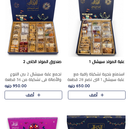
علبة المولد سبيشال 1
صندوق المولد الخاص 2
استمتع بتجربة تشكيلة راقية مع
تجمع علبة سبيشال 2 بين التنوع
علبة سبيشال 1 التي تضم 28 قطعة
والأصالة في تشكيلة من 36 قطعة
من تشكيلة مختارة بعناية من أفخر
تضم أشهر حلويات المولد الشرقية.
650.00 جنيه
950.00 جنيه
حلويات المولد المصرية الأصلية
تحتوي العلبة على الجزرية بالفول،
أضف
أضف
الشرقية. تحتوي ال..
والجزرية بالبن..