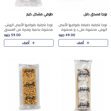
نوجا فسدق دابل
طوفي مشكل كبير
نوجا شرقية خفيفة بقوامها الأبيض
نوجا شرقية بقوامها الأبيض الهش،
الهش، محشوة مليء و محشوة
محشوة بكمية وفيرة من الفستق
بـكمية وفيرة من الفستق الفاخر
الفاخر لتمنحك نكهة غنية وقرمشة
49.00 جنيه
59.00 جنيه
لتمنحك نكهة مكسرات غنية
مميزة في كل قطعة، لتجربة تجمع
أضف
أضف
وقرمشة مميزة في كل قطعة و
بين الفخامة والمذاق..
قضم..