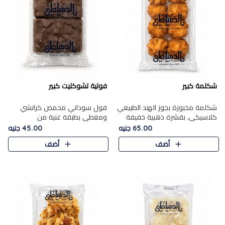
شكلمة كبير
فولية تشوكليت كبير
شكلمة مخبوزة بجوز الهند الطبيعي
فول سوداني محمص كرانشي
كلاسيكي، بقشرة ذهبية خفيفة
ومغطى بطبقة غنية من
وقلب طري رطب يذوب في الفم،
الشوكولاتة، يجمع بين طعم
65.00 جنيه
45.00 جنيه
تمنحك المذاق الشرقي الحلو الأصيل
القرمشة الأصيلة الكلاسكيكية
أضف
أضف
التقليدي في كل لقمة.
التقليدية للفول السوداني وحلاوة
الشوكولاتة ا..