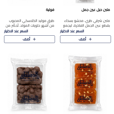
ملبن حبل عين جمل
فولية
ملبن شرقي طري، محشو بسخاء
طبق موليد الكلاسكي المحبوب
بقطع عين الجمل الفاخرة، ليجمع
من أشهر حلويات المولد، تُحضّر من
بين القوام الناعم وقرمشة الجوز
فول سوداني محمص بعناية
السعر عند الاختيار
السعر عند الاختيار
في مذاق شرقي أصيل.
ومغلف بطبقة رقيقة من السكر
أضف
أضف
المكرمل، لتمنحك قرمشة أصيلة
وم..