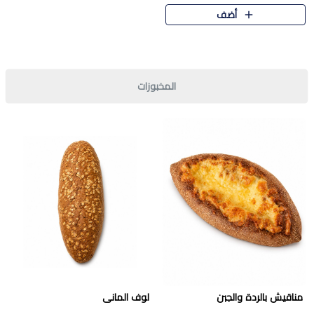
قرمشة مميزة ونكهة غنية في كل
أضف
قطعة. تجمع بين المذاق..
المخبوزات
مناقيش بالردة والجبن
لوف المانى