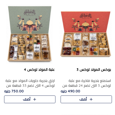
بوكس المولد لوكس 3
علبة المولد لوكس 4
استمتع بتجربة فاخرة مع علبة
ارتقِ بتجربة حلويات المولد مع علبة
لوكس 3 التي تضم 24 قطعة من
لوكس 4 التي تضم 33 قطعة من
أشهر حلويات المولد الشرقية
تشكيلة فاخرة ومتنوعة من أشهر
490.00 جنيه
750.00 جنيه
المختارة بعناية. تحتوي التشكيلة
الأصناف الشرقية. تحتوي العلبة على
أضف
أضف
على الجزرية بالفول، والملب..
الجزرية بالفول،..