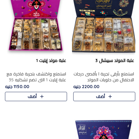
علبة المولد سبيشال 3
علبة مولد إيليت 1
استمتع بأرقى تجربة ا بأقصى درجات
استمتع واكتشف بتجربة فاخرة مع
الاحتفال من حلويات المولد
علبة إيليت 1 التي تضم تشكليه 35
المصريه الأصيلة مع هذه الفخامة
قطعة من أرقى حلويات المولد
2200.00 جنيه
1150.00 جنيه
مع علبة سبيشال 3 التي تضم 56
المصري الأصيلة ,معروضة بشكل
أضف
أضف
قطعة من تشكيلة استثن..
جميل في علبة أنيقة ، في..