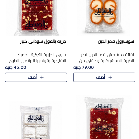
سويسرول قمر الدين
جزريه بالفول سودانى كبير
لفائف مشمش قمر الدين ليذر
حلوى الجزرية التركية الحمراء
الطرية المحشوة بخليط غني من
التقليدية بقوامها الهلامي الطري
جوز الهند الأبيض والمكسرات
ولونها الأحمر المميز، محشوة
79.00 جنيه
45.00 جنيه
الفاخرة، يقدم المذاق الحلو
بسخاء بالفول السوداني المحمص
أضف
أضف
الطبيعي لقمر الدين و تجمع بين
لتمنحك توازنًا رائعًا ..
حل..