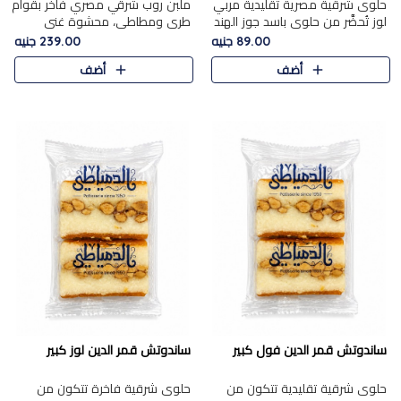
حلوى شرقية مصرية تقليدية مربي
ملبن روب شرقي مصري فاخر بقوام
لوز تُحضَّر من حلوى باسد جوز الهند
طري ومطاطي، محشوة غني
بقوام طري ومذاق غني، وتُزين
بسخاء بقطع عين الجمل واللوز
89.00 جنيه
239.00 جنيه
وتغطاه بقطع اللوز الفاخر التي
الفاخر التي تضيف قرمشة مميزة
أضف
أضف
تضيف لمسة مميزة م..
ومرضية ونكهة ناتي غنية في كل
قض..
ساندوتش قمر الدين فول كبير
ساندوتش قمر الدين لوز كبير
حلوى شرقية تقليدية تتكون من
حلوى شرقية فاخرة تتكون من