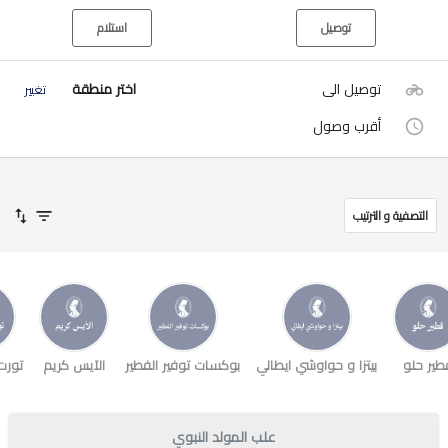
توصيل
استلام
توصيل الى
اختر منطقة
تغيير
أقرب وصول
التصفية و الترتيب
طير حلو
بيتزا و حواوشي ايطالي
بوكسات توفير الفطير
الآيس كريم
تورت
علب المولد النبوي