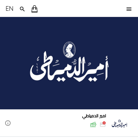
EN
امير الدمياطي