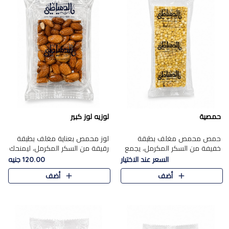
حمصية
لوزيه لوز كبير
حمص محمص مغلف بطبقة
لوز محمص بعناية مغلف بطبقة
خفيفة من السكر المكرمل، يجمع
رقيقة من السكر المكرمل، ليمنحك
بين القرمشة المميزة والطعم
قرمشة راقية ونكهة غنية تبرز
السعر عند الاختيار
120.00 جنيه
الشرقي الأصيل في واحدة من أشهر
فخامة اللوز في كل قطعة.
أضف
أضف
حلويات الموسم.