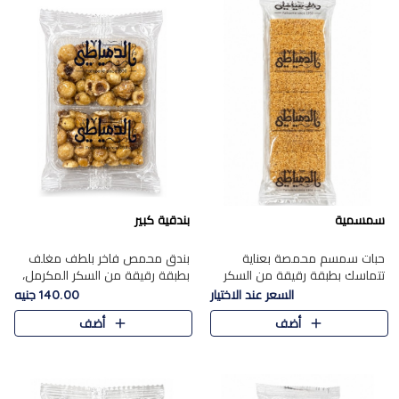
سمسمية
بندقية كبير
حبات سمسم محمصة بعناية
بندق محمص فاخر بلطف مغلف
تتماسك بطبقة رقيقة من السكر
بطبقة رقيقة من السكر المكرمل،
المكرمل، لتقدم طعم السمسم
يجمع بين النكهة الغنية ناتي
السعر عند الاختيار
140.00 جنيه
المميز وقرمشتة التي ارتبطت ببهجة
والقرمشة الراقية المرضية في
أضف
أضف
المولد عبر الأجيال.
حلوى شرقية أنيقه بطابع مميز.