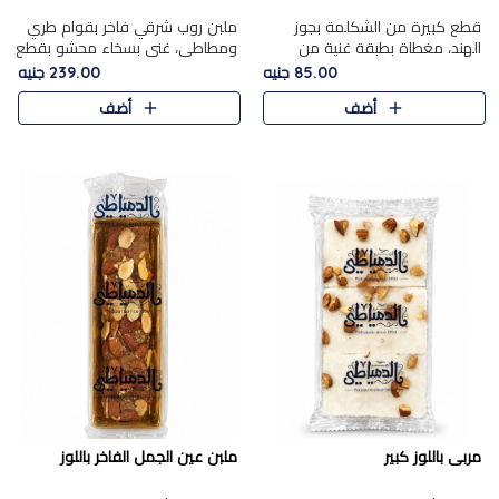
قطع كبيرة من الشكلمة بجوز
ملبن روب شرقي فاخر بقوام طري
الهند، مغطاة بطبقة غنية من
ومطاطي، غني بسخاء محشو بقطع
الشوكولاتة الفاخرة لتجمع بين
عين الجمل والبندق المحمص التي
85.00 جنيه
239.00 جنيه
القوام الطري من الداخل مركز جوز
تضيف قرمشة مميزة مُرضية
أضف
أضف
الهند المطاطي والمذاق الغن..
ونكهة جوزية غنية في كل
قضمة...
مربى باللوز كبير
ملبن عين الجمل الفاخر باللوز