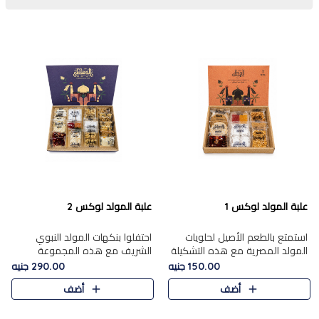
علبة المولد لوكس 1
علبة المولد لوكس 2
استمتع بالطعم الأصيل لحلويات
احتفلوا بنكهات المولد النبوي
المولد المصرية مع هذه التشكيلة
الشريف مع هذه المجموعة
المختارة بعناية من 9 قطع. تتضمن
الفاخرة المكونة من 19 قطعة،
150.00 جنيه
290.00 جنيه
التشكيلة جوزرية مع فول،ملبان
والتي تم اختيارها بعناية فائقة لتُبرز
أضف
أضف
سادة، ملبان
تشكيلة واسعة من الحلويات
التقليدية المفضلة. تشمل
المجموعة .....