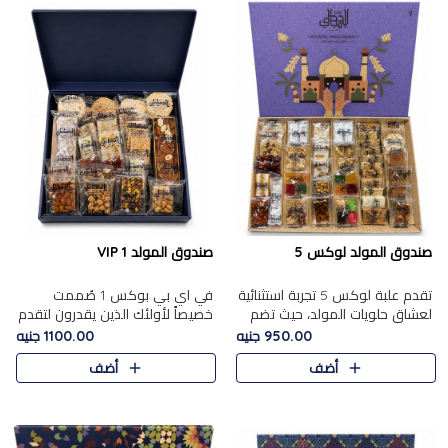
صندوق المولد لوكس 5
صندوق المولد VIP 1
تقدم علبة لوكس 5 تجربة استثنائية
في اي بي بوكس 1 صُممت
لعشاق حلويات المولد، حيث تضم
خصيصاً لأولئك الذين يقدرون لتقدم
42 قطعة من تشكيلة فاخرة تجمع
تجربة استثنائية بوكس تجمع بين
950.00 جنيه
1100.00 جنيه
بين أشهر الأصناف التقليدية وأصناف
أفخر حلويات المولد المصري مع
أضف
أضف
مميزة مختارة بع..
تشكيلة مختارة من الأصناف ..