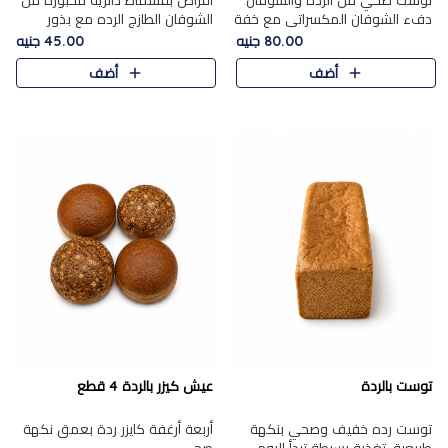
توست صحي من الرده والشوفان.
أقراص بقسماط دائرية مخبوزة من
دفء الشوفان المكسراتي مع خفة
الشوفان الطازج الرده مع بذور
الرده في كل شريحة.
مختارة. قرمشة الحبوب والبذور،
80.00 جنيه
45.00 جنيه
بداية صحية لكل صباح.
أضف
أضف
توست بالردة
عيش كيزر بالردة 4 قطع
توست رده خفيف وصحي بنكهة
أربعة أرغفة كايزر ردة بعمق نكهة