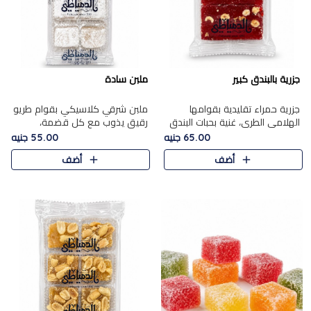
جزرية بالبندق كبير
ملبن سادة
جزرية حمراء تقليدية بقوامها
ملبن شرقي كلاسيكي بقوام طريو
الهلامي الطري، غنية بحبات البندق
رقيق يذوب مع كل قضمة،
الفاخرة التي تضيف قرمشة راقية
مغطى بطبقة ناعمة من السكر
65.00 جنيه
55.00 جنيه
إلى قوامها الناعم، لتقدم مزيجًا
البودرة ليقدم المذاق الأصيل الذي
أضف
أضف
متوازنًا من النكه..
ارتبط بحلويات المولد التقليدي..