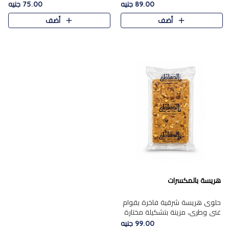
featuring a soft, creamy
creamy texture paired with a
89.00 جنيه
75.00 جنيه
texture and the distinctive
rich layer of premium
أضف
أضف
flavor of roasted hazelnuts.
chocolate and the distinctive
Smoo..
flav..
هريسة بالمكسرات
حلوى هريسة شرقية فاخرة بقوام
غني وطري، مزينة بتشكيلة مختارة
من المكسرات الفاخرة التي تضيف
99.00 جنيه