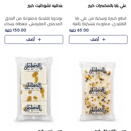
علي بابا بالمكسرات كبير
بندقيه تشوكليت كبير
قطع كبيرة وسخية من علي بابا
بوندويا تقليدية مصنوعة من البندق
التقليدي، مملوءة بتشكيلة رائعة
المحمص المقرمش، مغطاة بسخاء
من المكسرات المحمصة المحمرة.
بشوكولاتة فاخرة غنية لتحقيق
65.00 جنيه
150.00 جنيه
التوازن المثالي بين قوام القرمشة
أضف
أضف
ونكهة الشوكولاتة ا..