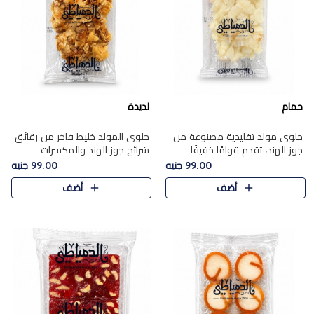
حمام
لديدة
حلوى مولد تقليدية مصنوعة من
حلوى المولد خليط فاخر من رقائق
جوز الهند، تقدم قوامًا خفيفًا
شرائح جوز الهند والمكسرات
ونكهة شرقية أصيلة تجسد روح
المحمصة، متماسك بشراب حلاوة
99.00 جنيه
99.00 جنيه
الـموسم الأعياد.
الكراميل الخفيفة ليمنحك قرمشة
أضف
أضف
غنية ومذاقًا شرقيًا أصيلً..