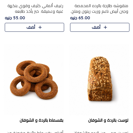
منقوشه طازجة بالرده المحمصة
رغيف ألماني كثيف وقوي بنكهة
وجبن أبيض ناعم وزيت زيتون وملح،
غنية وعميقة. خبز يأخذ طابعه
مباشرة من الفرن.الرده مع نعومة
بجدية.
65.00 جنيه
55.00 جنيه
الجبن فوق عجينة طازجة.
أضف
أضف
توست بالردة و الشوفان
بقسماط بالردة و الشوفان