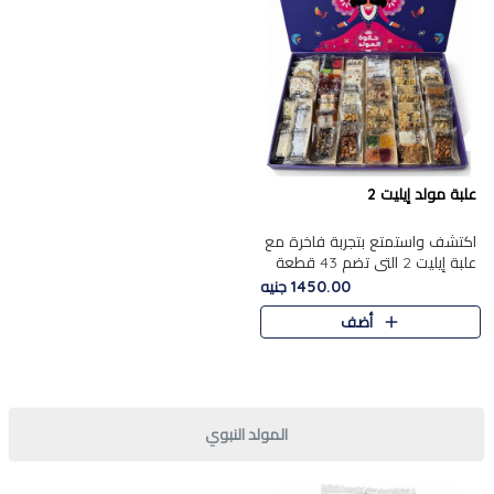
علبة مولد إيليت 2
اكتشف واستمتع بتجربة فاخرة مع
علبة إيليت 2 التي تضم 43 قطعة
تشكيلة من أرقى حلويات المولد
1450.00 جنيه
الشرقية المصرية الأصيلة ,معروضة
أضف
بشكل جميل في علبة أ..
المولد النبوي