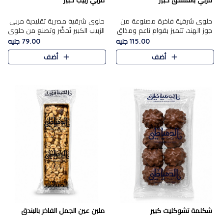
مربي بالفستق كبير
مربي زبيب كبير
حلوى شرقية فاخرة مصنوعة من
حلوى شرقية مصرية تقليدية مربى
جوز الهند، تتميز بقوام ناعم ومذاق
الزبيب الكبير تُحضَّر وتصنع من حلوي
غني، وتزين بقطع من الفستق
جوز الهند باسد بقوام طري ومذاق
115.00 جنيه
79.00 جنيه
الفاخر التي تضيف عليها قرمشة
غني، وتُزين وتغطا بحبات الزبيب
أضف
أضف
خفيفة.
الذهبي التي ..
شكلمة تشوكليت كبير
ملبن عين الجمل الفاخر بالبندق