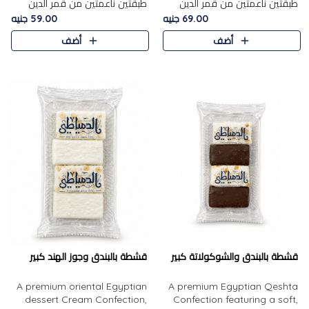
طبقتين ناعمتين من قمر الدين
طبقتين ناعمتين من قمر الدين
الفاخر، تتوسطهما حشوة غنية من
الفاخر، تتوسطهما حشوة غنية من
69.00 جنيه
59.00 جنيه
الفول السوداني المحمص، لتجمع
اللوز المحمص لتمنح مزيجًا متوازنًا
أضف
أضف
بين حلاوة المشمش الطبيعية..
من النعومة والقرمشة. ..
قشطة بالبندق والشوكولاتة كبير
قشطة بالبندق وجوز الهند كبير
A premium oriental Egyptian
A premium Egyptian Qeshta
dessert Cream Confection,
Confection featuring a soft,