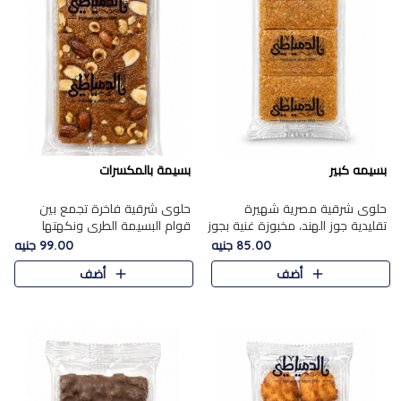
بسيمه كبير
بسيمة بالمكسرات
حلوى شرقية مصرية شهيرة
حلوى شرقية فاخرة تجمع بين
تقليدية جوز الهند، مخبوزة غنية بجوز
قوام البسيمة الطري ونكهتها
الهند، بلمسه ذهبية وتتميز بقوامها
الغنية، مزينة بتشكيلة مختارة من
85.00 جنيه
99.00 جنيه
المرمل وطعمها اللذيذ الذي يشبه
اللوز والبندق والمكسرات الفاخرة.
أضف
أضف
البسبوسة. تُخبز..
مزيج متوازن من القوام ..