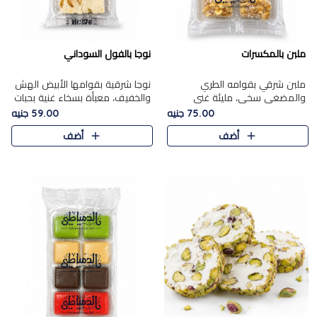
ملبن بالمكسرات
نوجا بالفول السوداني
ملبن شرقي بقوامه الطري
نوجا شرقية بقوامها الأبيض الهش
والمضغي سخي، مليئة غني
والخفيف، معبأة بسخاء غنية بحبات
بتشكيلة فاخرة من المكسرات
الفول السوداني المحمص التي
75.00 جنيه
59.00 جنيه
مشكلة المختارة التي تقدم تضيف
يقدم تضيف قرمشة مميزة مرضية
أضف
أضف
قرمشة مميزة مرضية ونكهة
وتوازنًا رائعًا مع حلا..
مكسرات غنية ف..